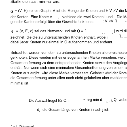
Startknoten aus, minimal wird.
= (V, E) sei ein Graph, V ist die Menge der Knoten und E V ×V die
G
der Kanten. Eine Kante e
verbinde die zwei Knoten i und j. Die M
ij
: V ×V R
gen der Kanten erfolgt über die Gewichtsfunktion c
+
= (V, E, c) sei das Netzwerk und mit Q = {i
} wird 
N
, ..., i
1
k
{1, ..
zeichnet, die die zu untersuchenden Knoten enthält, wobei i
dabei jeder Knoten nur einmal in Q aufgenommen und entfernt.
Betrachtet werden von dem zu untersuchenden Knoten alle erreichbare
gerknoten. Diese werden mit einer sogenannten Marke versehen, welch
Gesamtentfernung zu dem entsprechenden Knoten sowie den Vorgäng
enthält. Nur wenn sich eine minimalere Gesamtentfernung von einem 
Knoten aus ergibt, wird diese Marke verbessert. Gelabelt wird der Kno
die Gesamtentfernung unter allen noch nicht gelabelten aber markierte
minimal ist.
= arg min d
Q, wobe
Die Auswahlregel für Q: i
, k
k
d
die Gesamtlänge von Knoten i nach j ist.
k
16
vgl. [Gritzmann]