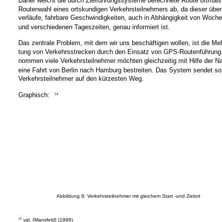
Daher weicht die durch Zielführungssysteme berechnete Route oftmals
Routenwahl eines ortskundigen Verkehrsteilnehmers ab, da dieser über
verläufe, fahrbare Geschwindigkeiten, auch in Abhängigkeit von Woch
und verschiedenen Tageszeiten, genau informiert ist.
Das zentrale Problem, mit dem wir uns beschäftigen wollen, ist die Me
tung von Verkehrsstrecken durch den Einsatz von GPS-Routenführung
nommen viele Verkehrsteilnehmer möchten gleichzeitig mit Hilfe der Na
eine Fahrt von Berlin nach Hamburg bestreiten. Das System sendet som
Verkehrsteilnehmer auf den kürzesten Weg.
Graphisch:
14
Abbildung 8: Verkehrsteilnehmer mit gleichem Start -und Zielort
13
vgl. [Mansfeld] (1998)