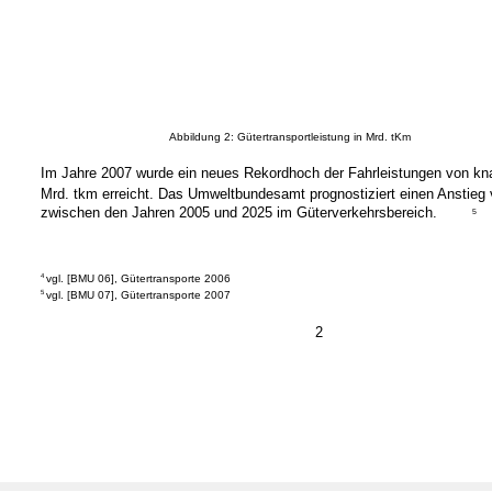
Abbildung 2: Gütertransportleistung in Mrd. tKm
Im Jahre 2007 wurde ein neues Rekordhoch der Fahrleistungen von kn
Mrd. tkm erreicht. Das Umweltbundesamt prognostiziert einen Anstieg
zwischen den Jahren 2005 und 2025 im Güterverkehrsbereich.
5
4
vgl. [BMU 06], Gütertransporte 2006
5
vgl. [BMU 07], Gütertransporte 2007
2