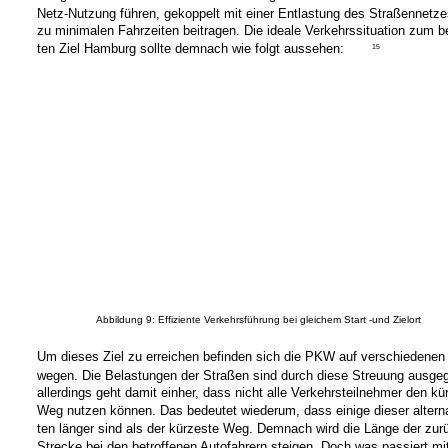
Netz-Nutzung führen, gekoppelt mit einer Entlastung des Straßennetz
zu minimalen Fahrzeiten beitragen. Die ideale Verkehrssituation zum b
ten Ziel Hamburg sollte demnach wie folgt aussehen:
15
Abbildung 9: Effiziente Verkehrsführung bei gleichem Start -und Zielort
Um dieses Ziel zu erreichen befinden sich die PKW auf verschiedenen
wegen. Die Belastungen der Straßen sind durch diese Streuung ausgeg
allerdings geht damit einher, dass nicht alle Verkehrsteilnehmer den kü
Weg nutzen können. Das bedeutet wiederum, dass einige dieser altern
ten länger sind als der kürzeste Weg. Demnach wird die Länge der zur
Strecke bei den betroffenen Autofahrern steigen. Doch was passiert mi