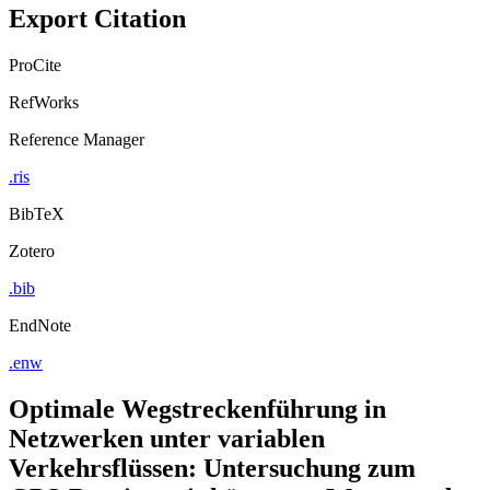
Export Citation
ProCite
RefWorks
Reference Manager
.ris
BibTeX
Zotero
.bib
EndNote
.enw
Optimale Wegstreckenführung in
Netzwerken unter variablen
Verkehrsflüssen: Untersuchung zum