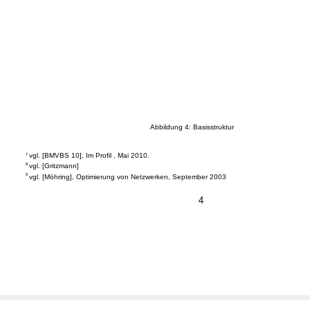
Abbildung 4: Basisstruktur
7
vgl. [BMVBS 10], Im Profil , Mai 2010.
8
vgl. [Gritzmann]
9
vgl. [Möhring], Optimierung von Netzwerken, September 2003
4