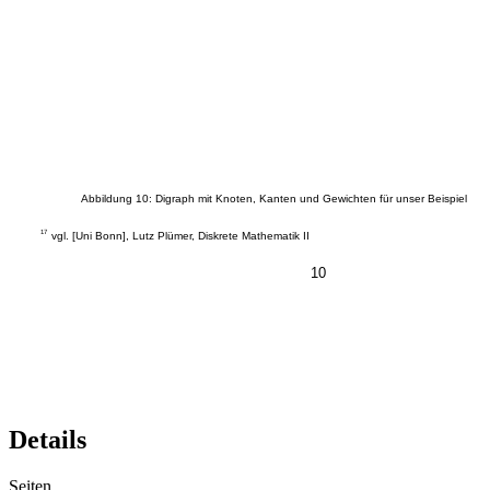
Abbildung 10: Digraph mit Knoten, Kanten und Gewichten für unser Beispiel
17
vgl. [Uni Bonn], Lutz Plümer, Diskrete Mathematik II
10
Details
Seiten