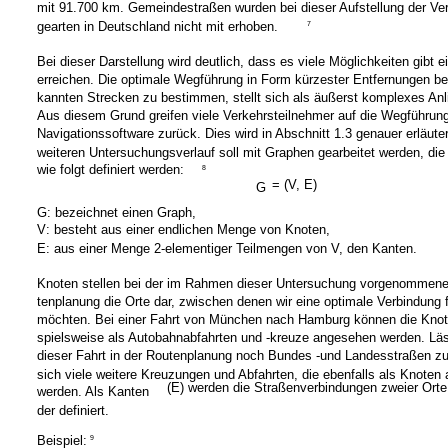
mit 91.700 km. Gemeindestraßen wurden bei dieser Aufstellung der Ve
gearten in Deutschland nicht mit erhoben.
7
Bei dieser Darstellung wird deutlich, dass es viele Möglichkeiten gibt ei
erreichen. Die optimale Wegführung in Form kürzester Entfernungen be
kannten Strecken zu bestimmen, stellt sich als äußerst komplexes Anl
Aus diesem Grund greifen viele Verkehrsteilnehmer auf die Wegführun
Navigationssoftware zurück. Dies wird in Abschnitt 1.3 genauer erläuter
weiteren Untersuchungsverlauf soll mit Graphen gearbeitet werden, die
wie folgt definiert werden:
8
= (V, E)
G
G: bezeichnet einen Graph,
V: besteht aus einer endlichen Menge von Knoten,
E: aus einer Menge 2-elementiger Teilmengen von V, den Kanten.
Knoten stellen bei der im Rahmen dieser Untersuchung vorgenommen
tenplanung die Orte dar, zwischen denen wir eine optimale Verbindung 
möchten. Bei einer Fahrt von München nach Hamburg können die Knot
spielsweise als Autobahnabfahrten und -kreuze angesehen werden. Lä
dieser Fahrt in der Routenplanung noch Bundes -und Landesstraßen zu
sich viele weitere Kreuzungen und Abfahrten, die ebenfalls als Knoten 
(E) werden die Straßenverbindungen zweier Orte
werden. Als Kanten
der definiert.
Beispiel:
9