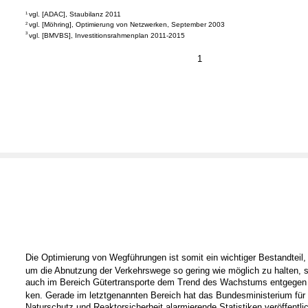
1
vgl. [ADAC], Staubilanz 2011
2
vgl. [Möhring], Optimierung von Netzwerken, September 2003
3
vgl. [BMVBS], Investitionsrahmenplan 2011-2015
1
Die Optimierung von Wegführungen ist somit ein wichtiger Bestandteil, 
um die Abnutzung der Verkehrswege so gering wie möglich zu halten, 
auch im Bereich Gütertransporte dem Trend des Wachstums entgegen 
ken. Gerade im letztgenannten Bereich hat das Bundesministerium für
Naturschutz und Reaktorsicherheit alarmierende Statistiken veröffentlic