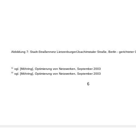
Abbildung 7: Stadt-Straßennetz Lietzenburger/Joachimstaler Straße, Berlin - gerichteter
11
vgl. [Möhring], Optimierung von Netzwerken, September 2003
12
vgl. [Möhring], Optimierung von Netzwerken, September 2003
6