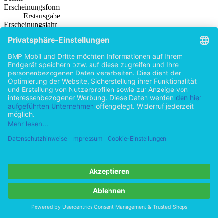
Erscheinungsform
Erstausgabe
Erscheinungsjahr
2012
ISBN (Paperback)
9783956842030
ISBN (PDF)
9783956847035
Dateigröße
1.9 MB
Sprache
Deutsch
Institution / Hochschule
Humboldt-Universität zu Berlin
Erscheinungsdatum
2015 (Februar)
Note
2
Schlagworte
Dijkstra-Verfahren
Verkehrsnetz
GPS-Navigation
Operation
Research
lineares Programm
Produktsicherheit
BACHELOR + MASTER Publishing