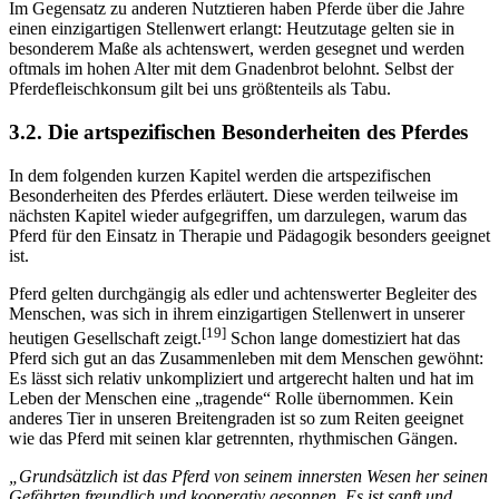
[18]
teilweise auch als Prestigeobjekt.
Im Gegensatz zu anderen Nutztieren haben Pferde über die Jahre
einen einzigartigen Stellenwert erlangt: Heutzutage gelten sie in
besonderem Maße als achtenswert, werden gesegnet und werden
oftmals im hohen Alter mit dem Gnadenbrot belohnt. Selbst der
Pferdefleischkonsum gilt bei uns größtenteils als Tabu.
3.2. Die artspezifischen Besonderheiten des Pferdes
In dem folgenden kurzen Kapitel werden die artspezifischen
Besonderheiten des Pferdes erläutert. Diese werden teilweise im
nächsten Kapitel wieder aufgegriffen, um darzulegen, warum das
Pferd für den Einsatz in Therapie und Pädagogik besonders geeignet
ist.
Pferd gelten durchgängig als edler und achtenswerter Begleiter des
Menschen, was sich in ihrem einzigartigen Stellenwert in unserer
[19]
heutigen Gesellschaft zeigt.
Schon lange domestiziert hat das
Pferd sich gut an das Zusammenleben mit dem Menschen gewöhnt:
Es lässt sich relativ unkompliziert und artgerecht halten und hat im
Leben der Menschen eine „tragende“ Rolle übernommen. Kein
anderes Tier in unseren Breitengraden ist so zum Reiten geeignet
wie das Pferd mit seinen klar getrennten, rhythmischen Gängen.