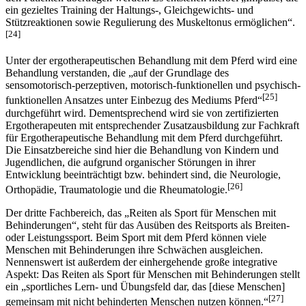
dreidimensionalen Schwingungen, die beim Reiten vom Pferd auf
den Patienten übertragen werden. Es entstehen hierbei „Impulse, die
ein gezieltes Training der Haltungs-, Gleichgewichts- und
Stützreaktionen sowie Regulierung des Muskeltonus ermöglichen“.
[24]
Unter der ergotherapeutischen Behandlung mit dem Pferd wird eine
Behandlung verstanden, die „auf der Grundlage des
sensomotorisch-perzeptiven, motorisch-funktionellen und psychisch-
[25]
funktionellen Ansatzes unter Einbezug des Mediums Pferd“
durchgeführt wird. Dementsprechend wird sie von zertifizierten
Ergotherapeuten mit entsprechender Zusatzausbildung zur Fachkraft
für Ergotherapeutische Behandlung mit dem Pferd durchgeführt.
Die Einsatzbereiche sind hier die Behandlung von Kindern und
Jugendlichen, die aufgrund organischer Störungen in ihrer
Entwicklung beeinträchtigt bzw. behindert sind, die Neurologie,
[26]
Orthopädie, Traumatologie und die Rheumatologie.
Der dritte Fachbereich, das „Reiten als Sport für Menschen mit
Behinderungen“, steht für das Ausüben des Reitsports als Breiten-
oder Leistungssport. Beim Sport mit dem Pferd können viele
Menschen mit Behinderungen ihre Schwächen ausgleichen.
Nennenswert ist außerdem der einhergehende große integrative
Aspekt: Das Reiten als Sport für Menschen mit Behinderungen stellt