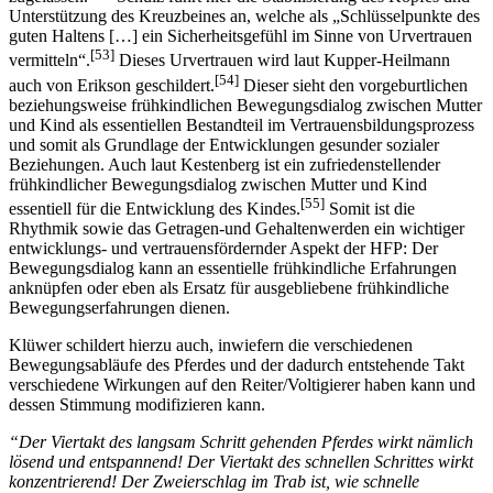
Bewegungsinitiative des Getragenen werden aber dennoch
[52]
zugelassen.
Schulz führt hier die Stabilisierung des Kopfes und
Unterstützung des Kreuzbeines an, welche als „Schlüsselpunkte des
guten Haltens […] ein Sicherheitsgefühl im Sinne von Urvertrauen
[53]
vermitteln“.
Dieses Urvertrauen wird laut Kupper-Heilmann
[54]
auch von Erikson geschildert.
Dieser sieht den vorgeburtlichen
beziehungsweise frühkindlichen Bewegungsdialog zwischen Mutter
und Kind als essentiellen Bestandteil im Vertrauensbildungsprozess
und somit als Grundlage der Entwicklungen gesunder sozialer
Beziehungen. Auch laut Kestenberg ist ein zufriedenstellender
frühkindlicher Bewegungsdialog zwischen Mutter und Kind
[55]
essentiell für die Entwicklung des Kindes.
Somit ist die
Rhythmik sowie das Getragen-und Gehaltenwerden ein wichtiger
entwicklungs- und vertrauensfördernder Aspekt der HFP: Der
Bewegungsdialog kann an essentielle frühkindliche Erfahrungen
anknüpfen oder eben als Ersatz für ausgebliebene frühkindliche
Bewegungserfahrungen dienen.
Klüwer schildert hierzu auch, inwiefern die verschiedenen
Bewegungsabläufe des Pferdes und der dadurch entstehende Takt
verschiedene Wirkungen auf den Reiter/Voltigierer haben kann und
dessen Stimmung modifizieren kann.
“Der Viertakt des langsam Schritt gehenden Pferdes wirkt nämlich