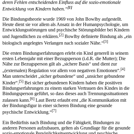
„Die Bindungstheorie geht davon aus, dass die Erfahrungen
früherer Bindungen an eine oder mehrere Bezugspersonen bzw.
deren Fehlen entscheidenden Einfluss auf die sozio-emotionale
[1]
Entwicklung von Kindern haben.“
Die Bindungstheorie wurde 1969 von John Bowlby aufgestellt.
Heute dient sie vor allem als Ansatz in der Humanpsychologie, um
Entwicklungsstörungen und psychische Störungsbilder bei Kindern
[2]
und Jugendlichen zu erklären.
Bowlby definierte Bindung als „ein
[3]
biologisch angelegtes Verlangen nach sozialer Nähe.“
Die ersten Bindungserfahrungen erlebt ein Kind generell in seinem
ersten Lebensjahr mit einer Bezugsperson (i.d.R. die Mutter); Die
Nähe zur Bezugsperson gilt als „sichere Basis“ und dient zur
[4]
„(externalen) Regulation vor allem von negativen Emotionen“.
Man unterscheidet „sicher gebundene“ und „unsicher gebundene
[5]
Kinder“.
Bei sicher gebundenen Kindern haben die positiven
Bindungserfahrungen zu einem starken Vertrauen des Kindes in die
Bindungsperson geführt, so dass dieses auch Trennungssituationen
[6]
zulassen kann.
Laut Beetz erlaubt erst „die Kommunikation mit
der Bindungsfigur in einer sicheren Bindung eine gesunde
[7]
psychische Entwicklung.“
Ein Bedürfnis nach Bindung und die Fähigkeit, Bindungen zu