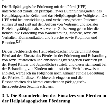
ein „sportliches Lern- und Übungsfeld dar, das [diese Menschen]
[27]
gemeinsam mit nicht behinderten Menschen nutzen können.“
Die Heilpädagogische Förderung mit dem Pferd (HFP)
unterscheidet zusätzlich prinzipiell zwei Durchführungsarten: das
Heilpädagogische Reiten und das Heilpädagogische Voltigieren. Die
HFP wird bei entwicklungs- und verhaltensgestörten Patienten
eingesetzt und zielt auf den Aufbau von Vertrauen und sozialer
Beziehungsfähigkeit ab. Als weitere Zielsetzung gelten hier die
individuelle Förderung von Wahrnehmung, Motorik, sozialem
Verhalten, Kommunikation und Sprache sowie Kognition und
[28]
Emotion.
Da der Fachbereich der Heilpädagogischen Förderung mit dem
Pferd auf den Einsatz des Pferdes in der Förderung und Behandlung
von sozial retardierten und entwicklungsverzögerten Patienten (in
der Regel Kinder und Jugendliche) abzielt, und dieser sich somit bei
der Behandlung von Kindern mit autistischen Verhaltensweisen
anbietet, werde ich im Folgenden noch genauer auf die Bedeutung
des Pferdes für diesen Fachbereich eingehen und die
Besonderheiten des hierbei entstehenden pädagogisch-
therapeutischen Settings erläutern.
3.4. Die Besonderheiten des Einsatzes von Pferden in