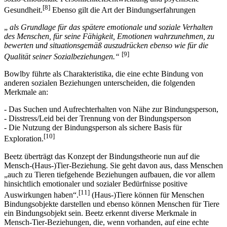
anderen Personen aufzubauen, gelten als Grundlage für die gesunde
sozio-emotionale Persönlichkeitsentwicklung und psychische
[8]
Gesundheit.
Ebenso gilt die Art der Bindungserfahrungen
„
als Grundlage für das spätere emotionale und soziale Verhalten
des Menschen, für seine Fähigkeit, Emotionen wahrzunehmen, zu
bewerten und situationsgemäß auszudrücken ebenso wie für die
[9]
Qualität seiner Sozialbeziehungen.“
Bowlby führte als Charakteristika, die eine echte Bindung von
anderen sozialen Beziehungen unterscheiden, die folgenden
Merkmale an:
- Das Suchen und Aufrechterhalten von Nähe zur Bindungsperson,
- Disstress/Leid bei der Trennung von der Bindungsperson
- Die Nutzung der Bindungsperson als sichere Basis für
[10]
Exploration.
Beetz überträgt das Konzept der Bindungstheorie nun auf die
Mensch-(Haus-)Tier-Beziehung. Sie geht davon aus, dass Menschen
„auch zu Tieren tiefgehende Beziehungen aufbauen, die vor allem
hinsichtlich emotionaler und sozialer Bedürfnisse positive
[11]
Auswirkungen haben“.
(Haus-)Tiere können für Menschen
Bindungsobjekte darstellen und ebenso können Menschen für Tiere