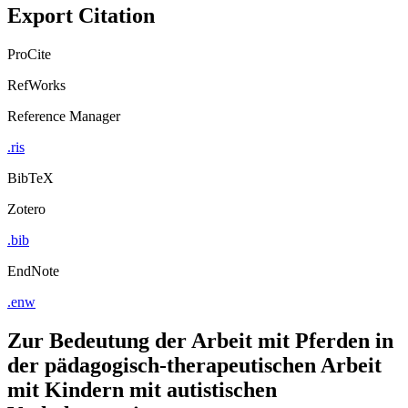
Copy to clipboard
Export Citation
ProCite
RefWorks
Reference Manager
.ris
BibTeX
Zotero
.bib
EndNote
.enw
Zur Bedeutung der Arbeit mit Pferden in
der pädagogisch-therapeutischen Arbeit