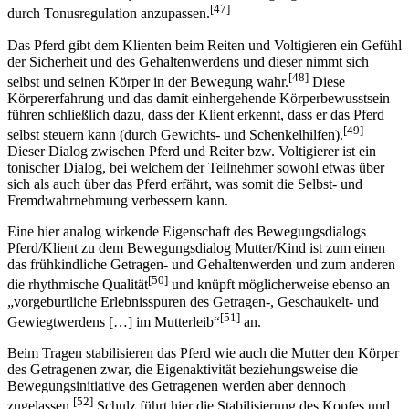
Voltigierer im Gleichgewicht zu halten. Zugleich versucht der
Mensch sich dem Rhythmus und den Schwingungen des Pferdes
[47]
durch Tonusregulation anzupassen.
Das Pferd gibt dem Klienten beim Reiten und Voltigieren ein Gefühl
der Sicherheit und des Gehaltenwerdens und dieser nimmt sich
[48]
selbst und seinen Körper in der Bewegung wahr.
Diese
Körpererfahrung und das damit einhergehende Körperbewusstsein
führen schließlich dazu, dass der Klient erkennt, dass er das Pferd
[49]
selbst steuern kann (durch Gewichts- und Schenkelhilfen).
Dieser Dialog zwischen Pferd und Reiter bzw. Voltigierer ist ein
tonischer Dialog, bei welchem der Teilnehmer sowohl etwas über
sich als auch über das Pferd erfährt, was somit die Selbst- und
Fremdwahrnehmung verbessern kann.
Eine hier analog wirkende Eigenschaft des Bewegungsdialogs
Pferd/Klient zu dem Bewegungsdialog Mutter/Kind ist zum einen
das frühkindliche Getragen- und Gehaltenwerden und zum anderen
[50]
die rhythmische Qualität
und knüpft möglicherweise ebenso an
„vorgeburtliche Erlebnisspuren des Getragen-, Geschaukelt- und
[51]
Gewiegtwerdens […] im Mutterleib“
an.
Beim Tragen stabilisieren das Pferd wie auch die Mutter den Körper
des Getragenen zwar, die Eigenaktivität beziehungsweise die