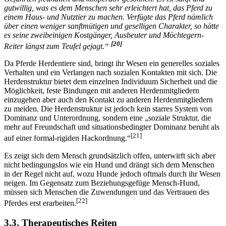
„Grundsätzlich ist das Pferd von seinem innersten Wesen her seinen
Gefährten freundlich und kooperativ gesonnen. Es ist sanft und
gutwillig, was es dem Menschen sehr erleichtert hat, das Pferd zu
einem Haus- und Nutztier zu machen. Verfügte das Pferd nämlich
über einen weniger sanftmütigen und geselligen Charakter, so hätte
es seine zweibeinigen Kostgänger, Ausbeuter und Möchtegern-
[20]
Reiter längst zum Teufel gejagt.“
Da Pferde Herdentiere sind, bringt ihr Wesen ein generelles soziales
Verhalten und ein Verlangen nach sozialen Kontakten mit sich. Die
Herdenstruktur bietet dem einzelnen Individuum Sicherheit und die
Möglichkeit, feste Bindungen mit anderen Herdenmitgliedern
einzugehen aber auch den Kontakt zu anderen Herdenmitgliedern
zu meiden. Die Herdenstruktur ist jedoch kein starres System von
Dominanz und Unterordnung, sondern eine „soziale Struktur, die
mehr auf Freundschaft und situationsbedingter Dominanz beruht als
[21]
auf einer formal-rigiden Hackordnung.“
Es zeigt sich dem Mensch grundsätzlich offen, unterwirft sich aber
nicht bedingungslos wie ein Hund und drängt sich dem Menschen
in der Regel nicht auf, wozu Hunde jedoch oftmals durch ihr Wesen
neigen. Im Gegensatz zum Beziehungsgefüge Mensch-Hund,
müssen sich Menschen die Zuwendungen und das Vertrauen des
[22]
Pferdes erst erarbeiten.