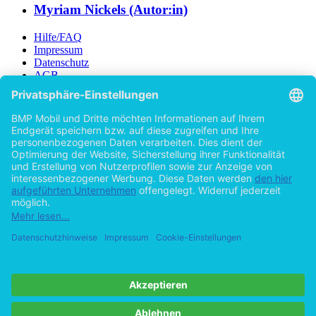
Autor
Myriam Nickels (Autor:in)
Hilfe/FAQ
Impressum
Datenschutz
AGB
Vertrag widerrufen
Zur Desktop-Version
Copyright ©Imprint in der Bedey & Thoms Media GmbH
powered
by
Open Publishing
Zurück