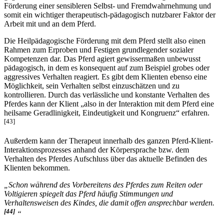
der ehrlichen Reaktion des Pferdes zu überdenken und
[42]
gegebenenfalls zu ändern.
Dies ist die Grundlage für die
Förderung einer sensibleren Selbst- und Fremdwahrnehmung und
somit ein wichtiger therapeutisch-pädagogisch nutzbarer Faktor der
Arbeit mit und an dem Pferd.
Die Heilpädagogische Förderung mit dem Pferd stellt also einen
Rahmen zum Erproben und Festigen grundlegender sozialer
Kompetenzen dar. Das Pferd agiert gewissermaßen unbewusst
pädagogisch, in dem es konsequent auf zum Beispiel grobes oder
aggressives Verhalten reagiert. Es gibt dem Klienten ebenso eine
Möglichkeit, sein Verhalten selbst einzuschätzen und zu
kontrollieren. Durch das verlässliche und konstante Verhalten des
Pferdes kann der Klient „also in der Interaktion mit dem Pferd eine
heilsame Geradlinigkeit, Eindeutigkeit und Kongruenz“ erfahren.
[43]
Außerdem kann der Therapeut innerhalb des ganzen Pferd-Klient-
Interaktions­prozesses anhand der Körpersprache bzw. dem
Verhalten des Pferdes Aufschluss über das aktuelle Befinden des
Klienten bekommen.
„Schon während des Vorbereitens des Pferdes zum Reiten oder
Voltigieren spiegelt das Pferd häufig Stimmungen und
Verhaltensweisen des Kindes, die damit offen ansprechbar werden.