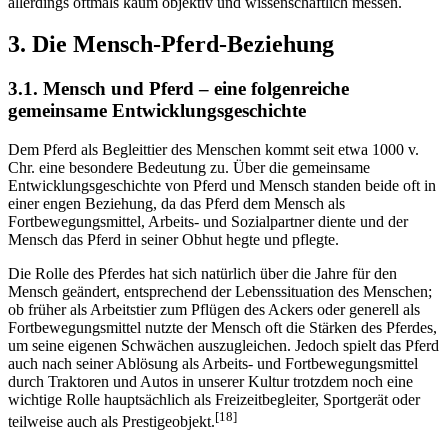
ihrer Abstraktheit benötigen sie jedoch weiterführender
Untersuchungen. Diese theoretischen Erklärungsansätze lassen sich
allerdings oftmals kaum objektiv und wissenschaftlich messen.
3. Die Mensch-Pferd-Beziehung
3.1. Mensch und Pferd – eine folgenreiche
gemeinsame Entwicklungsgeschichte
Dem Pferd als Begleittier des Menschen kommt seit etwa 1000 v.
Chr. eine besondere Bedeutung zu. Über die gemeinsame
Entwicklungsgeschichte von Pferd und Mensch standen beide oft in
einer engen Beziehung, da das Pferd dem Mensch als
Fortbewegungsmittel, Arbeits- und Sozialpartner diente und der
Mensch das Pferd in seiner Obhut hegte und pflegte.
Die Rolle des Pferdes hat sich natürlich über die Jahre für den
Mensch geändert, entsprechend der Lebenssituation des Menschen;
ob früher als Arbeitstier zum Pflügen des Ackers oder generell als
Fortbewegungsmittel nutzte der Mensch oft die Stärken des Pferdes,
um seine eigenen Schwächen auszugleichen. Jedoch spielt das Pferd
auch nach seiner Ablösung als Arbeits- und Fortbewegungsmittel
durch Traktoren und Autos in unserer Kultur trotzdem noch eine
wichtige Rolle hauptsächlich als Freizeitbegleiter, Sportgerät oder