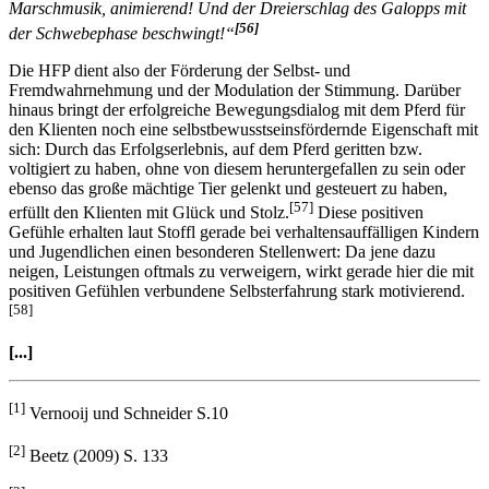
lösend und entspannend! Der Viertakt des schnellen Schrittes wirkt
konzentrierend! Der Zweierschlag im Trab ist, wie schnelle
Marschmusik, animierend! Und der Dreierschlag des Galopps mit
[56]
der Schwebephase beschwingt!“
Die HFP dient also der Förderung der Selbst- und
Fremdwahrnehmung und der Modulation der Stimmung. Darüber
hinaus bringt der erfolgreiche Bewegungsdialog mit dem Pferd für
den Klienten noch eine selbstbewusstseinsfördernde Eigenschaft mit
sich: Durch das Erfolgserlebnis, auf dem Pferd geritten bzw.
voltigiert zu haben, ohne von diesem heruntergefallen zu sein oder
ebenso das große mächtige Tier gelenkt und gesteuert zu haben,
[57]
erfüllt den Klienten mit Glück und Stolz.
Diese positiven
Gefühle erhalten laut Stoffl gerade bei verhaltensauffälligen Kindern
und Jugendlichen einen besonderen Stellenwert: Da jene dazu
neigen, Leistungen oftmals zu verweigern, wirkt gerade hier die mit
positiven Gefühlen verbundene Selbsterfahrung stark motivierend.
[58]
[...]
[1]
Vernooij und Schneider S.10