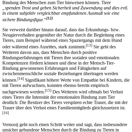
ein Bindungsobjekt sein. Beetz erkennt diverse Merkmale in
Mensch-Tier-Beziehungen, die, wenn vorhanden, auf eine echte
Bindung des Menschen zum Tier hinweisen können. Tiere
„spenden Trost und geben Sicherheit und Zuwendung und dies evtl.
in einem subjektiv vergleichbar empfundenen Ausmaß wie eine
[12]
sichere Bindungsfigur.“
Sie verweist darüber hinaus darauf, dass das Erkundungs- bzw.
Neugierverhalten gegenüber der Natur durch die Begleitung eines
Tieres, zum Beispiel während eines Spaziergangs mit dem Hund
[13]
oder während eines Ausrittes, stark zunimmt.
Sie geht des
Weiteren davon aus, dass Menschen durch positive
Bindungserfahrungen mit Tieren ihre sozialen und emotionalen
Kompetenzen fördern können und diese in der Mensch-Tier-
Bindung gewonnenen Erfahrungen und Fähigkeiten auf
zwischenmenschliche soziale Beziehungen übertragen werden
[14]
können.
Signifikant höhere Werte von Empathie bei Kindern, die
mit Tieren aufwuchsen, konnten ebenso bereits empirisch
[15]
nachgewiesen werden.
Des Weiteren wird oftmals bei Verlust
eines Tieres die Intensität der emotionalen Bindung zum Tier
deutlich: Die Besitzer des Tieres verspüren echte Trauer, die mit der
Trauer über den Verlust eines Familienmitglieds gleichzusetzen ist.
[16]