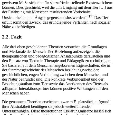
Vernooij geht noch einen Schritt weiter und sagt, dass insbesondere
unsicher gebundene Menschen durch die Bindung zu Tieren in
gewissem Maße sich eine für sie zufriedenstellende Existenz sichern
können. Dies geschieht, weil die „im Umgang mit dem Tier […] aus
der Erfahrung mit Menschen resultierenden Vorbehalte,
[17]
Unsicherheiten und Ängste gegenstandslos werden“.
Das Tier
erfüllt somit den Zweck, das grundlegende Verlangen nach sozialer
Nähe zu befriedigen.
2.2. Fazit
Alle drei oben geschilderten Theorien versuchen die Grundlagen
und Merkmale der Mensch-Tier-Beziehung aufzuzeigen, die
therapeutischen und pädagogischen Ansatzpunkte darzustellen und
den Einsatz von Tieren in Therapie und Pädagogik zu rechtfertigen.
Sie basieren auf dem Menschen angeborenen Eigenschaften, die in
der Stammesgeschichte des Menschen beziehungsweise der
geschichtlichen, engen Verbindung zwischen dem Menschen und
der Natur begründet sind. Die konkrete Verbundenheit und der
Beziehungsaufbau zum Tier sowie das Anerkennen des Tieres als
adäquater Interaktionspartner können positive Wirkungen auf den
Menschen haben.
Die genannten Theorien erscheinen zwar m.E. plausibel, aufgrund