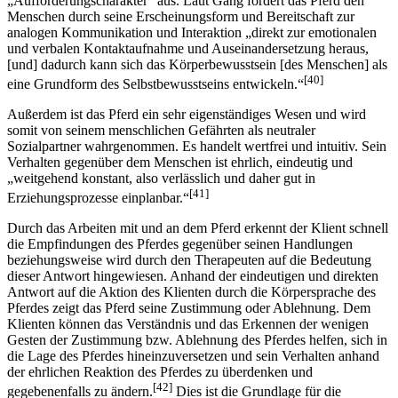
Das Pferd zeichnet sich durch einen hohen
„Aufforderungscharakter“ aus. Laut Gäng fordert das Pferd den
Menschen durch seine Erscheinungsform und Bereitschaft zur
analogen Kommunikation und Interaktion „direkt zur emotionalen
und verbalen Kontaktaufnahme und Auseinandersetzung heraus,
[und] dadurch kann sich das Körperbewusstsein [des Menschen] als
[40]
eine Grundform des Selbstbewusstseins entwickeln.“
Außerdem ist das Pferd ein sehr eigenständiges Wesen und wird
somit von seinem menschlichen Gefährten als neutraler
Sozialpartner wahrgenommen. Es handelt wertfrei und intuitiv. Sein
Verhalten gegenüber dem Menschen ist ehrlich, eindeutig und
„weitgehend konstant, also verlässlich und daher gut in
[41]
Erziehungsprozesse einplanbar.“
Durch das Arbeiten mit und an dem Pferd erkennt der Klient schnell
die Empfindungen des Pferdes gegenüber seinen Handlungen
beziehungsweise wird durch den Therapeuten auf die Bedeutung
dieser Antwort hingewiesen. Anhand der eindeutigen und direkten
Antwort auf die Aktion des Klienten durch die Körpersprache des
Pferdes zeigt das Pferd seine Zustimmung oder Ablehnung. Dem
Klienten können das Verständnis und das Erkennen der wenigen
Gesten der Zustimmung bzw. Ablehnung des Pferdes helfen, sich in
die Lage des Pferdes hineinzuversetzen und sein Verhalten anhand