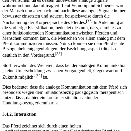
[36]
verbal-digital zu kommunizieren.
Das Pferd reagiert dennoch auf
den Menschen, da es dessen unbewusste analoge Signale
wahrnimmt und darauf reagiert. Laut Vernooij und Schneider wird
der Mensch nun aber nach und nach diese analogen Signale immer
bewusster einsetzten und steuern, beispielsweise durch die
[37]
Nachahmung der Körpersprache des Pferdes.
In Anlehnung an
die vorherige Klassifikation, bedeutet dies nun, dass, damit es zu
einer funktionierenden Kommunikation zwischen Pferden und
Menschen kommen kann, die Menschen vor allem analog mit dem
Pferd kommunizieren müssen. Nur so können sie dem Pferd echte
Bezogenheit entgegenbringen; der Beziehungsaspekt tritt also
[38]
deutlich in den Vordergrund.
Stoffl erwähnt des Weiteren, dass bei der analogen Kommunikation
„keine Unterscheidung zwischen Vergangenheit, Gegenwart und
[39]
Zukunft möglich“
ist.
Dies bedeutet, dass die analoge Kommunikation mit dem Pferd sich
besonders wegen dem Situationsbezug pädagogisch-therapeutisch
nutzen lässt, da hier ein konkreter situationsaktueller
Handlungsbezug erkennbar ist.
3.4.2. Interaktion