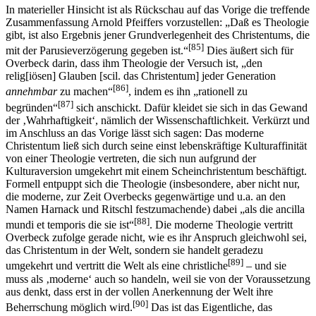
In materieller Hinsicht ist als Rückschau auf das Vorige die treffende
Zusammenfassung Arnold Pfeiffers vorzustellen: „Daß es Theologie
gibt, ist also Ergebnis jener Grundverlegenheit des Christentums, die
[85]
mit der Parusieverzögerung gegeben ist.“
Dies äußert sich für
Overbeck darin, dass ihm Theologie der Versuch ist, „den
relig[iösen] Glauben [scil. das Christentum] jeder Generation
[86]
annehmbar
zu machen“
, indem es ihn „rationell zu
[87]
begründen“
sich anschickt. Dafür kleidet sie sich in das Gewand
der ‚Wahrhaftigkeit‘, nämlich der Wissenschaftlichkeit. Verkürzt und
im Anschluss an das Vorige lässt sich sagen: Das moderne
Christentum ließ sich durch seine einst lebenskräftige Kulturaffinität
von einer Theologie vertreten, die sich nun aufgrund der
Kulturaversion umgekehrt mit einem Scheinchristentum beschäftigt.
Formell entpuppt sich die Theologie (insbesondere, aber nicht nur,
die moderne, zur Zeit Overbecks gegenwärtige und u.a. an den
Namen Harnack und Ritschl festzumachende) dabei „als die ancilla
[88]
mundi et temporis die sie ist“
. Die moderne Theologie vertritt
Overbeck zufolge gerade nicht, wie es ihr Anspruch gleichwohl sei,
das Christentum in der Welt, sondern sie handelt geradezu
[89]
umgekehrt und vertritt die Welt als eine christliche
– und sie
muss als ‚moderne‘ auch so handeln, weil sie von der Voraussetzung
aus denkt, dass erst in der vollen Anerkennung der Welt ihre
[90]
Beherrschung möglich wird.
Das ist das Eigentliche, das