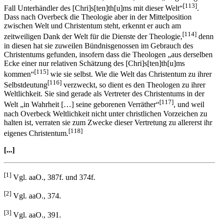
[113]
Fall Unterhändler des [Chri]s[ten]th[u]ms mit dieser Welt“
.
Dass nach Overbeck die Theologie aber in der Mittelposition
zwischen Welt und Christentum steht, erkennt er auch am
[114]
zeitweiligen Dank der Welt für die Dienste der Theologie,
denn
in diesen hat sie zuweilen Bündnisgenossen im Gebrauch des
Christentums gefunden, insofern dass die Theologen „aus derselben
Ecke einer nur relativen Schätzung des [Chri]s[ten]th[u]ms
[115]
kommen“
wie sie selbst. Wie die Welt das Christentum zu ihrer
[116]
Selbstdeutung
verzweckt, so dient es den Theologen zu ihrer
Weltlichkeit. Sie sind gerade als Vertreter des Christentums in der
[117]
Welt „in Wahrheit […] seine geborenen Verräther“
, und weil
nach Overbeck Weltlichkeit nicht unter christlichen Vorzeichen zu
halten ist, verraten sie zum Zwecke dieser Vertretung zu allererst ihr
[118]
eigenes Christentum.
[...]
[1]
Vgl. aaO., 387f. und 374f.
[2]
Vgl. aaO., 374.
[3]
Vgl. aaO., 391.