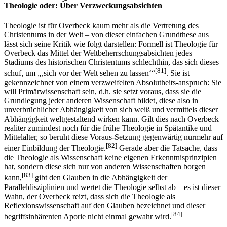
Theologie oder: Über Verzweckungsabsichten
Theologie ist für Overbeck kaum mehr als die Vertretung des
Christentums in der Welt – von dieser einfachen Grundthese aus
lässt sich seine Kritik wie folgt darstellen: Formell ist Theologie für
Overbeck das Mittel der Weltbeherrschungsabsichten jedes
Stadiums des historischen Christentums schlechthin, das sich dieses
[81]
schuf, um „‚sich vor der Welt sehen zu lassen‘“
. Sie ist
gekennzeichnet von einem verzweifelten Absolutheits-anspruch: Sie
will Primärwissenschaft sein, d.h. sie setzt voraus, dass sie die
Grundlegung jeder anderen Wissenschaft bildet, diese also in
unverbrüchlicher Abhängigkeit von sich weiß und vermittels dieser
Abhängigkeit weltgestaltend wirken kann. Gilt dies nach Overbeck
realiter zumindest noch für die frühe Theologie in Spätantike und
Mittelalter, so beruht diese Voraus-Setzung gegenwärtig nurmehr auf
[82]
einer Einbildung der Theologie.
Gerade aber die Tatsache, dass
die Theologie als Wissenschaft keine eigenen Erkenntnisprinzipien
hat, sondern diese sich nur von anderen Wissenschaften borgen
[83]
kann,
gibt den Glauben in die Abhängigkeit der
Paralleldisziplinien und wertet die Theologie selbst ab – es ist dieser
Wahn, der Overbeck reizt, dass sich die Theologie als
Reflexionswissenschaft auf den Glauben bezeichnet und dieser
[84]
begriffsinhärenten Aporie nicht einmal gewahr wird.