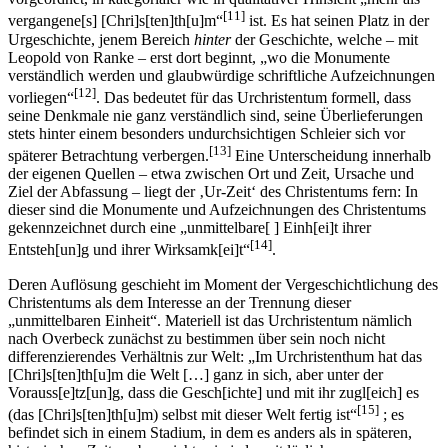
[11]
vergangene[s] [Chri]s[ten]th[u]m“
ist. Es hat seinen Platz in der
Urgeschichte, jenem Bereich
hinter
der Geschichte, welche – mit
Leopold von Ranke – erst dort beginnt, „wo die Monumente
verständlich werden und glaubwürdige schriftliche Aufzeichnungen
[12]
vorliegen“
. Das bedeutet für das Urchristentum formell, dass
seine Denkmale nie ganz verständlich sind, seine Überlieferungen
stets hinter einem besonders undurchsichtigen Schleier sich vor
[13]
späterer Betrachtung verbergen.
Eine Unterscheidung innerhalb
der eigenen Quellen – etwa zwischen Ort und Zeit, Ursache und
Ziel der Abfassung – liegt der ‚Ur-Zeit‘ des Christentums fern: In
dieser sind die Monumente und Aufzeichnungen des Christentums
gekennzeichnet durch eine „unmittelbare[ ] Einh[ei]t ihrer
[14]
Entsteh[un]g und ihrer Wirksamk[ei]t“
.
Deren Auflösung geschieht im Moment der Vergeschichtlichung des
Christentums als dem Interesse an der Trennung dieser
„unmittelbaren Einheit“. Materiell ist das Urchristentum nämlich
nach Overbeck zunächst zu bestimmen über sein noch nicht
differenzierendes Verhältnis zur Welt: „Im Urchristenthum hat das
[Chri]s[ten]th[u]m die Welt […] ganz in sich, aber unter der
Vorauss[e]tz[un]g, dass die Gesch[ichte] und mit ihr zugl[eich] es
[15]
(das [Chri]s[ten]th[u]m) selbst mit dieser Welt fertig ist“
; es
befindet sich in einem Stadium, in dem es anders als in späteren,