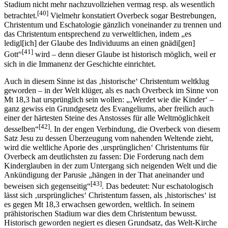
Stadium nicht mehr nachzuvollziehen vermag resp. als wesentlich
[40]
betrachtet.
Vielmehr konstatiert Overbeck sogar Bestrebungen,
Christentum und Eschatologie gänzlich voneinander zu trennen und
das Christentum entsprechend zu verweltlichen, indem „es
ledigl[ich] der Glaube des Individuums an einen gnädi[gen]
[41]
Gott“
wird – denn dieser Glaube ist historisch möglich, weil er
sich in die Immanenz der Geschichte einrichtet.
Auch in diesem Sinne ist das ‚historische‘ Christentum weltklug
geworden – in der Welt klüger, als es nach Overbeck im Sinne von
Mt 18,3 hat ursprünglich sein wollen: „‚Werdet wie die Kinder‘ –
ganz gewiss ein Grundgesetz des Evangeliums, aber freilich auch
einer der härtesten Steine des Anstosses für alle Weltmöglichkeit
[42]
desselben“
. In der engen Verbindung, die Overbeck von diesem
Satz Jesu zu dessen Überzeugung vom nahenden Weltende zieht,
wird die weltliche Aporie des ‚ursprünglichen‘ Christentums für
Overbeck am deutlichsten zu fassen: Die Forderung nach dem
Kinderglauben in der zum Untergang sich neigenden Welt und die
Ankündigung der Parusie „hängen in der That aneinander und
[43]
beweisen sich gegenseitig“
. Das bedeutet: Nur eschatologisch
lässt sich ‚ursprüngliches‘ Christentum fassen, als ‚historisches‘ ist
es gegen Mt 18,3 erwachsen geworden, weltlich. In seinem
prähistorischen Stadium war dies dem Christentum bewusst.
Historisch geworden negiert es diesen Grundsatz, das Welt-Kirche