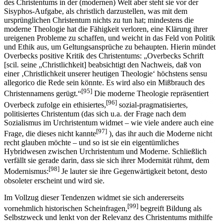
des Christentums in der (modernen) Welt aber steht sie vor der
Sisyphos-Aufgabe, als christlich darzustellen, was mit dem
ursprünglichen Christentum nichts zu tun hat; mindestens die
moderne Theologie hat die Fähigkeit verloren, eine Klärung ihrer
ureigenen Probleme zu schaffen, und weicht in das Feld von Politik
und Ethik aus, um Geltungsansprüche zu behaupten. Hierin mündet
Overbecks positive Kritik des Christentums: „Overbecks Schrift
[scil. seine „Christlichkeit] beabsichtigt den Nachweis, daß von
einer ‚Christlichkeit unserer heutigen Theologie‘ höchstens sensu
allegorico die Rede sein könnte. Es wird also ein Mißbrauch des
[95]
Christennamens gerügt.“
Die moderne Theologie repräsentiert
[96]
Overbeck zufolge ein ethisiertes,
sozial-pragmatisiertes,
politisiertes Christentum (das sich u.a. der Frage nach dem
Sozialismus im Urchristentum widmet – wie viele andere auch eine
[97]
Frage, die dieses nicht kannte
), das ihr auch die Moderne nicht
recht glauben möchte – und so ist sie ein eigentümliches
Hybridwesen zwischen Urchristentum und Moderne. Schließlich
verfällt sie gerade darin, dass sie sich ihrer Modernität rühmt, dem
[98]
Modernismus:
Je lauter sie ihre Gegenwärtigkeit betont, desto
obsoleter erscheint und wird sie.
Im Vollzug dieser Tendenzen widmet sie sich andererseits
[99]
vornehmlich historischen Scheinfragen,
begreift Bildung als
Selbstzweck und lenkt von der Relevanz des Christentums mithilfe