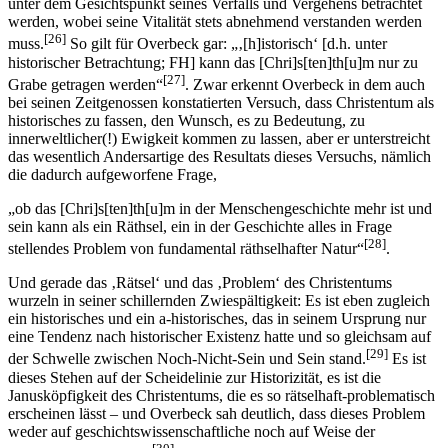
unter dem Gesichtspunkt seines Verfalls und Vergehens betrachtet
werden, wobei seine Vitalität stets abnehmend verstanden werden
[26]
muss.
So gilt für Overbeck gar: „‚[h]istorisch‘ [d.h. unter
historischer Betrachtung; FH] kann das [Chri]s[ten]th[u]m nur zu
[27]
Grabe getragen werden“
. Zwar erkennt Overbeck in dem auch
bei seinen Zeitgenossen konstatierten Versuch, dass Christentum als
historisches zu fassen, den Wunsch, es zu Bedeutung, zu
innerweltlicher(!) Ewigkeit kommen zu lassen, aber er unterstreicht
das wesentlich Andersartige des Resultats dieses Versuchs, nämlich
die dadurch aufgeworfene Frage,
„ob das [Chri]s[ten]th[u]m in der Menschengeschichte mehr ist und
sein kann als ein Räthsel, ein in der Geschichte alles in Frage
[28]
stellendes Problem von fundamental räthselhafter Natur“
.
Und gerade das ‚Rätsel‘ und das ‚Problem‘ des Christentums
wurzeln in seiner schillernden Zwiespältigkeit: Es ist eben zugleich
ein historisches und ein a-historisches, das in seinem Ursprung nur
eine Tendenz nach historischer Existenz hatte und so gleichsam auf
[29]
der Schwelle zwischen Noch-Nicht-Sein und Sein stand.
Es ist
dieses Stehen auf der Scheidelinie zur Historizität, es ist die
Janusköpfigkeit des Christentums, die es so rätselhaft-problematisch
erscheinen lässt – und Overbeck sah deutlich, dass dieses Problem
weder auf geschichtswissenschaftliche noch auf Weise der