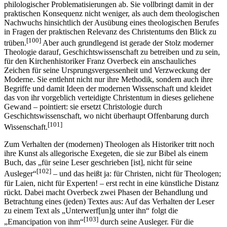
philologischer Problematisierungen ab. Sie vollbringt damit in der
praktischen Konsequenz nicht weniger, als auch dem theologischen
Nachwuchs hinsichtlich der Ausübung eines theologischen Berufes
in Fragen der praktischen Relevanz des Christentums den Blick zu
[100]
trüben.
Aber auch grundlegend ist gerade der Stolz moderner
Theologie darauf, Geschichtswissenschaft zu betreiben und zu sein,
für den Kirchenhistoriker Franz Overbeck ein anschauliches
Zeichen für seine Ursprungsvergessenheit und Verzweckung der
Moderne. Sie entlehnt nicht nur ihre Methodik, sondern auch ihre
Begriffe und damit Ideen der modernen Wissenschaft und kleidet
das von ihr vorgeblich verteidigte Christentum in dieses geliehene
Gewand – pointiert: sie ersetzt Christologie durch
Geschichtswissenschaft, wo nicht überhaupt Offenbarung durch
[101]
Wissenschaft.
Zum Verhalten der (modernen) Theologen als Historiker tritt noch
ihre Kunst als allegorische Exegeten, die sie zur Bibel als einem
Buch, das „für seine Leser geschrieben [ist], nicht für seine
[102]
Ausleger“
– und das heißt ja: für Christen, nicht für Theologen;
für Laien, nicht für Experten! – erst recht in eine künstliche Distanz
rückt. Dabei macht Overbeck zwei Phasen der Behandlung und
Betrachtung eines (jeden) Textes aus: Auf das Verhalten der Leser
zu einem Text als „Unterwerf[un]g unter ihn“ folgt die
[103]
„Emancipation von ihm“
durch seine Ausleger. Für die