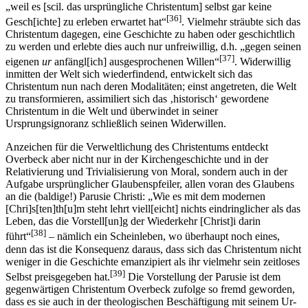
„weil es [scil. das ursprüngliche Christentum] selbst gar keine
[36]
Gesch[ichte] zu erleben erwartet hat“
. Vielmehr sträubte sich das
Christentum dagegen, eine Geschichte zu haben oder geschichtlich
zu werden und erlebte dies auch nur unfreiwillig, d.h. „gegen seinen
[37]
eigenen
ur
anfängl[ich] ausgesprochenen Willen“
. Widerwillig
inmitten der Welt sich wiederfindend, entwickelt sich das
Christentum nun nach deren Modalitäten; einst angetreten, die Welt
zu transformieren, assimiliert sich das ‚historisch‘ gewordene
Christentum in die Welt und überwindet in seiner
Ursprungsignoranz schließlich seinen Widerwillen.
Anzeichen für die Verweltlichung des Christentums entdeckt
Overbeck aber nicht nur in der Kirchengeschichte und in der
Relativierung und Trivialisierung von Moral, sondern auch in der
Aufgabe ursprünglicher Glaubenspfeiler, allen voran des Glaubens
an die (baldige!) Parusie Christi: „Wie es mit dem modernen
[Chri]s[ten]th[u]m steht lehrt viell[eicht] nichts eindringlicher als das
Leben, das die Vorstell[un]g der Wiederkehr [Christ]i darin
[38]
führt“
– nämlich ein Scheinleben, wo überhaupt noch eines,
denn das ist die Konsequenz daraus, dass sich das Christentum nicht
weniger in die Geschichte emanzipiert als ihr vielmehr sein zeitloses
[39]
Selbst preisgegeben hat.
Die Vorstellung der Parusie ist dem
gegenwärtigen Christentum Overbeck zufolge so fremd geworden,
dass es sie auch in der theologischen Beschäftigung mit seinem Ur-