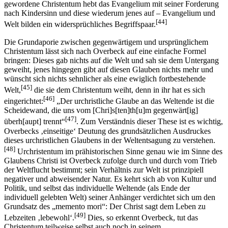
gewordene Christentum hebt das Evangelium mit seiner Forderung
nach Kindersinn und diese wiederum jenes auf – Evangelium und
[44]
Welt bilden ein widersprüchliches Begriffspaar.
Die Grundaporie zwischen gegenwärtigem und ursprünglichem
Christentum lässt sich nach Overbeck auf eine einfache Formel
bringen: Dieses gab nichts auf die Welt und sah sie dem Untergang
geweiht, jenes hingegen gibt auf diesen Glauben nichts mehr und
wünscht sich nichts sehnlicher als eine ewiglich fortbestehende
[45]
Welt,
die sie dem Christentum weiht, denn in ihr hat es sich
[46]
eingerichtet:
„Der urchristliche Glaube an das Weltende ist die
Scheidewand, die uns vom [Chri]s[ten]th[u]m gegenwärt[ig]
[47]
überh[aupt] trennt“
. Zum Verständnis dieser These ist es wichtig,
Overbecks ‚einseitige‘ Deutung des grundsätzlichen Ausdruckes
dieses urchristlichen Glaubens in der Weltentsagung zu verstehen.
[48]
Urchristentum im prähistorischen Sinne genau wie im Sinne des
Glaubens Christi ist Overbeck zufolge durch und durch vom Trieb
der Weltflucht bestimmt; sein Verhältnis zur Welt ist prinzipiell
negativer und abweisender Natur. Es kehrt sich ab von Kultur und
Politik, und selbst das individuelle Weltende (als Ende der
individuell gelebten Welt) seiner Anhänger verdichtet sich um den
Grundsatz des „memento mori“: Der Christ sagt dem Leben zu
[49]
Lebzeiten ‚lebewohl‘.
Dies, so erkennt Overbeck, tut das
Christentum teilweise selbst auch noch in seinem