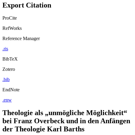
Export Citation
ProCite
RefWorks
Reference Manager
.ris
BibTeX
Zotero
.bib
EndNote
.enw
Theologie als „unmögliche Möglichkeit“
bei Franz Overbeck und in den Anfängen
der Theologie Karl Barths