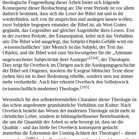
theologische Fragestellung dieser Arbeit bietet sich folgende
Konsequenz dieser Beobachtung an: Die erste Periode ist vor allem
dadurch bestimmt, dass sich die Leser der Bibel mit und in ihr
wiederfinden, sich von ihr ansprechen und auslegen lassen wollen;
zwei Subjekte begegnen einander, die Bibel ist, als Wort Gottes
geglaubt, das Gegenüber auf gleicher Augenhöhe ihres Lesers. Erst
in der zweiten Periode, der Emanzipation, kehrt sich das Verhältnis
um: Die Bibel wird ausgelegt, das Subjekt-Objekt-Gefälle wird ein
‚wissenschaftliches‘ (der Mensch ist das Subjekt, der Text das
Objekt), und die Bibel wird zum Stichwortgeber für die „Attentate
[104]
ungewaschener Subjectivität ihrer Ausleger“
, der Theologen.
Dies zeigt für Overbeck im Übrigen auch die Auslegungsgeschichte
der Bibel seit Origenes, insofern die Exegese biblischer Texte diese
(selten bis) nie in ihrer Bedeutung erhellte, sondern stets nur immer
mehr verdunkelte. Auch hier erkennt Overbeck den Selbstzweck
[105]
(wissenschaftlich-moderner) Theologie.
Wesentlich für den selbstreferentiellen Charakter dieser Theologie ist
das schon angedeutete grundsätzliche Verhältnis zur Kultur: Nach
Overbeck besteht das Wesen der modernen Theologie nicht mehr in
christlicher Lehre, sondern in bildungsbeflissener Betriebsamkeit,
die um die Quantität der Arbeit so sehr besorgt ist, dass sie die
Qualität – und das hieße bei Overbeck konsequent gedacht
immerhin die Erkenntnis der Unmög-lichkeit der Theologie! – dieser
[106]