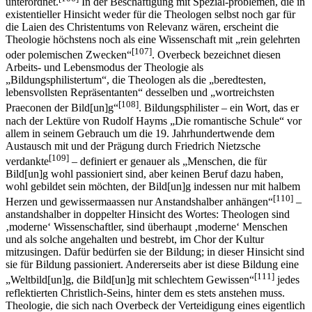
unterordnet.
In der Beschäftigung mit Spezial-problemen, die in
existentieller Hinsicht weder für die Theologen selbst noch gar für
die Laien des Christentums von Relevanz wären, erscheint die
Theologie höchstens noch als eine Wissenschaft mit „rein gelehrten
[107]
oder polemischen Zwecken“
. Overbeck bezeichnet diesen
Arbeits- und Lebensmodus der Theologie als
„Bildungsphilistertum“, die Theologen als die „beredtesten,
lebensvollsten Repräsentanten“ desselben und „wortreichsten
[108]
Praeconen der Bild[un]g“
. Bildungsphilister – ein Wort, das er
nach der Lektüre von Rudolf Hayms „Die romantische Schule“ vor
allem in seinem Gebrauch um die 19. Jahrhundertwende dem
Austausch mit und der Prägung durch Friedrich Nietzsche
[109]
verdankte
– definiert er genauer als „Menschen, die für
Bild[un]g wohl passioniert sind, aber keinen Beruf dazu haben,
wohl gebildet sein möchten, der Bild[un]g indessen nur mit halbem
[110]
Herzen und gewissermaassen nur Anstandshalber anhängen“
–
anstandshalber in doppelter Hinsicht des Wortes: Theologen sind
‚moderne‘ Wissenschaftler, sind überhaupt ‚moderne‘ Menschen
und als solche angehalten und bestrebt, im Chor der Kultur
mitzusingen. Dafür bedürfen sie der Bildung; in dieser Hinsicht sind
sie für Bildung passioniert. Andererseits aber ist diese Bildung eine
[111]
„Weltbild[un]g, die Bild[un]g mit schlechtem Gewissen“
jedes
reflektierten Christlich-Seins, hinter dem es stets anstehen muss.
Theologie, die sich nach Overbeck der Verteidigung eines eigentlich