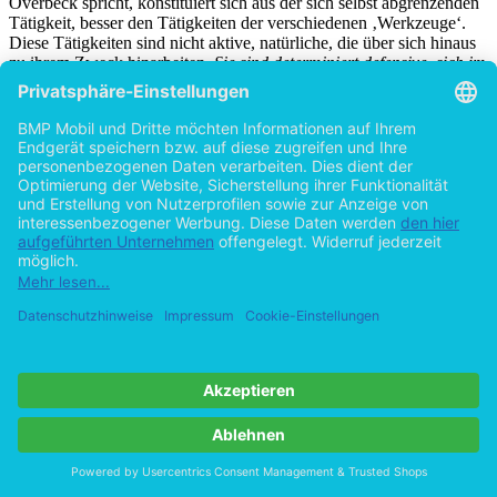
Overbeck spricht, konstituiert sich aus der sich selbst abgrenzenden
Tätigkeit, besser den Tätigkeiten der verschiedenen ‚Werkzeuge‘.
Diese Tätigkeiten sind nicht aktive, natürliche, die über sich hinaus
zu ihrem Zweck hinarbeiten.
Sie sind determiniert defensive, sich im
Rückzug erst erschaffende Tätigkeiten, die sich in ihrem Tun
erschöpfen. Ihre Nichtigkeit ist die Voraussetzung für ihre
Selbsterzeugung aus dem Nichts
“; aaO., 28.
[8]
OWN 5, 619.
[9]
So gebraucht Overbeck auch die Begriffe ‚Urgeschichte‘ und
‚Entstehungsgeschichte‘ synonym und bewahrt damit die
Urgeschichte vor der Klassifikation als ‚uralt‘, insofern er
‚Entstehung‘ generell als ‚zeitlos‘ charakterisiert und die Geschichte
generell in die relativ-subjektive Zeitlosigkeit versetzt; vgl. aaO.,
621; vgl. ebd.: „[A]lle Beziehung zur Zeit, die sie [scil. die
Geschichte] hat, ist ihr erst durch das Subject ihres Betrachters
verliehen“. Vgl. ausführlicher, aber in der gleichen Richtung ferner:
aaO., 678ff.
[10]
AaO., 610.
[11]
Ebd.
[12]
Leopold von Ranke, Weltgeschichte, zitiert nach OWN 5, 616.