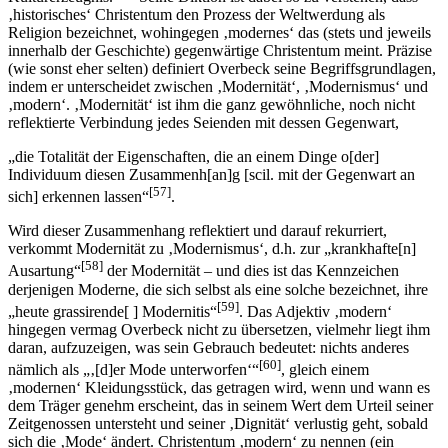
‚historisches‘ Christentum den Prozess der Weltwerdung als
Religion bezeichnet, wohingegen ‚modernes‘ das (stets und jeweils
innerhalb der Geschichte) gegenwärtige Christentum meint. Präzise
(wie sonst eher selten) definiert Overbeck seine Begriffsgrundlagen,
indem er unterscheidet zwischen ‚Modernität‘, ‚Modernismus‘ und
‚modern‘. ‚Modernität‘ ist ihm die ganz gewöhnliche, noch nicht
reflektierte Verbindung jedes Seienden mit dessen Gegenwart,
„die Totalität der Eigenschaften, die an einem Dinge o[der]
Individuum diesen Zusammenh[an]g [scil. mit der Gegenwart an
[57]
sich] erkennen lassen“
.
Wird dieser Zusammenhang reflektiert und darauf rekurriert,
verkommt Modernität zu ‚Modernismus‘, d.h. zur „krankhafte[n]
[58]
Ausartung“
der Modernität – und dies ist das Kennzeichen
derjenigen Moderne, die sich selbst als eine solche bezeichnet, ihre
[59]
„heute grassirende[ ] Modernitis“
. Das Adjektiv ‚modern‘
hingegen vermag Overbeck nicht zu übersetzen, vielmehr liegt ihm
daran, aufzuzeigen, was sein Gebrauch bedeutet: nichts anderes
[60]
nämlich als „‚[d]er Mode unterworfen‘“
, gleich einem
‚modernen‘ Kleidungsstück, das getragen wird, wenn und wann es
dem Träger genehm erscheint, das in seinem Wert dem Urteil seiner
Zeitgenossen untersteht und seiner ‚Dignität‘ verlustig geht, sobald
sich die ‚Mode‘ ändert. Christentum ‚modern‘ zu nennen (ein