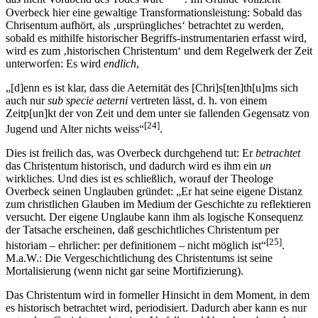
Overbeck hier eine gewaltige Transformationsleistung: Sobald das
Chrisentum aufhört, als ‚ursprüngliches‘ betrachtet zu werden,
sobald es mithilfe historischer Begriffs-instrumentarien erfasst wird,
wird es zum ‚historischen Christentum‘ und dem Regelwerk der Zeit
unterworfen: Es wird
endlich
,
„[d]enn es ist klar, dass die Aeternität des [Chri]s[ten]th[u]ms sich
auch nur
sub specie aeterni
vertreten lässt, d. h. von einem
Zeitp[un]kt der von Zeit und dem unter sie fallenden Gegensatz von
[24]
Jugend und Alter nichts weiss“
.
Dies ist freilich das, was Overbeck durchgehend tut: Er
betrachtet
das Christentum historisch, und dadurch wird es ihm ein
un
wirkliches. Und dies ist es schließlich, worauf der Theologe
Overbeck seinen Unglauben gründet: „Er hat seine eigene Distanz
zum christlichen Glauben im Medium der Geschichte zu reflektieren
versucht. Der eigene Unglaube kann ihm als logische Konsequenz
der Tatsache erscheinen, daß geschichtliches Christentum per
[25]
historiam – ehrlicher: per definitionem – nicht möglich ist“
.
M.a.W.: Die Vergeschichtlichung des Christentums ist seine
Mortalisierung (wenn nicht gar seine Mortifizierung).
Das Christentum wird in formeller Hinsicht in dem Moment, in dem
es historisch betrachtet wird, periodisiert. Dadurch aber kann es nur