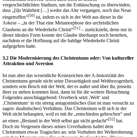
vergeschichtlichten Stadium, um die Enttäuschung zu überwinden,
dass „[i]n Wahrheit […] weder das Alte vergangen, noch das Neue
[50]
eingetroffen“
ist, indem es sich in der Welt aus dieser in die
Askese – „in der That eine Metamorphose des urchristlichen
[51]
Glaubens an die Wiederkehr Christi“
– zurückzieht, denn nur in
dieser idealen Form konnte der Glaube überhaupt noch bestehen,
nachdem er die Hoffnung auf die baldige Wiederkehr Christi
aufgegeben hatte.
3.2 Die Modernisierung des Christentums oder: Von kultureller
Attraktion und Aversion
Ist nun aber das wesentliche Kennzeichen der A-historizität des
Christentums gerade nicht seine Diesseitigkeit und Weltbezogenheit,
sondern sein Bruch mit der Welt, der es außer und über ihr, jenseits
ihrer zu stehen kommen lässt, dann ist für die weitere Betrachtung
Folgendes ausschlaggebend: Overbeck setzt ‚Welt‘ und
‚Christentum‘ in ein streng antagonistisches (fast ist man versucht zu
sagen: dualistisches) Verhältnis. Das Christentum will sich in der
Welt nicht behaupten, weil es mit ihr „entschieden gebrochen“ und
[52]
an einen „Bestand in der Welt selbst gar nicht gedacht“
hat.
Doch im Vergessen dieses seines Urverhaltens haftet dem
Christentum etwas Tragisches an: sein Vorhaben der Welteroberung