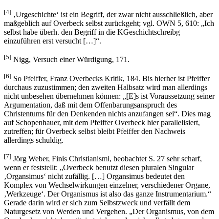
[4]
‚Urgeschichte‘ ist ein Begriff, der zwar nicht ausschließlich, aber
maßgeblich auf Overbeck selbst zurückgeht; vgl. OWN 5, 610: „Ich
selbst habe überh. den Begriff in die KGeschichtschreibg
einzuführen erst versucht […]“.
[5]
Nigg, Versuch einer Würdigung, 171.
[6]
So Pfeiffer, Franz Overbecks Kritik, 184. Bis hierher ist Pfeiffer
durchaus zuzustimmen; den zweiten Halbsatz wird man allerdings
nicht unbesehen übernehmen können: „[E]s ist Voraussetzung seiner
Argumentation, daß mit dem Offenbarungsanspruch des
Christentums für den Denkenden nichts anzufangen sei“. Dies mag
auf Schopenhauer, mit dem Pfeiffer Overbeck hier parallelisiert,
zutreffen; für Overbeck selbst bleibt Pfeiffer den Nachweis
allerdings schuldig.
[7]
Jörg Weber, Finis Christianismi, beobachtet S. 27 sehr scharf,
wenn er feststellt: „Overbeck benutzt diesen pluralen Singular
‚Organsimus‘ nicht zufällig. […] Organsimus bedeutet den
Komplex von Wechselwirkungen einzelner, verschiedener Organe,
‚Werkzeuge‘. Der Organismus ist also das ganze Instrumentarium.“
Gerade darin wird er sich zum Selbstzweck und verfällt dem
Naturgesetz von Werden und Vergehen. „Der Organismus, von dem