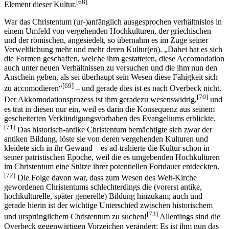
[68]
Element dieser Kultur.
War das Christentum (ur-)anfänglich ausgesprochen verhältnislos in
einem Umfeld von vergehenden Hochkulturen, der griechischen
und der römischen, angesiedelt, so übernahm es im Zuge seiner
Verweltlichung mehr und mehr deren Kultur(en). „Dabei hat es sich
die Formen geschaffen, welche ihm gestatteten, diese Accomodation
auch unter neuen Verhältnissen zu versuchen und die ihm nun den
Anschein geben, als sei überhaupt sein Wesen diese Fähigkeit sich
[69]
zu accomodieren“
– und gerade dies ist es nach Overbeck nicht.
[70]
Der Akkomodationsprozess ist ihm geradezu wesenswidrig,
und
es trat in diesen nur ein, weil es darin die Konsequenz aus seinem
gescheiterten Verkündigungsvorhaben des Evangeliums erblickte.
[71]
Das historisch-antike Christentum bemächtigte sich zwar der
antiken Bildung, löste sie von deren vergehenden Kulturen und
kleidete sich in ihr Gewand – es ad-trahierte die Kultur schon in
seiner patristischen Epoche, weil die es umgebenden Hochkulturen
im Christentum eine Stütze ihrer potentiellen Fortdauer entdeckten.
[72]
Die Folge davon war, dass zum Wesen des Welt-Kirche
gewordenen Christentums schlechterdings die (vorerst antike,
hochkulturelle, später generelle) Bildung hinzukam; auch und
gerade hierin ist der wichtige Unterschied zwischen historischem
[73]
und ursprünglichem Christentum zu suchen!
Allerdings sind die
Overbeck gegenwärtigen Vorzeichen verändert: Es ist ihm nun das