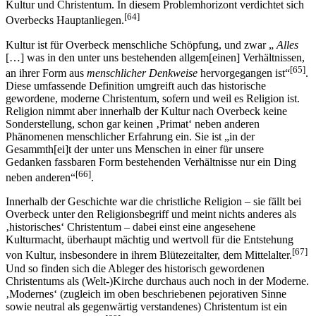
Kultur und Christentum. In diesem Problemhorizont verdichtet sich
[64]
Overbecks Hauptanliegen.
Kultur ist für Overbeck menschliche Schöpfung, und zwar „
Alles
[…] was in den unter uns bestehenden allgem[einen] Verhältnissen,
[65]
an ihrer Form aus
menschlicher Denkweise
hervorgegangen ist“
.
Diese umfassende Definition umgreift auch das historische
gewordene, moderne Christentum, sofern und weil es Religion ist.
Religion nimmt aber innerhalb der Kultur nach Overbeck keine
Sonderstellung, schon gar keinen ‚Primat‘ neben anderen
Phänomenen menschlicher Erfahrung ein. Sie ist „in der
Gesammth[ei]t der unter uns Menschen in einer für unsere
Gedanken fassbaren Form bestehenden Verhältnisse nur ein Ding
[66]
neben anderen“
.
Innerhalb der Geschichte war die christliche Religion – sie fällt bei
Overbeck unter den Religionsbegriff und meint nichts anderes als
‚historisches‘ Christentum – dabei einst eine angesehene
Kulturmacht, überhaupt mächtig und wertvoll für die Entstehung
[67]
von Kultur, insbesondere in ihrem Blütezeitalter, dem Mittelalter.
Und so finden sich die Ableger des historisch gewordenen
Christentums als (Welt-)Kirche durchaus auch noch in der Moderne.
‚Modernes‘ (zugleich im oben beschriebenen pejorativen Sinne
sowie neutral als gegenwärtig verstandenes) Christentum ist ein