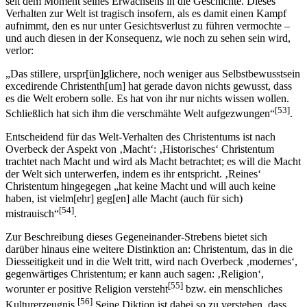
seit dem Moment seines Erwachsens in die Geschichte. Dieses
Verhalten zur Welt ist tragisch insofern, als es damit einen Kampf
aufnimmt, den es nur unter Gesichtsverlust zu führen vermochte –
und auch diesen in der Konsequenz, wie noch zu sehen sein wird,
verlor:
„Das stillere, urspr[ün]glichere, noch weniger aus Selbstbewusstsein
excedirende Christenth[um] hat gerade davon nichts gewusst, dass
es die Welt erobern solle. Es hat von ihr nur nichts wissen wollen.
[53]
Schließlich hat sich ihm die verschmähte Welt aufgezwungen“
.
Entscheidend für das Welt-Verhalten des Christentums ist nach
Overbeck der Aspekt von ‚Macht‘: ‚Historisches‘ Christentum
trachtet nach Macht und wird als Macht betrachtet; es will die Macht
der Welt sich unterwerfen, indem es ihr entspricht. ‚Reines‘
Christentum hingegegen „hat keine Macht und will auch keine
haben, ist vielm[ehr] geg[en] alle Macht (auch für sich)
[54]
mistrauisch“
.
Zur Beschreibung dieses Gegeneinander-Strebens bietet sich
darüber hinaus eine weitere Distinktion an: Christentum, das in die
Diesseitigkeit und in die Welt tritt, wird nach Overbeck ‚modernes‘,
gegenwärtiges Christentum; er kann auch sagen: ‚Religion‘,
[55]
worunter er positive Religion versteht
bzw. ein menschliches
[56]
Kulturerzeugnis.
Seine Diktion ist dabei so zu verstehen, dass