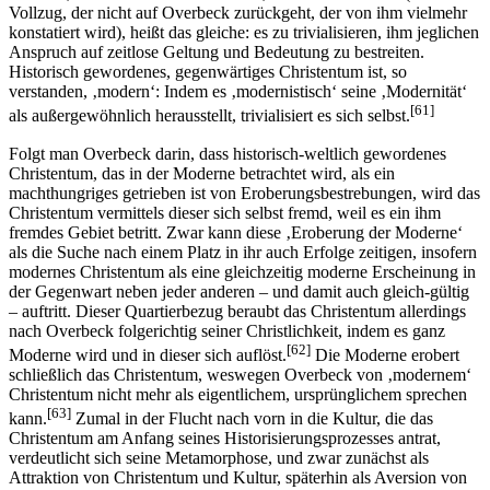
Vollzug, der nicht auf Overbeck zurückgeht, der von ihm vielmehr
konstatiert wird), heißt das gleiche: es zu trivialisieren, ihm jeglichen
Anspruch auf zeitlose Geltung und Bedeutung zu bestreiten.
Historisch gewordenes, gegenwärtiges Christentum ist, so
verstanden, ‚modern‘: Indem es ‚modernistisch‘ seine ‚Modernität‘
[61]
als außergewöhnlich herausstellt, trivialisiert es sich selbst.
Folgt man Overbeck darin, dass historisch-weltlich gewordenes
Christentum, das in der Moderne betrachtet wird, als ein
machthungriges getrieben ist von Eroberungsbestrebungen, wird das
Christentum vermittels dieser sich selbst fremd, weil es ein ihm
fremdes Gebiet betritt. Zwar kann diese ‚Eroberung der Moderne‘
als die Suche nach einem Platz in ihr auch Erfolge zeitigen, insofern
modernes Christentum als eine gleichzeitig moderne Erscheinung in
der Gegenwart neben jeder anderen – und damit auch gleich-gültig
– auftritt. Dieser Quartierbezug beraubt das Christentum allerdings
nach Overbeck folgerichtig seiner Christlichkeit, indem es ganz
[62]
Moderne wird und in dieser sich auflöst.
Die Moderne erobert
schließlich das Christentum, weswegen Overbeck von ‚modernem‘
Christentum nicht mehr als eigentlichem, ursprünglichem sprechen
[63]
kann.
Zumal in der Flucht nach vorn in die Kultur, die das
Christentum am Anfang seines Historisierungsprozesses antrat,
verdeutlicht sich seine Metamorphose, und zwar zunächst als
Attraktion von Christentum und Kultur, späterhin als Aversion von