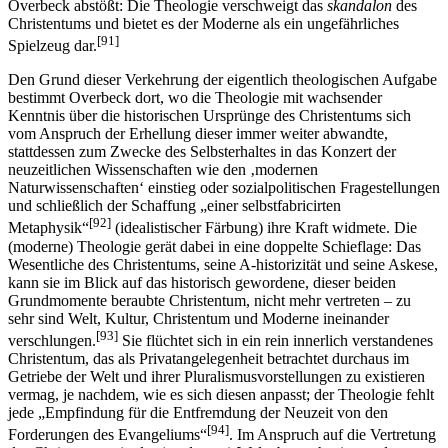
Overbeck abstößt: Die Theologie verschweigt das
skandalon
des
Christentums und bietet es der Moderne als ein ungefährliches
[91]
Spielzeug dar.
Den Grund dieser Verkehrung der eigentlich theologischen Aufgabe
bestimmt Overbeck dort, wo die Theologie mit wachsender
Kenntnis über die historischen Ursprünge des Christentums sich
vom Anspruch der Erhellung dieser immer weiter abwandte,
stattdessen zum Zwecke des Selbsterhaltes in das Konzert der
neuzeitlichen Wissenschaften wie den ‚modernen
Naturwissenschaften‘ einstieg oder sozialpolitischen Fragestellungen
und schließlich der Schaffung „einer selbstfabricirten
[92]
Metaphysik“
(idealistischer Färbung) ihre Kraft widmete. Die
(moderne) Theologie gerät dabei in eine doppelte Schieflage: Das
Wesentliche des Christentums, seine A-historizität und seine Askese,
kann sie im Blick auf das historisch gewordene, dieser beiden
Grundmomente beraubte Christentum, nicht mehr vertreten – zu
sehr sind Welt, Kultur, Christentum und Moderne ineinander
[93]
verschlungen.
Sie flüchtet sich in ein rein innerlich verstandenes
Christentum, das als Privatangelegenheit betrachtet durchaus im
Getriebe der Welt und ihrer Pluralismusvorstellungen zu existieren
vermag, je nachdem, wie es sich diesen anpasst; der Theologie fehlt
jede „Empfindung für die Entfremdung der Neuzeit von den
[94]
Forderungen des Evangeliums“
. Im Anspruch auf die Vertretung