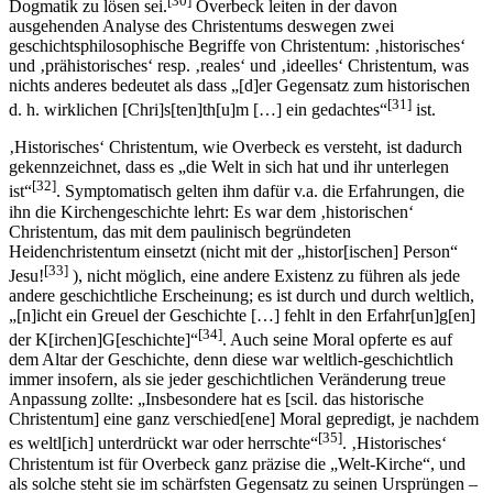
[30]
Dogmatik zu lösen sei.
Overbeck leiten in der davon
ausgehenden Analyse des Christentums deswegen zwei
geschichtsphilosophische Begriffe von Christentum: ‚historisches‘
und ‚prähistorisches‘ resp. ‚reales‘ und ‚ideelles‘ Christentum, was
nichts anderes bedeutet als dass „[d]er Gegensatz zum historischen
[31]
d. h. wirklichen [Chri]s[ten]th[u]m […] ein gedachtes“
ist.
‚Historisches‘ Christentum, wie Overbeck es versteht, ist dadurch
gekennzeichnet, dass es „die Welt in sich hat und ihr unterlegen
[32]
ist“
. Symptomatisch gelten ihm dafür v.a. die Erfahrungen, die
ihn die Kirchengeschichte lehrt: Es war dem ‚historischen‘
Christentum, das mit dem paulinisch begründeten
Heidenchristentum einsetzt (nicht mit der „histor[ischen] Person“
[33]
Jesu!
), nicht möglich, eine andere Existenz zu führen als jede
andere geschichtliche Erscheinung; es ist durch und durch weltlich,
„[n]icht ein Greuel der Geschichte […] fehlt in den Erfahr[un]g[en]
[34]
der K[irchen]G[eschichte]“
. Auch seine Moral opferte es auf
dem Altar der Geschichte, denn diese war weltlich-geschichtlich
immer insofern, als sie jeder geschichtlichen Veränderung treue
Anpassung zollte: „Insbesondere hat es [scil. das historische
Christentum] eine ganz verschied[ene] Moral gepredigt, je nachdem
[35]
es weltl[ich] unterdrückt war oder herrschte“
. ‚Historisches‘
Christentum ist für Overbeck ganz präzise die „Welt-Kirche“, und
als solche steht sie im schärfsten Gegensatz zu seinen Ursprüngen –