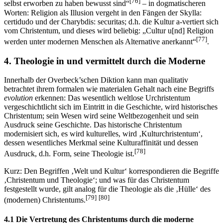
[76]
selbst erworben zu haben bewusst sind“
– in dogmatischeren
Worten: Religion als Illusion vergeht in den Fängen der Skylla:
certidudo und der Charybdis: securitas; d.h. die Kultur a-vertiert sich
vom Christentum, und dieses wird beliebig: „Cultur u[nd] Religion
[77]
werden unter modernen Menschen als Alternative anerkannt“
.
4. Theologie in und vermittelt durch die Moderne
Innerhalb der Overbeck’schen Diktion kann man qualitativ
betrachtet ihrem formalen wie materialen Gehalt nach eine Begriffs
evolution
erkennen: Das wesentlich weltlose Urchristentum
vergeschichtlicht sich im Eintritt in die Geschichte, wird historisches
Christentum; sein Wesen wird seine Weltbezogenheit und sein
Ausdruck seine Geschichte. Das historische Christentum
modernisiert sich, es wird kulturelles, wird ‚Kulturchristentum‘,
dessen wesentliches Merkmal seine Kulturaffinität und dessen
[78]
Ausdruck, d.h. Form, seine Theologie ist.
Kurz: Den Begriffen ‚Welt und Kultur‘ korrespondieren die Begriffe
‚Christentum und Theologie‘; und was für das Christentum
festgestellt wurde, gilt analog für die Theologie als die ‚Hülle‘ des
[79]
[80]
(modernen) Christentums.
4.1 Die Vertretung des Christentums durch die moderne