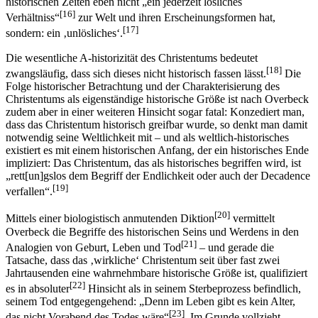
historischen Zeiten eben nicht „ein jederzeit lösliches
[16]
Verhältniss“
zur Welt und ihren Erscheinungsformen hat,
[17]
sondern: ein ‚unlösliches‘.
Die wesentliche A-historizität des Christentums bedeutet
[18]
zwangsläufig, dass sich dieses nicht historisch fassen lässt.
Die
Folge historischer Betrachtung und der Charakterisierung des
Christentums als eigenständige historische Größe ist nach Overbeck
zudem aber in einer weiteren Hinsicht sogar fatal: Konzediert man,
dass das Christentum historisch greifbar wurde, so denkt man damit
notwendig seine Weltlichkeit mit – und als weltlich-historisches
existiert es mit einem historischen Anfang, der ein historisches Ende
impliziert: Das Christentum, das als historisches begriffen wird, ist
„rett[un]gslos dem Begriff der Endlichkeit oder auch der Decadence
[19]
verfallen“.
[20]
Mittels einer biologistisch anmutenden Diktion
vermittelt
Overbeck die Begriffe des historischen Seins und Werdens in den
[21]
Analogien von Geburt, Leben und Tod
– und gerade die
Tatsache, dass das ‚wirkliche‘ Christentum seit über fast zwei
Jahrtausenden eine wahrnehmbare historische Größe ist, qualifiziert
[22]
es in absoluter
Hinsicht als in seinem Sterbeprozess befindlich,
seinem Tod entgegengehend: „Denn im Leben gibt es kein Alter,
[23]
das nicht Vorabend des Todes wäre“
. Im Grunde vollzieht