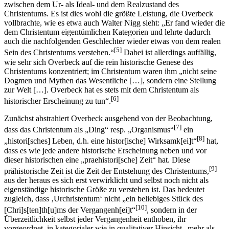
zwischen dem Ur- als Ideal- und dem Realzustand des
Christentums. Es ist dies wohl die größte Leistung, die Overbeck
vollbrachte, wie es etwa auch Walter Nigg sieht: „Er fand wieder die
dem Christentum eigentümlichen Kategorien und lehrte dadurch
auch die nachfolgenden Geschlechter wieder etwas von dem realen
[5]
Sein des Christentums verstehen.“
Dabei ist allerdings auffällig,
wie sehr sich Overbeck auf die rein historische Genese des
Christentums konzentriert; im Christentum waren ihm „nicht seine
Dogmen und Mythen das Wesentliche […], sondern eine Stellung
zur Welt […]. Overbeck hat es stets mit dem Christentum als
[6]
historischer Erscheinung zu tun“.
Zunächst abstrahiert Overbeck ausgehend von der Beobachtung,
[7]
dass das Christentum als „Ding“ resp. „Organismus“
ein
[8]
„histori[sches] Leben, d.h. eine histor[ische] Wirksamk[ei]t“
hat,
dass es wie jede andere historische Erscheinung neben und vor
dieser historischen eine „praehistori[sche] Zeit“ hat. Diese
[9]
prähistorische Zeit ist die Zeit der Entstehung des Christentums,
aus der heraus es sich erst verwirklicht und selbst noch nicht als
eigenständige historische Größe zu verstehen ist. Das bedeutet
zugleich, dass ‚Urchristentum‘ nicht „ein beliebiges Stück des
[10]
[Chri]s[ten]th[u]ms der Vergangenh[ei]t“
, sondern in der
Überzeitlichkeit selbst jeder Vergangenheit enthoben, ihr
vorgeordnet, in kategorialer wie in qualitativer Hinsicht „mehr als