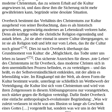
moderne Christentum, das zu seinem Erhalt auf die Kultur
angewiesen ist, und dass diese ihm die Sicherung nicht mehr
gewährleisten kann, begründe seine desolate Situation.
Overbeck bestimmt das Verhältnis des Christentums zur Kultur
ausgehend von seiner Beobachtung, dass es als historisch
gewordenes, gegenwärtig-modernes an Lebenskraft verloren habe.
Denn als kräftige sollte die christliche Religion eigenständig und
autark leben. „Ist sie aber einmal in unsere Cultur übergegangen, so
ist sie als Religion todt und lebt nur vom Leben, das ihr die Cultur
[74]
noch gönnt“
. Dies ist nach Overbeck überhaupt das
Grundmoment von Kultur: die „Möglichkeit, das Todte unter uns
[75]
leben zu lassen“
. Das sicherste Anzeichen für dieses ‚tote Leben‘
des Christentums ist für Overbeck, dass moderne Christen sich in
dem unermüdlichen Prozess befinden, es zu verteidigen – und das
heißt, es der Selbstverständlichkeit entkleiden, mit der allein es
lebensfähig wäre. Im Ringkampf mit der Welt, als deren Form die
Kultur bestimmt wurde, unterliegt sie schließlich im Wettbewerb der
Verteidigung; die Kultur löst sich vom Christentum und wird von
ihren Zeitgenossen in diesem Ablösungsprozess nur vorangetrieben,
noch stärker gegen die Religion verteidigt. Dafür findet Overbeck
eine einfache anthropologisch-evolutionäre Begründung: „Was wir
zuletzt verlassen ist nicht was uns Illusion so lange als Geschenk
eines Gottes […] vorgestellt hat, sondern was wir uns in der Welt