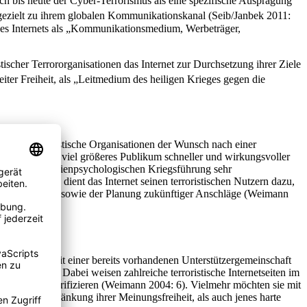
sich bis heute der Cyber-Terrorismus als eine spezifische Ausprägung
s gezielt zu ihrem globalen Kommunikationskanal (Seib/Janbek 2011:
 des Internets als „Kommunikationsmedium, Werbeträger,
stischer Terrororganisationen das Internet zur Durchsetzung ihrer Ziele
iter Freiheit, als „Leitmedium des heiligen Krieges gegen die
s durch terroristische Organisationen der Wunsch nach einer
ung „ein sehr viel größeres Publikum schneller und wirkungsvoller
 „das ihrer medienpsychologischen Kriegsführung sehr
nken zu. So dient das Internet seinen terroristischen Nutzern dazu,
ieren zu können sowie der Planung zukünftiger Anschläge (Weimann
ntschlossenheit einer bereits vorhandenen Unterstützergemeinschaft
008: 307). Dabei weisen zahlreiche terroristische Internetseiten im
vitäten zu glorifizieren (Weimann 2004: 6). Vielmehr möchten sie mit
ssive Einschränkung ihrer Meinungsfreiheit, als auch jenes harte