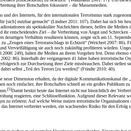
breitung ihrer Botschaften fokussiert – die Massenmedien.
 und des Internets, für den internationalen Terrorismus stark zugenomm
r [sich] nutzbar gemacht“ (Lindner 2011: 107). Dabei hat sich bis heu
ostationen als spektakuläre Nachrichten dienen, helfen die Medien dur
 ihr entscheidendes Ziel – die Verbreitung von Angst und Schrecken – „s
derartigen Verhältnis resultieren können, zeigte sich am 11. Septemb
 zu „Zeugen eines Terroranschlags in Echtzeit“ (Weichert 2007: 86). F
d Vervielfältigung sie auch noch zukünftig profitieren würden. Ungea
2008: 249), halten die Medien an ihrem Vorgehen fest. Denn ebenso wie
 2002: 86). Innerhalb der vergangenen 41 Jahre haben terroristische Or
erfolgreich zur Durchsetzung ihrer Ziele missbrauchen. Dabei stellen si
bei selbst „Teil des Terrors [zu werden]“ (Frindte 2010: 40).
ne neue Dimension erhalten, da der digitale Kommunikationskanal die „Te
ationen noch einfacher, ihre Botschaften schnell an ein großes Publiku
[5]
ann.
Damit besitzt heute das Internet nicht nur hinsichtlich der Verbre
ohung reagieren, eine Schlüsselfunktion. Aufgrund dieser Relevanz w
zu erörtern: Auf welche Weise nutzen terroristische Organisationen da
r das Internet verbreitet werden, ein wachsendes Risiko für den Erfolg 