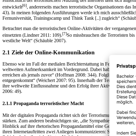
Hinsichtlich der terroristischen Nutzung des Internets lässt sich all
[6]
entwickelt
, andererseits machen terroristische Organisationen das
43). In meinen folgenden Ausführungen werde ich mich ausschließlic
Fernuniversität, Trainingscamp und Think Tank [..] zugleich“ (Schäub
Betrachtet man die terroristischen Online-Aktivitäten der vergangenen 
[7]
einsetzten (Lindner 2011: 109).
So missbrauchen die Terroristen bis
westliche Welt“ (Schäuble 2007).
2.1 Ziele der Online-Kommunikation
Ebenso wie im Fall der medialen Berichterstattung in Fernsehen, Radi
weltweiten Aufmerksamkeit im Vordergrund. Dabei haben die Terroris
erreichen als jemals zuvor“ (Hoffman 2008: 344). Folglich haben di
entgegenkommt“ (Weichert 2007: 95). Innerhalb der Terrorismusforschu
ihre weltweite Einflussnahme und den Erfolg ihrer Aktivitäten zu p
2006: 49).
2.1.1 Propaganda terroristischer Macht
Mit der digitalen Propaganda richtet sich der Terrorismus an zwei Zu
stärken. Zum anderen beabsichtigen sie, „die Sympathie und Unterstü
Hinblick auf ihre rhetorischen Propagandamittel eine Gemeinsamkeit 
ihren Internetauftritten zwei Anliegen kommunizieren: Sowohl die erf