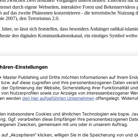
gemein zwischen zwei zentralen Vorgängen unterscheiden. Einerseits hat 
 Internet durch eigene Webseiten, interaktive Foren und Bekennervideo
h auf das zweite Phänomen konzentrieren - die terroristische Nutzung
le 2007), den Terrorismus 2.0.
Jahre, so lässt sich feststellen, dass besonders Anhänger radikal-islami
 heute den digitalen Kommunikationskanal, ein einstiges Symbol weltwe
o und den Printmedien steht auch bei der aktiven Nutzung des Internet
ten erkannt, dass sie angesichts der gegenwärtig zunehmenden Vernetz
e terroristischen Organisationen ein Kommunikationsmedium gefunden,
ng schreibt man dieser Kriegsführung im Internet wesentliche Zielgeda
ropagieren, Sympathisanten zu gewinnen und so neue Mitglieder rekrut
schauergruppen. Zum einen möchten terroristische Organisationen die E
tzung eines noch unentschlossenen Publikums [zu] gewinnen“ (Hoffman 2
auf. So vermeiden es die Terroristen weitgehend, ihre gewaltsamen Akti
ahrene Unterdrückung von staatlicher Seite und damit verbunden die ma