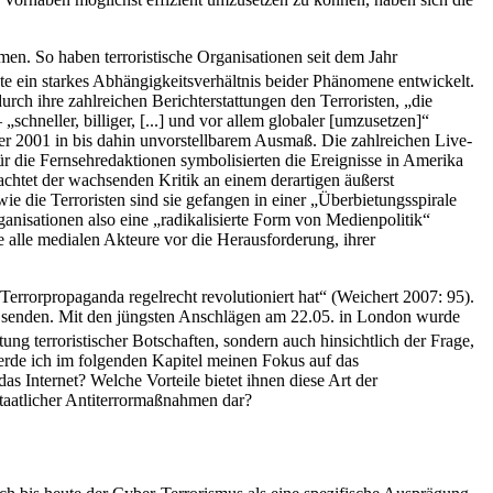
en. So haben terroristische Organisationen seit dem Jahr
te ein starkes Abhängigkeitsverhältnis beider Phänomene entwickelt.
ch ihre zahlreichen Berichterstattungen den Terroristen, „die
chneller, billiger, [...] und vor allem globaler [umzusetzen]“
er 2001 in bis dahin unvorstellbarem Ausmaß. Die zahlreichen Live-
ür die Fernsehredaktionen symbolisierten die Ereignisse in Amerika
chtet der wachsenden Kritik an einem derartigen äußerst
 die Terroristen sind sie gefangen in einer „Überbietungsspirale
ganisationen also eine „radikalisierte Form von Medienpolitik“
e alle medialen Akteure vor die Herausforderung, ihrer
rrorpropaganda regelrecht revo­lu­tio­niert hat“ (Weichert 2007: 95).
m zu senden. Mit den jüngsten Anschlägen am 22.05. in London wurde
itung terroristischer Botschaften, sondern auch hinsichtlich der Frage,
erde ich im folgenden Kapitel meinen Fokus auf das
s Internet? Welche Vorteile bietet ihnen diese Art der
staatlicher Antiterrormaßnahmen dar?