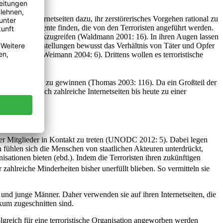
en ihre Internetseiten dazu, ihr zerstörerisches Vorgehen rational zu
h drei Argumente finden, die von den Terroristen angeführt werden.
nsmittel zurückzugreifen (Waldmann 2001: 16). In ihren Augen lassen
halb ihrer Darstellungen bewusst das Verhältnis von Täter und Opfer
net werden (Weimann 2004: 6). Drittens wollen es terroristische
[8]
 könnten.
e Organisationen zu gewinnen (Thomas 2003: 116). Da ein Großteil der
st, haben sich zahlreiche Internetseiten bis heute zu einer
uer Mitglieder in Kontakt zu treten (UNODC 2012: 5). Dabei legen
 fühlen sich die Menschen von staatlichen Akteuren unterdrückt,
isationen bieten (ebd.). Indem die Terroristen ihren zukünftigen
 zahlreiche Minderheiten bisher unerfüllt blieben. So vermitteln sie
 und junge Männer. Daher verwenden sie auf ihren Internetseiten, die
kum zugeschnitten sind.
olgreich für eine terroristische Organisation angeworben werden