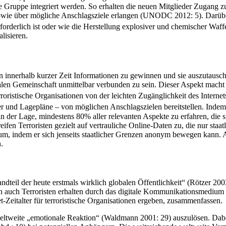
ie Gruppe integriert werden. So erhalten die neuen Mitglieder Zugang zu 
sowie über mögliche Anschlagsziele erlangen (UNODC 2012: 5). Darübe
rforderlich ist oder wie die Herstellung explosiver und chemischer Waffe
lisieren.
zen innerhalb kurzer Zeit Informationen zu gewinnen und sie auszutausc
alen Gemeinschaft unmittelbar verbunden zu sein. Dieser Aspekt macht d
rroristische Organisationen von der leichten Zugänglichkeit des Interne
lder und Lagepläne – von möglichen Anschlagszielen bereitstellen. Ind
 in der Lage, mindestens 80% aller relevanten Aspekte zu erfahren, die
en Terroristen gezielt auf vertrauliche Online-Daten zu, die nur staatl
m, indem er sich jenseits staatlicher Grenzen anonym bewegen kann. Au
.
Bestandteil der heute erstmals wirklich globalen Öffentlichkeit“ (Rötze
ern auch Terroristen erhalten durch das digitale Kommunikationsmedium 
et-Zeitalter für terroristische Organisationen ergeben, zusammenfassen.
weltweite „emotionale Reaktion“ (Waldmann 2001: 29) auszulösen. Dabei