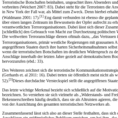
Terroristische Botschaften beinhalten, ungeachtet ihres Absenders u
verbreiten (Weichert 2007: 83). Dabei steht für die Terroristen di
in New York der Fall war, als Mittel zum Zweck. Denn hierbei erhalt
[1]
(Waldmann 2001: 17).
Eng damit verbunden ist ebenso die geplante 
über einen langen Zeitraum im Bewusstsein der Opfer aufrecht zu erhal
verantwortlichen Terrororganisationen. Dabei lässt sich dieser Zusa
[schließlich] den Gebrauch von Macht zur Durchsetzung politischen W
Die weltweiten Terroranschläge dienen oftmals dazu, „das Vertrauen 
Terrororganisationen, primär westliche Regierungen mit grausamen Att
angegriffenen Staaten durch ihre harten Sicherheitsmaßnahmen selbst
wenn die terroristischen Botschaften im deutlichen Widerspruch zu d
Anschläge innerhalb der letzten Jahre gezielt auf demokratischem Bod
hervorzurufen (ebd.: 33).
Des Weiteren zeichnet sich die terroristische Kommunikationsstrategi
(Gerhards et. al 2011: 16). Dabei treten sie öffentlich meist nicht a
[3]
52).
Dieses durchdachte Versteckspiel stellt die angegriffenen Staat
Das letzte wichtige Merkmal bezieht sich schließlich auf die Motivat
bezeichnen. So verstehen sie sich vielmehr als „Widerstands- und Fr
Bekennerschreiben häufig deutlich, dass sie als Altruisten agieren, 
von der Ausrichtung des gesamten terroristischen Netzwerkes ab.
Zusammenfassend lässt sich also an dieser Stelle festhalten, dass si
Anschlägen ein größtmögliches Publikum erreichen, um bei ihm „das