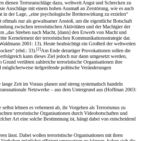
inen dienen Terroranschläge dazu, weltweit Angst und Schrecken zu
n sie Anschläge mit einem hohen Ausmaß an Zerstörung, wie es auch
t in der Lage, „eine psychologische Breitenwirkung zu erzielen“
t oftmals nur als gewaltsamer Anstoß, um die eigentliche Botschaft
bindung zwischen terroristischen Aktivitäten und der Machtgier der
st um „das Streben nach Macht, [dann] den Erwerb von Macht und
itte Kernelement der terroristischen Kommunikationsstrategie dar.
(Waldmann 2001: 13). Heute beabsichtigt ein Großteil der weltweiten
[2]
ocken“ (ebd.: 33).
Am Ende derartiger Provokationen sollen die
erfolgreich kann dieses Ziel jedoch nur dann umgesetzt werden,
 Grund verübten zahlreiche terroristische Organisationen ihre
d möglicherweise tiefgreifende politische Veränderungen
e lange Zeit im Voraus planen und streng systematisch handeln
urch transnationale Netzwerke – aus dem Untergrund aus (Hoffman 2003:
e selbst lehnen es vehement ab, ihr Vorgehen als Terrorismus zu
achten terroristische Organisationen durch Videobotschaften und
Welcher Art eine solche Bestimmung ist, hängt dabei von entscheidend
en lässt. Dabei wollen terroristische Organisationen mit ihren
Vorhaben möglichst effizient umzusetzen zu können, haben sich die