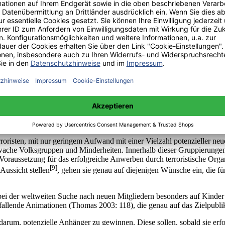
isationen häufig angewiesen sind, nicht unerwähnt. So nutzen Terrorist
 Richtigkeit ihrer Handlungen überzeugen zu können. Dabei lassen sic
hwachen Position gezwungen, auf gewaltsame Attentate als Kommunikatio
ihre Anliegen aufmerksam zu machen. Zweitens kehren Terroristen inner
llen, während ihre Gegner als Unterdrücker und grausame Gegner bezeich
torik zu verwenden, durch die sie mögliche Interessenten abschrecken
etreiben, hoffen sie darüber hinaus, finanzielle Unterstützung für ihr
r Sympathisanten sowie den Verkaufserlös eigener Produkte angewiesen i
ann 2004: 7).
oristen, mit nur geringem Aufwand mit einer Vielzahl potenzieller ne
hwache Volksgruppen und Minderheiten. Innerhalb dieser Gruppierungen
Voraussetzung für das erfolgreiche Anwerben durch terroristische Organ
[9]
ussicht stellen
, gehen sie genau auf diejenigen Wünsche ein, die für
h bei der weltweiten Suche nach neuen Mitgliedern besonders auf Kinder
uffallende Animationen (Thomas 2003: 118), die genau auf das Zielpubli
 darum, potenzielle Anhänger zu gewinnen. Diese sollen, sobald sie erf