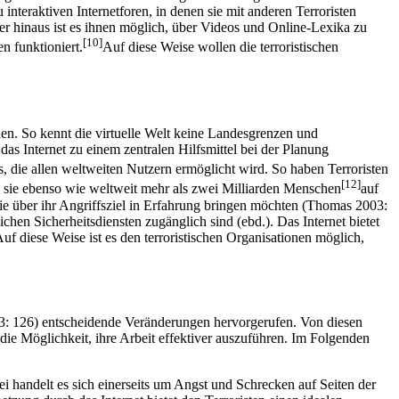
interaktiven Internetforen, in denen sie mit anderen Terroristen
r hinaus ist es ihnen möglich, über Videos und Online-Lexika zu
[10]
n funktioniert.
Auf diese Weise wollen die terroristischen
hen. So kennt die virtuelle Welt keine Landesgrenzen und
as Internet zu einem zentralen Hilfsmittel bei der Planung
ts, die allen weltweiten Nutzern ermöglicht wird. So haben Terroristen
[12]
em sie ebenso wie weltweit mehr als zwei Milliarden Menschen
auf
 sie über ihr Angriffsziel in Erfahrung bringen möchten (Thomas 2003:
ichen Sicherheitsdiensten zugänglich sind (ebd.). Das Internet bietet
f diese Weise ist es den terroristischen Organisationen möglich,
r 2003: 126) entscheidende Veränderungen hervorgerufen. Von diesen
die Möglichkeit, ihre Arbeit effektiver auszuführen. Im Folgenden
 handelt es sich einerseits um Angst und Schrecken auf Seiten der