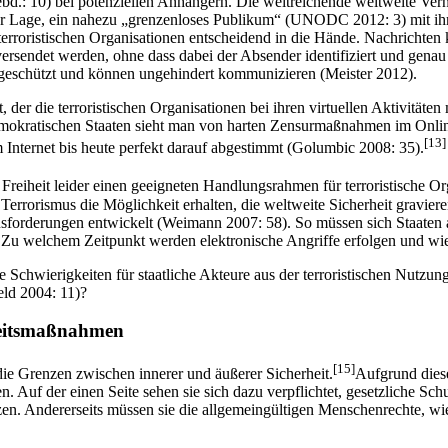
bd.: 10) bei potenziellen Anhängern. Die weitreichende weltweite Verne
er Lage, ein nahezu „grenzenloses Publikum“ (UNODC 2012: 3) mit ihre
 terroristischen Organisationen entscheidend in die Hände. Nachrichte
 versendet werden, ohne dass dabei der Absender identifiziert und gena
n geschützt und können ungehindert kommunizieren (Meister 2012).
, der die terroristischen Organisationen bei ihren virtuellen Aktivitäten 
emokratischen Staaten sieht man von harten Zensurmaßnahmen im Online
[13]
 Internet bis heute perfekt darauf abgestimmt (Golumbic 2008: 35).
ler Freiheit leider einen geeigneten Handlungsrahmen für terroristische
rrorismus die Möglichkeit erhalten, die weltweite Sicherheit graviere
ausforderungen entwickelt (Weimann 2007: 58). So müssen sich Staaten au
 Zu welchem Zeitpunkt werden elektronische Angriffe erfolgen und wi
chwierigkeiten für staatliche Akteure aus der terroristischen Nutzung d
ld 2004: 11)?
rheitsmaßnahmen
[15]
ie Grenzen zwischen innerer und äußerer Sicherheit.
Aufgrund diese
n. Auf der einen Seite sehen sie sich dazu verpflichtet, gesetzliche 
ützen. Andererseits müssen sie die allgemeingültigen Menschenrechte, 