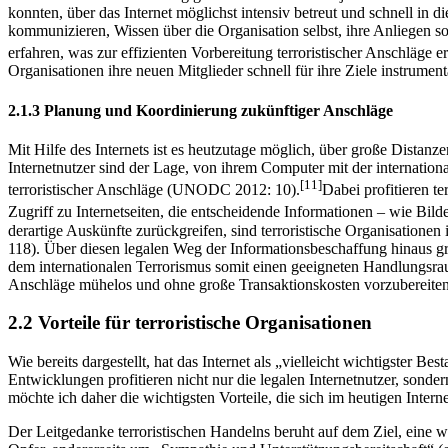
konnten, über das Internet möglichst intensiv betreut und schnell in d
kommunizieren, Wissen über die Organisation selbst, ihre Anliegen 
erfahren, was zur effizienten Vorbereitung terroristischer Anschläge e
Organisationen ihre neuen Mitglieder schnell für ihre Ziele instrumenta
2.1.3 Planung und Koordinierung zukünftiger Anschläge
Mit Hilfe des Internets ist es heutzutage möglich, über große Distan
Internetnutzer sind der Lage, von ihrem Computer mit der internation
[11]
terroristischer Anschläge (UNODC 2012: 10).
Dabei profitieren te
Zugriff zu Internetseiten, die entscheidende Informationen – wie Bi
derartige Auskünfte zurückgreifen, sind terroristische Organisationen
118). Über diesen legalen Weg der Informationsbeschaffung hinaus greif
dem internationalen Terrorismus somit einen geeigneten Handlungsrau
Anschläge mühelos und ohne große Transaktionskosten vorzubereiten
2.2 Vorteile für terroristische Organisationen
Wie bereits dargestellt, hat das Internet als „vielleicht wichtigster 
Entwicklungen profitieren nicht nur die legalen Internetnutzer, sond
möchte ich daher die wichtigsten Vorteile, die sich im heutigen Intern
Der Leitgedanke terroristischen Handelns beruht auf dem Ziel, eine 