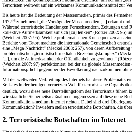
Terroristen weltweit auf ein wirksames Kommunikationsmittel zur Ver
Bis heute hat die Bedeutung der Massenmedien, primär des Fernsehens
[4]
1972
zunehmend „die Vorzüge der Massenmedien [...] erkannt und fü
Während terroristische Handlungen Fernsehsendern, Zeitungen und Radi
kollektive Aufmerksamkeit auf sich [zu] lenken“ (Rötzer 2002: 95) und
(Weichert 2007: 95). Welche problematischen Konsequenzen aus einem 
Berichte vom Tatort machten die internationale Gemeinschaft erstmals
eine „Mega-Nachricht“ (Meckel 2008: 257), von deren Aufbereitung un
problematischen „terroristisch-medialen Beziehungskomplex“ (Meckel 
[...], um die Aufmerksamkeit der Öffentlichkeit zu gewinnen“ (Rötzer
(Weichert 2007: 97) perfektioniert, bei der sie globale Massenmedien 
Informationspflicht gegenüber der Bevölkerung nachzukommen ohne da
Mit der weltweiten Verbreitung des Internets hat diese Problematik ei
So ist es in der heutigen vernetzten Welt für terroristische Organis
deutlich, wozu diese neue Darstellungsform des Terrorismus führen k
wie staatliche Sicherheitsmaßnahmen angemessen auf diese neue Bedr
Kommunikationsmedium Internet richten. Dabei sind drei Überlegungen 
Kommunikation? Inwiefern stellen terroristische Botschaften, die übe
2. Terroristische Botschaften im Internet