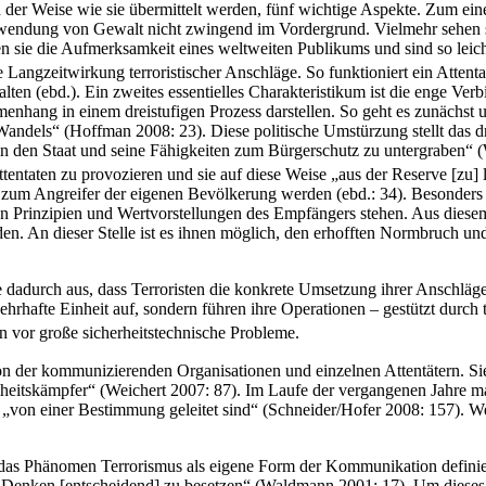
nd der Weise wie sie übermittelt werden, fünf wichtige Aspekte. Zum e
e Anwendung von Gewalt nicht zwingend im Vordergrund. Vielmehr sehe
en sie die Aufmerksamkeit eines weltweiten Publikums und sind so leich
Langzeitwirkung terroristischer Anschläge. So funktioniert ein Attenta
ten (ebd.). Ein zweites essentielles Charakteristikum ist die enge Ver
mmenhang in einem dreistufigen Prozess darstellen. So geht es zunäch
andels“ (Hoffman 2008: 23). Diese politische Umstürzung stellt das dr
in den Staat und seine Fähigkeiten zum Bürgerschutz zu untergraben“ 
entaten zu provozieren und sie auf diese Weise „aus der Reserve [zu] l
 zum Angreifer der eigenen Bevölkerung werden (ebd.: 34). Besonders 
en Prinzipien und Wertvorstellungen des Empfängers stehen. Aus diesem
en. An dieser Stelle ist es ihnen möglich, den erhofften Normbruch un
e dadurch aus, dass Terroristen die konkrete Umsetzung ihrer Anschläg
ls wehrhafte Einheit auf, sondern führen ihre Operationen – gestützt d
en vor große sicherheitstechnische Probleme.
ion der kommunizierenden Organisationen und einzelnen Attentätern. Si
eiheitskämpfer“ (Weichert 2007: 87). Im Laufe der vergangenen Jahre m
die „von einer Bestimmung geleitet sind“ (Schneider/Hofer 2008: 157). 
ch das Phänomen Terrorismus als eigene Form der Kommunikation definier
 Denken [entscheidend] zu besetzen“ (Waldmann 2001: 17). Um dieses 