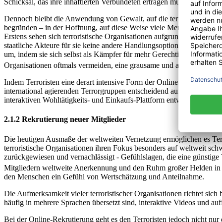
Schicksal, das ihre inhaftierten Verbündeten ertragen müssen (ebd.).
Dennoch bleibt die Anwendung von Gewalt, auf die terroristische Organ
begründen – in der Hoffnung, auf diese Weise viele Menschen von der
Erstens sehen sich terroristische Organisationen aufgrund ihrer sc
staatliche Akteure für sie keine andere Handlungsoption zu, um auf 
um, indem sie sich selbst als Kämpfer für mehr Gerechtigkeit darste
Organisationen oftmals vermeiden, eine grausame und aggressive Rhe
Indem Terroristen eine derart intensive Form der Online-Propaganda b
international agierenden Terrorgruppen entscheidend auf Spenden ihre
interaktiven Wohltätigkeits- und Einkaufs-Plattform entwickelt (Weim
2.1.2 Rekrutierung neuer Mitglieder
Die heutigen Ausmaße der weltweiten Vernetzung ermöglichen es Terr
terroristische Organisationen ihren Fokus besonders auf weltweit sc
zurückgewiesen und vernachlässigt - Gefühlslagen, die eine günstige 
Mitgliedern weltweite Anerkennung und den Ruhm großer Helden in A
den Menschen ein Gefühl von Wertschätzung und Anteilnahme.
Die Aufmerksamkeit vieler terroristischer Organisationen richtet sic
häufig in mehrere Sprachen übersetzt sind, interaktive Videos und a
Bei der Online-Rekrutierung geht es den Terroristen jedoch nicht nur