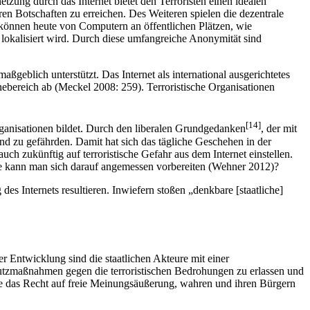
tzung durch das Internet bietet den Terroristen einen idealen
n Botschaften zu erreichen. Des Weiteren spielen die dezentrale
n können heute von Computern an öffentlichen Plätzen, wie
u lokalisiert wird. Durch diese umfangreiche Anonymität sind
maßgeblich unterstützt. Das Internet als international ausgerichtetes
bereich ab (Meckel 2008: 259). Terroristische Organisationen
[14]
 Organisationen bildet. Durch den liberalen Grundgedanken
, der mit
nd zu gefährden. Damit hat sich das tägliche Geschehen in der
ch zukünftig auf terroristische Gefahr aus dem Internet einstellen.
e kann man sich darauf angemessen vorbereiten (Wehner 2012)?
es Internets resultieren. Inwiefern stoßen „denkbare [staatliche]
r Entwicklung sind die staatlichen Akteure mit einer
Schutzmaßnahmen gegen die terroristischen Bedrohungen zu erlassen und
wie das Recht auf freie Meinungsäußerung, wahren und ihren Bürgern