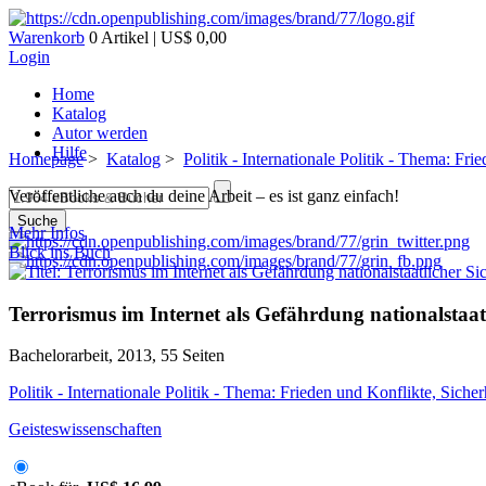
Warenkorb
0 Artikel | US$ 0,00
Login
Home
Katalog
Autor werden
Hilfe
Homepage
>
Katalog
>
Politik - Internationale Politik - Thema: Fri
Veröffentliche auch du deine Arbeit – es ist ganz einfach!
Suche
Mehr Infos
Blick ins Buch
Terrorismus im Internet als Gefährdung nationalstaat
Bachelorarbeit, 2013, 55 Seiten
Politik - Internationale Politik - Thema: Frieden und Konflikte, Sicher
Geisteswissenschaften