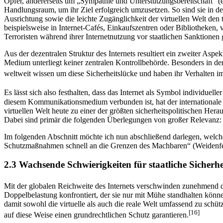
Opfer, andererseits um „Sympathie und Unterstützungsbereitschaft“ (e
Handlungsraum, um ihr Ziel erfolgreich umzusetzen. So sind sie in d
Ausrichtung sowie die leichte Zugänglichkeit der virtuellen Welt den
beispielsweise in Internet-Cafés, Einkaufszentren oder Bibliotheken,
Terroristen während ihrer Internetnutzung vor staatlichen Sanktione
Aus der dezentralen Struktur des Internets resultiert ein zweiter Aspekt
Medium unterliegt keiner zentralen Kontrollbehörde. Besonders in d
weltweit wissen um diese Sicherheitslücke und haben ihr Verhalten im
Es lässt sich also festhalten, dass das Internet als Symbol individuel
diesem Kommunikationsmedium verbunden ist, hat der internationale Te
virtuellen Welt heute zu einer der größten sicherheitspolitischen Her
Dabei sind primär die folgenden Überlegungen von großer Relevanz:
Im folgenden Abschnitt möchte ich nun abschließend darlegen, welche S
Schutzmaßnahmen schnell an die Grenzen des Machbaren“ (Weidenfe
2.3 Wachsende Schwierigkeiten für staatliche Siche
Mit der globalen Reichweite des Internets verschwinden zunehmend d
Doppelbelastung konfrontiert, der sie nur mit Mühe standhalten könne
damit sowohl die virtuelle als auch die reale Welt umfassend zu sch
[16]
auf diese Weise einen grundrechtlichen Schutz garantieren.