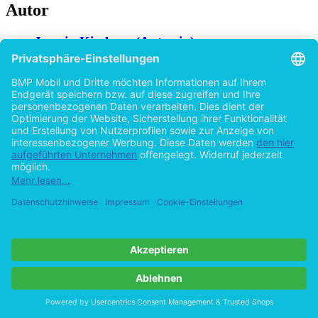
Autor
Jasmin Kirchner (Autor:in)
Jasmin Kirchner, geboren 1985, hat Medienkulturwissenschaft und
Medienrecht an der Universität zu Köln studiert. Ihr Schwerpunkt
lag dabei auf den Themen Genre-Theorie und speziell dem Genre
Horror.
Hilfe/FAQ
Impressum
Datenschutz
AGB
Vertrag widerrufen
Zur Desktop-Version
Copyright ©Imprint in der Bedey & Thoms Media GmbH
powered
by
Open Publishing
Zurück