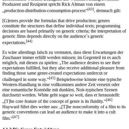
Produzent und Rezipient spricht Rick Altman von einem
[43]
„production-distribution-consumption-process“
, demnach gilt:
[G]enres provide the formulas that drive production; genres
constitute the structures that define individual texts; programming
decisions are based primarily on generic criteria; the interpretation of
generic films depends directly on the audience`s generic
[44]
expectations.
Es wäre allerdings falsch zu vermuten, dass diese Erwartungen der
Zuschauer immer erfüllt werden müssen; im Gegenteil ist es auch
möglich, mit diesen zu spielen: „The audience desires to see their
expectations fulfilled, but they also receive additional pleasure from
finding those same genre-created expectations undercut or
[45]
challenged in some way.“
Beispielsweise könnte eine typische
Western-Handlung in eine vollkommen andere Zeit versetzt oder
eine romantische Komödie mit dunklen, Noir-typischen Szenen
durchsetzt werden. White geht sogar so weit, dass er herausstellt:
[46]
„[T]he core feature of the concept of genre is its fluidity.“
Hayward führt dies weiter aus: „[T]he nonconformity of a film to its
generic conventions can lead an audience to make it into a cult
[47]
film.“