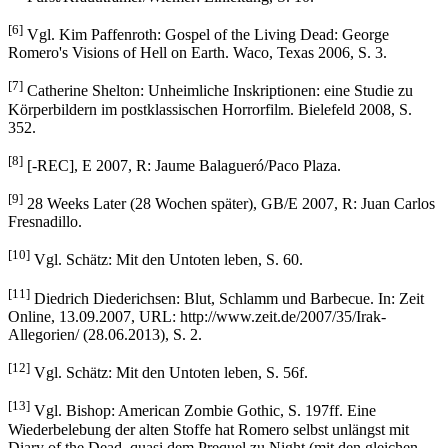
[6]
Vgl. Kim Paffenroth: Gospel of the Living Dead: George
Romero's Visions of Hell on Earth. Waco, Texas 2006, S. 3.
[7]
Catherine Shelton: Unheimliche Inskriptionen: eine Studie zu
Körperbildern im postklassischen Horrorfilm. Bielefeld 2008, S.
352.
[8]
[-REC], E 2007, R: Jaume Balagueró/Paco Plaza.
[9]
28 Weeks Later (28 Wochen später), GB/E 2007, R: Juan Carlos
Fresnadillo.
[10]
Vgl. Schätz: Mit den Untoten leben, S. 60.
[11]
Diedrich Diederichsen: Blut, Schlamm und Barbecue. In: Zeit
Online, 13.09.2007, URL: http://www.zeit.de/2007/35/Irak-
Allegorien/ (28.06.2013), S. 2.
[12]
Vgl. Schätz: Mit den Untoten leben, S. 56f.
[13]
Vgl. Bishop: American Zombie Gothic, S. 197ff. Eine
Wiederbelebung der alten Stoffe hat Romero selbst unlängst mit
Diary of the Dead, quasi dem Prequel zu Night (mit den gleichen