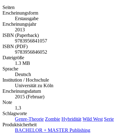
Seiten
Erscheinungsform
Erstausgabe
Erscheinungsjahr
2013
ISBN (Paperback)
9783956841057
ISBN (PDF)
9783956846052
Dateigröße
1.3 MB
Sprache
Deutsch
Institution / Hochschule
Universität zu Köln
Erscheinungsdatum
2015 (Februar)
Note
1,3
Schlagworte
Genre-Theorie
Zombie
Hybridität
Wild West
Serie
Produktsicherheit
BACHELOR + MASTER Publishing