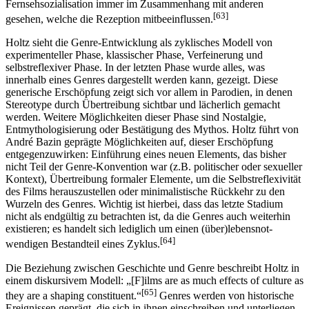
Fernsehsozialisation immer im Zusammenhang mit anderen
[63]
gesehen, welche die Rezeption mitbeeinflussen.
Holtz sieht die Genre-Entwicklung als zyklisches Modell von
experimenteller Phase, klassischer Phase, Verfeinerung und
selbstreflexiver Phase. In der letzten Phase wurde alles, was
innerhalb eines Genres dargestellt werden kann, gezeigt. Diese
generische Erschöpfung zeigt sich vor allem in Parodien, in denen
Stereotype durch Übertreibung sichtbar und lächerlich gemacht
werden. Weitere Möglichkeiten dieser Phase sind Nostalgie,
Entmythologisierung oder Bestätigung des Mythos. Holtz führt von
André Bazin geprägte Möglichkeiten auf, dieser Erschöpfung
entgegenzuwirken: Einführung eines neuen Elements, das bisher
nicht Teil der Genre-Konvention war (z.B. politischer oder sexueller
Kontext), Übertreibung formaler Elemente, um die Selbstreflexivität
des Films herauszustellen oder minimalistische Rückkehr zu den
Wurzeln des Genres. Wichtig ist hierbei, dass das letzte Stadium
nicht als endgültig zu betrachten ist, da die Genres auch weiterhin
existieren; es handelt sich lediglich um einen (über)lebens­not­
[64]
wendigen Bestandteil eines Zyklus.
Die Beziehung zwischen Geschichte und Genre beschreibt Holtz in
einem diskursivem Modell: „[F]ilms are as much effects of culture as
[65]
they are a shaping constituent.“
Genres werden von historische
Ereignissen geprägt, die sich in ihnen einschreiben und unterliegen