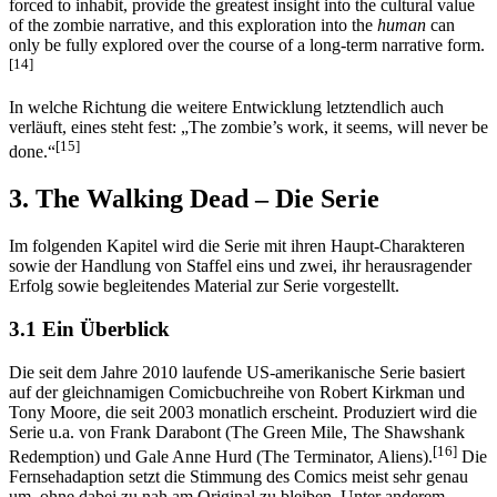
forced to inhabit, provide the greatest insight into the cultural value
of the zombie narrative, and this exploration into the
human
can
only be fully explored over the course of a long-term narrative form.
[14]
In welche Richtung die weitere Entwicklung letztendlich auch
verläuft, eines steht fest: „The zombie’s work, it seems, will never be
[15]
done.“
3. The Walking Dead – Die Serie
Im folgenden Kapitel wird die Serie mit ihren Haupt-Charakteren
sowie der Handlung von Staffel eins und zwei, ihr herausragender
Erfolg sowie begleitendes Material zur Serie vorgestellt.
3.1 Ein Überblick
Die seit dem Jahre 2010 laufende US-amerikanische Serie basiert
auf der gleichnamigen Comicbuchreihe von Robert Kirkman und
Tony Moore, die seit 2003 monatlich erscheint. Produziert wird die
Serie u.a. von Frank Darabont (The Green Mile, The Shawshank
[16]
Redemption) und Gale Anne Hurd (The Terminator, Aliens).
Die
Fernsehadaption setzt die Stimmung des Comics meist sehr genau
um, ohne dabei zu nah am Original zu bleiben. Unter anderem