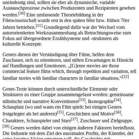
uneindeutig sind, sollten sie eher als dynamische, variable
Austauschprozesse zwischen Produzenten und Rezipienten gesehen
[30]
werden.
Eine umfassende Theoriebildung in der
Filmwissenschaft wurde erst in den späten 60er bzw. frühen 70er
[31]
Jahren betrieben.
Grundlegend dafür war der Wechsel vom
autororientierten Werkzusammenhang als Betrachtungsweise zum
Fokus auf übergeordnete Erzählsysteme und -strukturen als
kulturelle Konzepte.
Genres dienen der Verständigung über Filme, helfen dem
Zuschauer, sich zu orientieren, und stiften Erwartungen in Hinsicht
auf Handlungen und Emotionen. „[G]enre movies are those
commercial feature films which, through repetition and variation, tell
[32]
familiar stories with familiar characters in familiar situations.“
Genre-Texte können durch unterschiedliche Elemente oder
Strukturen zu einer Gruppe zusammengefasst werden: gemeinsame
[33]
[34]
stilistische und narrative Konventionen
, Ikonographie
,
Schauplatz (wo und wann ein Film spielt; bei einigen Genres
[35]
[36]
festgelegter als bei anderen)
, Geschichten und Motive
,
[37]
Charaktere, Schauspieler und Stars
, Zuschauer und Zielgruppe.
[38]
Genres werden dabei von einigen äußeren Faktoren beeinflusst.
Die Industrie mit dem Ziel des maximalen Profits, der Künstler, der
seine kreative Vision umsetzen will, die Geschichte mit