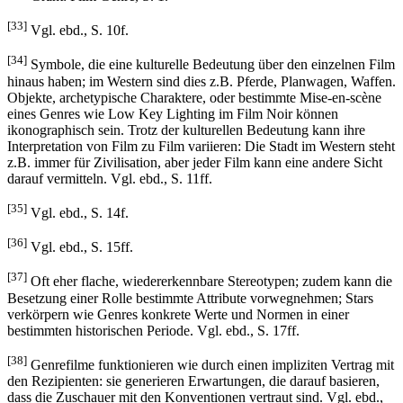
[33]
Vgl. ebd., S. 10f.
[34]
Symbole, die eine kulturelle Bedeutung über den einzelnen Film
hinaus haben; im Western sind dies z.B. Pferde, Planwagen, Waffen.
Objekte, archetypische Charaktere, oder bestimmte Mise-en-scène
eines Genres wie Low Key Lighting im Film Noir können
ikonographisch sein. Trotz der kulturellen Bedeutung kann ihre
Interpretation von Film zu Film variieren: Die Stadt im Western steht
z.B. immer für Zivilisation, aber jeder Film kann eine andere Sicht
darauf vermitteln. Vgl. ebd., S. 11ff.
[35]
Vgl. ebd., S. 14f.
[36]
Vgl. ebd., S. 15ff.
[37]
Oft eher flache, wiedererkennbare Stereotypen; zudem kann die
Besetzung einer Rolle bestimmte Attribute vorwegnehmen; Stars
verkörpern wie Genres konkrete Werte und Normen in einer
bestimmten historischen Periode. Vgl. ebd., S. 17ff.
[38]
Genrefilme funktionieren wie durch einen impliziten Vertrag mit
den Rezipienten: sie generieren Erwartungen, die darauf basieren,
dass die Zuschauer mit den Konventionen vertraut sind. Vgl. ebd.,