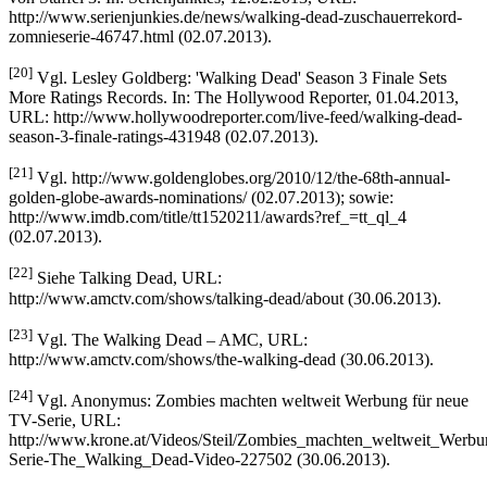
http://www.serienjunkies.de/news/walking-dead-zuschauerrekord-
zomnieserie-46747.html (02.07.2013).
[20]
Vgl. Lesley Goldberg: 'Walking Dead' Season 3 Finale Sets
More Ratings Records. In: The Hollywood Reporter, 01.04.2013,
URL: http://www.hollywoodreporter.com/live-feed/walking-dead-
season-3-finale-ratings-431948 (02.07.2013).
[21]
Vgl. http://www.goldenglobes.org/2010/12/the-68th-annual-
golden-globe-awards-nominations/ (02.07.2013); sowie:
http://www.imdb.com/title/tt1520211/awards?ref_=tt_ql_4
(02.07.2013).
[22]
Siehe Talking Dead, URL:
http://www.amctv.com/shows/talking-dead/about (30.06.2013).
[23]
Vgl. The Walking Dead – AMC, URL:
http://www.amctv.com/shows/the-walking-dead (30.06.2013).
[24]
Vgl. Anonymus: Zombies machten weltweit Werbung für neue
TV-Serie, URL:
http://www.krone.at/Videos/Steil/Zombies_machten_weltweit_Werb
Serie-The_Walking_Dead-Video-227502 (30.06.2013).