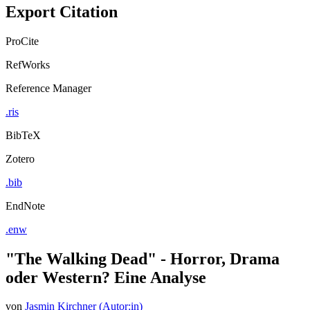
Export Citation
ProCite
RefWorks
Reference Manager
.ris
BibTeX
Zotero
.bib
EndNote
.enw
"The Walking Dead" - Horror, Drama
oder Western? Eine Analyse
von
Jasmin Kirchner (Autor:in)