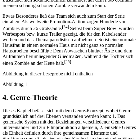
in einen schaurig-schönen Zombie verwandeln kann.
Etwas Besonderes ließ das Team sich auch zum Start der Serie
einfallen: Als weltweite Promotion-Aktion zogen Hunderte von
[24]
Zombies durch 26 Großstädte.
Selbst beim Super Bowl wurden
Werbespots bzw. kurze Trailer gezeigt, die für den Kabelsender
werben und das Thema parodistisch aufnehmen. So ist eine normale
Hausfrau in einem normalen Haus mit nicht ganz so normalen
Hausarbeiten beschäftigt: Dem Abwaschen blutiger Äxte und dem
Aufräumen herumliegender Gliedmaßen, während die Tochter sich
[25]
einen Zombie an der Kette hält.
Abbildung in dieser Leseprobe nicht enthalten
Abbildung 1
4. Genre-Theorie
Dieses Kapitel befasst sich mit dem Genre-Konzept, wobei Genre
grundsätzlich auf drei Ebenen verstanden werden kann: 1. Das
generische System mit den Beziehungen verschiedener Genres
untereinander und zur Filmproduktion allgemein, 2. einzelne Genres
als Einheit definiert durch ihre gemeinsamen Elemente und
Strukturen sowie 3. als generischer Kontext, in dem einzelne Filme