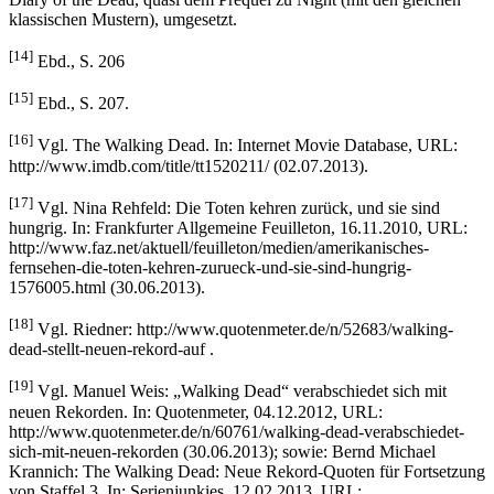
klassischen Mustern), umgesetzt.
[14]
Ebd., S. 206
[15]
Ebd., S. 207.
[16]
Vgl. The Walking Dead. In: Internet Movie Database, URL:
http://www.imdb.com/title/tt1520211/ (02.07.2013).
[17]
Vgl. Nina Rehfeld: Die Toten kehren zurück, und sie sind
hungrig. In: Frankfurter Allgemeine Feuilleton, 16.11.2010, URL:
http://www.faz.net/aktuell/feuilleton/medien/amerikanisches-
fernsehen-die-toten-kehren-zurueck-und-sie-sind-hungrig-
1576005.html (30.06.2013).
[18]
Vgl. Riedner: http://www.quotenmeter.de/n/52683/walking-
dead-stellt-neuen-rekord-auf .
[19]
Vgl. Manuel Weis: „Walking Dead“ verabschiedet sich mit
neuen Rekorden. In: Quotenmeter, 04.12.2012, URL:
http://www.quotenmeter.de/n/60761/walking-dead-verabschiedet-
sich-mit-neuen-rekorden (30.06.2013); sowie: Bernd Michael
Krannich: The Walking Dead: Neue Rekord-Quoten für Fortsetzung
von Staffel 3. In: Serienjunkies, 12.02.2013, URL: