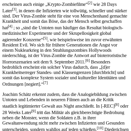
[2]
erscheinen auch einige „Krypto-Zombiefilme“
wie 28 Days
[3]
Later
, in denen die Infizierten wie tollwütig, schneller und stärker
sind. Der Virus-Zombie steht für eine von Menschenhand gemachte
Krankheit und somit das Böse, das der Mensch selbst geschaffen
[4]
hat
; so „sind die Untoten nun häufiger das Resultat biologisch-
medizinischer Experimente und der Skrupellosigkeit global
[5]
agierender Konzerne“
, wie beispielsweise im zuvor erwähnten
Resident Evil. Wo sich für frühere Generationen die Angst vor
einem Nuklearkrieg in den Strahlungszombies Hollywoods
niederschlug, ist der Virus-Zombie die Antwort auf bioterroristische
[6]
Horrorszenarien seit dem 9. September 2011.
Besonders
bedrohlich erscheint ein solcher Virus dadurch, dass „[d]er
Krankheitserreger Standes- und Klassengrenzen [durchbricht] und
somit das komplexe System sozialer und kultureller Identitäten und
[7]
Ordnungen [negiert].“
Joachim Schätz erkennt zudem, dass die Analogiebildung zwischen
Untoten und Lebenden in neueren Filmen auch an die Kritik
[8]
staatlich legitimierter Gewalt aus Night anschließt. In [-REC]
oder
[9]
28 Weeks Later
tritt das Militär als gleichberechtigte Bedrohung
neben die Monster, wenn die Soldaten z.B. in ihrer
Gewaltanwendung nicht mehr zwischen Infizierten und Gesunden
[10]
unterscheiden, sondern wahllos auf jeden schießen.
Diederichsen