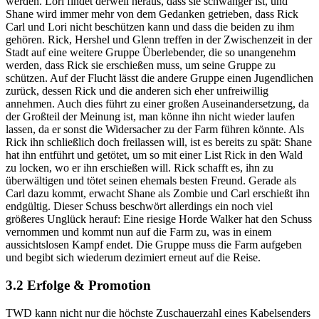
werden. Lori findet derweil heraus, dass sie schwanger ist, und
Shane wird immer mehr von dem Gedanken getrieben, dass Rick
Carl und Lori nicht beschützen kann und dass die beiden zu ihm
gehören. Rick, Hershel und Glenn treffen in der Zwischenzeit in der
Stadt auf eine weitere Gruppe Überlebender, die so unangenehm
werden, dass Rick sie erschießen muss, um seine Gruppe zu
schützen. Auf der Flucht lässt die andere Gruppe einen Jugendlichen
zurück, dessen Rick und die anderen sich eher unfreiwillig
annehmen. Auch dies führt zu einer großen Auseinandersetzung, da
der Großteil der Meinung ist, man könne ihn nicht wieder laufen
lassen, da er sonst die Widersacher zu der Farm führen könnte. Als
Rick ihn schließlich doch freilassen will, ist es bereits zu spät: Shane
hat ihn entführt und getötet, um so mit einer List Rick in den Wald
zu locken, wo er ihn erschießen will. Rick schafft es, ihn zu
überwältigen und tötet seinen ehemals besten Freund. Gerade als
Carl dazu kommt, erwacht Shane als Zombie und Carl erschießt ihn
endgültig. Dieser Schuss beschwört allerdings ein noch viel
größeres Unglück herauf: Eine riesige Horde Walker hat den Schuss
vernommen und kommt nun auf die Farm zu, was in einem
aussichtslosen Kampf endet. Die Gruppe muss die Farm aufgeben
und begibt sich wiederum dezimiert erneut auf die Reise.
3.2 Erfolge & Promotion
TWD kann nicht nur die höchste Zuschauerzahl eines Kabelsenders