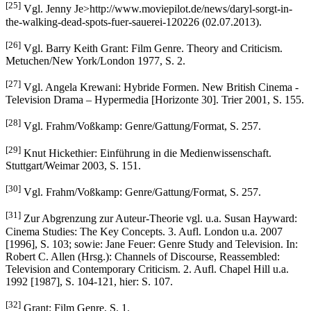
[25]
Vgl. Jenny Je>http://www.moviepilot.de/news/daryl-sorgt-in-
the-walking-dead-spots-fuer-sauerei-120226 (02.07.2013).
[26]
Vgl. Barry Keith Grant: Film Genre. Theory and Criticism.
Metuchen/New York/London 1977, S. 2.
[27]
Vgl. Angela Krewani: Hybride Formen. New British Cinema -
Television Drama – Hypermedia [Horizonte 30]. Trier 2001, S. 155.
[28]
Vgl. Frahm/Voßkamp: Genre/Gattung/Format, S. 257.
[29]
Knut Hickethier: Einführung in die Medienwissenschaft.
Stuttgart/Weimar 2003, S. 151.
[30]
Vgl. Frahm/Voßkamp: Genre/Gattung/Format, S. 257.
[31]
Zur Abgrenzung zur Auteur-Theorie vgl. u.a. Susan Hayward:
Cinema Studies: The Key Concepts. 3. Aufl. London u.a. 2007
[1996], S. 103; sowie: Jane Feuer: Genre Study and Television. In:
Robert C. Allen (Hrsg.): Channels of Discourse, Reassembled:
Television and Contemporary Criticism. 2. Aufl. Chapel Hill u.a.
1992 [1987], S. 104-121, hier: S. 107.
[32]
Grant: Film Genre, S. 1.