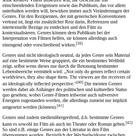
einschneidenden Ereignissen sowie das Publikum, das vor allem
unterhalten werden will, bewirken immer auch Veränderungen der
Genres. Für den Rezipienten, der mit generischen Konventionen
vertraut ist, liegt ein zusätzlicher Reiz darin, Referenzen und
intertextuelle Bezüge zu entdecken und den Film zu
kontextualisieren. Genres können dem Publikum bei der
Interpretation von Filmen helfen, sie können allerdings auch
[39]
einengend oder vorschreibend wirken.
Genres sind nicht ideologisch neutral, da jedes Genre sein Material
auf eine bestimmte Weise gruppiert, die ein bestimmtes Weltbild
zeigt, selbst wenn dieses nur durch die Betonung bestimmter
Lebensbereiche vermittelt wird: „Not only do genres reflect certain
worldviews, they also shape them. The viewers are the receivers of
[40]
an ideologically inflected perspective.“
Die meisten Genres
werden dabei als Anhänger des politischen und kulturellen Status
quo gesehen, wobei Genre-Filmen teilweise auch subversive
Energien zugestanden werden, die allerdings zumeist nur implizit
[41]
umgesetzt werden (können).
Genres sind zudem medienübergreifend, d.h. bestimmte Genres
[42]
kann es sowohl im Film als auch im Theater oder Roman geben.
So sind z.B. einige Genres aus der Literatur in den Film
übernommen worden. Bezüglich der Wechselwirkung zwischen