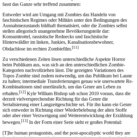
fasst das Ganze sehr treffend zusammen:
Entweder wird am Umgang mit Zombies das Handeln von
faschistischen Regimes oder Militärs unter den Bedingungen des
Ausnahmezustands bildhaft thematisiert, oder die Zombies selbst
stellen allegorisch unangenehme Bevölkerungsteile dar:
Konsumtrottel, rassistische Rednecks und faschistische
Hinterwäldler im linken, Junkies, Kanalisationsbewohner,
[11]
Obdachlose im rechten Zombiefilm.
Zu verschiedenen Zeiten lösen unterschiedliche Aspekte Horror
beim Publikum aus, was sich an den unterschiedlichen Zombie-
Kategorien nachvollziehen lässt. Die gezeigten Variationen des
Topos Zombie sind zudem notwendig, um das Publikum bei Laune
zu halten; intermediale Transferierungen genau wie unerwartete Re-
Kombinationen sind unerlässlich, um das Genre am Leben zu
[12]
erhalten.
Kyle William Bishop sah schon 2010 voraus, dass die
derzeit vielversprechendste Richtung für das Genre die
Serialisierung einer Langzeitgeschichte sei. Für ihn kann ein Genre
sich entweder in Richtung einer Wiederbelebung der alten Stoffe
oder aber einer Verzweigung und Weiterentwicklung der Erzählung
[13]
bewegen.
In der Form einer Serie sieht er großes Potential:
[T]he human protagonists, and the post-apocalyptic world they are