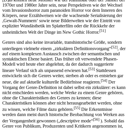
1970er und 1980er Jahre sein, neue Perspektiven wie der Wechsel
vom Invasionshorror zum paranoiden Horror vor dem Inneren des
Körpers, neue Erzählweisen wie die wachsende Serialisierung der
,Gewalt-Nummern‘ sowie neue Bilderwelten wie der Eintritt von
expliziter Wundästhetik im Splatterfilm oder die Rückkehr der
[51]
unheimlichen Welt der Dinge im New Gothic Horror.
Genres sind also keine invariable, transhistorische Größe, sondern
[52]
unterliegen vielmehr einem „zirkulären Definitionsvorgang“
, der
auf einem komplexen Austausch zwischen der semantischen und
syntaktischen Ebene basiert. Das früher oft verwendete Phasen-
Modell wird heute eher abgelehnt, da der dadurch suggerierte
[53]
lineare Verlauf sich als unpassend erwiesen hat.
Stattdessen
entwickeln sich die Genres weiter, sterben ab oder es entstehen gar
[54]
neue, die auf aktuelle kulturelle Bedürfnisse reagieren.
Der
Vorgang der Genre-Definition ist dabei selbst ein zirkulärer: es kann
nicht entschieden werden, welche Werke zu einem Genre gehören,
ohne die Charakteristiken des Genres zu kennen; diese
Charakteristiken können aber nicht herausgearbeitet werden, ohne
[55]
zu wissen, welche Filme dazu gehören.
Die Erkenntnisse
werden dann meist durch historische Beobachtung von Werken aus
[56]
der Vergangenheit gewonnen („descriptive mode“
). Sobald das
Genre von Publikum, Produzenten und Kritikern angenommen ist,