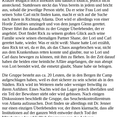
Kratzer lediglich hoch infektiös und dadurch tödlich, jedoch nicht
ansteckend. Stattdessen steckt das Virus bereits in jedem und bricht
aus, sobald die jeweilige Person stirbt. Da er seine Frau Lori und
seinen Sohn Carl nicht finden kann, macht er sich auf die Suche
nach ihnen in Richtung Atlanta. Dort wird er allerdings von einer
Horde Zombies umzingelt und von dem jungen Glenn gerettet.
Dieser führt ihn daraufhin zu der Gruppe Überlebender, der er
angehört. Dort findet Rick zu seinem großen Glück auch seine
Familie sowie seinen ehemaligen Partner Shane, der Lori und Carl
gerettet hatte, wieder. Was er nicht weiß: Shane hatte Lori erzählt,
dass Rick tot sei, da er ihn, als das Chaos ausgebrochen war, nicht
aus dem Krankenhaus retten konnte und glaubte, nur so Lori und
Carl dazu bewegen zu können, mit ihm zu fliehen. In der Zeit darauf
haben die beiden eine heimliche Affäre angefangen, die nun abrupt
von Lori beendet wird, die entsetzt glaubt, Shane habe sie belogen.
Die Gruppe besteht aus ca. 20 Leuten, die in den Bergen ihr Camp
aufgeschlagen haben, weil es dort sicherer zu sein scheint als in den
Städten. Rick wird im Weiteren mehr oder weniger freiwillig zu
ihrem Anführer. Eines Nachts wird das Lager jedoch überfallen und
ein Teil der Bewohner stirbt oder wird gebissen. Nach einigen
Diskussionen beschließt die Gruppe, das Seuchenkontrollzentrum
von Atlanta aufzusuchen. Dort finden sie allerdings mit Dr. Jenner
nur einen einzigen Überlebenden vor, der ihnen klarmacht, dass alle
Institutionen auf der ganzen Welt entweder durch Tod der