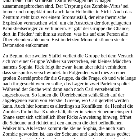
Mitarbeiter oder schließlich Stromversagen der Anlagen
zusammengebrochen sind. Der Ursprung des Zombie-,Virus‘ sei
immer noch ungeklärt und auch kein Heilmittel in Sicht. Auch das
Zentrum steht kurz vor einem Stromausfall, der eine thermische
Explosion verursachen wird, um ein Austreten der dort gelagerten
Krankheitserreger zu verhindern. Er gibt der Gruppe die Chance,
dort ,in Frieden‘ mit ihm zu sterben, was bis auf eine Person alle
Überlebenden ablehnen. Erst im letzten Moment können sie der
Detonation entkommen.
Zu Beginn der zweiten Staffel verliert die Gruppe bei dem Versuch,
sich vor einer Gruppe Walker zu verstecken, ein kleines Mädchen
namens Sophia. Rick folgt ihr zwar, kann aber nicht verhindern,
dass sie spurlos verschwindet. Im Folgenden wird dies zu einer
großen Zerreißprobe für die Gruppe, da die Frage, ob und wie lange
nach ihr gesucht werden sollte, das Lager in zwei Parteien spaltet.
Während der Suche wird dann auch noch Carl versehentlich
angeschossen. So landen die Überlebenden schließlich auf der
abgelegenen Farm von Hershel Greene, wo Carl gerettet werden
kann. Auch hier kommt es allerdings zu Konflikten, da Hershel die
Zombies für heilbar Kranke hält, die er in seiner Scheune einsperrt.
Shane setzt sich schließlich über Ricks Anweisung hinweg, öffnet
die Scheune und richtet mit den anderen die dort befindlichen
Walker hin. Als letztes kommt die kleine Sophia, die auch zum
Zombie geworden ist, aus der Scheune und auch sie muss getötet