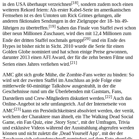
[18]
in den USA überhaupt verzeichnen
, sondern zudem noch einen
weiteren Rekord feiern: Als erster Kabel-Serie im amerikanischen
Fernsehen ist es den Untoten um Rick Grimes gelungen, alle
anderen fiktionalen Sendungen in der Zielgruppe der 18- bis 49-
[19]
Jährigen zu übertreffen.
Sahen das Finale von Staffel zwei schon
über neun Millionen Zuschauer, wird dies mit 12,4 Millionen zum
[20]
Ende der dritten Staffel nochmals getoppt
und ein Ende des
Hypes ist bisher nicht in Sicht. 2010 wurde die Serie für einen
Golden Globe nominiert und hat schon einige Preise gewonnen,
darunter 2013 einen AFI Award, der für die zehn besten Filme und
[21]
Serien eines Jahres verliehen wird.
AMC gibt sich große Mühe, die Zombie-Fans weiter zu binden: So
wird seit der zweiten Staffel im Anschluss an jede Folge eine
mittlerweile 60-minütige Talkshow ausgestrahlt, in der die
Geschehnisse rund um die Überlebenden mit Gaststars, Fans,
[22]
Darstellern und Crew-Mitgliedern diskutiert werden.
Auch das
Online-Angebot ist sehr umfangreich. Auf der Internetseite von
[23]
AMC
kann ein Persönlichkeitstest absolviert werden, der verrät,
welchem der Charaktere man ähnelt, ein The Walking Dead Social
Game, ein Fan Quiz, eine ,Story Sync‘, mit der Umfragen, Trivia
und exklusive Videos während der Ausstrahlung abgerufen werden
können und nicht zuletzt die ,Dead Yourself App‘, mit der der
Zuschauer sich sekundenschnell zumindest auf dem Foto ebenfalls