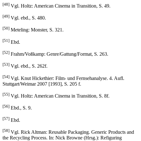
[48]
Vgl. Holtz: American Cinema in Transition, S. 49.
[49]
Vgl. ebd., S. 480.
[50]
Meteling: Monster, S. 321.
[51]
Ebd.
[52]
Frahm/Voßkamp: Genre/Gattung/Format, S. 263.
[53]
Vgl. ebd., S. 262f.
[54]
Vgl. Knut Hickethier: Film- und Fernsehanalyse. 4. Aufl.
Stuttgart/Weimar 2007 [1993], S. 205 f.
[55]
Vgl. Holtz: American Cinema in Transition, S. 8f.
[56]
Ebd., S. 9.
[57]
Ebd.
[58]
Vgl. Rick Altman: Reusable Packaging. Generic Products and
the Recycling Process. In: Nick Browne (Hrsg.): Refiguring