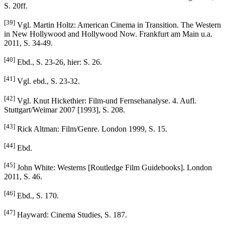
S. 20ff.
[39]
Vgl. Martin Holtz: American Cinema in Transition. The Western
in New Hollywood and Hollywood Now. Frankfurt am Main u.a.
2011, S. 34-49.
[40]
Ebd., S. 23-26, hier: S. 26.
[41]
Vgl. ebd., S. 23-32.
[42]
Vgl. Knut Hickethier: Film-und Fernsehanalyse. 4. Aufl.
Stuttgart/Weimar 2007 [1993], S. 208.
[43]
Rick Altman: Film/Genre. London 1999, S. 15.
[44]
Ebd.
[45]
John White: Westerns [Routledge Film Guidebooks]. London
2011, S. 46.
[46]
Ebd., S. 170.
[47]
Hayward: Cinema Studies, S. 187.