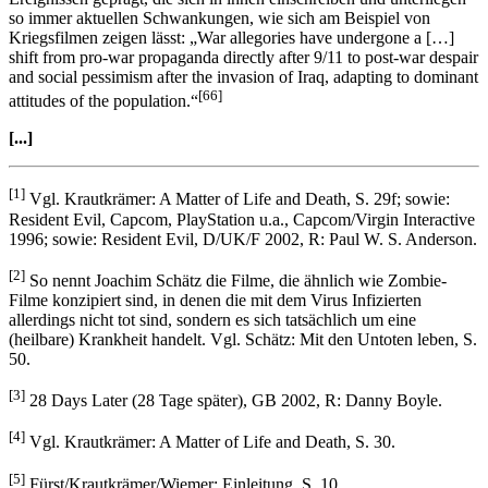
so immer aktuellen Schwankungen, wie sich am Beispiel von
Kriegsfilmen zeigen lässt: „War allegories have undergone a […]
shift from pro-war propaganda directly after 9/11 to post-war despair
and social pessimism after the invasion of Iraq, adapting to dominant
[66]
attitudes of the population.“
[...]
[1]
Vgl. Krautkrämer: A Matter of Life and Death, S. 29f; sowie:
Resident Evil, Capcom, PlayStation u.a., Capcom/Virgin Interactive
1996; sowie: Resident Evil, D/UK/F 2002, R: Paul W. S. Anderson.
[2]
So nennt Joachim Schätz die Filme, die ähnlich wie Zombie-
Filme konzipiert sind, in denen die mit dem Virus Infizierten
allerdings nicht tot sind, sondern es sich tatsächlich um eine
(heilbare) Krankheit handelt. Vgl. Schätz: Mit den Untoten leben, S.
50.
[3]
28 Days Later (28 Tage später), GB 2002, R: Danny Boyle.
[4]
Vgl. Krautkrämer: A Matter of Life and Death, S. 30.
[5]
Fürst/Krautkrämer/Wiemer: Einleitung, S. 10.