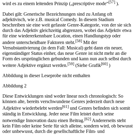
[57]
wird es zu einem leitenden Prinzip („prescriptive mode“
).
Dabei gilt: Generische Bezeichnungen sind zu Anfang oft
adjektivisch, wie z.B. musical Comedy. In diesem Stadium
beschreiben sie eine weit gefasste Genre-Kategorie, von der sie sich
durch das Adjektiv gleichzeitig abgrenzen, wobei das Adjektiv etwa
für eine wiedererkennbare Location, einen Handlungstyp oder
[58]
andere unterscheidbare Faktoren steht.
Mit der
Versubstantivierung (in dem Fall: Musical) geht dann ein neuer,
eigenständiger Status einher, das neue Genre ist nicht mehr an die
Form des ursprünglichen gebunden und kann nun auch selbst durch
[59]
[60]
weitere Adjektive ergänzt werden.
(Siehe Grafik
)
Abbildung in dieser Leseprobe nicht enthalten
Abbildung 2
Diese Entwicklungen sind weder linear noch chronologisch: So
können alte, bereits verschwundene Genres jederzeit durch neue
[61]
Adjektive wiederbelebt werden
und Genres befinden sich somit
ständig in Entwicklung. Jeder neue Film leistet durch seine
[62]
notwendige Innovation dazu einen Beitrag.
Andererseits steht
kein Film oder keine Serie für sich alleine, sondern wird, ob bewusst
oder unbewusst, durch die gesellschaftliche Film- und