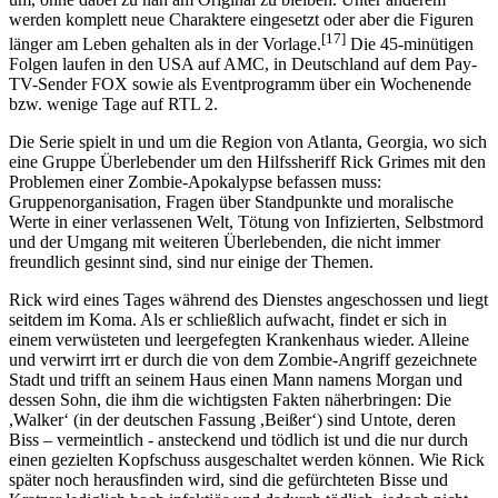
werden komplett neue Charaktere eingesetzt oder aber die Figuren
[17]
länger am Leben gehalten als in der Vorlage.
Die 45-minütigen
Folgen laufen in den USA auf AMC, in Deutschland auf dem Pay-
TV-Sender FOX sowie als Eventprogramm über ein Wochenende
bzw. wenige Tage auf RTL 2.
Die Serie spielt in und um die Region von Atlanta, Georgia, wo sich
eine Gruppe Überlebender um den Hilfssheriff Rick Grimes mit den
Problemen einer Zombie-Apokalypse befassen muss:
Gruppenorganisation, Fragen über Standpunkte und moralische
Werte in einer verlassenen Welt, Tötung von Infizierten, Selbstmord
und der Umgang mit weiteren Überlebenden, die nicht immer
freundlich gesinnt sind, sind nur einige der Themen.
Rick wird eines Tages während des Dienstes angeschossen und liegt
seitdem im Koma. Als er schließlich aufwacht, findet er sich in
einem verwüsteten und leergefegten Krankenhaus wieder. Alleine
und verwirrt irrt er durch die von dem Zombie-Angriff gezeichnete
Stadt und trifft an seinem Haus einen Mann namens Morgan und
dessen Sohn, die ihm die wichtigsten Fakten näherbringen: Die
,Walker‘ (in der deutschen Fassung ,Beißer‘) sind Untote, deren
Biss – vermeintlich - ansteckend und tödlich ist und die nur durch
einen gezielten Kopfschuss ausgeschaltet werden können. Wie Rick
später noch herausfinden wird, sind die gefürchteten Bisse und