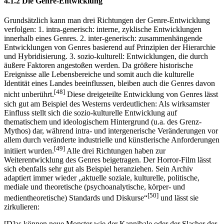
4.1.2 Die Genre-Entwicklung
Grundsätzlich kann man drei Richtungen der Genre-Entwicklung
verfolgen: 1. intra-generisch: interne, zyklische Entwicklungen
innerhalb eines Genres. 2. inter-generisch: zusammenhängende
Entwicklungen von Genres basierend auf Prinzipien der Hierarchie
und Hybridisierung. 3. sozio-kulturell: Entwicklungen, die durch
äußere Faktoren angestoßen werden. Da größere historische
Ereignisse alle Lebensbereiche und somit auch die kulturelle
Identität eines Landes beeinflussen, bleiben auch die Genres davon
[48]
nicht unberührt.
Diese dreigeteilte Entwicklung von Genres lässt
sich gut am Beispiel des Westerns verdeutlichen: Als wirksamster
Einfluss stellt sich die sozio-kulturelle Entwicklung auf
thematischem und ideologischem Hintergrund (u.a. des Grenz-
Mythos) dar, während intra- und intergenerische Veränderungen vor
allem durch veränderte industrielle und künstlerische Anforderungen
[49]
initiiert wurden.
Alle drei Richtungen haben zur
Weiterentwicklung des Genres beigetragen. Der Horror-Film lässt
sich ebenfalls sehr gut als Beispiel heranziehen. Sein Archiv
adaptiert immer wieder „aktuelle soziale, kulturelle, politische,
mediale und theoretische (psychoanalytische, körper- und
[50]
medientheoretische) Standards und Diskurse“
und lässt sie
zirkulieren:
[D]as können neue Monster wie der Kannibale oder der Slasher der