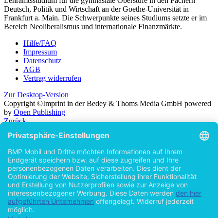
Lehramtsstudium für die gymnasiale Oberstufe in den Fächern
Deutsch, Politik und Wirtschaft an der Goethe-Universität in
Frankfurt a. Main. Die Schwerpunkte seines Studiums setzte er im
Bereich Neoliberalismus und internationale Finanzmärkte.
Hilfe/FAQ
Impressum
Datenschutz
AGB
Vertrag widerrufen
Zur Desktop-Version
Copyright ©Imprint in der Bedey & Thoms Media GmbH
powered
by
Open Publishing
Zurück