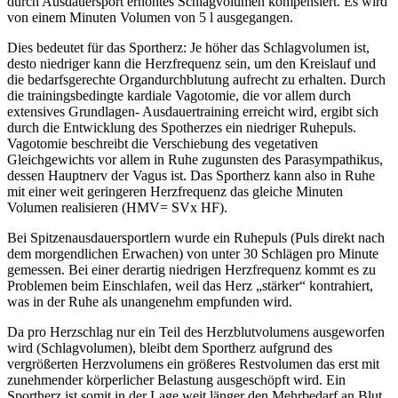
durch Ausdauersport erhöhtes Schlagvolumen kompensiert. Es wird
von einem Minuten Volumen von 5 l ausgegangen.
Dies bedeutet für das Sportherz: Je höher das Schlagvolumen ist,
desto niedriger kann die Herzfrequenz sein, um den Kreislauf und
die bedarfsgerechte Organdurchblutung aufrecht zu erhalten. Durch
die trainingsbedingte kardiale Vagotomie, die vor allem durch
extensives Grundlagen- Ausdauertraining erreicht wird, ergibt sich
durch die Entwicklung des Spotherzes ein niedriger Ruhepuls.
Vagotomie beschreibt die Verschiebung des vegetativen
Gleichgewichts vor allem in Ruhe zugunsten des Parasympathikus,
dessen Hauptnerv der Vagus ist. Das Sportherz kann also in Ruhe
mit einer weit geringeren Herzfrequenz das gleiche Minuten
Volumen realisieren (HMV= SVx HF).
Bei Spitzenausdauersportlern wurde ein Ruhepuls (Puls direkt nach
dem morgendlichen Erwachen) von unter 30 Schlägen pro Minute
gemessen. Bei einer derartig niedrigen Herzfrequenz kommt es zu
Problemen beim Einschlafen, weil das Herz „stärker“ kontrahiert,
was in der Ruhe als unangenehm empfunden wird.
Da pro Herzschlag nur ein Teil des Herzblutvolumens ausgeworfen
wird (Schlagvolumen), bleibt dem Sportherz aufgrund des
vergrößerten Herzvolumens ein größeres Restvolumen das erst mit
zunehmender körperlicher Belastung ausgeschöpft wird. Ein
Sportherz ist somit in der Lage weit länger den Mehrbedarf an Blut