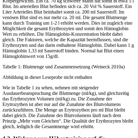
Körpergewichts. Ein ca. 70 kg schwerer Mann hat somit in etwa 5 l
Blut. Im arteriellen Blut befinden sich ca. 20 Vol % Sauerstoff. Ein
Liter Arterielles Blut beinhaltet somit ca. 200 ml Sauerstoff. Im
venösen Blut sind es nur mehr ca. 20 ml. Die gesamt Blutmenge
kann durch Training um 1-2 l erhöht werden. Dies ist zugleich eine
Möglichkeit die gesamt Erythrozyten und somit den Hämoglobin
Wert zu erhöhen. Die Hämoglobin-Konzentration bleibt dabei
gleich. Die Faktoren, welche die Kapazität beeinflussen, sind die
Erythrozyten und das darin enthaltene Hämoglobin. Dabei kann 1 g
Hämoglobin 1,33 ml Sauerstoff binden. Normal hat Blut einen
Hämoglobinwert von 15g/dl.
Tabelle 1: Blutmenge und Zusammensetzung (Weineck 2010a)
Abbildung in dieser Leseprobe nicht enthalten
Wie in Tabelle 1 zu sehen, nehmen mit steigender
Ausdauerbeanspruchung die Blutmenge (ml/kg), und gleichzeitig
das Erythrozyten Volumen (ml/kg) zu. Die Zunahme der
Erytrozythen ist aber nur auf die Zunahme des Blutvolumens
zurückzuführen. Die Menge an Erytrozythen pro ml Blut bleibt
dabei gleich. Die Zunahme des Blutvolumens läuft nach dem
Prinzip „Mehr vom Gleichen“. Die Qualität der Erythrozyten bleibt
gleich, lediglich die Gesamtmenge wird erhöht.