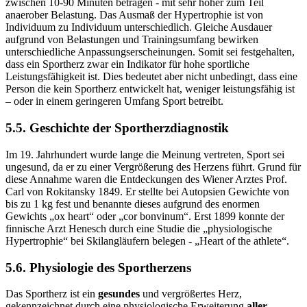
zwischen 10-90 Minuten betragen - mit sehr hoher zum Teil
anaerober Belastung. Das Ausmaß der Hypertrophie ist von
Individuum zu Individuum unterschiedlich. Gleiche Ausdauer
aufgrund von Belastungen und Trainingsumfang bewirken
unterschiedliche Anpassungserscheinungen. Somit sei festgehalten,
dass ein Sportherz zwar ein Indikator für hohe sportliche
Leistungsfähigkeit ist. Dies bedeutet aber nicht unbedingt, dass eine
Person die kein Sportherz entwickelt hat, weniger leistungsfähig ist
– oder in einem geringeren Umfang Sport betreibt.
5.5. Geschichte der Sportherzdiagnostik
Im 19. Jahrhundert wurde lange die Meinung vertreten, Sport sei
ungesund, da er zu einer Vergrößerung des Herzens führt. Grund für
diese Annahme waren die Entdeckungen des Wiener Arztes Prof.
Carl von Rokitansky 1849. Er stellte bei Autopsien Gewichte von
bis zu 1 kg fest und benannte dieses aufgrund des enormen
Gewichts „ox heart“ oder „cor bonvinum“. Erst 1899 konnte der
finnische Arzt Henesch durch eine Studie die „physiologische
Hypertrophie“ bei Skilangläufern belegen - „Heart of the athlete“.
5.6. Physiologie des Sportherzens
Das Sportherz ist ein
gesundes
und vergrößertes Herz,
gekennzeichnet durch eine physiologische Erweiterung
aller