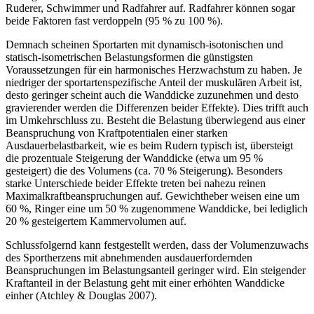
Ruderer, Schwimmer und Radfahrer auf. Radfahrer können sogar
beide Faktoren fast verdoppeln (95 % zu 100 %).
Demnach scheinen Sportarten mit dynamisch-isotonischen und
statisch-isometrischen Belastungsformen die günstigsten
Voraussetzungen für ein harmonisches Herzwachstum zu haben. Je
niedriger der sportartenspezifische Anteil der muskulären Arbeit ist,
desto geringer scheint auch die Wanddicke zuzunehmen und desto
gravierender werden die Differenzen beider Effekte). Dies trifft auch
im Umkehrschluss zu. Besteht die Belastung überwiegend aus einer
Beanspruchung von Kraftpotentialen einer starken
Ausdauerbelastbarkeit, wie es beim Rudern typisch ist, übersteigt
die prozentuale Steigerung der Wanddicke (etwa um 95 %
gesteigert) die des Volumens (ca. 70 % Steigerung). Besonders
starke Unterschiede beider Effekte treten bei nahezu reinen
Maximalkraftbeanspruchungen auf. Gewichtheber weisen eine um
60 %, Ringer eine um 50 % zugenommene Wanddicke, bei lediglich
20 % gesteigertem Kammervolumen auf.
Schlussfolgernd kann festgestellt werden, dass der Volumenzuwachs
des Sportherzens mit abnehmenden ausdauerfordernden
Beanspruchungen im Belastungsanteil geringer wird. Ein steigender
Kraftanteil in der Belastung geht mit einer erhöhten Wanddicke
einher (Atchley & Douglas 2007).