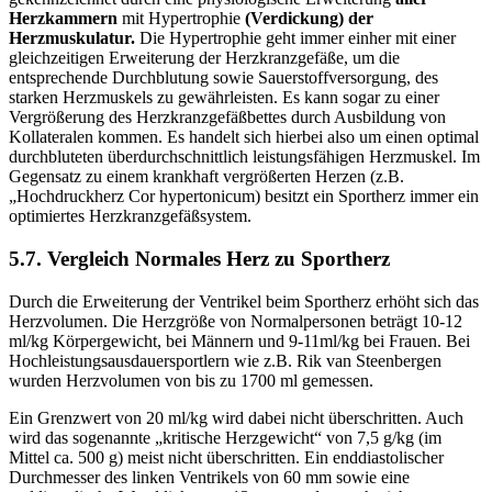
Herzkammern
mit Hypertrophie
(Verdickung) der
Herzmuskulatur.
Die Hypertrophie geht immer einher mit einer
gleichzeitigen Erweiterung der Herzkranzgefäße, um die
entsprechende Durchblutung sowie Sauerstoffversorgung, des
starken Herzmuskels zu gewährleisten. Es kann sogar zu einer
Vergrößerung des Herzkranzgefäßbettes durch Ausbildung von
Kollateralen kommen. Es handelt sich hierbei also um einen optimal
durchbluteten überdurchschnittlich leistungsfähigen Herzmuskel. Im
Gegensatz zu einem krankhaft vergrößerten Herzen (z.B.
„Hochdruckherz Cor hypertonicum) besitzt ein Sportherz immer ein
optimiertes Herzkranzgefäßsystem.
5.7. Vergleich Normales Herz zu Sportherz
Durch die Erweiterung der Ventrikel beim Sportherz erhöht sich das
Herzvolumen. Die Herzgröße von Normalpersonen beträgt 10-12
ml/kg Körpergewicht, bei Männern und 9-11ml/kg bei Frauen. Bei
Hochleistungsausdauersportlern wie z.B. Rik van Steenbergen
wurden Herzvolumen von bis zu 1700 ml gemessen.
Ein Grenzwert von 20 ml/kg wird dabei nicht überschritten. Auch
wird das sogenannte „kritische Herzgewicht“ von 7,5 g/kg (im
Mittel ca. 500 g) meist nicht überschritten. Ein enddiastolischer
Durchmesser des linken Ventrikels von 60 mm sowie eine