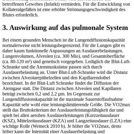
betroffenen Gewebes (Infarkt) vermieden. Für die Entwicklung von
Kollateralgefäßen ist eine erhöhte Strömungsgeschwindigkeit des
Blutes erforderlich.
3. Auswirkung auf das pulmonale System
Bei einem gesunden Menschen ist die Lungendiffusionskapazität
normalerweise nicht leistungsbegrenzend. Für die Lungen gibt es
daher kaum funktionelle Anpassungen an Ausdauerbelastungen.
Lungenvolumen, Alveolen (ca. 300 Mio), und Gesamtoberfläche
(ca. 80-120 m²) sind genetisch vorgegeben. Lediglich die Blut-Luft-
Schranke und die Atemmuskulatur passen sich durch
Ausdauerbelastung an. Unter Blut-Luft-Schranke wird die Distanz
zwischen Alveolarepithelzellen und den Kapillarendothel
bezeichnet. In der Blut-Luft Schranke findet die Diffusion der
Atemgase statt. Die Distanz zwischen Alveolen und Kapillaren
beträgt zwischen 0,2 und 2,2 µm. Im Gegensatz zur
Lungendiffusionskapazität ist die maximale Sauerstoffaufnahme
Kapazität sehr wohl eine leistungslimitierende Größe. Die VO2max
stellt das Bruttokriterium der Ausdauerleistungsfähigkeit dar und
spielt bei allen aeroben Ausdauerleistungen (Kurzzeitausdauer
(KSZ), Mittelzeitausdauer (KZA) und Langzeitausdauer (LZA) eine
wichtige Rolle (Weineck 2010 b). Je höher die VO2max, desto
höher kann die Intensität einer Ausdauerbelastung und