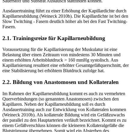
Sauerstoff und Substrat Austausch stattfinden können.
Ausdauertraining führt zu einer Erhöhung der Kapillardichte durch
Kapillarneubildung (Weineck 2010b). Die Kapillardichte ist bei den
Slow Twitching - Fasern deutlich höher als bei den Fast Twitching-
Fasern.
2.1. Trainingsreize für Kapillarneubildung
Voraussetzung für die Kapillarisierung der Muskulatur ist eine
Belastung über einen Zeitraum von mindestens 30 Minuten und
einem erhöhten Arbeitsblutdruck > 160 mmHg systolisch. Aus
Kapillarisierung resultiert eine erhöhter Gesamtgefäßquerschnitt, der
eine Stabilisierung bei erhöhtem Blutdruck zufolge hat.
2.2. Bildung von Anastomosen und Kollateralen
Im Rahmen der Kapillarneubildung kommt es auch zu vermehrten
Querverbindungen (so genannten Anastomosen) zwischen den
Kapillaren. Neben der Kapillarneubildung soll es durch
Ausdauertraining auch zur Entwicklung von Kollateralen kommen
(Weineck 2010b). Als kollaterale Bildung wird ein Gefäßzuwachs
der parallel zu den Hauptarterien verläuft bezeichnet. Kommt es zu
einem Gefäßverschluss können die kleineren Kollateralgefäße die
Blutströmung übernehmen. Somit wird ein Absterben des