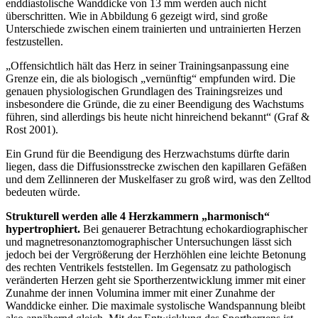
enddiastolische Wanddicke von 13 mm werden auch nicht
überschritten. Wie in Abbildung 6 gezeigt wird, sind große
Unterschiede zwischen einem trainierten und untrainierten Herzen
festzustellen.
„Offensichtlich hält das Herz in seiner Trainingsanpassung eine
Grenze ein, die als biologisch „vernünftig“ empfunden wird. Die
genauen physiologischen Grundlagen des Trainingsreizes und
insbesondere die Gründe, die zu einer Beendigung des Wachstums
führen, sind allerdings bis heute nicht hinreichend bekannt“ (Graf &
Rost 2001).
Ein Grund für die Beendigung des Herzwachstums dürfte darin
liegen, dass die Diffusionsstrecke zwischen den kapillaren Gefäßen
und dem Zellinneren der Muskelfaser zu groß wird, was den Zelltod
bedeuten würde.
Strukturell werden alle 4 Herzkammern „harmonisch“
hypertrophiert.
Bei genauerer Betrachtung echokardiographischer
und magnetresonanztomographischer Untersuchungen lässt sich
jedoch bei der Vergrößerung der Herzhöhlen eine leichte Betonung
des rechten Ventrikels feststellen. Im Gegensatz zu pathologisch
veränderten Herzen geht sie Sportherzentwicklung immer mit einer
Zunahme der innen Volumina immer mit einer Zunahme der
Wanddicke einher. Die maximale systolische Wandspannung bleibt