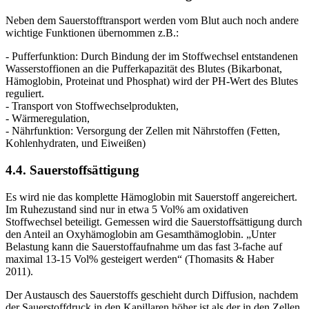
Neben dem Sauerstofftransport werden vom Blut auch noch andere
wichtige Funktionen übernommen z.B.:
- Pufferfunktion: Durch Bindung der im Stoffwechsel entstandenen
Wasserstoffionen an die Pufferkapazität des Blutes (Bikarbonat,
Hämoglobin, Proteinat und Phosphat) wird der PH-Wert des Blutes
reguliert.
- Transport von Stoffwechselprodukten,
- Wärmeregulation,
- Nährfunktion: Versorgung der Zellen mit Nährstoffen (Fetten,
Kohlenhydraten, und Eiweißen)
4.4. Sauerstoffsättigung
Es wird nie das komplette Hämoglobin mit Sauerstoff angereichert.
Im Ruhezustand sind nur in etwa 5 Vol% am oxidativen
Stoffwechsel beteiligt. Gemessen wird die Sauerstoffsättigung durch
den Anteil an Oxyhämoglobin am Gesamthämoglobin. „Unter
Belastung kann die Sauerstoffaufnahme um das fast 3-fache auf
maximal 13-15 Vol% gesteigert werden“ (Thomasits & Haber
2011).
Der Austausch des Sauerstoffs geschieht durch Diffusion, nachdem
der Sauerstoffdruck in den Kapillaren höher ist als der in den Zellen.