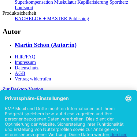
Superkompensation
Muskulatur
Kapillarisierung
Sportherz
Laufsport
Produktsicherheit
BACHELOR + MASTER Publishing
Autor
Martin Schön (Autor:in)
Hilfe/FAQ
Impressum
Datenschutz
AGB
Vertrag widerrufen
Zur Desktop-Version
Copyright ©Imprint in der Bedey & Thoms Media GmbH
powered
by
Open Publishing
Zurück