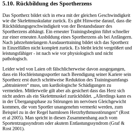
5.10. Rückbildung des Sportherzens
Das Sportherz bildet sich in etwa mit der gleichen Geschwindigkeit
wie die Skelettmuskulatur zurück. Es gibt Hinweise darauf, dass die
Rückbildungsgeschwindigkeit von der Bestandsdauer des
Sportherzens abhängt. Ein erneuter Trainingsbeginn führt schneller
zur einer erneuten Ausbildung eines Sportherzens als bei Anfängern.
Nach jahrzehntelangem Ausdauertraining bildet sich das Sportherz
in Einzelfällen nicht komplett zurück. Es bleibt leicht vergrößert und
leistungsfähiger - ist nach wie vor physiologisch und nicht
pathologisch.
Leider wird von Laien oft fälschlicherweise davon ausgegangen,
dass ein Hochleistungssportler nach Beendigung seiner Kariere sein
Sportherz erst durch schrittweise Reduktion des Trainingsumfangs
„abtrainieren“ muss, um kardiologische Schädigungen zu
vermeiden. Mittlerweile gilt aber als gesichert dass das Herz sich
nicht anders als ein Skelettmuskel zurückbildet. „Allerdings kann es
in der Übergangsphase zu Störungen im nervösen Gleichgewicht
kommen, die vom Sportler unangenehm vermerkt werden, zum
Beispiel zu in der Regel harmlosen Herzrhythmusstörungen“ (Rost
et al 2005). Man spricht in diesen Zusammenhang auch vom
Sportentzugssyndrom oder akutem Entlastungssyndrom (Graf &
Rost 2001).