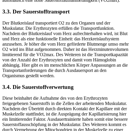
automatisch eine hohe Sauerstoffaufnahmefähigkeit (VO2max).
3.3. Der Sauerstofftransport
Der Blutkreislauf transportiert O2 zu den Organen und der
Muskulatur. Die Erythrozyten erfüllen die Transportfunktion.
Nachdem der Blutkreislauf vom Herz aufrechterhalten wird, ist Blut
und Herz als eine funktionelle Einheit: das Herzkreislaufsystem
anzusehen. Je höher die vom Herz geförderte Blutmenge umso mehr
O2 wird ins Blut aufgenommen. Daher ist das Herzminutenvolumen
limitierend für die VO2max. Des Weiteren ist die Transportkapazität
von der Anzahl der Erythrozyten und damit vom Hämoglobin
abhängig. Hier gibt es im menschlichen Körper Anpassungen an die
Transportanforderungen die durch Ausdauersport an den
Organismus gestellt werden.
3.4. Die Sauerstoffverwertung
Diese beinhaltet die Aufnahme des von den Erythrozyten
freigegebenen Sauerstoffs in die Zellen der arbeitenden Muskulatur.
Nachdem der Übertritt durch direkten Kontakt der Kapillare mit der
Muskelzelle stattfindet, ist die Ausprägung der Kapillarisierung hier
ein limitierender Faktor. Ausdauertrainierte haben somit eine bessere
Sauerstoffausschöpfung in der Muskulatur. Des Weiteren kommt es
durch Vermehrung der Mitochondrien in der Muskelzelle zu einer