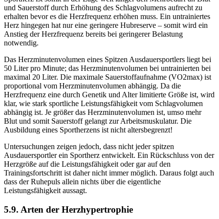
und Sauerstoff durch Erhöhung des Schlagvolumens aufrecht zu
erhalten bevor es die Herzfrequenz erhöhen muss. Ein untrainiertes
Herz hingegen hat nur eine geringere Hubreserve – somit wird ein
Anstieg der Herzfrequenz bereits bei geringerer Belastung
notwendig.
Das Herzminutenvolumen eines Spitzen Ausdauersportlers liegt bei
50 Liter pro Minute; das Herzminutenvolumen bei untrainierten bei
maximal 20 Liter. Die maximale Sauerstoffaufnahme (VO2max) ist
proportional vom Herzminutenvolumen abhängig. Da die
Herzfrequenz eine durch Genetik und Alter limitierte Größe ist, wird
klar, wie stark sportliche Leistungsfähigkeit vom Schlagvolumen
abhängig ist. Je größer das Herzminutenvolumen ist, umso mehr
Blut und somit Sauerstoff gelangt zur Arbeitsmuskulatur. Die
Ausbildung eines Sportherzens ist nicht altersbegrenzt!
Untersuchungen zeigen jedoch, dass nicht jeder spitzen
Ausdauersportler ein Sportherz entwickelt. Ein Rückschluss von der
Herzgröße auf die Leistungsfähigkeit oder gar auf den
Trainingsfortschritt ist daher nicht immer möglich. Daraus folgt auch
dass der Ruhepuls allein nichts über die eigentliche
Leistungsfähigkeit aussagt.
5.9. Arten der Herzhypertrophie