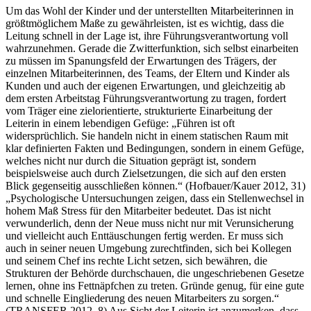
Um das Wohl der Kinder und der unterstellten Mitarbeiterinnen in
größtmöglichem Maße zu gewährleisten, ist es wichtig, dass die
Leitung schnell in der Lage ist, ihre Führungsverantwortung voll
wahrzunehmen. Gerade die Zwitterfunktion, sich selbst einarbeiten
zu müssen im Spanungsfeld der Erwartungen des Trägers, der
einzelnen Mitarbeiterinnen, des Teams, der Eltern und Kinder als
Kunden und auch der eigenen Erwartungen, und gleichzeitig ab
dem ersten Arbeitstag Führungsverantwortung zu tragen, fordert
vom Träger eine zielorientierte, strukturierte Einarbeitung der
Leiterin in einem lebendigen Gefüge: „Führen ist oft
widersprüchlich. Sie handeln nicht in einem statischen Raum mit
klar definierten Fakten und Bedingungen, sondern in einem Gefüge,
welches nicht nur durch die Situation geprägt ist, sondern
beispielsweise auch durch Zielsetzungen, die sich auf den ersten
Blick gegenseitig ausschließen können.“ (Hofbauer/Kauer 2012, 31)
„Psychologische Untersuchungen zeigen, dass ein Stellenwechsel in
hohem Maß Stress für den Mitarbeiter bedeutet. Das ist nicht
verwunderlich, denn der Neue muss nicht nur mit Verunsicherung
und vielleicht auch Enttäuschungen fertig werden. Er muss sich
auch in seiner neuen Umgebung zurechtfinden, sich bei Kollegen
und seinem Chef ins rechte Licht setzen, sich bewähren, die
Strukturen der Behörde durchschauen, die ungeschriebenen Gesetze
lernen, ohne ins Fettnäpfchen zu treten. Gründe genug, für eine gute
und schnelle Eingliederung des neuen Mitarbeiters zu sorgen.“
(TRANSFER 2012, 8) Aus Sicht der Leiterin ist anzumerken, dass