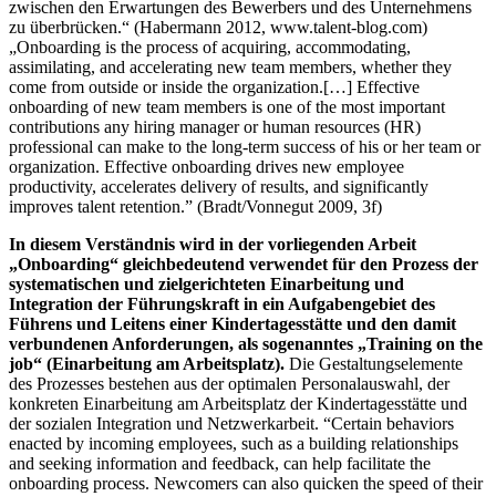
zwischen den Erwartungen des Bewerbers und des Unternehmens
zu überbrücken.“ (Habermann 2012, www.talent-blog.com)
„Onboarding is the process of acquiring, accommodating,
assimilating, and accelerating new team members, whether they
come from outside or inside the organization.[…] Effective
onboarding of new team members is one of the most important
contributions any hiring manager or human resources (HR)
professional can make to the long-term success of his or her team or
organization. Effective onboarding drives new employee
productivity, accelerates delivery of results, and significantly
improves talent retention.” (Bradt/Vonnegut 2009, 3f)
In diesem Verständnis wird in der vorliegenden Arbeit
„Onboarding“ gleichbedeutend verwendet für den Prozess der
systematischen und zielgerichteten Einarbeitung und
Integration der Führungskraft in ein Aufgabengebiet des
Führens und Leitens einer Kindertagesstätte und den damit
verbundenen An­forderungen, als sogenanntes „Training on the
job“ (Einarbeitung am Arbeitsplatz).
Die Gestaltungselemente
des Prozesses bestehen aus der optimalen Personalauswahl, der
konkreten Einarbeitung am Arbeitsplatz der Kindertagesstätte und
der sozialen Integration und Netzwerkarbeit. “Certain behaviors
enacted by incoming employees, such as a building relationships
and seeking information and feedback, can help facilitate the
onboarding process. Newcomers can also quicken the speed of their