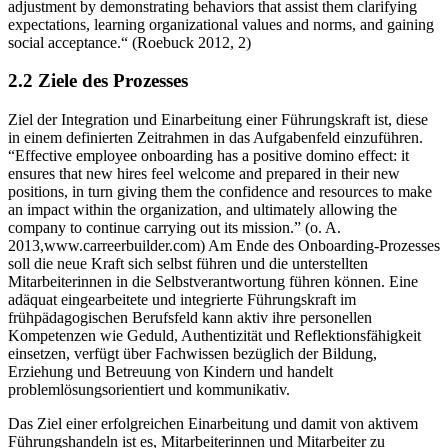
adjustment by demonstrating behaviors that assist them clarifying
expectations, learning organizational values and norms, and gaining
social acceptance.“ (Roebuck 2012, 2)
2.2 Ziele des Prozesses
Ziel der Integration und Einarbeitung einer Führungskraft ist, diese
in einem definierten Zeitrahmen in das Aufgabenfeld einzuführen.
“Effective employee onboarding has a positive domino effect: it
ensures that new hires feel welcome and prepared in their new
positions, in turn giving them the confidence and resources to make
an impact within the organization, and ultimately allowing the
company to continue carrying out its mission.” (o. A.
2013,www.carreerbuilder.com) Am Ende des Onboarding-Prozesses
soll die neue Kraft sich selbst führen und die unterstellten
Mitarbeiterinnen in die Selbstverantwortung führen können. Eine
adäquat eingearbeitete und integrierte Führungskraft im
frühpädagogischen Berufsfeld kann aktiv ihre personellen
Kompetenzen wie Geduld, Authentizität und Reflektionsfähigkeit
einsetzen, verfügt über Fachwissen bezüglich der Bildung,
Erziehung und Betreuung von Kindern und handelt
problemlösungsorientiert und kommunikativ.
Das Ziel einer erfolgreichen Einarbeitung und damit von aktivem
Führungshandeln ist es, Mitarbeiterinnen und Mitarbeiter zu