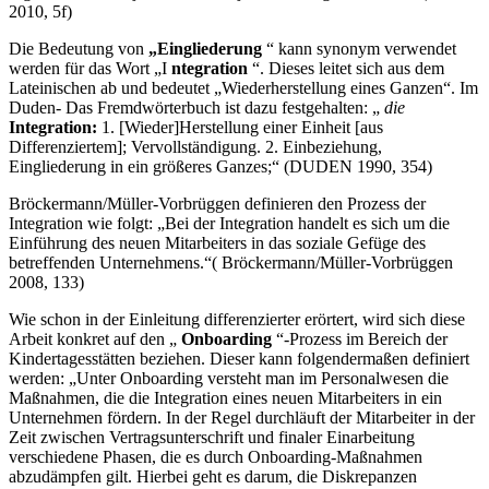
2010, 5f)
Die Bedeutung von
„Eingliederung
“ kann synonym verwendet
werden für das Wort „I
ntegration
“. Dieses leitet sich aus dem
Lateinischen ab und bedeutet „Wiederherstellung eines Ganzen“. Im
Duden- Das Fremdwörterbuch ist dazu festgehalten: „
die
Integration:
1. [Wieder]Herstellung einer Einheit [aus
Differenziertem]; Vervollständigung. 2. Einbeziehung,
Eingliederung in ein größeres Ganzes;“ (DUDEN 1990, 354)
Bröckermann/Müller-Vorbrüggen definieren den Prozess der
Integration wie folgt: „Bei der Integration handelt es sich um die
Einführung des neuen Mitarbeiters in das soziale Gefüge des
betreffenden Unternehmens.“( Bröckermann/Müller-Vorbrüggen
2008, 133)
Wie schon in der Einleitung differenzierter erörtert, wird sich diese
Arbeit konkret auf den „
Onboarding
“-Prozess im Bereich der
Kindertagesstätten beziehen. Dieser kann folgendermaßen definiert
werden: „Unter Onboarding versteht man im Personalwesen die
Maßnahmen, die die Integration eines neuen Mitarbeiters in ein
Unternehmen fördern. In der Regel durchläuft der Mitarbeiter in der
Zeit zwischen Vertragsunterschrift und finaler Einarbeitung
verschiedene Phasen, die es durch Onboarding-Maßnahmen
abzudämpfen gilt. Hierbei geht es darum, die Diskrepanzen