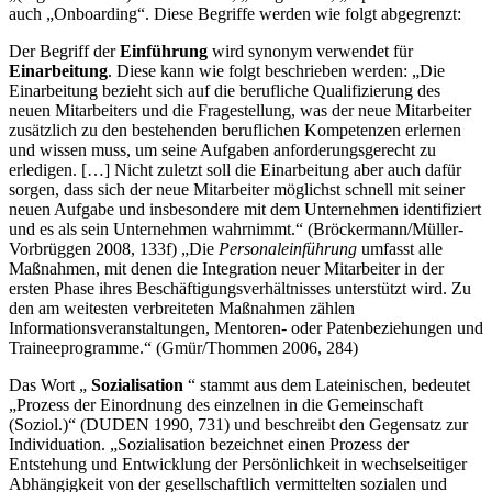
auch „Onboarding“. Diese Begriffe werden wie folgt abgegrenzt:
Der Begriff der
Einführung
wird synonym verwendet für
Einarbeitung
. Diese kann wie folgt beschrieben werden: „Die
Einarbeitung bezieht sich auf die berufliche Qualifizierung des
neuen Mitarbeiters und die Fragestellung, was der neue Mitarbeiter
zusätzlich zu den bestehenden beruflichen Kompetenzen erlernen
und wissen muss, um seine Aufgaben anforderungsgerecht zu
erledigen. […] Nicht zuletzt soll die Einarbeitung aber auch dafür
sorgen, dass sich der neue Mitarbeiter möglichst schnell mit seiner
neuen Aufgabe und insbesondere mit dem Unternehmen identifiziert
und es als sein Unternehmen wahrnimmt.“ (Bröckermann/Müller-
Vorbrüggen 2008, 133f) „Die
Personaleinführung
umfasst alle
Maßnahmen, mit denen die Integration neuer Mitarbeiter in der
ersten Phase ihres Beschäftigungsverhältnisses unterstützt wird. Zu
den am weitesten verbreiteten Maßnahmen zählen
Informationsveranstaltungen, Mentoren- oder Patenbeziehungen und
Traineeprogramme.“ (Gmür/Thommen 2006, 284)
Das Wort „
Sozialisation
“ stammt aus dem Lateinischen, bedeutet
„Prozess der Einordnung des einzelnen in die Gemeinschaft
(Soziol.)“ (DUDEN 1990, 731) und beschreibt den Gegensatz zur
Individuation. „Sozialisation bezeichnet einen Prozess der
Entstehung und Entwicklung der Persönlichkeit in wechselseitiger
Abhängigkeit von der gesellschaftlich vermittelten sozialen und