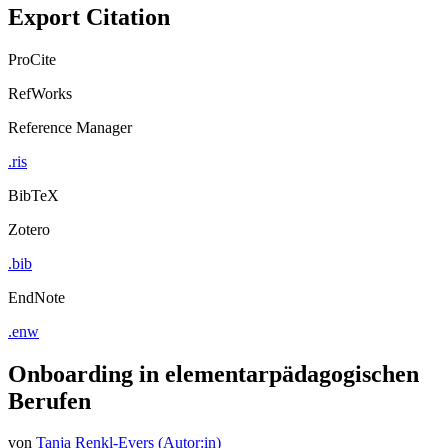
Export Citation
ProCite
RefWorks
Reference Manager
.ris
BibTeX
Zotero
.bib
EndNote
.enw
Onboarding in elementarpädagogischen
Berufen
von
Tanja Renkl-Evers (Autor:in)