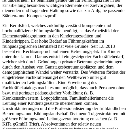
ist unbestritten. Es beinhaltet gerade die für Führungskräfte in der
Einarbeitung besonders wichtigen Elemente der Zielvorgaben, der
dienenden und fragenden Haltung sowie das zur Aufgabe passende
Stärken- und Kompetenzprofil.
Ein Berufsfeld, welches zukünftig verstärkt kompetente und
hochqualifizierte Führungskräfte benötigt, ist das Arbeitsfeld der
Elementarpädagoginnen in den Kindertagesstätten und
Kinderkrippen. Der hohe Bedarf an Führungskräften im
frühpädagogischen Berufsfeld hat viele Gründe: Seit 1.8.2013
besteht ein Rechtsanspruch auf einen Betreuungsplatz für Kinder
unter drei Jahren. Daraus entsteht ein gesteigerter Fachkräftebedarf,
welcher sich durch Gründungen privater Betreuungseinrichtungen,
durch den Ausbau von Ganztagesbetreuungsplätzen und dem
demographischen Wandel weiter verstärkt. Des Weiteren fördert der
eingetretene Fachkräftemangel den Wettbewerb unter gut
qualifizierten Leitungskräften. Eine Erweiterung des
Fachkräftekatalogs macht es nun möglich, dass auch Personen ohne
bzw. mit geringer pädagogischer Vorbildung (z. B.
Krankenschwestern, Logopädinnen, Familienhelferinnen) die
Leitung einer Kindertagesstätte übernehmen können.
Umstrukturierungen und die Professionalisierung der frühkindlichen
Betreuungs- und Bildungslandschaft lässt neue Trägerstrukturen mit
größerer Führungs- und Leitungsverantwortung entstehen (z. B.
KiTa gGmbH Trier). Absolventinnen der relativ neuen