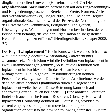
dinglichmateriellen Umwelt.“ (Hurrelmann 2001,70) Die
organisationale Sozialisation
bezieht sich auf den Eingewöhnungs-
und Eingliederungsprozess im Bereich der Werte, Normen, Ziele
und Verhaltensweisen (vgl. Bögel 2005, 322). „Mit dem Begriff
organisationale Sozialisation wird der Prozess der Vermittlung und
des Erwerbs von Kenntnissen, Fertigkeiten, Fähigkeiten,
Überzeugungen, Werthaltungen und Normen beschrieben, der eine
Person dazu befähigt, die von der Organisation an sie gestellten
Herausforderungen zu erfüllen.“ (Nerdinger/Blickle/Schaper 2008,
82)
Der Begriff
„Inplacement
“ ist ein Kunstwort, welches sich aus
in
= in, hinein
und
placement = Anordnung, Unterbringung
zusammensetzt. Nach Blum wird die Definition von Inplacement in
zwei Zusammenhängen genutzt: „So lautet die Definition von
Inplacement im Fachlexikon für das Human Ressource
Management: ‘Die Folge von Umstrukturierungen können
Personalfreisetzungen sein. Die betroffenen Arbeitnehmer werden
dann bei ausreichender Qualifikation durch ein sogenanntes
Inplacement weiter betreut. Diese Betreuung kann sich auf
anderweitig offene Stellen beziehen‘[…] Eine ähnliche Definition
findet sich auch im The Human Resources Glossary. Hier wird
Inplacement Counseling definiert als ’Counseling provided to
current employees to help them move to another job in the
organization or adjust to the new job following a transfer’.” (Blum