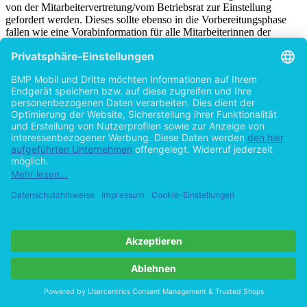
von der Mitarbeitervertretung/vom Betriebsrat zur Einstellung
gefordert werden. Dieses sollte ebenso in die Vorbereitungsphase
fallen wie eine Vorabinformation für alle Mitarbeiterinnen der
Einrichtung. Wenn diese früh und ausreichend über ihre neue
zukünftige Vorgesetzte informiert sind, kann Ängsten, Widerständen
und negativer Meinungsbildung frühzeitig vorgebeugt werden und
so der beginnende gruppendynamische Prozess positiv belegt
werden.
Konkret können folgende Aufgaben der Trägervertreterin in diese
Phase fallen:
1. Informationen für die neue Leiterin zusammenstellen:
- Informationsmaterial über die Einrichtung/den Träger wie z. B.
Konzeption des Hauses, Leitbild, Einarbeitungsplan,
Mitarbeiterliste, letzte Elternzeitung, etc.
- Informationen über örtliche Bedingungen wie Stadtplan,
Anschriften wichtiger Netzwerkpartner, Terminliste
- Willkommensmappe und Rahmenbedingungen der Arbeit, z. B.
Einführungsheft, Mitarbeiterinnen-ABC o. ä.
2. Information der Kolleginnen und anderer Personen
- Information schriftlich oder mündlich an das Team der Einrichtung