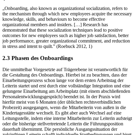
„Onboarding, also known as organizational socialization, refers to
the mechanism through which new employees acquire the necessary
knowledge, skills, and behaviours to become effective
organizational members and insiders. […] Research has
demonstrated that these socialization techniques lead to positive
outcomes for new employees such as higher job satisfaction, better
job performance, greater organizational commitment, and reduction
in stress and intent to quilt.” (Roebuck 2012, 1)
2.3 Phasen des Onboardings
Die unmittelbar Vorgesetzte auf Trägerebene ist verantwortlich für
die Gestaltung des Onboardings. Hierbei ist zu beachten, dass der
Einarbeitungsprozess schon lange vor dem ersten Arbeitstag der
Leiterin startet und erst durch eine vollständige Integration und eine
gelungene Einarbeitung am Arbeitsplatz (mit einem abschließenden
Personalentwicklungsgespräch) beendet ist. In der Praxis wird
hierfür meist von 6 Monaten (der üblichen rechtsverbindlichen
Probezeit) ausgegangen, wenn die Mitarbeiterin von außen in die
Kindertagesstätte wechselt. Es gibt aber auch Wechsel auf eine
Leitungsstelle, indem eine interne Mitarbeiterin zur Leiterin aufsteigt
oder die bisherige stellvertretende Leiterin die Führungsposition
dauerhaft übernimmt. Die persönliche Ausgangssituation der
zukünftigen Leiterin schafft individuelle Startbedingungen und birgt