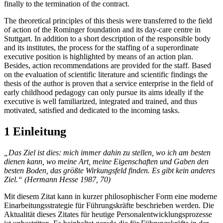
finally to the termination of the contract.
The theoretical principles of this thesis were transferred to the field
of action of the Rominger foundation and its day-care centre in
Stuttgart. In addition to a short description of the responsible body
and its institutes, the process for the staffing of a superordinate
executive position is highlighted by means of an action plan.
Besides, action recommendations are provided for the staff. Based
on the evaluation of scientific literature and scientific findings the
thesis of the author is proven that a service enterprise in the field of
early childhood pedagogy can only pursue its aims ideally if the
executive is well familiarized, integrated and trained, and thus
motivated, satisfied and dedicated to the incoming tasks.
1 Einleitung
„Das Ziel ist dies: mich immer dahin zu stellen, wo ich am besten
dienen kann, wo meine Art, meine Eigenschaften und Gaben den
besten Boden, das größte Wirkungsfeld finden. Es gibt kein anderes
Ziel.“ (Hermann Hesse 1987, 70)
Mit diesem Zitat kann in kurzer philosophischer Form eine moderne
Einarbeitungsstrategie für Führungskräfte beschrieben werden. Die
Aktualität dieses Zitates für heutige Personalentwicklungsprozesse