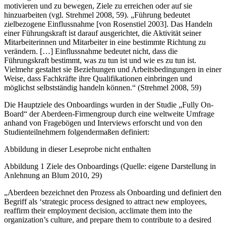
motivieren und zu bewegen, Ziele zu erreichen oder auf sie
hinzuarbeiten (vgl. Strehmel 2008, 59). „Führung bedeutet
zielbezogene Einflussnahme [von Rosenstiel 2003]. Das Handeln
einer Führungskraft ist darauf ausgerichtet, die Aktivität seiner
Mitarbeiterinnen und Mitarbeiter in eine bestimmte Richtung zu
verändern. […] Einflussnahme bedeutet nicht, dass die
Führungskraft bestimmt, was zu tun ist und wie es zu tun ist.
Vielmehr gestaltet sie Beziehungen und Arbeitsbedingungen in einer
Weise, dass Fachkräfte ihre Qualifikationen einbringen und
möglichst selbstständig handeln können.“ (Strehmel 2008, 59)
Die Hauptziele des Onboardings wurden in der Studie „Fully On-
Board“ der Aberdeen-Firmengroup durch eine weltweite Umfrage
anhand von Fragebögen und Interviews erforscht und von den
Studienteilnehmern folgendermaßen definiert:
Abbildung in dieser Leseprobe nicht enthalten
Abbildung 1 Ziele des Onboardings (Quelle: eigene Darstellung in
Anlehnung an Blum 2010, 29)
„Aberdeen bezeichnet den Prozess als Onboarding und definiert den
Begriff als ‘strategic process designed to attract new employees,
reaffirm their employment decision, acclimate them into the
organization’s culture, and prepare them to contribute to a desired