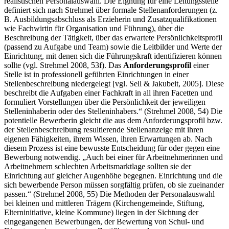
realistischen Personalauswahl. Die Eignung für eine Leitungsstelle
definiert sich nach Strehmel über formale Stellenanforderungen (z.
B. Ausbildungsabschluss als Erzieherin und Zusatzqualifikationen
wie Fachwirtin für Organisation und Führung), über die
Beschreibung der Tätigkeit, über das erwartete Persönlichkeitsprofil
(passend zu Aufgabe und Team) sowie die Leitbilder und Werte der
Einrichtung, mit denen sich die Führungskraft identifizieren können
sollte (vgl. Strehmel 2008, 53f). Das
Anforderungsprofil
einer
Stelle ist in professionell geführten Einrichtungen in einer
Stellenbeschreibung niedergelegt [vgl. Sell & Jakubeit, 2005]. Diese
beschreibt die Aufgaben einer Fachkraft in all ihren Facetten und
formuliert Vorstellungen über die Persönlichkeit der jeweiligen
Stelleninhaberin oder des Stelleninhabers.“ (Strehmel 2008, 54) Die
potentielle Bewerberin gleicht die aus dem Anforderungsprofil bzw.
der Stellenbeschreibung resultierende Stellenanzeige mit ihren
eigenen Fähigkeiten, ihrem Wissen, ihren Erwartungen ab. Nach
diesem Prozess ist eine bewusste Entscheidung für oder gegen eine
Bewerbung notwendig. „Auch bei einer für Arbeitnehmerinnen und
Arbeitnehmern schlechten Arbeitsmarktlage sollten sie der
Einrichtung auf gleicher Augenhöhe begegnen. Einrichtung und die
sich bewerbende Person müssen sorgfältig prüfen, ob sie zueinander
passen.“ (Strehmel 2008, 55) Die Methoden der Personalauswahl
bei kleinen und mittleren Trägern (Kirchengemeinde, Stiftung,
Elterninitiative, kleine Kommune) liegen in der Sichtung der
eingegangenen Bewerbungen, der Bewertung von Schul- und