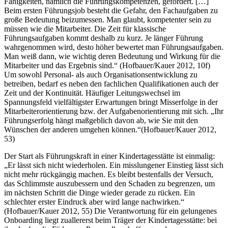
Fähigkeiten, nämlich die Führungskompetenzen, gefordert. […]
Beim ersten Führungsjob besteht die Gefahr, den Fachaufgaben zu
große Bedeutung beizumessen. Man glaubt, kompetenter sein zu
müssen wie die Mitarbeiter. Die Zeit für klassische
Führungsaufgaben kommt deshalb zu kurz. Je länger Führung
wahrgenommen wird, desto höher bewertet man Führungsaufgaben.
Man weiß dann, wie wichtig deren Bedeutung und Wirkung für die
Mitarbeiter und das Ergebnis sind.“ (Hofbauer/Kauer 2012, 10f)
Um sowohl Personal- als auch Organisationsentwicklung zu
betreiben, bedarf es neben den fachlichen Qualifikationen auch der
Zeit und der Kontinuität. Häufiger Leitungswechsel im
Spannungsfeld vielfältigster Erwartungen bringt Misserfolge in der
Mitarbeiterorientierung bzw. der Aufgabenorientierung mit sich. „Ihr
Führungserfolg hängt maßgeblich davon ab, wie Sie mit den
Wünschen der anderen umgehen können.“(Hofbauer/Kauer 2012,
53)
Der Start als Führungskraft in einer Kindertagesstätte ist einmalig:
„Er lässt sich nicht wiederholen. Ein misslungener Einstieg lässt sich
nicht mehr rückgängig machen. Es bleibt bestenfalls der Versuch,
das Schlimmste auszubessern und den Schaden zu begrenzen, um
im nächsten Schritt die Dinge wieder gerade zu rücken. Ein
schlechter erster Eindruck aber wird lange nachwirken.“
(Hofbauer/Kauer 2012, 55) Die Verantwortung für ein gelungenes
Onboarding liegt zuallererst beim Träger der Kindertagesstätte: bei