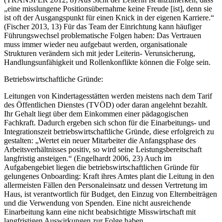
„eine misslungene Positionsübernahme keine Freude [ist], denn sie
ist oft der Ausgangspunkt für einen Knick in der eigenen Karriere.“
(Fischer 2013, 13) Für das Team der Einrichtung kann häufiger
Führungswechsel problematische Folgen haben: Das Vertrauen
muss immer wieder neu aufgebaut werden, organisationale
Strukturen verändern sich mit jeder Leiterin- Verunsicherung,
Handlungsunfähigkeit und Rollenkonflikte können die Folge sein.
Betriebswirtschaftliche Gründe:
Leitungen von Kindertagesstätten werden meistens nach dem Tarif
des Öffentlichen Dienstes (TVÖD) oder daran angelehnt bezahlt.
Ihr Gehalt liegt über dem Einkommen einer pädagogischen
Fachkraft. Dadurch ergeben sich schon für die Einarbeitungs- und
Integrationszeit betriebswirtschaftliche Gründe, diese erfolgreich zu
gestalten: „Wertet ein neuer Mitarbeiter die Anfangsphase des
Arbeitsverhältnisses positiv, so wird seine Leistungsbereitschaft
langfristig ansteigen.“ (Engelhardt 2006, 23) Auch im
Aufgabengebiet liegen die betriebswirtschaftlichen Gründe für
gelungenes Onboarding: Kraft ihres Amtes plant die Leitung in den
allermeisten Fällen den Personaleinsatz und dessen Vertretung im
Haus, ist verantwortlich für Budget, den Einzug von Elternbeiträgen
und die Verwendung von Spenden. Eine nicht ausreichende
Einarbeitung kann eine nicht beabsichtigte Misswirtschaft mit
langfristigen Auswirkungen zur Folge haben.