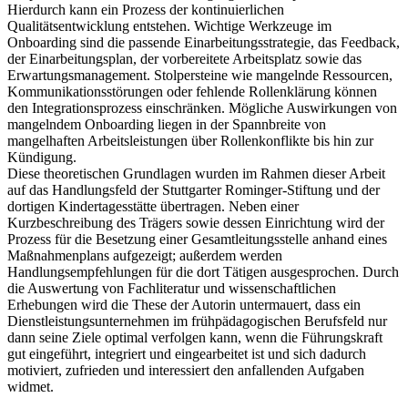
Hierdurch kann ein Prozess der kontinuierlichen
Qualitätsentwicklung entstehen. Wichtige Werkzeuge im
Onboarding sind die passende Einarbeitungsstrategie, das Feedback,
der Einarbeitungsplan, der vorbereitete Arbeitsplatz sowie das
Erwartungsmanagement. Stolpersteine wie mangelnde Ressourcen,
Kommunikationsstörungen oder fehlende Rollenklärung können
den Integrationsprozess einschränken. Mögliche Auswirkungen von
mangelndem Onboarding liegen in der Spannbreite von
mangelhaften Arbeitsleistungen über Rollenkonflikte bis hin zur
Kündigung.
Diese theoretischen Grundlagen wurden im Rahmen dieser Arbeit
auf das Handlungsfeld der Stuttgarter Rominger-Stiftung und der
dortigen Kindertagesstätte übertragen. Neben einer
Kurzbeschreibung des Trägers sowie dessen Einrichtung wird der
Prozess für die Besetzung einer Gesamtleitungsstelle anhand eines
Maßnahmenplans aufgezeigt; außerdem werden
Handlungsempfehlungen für die dort Tätigen ausgesprochen. Durch
die Auswertung von Fachliteratur und wissenschaftlichen
Erhebungen wird die These der Autorin untermauert, dass ein
Dienstleistungsunternehmen im frühpädagogischen Berufsfeld nur
dann seine Ziele optimal verfolgen kann, wenn die Führungskraft
gut eingeführt, integriert und eingearbeitet ist und sich dadurch
motiviert, zufrieden und interessiert den anfallenden Aufgaben
widmet.