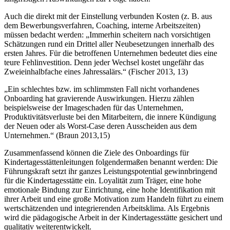
Auch die direkt mit der Einstellung verbunden Kosten (z. B. aus
dem Bewerbungsverfahren, Coaching, interne Arbeitszeiten)
müssen bedacht werden: „Immerhin scheitern nach vorsichtigen
Schätzungen rund ein Drittel aller Neubesetzungen innerhalb des
ersten Jahres. Für die betroffenen Unternehmen bedeutet dies eine
teure Fehlinvestition. Denn jeder Wechsel kostet ungefähr das
Zweieinhalbfache eines Jahressalärs.“ (Fischer 2013, 13)
„Ein schlechtes bzw. im schlimmsten Fall nicht vorhandenes
Onboarding hat gravierende Auswirkungen. Hierzu zählen
beispielsweise der Imageschaden für das Unternehmen,
Produktivitätsverluste bei den Mitarbeitern, die innere Kündigung
der Neuen oder als Worst-Case deren Ausscheiden aus dem
Unternehmen.“ (Braun 2013,15)
Zusammenfassend können die Ziele des Onboardings für
Kindertagesstättenleitungen folgendermaßen benannt werden: Die
Führungskraft setzt ihr ganzes Leistungspotential gewinnbringend
für die Kindertagesstätte ein. Loyalität zum Träger, eine hohe
emotionale Bindung zur Einrichtung, eine hohe Identifikation mit
ihrer Arbeit und eine große Motivation zum Handeln führt zu einem
wertschätzenden und integrierenden Arbeitsklima. Als Ergebnis
wird die pädagogische Arbeit in der Kindertagesstätte gesichert und
qualitativ weiterentwickelt.