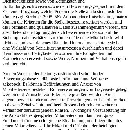
Dienstzeugnissen sowie von Zertifikaten und
Fortbildungsnachweisen sowie dem Bewerbungsgespräch mit dem
Ziel einer Prognose, welche Person die Stelle am besten ausfüllen
könnte (vgl. Strehmel 2008, 56). Anhand einer Entscheidungsmatrix
können die Kriterien für die Stellenbesetzung gelistet werden und
die Formalien und qualitativen Daten zusammengeführt werden, um
abschließend die Eignung der sich bewerbenden Person auf die
Stelle optimal einschätzen zu können. Die neue Mitarbeiterin wird
nicht als „unbeschriebenes Blatt“ im Unternehmen starten: sie hat
eine Vielzahl von Sozialisierungsprozessen durchlaufen und dabei
Kenntnisse und Fertigkeiten erworben, ihre Fähigkeiten und
Kompetenzen erweitert sowie Werte, Normen und Verhaltensregeln
verinnerlicht.
An den Wechsel der Leitungsposition sind schon in der
Bewerbungsphase vielfältigste Hoffnungen und Wünsche
gekoppelt. Es können Befürchtungen und Ängste von
Mitarbeiterseite bestehen, Rollenerwartungen von Trägerseite gehegt
werden und Wünsche von Elternseite geäußert werden. Auch
eigene, bewusste oder unbewusste Erwartungen der Leiterin wirken
in diesem Zeitabschnitt und beeinflussen dadurch den weiteren
Verlauf der darauffolgenden Phasen. „Wichtigste Voraussetzung für
die Auswahl des geeigneten Mitarbeiters und damit ein gutes
Fundament für eine erfolgreiche Einarbeitung und Integration des
neuen Mitarbeiters, ist Ehrlichkeit und Offenheit der beteiligten