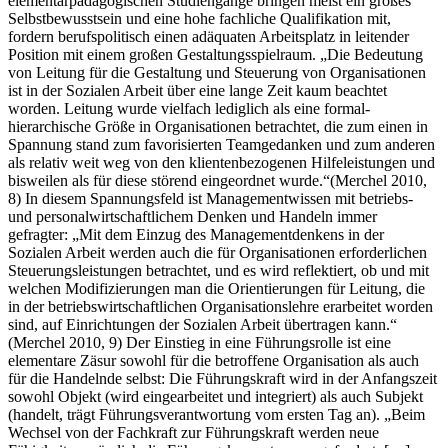
elementarpädagogischen Studiengänge bringen meist ein großes
Selbstbewusstsein und eine hohe fachliche Qualifikation mit,
fordern berufspolitisch einen adäquaten Arbeitsplatz in leitender
Position mit einem großen Gestaltungsspielraum. „Die Bedeutung
von Leitung für die Gestaltung und Steuerung von Organisationen
ist in der Sozialen Arbeit über eine lange Zeit kaum beachtet
worden. Leitung wurde vielfach lediglich als eine formal-
hierarchische Größe in Organisationen betrachtet, die zum einen in
Spannung stand zum favorisierten Teamgedanken und zum anderen
als relativ weit weg von den klientenbezogenen Hilfeleistungen und
bisweilen als für diese störend eingeordnet wurde.“(Merchel 2010,
8) In diesem Spannungsfeld ist Managementwissen mit betriebs-
und personalwirtschaftlichem Denken und Handeln immer
gefragter: „Mit dem Einzug des Managementdenkens in der
Sozialen Arbeit werden auch die für Organisationen erforderlichen
Steuerungsleistungen betrachtet, und es wird reflektiert, ob und mit
welchen Modifizierungen man die Orientierungen für Leitung, die
in der betriebswirtschaftlichen Organisationslehre erarbeitet worden
sind, auf Einrichtungen der Sozialen Arbeit übertragen kann.“
(Merchel 2010, 9) Der Einstieg in eine Führungsrolle ist eine
elementare Zäsur sowohl für die betroffene Organisation als auch
für die Handelnde selbst: Die Führungskraft wird in der Anfangszeit
sowohl Objekt (wird eingearbeitet und integriert) als auch Subjekt
(handelt, trägt Führungsverantwortung vom ersten Tag an). „Beim
Wechsel von der Fachkraft zur Führungskraft werden neue