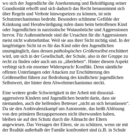
wo sich der Jugendliche die Anerkennung und Bekräftigung seiner
Grandiosität erhofft und sich dadurch das Recht herausnimmt sich
über Regeln und Verbote hinwegsetzen zu können, ist sein
Schutzmechanismus bedroht. Besonders schlimme Gefühle der
Kränkung und Herabwürdigung rufen dann beim betroffenen Kind
oder Jugendlichen in narzisstische Wutausbrüche und Aggressionen
hervor. Für Außenstehende sind die Ursachen für die Aggressionen
meist nicht wahrnehmbar. Weil sie aus ihrer Sicht nichtig sind. In der
langfristigen Sicht ist es für das Kind oder den Jugendlichen
unumgänglich, dass dessen
pathologisches Größenselbst
erschüttert
wird, um sich in der Gesellschaft, der Schule, also in der Gruppe zu
recht zu finden oder auch um zu „überleben“. Hinter diesem Aspekt
verbirgt sich ein enormer Widerspruch/ Konflikt. Denn sämtliche
offenen Unterfangen oder Attacken zur Erschütterung des
Größenselbst führen zur Bedrohung des kindlichen/ jugendlichen
Selbstwert, der hinter dem Abwehrmechanismus steckt.
Eine weitere große Schwierigkeit in der Arbeit mit dissozial-
aggressiven Kindern und Jugendlichen besteht darin, dass sie
niemanden, auch die helfenden Betreuer „nicht an sich heranlassen“.
Da sie den Ambivalenzkampf um Autonomie, das heißt Ablösung
von den primären Bezugspersonen nicht überwunden haben,
bleiben sie auf den Schutz durch die Allmacht der Eltern
angewiesen. Das Versagen der Eltern, sie zu schützen, wenn sie mit
der Realität außerhalb der Familie konfrontiert sind (z.B. in Schule