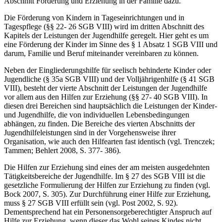
Abschnitt Förderung und Erziehung in der Familie dazu.
Die Förderung von Kindern in Tageseinrichtungen und in
Tagespflege (§§ 22- 26 SGB VIII) wird im dritten Abschnitt des
Kapitels der Leistungen der Jugendhilfe geregelt. Hier geht es um
eine Förderung der Kinder im Sinne des § 1 Absatz 1 SGB VIII und
darum, Familie und Beruf miteinander vereinbaren zu können.
Neben der Eingliederungshilfe für seelisch behinderte Kinder oder
Jugendliche (§ 35a SGB VIII) und der Volljährigenhilfe (§ 41 SGB
VIII), besteht der vierte Abschnitt der Leistungen der Jugendhilfe
vor allem aus den Hilfen zur Erziehung (§§ 27- 40 SGB VIII). In
diesen drei Bereichen sind hauptsächlich die Leistungen der Kinder-
und Jugendhilfe, die von individuellen Lebensbedingungen
abhängen, zu finden. Die Bereiche des vierten Abschnitts der
Jugendhilfeleistungen sind in der Vorgehensweise ihrer
Organisation, wie auch den Hilfearten fast identisch (vgl. Trenczek;
Tammen; Behlert 2008, S. 377- 386).
Die Hilfen zur Erziehung sind eines der am meisten ausgedehnten
Tätigkeitsbereiche der Jugendhilfe. Im § 27 des SGB VIII ist die
gesetzliche Formulierung der Hilfen zur Erziehung zu finden (vgl.
Bock 2007, S. 305). Zur Durchführung einer Hilfe zur Erziehung,
muss § 27 SGB VIII erfüllt sein (vgl. Post 2002, S. 92).
Dementsprechend hat ein Personensorgeberechtigter Anspruch auf
Hilfe zur Erziehung, wenn dieser das Wohl seines Kindes nicht