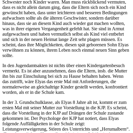
Schwester noch Kinder waren. Man muss rückblickend vermuten,
dass es nicht allein darum ging, dass die Eltern sich noch ein Kind
gewünscht haben, dass unter leichteren und besseren Bedingungen
aufwachsen sollte als die älteren Geschwister, sondern darüber
hinaus, dass sie an diesem Kind auch wieder gut machen wollten,
was in ihrer eigenen Vergangenheit gefehlt hat. Sie sind in Armut
aufgewachsen und haben vermutlich selbst als Kind viel entbehrt
und sich in der neuen Heimat lange Zeit sehr plagen müssen. Es
scheint, dass ihre Möglichkeiten, diesen spät geborenen Sohn Elyas
verwöhnen zu können, ihrem Leben noch einmal neuen Sinn geben
sollte.
In den Jugendamtsakten ist nichts über einen Kindergartenbesuch
vermerkt. Es ist aber anzunehmen, dass die Eltern, insb. die Mutter
ihn bis zur Einschulung bei sich zu Hause behalten haben. Wenn
das zutrifft, wäre Elyas das erste Mal mit Anforderungen, die
normalerweise an gleichaltrige Kinder gestellt werden, konfrontiert
worden, als er in die Schule kam.
In der 3. Grundschulklasse, als Elyas 8 Jahre alt ist, kommt er zum
ersten Mal mit seiner Mutter zur Vorstellung in die KJP. Es scheint,
dass die Vorstellung in der KJP auf Drängen der Schule zustande
gekommen ist. Der Psychologe der KJP hat notiert, dass Elyas
folgende Auffälligkeiten in der Schule zeigt:
Leistungsverweigerung, Stören des Unterrichts und „Herumalbern“.