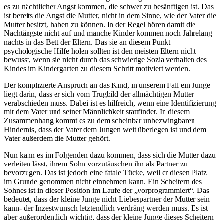
es zu nächtlicher Angst kommen, die schwer zu besänftigen ist. Das
ist bereits die Angst die Mutter, nicht in dem Sinne, wie der Vater die
Mutter besitzt, haben zu können. In der Regel hören damit die
Nachtängste nicht auf und manche Kinder kommen noch Jahrelang
nachts in das Bett der Eltern. Das sie an diesem Punkt
psychologische Hilfe holen sollten ist den meisten Eltern nicht
bewusst, wenn sie nicht durch das schwierige Sozialverhalten des
Kindes im Kindergarten zu diesem Schritt motiviert werden.
Der komplizierte Anspruch an das Kind, in unserem Fall ein Junge
liegt darin, dass er sich vom Trugbild der allmächtigen Mutter
verabschieden muss. Dabei ist es hilfreich, wenn eine Identifizierung
mit dem Vater und seiner Männlichkeit stattfindet. In diesem
Zusammenhang kommt es zu dem scheinbar unbezwingbaren
Hindernis, dass der Vater dem Jungen weit überlegen ist und dem
Vater außerdem die Mutter gehört.
Nun kann es im Folgenden dazu kommen, dass sich die Mutter dazu
verleiten lässt, ihrem Sohn vorzutäuschen ihn als Partner zu
bevorzugen. Das ist jedoch eine fatale Tücke, weil er diesen Platz
im Grunde genommen nicht einnehmen kann. Ein Scheitern des
Sohnes ist in dieser Position im Laufe der „vorprogrammiert“. Das
bedeutet, dass der kleine Junge nicht Liebespartner der Mutter sein
kann- der Inzestwunsch letztendlich verdräng werden muss. Es ist
aber außerordentlich wichtig, dass der kleine Junge dieses Scheitern