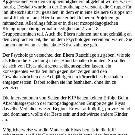
Aggressionen von den Gruppenmitgliedern abgelehnt wurde, war er
traurig. Deshalb wurde in der Ergotherapie versucht, die Gruppe für
ihn überschaubar zu gestalten, in dem er in eine kleinere Gruppe mit
nur 4 Kindern kam. Hier konnte er bei kleineren Projekten gut
mitmachen. Allerdings fehlte er in dieser motopädagogischen
Kleingruppe häufig; er nahm lediglich an 7 von 18
Gruppenterminen teil. Auch die Eltern nahmen nur unregelmäßig an
den Gesprächen teil, die mit dem Psychologen vereinbart waren. Sie
kamen nur, wenn es eine akute Krise zuhause gab.
Der Psychologe versuchte, den Eltern Ratschläge zu geben, wie sie
als Eltern die Erziehung in der Hand behalten könnten. So sollten
sie sich von Elyas nicht gegenseitig ausspielen lassen, ein
konsequentes Verhalten ihm gegenüber zeigen und den
Gewaltausbrüchen des Achtjährigen ein körperliches Festhalten
entgegensetzen. Dabei sollten sie ihn festhalten, ohne ihn zu
verletzen.
Die Interventionen von Seiten der KJP hatten keinen Erfolg. Beim
Abschlussgespräch der motopädagogischen Gruppe zeigte Elyas
dasselbe Verhalten wie zu Beginn. Er war aufmüpfig, provozierend
und dominant, wollte der Beste sein und schwärzte andere Kinder
an.
Möglicherweise war die Mutter mit Elyas bereits in die KJP