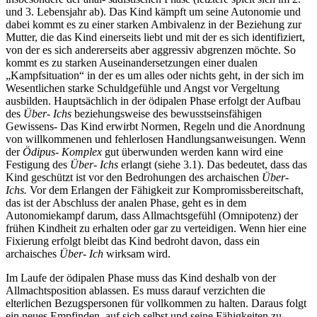
und 3. Lebensjahr ab). Das Kind kämpft um seine Autonomie und
dabei kommt es zu einer starken Ambivalenz in der Beziehung zur
Mutter, die das Kind einerseits liebt und mit der es sich identifiziert,
von der es sich andererseits aber aggressiv abgrenzen möchte. So
kommt es zu starken Auseinandersetzungen einer dualen
„Kampfsituation“ in der es um alles oder nichts geht, in der sich im
Wesentlichen starke Schuldgefühle und Angst vor Vergeltung
ausbilden. Hauptsächlich in der ödipalen Phase erfolgt der Aufbau
des
Über- Ichs
beziehungsweise des bewusstseinsfähigen
Gewissens- Das Kind erwirbt Normen, Regeln und die Anordnung
von willkommenen und fehlerlosen Handlungsanweisungen. Wenn
der
Ödipus- Komplex
gut überwunden werden kann wird eine
Festigung des
Über- Ichs
erlangt (siehe 3.1). Das bedeutet, dass das
Kind geschützt ist vor den Bedrohungen des archaischen
Über-
Ichs.
Vor dem Erlangen der Fähigkeit zur Kompromissbereitschaft,
das ist der Abschluss der analen Phase, geht es in dem
Autonomiekampf darum, dass Allmachtsgefühl (Omnipotenz) der
frühen Kindheit zu erhalten oder gar zu verteidigen. Wenn hier eine
Fixierung erfolgt bleibt das Kind bedroht davon, dass ein
archaisches
Über- Ich
wirksam wird.
Im Laufe der ödipalen Phase muss das Kind deshalb von der
Allmachtsposition ablassen. Es muss darauf verzichten die
elterlichen Bezugspersonen für vollkommen zu halten. Daraus folgt
ein neues Empfinden, auf sich selbst und seine Fähigkeiten zu