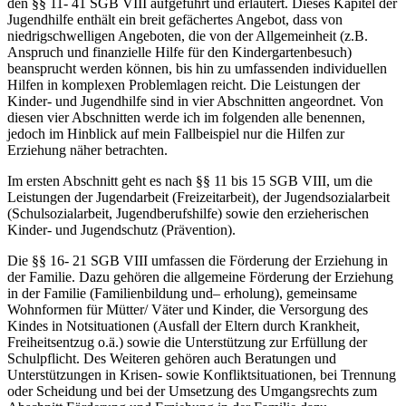
den §§ 11- 41 SGB VIII aufgeführt und erläutert. Dieses Kapitel der
Jugendhilfe enthält ein breit gefächertes Angebot, dass von
niedrigschwelligen Angeboten, die von der Allgemeinheit (z.B.
Anspruch und finanzielle Hilfe für den Kindergartenbesuch)
beansprucht werden können, bis hin zu umfassenden individuellen
Hilfen in komplexen Problemlagen reicht. Die Leistungen der
Kinder- und Jugendhilfe sind in vier Abschnitten angeordnet. Von
diesen vier Abschnitten werde ich im folgenden alle benennen,
jedoch im Hinblick auf mein Fallbeispiel nur die Hilfen zur
Erziehung näher betrachten.
Im ersten Abschnitt geht es nach §§ 11 bis 15 SGB VIII, um die
Leistungen der Jugendarbeit (Freizeitarbeit), der Jugendsozialarbeit
(Schulsozialarbeit, Jugendberufshilfe) sowie den erzieherischen
Kinder- und Jugendschutz (Prävention).
Die §§ 16- 21 SGB VIII umfassen die Förderung der Erziehung in
der Familie. Dazu gehören die allgemeine Förderung der Erziehung
in der Familie (Familienbildung und– erholung), gemeinsame
Wohnformen für Mütter/ Väter und Kinder, die Versorgung des
Kindes in Notsituationen (Ausfall der Eltern durch Krankheit,
Freiheitsentzug o.ä.) sowie die Unterstützung zur Erfüllung der
Schulpflicht. Des Weiteren gehören auch Beratungen und
Unterstützungen in Krisen- sowie Konfliktsituationen, bei Trennung
oder Scheidung und bei der Umsetzung des Umgangsrechts zum