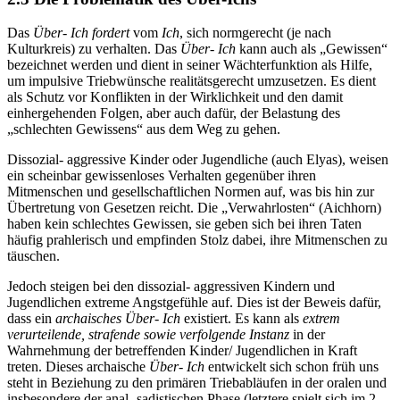
Das
Über- Ich fordert
vom
Ich
, sich normgerecht (je nach
Kulturkreis) zu verhalten. Das
Über- Ich
kann auch als „Gewissen“
bezeichnet werden und dient in seiner Wächterfunktion als Hilfe,
um impulsive Triebwünsche realitätsgerecht umzusetzen. Es dient
als Schutz vor Konflikten in der Wirklichkeit und den damit
einhergehenden Folgen, aber auch dafür, der Belastung des
„schlechten Gewissens“ aus dem Weg zu gehen.
Dissozial- aggressive Kinder oder Jugendliche (auch Elyas), weisen
ein scheinbar gewissenloses Verhalten gegenüber ihren
Mitmenschen und gesellschaftlichen Normen auf, was bis hin zur
Übertretung von Gesetzen reicht. Die „Verwahrlosten“ (Aichhorn)
haben kein schlechtes Gewissen, sie geben sich bei ihren Taten
häufig prahlerisch und empfinden Stolz dabei, ihre Mitmenschen zu
täuschen.
Jedoch steigen bei den dissozial- aggressiven Kindern und
Jugendlichen extreme Angstgefühle auf. Dies ist der Beweis dafür,
dass ein
archaisches Über- Ich
existiert. Es kann als
extrem
verurteilende, strafende sowie verfolgende Instanz
in der
Wahrnehmung der betreffenden Kinder/ Jugendlichen in Kraft
treten. Dieses archaische
Über- Ich
entwickelt sich schon früh uns
steht in Beziehung zu den primären Triebabläufen in der oralen und
insbesondere der anal- sadistischen Phase (letztere spielt sich im 2.