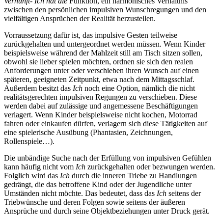
Vernunft- Ich hat die
Funktion, ein harmonisches Verhältnis
zwischen den persönlichen impulsiven Wunschregungen und den
vielfältigen Ansprüchen der Realität herzustellen.
Vorraussetzung dafür ist, das impulsive Gesten teilweise
zurückgehalten und untergeordnet werden müssen. Wenn Kinder
beispielsweise während der Mahlzeit still am Tisch sitzen sollen,
obwohl sie lieber spielen möchten, ordnen sie sich den realen
Anforderungen unter oder verschieben ihren Wunsch auf einen
späteren, geeigneten Zeitpunkt, etwa nach dem Mittagsschlaf.
Außerdem besitzt das
Ich
noch eine Option, nämlich die nicht
realitätsgerechten impulsiven Regungen zu verschieben. Diese
werden dabei auf zulässige und angemessene Beschäftigungen
verlagert. Wenn Kinder beispielsweise nicht kochen, Motorrad
fahren oder einkaufen dürfen, verlagern sich diese Tätigkeiten auf
eine spielerische Ausübung (Phantasien, Zeichnungen,
Rollenspiele…).
Die unbändige Suche nach der Erfüllung von impulsiven Gefühlen
kann häufig nicht vom
Ich
zurückgehalten oder bezwungen werden.
Folglich wird das
Ich
durch die inneren Triebe zu Handlungen
gedrängt, die das betroffene Kind oder der Jugendliche unter
Umständen nicht möchte. Das bedeutet, dass das
Ich
seitens der
Triebwünsche und deren Folgen sowie seitens der äußeren
Ansprüche und durch seine Objektbeziehungen unter Druck gerät.