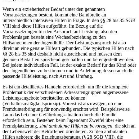
Wenn ein erzieherischer Bedarf unter den genannten
Vorraussetzungen besteht, kommt eine Bandbreite an
unterschiedlich intensiven Hilfen in Frage. In den §§ 28 bis 35 SGB
VIII sind diese Hilfen aufgeführt. Im Bezug auf die
Vorraussetzungen für den Anspruch auf Leistung, also den
Problemlagen besteht eine Wechselbeziehung zu den
Hilfsangeboten der Jugendhilfe. Der Leistungsanspruch ist also
direkt an eine genaue Hilfeart gebunden. Die typischen Hilfen nach
§§ 28 bis 35 sind deshalb nicht ausreichend und müssen dem
genauen Bedarf entsprechend geschaffen und bereitgestellt werden.
Bei jedem individuellen Fall, ist der exakte Bedarf für das Kind oder
den Jugendlichen zu bestimmen und in Anlehnung dessen auch die
passende Hilfeleistung, nach Art und Umfang.
Es ist ein detailliertes Handeln erforderlich, um für die komplexe
Problematik der verschiedenen Adressatengruppen angemessene
Leistungsangebote bereitstellen zu können
(Verhältnismäßigkeitsprinzip). Vorerst ist abzuwägen, ob eine
Fremdunterbringung für notwendig erachtet wird. Beispielsweise
kann das bei einer Gefährdungssituation durch die Familie
erforderlich sein. Bestehen beim Jugendamt Zweifel über eine
Fremdplatzierung,
sind ambulante Hilfen zu bevorzugen
, die sich an
der Lebenswelt der Betroffenen orientieren. Zu den ambulanten
Hilfen gehören: die Erziehungsberatung (§ 28 SGB VIII), die