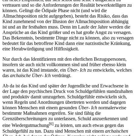
vertrauen und so die Anforderungen der Realität bewerkstelligen zu
können. Gelingt die Ödipale Phase nicht (und wird die
Allmachtsposition nicht aufgegeben), besteht das Risiko, dass das
Kind zunehmend von der Illusion der Allmachtsposition abhängig
ist und an ihr festhalten muss. Denn im Laufe der Jahre werden die
Ansprüche an das Kind größer und es hat große Angst zu versagen.
Das Bekenntnis, bestimmte Dinge nicht zu können, also zu versagen
bedeutet für das betroffene Kind dann eine narzisstische Kränkung,
eine Herabwürdigung und Hilflosigkeit.
Nur durch das Identifizieren mit den elterlichen Bezugspersonen,
insofern sie auch nicht vollkommen sind und früher ebenso klein
waren, ist das Kind imstande, ein
Über- Ich
zu entwickeln, welches
das
archaische Über- Ich
verdrängt.
Ab da ist das Kind und später der Jugendliche und Erwachsene in
der Lage den psychischen Druck von Schuldgefühlen standzuhalten
und produktiv damit umzugehen. Schuldgefühle entwickeln sich,
wenn Regeln und Anordnungen übertreten werden und dagegen
können Menschen mit einem gesunden
Über- Ich
normalerweise
bestimmte Maßnahmen ergreifen. Sie sind fähig die
Grenzüberschreitungen zu unterlassen, Schuld anzuerkennen und
[6]
eine Wiedergutmachung
zu leisten, um auch etwas gegen das
Schuldgefühl zu tun. Dazu sind Menschen mit einem
archaischen