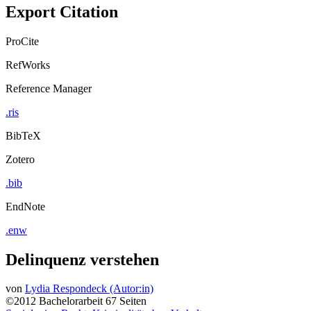
Export Citation
ProCite
RefWorks
Reference Manager
.ris
BibTeX
Zotero
.bib
EndNote
.enw
Delinquenz verstehen
von
Lydia Respondeck (Autor:in)
©2012
Bachelorarbeit
67 Seiten