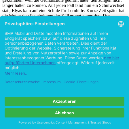
gekommen, weil die Grundschule gedroht hatte, den Jungen nicht
länger halten zu können. Auf jeden Fall fand nun ein Schulwechsel
statt, Elyas kam auf eine Schule für Lernhilfe. Kurze Zeit später hat
die Mutter den Psychologen der KJP erneut angerufen. Der
Psychologe hat zu diesem Gespräch protokolliert, das die Mutter
weinte und berichtete, dass ihr Sohn seine Eltern geschlagen habe.
Das Gespräch war dadurch unterbrochen worden, dass Elyas der
Mutter das Telefon aus der Hand gerissen und aufgelegt hat. Der
[9]
Psychologe war alarmiert und hat sich an die zuständige ASD
-
Mitarbeiterin gewandt und um einen Hausbesuch bei der Familie
gebeten. Die Eltern hatten nach dem missglückten Anruf die Polizei
verständigt, woraufhin diese den Jungen in die KJP brachte. Dort
zeigte er sich weinerlich und kleinlaut und bat, entlassen zu werden.
Vermutlich haben die Eltern ihn daraufhin wieder nach Hause
geholt. Nach der Aktenlage hat das Jugendamt nichts weiter
unternommen.
Zwei Jahre später, 2004 mit 11 Jahren und 2 Monaten kommt es zu
einer Strafanzeige gegen Elyas. Er hat versucht, einer Frau die
Handtasche zu entreißen, und das ist angezeigt worden. Die Eltern
sind daraufhin mit dem Kind zum Gespräch ins Jugendamt
eingeladen worden. Die Eltern können die Mitarbeiterin des
Jugendamtes beruhigen. Diese hat im Verlauf dieses Gespräches den
Eindruck gewonnen, alles sei „okay“. Die Eltern sagen, dass sie mit
ihrem Sohn gesprochen haben. Er habe aber nichts gemacht,