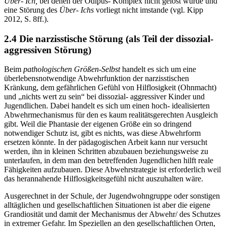
Über- Ich,
bei denen der Ödipus- Komplex nicht gelöst wurde und
eine Störung des
Über- Ichs
vorliegt nicht imstande (vgl. Kipp
2012, S. 8ff.).
2.4 Die narzisstische Störung (als Teil der dissozial-
aggressiven Störung)
Beim
pathologischen Größen-Selbst
handelt es sich um eine
überlebensnotwendige Abwehrfunktion der narzisstischen
Kränkung, dem gefährlichen Gefühl von Hilflosigkeit (Ohnmacht)
und „nichts wert zu sein“ bei dissozial- aggressiver Kinder und
Jugendlichen. Dabei handelt es sich um einen hoch- idealisierten
Abwehrmechanismus für den es kaum realitätsgerechten Ausgleich
gibt. Weil die Phantasie der eigenen Größe ein so dringend
notwendiger Schutz ist, gibt es nichts, was diese Abwehrform
ersetzen könnte. In der pädagogischen Arbeit kann nur versucht
werden, ihn in kleinen Schritten abzubauen beziehungsweise zu
unterlaufen, in dem man den betreffenden Jugendlichen hilft reale
Fähigkeiten aufzubauen. Diese Abwehrstrategie ist erforderlich weil
das herannahende Hilflosigkeitsgefühl nicht auszuhalten wäre.
Ausgerechnet in der Schule, der Jugendwohngruppe oder sonstigen
alltäglichen und gesellschaftlichen Situationen ist aber die eigene
Grandiosität und damit der Mechanismus der Abwehr/ des Schutzes
in extremer Gefahr. Im Speziellen an den gesellschaftlichen Orten,