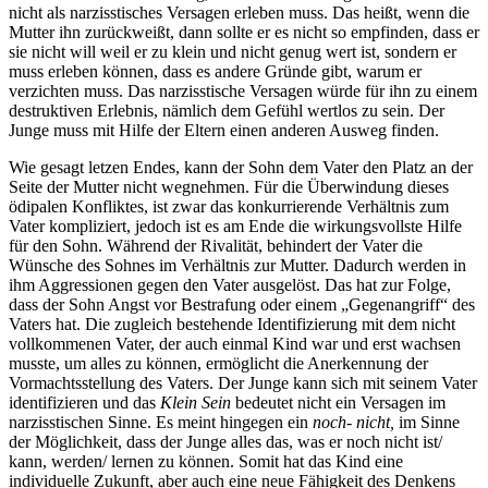
nicht als narzisstisches Versagen erleben muss. Das heißt, wenn die
Mutter ihn zurückweißt, dann sollte er es nicht so empfinden, dass er
sie nicht will weil er zu klein und nicht genug wert ist, sondern er
muss erleben können, dass es andere Gründe gibt, warum er
verzichten muss. Das narzisstische Versagen würde für ihn zu einem
destruktiven Erlebnis, nämlich dem Gefühl wertlos zu sein. Der
Junge muss mit Hilfe der Eltern einen anderen Ausweg finden.
Wie gesagt letzen Endes, kann der Sohn dem Vater den Platz an der
Seite der Mutter nicht wegnehmen. Für die Überwindung dieses
ödipalen Konfliktes, ist zwar das konkurrierende Verhältnis zum
Vater kompliziert, jedoch ist es am Ende die wirkungsvollste Hilfe
für den Sohn. Während der Rivalität, behindert der Vater die
Wünsche des Sohnes im Verhältnis zur Mutter. Dadurch werden in
ihm Aggressionen gegen den Vater ausgelöst. Das hat zur Folge,
dass der Sohn Angst vor Bestrafung oder einem „Gegenangriff“ des
Vaters hat. Die zugleich bestehende Identifizierung mit dem nicht
vollkommenen Vater, der auch einmal Kind war und erst wachsen
musste, um alles zu können, ermöglicht die Anerkennung der
Vormachtsstellung des Vaters. Der Junge kann sich mit seinem Vater
identifizieren und das
Klein Sein
bedeutet nicht ein Versagen im
narzisstischen Sinne. Es meint hingegen ein
noch- nicht,
im Sinne
der Möglichkeit, dass der Junge alles das, was er noch nicht ist/
kann, werden/ lernen zu können. Somit hat das Kind eine
individuelle Zukunft, aber auch eine neue Fähigkeit des Denkens