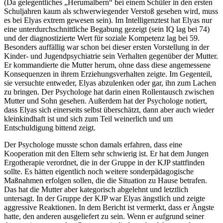
(Da gelegentliches „Herumalbern“ bei einem Schüler in den ersten
Schuljahren kaum als schwerwiegender Verstoß gesehen wird, muss
es bei Elyas extrem gewesen sein). Im Intelligenztest hat Elyas nur
eine unterdurchschnittliche Begabung gezeigt (sein IQ lag bei 74)
und der diagnostizierte Wert für soziale Kompetenz lag bei 59.
Besonders auffällig war schon bei dieser ersten Vorstellung in der
Kinder- und Jugendpsychiatrie sein Verhalten gegenüber der Mutter.
Er kommandierte die Mutter herum, ohne dass diese angemessene
Konsequenzen in ihrem Erziehungsverhalten zeigte. Im Gegenteil,
sie versuchte entweder, Elyas abzulenken oder gar, ihn zum Lachen
zu bringen. Der Psychologe hat darin einen Rollentausch zwischen
Mutter und Sohn gesehen. Außerdem hat der Psychologe notiert,
dass Elyas sich einerseits selbst überschätzt, dann aber auch wieder
kleinkindhaft ist und sich zum Teil weinerlich und um
Entschuldigung bittend zeigt.
Der Psychologe musste schon damals erfahren, dass eine
Kooperation mit den Eltern sehr schwierig ist. Er hat dem Jungen
Ergotherapie verordnet, die in der Gruppe in der KJP stattfinden
sollte. Es hätten eigentlich noch weitere sonderpädagogische
Maßnahmen erfolgen sollen, die die Situation zu Hause betrafen.
Das hat die Mutter aber kategorisch abgelehnt und letztlich
untersagt. In der Gruppe der KJP war Elyas ängstlich und zeigte
aggressive Reaktionen. In dem Bericht ist vermerkt, dass er Ängste
hatte, den anderen ausgeliefert zu sein. Wenn er aufgrund seiner