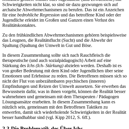
Schwierigkeiten nicht klar, so sind sie dazu gezwungen sich auf
archaische Abwehrmechanismen zu berufen. Das ist ein Anzeichen
für eine
bedrohliche Regression
und das betroffene Kind oder der
Jugendliche erleidet im Großen und Ganzen einen Verlust des
Realitätskontaktes.
Zu den frühkindlichen Abwehrmechanismen gehören beispielsweise
das Leugnen, die Realitätsflucht (Sucht) und die Abwehr der
Spaltung (Spaltung der Umwelt in Gut und Böse.
In diesem Zusammenhang sollte sich nach Rauchfleisch die
therapeutische (und auch sozialpädagogisch) Arbeit auf eine
Stärkung des
Ichs (Ich- Stärkung)
abzielen werden. Deshalb ist es
von großer Bedeutung mit dem Kind oder Jugendlichen über seine
Emotionen und Erlebnisse zu reden. Die Betroffenen müssen sich so
nicht der Flut von unbezähmbaren psychischen (inneren)
Empfindungen und Reizen der Umwelt aussetzen. Sie erwerben das
Bewusstsein dafür, was in ihnen vorgeht, können die Realität besser
wahrnehmen und gemeinsam mit dem Therapeuten / Pädagogen
Lösungsansätze erarbeiten. In diesem Zusammenhang kann es
nützlich sein, gemeinsam mit den Betroffenen Taktiken zu
entwerfen, damit sich wiederholende Schwierigkeiten in der Realität
besser handhabbar sind (vgl. Kipp 2012, S. 6ff.).
2.3 Die Problematik des Über-Ichs