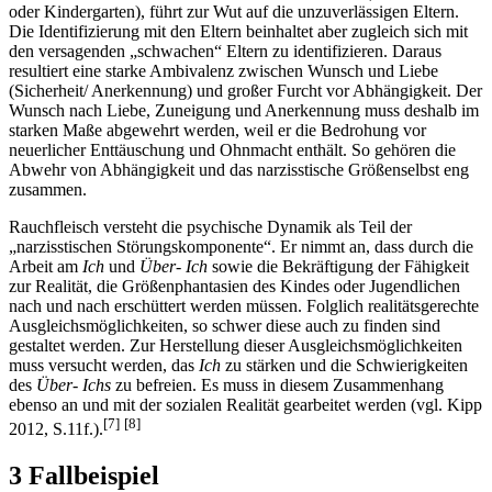
oder Kindergarten), führt zur Wut auf die unzuverlässigen Eltern.
Die Identifizierung mit den Eltern beinhaltet aber zugleich sich mit
den versagenden „schwachen“ Eltern zu identifizieren. Daraus
resultiert eine starke Ambivalenz zwischen Wunsch und Liebe
(Sicherheit/ Anerkennung) und großer Furcht vor Abhängigkeit. Der
Wunsch nach Liebe, Zuneigung und Anerkennung muss deshalb im
starken Maße abgewehrt werden, weil er die Bedrohung vor
neuerlicher Enttäuschung und Ohnmacht enthält. So gehören die
Abwehr von Abhängigkeit und das narzisstische Größenselbst eng
zusammen.
Rauchfleisch versteht die psychische Dynamik als Teil der
„narzisstischen Störungskomponente“. Er nimmt an, dass durch die
Arbeit am
Ich
und
Über- Ich
sowie die Bekräftigung der Fähigkeit
zur Realität, die Größenphantasien des Kindes oder Jugendlichen
nach und nach erschüttert werden müssen. Folglich realitätsgerechte
Ausgleichsmöglichkeiten, so schwer diese auch zu finden sind
gestaltet werden. Zur Herstellung dieser Ausgleichsmöglichkeiten
muss versucht werden, das
Ich
zu stärken und die Schwierigkeiten
des
Über- Ichs
zu befreien. Es muss in diesem Zusammenhang
ebenso an und mit der sozialen Realität gearbeitet werden (vgl. Kipp
[7]
[8]
2012, S.11f.).
3 Fallbeispiel