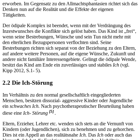
erworben. Im Gegensatz zu den Allmachtsphantasien richtet sich das
Denken nun auf die Realität und die Effekte der eigenen
Tätigkeiten.
Der ödipale Komplex ist beendet, wenn mit der Verdrängung des
Inzestwunsches die Konflikte sich gelöst haben. Das Kind ist „frei“,
wenn seine Bestrebungen, Wünsche und sein Tun nicht mehr mit
den elterlichen Bezugspersonen verflochten sind. Seine
Bestrebungen richten sich separat von der Beziehung zu den Eltern,
auf andere weitere Personen, auf die eigene Wünsche, Zukunft und
andere nicht familiäre Interessengebiete. Gelingt die ödipale Wende,
besitzt das Kind am Ende ein zuverlässiges und stabiles
Ich
(vgl.
Kipp 2012, S.1- 5).
2.2 Die Ich-Störung
Im Verhältnis zu den normal gesellschaftlich eingegliederten
Menschen, besitzen dissozial- aggressive Kinder oder Jugendliche
ein
schwaches Ich.
Nach psychotherapeutischer Beurteilung haben
[5]
diese eine
Ich- Störung
.
Eltern, Erzieher, Lehrer etc. wenden sich stets an die Vernunft von
Kindern (oder Jugendlichen), sich zu benehmen und zu gehorchen.
Dies ist ein Appell an das realitätsnahe
Ich.
Das
Ich
oder auch das