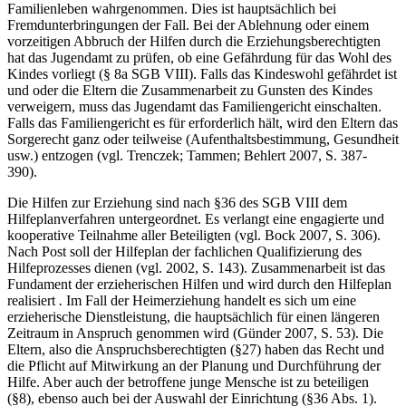
Familienleben wahrgenommen. Dies ist hauptsächlich bei
Fremdunterbringungen der Fall. Bei der Ablehnung oder einem
vorzeitigen Abbruch der Hilfen durch die Erziehungsberechtigten
hat das Jugendamt zu prüfen, ob eine Gefährdung für das Wohl des
Kindes vorliegt (§ 8a SGB VIII). Falls das Kindeswohl gefährdet ist
und oder die Eltern die Zusammenarbeit zu Gunsten des Kindes
verweigern, muss das Jugendamt das Familiengericht einschalten.
Falls das Familiengericht es für erforderlich hält, wird den Eltern das
Sorgerecht ganz oder teilweise (Aufenthaltsbestimmung, Gesundheit
usw.) entzogen (vgl. Trenczek; Tammen; Behlert 2007, S. 387-
390).
Die Hilfen zur Erziehung sind nach §36 des SGB VIII dem
Hilfeplanverfahren untergeordnet. Es verlangt eine engagierte und
kooperative Teilnahme aller Beteiligten (vgl. Bock 2007, S. 306).
Nach Post soll der Hilfeplan der fachlichen Qualifizierung des
Hilfeprozesses dienen (vgl. 2002, S. 143). Zusammenarbeit ist das
Fundament der erzieherischen Hilfen und wird durch den Hilfeplan
realisiert
.
Im Fall der Heimerziehung handelt es sich um eine
erzieherische Dienstleistung, die hauptsächlich für einen längeren
Zeitraum in Anspruch genommen wird (Günder 2007, S. 53). Die
Eltern, also die Anspruchsberechtigten (§27) haben das Recht und
die Pflicht auf Mitwirkung an der Planung und Durchführung der
Hilfe. Aber auch der betroffene junge Mensche ist zu beteiligen
(§8), ebenso auch bei der Auswahl der Einrichtung (§36 Abs. 1).