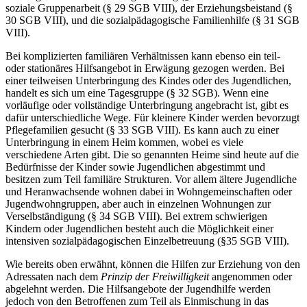
soziale Gruppenarbeit (§ 29 SGB VIII), der Erziehungsbeistand (§
30 SGB VIII), und die sozialpädagogische Familienhilfe (§ 31 SGB
VIII).
Bei komplizierten familiären Verhältnissen kann ebenso ein teil-
oder stationäres Hilfsangebot in Erwägung gezogen werden. Bei
einer teilweisen Unterbringung des Kindes oder des Jugendlichen,
handelt es sich um eine Tagesgruppe (§ 32 SGB). Wenn eine
vorläufige oder vollständige Unterbringung angebracht ist, gibt es
dafür unterschiedliche Wege. Für kleinere Kinder werden bevorzugt
Pflegefamilien gesucht (§ 33 SGB VIII). Es kann auch zu einer
Unterbringung in einem Heim kommen, wobei es viele
verschiedene Arten gibt. Die so genannten Heime sind heute auf die
Bedürfnisse der Kinder sowie Jugendlichen abgestimmt und
besitzen zum Teil familiäre Strukturen. Vor allem ältere Jugendliche
und Heranwachsende wohnen dabei in Wohngemeinschaften oder
Jugendwohngruppen, aber auch in einzelnen Wohnungen zur
Verselbständigung (§ 34 SGB VIII). Bei extrem schwierigen
Kindern oder Jugendlichen besteht auch die Möglichkeit einer
intensiven sozialpädagogischen Einzelbetreuung (§35 SGB VIII).
Wie bereits oben erwähnt, können die Hilfen zur Erziehung von den
Adressaten nach dem
Prinzip der Freiwilligkeit
angenommen oder
abgelehnt werden. Die Hilfsangebote der Jugendhilfe werden
jedoch von den Betroffenen zum Teil als Einmischung in das