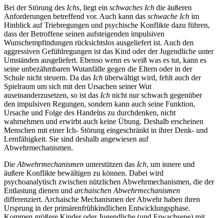
Bei der Störung des
Ichs
, liegt ein
schwaches Ich
die äußeren
Anforderungen betreffend vor. Auch kann das
schwache Ich
im
Hinblick auf Triebregungen und psychische Konflikte dazu führen,
dass der Betroffene seinen aufsteigenden impulsiven
Wunschempfindungen rücksichtslos ausgeliefert ist. Auch den
aggressiven Gefühlregungen ist das Kind oder der Jugendliche unter
Umständen ausgeliefert. Ebenso wenn es weiß was es tut, kann es
seine unbezähmbaren Wutanfälle gegen die Eltern oder in der
Schule nicht steuern. Da das
Ich
überwältigt wird, fehlt auch der
Spielraum um sich mit den Ursachen seiner Wut
auseinanderzusetzen, so ist das
Ich
nicht nur schwach gegenüber
den impulsiven Regungen, sondern kann auch seine Funktion,
Ursache und Folge des Handelns zu durchdenken, nicht
wahrnehmen und erwirbt auch keine Übung. Deshalb erscheinen
Menschen mit einer Ich- Störung eingeschränkt in ihrer Denk- und
Lernfähigkeit. Sie sind deshalb angewiesen auf
Abwehrmechanismen.
Die
Abwehrmechanismen
unterstützen das
Ich
, um innere und
äußere Konflikte bewältigen zu können. Dabei wird
psychoanalytisch zwischen nützlichen Abwehrmechanismen, die der
Entlastung dienen und
archaischen Abwehrmechanismen
differenziert. Archaische Mechanismen der Abwehr haben ihren
Ursprung in der primärenfrühkindlichen Entwicklungsphase.
Kommen größere Kinder oder Jugendliche (und Erwachsene) mit