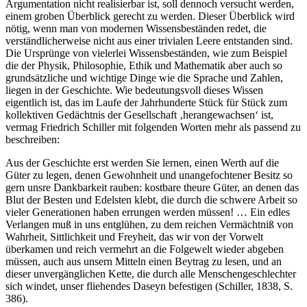
Unterfangen, wenn der Anspruch besteht, eine stringente
Beweisführung darzulegen. Obgleich eine lückenlose
Argumentation nicht realisierbar ist, soll dennoch versucht werden,
einem groben Überblick gerecht zu werden. Dieser Überblick wird
nötig, wenn man von modernen Wissensbeständen redet, die
verständlicherweise nicht aus einer trivialen Leere entstanden sind.
Die Ursprünge von vielerlei Wissensbeständen, wie zum Beispiel
die der Physik, Philosophie, Ethik und Mathematik aber auch so
grundsätzliche und wichtige Dinge wie die Sprache und Zahlen,
liegen in der Geschichte. Wie bedeutungsvoll dieses Wissen
eigentlich ist, das im Laufe der Jahrhunderte Stück für Stück zum
kollektiven Gedächtnis der Gesellschaft ‚herangewachsen‘ ist,
vermag Friedrich Schiller mit folgenden Worten mehr als passend zu
beschreiben:
Aus der Geschichte erst werden Sie lernen, einen Werth auf die
Güter zu legen, denen Gewohnheit und unangefochtener Besitz so
gern unsre Dankbarkeit rauben: kostbare theure Güter, an denen das
Blut der Besten und Edelsten klebt, die durch die schwere Arbeit so
vieler Generationen haben errungen werden müssen! … Ein edles
Verlangen muß in uns entglühen, zu dem reichen Vermächtniß von
Wahrheit, Sittlichkeit und Freyheit, das wir von der Vorwelt
überkamen und reich vermehrt an die Folgewelt wieder abgeben
müssen, auch aus unsern Mitteln einen Beytrag zu lesen, und an
dieser unvergänglichen Kette, die durch alle Menschengeschlechter