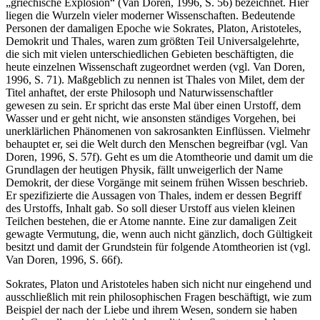
Der nächste Abschnitt wird von Van Doren auch als die
„griechische Explosion“ (Van Doren, 1996, S. 56) bezeichnet. Hier
liegen die Wurzeln vieler moderner Wissenschaften. Bedeutende
Personen der damaligen Epoche wie Sokrates, Platon, Aristoteles,
Demokrit und Thales, waren zum größten Teil Universalgelehrte,
die sich mit vielen unterschiedlichen Gebieten beschäftigten, die
heute einzelnen Wissenschaft zugeordnet werden (vgl. Van Doren,
1996, S. 71). Maßgeblich zu nennen ist Thales von Milet, dem der
Titel anhaftet, der erste Philosoph und Naturwissenschaftler
gewesen zu sein. Er spricht das erste Mal über einen Urstoff, dem
Wasser und er geht nicht, wie ansonsten ständiges Vorgehen, bei
unerklärlichen Phänomenen von sakrosankten Einflüssen. Vielmehr
behauptet er, sei die Welt durch den Menschen begreifbar (vgl. Van
Doren, 1996, S. 57f). Geht es um die Atomtheorie und damit um die
Grundlagen der heutigen Physik, fällt unweigerlich der Name
Demokrit, der diese Vorgänge mit seinem frühen Wissen beschrieb.
Er spezifizierte die Aussagen von Thales, indem er dessen Begriff
des Urstoffs, Inhalt gab. So soll dieser Urstoff aus vielen kleinen
Teilchen bestehen, die er Atome nannte. Eine zur damaligen Zeit
gewagte Vermutung, die, wenn auch nicht gänzlich, doch Gültigkeit
besitzt und damit der Grundstein für folgende Atomtheorien ist (vgl.
Van Doren, 1996, S. 66f).
Sokrates, Platon und Aristoteles haben sich nicht nur eingehend und