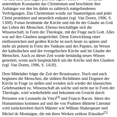
entscheidenden Schlacht einen Traum, indem ein Engel ein Kreuz
[3]
vor ihm hielt und sagte: „
In hoc signo vinces
!“
Von da an
unterstützte Konstantin das Christentum und beschützte ihre
Anhänger vor den bis dahin so zahlreich stattgefundenen
Verfolgungen. Das Christentum wurde zur Staatsreligion und jeder
Christ protektiert und steuerlich entlastet (vgl. Van Doren, 1996, S.
130ff). Fortan bestimmte die Kirche und mit ihr der Glaube an Gott
das Leben der Menschen. Ebenso beschäftigte sich die
Wissenschaft, in Form der Theologie, mit der Frage nach Gott. Alles
war auf den Glauben ausgerichtet. Diese Entwicklung einer
einflussreichen und großen Kirche ist noch heute zu spüren und
mehr als präsent in Form des Vatikans und des Papstes, im Wesen
der katholischen und der evengelischen Kirche und im Glaube der
Menschen. Auch zu dieser Zeit wurde beständig neues Wissen
generiert, wenn auch hauptsächlich um die Kirche und den Glauben
(vgl. Van Doren, 1996, S. 141ff).
Dem Mittelalter folgte die Zeit der Renaissance. Nach und nach
beginnen die Menschen, die strikten Richtlinien und Dogmen der
Kirche in Frage zu stellen und wenden sich wieder der klassischen
Gelehrsamkeit zu. Wissenschaft als solche und nicht nur in Form der
Theologie, wird wiederbelebt und bekommt ein Gesicht durch
[4]
Personen wie Leonardo da Vinci
und Francis Bacon. Ideen des
Humanismus kommen auf und die von Psalmen diktierte Literatur