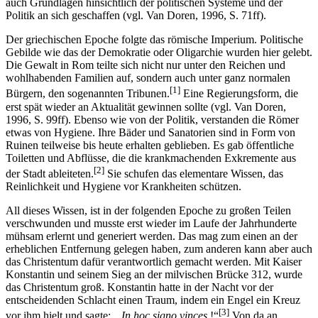
ausschließlich mit rein philosophischen Fragen beschäftigt, wie zum
Beispiel der nach der Liebe und ihrem Wesen, sondern sie haben
auch Grundlagen hinsichtlich der politischen Systeme und der
Politik an sich geschaffen (vgl. Van Doren, 1996, S. 71ff).
Der griechischen Epoche folgte das römische Imperium. Politische
Gebilde wie das der Demokratie oder Oligarchie wurden hier gelebt.
Die Gewalt in Rom teilte sich nicht nur unter den Reichen und
wohlhabenden Familien auf, sondern auch unter ganz normalen
[1]
Bürgern, den sogenannten Tribunen.
Eine Regierungsform, die
erst spät wieder an Aktualität ge­winnen sollte (vgl. Van Doren,
1996, S. 99ff). Ebenso wie von der Politik, verstanden die Römer
etwas von Hygiene. Ihre Bäder und Sanatorien sind in Form von
Ruinen teilweise bis heute erhalten geblieben. Es gab öffentliche
Toiletten und Abflüsse, die die krankmachenden Exkremente aus
[2]
der Stadt ableiteten.
Sie schufen das elementare Wissen, das
Reinlichkeit und Hygiene vor Krankheiten schützen.
All dieses Wissen, ist in der folgenden Epoche zu großen Teilen
verschwunden und musste erst wieder im Laufe der Jahrhunderte
mühsam erlernt und generiert werden. Das mag zum einen an der
erheblichen Entfernung gelegen haben, zum anderen kann aber auch
das Christentum dafür verantwortlich gemacht werden. Mit Kaiser
Konstantin und seinem Sieg an der milvischen Brücke 312, wurde
das Christentum groß. Konstantin hatte in der Nacht vor der