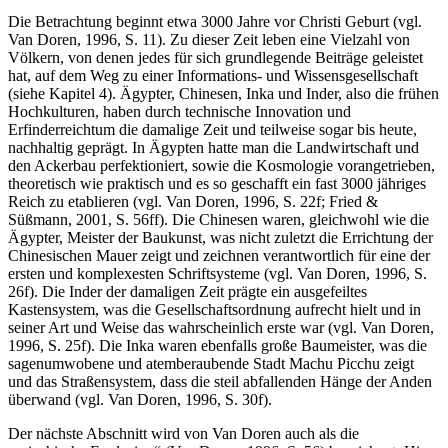
sich windet, unser fliehendes Daseyn befestigen (Schiller, 1838, S.
386).
Die Betrachtung beginnt etwa 3000 Jahre vor Christi Geburt (vgl.
Van Doren, 1996, S. 11). Zu dieser Zeit leben eine Vielzahl von
Völkern, von denen jedes für sich grundlegende Beiträge geleistet
hat, auf dem Weg zu einer Informations- und Wissensgesellschaft
(siehe Kapitel 4). Ägypter, Chinesen, Inka und Inder, also die frühen
Hochkulturen, haben durch technische Innovation und
Erfinderreichtum die damalige Zeit und teilweise sogar bis heute,
nachhaltig geprägt. In Ägypten hatte man die Landwirtschaft und
den Ackerbau perfektioniert, sowie die Kosmologie vorangetrieben,
theoretisch wie praktisch und es so geschafft ein fast 3000 jähriges
Reich zu etablieren (vgl. Van Doren, 1996, S. 22f; Fried &
Süßmann, 2001, S. 56ff). Die Chinesen waren, gleichwohl wie die
Ägypter, Meister der Baukunst, was nicht zuletzt die Errichtung der
Chinesischen Mauer zeigt und zeichnen verantwortlich für eine der
ersten und komplexesten Schriftsysteme (vgl. Van Doren, 1996, S.
26f). Die Inder der damaligen Zeit prägte ein ausgefeiltes
Kastensystem, was die Gesellschaftsordnung aufrecht hielt und in
seiner Art und Weise das wahrscheinlich erste war (vgl. Van Doren,
1996, S. 25f). Die Inka waren ebenfalls große Baumeister, was die
sagenumwobene und atemberaubende Stadt Machu Picchu zeigt
und das Straßensystem, dass die steil abfallenden Hänge der Anden
überwand (vgl. Van Doren, 1996, S. 30f).