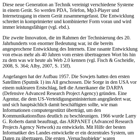
Dernbach, 2011).
Diese neue Generation an Technik vereinigt verschiedene Systeme
in einem Gerät. So werden PDA, Telefon, Mp3-Player und
Internetzugang in einem Gerät zusammengefasst. Die Entwicklung
schreitet in komprimierter und kombinierter Form voran und wird
immer leistungsfähiger (vgl. ebd.).
Die zweite Innovation, die im Rahmen der Technisierung des 20.
Jahrhunderts von enormer Bedeutung war, ist die bereits
angesprochene Entwicklung des Internets. Eine rasante Entwicklung
von etwas mehr als 40 Jahren vom ersten übertragenen Wort bis hin
zu dem was wir heute als Web 2.0 kennen (vgl. Fisch & Gscheidle,
2008, S. 364; Alby, 2007, S. 15ff).
Angefangen hat der Aufbau 1957. Die Sowjets hatten den ersten
Satelliten (Sputnik 1) ins All geschossen. Die Sorge in den USA vor
einem nuklearen Erstschlag, ließ die Amerikaner die DARPA
(Defensive Advanced Research Project Agency) gründen. Eine
Agentur, die dem US-Verteidigungsministerium angegliedert war,
und sich hauptsächlich damit beschäftigten sollte, wie man
Informationen computergestützt überträgt, um den
Kommunikationsfluss deutlich zu beschleunigen. 1966 wurde Larry
G. Roberts damit beauftragt, das ARPANET (Advanced Research
Projects Agency Network) zu entwickeln. Mit Hilfe der besten