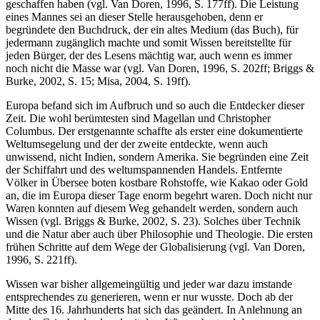
wird zurückerobert durch Männer wie William Shakespeare und
[5]
Michel de Montaigne, die mit ihren Werken zeitlose Klassiker
geschaffen haben (vgl. Van Doren, 1996, S. 177ff). Die Leistung
eines Mannes sei an dieser Stelle herausgehoben, denn er
begründete den Buch­druck, der ein altes Medium (das Buch), für
jedermann zugänglich machte und somit Wissen bereitstellte für
jeden Bürger, der des Lesens mächtig war, auch wenn es immer
noch nicht die Masse war (vgl. Van Doren, 1996, S. 202ff; Briggs &
Burke, 2002, S. 15; Misa, 2004, S. 19ff).
Europa befand sich im Aufbruch und so auch die Entdecker dieser
Zeit. Die wohl berümtesten sind Magellan und Christopher
Columbus. Der erstgenannte schaffte als erster eine dokumentierte
Weltumsegelung und der der zweite entdeckte, wenn auch
unwissend, nicht Indien, sondern Amerika. Sie begründen eine Zeit
der Schiffahrt und des weltumspannenden Handels. Entfernte
Völker in Übersee boten kostbare Rohstoffe, wie Kakao oder Gold
an, die im Europa dieser Tage enorm begehrt waren. Doch nicht nur
Waren konnten auf diesem Weg gehandelt werden, sondern auch
Wissen (vgl. Briggs & Burke, 2002, S. 23). Solches über Technik
und die Natur aber auch über Philosophie und Theologie. Die ersten
frühen Schritte auf dem Wege der Globalisierung (vgl. Van Doren,
1996, S. 221ff).
Wissen war bisher allgemeingültig und jeder war dazu imstande