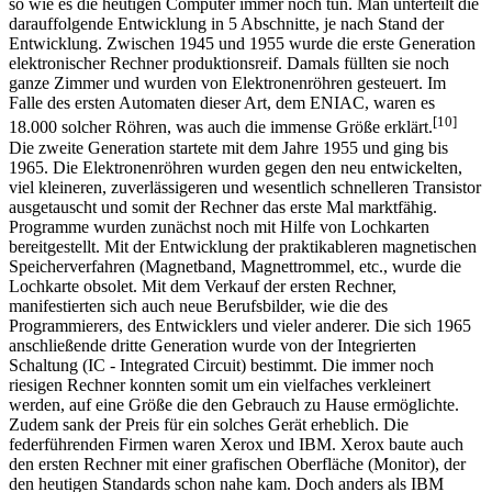
zweiten Weltkrieges baute der Deutsche Konrad Zuse den ersten
Computer, auch Z1 genannt, der mit einem Binär-System arbeitete,
so wie es die heutigen Computer immer noch tun. Man unterteilt die
darauffolgende Entwicklung in 5 Abschnitte, je nach Stand der
Entwicklung. Zwischen 1945 und 1955 wurde die erste Generation
elektronischer Rechner produktionsreif. Damals füllten sie noch
ganze Zimmer und wurden von Elektronenröhren gesteuert. Im
Falle des ersten Automaten dieser Art, dem ENIAC, waren es
[10]
18.000 solcher Röhren, was auch die immense Größe erklärt.
Die zweite Generation startete mit dem Jahre 1955 und ging bis
1965. Die Elektronenröhren wurden gegen den neu entwickelten,
viel kleineren, zuverlässigeren und wesentlich schnelleren Transistor
ausgetauscht und somit der Rechner das erste Mal marktfähig.
Programme wurden zunächst noch mit Hilfe von Lochkarten
bereitgestellt. Mit der Entwicklung der praktikableren magnetischen
Speicherverfahren (Magnetband, Magnettrommel, etc., wurde die
Lochkarte obsolet. Mit dem Verkauf der ersten Rechner,
manifestierten sich auch neue Berufsbilder, wie die des
Programmierers, des Entwicklers und vieler anderer. Die sich 1965
anschließende dritte Generation wurde von der Integrierten
Schaltung (IC - Integrated Circuit) bestimmt. Die immer noch
riesigen Rechner konnten somit um ein vielfaches verkleinert
werden, auf eine Größe die den Gebrauch zu Hause ermöglichte.
Zudem sank der Preis für ein solches Gerät erheblich. Die
federführenden Firmen waren Xerox und IBM. Xerox baute auch