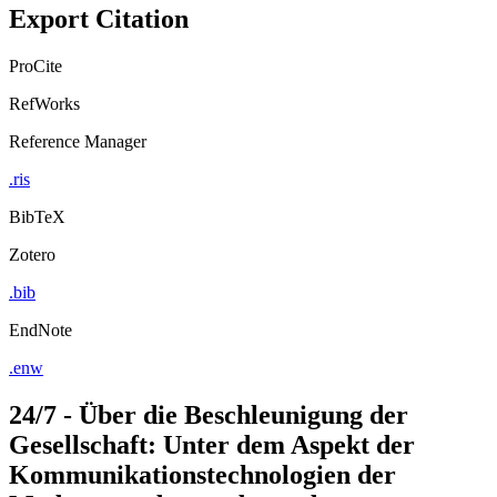
Copy to clipboard
Export Citation
ProCite
RefWorks
Reference Manager
.ris
BibTeX
Zotero
.bib
EndNote
.enw
24/7 - Über die Beschleunigung der
Gesellschaft: Unter dem Aspekt der