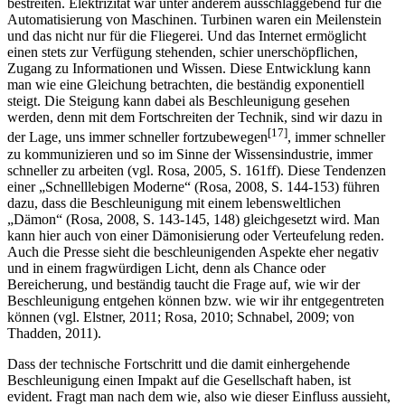
Geschwindigkeit von Schiffen. Dampf ermöglichte es Eisenbahnen
zu konstruieren und den Landweg wesentlich schneller zu
bestreiten. Elektrizität war unter anderem ausschlaggebend für die
Automatisierung von Maschinen. Turbinen waren ein Meilenstein
und das nicht nur für die Fliegerei. Und das Internet ermöglicht
einen stets zur Verfügung stehenden, schier unerschöpflichen,
Zugang zu Informationen und Wissen. Diese Entwicklung kann
man wie eine Gleichung betrachten, die beständig exponentiell
steigt. Die Steigung kann dabei als Beschleunigung gesehen
werden, denn mit dem Fortschreiten der Technik, sind wir dazu in
[17]
der Lage, uns immer schneller fortzubewegen
, immer schneller
zu kommunizieren und so im Sinne der Wissensindustrie, immer
schneller zu arbeiten (vgl. Rosa, 2005, S. 161ff). Diese Tendenzen
einer „Schnelllebigen Moderne“ (Rosa, 2008, S. 144-153) führen
dazu, dass die Beschleunigung mit einem lebensweltlichen
„Dämon“ (Rosa, 2008, S. 143-145, 148) gleichgesetzt wird. Man
kann hier auch von einer Dämonisierung oder Verteufelung reden.
Auch die Presse sieht die beschleunigenden Aspekte eher negativ
und in einem fragwürdigen Licht, denn als Chance oder
Bereicherung, und beständig taucht die Frage auf, wie wir der
Beschleunigung entgehen können bzw. wie wir ihr entgegentreten
können (vgl. Elstner, 2011; Rosa, 2010; Schnabel, 2009; von
Thadden, 2011).
Dass der technische Fortschritt und die damit einhergehende