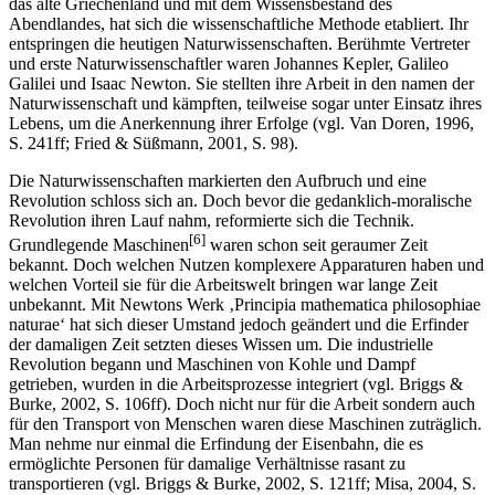
entsprechendes zu generieren, wenn er nur wusste. Doch ab der
Mitte des 16. Jahrhunderts hat sich das geändert. In Anlehnung an
das alte Griechenland und mit dem Wissensbestand des
Abendlandes, hat sich die wissenschaftliche Methode etabliert. Ihr
entspringen die heutigen Natur­wissen­schaften. Berühmte Vertreter
und erste Naturwissenschaftler waren Johannes Kepler, Galileo
Galilei und Isaac Newton. Sie stellten ihre Arbeit in den namen der
Naturwissenschaft und kämpften, teilweise sogar unter Einsatz ihres
Lebens, um die Anerkennung ihrer Erfolge (vgl. Van Doren, 1996,
S. 241ff; Fried & Süßmann, 2001, S. 98).
Die Naturwissenschaften markierten den Aufbruch und eine
Revolution schloss sich an. Doch bevor die gedanklich-moralische
Revolution ihren Lauf nahm, reformierte sich die Technik.
[6]
Grundlegende Maschinen
waren schon seit geraumer Zeit
bekannt. Doch welchen Nutzen komplexere Apparaturen haben und
welchen Vorteil sie für die Arbeitswelt bringen war lange Zeit
unbekannt. Mit Newtons Werk ‚Principia mathematica philosophiae
naturae‘ hat sich dieser Umstand jedoch geändert und die Erfinder
der damaligen Zeit setzten dieses Wissen um. Die industrielle
Revolution begann und Maschinen von Kohle und Dampf
getrieben, wurden in die Arbeitsprozesse integriert (vgl. Briggs &
Burke, 2002, S. 106ff). Doch nicht nur für die Arbeit sondern auch
für den Transport von Menschen waren diese Maschinen zuträglich.
Man nehme nur einmal die Erfindung der Eisenbahn, die es