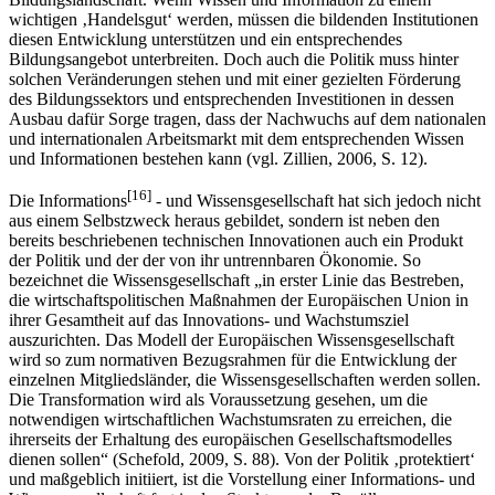
Mit dieser Entwicklung einher geht ein verstärkter Fokus auf die
Bildungslandschaft. Wenn Wissen und Information zu einem
wichtigen ‚Handelsgut‘ werden, müssen die bildenden Institutionen
diesen Entwicklung unterstützen und ein entsprechendes
Bildungsangebot unterbreiten. Doch auch die Politik muss hinter
solchen Veränderungen stehen und mit einer gezielten Förderung
des Bildungssektors und entsprechenden Investitionen in dessen
Ausbau dafür Sorge tragen, dass der Nachwuchs auf dem nationalen
und internationalen Arbeitsmarkt mit dem entsprechenden Wissen
und Informationen bestehen kann (vgl. Zillien, 2006, S. 12).
[16]
Die Informations
- und Wissensgesellschaft hat sich jedoch nicht
aus einem Selbstzweck heraus gebildet, sondern ist neben den
bereits beschriebenen technischen Innovationen auch ein Produkt
der Politik und der der von ihr untrennbaren Ökonomie. So
bezeichnet die Wissensgesellschaft „in erster Linie das Bestreben,
die wirtschaftspolitischen Maßnahmen der Europäischen Union in
ihrer Gesamtheit auf das Innovations- und Wachstumsziel
auszurichten. Das Modell der Europäischen Wissensgesellschaft
wird so zum normativen Bezugsrahmen für die Entwicklung der
einzelnen Mitgliedsländer, die Wissensgesellschaften werden sollen.
Die Transformation wird als Voraussetzung gesehen, um die
notwendigen wirtschaftlichen Wachstumsraten zu erreichen, die
ihrerseits der Erhaltung des europäischen Gesellschaftsmodelles