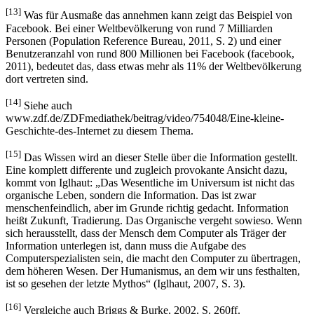
Zur Unterscheidung Website, Webseiten siehe auch Allendörfer,
2010.
[13]
Was für Ausmaße das annehmen kann zeigt das Beispiel von
Facebook. Bei einer Weltbevölkerung von rund 7 Milliarden
Personen (Population Reference Bureau, 2011, S. 2) und einer
Benutzeranzahl von rund 800 Millionen bei Facebook (facebook,
2011), bedeutet das, dass etwas mehr als 11% der Weltbevölkerung
dort vertreten sind.
[14]
Siehe auch
www.zdf.de/ZDFmediathek/beitrag/video/754048/Eine-kleine-
Geschichte-des-Internet zu diesem Thema.
[15]
Das Wissen wird an dieser Stelle über die Information gestellt.
Eine komplett differente und zugleich provokante Ansicht dazu,
kommt von Iglhaut: „Das Wesentliche im Universum ist nicht das
organische Leben, sondern die Information. Das ist zwar
menschenfeindlich, aber im Grunde richtig gedacht. Information
heißt Zukunft, Tradierung. Das Organische vergeht sowieso. Wenn
sich herausstellt, dass der Mensch dem Computer als Träger der
Information unterlegen ist, dann muss die Aufgabe des
Computerspezialisten sein, die macht den Computer zu übertragen,
dem höheren Wesen. Der Humanismus, an dem wir uns festhalten,
ist so gesehen der letzte Mythos“ (Iglhaut, 2007, S. 3).