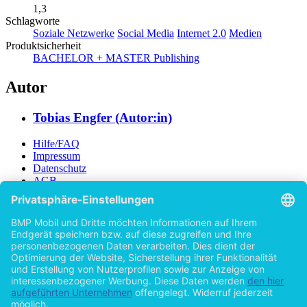
2015 (Februar)
Note
1,3
Schlagworte
Soziale Netzwerke
Social Media
Internet 2.0
Medien
Produktsicherheit
BACHELOR + MASTER Publishing
Autor
Tobias Engfer (Autor:in)
Hilfe/FAQ
Impressum
Datenschutz
AGB
Vertrag widerrufen
Zur Desktop-Version
Copyright ©Imprint in der Bedey & Thoms Media GmbH
powered
by
Open Publishing
Zurück