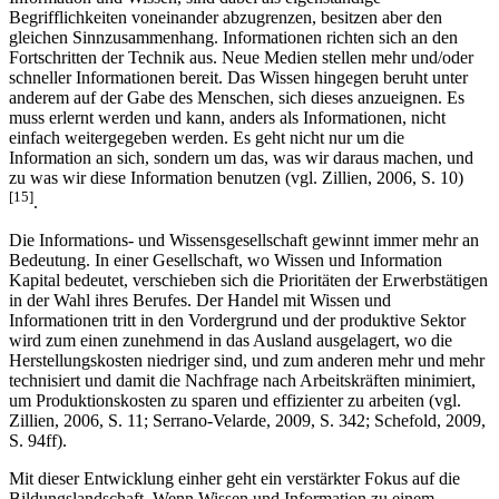
Information und Wissen, sind dabei als eigenständige
Begrifflichkeiten voneinander abzugrenzen, besitzen aber den
gleichen Sinnzusammenhang. Informationen richten sich an den
Fortschritten der Technik aus. Neue Medien stellen mehr und/oder
schneller Informationen bereit. Das Wissen hingegen beruht unter
anderem auf der Gabe des Menschen, sich dieses anzueignen. Es
muss erlernt werden und kann, anders als Informationen, nicht
einfach weitergegeben werden. Es geht nicht nur um die
Information an sich, sondern um das, was wir daraus machen, und
zu was wir diese Information benutzen (vgl. Zillien, 2006, S. 10)
[15]
.
Die Informations- und Wissensgesellschaft gewinnt immer mehr an
Bedeutung. In einer Gesellschaft, wo Wissen und Information
Kapital bedeutet, verschieben sich die Prioritäten der Erwerbstätigen
in der Wahl ihres Berufes. Der Handel mit Wissen und
Informationen tritt in den Vordergrund und der produktive Sektor
wird zum einen zunehmend in das Ausland ausgelagert, wo die
Herstellungskosten niedriger sind, und zum anderen mehr und mehr
technisiert und damit die Nachfrage nach Arbeitskräften minimiert,
um Produktionskosten zu sparen und effizienter zu arbeiten (vgl.
Zillien, 2006, S. 11; Serrano-Velarde, 2009, S. 342; Schefold, 2009,
S. 94ff).