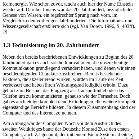
Erfindung der Atombombe war, solch ein Segen, den man auch
zweifelhaft betrachten kann, war die Erfindung und Nutzung der
Kernenergie. Wie schon zuvor, taucht auch hier der Name Einstein
wieder auf. Darüber hinaus war das 20. Jahrhundert, bezüglich der
Genese von Wissen, ein regelrechter Sprung nach vorn, im
Vergleich zu den vorherigen Jahrhunderten. Die Informations- und
Wissensgesellschaft etablierte sich (vgl. Van Doren, 1996, S. 403ff).
[9]
3.3 Technisierung im 20. Jahrhundert
Neben den bereits beschriebenen Entwicklungen zu Beginn des 20.
Jahrhundert gab es auch solche Innovationen, die unsere heutige
Kommunikation grundlegend verändert haben, und denen wir einen
beschleunigenden Charakter zuschreiben. Bereits bestehende
Faktoren, die akzelerierend wirken, wurden im Laufe der Zeit
verbessert und haben ihren Wirkungsgrad lediglich erhöht. Dazu
gehört zum Beispiel das Flugzeug als Transportmittel oder das
Telefon um zu kommunizieren, genauso wie der Fernseher. Doch
gab es auch einige komplett neue Erfindungen, die weitere komplett
eigenständige Bereiche bildeten. In diesem Zusammenhang sind der
Computer und das Internet zu nennen.
Am Anfang war der Computer. Noch vor dem Ausbruch des