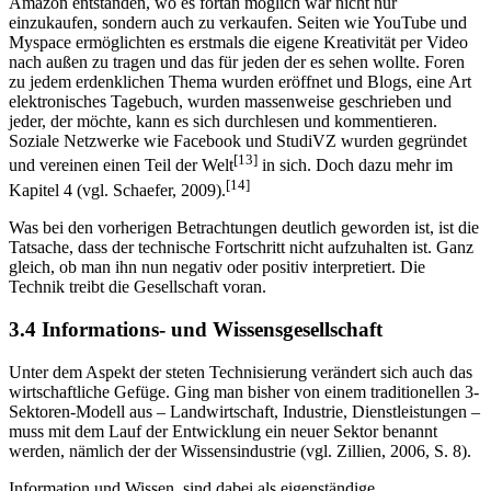
schaffen. Er sollte nicht nur Konsument sein, sondern auch
Produzent. In diesem Zusammenhang sind Portale wie Ebay und
Amazon entstanden, wo es fortan möglich war nicht nur
einzukaufen, sondern auch zu verkaufen. Seiten wie YouTube und
Myspace ermöglichten es erstmals die eigene Kreativität per Video
nach außen zu tragen und das für jeden der es sehen wollte. Foren
zu jedem erdenklichen Thema wurden eröffnet und Blogs, eine Art
elektronisches Tagebuch, wurden massenweise geschrieben und
jeder, der möchte, kann es sich durchlesen und kommentieren.
Soziale Netzwerke wie Facebook und StudiVZ wurden gegründet
[13]
und vereinen einen Teil der Welt
in sich. Doch dazu mehr im
[14]
Kapitel 4 (vgl. Schaefer, 2009).
Was bei den vorherigen Betrachtungen deutlich geworden ist, ist die
Tatsache, dass der technische Fortschritt nicht aufzuhalten ist. Ganz
gleich, ob man ihn nun negativ oder positiv interpretiert. Die
Technik treibt die Gesellschaft voran.
3.4 Informations- und Wissensgesellschaft
Unter dem Aspekt der steten Technisierung verändert sich auch das
wirtschaftliche Gefüge. Ging man bisher von einem traditionellen 3-
Sektoren-Modell aus – Landwirtschaft, Industrie, Dienstleistungen –
muss mit dem Lauf der Entwicklung ein neuer Sektor benannt
werden, nämlich der der Wissensindustrie (vgl. Zillien, 2006, S. 8).