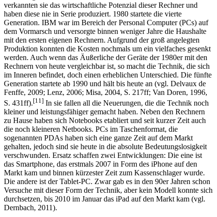
den ersten Rechner mit einer grafischen Oberfläche (Monitor), der
den heutigen Standards schon nahe kam. Doch anders als IBM
verkannten sie das wirtschaftliche Potenzial dieser Rechner und
haben diese nie in Serie produziert. 1980 startete die vierte
Generation. IBM war im Bereich der Personal Computer (PCs) auf
dem Vormarsch und versorgte binnen weniger Jahre die Haushalte
mit den ersten eigenen Rechnern. Aufgrund der groß angelegten
Produktion konnten die Kosten nochmals um ein vielfaches gesenkt
werden. Auch wenn das Äußerliche der Geräte der 1980er mit den
Rechnern von heute vergleichbar ist, so macht die Technik, die sich
im Inneren befindet, doch einen erheblichen Unterschied. Die fünfte
Generation startete ab 1990 und hält bis heute an (vgl. Delvaux de
Fenffe, 2009; Lenz, 2006; Misa, 2004, S. 217ff; Van Doren, 1996,
[11]
S. 431ff).
In sie fallen all die Neuerungen, die die Technik noch
kleiner und leistungsfähiger gemacht haben. Neben den Rechnern
zu Hause haben sich Notebooks etabliert und seit kurzer Zeit auch
die noch kleineren Netbooks. PCs im Taschenformat, die
sogenannten PDAs haben sich eine ganze Zeit auf dem Markt
gehalten, jedoch sind sie heute in die absolute Bedeutungslosigkeit
verschwunden. Ersatz schaffen zwei Entwicklungen: Die eine ist
das Smartphone, das erstmals 2007 in Form des iPhone auf den
Markt kam und binnen kürzester Zeit zum Kassenschlager wurde.
Die andere ist der Tablet-PC. Zwar gab es in den 90er Jahren schon
Versuche mit dieser Form der Technik, aber kein Modell konnte sich
durchsetzen, bis 2010 im Januar das iPad auf den Markt kam (vgl.