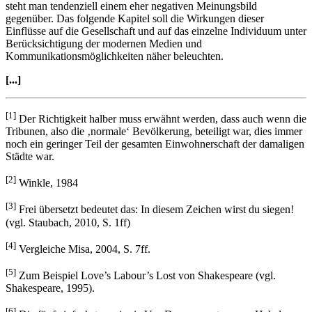
Beschleunigung einen Impakt auf die Gesellschaft haben, ist
evident. Fragt man nach dem wie, also wie dieser Einfluss aussieht,
steht man tendenziell einem eher negativen Meinungsbild
gegenüber. Das folgende Kapitel soll die Wirkungen dieser
Einflüsse auf die Gesellschaft und auf das einzelne Individuum unter
Berücksichtigung der modernen Medien und
Kommunikationsmöglichkeiten näher beleuchten.
[...]
[1]
Der Richtigkeit halber muss erwähnt werden, dass auch wenn die
Tribunen, also die ‚normale‘ Bevölkerung, beteiligt war, dies immer
noch ein geringer Teil der gesamten Einwohnerschaft der damaligen
Städte war.
[2]
Winkle, 1984
[3]
Frei übersetzt bedeutet das: In diesem Zeichen wirst du siegen!
(vgl. Staubach, 2010, S. 1ff)
[4]
Vergleiche Misa, 2004, S. 7ff.
[5]
Zum Beispiel Love’s Labour’s Lost von Shakespeare (vgl.