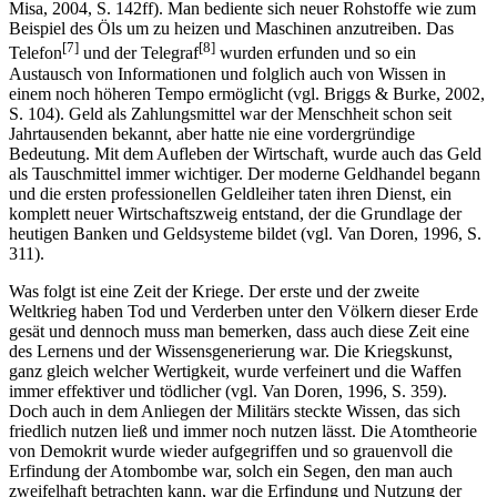
Erfindung der Elektrizität, die wiederum in Verbindung mit den
Maschinen einen neuen Meilenstein der Produktivität markierte (vgl.
Misa, 2004, S. 142ff). Man bediente sich neuer Rohstoffe wie zum
Beispiel des Öls um zu heizen und Maschinen anzutreiben. Das
[7]
[8]
Telefon
und der Telegraf
wurden erfunden und so ein
Austausch von Informationen und folglich auch von Wissen in
einem noch höheren Tempo ermöglicht (vgl. Briggs & Burke, 2002,
S. 104). Geld als Zahlungsmittel war der Menschheit schon seit
Jahrtausenden bekannt, aber hatte nie eine vordergründige
Bedeutung. Mit dem Aufleben der Wirtschaft, wurde auch das Geld
als Tauschmittel immer wichtiger. Der moderne Geldhandel begann
und die ersten professionellen Geldleiher taten ihren Dienst, ein
komplett neuer Wirtschaftszweig entstand, der die Grundlage der
heutigen Banken und Geldsysteme bildet (vgl. Van Doren, 1996, S.
311).
Was folgt ist eine Zeit der Kriege. Der erste und der zweite
Weltkrieg haben Tod und Verderben unter den Völkern dieser Erde
gesät und dennoch muss man bemerken, dass auch diese Zeit eine
des Lernens und der Wissensgenerierung war. Die Kriegskunst,
ganz gleich welcher Wertigkeit, wurde verfeinert und die Waffen
immer effektiver und tödlicher (vgl. Van Doren, 1996, S. 359).
Doch auch in dem Anliegen der Militärs steckte Wissen, das sich
friedlich nutzen ließ und immer noch nutzen lässt. Die Atomtheorie
von Demokrit wurde wieder aufgegriffen und so grauenvoll die