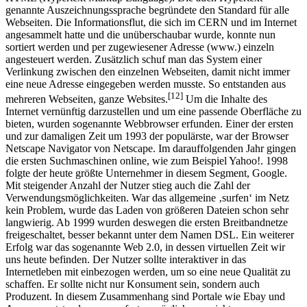
war. Zu diesem Zweck schuf Berners Lee die Programmiersprache
HTML (Hypertext Markup Language). Die auch Hypertext
genannte Auszeichnungssprache begründete den Standard für alle
Webseiten. Die Informationsflut, die sich im CERN und im Internet
angesammelt hatte und die unüberschaubar wurde, konnte nun
sortiert werden und per zugewiesener Adresse (www.) einzeln
angesteuert werden. Zusätzlich schuf man das System einer
Verlinkung zwischen den einzelnen Webseiten, damit nicht immer
eine neue Adresse eingegeben werden musste. So entstanden aus
[12]
mehreren Webseiten, ganze Websites.
Um die Inhalte des
Internet vernünftig darzustellen und um eine passende Oberfläche zu
bieten, wurden sogenannte Webbrowser erfunden. Einer der ersten
und zur damaligen Zeit um 1993 der populärste, war der Browser
Netscape Navigator von Netscape. Im darauffolgenden Jahr gingen
die ersten Suchmaschinen online, wie zum Beispiel Yahoo!. 1998
folgte der heute größte Unternehmer in diesem Segment, Google.
Mit steigender Anzahl der Nutzer stieg auch die Zahl der
Verwendungsmöglichkeiten. War das allgemeine ‚surfen‘ im Netz
kein Problem, wurde das Laden von größeren Dateien schon sehr
langwierig. Ab 1999 wurden deswegen die ersten Breitbandnetze
freigeschaltet, besser bekannt unter dem Namen DSL. Ein weiterer
Erfolg war das sogenannte Web 2.0, in dessen virtuellen Zeit wir
uns heute befinden. Der Nutzer sollte interaktiver in das
Internetleben mit einbezogen werden, um so eine neue Qualität zu