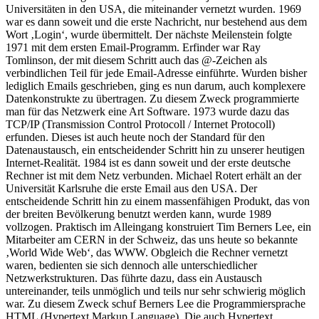
Informatiker des Landes entwickelte er ein dezentrales System, um
Daten zu übertragen. Die ersten ‚Versuchsobjekte‘ waren
Universitäten in den USA, die miteinander vernetzt wurden. 1969
war es dann soweit und die erste Nachricht, nur bestehend aus dem
Wort ‚Login‘, wurde übermittelt. Der nächste Meilenstein folgte
1971 mit dem ersten Email-Programm. Erfinder war Ray
Tomlinson, der mit diesem Schritt auch das @-Zeichen als
verbindlichen Teil für jede Email-Adresse einführte. Wurden bisher
lediglich Emails geschrieben, ging es nun darum, auch komplexere
Datenkonstrukte zu übertragen. Zu diesem Zweck programmierte
man für das Netzwerk eine Art Software. 1973 wurde dazu das
TCP/IP (Transmission Control Protocoll / Internet Protocoll)
erfunden. Dieses ist auch heute noch der Standard für den
Datenaustausch, ein entscheidender Schritt hin zu unserer heutigen
Internet-Realität. 1984 ist es dann soweit und der erste deutsche
Rechner ist mit dem Netz verbunden. Michael Rotert erhält an der
Universität Karlsruhe die erste Email aus den USA. Der
entscheidende Schritt hin zu einem massenfähigen Produkt, das von
der breiten Bevölkerung benutzt werden kann, wurde 1989
vollzogen. Praktisch im Alleingang konstruiert Tim Berners Lee, ein
Mitarbeiter am CERN in der Schweiz, das uns heute so bekannte
‚World Wide Web‘, das WWW. Obgleich die Rechner vernetzt
waren, bedienten sie sich dennoch alle unterschiedlicher
Netzwerkstrukturen. Das führte dazu, dass ein Austausch
untereinander, teils unmöglich und teils nur sehr schwierig möglich