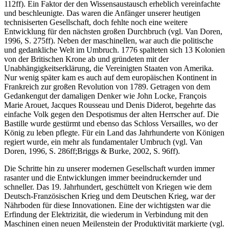
ermöglichte Personen für damalige Verhältnisse rasant zu
transportieren (vgl. Briggs & Burke, 2002, S. 121ff; Misa, 2004, S.
112ff). Ein Faktor der den Wissensaustausch erheblich vereinfachte
und be­schleu­nigte. Das waren die Anfänger unserer heutigen
technisiserten Gesellschaft, doch fehlte noch eine weitere
Entwicklung für den nächsten großen Durchbruch (vgl. Van Doren,
1996, S. 275ff). Neben der maschinellen, war auch die politische
und gedankliche Welt im Umbruch. 1776 spalteten sich 13 Kolonien
von der Britischen Krone ab und gründeten mit der
Unabhängigkeitserklärung, die Vereinigten Staaten von Amerika.
Nur wenig später kam es auch auf dem europäischen Kontinent in
Frankreich zur großen Revolution von 1789. Getragen von dem
Gedankengut der damaligen Denker wie John Locke, François
Marie Arouet, Jacques Rousseau und Denis Diderot, begehrte das
einfache Volk gegen den Despotismus der alten Herrscher auf. Die
Bastille wurde gestürmt und ebenso das Schloss Versailles, wo der
König zu leben pflegte. Für ein Land das Jahrhunderte von Königen
regiert wurde, ein mehr als fundamentaler Umbruch (vgl. Van
Doren, 1996, S. 286ff;Briggs & Burke, 2002, S. 96ff).
Die Schritte hin zu unserer modernen Gesellschaft wurden immer
rasanter und die Entwick­lungen immer beeindruckernder und
schneller. Das 19. Jahrhundert, geschüttelt von Kriegen wie dem
Deutsch-Französischen Krieg und dem Deutschen Krieg, war der
Nährboden für diese Innovationen. Eine der wichtigsten war die