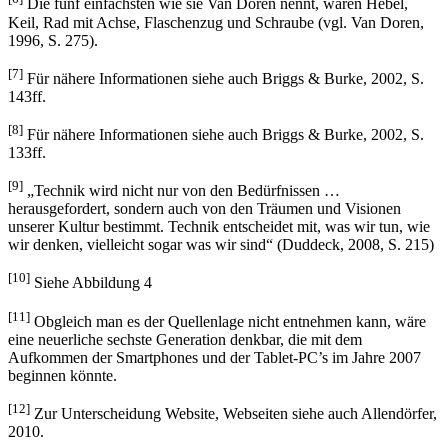
Shakespeare, 1995).
[6]
Die fünf einfachsten wie sie Van Doren nennt, waren Hebel,
Keil, Rad mit Achse, Flaschenzug und Schraube (vgl. Van Doren,
1996, S. 275).
[7]
Für nähere Informationen siehe auch Briggs & Burke, 2002, S.
143ff.
[8]
Für nähere Informationen siehe auch Briggs & Burke, 2002, S.
133ff.
[9]
„Technik wird nicht nur von den Bedürfnissen …
herausgefordert, sondern auch von den Träumen und Visionen
unserer Kultur bestimmt. Technik entscheidet mit, was wir tun, wie
wir denken, vielleicht sogar was wir sind“ (Duddeck, 2008, S. 215)
[10]
Siehe Abbildung 4
[11]
Obgleich man es der Quellenlage nicht entnehmen kann, wäre
eine neuerliche sechste Generation denkbar, die mit dem
Aufkommen der Smartphones und der Tablet-PC’s im Jahre 2007
beginnen könnte.
[12]