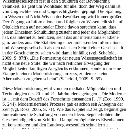
dienen sollen“ (Schefold, 2009, S. 88). Von der Politik ‚protektiert‘
und maßgeblich initiiert, ist die Vorstellung einer Informations- und
Wissensgesellschaft fest in den Strukturen der Bevölkerung
verankert. Es geht um Wohlstand für alle, doch der Weg dahin ist
von Ungleichheiten und Ungerechtigkeiten geprägt. Die Spaltung
im Wissen und Nicht-Wissen der Bevölkerung wird immer größer.
Der Zugang zu Informationen und folglich zu Wissen teilt sich auf.
Obgleich man auf nationaler Ebene davon sprechen kann, dass
jedem Einzelnen Schulbildung zusteht und jeder die Möglichkeit
hat, das Internet zu benutzen, sieht das auf internationaler Ebene
ganz anders aus. Die Etablierung einer umfassenden Informations-
und Wissensgesellschaft als den nächsten Schritt einer Gesellschaft
in der Geschichte zu sehen wird damit hinfällig (vgl. Schefold,
2009, S. 87ff). „Die Formierung der neuen Wissensgesellschaft ist
nicht eine neue Stufe, die wir nach reiflicher Erwägung der
Möglichkeiten künftigen Ausgleichs erklimmen, sondern nur eine
Etappe in einem Modernisierungsprozess, zu dem es keine
Alternativen zu geben scheint“ (Schefold, 2009, S. 89).
Diese Modernisierung wird von den medialen Möglichkeiten und
Technologien des 20. und 21. Jahrhunderts getragen. „Die Moderne
ist … mit dem Begriff des Fortschritts entstanden […]“ (Eco, 1999,
S. 244). Modernisierende Prozesse gab es schon seit Anbeginn der
Zeit (vgl. Rosa, 2005, S. 71). Wie das Kapitel 3.2 zeigt, begünstigen
Innovationen die Schaffung von neuen Ideen. Segel erhöhten die