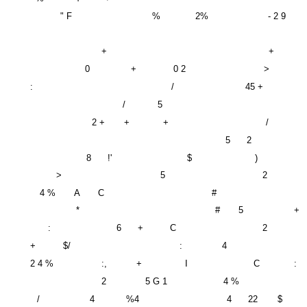
" F
%
2%
- 2 9
+
+
0
+
0 2
>
:
/
45 +
/
5
2 +
+
+
/
5
2
8
!'
$
)
>
5
2
4 %
A
C
#
*
#
5
+
:
6
+
C
2
+
$/
:
4
2 4 %
:,
+
I
C
:
2
5 G 1
4 %
/
4
%4
4
22
$