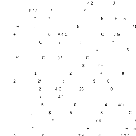
4 2
J
R * /
/
*
"
*
5
F
5
%
:
5
/ 
+
6
A 4 C
C
/ G
C
/
:
"
:
#
5
%
C
) /
C
$
2 +
1
2
+
#
2
2/
:
$
C
, 2
4 C
25
0
/
4 "
5
0
4
#/ +
,
$
5
3
C
:
#
,
7 4
"
F
%
5