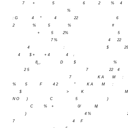
7
+
5
6
2
%
4
%
: G
4
*
4
22
6
2
%
5
%
#
+
5
2%
5
7 %
4
22
4
:
$
2
4
$ +
+ 4
4
(
8
D
$
%
D 7
2 5
7
22
4
7
K A
M
:
%
5
F
4 2
"
K A
M
:
$
>
K
N O
)
C
5
)
C
%
+
0/
M
((
)
4 %
7
4
F