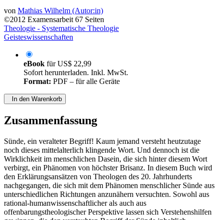
von
Mathias Wilhelm (Autor:in)
©2012
Examensarbeit
67 Seiten
Theologie - Systematische Theologie
Geisteswissenschaften
eBook
für
US$ 22,99
Sofort herunterladen. Inkl. MwSt.
Format:
PDF – für alle Geräte
In den Warenkorb
Zusammenfassung
Sünde, ein veralteter Begriff! Kaum jemand versteht heutzutage
noch dieses mittelalterlich klingende Wort. Und dennoch ist die
Wirklichkeit im menschlichen Dasein, die sich hinter diesem Wort
verbirgt, ein Phänomen von höchster Brisanz. In diesem Buch wird
den Erklärungsansätzen von Theologen des 20. Jahrhunderts
nachgegangen, die sich mit dem Phänomen menschlicher Sünde aus
unterschiedlichen Richtungen anzunähern versuchten. Sowohl aus
rational-humanwissenschaftlicher als auch aus
offenbarungstheologischer Perspektive lassen sich Verstehenshilfen