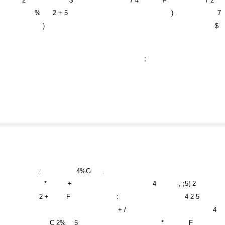
2
$
7 4
#
" 7 2
%
2 + 5
)
7
)
$
;
:
4%G
;
*
+
4
-, ;5( 2
2 +
F
:
4 2 5
+ /
4
C 2%
5
*
F