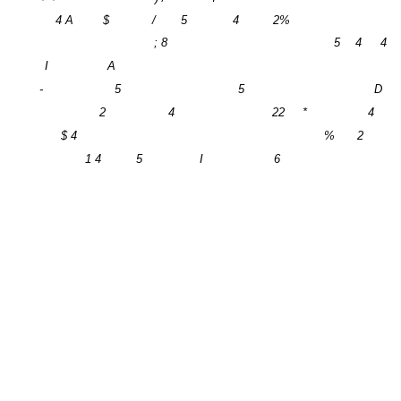
4 A
$
/
5
4
2%
; 8
5
4
4
I
A
-
5
5
D
2
4
22
*
4
$ 4
%
2
1 4
5
I
6