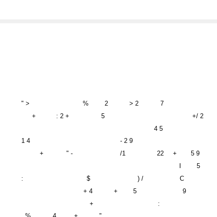
" >
%
2
> 2
7
+
: 2 +
5
+/ 2
4 5
1 4
- 2 9
+
" -
/1
22
+
5 9
I
5
:
$
) /
C
+ 4
+
5
9
+
:
%
4
+
"