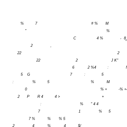
%
7
# %
M
;
"
%
C
4 %
8
?
E
2
,
22
2
22
2
J K"
6
2 %4
:
5
G
7
:
5
:
%
5
%
M
=
0
% +
-% +
2
P
R 4
4 >
+
:
%
" 4 4
7
1
%
5
7 %
%
% 5
2
4
%
4
$/