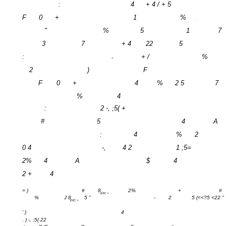
:
4
+ 4 / + 5
F
0
+
1
%
.
"
%
5
1
7
3
7
+ 4
22
5
:
+ /
%
<
2
)
F
F
0
+
4
%
2 5
7
%
4
:
2 -, ;5( +
#
5
4
A
:
4
%
2
0 4
-,
4 2
1 ;5=
2%
4
A
$
4
2 +
4
= )
#
8
2%
+
#
E0C >
%
J 8
5 "
-
2
5 (<<?5 <22 "
E0C >
' )
4
. ) -, ;5( 22