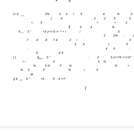
+
5
(< 6
2%
2
2
+
5
4
%
2
T->
)
4
, 2
C
5
0
+,
5
+
+
2
$
5
4
%
6
5 "
+5 (<<=5 !=' * + /
/
5
T->
:
2
2%
-
7
4
8
7 4
2
/
:
0
5
4
)
5
:
4
0
:
6
4 S
( )
8
5 "
-
2
5 (<<?5 <=J K"
E0C >
+ /
4
5
G
%
5 G
F
%
%
+
%
5
F
%
+
5
M
(( 8
5 "
+5
5 .. 5 !<?
D 7
(