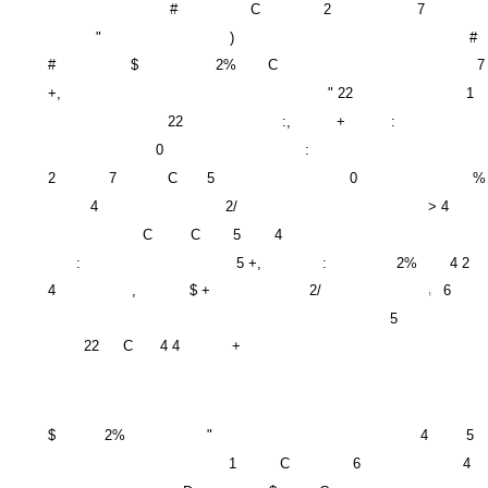
#
C
2
7
"
)
#
#
$
2%
C
7
+,
" 22
1
22
:,
+
:
0
:
2
7
C
5
0
%
4
2/
> 4
C
C
5
4
:
5 +,
:
2%
4 2
4
,
$ +
2/
6
!
5
22
C
4 4
+
$
2%
"
4
5
1
C
6
4