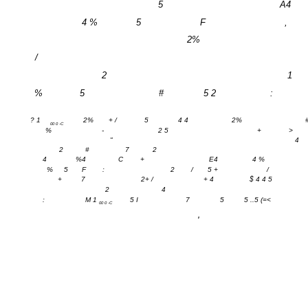
5
A4
4 %
5
F
,
2%
/
2
1
%
5
#
5 2
:
? 1
2%
+ /
5
4 4
2%
00 0 -C
%
-
2 5
+
>
"
4
2
#
7
2
4
%4
C
+
E4
4 %
%
5
F
:
2
/
5 +
/
+
7
2+ /
+ 4
$ 4 4 5
2
4
:
M 1
5 I
7
5
5 ..5 (=<
00 0 -C
'