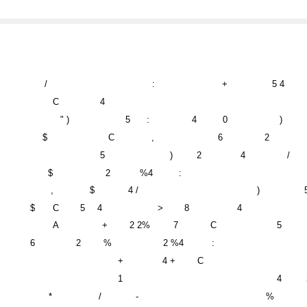
/
:
+
5 4
C
4
" )
5
:
4
0
)
$
C
,
6
2
5
)
2
4
/
$
2
%4
:
,
$
4 /
)
$
C
5
4
>
8
4
A
+
2 2%
7
C
5
6
2
%
2 %4
:
+
4 +
C
1
4
*
/
-
%