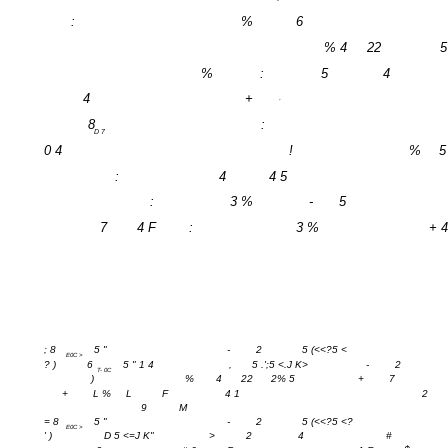
:
%
6
%
4
22
5
%
:
5
4
4
+
'
8
:
D 7
0 4
!
%
5
:
4
4 5
:
3 %
-
5
7
4 F
:
3 %
+ 4
; 8
5 "
-
2
5 (<<?5 <
E0C >
? )
6
5 " 1 4
,
5 .';5 <.J K>
-
2
T- 0C
)
%
4
22
2% 5
+
7
+
L %
L
F
4 1
2
9
M
= 8
5 "
-
2
5 (<<?5 <?
E0C >
' )
D 5 <=J K"
>
2
4
#