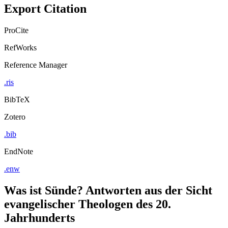
Export Citation
ProCite
RefWorks
Reference Manager
.ris
BibTeX
Zotero
.bib
EndNote
.enw
Was ist Sünde? Antworten aus der Sicht
evangelischer Theologen des 20.
Jahrhunderts