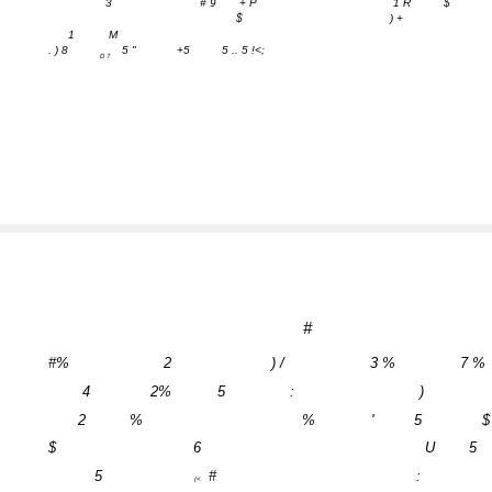
3
# 9
+ P
1 R
$
$
) +
1
M
. ) 8
5 "
+5
5 .. 5 !<;
D 7
#
#%
2
) /
3 %
7 %
4
2%
5
:
)
2
%
%
'
5
$
$
6
U
5
5
#
:
(<