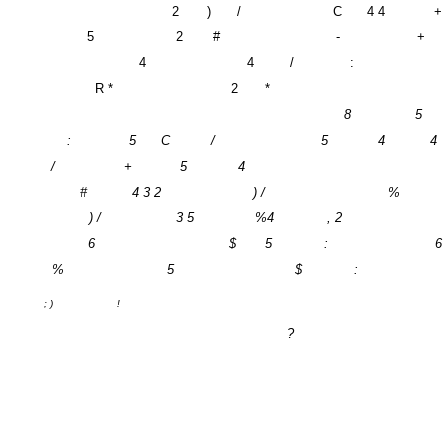
2
)
/
C
4 4
+
5
2
#
-
+
4
4
/
:
R *
2
*
8
5
:
5
C
/
5
4
4
/
+
5
4
#
4 3 2
) /
%
) /
3 5
%4
, 2
6
$
5
:
6
%
5
$
:
; )
!
?