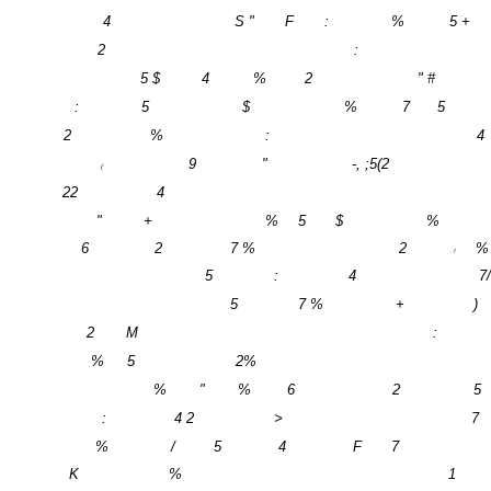
4
S "
F
:
%
5 +
2
:
5
$
4
%
2
" #
:
5
$
%
7
5
2
%
:
4
9
"
-, ;5(2
(
22
4
"
+
%
5
$
%
6
2
7 %
2
%
!
5
:
4
7
5
7 %
+
)
2
M
:
%
5
2%
%
"
%
6
2
5
:
4 2
>
7
%
/
5
4
F
7
K
%
1