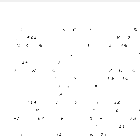
2
5
C
/
%
+,
5 4 4
:
%
2
%
5
%
1
4
4 %
=
5
'
2 +
/
:
2
2/
C
2
C
C
"
>
4 %
4 G
2
5
#
:
%
" 1 4
/
2
+
J $
:
%
1
4
+ /
5 2
F
0
+
2%
+
"
4 1
/
) 4
%
2 +