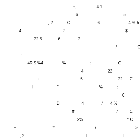
+,
4 1
6
5
, 2
C
6
4 % 5
4
2
:
$
22 5
6
2
/
:
4R $ %4
%
:
C
4
22
+
5
22
C
I
"
%
:
C
D
4
/
4 %
#
/
C
2%
" C
+
#
/
:
>
, 2
I
I