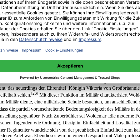
argelegt wird. Darüber hinaus entgegnet sie in einem Gespräch mit Dubs
bereiten ihr Probleme des Verständnisses und der Pronunziation, es las
gehen einher mit der Antipathie und Geringschätzung Englands. Sie gib
[22]
ht vorhandenen „Einwohner-Meldeamt[es]“
(302). Zudem gerät die en
eaks‘ nennen“ (302). Es lässt sich aus dieser umfangreichen Kritik Ade
nnten und Neuen. Aus dieser Unsicherheit entsteht folglich wiederum 
e lehnt sie restriktiv ab und sieht dies als „Traditionsbruch und Auf
nen Industriestaat ebenfalls kritisch gegenübersteht, wird in ihrer Vo
eht an dieser Stelle für das Alte in der Grafschaft Ruppin. Diese sollt
argelegten Grafschaft Ruppin zu erhalten.
ervativen und liberalen Adels; er weist zahlreiche Eigenschaften des 
t, das neuerdings den Ehrentitel ‚Königin Viktoria von Großbritannien
[26]
ifelhaft schien.
Mit dieser Funktion im Militär charakterisiert Wol
 im Militär diente, eine militärische Schule besuchten, um anschließen
s die partiell voranschreitende Bedeutungslosigkeit des Militärs in de
) Einstellung gegenüber. Nach Zuberbühler sei Woldemar „die moderne 
chen Tugenden wie Ordnung, Disziplin, Einfachheit und Loyalität zurü
ener Regimenter wandelte sich von der preußischen Einfachheit zum ka
niederen Adel war. Ebendieses wird in einem Gespräch mit Malerprofess