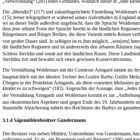
„Verwechslung“ (281) eines Gemäldes, wodurch dieser in „eine kleine
Die „liberal[e]“ (117) und zukunftsgerichtete Einstellung Woldemars
(15); ferner telegraphiert er während seines Aufenthaltes in England
sei an dieser Stelle außerdem angebracht, dass die Sprache Woldemars 
dass jene urbane Form der Sprache bereits in die ländlichen Regione
Bürgerinnen und Bürger Berlins, die diese Varietät mittels Reisen ver
von großer Dauer sind. In selbigen ist es ihm möglich, „sein[em] Int
die ländlichen Regionen und ist andererseits den urbanen Räumen zug
Schloss Stechlin und somit auf den ländlichen Raum. Diese Landbindu
Stechlins fort und bewahrt sich einen gewissen Konservativismus.
Die Vermählung Woldemars mit der Comtesse Armgard nimmt im
Ste
hauptsächlich mit der ältesten Tochter des Grafen Barby, Gräfin Melu
Übrigen in der Protektion Armgards, als diese vonseiten Melusines 
kleidet es zu schweigen“ (183). Angesichts der Aussage, dass „Jedes
der Vermählung Armgards und Woldemars kommt es zur „Aufhebung 
aus ökonomischen Aspekten sind gegen Ende des 19. Jahrhunderts un
finanzielle Absicherung mittels des Reichtums der Barbys zu garantie
3.1.4 Sägemühlenbesitzer Gundermann
Der Besitzer von sieben Mühlen, Unternehmer von Gundermann, ha
vollzogen wird. Er ist „ein Bourgeois und ein Parvenu“ (206) und kan