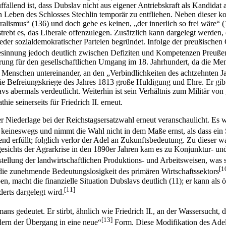
allend ist, dass Dubslav nicht aus eigener Antriebskraft als Kandidat an
 Leben des Schlosses Stechlin temporär zu entfliehen. Neben dieser kons
eralismus“ (136) und doch gebe es keinen, „der innerlich so frei wäre“ (
rebt es, das Liberale offenzulegen. Zusätzlich kann dargelegt werden, 
lieder sozialdemokratischer Parteien begründet. Infolge der preußische
 Gesinnung jedoch deutlich zwischen Defiziten und Kompetenzen Preuße
terung für den gesellschaftlichen Umgang im 18. Jahrhundert, da die Men
r Menschen untereinander, an den „Verbindlichkeiten des achtzehnten Ja
ie Befreiungskriege des Jahres 1813 große Huldigung und Ehre. Er gibt z
abermals verdeutlicht. Weiterhin ist sein Verhältnis zum Militär von g
ie seinerseits für Friedrich II. erneut.
Niederlage bei der Reichstagsersatzwahl erneut veranschaulicht. Es wir
ers keineswegs und nimmt die Wahl nicht in dem Maße ernst, als dass ei
d erfüllt; folglich verlor der Adel an Zukunftsbedeutung. Zu dieser 
esichts der Agrarkrise in den 1890er Jahren kam es zu Konjunktur- u
lung der landwirtschaftlichen Produktions- und Arbeitsweisen, was sc
[1
 die zunehmende Bedeutungslosigkeit des primären Wirtschaftssektors
en, macht die finanzielle Situation Dubslavs deutlich (11); er kann a
[11]
derts dargelegt wird.
 gedeutet. Er stirbt, ähnlich wie Friedrich II., an der Wassersucht, d
[13]
dern der Übergang in eine neue“
Form. Diese Modifikation des Adel