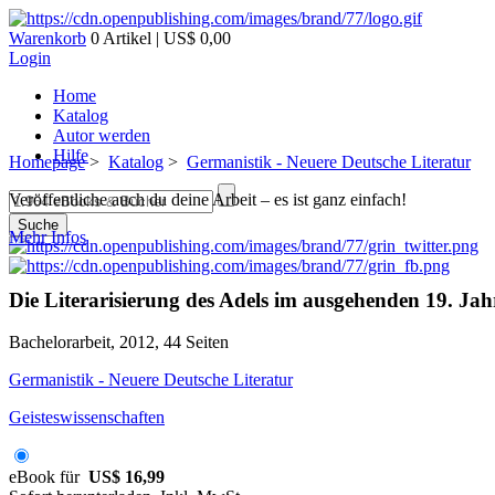
Warenkorb
0 Artikel | US$ 0,00
Login
Home
Katalog
Autor werden
Hilfe
Homepage
>
Katalog
>
Germanistik - Neuere Deutsche Literatur
Veröffentliche auch du deine Arbeit – es ist ganz einfach!
Suche
Mehr Infos
Die Literarisierung des Adels im ausgehenden 19. Ja
Bachelorarbeit, 2012, 44 Seiten
Germanistik - Neuere Deutsche Literatur
Geisteswissenschaften
eBook für
US$ 16,99