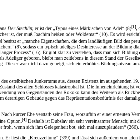
[1]
mans
Der Stechlin
; er ist der „Typus eines Märkischen von Adel“ (8)
,
er ist, der muß Joachim heißen oder Woldemar“ (10). Es wird ersicht
l besitzt er „manche Eigenschaften, die dem landläufigen Bild des pre
üchern“ (8), sodass ein typisch adeliges Desinteresse an der Bildung d
enslanger Prozess“ (16). Er gibt klar zu verstehen, dass man sich Bildu
ls Adeliger geboren, bleibt man zeitlebens in diesem Stand der Gesells
ng. Dieser war nicht dazu geneigt, sich ein erhöhtes Bildungsniveau anz
des ostelbischen Junkertums aus, dessen Existenz im ausgehenden 19. J
Zustand des alten Schlosses katastrophal ist. Die Inneneinrichtung ist
endung von Gegenständen des Rokoko kann des Weiteren als Rückbesinn
em derartigen Gebäude gegen das Repräsentationsbedürfnis der damalige
 Nach kurzer Ehe verstarb seine Frau, woraufhin er einer erneuten Verm
[4]
ine Option.
Deshalb ist Dubslav ein sehr vereinsamter Mensch; mit 
r froh, wenn sich ihm Gelegenheit bot, sich mal auszuplaudern“ (266).
n. Er liest die „Kreuzzeitung“ (399) und lässt sich außerdem von „den