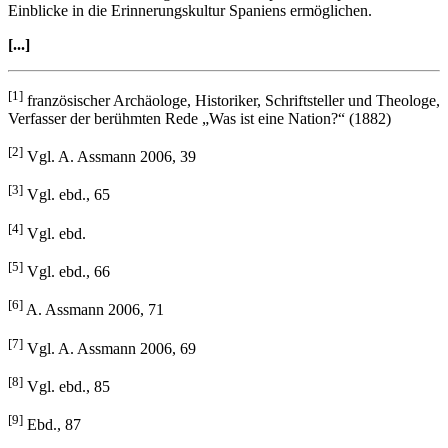
Einblicke in die Erinnerungs­kultur Spaniens ermöglichen.
[...]
[1]
französischer Archäologe, Historiker, Schriftsteller und Theologe,
Verfasser der berühmten Rede „Was ist eine Nation?“ (1882)
[2]
Vgl. A. Assmann 2006, 39
[3]
Vgl. ebd., 65
[4]
Vgl. ebd.
[5]
Vgl. ebd., 66
[6]
A. Assmann 2006, 71
[7]
Vgl. A. Assmann 2006, 69
[8]
Vgl. ebd., 85
[9]
Ebd., 87