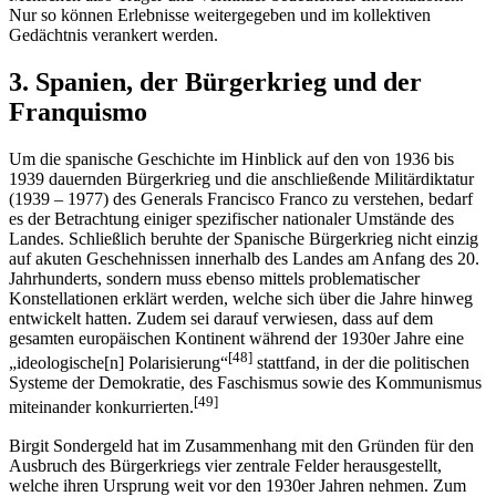
Nur so können Erlebnisse weitergegeben und im kollektiven
Gedächtnis verankert werden.
3. Spanien, der Bürgerkrieg und der
Franquismo
Um die spanische Geschichte im Hinblick auf den von 1936 bis
1939 dauernden Bürgerkrieg und die anschließende Militärdiktatur
(1939 – 1977) des Generals Francisco Franco zu verstehen, bedarf
es der Betrachtung einiger spezifischer nationaler Umstände des
Landes. Schließlich beruhte der Spanische Bürgerkrieg nicht einzig
auf akuten Geschehnissen innerhalb des Landes am Anfang des 20.
Jahrhunderts, sondern muss ebenso mittels problematischer
Konstellationen erklärt werden, welche sich über die Jahre hinweg
entwickelt hatten. Zudem sei darauf verwiesen, dass auf dem
gesamten europäischen Kontinent während der 1930er Jahre eine
[48]
„ideologische[n] Polarisierung“
stattfand, in der die politischen
Systeme der Demokratie, des Faschismus sowie des Kommunismus
[49]
miteinander konkurrierten.
Birgit Sondergeld hat im Zusammenhang mit den Gründen für den
Ausbruch des Bürgerkriegs vier zentrale Felder herausgestellt,
welche ihren Ursprung weit vor den 1930er Jahren nehmen. Zum