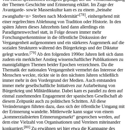
der Themen Geschichte und Erinnerung erklärt. Im Zuge der
Avantgarde- sowie Massenkultur kam es zu einem „beinahe
[78]
zwanghafte<n> Streben nach Modernität“
, einhergehend mit
einer regelrechten Ablehnung von Tradition oder Historie. In den
späten Jahren dieses Jahrzehnts fand dann allerdings ein
Paradigmenwechsel statt, in Folge dessen immer mehr
Forschungserkenntnisse in die öffentliche Diskussion der
Vergangenheit aufgenommen und ein stärkeres Augenmerk auf die
sozialen Strukturen während des Bürgerkriegs und der Diktatur
[79]
gelegt wurden.
Ab den folgenden 1990er Jahren ließ sich dann
zudem ein merklicher Anstieg wissenschaftlicher Publikationen zu
mannigfaltigen Themen beider Epochen verzeichnen. Da die
Thematik der nationalen Vergangenheit vermehrt das Interesse der
Menschen weckte, rückte sie in den nächsten Jahren schließlich
immer mehr in den Vordergrund der Medien. Auch entstanden
immer mehr gesellschaftliche Initiativen zur Aufarbeitung von
Bürgerkrieg und Militärdiktatur. Dabei kam es parallel zu dem auf
einmal zunehmenden Engagement der spanischen Gesellschaft ab
diesem Zeitpunkt auch zu politischen Schritten. All diese
Veränderungen führten dazu, dass sich der öffentliche Umgang mit
der Erinnerung wandelte. Mittlerweile kann sogar von einem
„kommerzialisierten Erinnerungsmarkt“ gesprochen werden, auf
dem eine Vielzahl von Organisationen und Vereinen miteinander
[80]
konkurriert.
Zu erwähnen sei hier etwa die Kampagne des