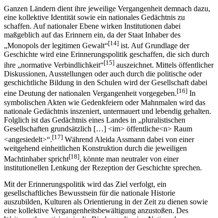
Ganzen Ländern dient ihre jeweilige Vergangenheit demnach dazu,
eine kollektive Identität sowie ein nationales Gedächtnis zu
schaffen. Auf nationaler Ebene wirken Institutionen dabei
maßgeblich auf das Erinnern ein, da der Staat Inhaber des
[14]
„Monopols der legitimen Gewalt“
ist. Auf Grundlage der
Geschichte wird eine Erinnerungspolitik geschaffen, die sich durch
[15]
ihre „normative Verbindlichkeit“
auszeichnet. Mittels öffentlicher
Diskussionen, Ausstellungen oder auch durch die politische oder
geschichtliche Bildung in den Schulen wird der Gesellschaft dabei
[16]
eine Deutung der nationalen Vergangenheit vorgegeben.
In
symbolischen Akten wie Gedenkfeiern oder Mahnmalen wird das
nationale Gedächtnis inszeniert, untermauert und lebendig gehalten.
Folglich ist das Gedächtnis eines Landes in „pluralistischen
Gesellschaften grundsätzlich […] <im> öffentliche<n> Raum
[17]
<angesiedelt>“.
Während Aleida Assmann dabei von einer
weitgehend einheitlichen Konstruktion durch die jeweiligen
[18]
Machtinhaber spricht
, könnte man neutraler von einer
institutionellen Lenkung der Rezeption der Geschichte sprechen.
Mit der Erinnerungspolitik wird das Ziel verfolgt, ein
gesellschaftliches Bewusstsein für die nationale Historie
auszubilden, Kulturen als Orientierung in der Zeit zu dienen sowie
eine kollektive Vergangenheits­bewältigung anzustoßen. Des