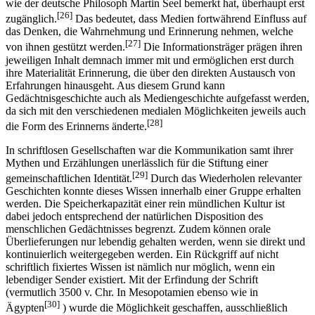
wie der deutsche Philosoph Martin Seel bemerkt hat, überhaupt erst
[26]
zugänglich.
Das bedeutet, dass Medien fortwährend Einfluss auf
das Denken, die Wahrnehmung und Erinnerung nehmen, welche
[27]
von ihnen gestützt werden.
Die Informationsträger prägen ihren
jeweiligen Inhalt demnach immer mit und ermöglichen erst durch
ihre Materialität Erinnerung, die über den direkten Austausch von
Erfahrungen hinausgeht. Aus diesem Grund kann
Gedächtnisgeschichte auch als Mediengeschichte aufgefasst werden,
da sich mit den verschiedenen medialen Möglichkeiten jeweils auch
[28]
die Form des Erinnerns änderte.
In schriftlosen Gesellschaften war die Kommunikation samt ihrer
Mythen und Erzählungen unerlässlich für die Stiftung einer
[29]
gemeinschaftlichen Identität.
Durch das Wiederholen relevanter
Geschichten konnte dieses Wissen innerhalb einer Gruppe erhalten
werden. Die Speicherkapazität einer rein mündlichen Kultur ist
dabei jedoch entsprechend der natürlichen Disposition des
menschlichen Gedächtnisses begrenzt. Zudem können orale
Überlieferungen nur lebendig gehalten werden, wenn sie direkt und
kontinuierlich weitergegeben werden. Ein Rückgriff auf nicht
schriftlich fixiertes Wissen ist nämlich nur möglich, wenn ein
lebendiger Sender existiert. Mit der Erfindung der Schrift
(vermutlich 3500 v. Chr. In Mesopotamien ebenso wie in
[30]
Ägypten
) wurde die Möglichkeit geschaffen, ausschließlich