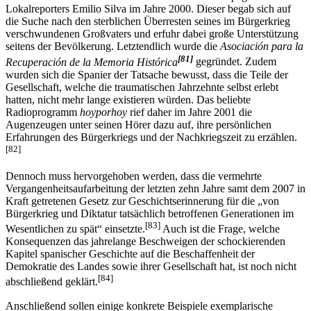
Lokalreporters Emilio Silva im Jahre 2000. Dieser begab sich auf
die Suche nach den sterblichen Überresten seines im Bürgerkrieg
verschwundenen Großvaters und erfuhr dabei große Unterstützung
seitens der Bevölkerung. Letztendlich wurde die
Asociación para la
[81]
Recuperación de la Memoria Histórica
gegründet. Zudem
wurden sich die Spanier der Tatsache bewusst, dass die Teile der
Gesellschaft, welche die traumatischen Jahrzehnte selbst erlebt
hatten, nicht mehr lange existieren würden. Das beliebte
Radioprogramm
hoyporhoy
rief daher im Jahre 2001 die
Augenzeugen unter seinen Hörer dazu auf, ihre persönlichen
Erfahrungen des Bürgerkriegs und der Nachkriegszeit zu erzählen.
[82]
Dennoch muss hervorgehoben werden, dass die vermehrte
Vergangenheits­aufarbeitung der letzten zehn Jahre samt dem 2007 in
Kraft getretenen Gesetz zur Geschichtserinnerung für die „von
Bürgerkrieg und Diktatur tatsächlich betroffenen Generationen im
[83]
Wesentlichen zu spät“ einsetzte.
Auch ist die Frage, welche
Konsequenzen das jahrelange Beschweigen der schockierenden
Kapitel spanischer Geschichte auf die Beschaffenheit der
Demokratie des Landes sowie ihrer Gesellschaft hat, ist noch nicht
[84]
abschließend geklärt.
Anschließend sollen einige konkrete Beispiele exemplarische