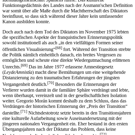
Funktionsgedächtnis des Landes nach der Assmann'schen Definition
war somit über alle Maße durch die Machtherrschaft des Diktators
beeinflusst, so dass sich während dieser Jahre kein umfassender
Kanon ausbilden konnte.
Doch auch nach dem Tod des Diktators im November 1975 lebten
die spezifischen Aspekte der franquistischen Erinnerungspolitik
sowohl institutionell als auch „in den vielfältigen Formen seiner
[68]
öffentlichen Visualisierung“
fort. Während der Transition strebte
die Politik nämlich einheitlich danach, ein breites Vergessen zu
ermöglichen und scheute eine direkte Wiedergutmachung erlittenen
[69]
Unrechts.
Das im Jahre 1977 erlassene Amnestiegesetz
(
LeydeAmnistía
) macht diese Bemühungen um eine weitgehende
Distanzierung zu den traumatischen Erfahrungen der jüngsten
[70]
Vergangenheit deutlich.
Besonders die Erinnerungen der
Verlierer wurden damit in die familiäre Sphäre verdrängt und lebte,
wenn überhaupt, vereinzelt und in der gesellschaftlichen Isolation
weiter. Gregorio Morán kommt deshalb zu dem Schluss, dass das
Verdrängen der historischen Erinnerung der „Preis der Transition“
[71]
darstellte.
Nichtsdestotrotz setzte bereits in den Transitionsjahren
eine kulturelle Aufarbeitung sowie Auseinandersetzung mit der
jüngeren nationalen Vergangenheit ein. Eher bestand in den ersten
Übergangsjahren nach der Diktatur das Problem, dass keine
[72]