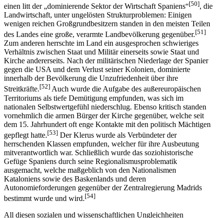
[50]
einen litt der „dominierende Sektor der Wirtschaft Spaniens“
, die
Landwirtschaft, unter ungelösten Strukturproblemen: Einigen
wenigen reichen Großgrundbesitzern standen in den meisten Teilen
[51]
des Landes eine große, verarmte Landbevölkerung gegenüber.
Zum anderen herrschte im Land ein ausgesprochen schwieriges
Verhältnis zwischen Staat und Militär einerseits sowie Staat und
Kirche andererseits. Nach der militärischen Niederlage der Spanier
gegen die USA und dem Verlust seiner Kolonien, dominierte
innerhalb der Bevölkerung die Unzufriedenheit über ihre
[52]
Streitkräfte.
Auch wurde die Aufgabe des außereuropäischen
Territoriums als tiefe Demütigung empfunden, was sich im
nationalen Selbstwertgefühl niederschlug. Ebenso kritisch standen
vornehmlich die armen Bürger der Kirche gegenüber, welche seit
dem 15. Jahrhundert oft enge Kontakte mit den politisch Mächtigen
[53]
gepflegt hatte.
Der Klerus wurde als Verbündeter der
herrschenden Klassen empfunden, welcher für ihre Ausbeutung
mitverantwortlich war. Schließlich wurde das soziohistorische
Gefüge Spaniens durch seine Regionalismusproblematik
ausgemacht, welche maßgeblich von den Nationalismen
Kataloniens sowie des Baskenlands und deren
Autonomieforderungen gegenüber der Zentralregierung Madrids
[54]
bestimmt wurde und wird.
All diesen sozialen und wissenschaftlichen Ungleichheiten