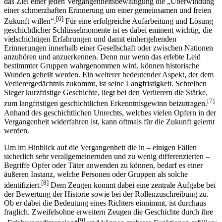
das Ziel einer jeden Vergangenheitsbewältigung die „Überwindung
einer schmerzhaften Erinnerung um einer gemeinsamen und freien
[6]
Zukunft willen“.
Für eine erfolgreiche Aufarbeitung und Lösung
geschichtlicher Schlüsselmomente ist es dabei eminent wichtig, die
vielschichtigen Erfahrungen und damit einhergehenden
Erinnerungen innerhalb einer Gesellschaft oder zwischen Nationen
anzuhören und anzuerkennen. Denn nur wenn das erlebte Leid
bestimmter Gruppen wahrgenommen wird, können historische
Wunden geheilt werden. Ein weiterer bedeutender Aspekt, der dem
Verlierergedächtnis zukommt, ist seine Langfristigkeit. Schreiben
Sieger kurzfristige Geschichte, liegt bei den Verlierern die Stärke,
[7]
zum langfristigen geschichtlichen Erkenntnisgewinn beizutragen.
Anhand des geschichtlichen Unrechts, welches vielen Opfern in der
Vergangenheit widerfahren ist, kann oftmals für die Zukunft gelernt
werden.
Um im Hinblick auf die Vergangenheit die in – einigen Fällen
sicherlich sehr verall­gemeinernden und zu wenig differenzierten –
Begriffe Opfer oder Täter anwenden zu können, bedarf es einer
äußeren Instanz, welche Personen oder Gruppen als solche
[8]
identifiziert.
Dem Zeugen kommt dabei eine zentrale Aufgabe bei
der Bewertung der Historie sowie bei der Rollenzuschreibung zu.
Ob er dabei die Bedeutung eines Richters einnimmt, ist durchaus
fraglich. Zweifelsohne erweitern Zeugen die Geschichte durch ihre
[9]