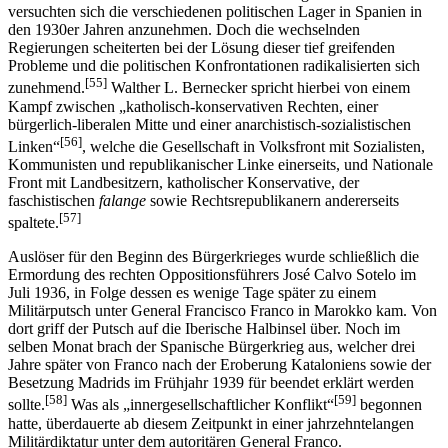
versuchten sich die verschiedenen politischen Lager in Spanien in
den 1930er Jahren anzunehmen. Doch die wechselnden
Regierungen scheiterten bei der Lösung dieser tief greifenden
Probleme und die politischen Konfrontationen radikalisierten sich
[55]
zunehmend.
Walther L. Bernecker spricht hierbei von einem
Kampf zwischen „katholisch-konservativen Rechten, einer
bürgerlich-liberalen Mitte und einer anarchistisch-sozialistischen
[56]
Linken“
, welche die Gesellschaft in Volksfront mit Sozialisten,
Kommunisten und republikanischer Linke einerseits, und Nationale
Front mit Landbesitzern, katholischer Konservative, der
faschistischen
falange
sowie Rechts­republikanern andererseits
[57]
spaltete.
Auslöser für den Beginn des Bürgerkrieges wurde schließlich die
Ermordung des rechten Oppositionsführers José Calvo Sotelo im
Juli 1936, in Folge dessen es wenige Tage später zu einem
Militärputsch unter General Francisco Franco in Marokko kam. Von
dort griff der Putsch auf die Iberische Halbinsel über. Noch im
selben Monat brach der Spanische Bürgerkrieg aus, welcher drei
Jahre später von Franco nach der Eroberung Kataloniens sowie der
Besetzung Madrids im Frühjahr 1939 für beendet erklärt werden
[58]
[59]
sollte.
Was als „innergesellschaftlicher Konflikt“
begonnen
hatte, überdauerte ab diesem Zeitpunkt in einer jahrzehntelangen
Militärdiktatur unter dem autoritären General Franco.