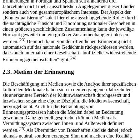
Erinnerungen in Portugal und Spanien seit annähernd drei
Jahrzehnten nicht mehr ausschließlich Angelegenheit dieser Länder
sondern auch von gesamteuropäischem Interesse. Der Aspekt der
„Kontextualisierung“ spielt hier eine ausschlaggebende Rolle: durch
die nachträgliche Einsicht und Einordnung nationaler Geschehen in
einen größeren geschichtlichen Zusammenhang kann der jeweilige
Horizont geweitet und ein größerer Zusammenhang erschlossen
[23]
werden.
Dennoch kann von der öffentlichen Erinnerung nicht
automatisch auf das nationale Gedächtnis rückgeschlossen werden,
da es auch innerhalb einer Gesellschaft „inoffizielle, widerstreitende
[24]
Erinnerungsgemeinschaften“ gibt.
2.3. Medien der Erinnerung
Die Beschäftigung mit Medien sowie die Analyse ihrer spezifischen
kulturellen Merkmale haben sich in den vergangenen Jahrzehnten
als anerkannter Bereich der Kulturwissenschaft durchgesetzt und
inzwischen sogar eine eigene Disziplin, die Medienwissenschaft,
hervorgebracht. Auch für die Betrachtung von
Erinnerungsprozessen haben die Medien dabei an Bedeutung
gewonnen. Ganz generell gesprochen können Medien als
Vermittlungssystem zwischen Innen- und Außenwelt definiert
[25]
werden.
Als Übermittler von Botschaften sind sie dabei jedoch
niemals neutral, sondern erzeugen Sinn und machen eine Realität,