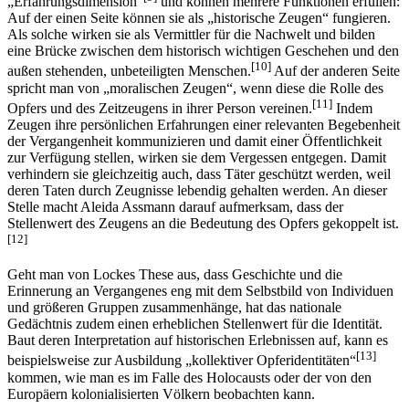
„Erfahrungsdimension“
und können mehrere Funktionen erfüllen:
Auf der einen Seite können sie als „historische Zeugen“ fungieren.
Als solche wirken sie als Vermittler für die Nachwelt und bilden
eine Brücke zwischen dem historisch wichtigen Geschehen und den
[10]
außen stehenden, unbeteiligten Menschen.
Auf der anderen Seite
spricht man von „moralischen Zeugen“, wenn diese die Rolle des
[11]
Opfers und des Zeitzeugens in ihrer Person vereinen.
Indem
Zeugen ihre persönlichen Erfahrungen einer relevanten Begebenheit
der Vergangenheit kommunizieren und damit einer Öffentlichkeit
zur Verfügung stellen, wirken sie dem Vergessen entgegen. Damit
verhindern sie gleichzeitig auch, dass Täter geschützt werden, weil
deren Taten durch Zeugnisse lebendig gehalten werden. An dieser
Stelle macht Aleida Assmann darauf aufmerksam, dass der
Stellenwert des Zeugens an die Bedeutung des Opfers gekoppelt ist.
[12]
Geht man von Lockes These aus, dass Geschichte und die
Erinnerung an Vergangenes eng mit dem Selbstbild von Individuen
und größeren Gruppen zusammenhänge, hat das nationale
Gedächtnis zudem einen erheblichen Stellenwert für die Identität.
Baut deren Interpretation auf historischen Erlebnissen auf, kann es
[13]
beispielsweise zur Ausbildung „kollektiver Opferidentitäten“
kommen, wie man es im Falle des Holocausts oder der von den
Europäern kolonialisierten Völkern beobachten kann.