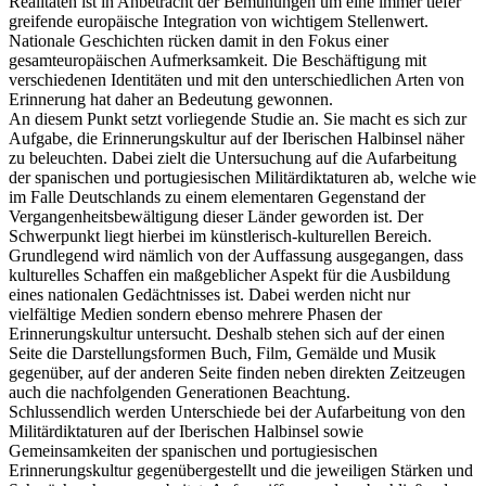
Realitäten ist in Anbetracht der Bemühungen um eine immer tiefer
greifende europäische Integration von wichtigem Stellenwert.
Nationale Geschichten rücken damit in den Fokus einer
gesamteuropäischen Aufmerksamkeit. Die Beschäftigung mit
verschiedenen Identitäten und mit den unterschiedlichen Arten von
Erinnerung hat daher an Bedeutung gewonnen.
An diesem Punkt setzt vorliegende Studie an. Sie macht es sich zur
Aufgabe, die Erinnerungskultur auf der Iberischen Halbinsel näher
zu beleuchten. Dabei zielt die Untersuchung auf die Aufarbeitung
der spanischen und portugiesischen Militärdiktaturen ab, welche wie
im Falle Deutschlands zu einem elementaren Gegenstand der
Vergangenheitsbewältigung dieser Länder geworden ist. Der
Schwerpunkt liegt hierbei im künstlerisch-kulturellen Bereich.
Grundlegend wird nämlich von der Auffassung ausgegangen, dass
kulturelles Schaffen ein maßgeblicher Aspekt für die Ausbildung
eines nationalen Gedächtnisses ist. Dabei werden nicht nur
vielfältige Medien sondern ebenso mehrere Phasen der
Erinnerungskultur untersucht. Deshalb stehen sich auf der einen
Seite die Darstellungsformen Buch, Film, Gemälde und Musik
gegenüber, auf der anderen Seite finden neben direkten Zeitzeugen
auch die nachfolgenden Generationen Beachtung.
Schlussendlich werden Unterschiede bei der Aufarbeitung von den
Militärdiktaturen auf der Iberischen Halbinsel sowie
Gemeinsamkeiten der spanischen und portugiesischen
Erinnerungskultur gegenübergestellt und die jeweiligen Stärken und