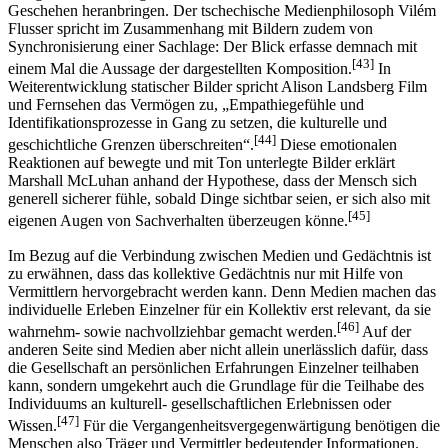
Geschehen heranbringen. Der tschechische Medienphilosoph Vilém
Flusser spricht im Zusammenhang mit Bildern zudem von
Synchronisierung einer Sachlage: Der Blick erfasse demnach mit
[43]
einem Mal die Aussage der dargestellten Komposition.
In
Weiterentwicklung statischer Bilder spricht Alison Landsberg Film
und Fernsehen das Vermögen zu, „Empathiegefühle und
Identifikationsprozesse in Gang zu setzen, die kulturelle und
[44]
geschichtliche Grenzen überschreiten“.
Diese emotionalen
Reaktionen auf bewegte und mit Ton unterlegte Bilder erklärt
Marshall McLuhan anhand der Hypothese, dass der Mensch sich
generell sicherer fühle, sobald Dinge sichtbar seien, er sich also mit
[45]
eigenen Augen von Sachverhalten überzeugen könne.
Im Bezug auf die Verbindung zwischen Medien und Gedächtnis ist
zu erwähnen, dass das kollektive Gedächtnis nur mit Hilfe von
Vermittlern hervorgebracht werden kann. Denn Medien machen das
individuelle Erleben Einzelner für ein Kollektiv erst relevant, da sie
[46]
wahrnehm- sowie nachvollziehbar gemacht werden.
Auf der
anderen Seite sind Medien aber nicht allein unerlässlich dafür, dass
die Gesellschaft an persönlichen Erfahrungen Einzelner teilhaben
kann, sondern umgekehrt auch die Grundlage für die Teilhabe des
Individuums an kulturell- gesellschaftlichen Erlebnissen oder
[47]
Wissen.
Für die Vergangenheitsvergegenwärtigung benötigen die
Menschen also Träger und Vermittler bedeutender Informationen.