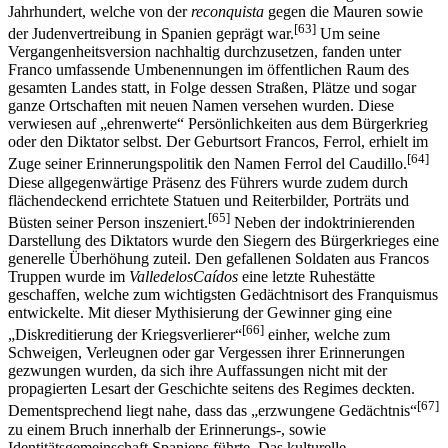
Jahrhundert, welche von der
reconquista
gegen die Mauren sowie
[63]
der Judenvertreibung in Spanien geprägt war.
Um seine
Vergangenheitsversion nachhaltig durchzusetzen, fanden unter
Franco umfassende Umbenennungen im öffentlichen Raum des
gesamten Landes statt, in Folge dessen Straßen, Plätze und sogar
ganze Ortschaften mit neuen Namen versehen wurden. Diese
verwiesen auf „ehrenwerte“ Persönlichkeiten aus dem Bürgerkrieg
oder den Diktator selbst. Der Geburtsort Francos, Ferrol, erhielt im
[64]
Zuge seiner Erinnerungspolitik den Namen Ferrol del Caudillo.
Diese allgegenwärtige Präsenz des Führers wurde zudem durch
flächendeckend errichtete Statuen und Reiterbilder, Porträts und
[65]
Büsten seiner Person inszeniert.
Neben der indoktrinierenden
Darstellung des Diktators wurde den Siegern des Bürgerkrieges eine
generelle Überhöhung zuteil. Den gefallenen Soldaten aus Francos
Truppen wurde im
ValledelosCaídos
eine letzte Ruhestätte
geschaffen, welche zum wichtigsten Gedächtnisort des Franquismus
entwickelte. Mit dieser Mythisierung der Gewinner ging eine
[66]
„Diskreditierung der Kriegsverlierer“
einher, welche zum
Schweigen, Verleugnen oder gar Vergessen ihrer Erinnerungen
gezwungen wurden, da sich ihre Auffassungen nicht mit der
propagierten Lesart der Geschichte seitens des Regimes deckten.
[67]
Dementsprechend liegt nahe, dass das „erzwungene Gedächtnis“
zu einem Bruch innerhalb der Erinnerungs-, sowie
Identitätsgemeinschaft Spaniens führte. Das kulturelle