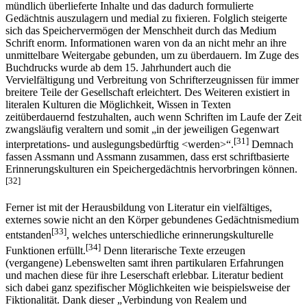
mündlich überlieferte Inhalte und das dadurch formulierte
Gedächtnis auszulagern und medial zu fixieren. Folglich steigerte
sich das Speichervermögen der Menschheit durch das Medium
Schrift enorm. Informationen waren von da an nicht mehr an ihre
unmittelbare Weitergabe gebunden, um zu überdauern. Im Zuge des
Buchdrucks wurde ab dem 15. Jahrhundert auch die
Vervielfältigung und Verbreitung von Schrifterzeugnissen für immer
breitere Teile der Gesellschaft erleichtert. Des Weiteren existiert in
literalen Kulturen die Möglichkeit, Wissen in Texten
zeitüberdauernd festzuhalten, auch wenn Schriften im Laufe der Zeit
zwangsläufig veraltern und somit „in der jeweiligen Gegenwart
[31]
interpretations- und auslegungsbedürftig <werden>“.
Demnach
fassen Assmann und Assmann zusammen, dass erst schriftbasierte
Erinnerungskulturen ein Speichergedächtnis hervorbringen können.
[32]
Ferner ist mit der Herausbildung von Literatur ein vielfältiges,
externes sowie nicht an den Körper gebundenes Gedächtnismedium
[33]
entstanden
, welches unterschiedliche erinnerungs­kulturelle
[34]
Funktionen erfüllt.
Denn literarische Texte erzeugen
(vergangene) Lebenswelten samt ihren partikularen Erfahrungen
und machen diese für ihre Leserschaft erlebbar. Literatur bedient
sich dabei ganz spezifischer Möglichkeiten wie beispielsweise der
Fiktionalität. Dank dieser „Verbindung von Realem und