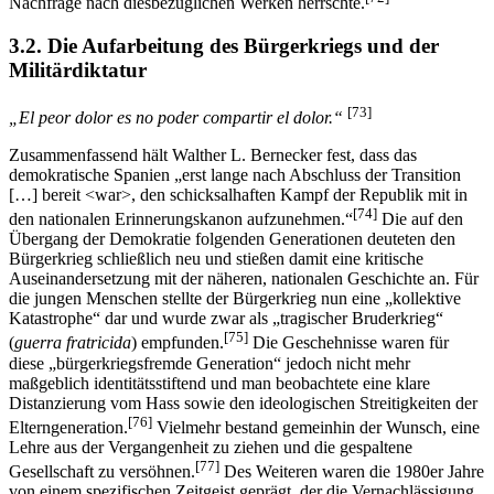
Nachfrage nach diesbezüglichen Werken herrschte.
3.2. Die Aufarbeitung des Bürgerkriegs und der
Militärdiktatur
[73]
„El peor dolor es no poder compartir el dolor.“
Zusammenfassend hält Walther L. Bernecker fest, dass das
demokratische Spanien „erst lange nach Abschluss der Transition
[…] bereit <war>, den schicksalhaften Kampf der Republik mit in
[74]
den nationalen Erinnerungskanon aufzunehmen.“
Die auf den
Übergang der Demokratie folgenden Generationen deuteten den
Bürgerkrieg schließlich neu und stießen damit eine kritische
Auseinandersetzung mit der näheren, nationalen Geschichte an. Für
die jungen Menschen stellte der Bürgerkrieg nun eine „kollektive
Katastrophe“ dar und wurde zwar als „tragischer Bruderkrieg“
[75]
(
guerra fratricida
) empfunden.
Die Geschehnisse waren für
diese „bürgerkriegsfremde Generation“ jedoch nicht mehr
maßgeblich identitätsstiftend und man beobachtete eine klare
Distanzierung vom Hass sowie den ideologischen Streitigkeiten der
[76]
Elterngeneration.
Vielmehr bestand gemeinhin der Wunsch, eine
Lehre aus der Vergangenheit zu ziehen und die gespaltene
[77]
Gesellschaft zu versöhnen.
Des Weiteren waren die 1980er Jahre
von einem spezifischen Zeitgeist geprägt, der die Vernachlässigung