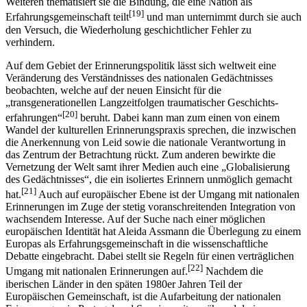
Weiteren thematisiert sie die Bindung, die eine Nation als
[19]
Erfahrungsgemeinschaft teilt
und man unternimmt durch sie auch
den Versuch, die Wiederholung geschichtlicher Fehler zu
verhindern.
Auf dem Gebiet der Erinnerungspolitik lässt sich weltweit eine
Veränderung des Verständnisses des nationalen Gedächtnisses
beobachten, welche auf der neuen Einsicht für die
„transgenerationellen Langzeitfolgen traumatischer Geschichts­
[20]
erfahrungen“
beruht. Dabei kann man zum einen von einem
Wandel der kulturellen Erinnerungspraxis sprechen, die inzwischen
die Anerkennung von Leid sowie die nationale Verantwortung in
das Zentrum der Betrachtung rückt. Zum anderen bewirkte die
Vernetzung der Welt samt ihrer Medien auch eine „Globalisierung
des Gedächtnisses“, die ein isoliertes Erinnern unmöglich gemacht
[21]
hat.
Auch auf europäischer Ebene ist der Umgang mit nationalen
Erinnerungen im Zuge der stetig voranschreitenden Integration von
wachsendem Interesse. Auf der Suche nach einer möglichen
europäischen Identität hat Aleida Assmann die Überlegung zu einem
Europas als Erfahrungsgemeinschaft in die wissenschaftliche
Debatte eingebracht. Dabei stellt sie Regeln für einen verträglichen
[22]
Umgang mit nationalen Erinnerungen auf.
Nachdem die
iberischen Länder in den späten 1980er Jahren Teil der
Europäischen Gemeinschaft, ist die Aufarbeitung der nationalen