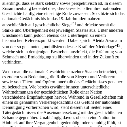
allerdings, dass es stark selektiv sowie perspektivisch ist. In diesem
Zusammenhang bedeutet dies, dass Gesellschaften ihrer nationalen
Geschichte häufig eine einseitige Rolle zuweisen. So stützte sich das
nationale Gedächtnis bis in das 19. Jahrhundert nahezu
[4]
ausschließlich auf geschichtliche Siege
und drückte somit die
Stärke und Überlegenheit des jeweiligen Staates aus. Unter anderen
Umständen kann jedoch ebenso das Unterliegen zu einem
historischen Referenzpunkt werden. Dabei spricht Aleida Assmann
[5]
von der so genannten „mobilisierende<n> Kraft der Niederlage“
,
welche sich in demjenigen Bestreben ausdrückt, die Erfahrung von
Schmach und Erniedrigung zu überwinden und in der Zukunft zu
verhindern.
Wenn man die nationale Geschichte einzelner Staaten betrachtet, ist
es zudem von Bedeutung, die Rolle von Siegern und Verlierern
sowie von Tätern und Opfern innerhalb des Gedächtnisses genauer
zu beleuchten. Wie bereits erwähnt bringen unterschiedliche
Wahrnehmungen der geschichtlichen Rolle einer Nation
verschiedene Empfindungen hervor. Während in Gesellschaften mit
einem so genannten Verlierergedächtnis das Gefühl der nationalen
Demütigung vorherrschen wird, steht diesem auf Seiten eines
Tätergedächtnisses die Auseinandersetzung mit der geschichtlichen
Schande gegenüber. Unabhängig davon, ob sich eine Nation im
Hinblick auf ihre Vergangenheit gedemütigt oder schuldig fühlt, ist