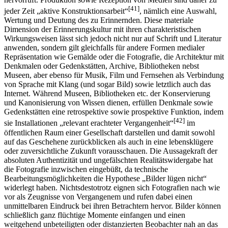
[41]
jeder Zeit „aktive Konstruktionsarbeit“
, nämlich eine Auswahl,
Wertung und Deutung des zu Erinnernden. Diese materiale
Dimension der Erinnerungskultur mit ihren charakteristischen
Wirkungsweisen lässt sich jedoch nicht nur auf Schrift und Literatur
anwenden, sondern gilt gleichfalls für andere Formen medialer
Repräsentation wie Gemälde oder die Fotografie, die Architektur mit
Denkmalen oder Gedenkstätten, Archive, Bibliotheken nebst
Museen, aber ebenso für Musik, Film und Fernsehen als Verbindung
von Sprache mit Klang (und sogar Bild) sowie letztlich auch das
Internet. Während Museen, Bibliotheken etc. der Konservierung
und Kanonisierung von Wissen dienen, erfüllen Denkmale sowie
Gedenkstätten eine retrospektive sowie prospektive Funktion, indem
[42]
sie Installationen „relevant erachteter Vergangenheit“
im
öffentlichen Raum einer Gesellschaft darstellen und damit sowohl
auf das Geschehene zurückblicken als auch in eine lebensklügere
oder zuversichtliche Zukunft vorausschauen. Die Aussagekraft der
absoluten Authentizität und ungefälschten Realitätswidergabe hat
die Fotografie inzwischen eingebüßt, da technische
Bearbeitungsmöglichkeiten die Hypothese „Bilder lügen nicht“
widerlegt haben. Nichtsdestotrotz eignen sich Fotografien nach wie
vor als Zeugnisse von Vergangenem und rufen dabei einen
unmittelbaren Eindruck bei ihren Betrachtern hervor. Bilder können
schließlich ganz flüchtige Momente einfangen und einen
weitgehend unbeteiligten oder distanzierten Beobachter nah an das