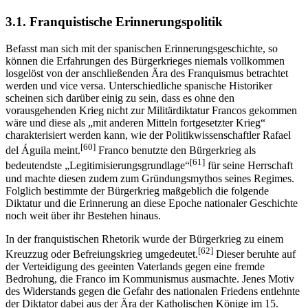
3.1. Franquistische Erinnerungspolitik
Befasst man sich mit der spanischen Erinnerungsgeschichte, so
können die Erfahrungen des Bürgerkrieges niemals vollkommen
losgelöst von der anschließenden Ära des Franquismus betrachtet
werden und vice versa. Unterschiedliche spanische Historiker
scheinen sich darüber einig zu sein, dass es ohne den
vorausgehenden Krieg nicht zur Militärdiktatur Francos gekommen
wäre und diese als „mit anderen Mitteln fortgesetzter Krieg“
charakterisiert werden kann, wie der Politikwissenschaftler Rafael
[60]
del Águila meint.
Franco benutzte den Bürgerkrieg als
[61]
bedeutendste „Legitimisierungsgrundlage“
für seine Herrschaft
und machte diesen zudem zum Gründungsmythos seines Regimes.
Folglich bestimmte der Bürgerkrieg maßgeblich die folgende
Diktatur und die Erinnerung an diese Epoche nationaler Geschichte
noch weit über ihr Bestehen hinaus.
In der franquistischen Rhetorik wurde der Bürgerkrieg zu einem
[62]
Kreuzzug oder Befreiungskrieg umgedeutet.
Dieser beruhte auf
der Verteidigung des geeinten Vaterlands gegen eine fremde
Bedrohung, die Franco im Kommunismus ausmachte. Jenes Motiv
des Widerstands gegen die Gefahr des nationalen Friedens entlehnte
der Diktator dabei aus der Ära der Katholischen Könige im 15.