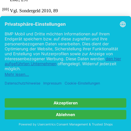
[69]
Vgl. Sondergeld 2010, 89
[70]
Vgl. Bernecker/Brinkmann 2007, 246
[71]
Bernecker 2005, 11
[72]
Vgl. Aguilar Fernández 2006, 297
[73]
In: Chacón 2002, 210 („Der schlimmste Schmerz ist der
darüber, den Schmerz nicht teilen zu können.“)
[74]
Bernecker/Brinkmann 2007, 249
[75]
Ebd., 234
[76]
Ebd.
[77]
Vgl. Bernecker 2005, 11 f
[78]
Bernecker/ Brinkmann 2007, 275
[79]
Vgl. Bernecker/ Brinkmann 2007, 306