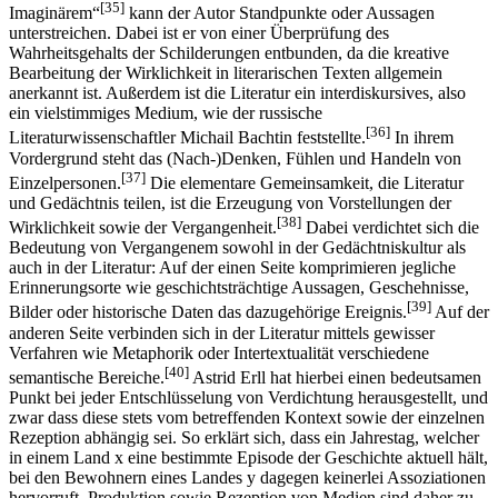
[35]
Imaginärem“
kann der Autor Standpunkte oder Aussagen
unterstreichen. Dabei ist er von einer Überprüfung des
Wahrheitsgehalts der Schilderungen entbunden, da die kreative
Bearbeitung der Wirklichkeit in literarischen Texten allgemein
anerkannt ist. Außerdem ist die Literatur ein interdiskursives, also
ein vielstimmiges Medium, wie der russische
[36]
Literaturwissenschaftler Michail Bachtin feststellte.
In ihrem
Vordergrund steht das (Nach-)Denken, Fühlen und Handeln von
[37]
Einzelpersonen.
Die elementare Gemeinsamkeit, die Literatur
und Gedächtnis teilen, ist die Erzeugung von Vorstellungen der
[38]
Wirklichkeit sowie der Vergangenheit.
Dabei verdichtet sich die
Bedeutung von Vergangenem sowohl in der Gedächtniskultur als
auch in der Literatur: Auf der einen Seite komprimieren jegliche
Erinnerungsorte wie geschichtsträchtige Aussagen, Geschehnisse,
[39]
Bilder oder historische Daten das dazugehörige Ereignis.
Auf der
anderen Seite verbinden sich in der Literatur mittels gewisser
Verfahren wie Metaphorik oder Intertextualität verschiedene
[40]
semantische Bereiche.
Astrid Erll hat hierbei einen bedeutsamen
Punkt bei jeder Entschlüsselung von Verdichtung herausgestellt, und
zwar dass diese stets vom betreffenden Kontext sowie der einzelnen
Rezeption abhängig sei. So erklärt sich, dass ein Jahrestag, welcher
in einem Land x eine bestimmte Episode der Geschichte aktuell hält,
bei den Bewohnern eines Landes y dagegen keinerlei Assoziationen
hervorruft. Produktion sowie Rezeption von Medien sind daher zu