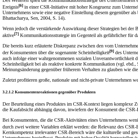
Des Weiteren spielt die Kommunikationsstrategie des Unternehmens e
[6]
Ereignis
in einer CSR-Initiative mit hoher Kongruenz zum Untern
Unternehmens sowie eine negative Einstellung diesem gegenüber als be
Bhattacharya, Sen, 2004, S. 14).
Wenn jedoch die verstärkende Auswirkung dieser Strategien bei der B
[7]
aktive
Kommunikationsstrategie im Gegenteil als gefährlicher für d
Die bereits kurz erläuterte Diskrepanz zwischen den vom Unternehm
[9]
der Konsumenten über die sogenannte Scheinheiligkeit
des Unterneh
auch infolge einer wahrgenommenen sozialen Unverantwortlichkeit 
Scheinheiligkeit bei als reaktive konkrete Kommunikation (vgl. ebd.,
Meinungsänderung gegenüber früherem Verhalten zu glauben wie dies bei
Zuletzt profitieren große, nationale und nicht-private Unternehmen w
3.2.1.2 Konsumentenreaktionen gegenüber Produkten
Der Beurteilung eines Produktes im CSR-Kontext liegen komplexe Zu
die Kaufabsicht abhängig davon, inwiefern der Konsument die CSR-In
Bei Konsumenten, die die CSR-Aktivitäten eines Unternehmens wenig un
durch zwei weitere Variablen erklärt werden: die Relevanz des CS
Kernkompetenz irrelevanter CSR-Bereich wäre die kulturelle und gesc
Unternehmens beeinflusst, Produkte mit hoher Qualität herzustellen 