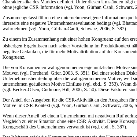
Charakteristika des Marktes definiert. Unter diesen Umständen trägt e
ohne jegliche CSR-Information (vgl. Yoon, Gürhan-Canli, Schwarz, 2
Zusammengefasst führen eine unternehmenseigene Informationsquelle,
ihrerseits eine negative Unternehmensevaluation bedingt (vgl. Bhat
wahrnehmen (vgl. Yoon, Gürhan-Canli, Schwarz, 2006, S. 382).
Zu einem im Zusammenhang mit einer hohen Kongruenz auf den ersten
bisherigen Ergebnissen nach seiner Vorstellung im Produktkontext nä
negative Gedanken, die für mehr Motivattribution auf der Konsumen
Kongruenz.
Die von Konsumenten wahrgenommenen eigennützlichen Motive sind 
Motiven (vgl. Forehand, Grier, 2003, S. 351). Bei einer solchen Dis
Unternehmensbeurteilung über die wahrgenommenen Motive, weil sic
unternehmen geäußerten Motive Einfluss (vgl. ebd., S. 353). Wenn d
(vgl. Becker-Olsen, Cudmore, Hill, 2006, S. 50). Diese Faktoren sind
Der Anteil der Ausgaben für die CSR-Aktivität an den Ausgaben für
Motive im CSR-Kontext (vgl. Yoon, Gürhan-Canli, Schwarz, 2006, S
Wenn dieser Anteil bei einem Unternehmen mit negativem Ruf gering 
Vergleich zu einer Situation ohne eine CSR-Aktivität. Diese Konse
Kerngeschäft des Unternehmens verwandt ist (vgl. ebd., S. 387).