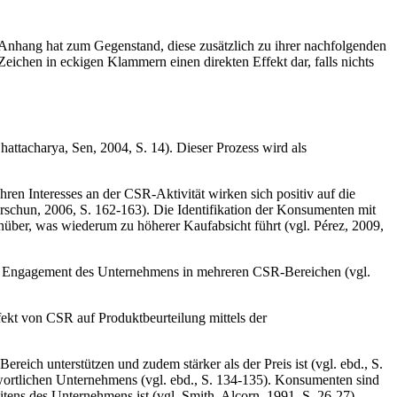
Anhang hat zum Gegenstand, diese zusätzlich zu ihrer nachfolgenden
Zeichen in eckigen Klammern einen direkten Effekt dar, falls nichts
attacharya, Sen, 2004, S. 14). Dieser Prozess wird als
 Interesses an der CSR-Aktivität wirken sich positiv auf die
schun, 2006, S. 162-163). Die Identifikation der Konsumenten mit
ber, was wiederum zu höherer Kaufabsicht führt (vgl. Pérez, 2009,
das Engagement des Unternehmens in mehreren CSR-Bereichen (vgl.
Effekt von CSR auf Produktbeurteilung mittels der
eich unterstützen und zudem stärker als der Preis ist (vgl. ebd., S.
twortlichen Unternehmens (vgl. ebd., S. 134-135). Konsumenten sind
eitens des Unternehmens ist (vgl. Smith, Alcorn, 1991, S. 26-27).