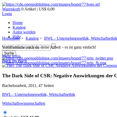
Warenkorb
0 Artikel | US$ 0,00
Login
Home
Katalog
Autor werden
Hilfe
Homepage
>
Katalog
>
BWL - Unternehmensethik, Wirtschaftsethi
Veröffentliche auch du deine Arbeit – es ist ganz einfach!
Suche
Mehr Infos
Blick ins Buch
The Dark Side of CSR: Negative Auswirkungen der Co
Bachelorarbeit, 2011, 47 Seiten
BWL - Unternehmensethik, Wirtschaftsethik
Wirtschaftswissenschaften