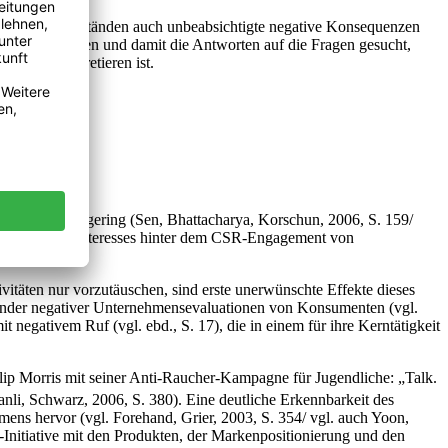
estimmten Umständen auch unbeabsichtigte negative Konsequenzen
uenzen entstehen und damit die Antworten auf die Fragen gesucht,
 2 zu interpretieren ist.
rden.
ität relativ gering (Sen, Bhattacharya, Korschun, 2006, S. 159/
ive des Selbstinteresses hinter dem CSR-Engagement von
täten nur vorzutäuschen, sind erste unerwünschte Effekte dieses
eßender negativer Unternehmensevaluationen von Konsumenten (vgl.
negativem Ruf (vgl. ebd., S. 17), die in einem für ihre Kerntätigkeit
ilip Morris mit seiner Anti-Raucher-Kampagne für Jugendliche: „Talk.
nli, Schwarz, 2006, S. 380). Eine deutliche Erkennbarkeit des
ns hervor (vgl. Forehand, Grier, 2003, S. 354/ vgl. auch Yoon,
nitiative mit den Produkten, der Markenpositionierung und den