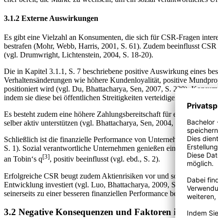
3.1.2 Externe Auswirkungen
Es gibt eine Vielzahl an Konsumenten, die sich für CSR-Fragen inte
bestrafen (Mohr, Webb, Harris, 2001, S. 61). Zudem beeinflusst CSR
(vgl. Drumwright, Lichtenstein, 2004, S. 18-20).
Die in Kapitel 3.1.1, S. 7 beschriebene positive Auswirkung eines 
Verhaltensänderungen wie höhere Kundenloyalität, positive Mundpro
positioniert wird (vgl. Du, Bhattacharya, Sen, 2007, S. 230). Konsum
indem sie diese bei öffentlichen Streitigkeiten verteidigen und nega
Es besteht zudem eine höhere Zahlungsbereitschaft für ein ethisches P
selber aktiv unterstützen (vgl. Bhattacharya, Sen, 2004, S. 20).
Schließlich ist die finanzielle Performance von Unternehmen einer 
S. 1). Sozial verantwortliche Unternehmen genießen eine höhere Kunde
[3]
an Tobin‘s q
, positiv beeinflusst (vgl. ebd., S. 2).
Erfolgreiche CSR beugt zudem Aktienrisiken vor und sorgt daher für
Entwicklung investiert (vgl. Luo, Bhattacharya, 2009, S. 206-207). 
seinerseits zu einer besseren finanziellen Performance beitragen (vgl
3.2 Negative Konsequenzen und Faktoren ihrer Ents