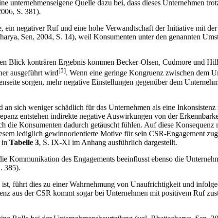
ine unternehmenseigene Quelle dazu bei, dass dieses Unternehmen trotz s
006, S. 381).
 ein negativer Ruf und eine hohe Verwandtschaft der Initiative mit d
tacharya, Sen, 2004, S. 14), weil Konsumenten unter den genannten Ums
 Blick konträren Ergebnis kommen Becker-Olsen, Cudmore und Hill (2
[5]
her ausgeführt wird
. Wenn eine geringe Kongruenz zwischen dem Un
tenseite sorgen, mehr negative Einstellungen gegenüber dem Unternehm
an sich weniger schädlich für das Unternehmen als eine Inkonsist
krepanz entstehen indirekte negative Auswirkungen von der Erkennbark
h die Konsumenten dadurch getäuscht fühlen. Auf diese Konsequenz n
iesem lediglich gewinnorientierte Motive für sein CSR-Engagement zug
 in
Tabelle 3
, S. IX-XI im Anhang ausführlich dargestellt.
 die Kommunikation des Engagements beeinflusst ebenso die Unternehm
. 385).
ist, führt dies zu einer Wahrnehmung von Unaufrichtigkeit und infolg
quenz aus der CSR kommt sogar bei Unternehmen mit positivem Ruf zus