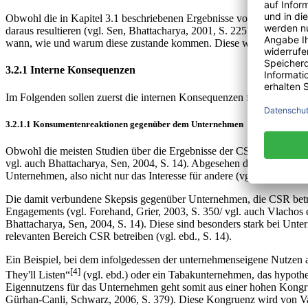
Obwohl die in Kapitel 3.1 beschriebenen Ergebnisse von CSR-Initi
daraus resultieren (vgl. Sen, Bhattacharya, 2001, S. 225). Nachfolg
wann, wie und warum diese zustande kommen. Diese werden in
Tabe
3.2.1 Interne Konsequenzen
Im Folgenden sollen zuerst die internen Konsequenzen für das Untern
3.2.1.1 Konsumentenreaktionen gegenüber dem Unternehmen
Obwohl die meisten Studien über die Ergebnisse der CSR für Unterne
vgl. auch Bhattacharya, Sen, 2004, S. 14). Abgesehen davon sieht e
Unternehmen, also nicht nur das Interesse für andere (vgl. Mohr, Webb
Die damit verbundene Skepsis gegenüber Unternehmen, die CSR betrei
Engagements (vgl. Forehand, Grier, 2003, S. 350/ vgl. auch Vlachos 
Bhattacharya, Sen, 2004, S. 14). Diese sind besonders stark bei Unte
relevanten Bereich CSR betreiben (vgl. ebd., S. 14).
Ein Beispiel, bei dem infolgedessen der unternehmenseigene Nutzen au
[4]
They'll Listen“
(vgl. ebd.) oder ein Tabakunternehmen, das hypothe
Eigennutzens für das Unternehmen geht somit aus einer hohen Kongru
Gürhan-Canli, Schwarz, 2006, S. 379). Diese Kongruenz wird von Va