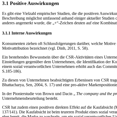
3.1 Positive Auswirkungen
Es gibt eine Vielzahl empirischer Studien, die die positiven Auswi
Beschreibung möglichst umfassend anhand einiger aktueller Studien ch
anderes angemerkt wurde, die „+“-Zeichen deuten auf eine Kombinati
3.1.1 Interne Auswirkungen
Konsumenten ziehen oft Schlussfolgerungen darüber, welche Motive ei
Motivattribution bezeichnet (vgl. Dinh, 2011, S. 58).
Ein bestehendes Bewusstsein über die CSR-Aktivitäten eines Untern
Einstellungen gegenüber dem Unternehmen, die Identifikation der Ko
einem sozial verantwortlichen Unternehmen erhöht auch das Commitm
S.185-186).
Zu diesen von Unternehmen beabsichtigten Erbenissen von CSR trage
Bhattacharya, Sen, 2004, S. 17) und eine pro-aktive Markenpositioni
In der Pionierstudie von Brown und Dacin „
The company and the pr
Unternehmensbeurteilung besteht.
CSR hat zudem einen positiven direkten Effekt auf die Kaufabsicht (M
137/141). Die Kaufabsicht ist beim teureren Produkt eines sozial ve
eher bereit, die Marke zu wechseln, um ein sozial verantwortliches Un