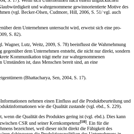
2004, S. 17). Wenn sich Unternehmen nach einem unglücklichen
e Glaubwürdigkeit und wahrgenommene gewinnorientierte Motive des
ehmen (vgl. Becker-Olsen, Cudmore, Hill, 2006, S. 51/ vgl. auch
enüber dem Unternehmen untersucht wird, erweist sich eine pro-
009, S. 82).
l. Wagner, Lutz, Weitz, 2009, S. 78) beeinflusst die Wahrnehmung
ng gegenüber dem Unternehmen entsteht, die nicht nur direkt, sondern
konkrete Kommunikation trägt mehr zur wahrgenommenen
n Umständen ist, dass Menschen bereit sind, an eine
eigentümern (Bhattacharya, Sen, 2004, S. 17).
nformationen nehmen einen Einfluss auf die Produktbeurteilung und
ktinformationen wie die Qualität zustande (vgl. ebd., S. 229).
 wenn die Qualität des Produktes gering ist (vgl. ebd.). Dies kann
[10]
ng zwischen CSR und seiner Kernkompetenz
. Ein für die
ens bezeichnet, weil dieser nicht direkt die Fähigkeit des
h wären dahingegen die Produktionspolitiken des Unternehmens in