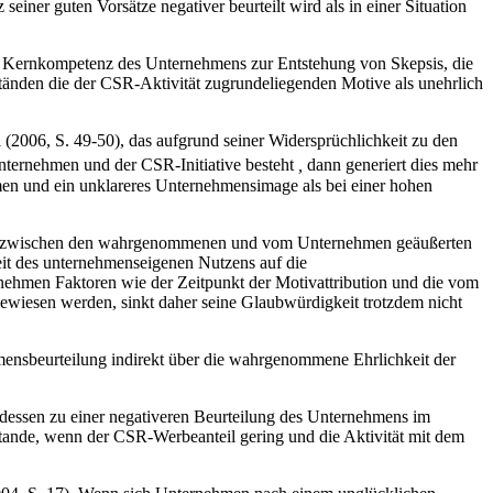
einer guten Vorsätze negativer beurteilt wird als in einer Situation
er Kernkompetenz des Unternehmens zur Entstehung von Skepsis, die
tänden die der CSR-Aktivität zugrundeliegenden Motive als unehrlich
006, S. 49-50), das aufgrund seiner Widersprüchlichkeit zu den
ternehmen und der CSR-Initiative besteht
,
dann generiert dies mehr
en und ein unklareres Unternehmensimage als bei einer hohen
enz zwischen den wahrgenommenen und vom Unternehmen geäußerten
eit des unternehmenseigenen Nutzens auf die
ehmen Faktoren wie der Zeitpunkt der Motivattribution und die vom
ewiesen werden, sinkt daher seine Glaubwürdigkeit trotzdem nicht
ensbeurteilung indirekt über die wahrgenommene Ehrlichkeit der
edessen zu einer negativeren Beurteilung des Unternehmens im
tande, wenn der CSR-Werbeanteil gering und die Aktivität mit dem