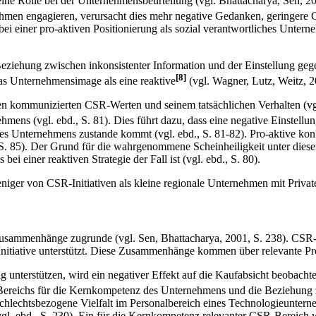
ine Rolle bei der Unternehmensbeurteilung (vgl. Bhattacharya, Sen, 
ehmen engagieren, verursacht dies mehr negative Gedanken, geringer
i einer pro-aktiven Positionierung als sozial verantwortliches Untern
eziehung zwischen inkonsistenter Information und der Einstellung geg
[8]
as Unternehmensimage als eine reaktive
(vgl. Wagner, Lutz, Weitz, 2
en kommunizierten CSR-Werten und seinem tatsächlichen Verhalten (vg
mens (vgl. ebd., S. 81). Dies führt dazu, dass eine negative Einstellu
des Unternehmens zustande kommt (vgl. ebd., S. 81-82). Pro-aktive 
 S. 85). Der Grund für die wahrgenommene Scheinheiligkeit unter diese
 einer reaktiven Strategie der Fall ist (vgl. ebd., S. 80).
eniger von CSR-Initiativen als kleine regionale Unternehmen mit Privat
sammenhänge zugrunde (vgl. Sen, Bhattacharya, 2001, S. 238). CSR-I
itiative unterstützt. Diese Zusammenhänge kommen über relevante Produ
terstützen, wird ein negativer Effekt auf die Kaufabsicht beobachtet,
R-Bereichs für die Kernkompetenz des Unternehmens und die Beziehu
hlechtsbezogene Vielfalt im Personalbereich eines Technologieunternehm
(vgl. ebd., S. 230). Ein für die Kernkompetenz relevanter CSR-Bereic