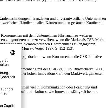
en Kaufentscheidungen heranziehen und unverantwortliche Unternehmen
antwortlichen Händler an allen Käufen und den gesamten Kaufbetrag
 des Konsumenten mit dem Unternehmen führt auch zu weiteren
hmen zu ignorieren oder zu verzeihen, wenn die Marke als CSR-Marke
gung eines sozial verantwortlichen Unternehmens zu engagieren,
schenken (vgl. Murray, Vogel, 1997, S. 152-153).
otte, 2008, S. 740), jedoch nur wenn Konsumenten die CSR-Initiative
rfolges im Zusammenhang mit der CSR (vgl. Luo, Bhattacharya, 2006,
ktqualität und einer hohen Innovationskraft, den Marktwert, gemessen
wenn das Unternehmen viel in Kommunikation oder Forschung und
nternehmensruf- und –kultur sowie Innovationsfähigkeit bei, die