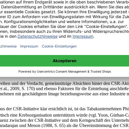
ativen aus Sicht von Unternehmen wünschenswert sind, können unter b
end werden die Umstände erläutert, unter denen diese negativen Konseq
lle 3
im Anhang, S. IX-XI ausführlich dargestellt, die analog wie Tabelle
ehmen und nachfolgend für seine Produkte dargestellt und erläutert we
hmen das Bewusstsein der Konsumenten annehmen, ist dieses in der Real
in beträchtlicher Anteil von Konsumenten zumindest einigermaßen Mot
, Harris, 2001, S. 59).
ben und der Verdacht, gemeinnützige Absichten hinter den CSR-Aktivi
et al., 2009, S. 170) und ebenso Faktoren für die Entstehung anschli
rnehmen mit geschädigtem Image beziehungsweise aus einer Industrie mit 
s der CSR-Initiative klar ersichtlich ist, ist das Tabakunternehmen Ph
tisch eine Krebsorganisation unterstützen würde (vgl. Yoon, Gürhan-Ca
enz zwischen der CSR-Initiative und dem Kerngeschäft des Unternehme
radarajan und Menon (1988, S. 65) als die Übereinstimmung der CSR-I