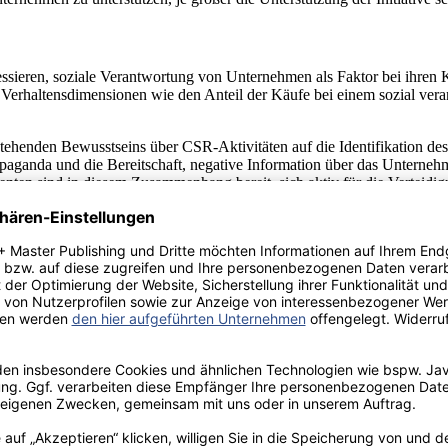
ressieren, soziale Verantwortung von Unternehmen als Faktor bei ihr
 Verhaltensdimensionen wie den Anteil der Käufe bei einem sozial ver
bestehenden Bewusstseins über CSR-Aktivitäten auf die Identifikation
paganda und die Bereitschaft, negative Information über das Unterne
enten sind in diesem Zusammenhang bereit, sich aktiv für die Verteidi
tiven Informationen über das Unternehmen nicht ohne Weiteres Glauben 
rodukt und eine viel geringere für ein nicht-ethisches (vgl. Trudel, C
der entscheidendsten längerfristigen Determinanten des Unternehmense
zufriedenheit (vgl. ebd., S. 10), die ihrerseits bei einer hohen Produ
 die Aufrechterhaltung der zukünftigen Kapitalflüsse, insbesondere 
Sie trägt zur Entwicklung immaterieller Ressourcen wie Humankapital, U
. Surroca, Tribo, Waddock, 2010, S. 477).
tehung