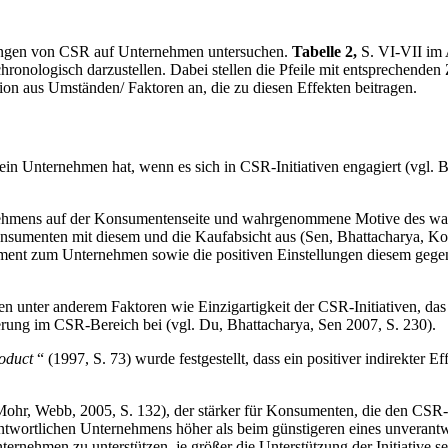
rkungen von CSR auf Unternehmen untersuchen.
Tabelle 2,
S. VI-VII im 
ronologisch darzustellen. Dabei stellen die Pfeile mit entsprechenden 
on aus Umständen/ Faktoren an, die zu diesen Effekten beitragen.
n Unternehmen hat, wenn es sich in CSR-Initiativen engagiert (vgl. Bh
ehmens auf der Konsumentenseite und wahrgenommene Motive des wahren
nsumenten mit diesem und die Kaufabsicht aus (Sen, Bhattacharya, Kor
ent zum Unternehmen sowie die positiven Einstellungen diesem gegenü
n unter anderem Faktoren wie Einzigartigkeit der CSR-Initiativen, 
erung im CSR-Bereich bei (vgl. Du, Bhattacharya, Sen 2007, S. 230).
oduct
“ (1997, S. 73) wurde festgestellt, dass ein positiver indirekter 
ohr, Webb, 2005, S. 132), der stärker für Konsumenten, die den CSR-Ber
rantwortlichen Unternehmens höher als beim günstigeren eines unveran
ternehmen zu unterstützen, je größer die Unterstützung der Initiative s