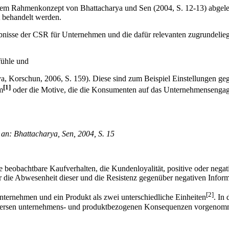
dem Rahmenkonzept von Bhattacharya und Sen (2004, S. 12-13) abgelei
t behandelt werden.
rgebnisse der CSR für Unternehmen und die dafür relevanten zugrundel
fühle und
ya, Korschun, 2006, S. 159). Diese sind zum Beispiel Einstellungen 
[1]
m
oder die Motive, die die Konsumenten auf das Unternehmensengage
an: Bhattacharya, Sen, 2004, S. 15
 beobachtbare Kaufverhalten, die Kundenloyalität, positive oder negat
r die Abwesenheit dieser und die Resistenz gegenüber negativen Infor
[2]
Unternehmen und ein Produkt als zwei unterschiedliche Einheiten
. In
rsen unternehmens- und produktbezogenen Konsequenzen vorgenommen