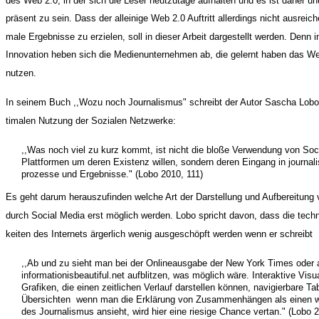
des Web 2.0, in der sich die Leser heutzutage aufhalten und es ist daher u
präsent zu sein. Dass der alleinige Web 2.0 Auftritt allerdings nicht ausreich
male Ergebnisse zu erzielen, soll in dieser Arbeit dargestellt werden. Denn i
Innovation heben sich die Medienunternehmen ab, die gelernt haben das Web
nutzen.
In seinem Buch ,,Wozu noch Journalismus" schreibt der Autor Sascha Lobo
timalen Nutzung der Sozialen Netzwerke:
,,Was noch viel zu kurz kommt, ist nicht die bloße Verwendung von Soc
Plattformen um deren Existenz willen, sondern deren Eingang in journali
prozesse und Ergebnisse." (Lobo 2010, 111)
Es geht darum herauszufinden welche Art der Darstellung und Aufbereitung 
durch Social Media erst möglich werden. Lobo spricht davon, dass die tech
keiten des Internets ärgerlich wenig ausgeschöpft werden wenn er schreibt
,,Ab und zu sieht man bei der Onlineausgabe der New York Times oder
informationisbeautiful.net aufblitzen, was möglich wäre. Interaktive Visu
Grafiken, die einen zeitlichen Verlauf darstellen können, navigierbare Ta
Übersichten ­ wenn man die Erklärung von Zusammenhängen als einen wi
des Journalismus ansieht, wird hier eine riesige Chance vertan." (Lobo 