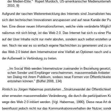
der Medien-Elite." ­ Rupert Murdoch, US-amerikanischer Medienunterne
2010, 9)
Aufgrund der raschen Weiterentwicklung des Internets sind Journalisten heu
sich den technischen Innovationen anzupassen und auf neue Kanäle der Pub
hen. Eine dieser neuen Informationsformen, welche viele veränderte Möglich
nalismus mit sich bringt, ist das Web 2.0. Das Internet hat sich zu einer Pla
auf der User Inhalte nicht nur mehr abrufen, sondern auch selbst erstellen u
nen. Noch nie war es so einfach eigene Nachrichten zu generieren und zu
das Web 2.0 bietet dem Internetnutzer eine Vielfalt an Optionen rasch und u
der Außenwelt in Verbindung zu treten.
,,Im Social Web werden Internetnutzer zueinander in Beziehung gesetzt
schen Sender und Empfänger verschwimmen, massenmediale Anbieter s
ten Dialog mit ihrem Publikum, sodass neue Formen von Öffentlichkeiten
entstehen können." (Büffel 2008, 134)
Ähnlich zu Jürgen Habermas postulierten ,,Strukturwandel der Öffentlichkei
einer erneuten massenmedialen Veränderung, die durch die partizipativen 
wege des Web 2.0 initiiert werden. (Vgl. Habermas, 1990). Diese neue Art de
beeinflusst jedoch nicht nur das Kommunikationsverhalten der Nutzer, sond