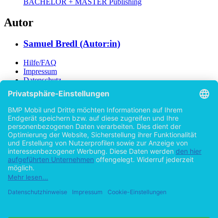
BACHELOR + MASTER Publishing
Autor
Samuel Bredl (Autor:in)
Hilfe/FAQ
Impressum
Datenschutz
AGB
Vertrag widerrufen
Zur Desktop-Version
Copyright ©Imprint in der Bedey & Thoms Media GmbH
powered
by
Open Publishing
Zurück