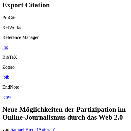
Export Citation
ProCite
RefWorks
Reference Manager
.ris
BibTeX
Zotero
.bib
EndNote
.enw
Neue Möglichkeiten der Partizipation im
Online-Journalismus durch das Web 2.0
von
Samuel Bredl (Autor:in)