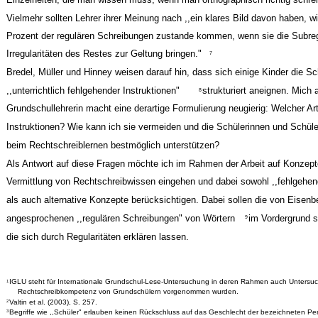
Vielmehr sollten Lehrer ihrer Meinung nach ,,ein klares Bild davon haben, w
Prozent der regulären Schreibungen zustande kommen, wenn sie die Subreg
Irregularitäten des Restes zur Geltung bringen."
7
Bredel, Müller und Hinney weisen darauf hin, dass sich einige Kinder die Schr
,,unterrichtlich fehlgehender Instruktionen"
strukturiert aneignen. Mich
8
Grundschullehrerin macht eine derartige Formulierung neugierig: Welcher Art
Instruktionen? Wie kann ich sie vermeiden und die Schülerinnen und Schüle
beim Rechtschreiblernen bestmöglich unterstützen?
Als Antwort auf diese Fragen möchte ich im Rahmen der Arbeit auf Konzept
Vermittlung von Rechtschreibwissen eingehen und dabei sowohl ,,fehlgehen
als auch alternative Konzepte berücksichtigen. Dabei sollen die von Eisen
angesprochenen ,,regulären Schreibungen" von Wörtern
im Vordergrund s
9
die sich durch Regularitäten erklären lassen.
IGLU steht für Internationale Grundschul-Lese-Untersuchung in deren Rahmen auch Untersu
1
Rechtschreibkompetenz von Grundschülern vorgenommen wurden.
Valtin et al. (2003), S. 257.
2
Begriffe wie ,,Schüler" erlauben keinen Rückschluss auf das Geschlecht der bezeichneten Pe
3