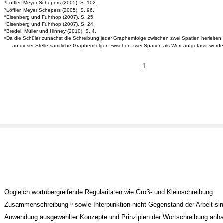
Löffler, Meyer-Schepers (2005), S. 102.
4
Löffler, Meyer Schepers (2005), S. 96.
5
Eisenberg und Fuhrhop (2007), S. 25.
6
Eisenberg und Fuhrhop (2007), S. 24.
7
Bredel, Müller und Hinney (2010), S. 4.
8
Da die Schüler zunächst die Schreibung jeder Graphemfolge zwischen zwei Spatien herleiten
9
an dieser Stelle sämtliche Graphemfolgen zwischen zwei Spatien als Wort aufgefasst werde
1
Obgleich wortübergreifende Regularitäten wie Groß- und Kleinschreibung
Zusammenschreibung
sowie Interpunktion nicht Gegenstand der Arbeit si
11
Anwendung ausgewählter Konzepte und Prinzipien der Wortschreibung anha