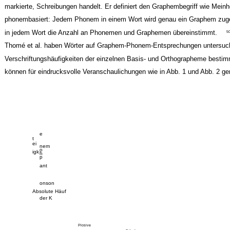
markierte, Schreibungen handelt. Er definiert den Graphembegriff wie Mein
phonembasiert: Jedem Phonem in einem Wort wird genau ein Graphem zug
in jedem Wort die Anzahl an Phonemen und Graphemen übereinstimmt.
5
Thomé et al. haben Wörter auf Graphem-Phonem-Entsprechungen untersuch
Verschriftungshäufigkeiten der einzelnen Basis- und Orthographeme bestim
können für eindrucksvolle Veranschaulichungen wie in Abb. 1 und Abb.
2 ge
e
t
ei
nem
o
igk
h
p
ant
onson
Absolute Häuf
der K
Plosive