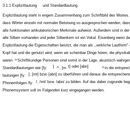
3.1.1 Explizitlautung
und
Standardlautung
Explizitlautung steht in engem Zusammenhang zum Schriftbild des Wortes. 
dass Wörter einzeln mit normaler Betonung so ausgesprochen werden, dass 
alle funktionalen artikulatorischen Merkmale aufweist. Außerdem sind in der
alle Silben vorhanden und jeder Silbenkern ist ein Vokal. Eisenberg weist da
Explizitlautung die Eigenschaften besitzt, die man als ,,wirkliche Lautform"
Kopf hat und die genutzt wird, wenn wir scheinbar Dinge hören, die physikal
waren.
Schriftkundige Personen sind somit in der Lage, akustisch wahr
28
]
t] oder [abn]
Standardlautungen wie [fy:
, [m
in die entsprec
29
30
], [mt] bzw. [abn] zu überführen und daraus die entsprechen
lautungen [fy:
/, /mt/ bzw. /abn/ zu bilden. Auf das dabei zugrunde lie
Phonemfolgen /fy:
Phonemsystem soll im Folgenden kurz eingegangen werden.