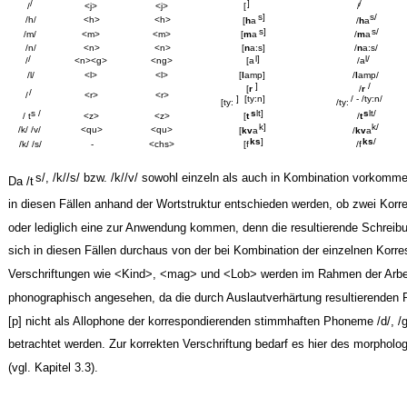
/
]
/
/
<j>
<j>
[
/
s]
s/
/h/
<h>
<h>
[
h
a
/
h
a
s]
s/
/m/
<m>
<m>
[
m
a
/
m
a
/n/
<n>
<n>
[
n
a:s]
/
n
a:s/
/
l]
l/
/
<n><g>
<ng>
[a
/a
/l/
<l>
<l>
[
l
amp]
/
l
amp/
]
/
[
r
/
r
/
/
<r>
<r>
] ­ [ty:n]
/ - /ty:n/
[ty:
/ty:
s /
s
lt]
s
lt/
<z>
<z>
/ t
[
t
/
t
k]
k/
/k/ /v/
<qu>
<qu>
[
kv
a
/
kv
a
ks
]
ks
/
/k/ /s/
-
<chs>
[f
/f
s/, /k//s/ bzw. /k//v/ sowohl einzeln als auch in Kombination vorkom
Da /t
in diesen Fällen anhand der Wortstruktur entschieden werden, ob zwei Kor
oder lediglich eine zur Anwendung kommen, denn die resultierende Schreib
sich in diesen Fällen durchaus von der bei Kombination der einzelnen Korr
Verschriftungen wie <Kind>, <mag> und <Lob> werden im Rahmen der Arbeit
phonographisch angesehen, da die durch Auslautverhärtung resultierenden P
[p] nicht als Allophone der korrespondierenden stimmhaften Phoneme /d/, /g
betrachtet werden. Zur korrekten Verschriftung bedarf es hier des morpholo
(vgl. Kapitel 3.3).