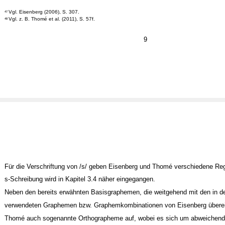
Vgl. Eisenberg (2006), S. 307.
47
Vgl. z. B. Thomé et al. (2011), S. 57f.
48
9
Für die Verschriftung von /s/ geben Eisenberg und Thomé verschiedene Reg
s-Schreibung wird in Kapitel 3.4 näher eingegangen.
Neben den bereits erwähnten Basisgraphemen, die weitgehend mit den in 
verwendeten Graphemen bzw. Graphemkombinationen von Eisenberg überei
Thomé auch sogenannte Orthographeme auf, wobei es sich um abweichend