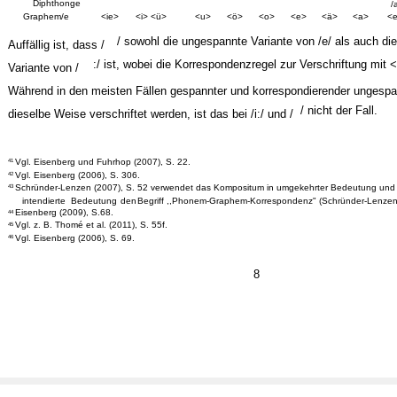
Diphthonge
/
Graphem/e
<ie>
<i> <ü>
<u>
<ö>
<o>
<e>
<ä>
<a>
<e
/ sowohl die ungespannte Variante von /e/ als auch d
Auffällig ist, dass /
:/ ist, wobei die Korrespondenzregel zur Verschriftung mit <
Variante von /
Während in den meisten Fällen gespannter und korrespondierender ungespa
/ nicht der Fall.
dieselbe Weise verschriftet werden, ist das bei /i:/ und /
Vgl. Eisenberg und Fuhrhop (2007), S. 22.
41
Vgl. Eisenberg (2006), S. 306.
42
Schründer-Lenzen (2007), S. 52 verwendet das Kompositum in umgekehrter Bedeutung und nu
43
intendierte
Bedeutung
den
Begriff ,,Phonem-Graphem-Korrespondenz" (Schründer-Lenzen 
Eisenberg (2009), S.68.
44
Vgl. z. B. Thomé et al. (2011), S. 55f.
45
Vgl. Eisenberg (2006), S. 69.
46
8