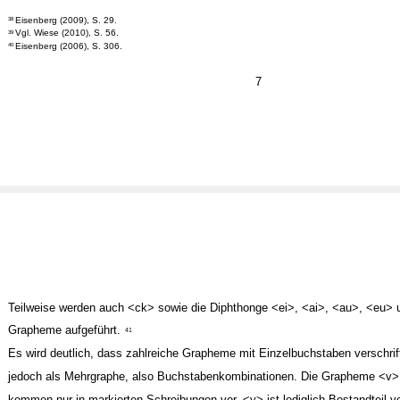
Eisenberg (2009), S. 29.
38
Vgl. Wiese (2010), S. 56.
39
Eisenberg (2006), S. 306.
40
7
Teilweise werden auch <ck> sowie die Diphthonge <ei>, <ai>, <au>, <eu> 
Grapheme aufgeführt.
41
Es wird deutlich, dass zahlreiche Grapheme mit Einzelbuchstaben verschrift
jedoch als Mehrgraphe, also Buchstabenkombinationen. Die Grapheme <v>
kommen nur in markierten Schreibungen vor, <y> ist lediglich Bestandteil 