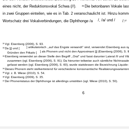
eines nicht, der Reduktionsvokal Schwa (//).
Die betonbaren Vokale las
36
in zwei Gruppen einteilen, wie es in Tab. 2 veranschaulicht ist. Hinzu kom
/, /a/ und /
Wortschatz drei Vokalverbindungen, die Diphthonge /a
/.
37
Vgl. Eisenberg (2006), S. 93.
31
] artikulatorisch ,,auf das Engste verwandt" sind, verwendet Eisenberg aus 
Da [j] und [
32
] als Phonem und nicht den Approximant [j] (Eisenberg (2006), S. 9
Gründen den Frikativ [
Eisenberg verwendet an dieser Stelle den Begriff ,,Oral" und fasst darunter Lateral /l/ und Vib
33
zusammen (vgl. Eisenberg (2006), S. 91). Da hierunter teilweise auch sämtliche Nichtnasa
gefasst werden (vgl. Eisenberg (2006), S. 60), wurde stattdessen die Bezeichnung Liquide 
Dieses Phonem steht stellvertretend für verschiedene konsonantische Realisierungsvarianten
34
Vgl. z. B. Wiese (2010), S. 54.
35
Vgl. Eisenberg (2009), S. 35.
36
Der Phonemstatus der Diphthonge ist allerdings umstritten (vgl. Wiese (2010), S. 50).
37
6