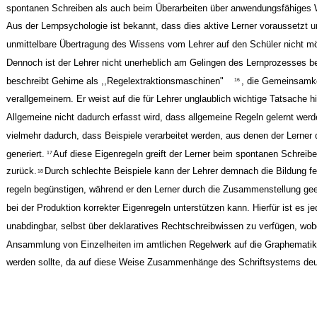
spontanen Schreiben als auch beim Überarbeiten über anwendungsfähiges 
Aus der Lernpsychologie ist bekannt, dass dies aktive Lerner voraussetzt u
unmittelbare Übertragung des Wissens vom Lehrer auf den Schüler nicht mög
Dennoch ist der Lehrer nicht unerheblich am Gelingen des Lernprozesses bet
beschreibt Gehirne als ,,Regelextraktionsmaschinen"
, die Gemeinsamk
16
verallgemeinern. Er weist auf die für Lehrer unglaublich wichtige Tatsache h
Allgemeine nicht dadurch erfasst wird, dass allgemeine Regeln gelernt wer
vielmehr dadurch, dass Beispiele verarbeitet werden, aus denen der Lerner 
generiert.
Auf diese Eigenregeln greift der Lerner beim spontanen Schrei
17
zurück.
Durch schlechte Beispiele kann der Lehrer demnach die Bildung fe
18
regeln begünstigen, während er den Lerner durch die Zusammenstellung gee
bei der Produktion korrekter Eigenregeln unterstützen kann. Hierfür ist es j
unabdingbar, selbst über deklaratives Rechtschreibwissen zu verfügen, wobe
Ansammlung von Einzelheiten im amtlichen Regelwerk auf die Graphematik
werden sollte, da auf diese Weise Zusammenhänge des Schriftsystems deu