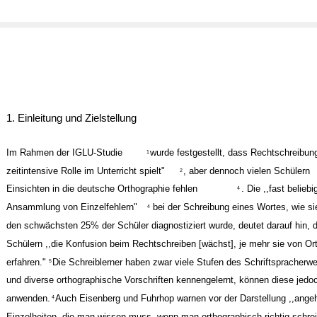
1. Einleitung und Zielstellung
Im Rahmen der IGLU-Studie
wurde festgestellt, dass Rechtschreibung
1
zeitintensive Rolle im Unterricht spielt"
, aber dennoch vielen Schülern
2
Einsichten in die deutsche Orthographie fehlen
. Die ,,fast belieb
4
Ansammlung von Einzelfehlern"
bei der Schreibung eines Wortes, wie si
4
den schwächsten 25% der Schüler diagnostiziert wurde, deutet darauf hin, d
Schülern ,,die Konfusion beim Rechtschreiben [wächst], je mehr sie von Or
erfahren."
Die Schreiblerner haben zwar viele Stufen des Schriftspracherw
5
und diverse orthographische Vorschriften kennengelernt, können diese jedoc
anwenden.
Auch Eisenberg und Fuhrhop warnen vor der Darstellung ,,angeh
4
Einzelheiten, die man wissen muss, wenn man orthographisch richtig schreib