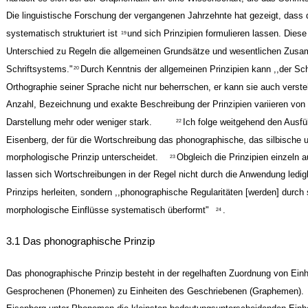
Die linguistische Forschung der vergangenen Jahrzehnte hat gezeigt, dass 
systematisch strukturiert ist
und sich Prinzipien formulieren lassen. Diese
19
Unterschied zu Regeln die allgemeinen Grundsätze und wesentlichen Zu
Schriftsystems."
Durch Kenntnis der allgemeinen Prinzipien kann ,,der Schr
20
Orthographie seiner Sprache nicht nur beherrschen, er kann sie auch verste
Anzahl, Bezeichnung und exakte Beschreibung der Prinzipien variieren von 
Darstellung mehr oder weniger stark.
Ich folge weitgehend den Ausf
22
Eisenberg, der für die Wortschreibung das phonographische, das silbische 
morphologische Prinzip unterscheidet.
Obgleich die Prinzipien einzeln a
23
lassen sich Wortschreibungen in der Regel nicht durch die Anwendung ledigl
Prinzips herleiten, sondern ,,phonographische Regularitäten [werden] durch 
morphologische Einflüsse systematisch überformt"
.
24
3.1 Das phonographische Prinzip
Das phonographische Prinzip besteht in der regelhaften Zuordnung von Einh
Gesprochenen (Phonemen) zu Einheiten des Geschriebenen (Graphemen).