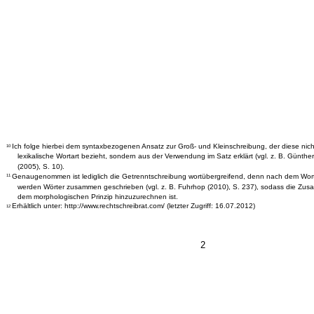
Ich folge hierbei dem syntaxbezogenen Ansatz zur Groß- und Kleinschreibung, der diese nich
10
lexikalische Wortart bezieht, sondern aus der Verwendung im Satz erklärt (vgl. z. B. Günth
(2005), S. 10).
Genaugenommen ist lediglich die Getrenntschreibung wortübergreifend, denn nach dem Wort
11
werden Wörter zusammen geschrieben (vgl. z. B. Fuhrhop (2010), S. 237), sodass die Zu
dem morphologischen Prinzip hinzuzurechnen ist.
Erhältlich unter: http://www.rechtschreibrat.com/ (letzter Zugriff: 16.07.2012)
12
2