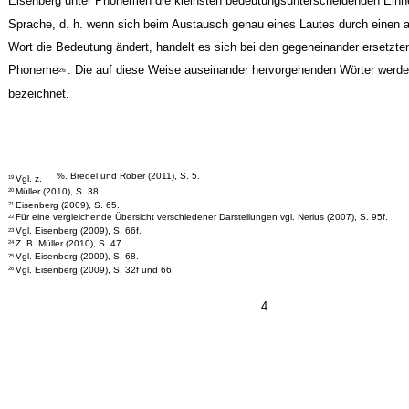
Eisenberg unter Phonemen die kleinsten bedeutungsunterscheidenden Einh
Sprache, d. h. wenn sich beim Austausch genau eines Lautes durch einen 
Wort die Bedeutung ändert, handelt es sich bei den gegeneinander ersetzt
Phoneme
. Die auf diese Weise auseinander hervorgehenden Wörter werde
26
bezeichnet.
%. Bredel und Röber (2011), S. 5.
Vgl. z.
19
Müller (2010), S. 38.
20
Eisenberg (2009), S. 65.
21
Für eine vergleichende Übersicht verschiedener Darstellungen vgl. Nerius (2007), S. 95f.
22
Vgl. Eisenberg (2009), S. 66f.
23
Z. B. Müller (2010), S. 47.
24
Vgl. Eisenberg (2009), S. 68.
25
Vgl. Eisenberg (2009), S. 32f und 66.
26
4