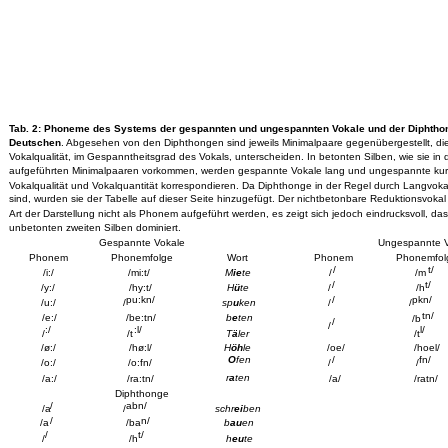
Tab. 2: Phoneme des Systems der gespannten und ungespannten Vokale und der Diphtho
Deutschen
. Abgesehen von den Diphthongen sind jeweils Minimalpaare gegenübergestellt, die 
Vokalqualität, im Gespanntheitsgrad des Vokals, unterscheiden. In betonten Silben, wie sie in 
aufgeführten Minimalpaaren vorkommen, werden gespannte Vokale lang und ungespannte kurz ar
Vokalqualität und Vokalquantität korrespondieren. Da Diphthonge in der Regel durch Langvok
sind, wurden sie der Tabelle auf dieser Seite hinzugefügt. Der nichtbetonbare Reduktionsvokal 
Art der Darstellung nicht als Phonem aufgeführt werden, es zeigt sich jedoch eindrucksvoll, das
unbetonten zweiten Silben dominiert.
Gespannte Vokale
Ungespannte V
Phonem
Phonemfolge
Wort
Phonem
Phonemfol
/
t/
/i:/
/mi:t/
M
ie
te
/
/m
/
t/
/y:/
/hy:t/
H
ü
te
/
/h
pu:kn/
/
pkn/
/u:/
/
sp
u
ken
/
/
tn/
/e:/
/be:tn/
b
e
ten
/b
/
/
:/
:l/
l/
/
/t
T
ä
ler
/t
/ø:/
/hø:l/
H
öh
le
/oe/
/hoel/
O
fen
/
fn/
/o:/
/o:fn/
/
/
r
a
ten
/a:/
/ra:tn/
/a/
/ratn/
Diphthonge
/
abn/
/a
/
schr
ei
ben
/
n/
/a
/ba
b
au
en
/
t/
/
/h
h
eu
te