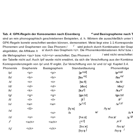
Tab. 4:
GPK-Regeln der Konsonanten nach Eisenberg
und Basisgrapheme nach 
47
sind an rein phonographisch geschriebenen Beispielen, d. h. Wörtern die ausschließlich unte
GPK-Regeln korrekt verschriftet werden können, demonstriert. Meist liegt eine 1:1-Korrespond
/
Phonemen und Graphemen vor. Das Phonem /
wird jedoch durch Kombination der Gr
s/ durch das Graphem <z>. Die Phonemkombinationen /k//v/ bzw. /
abgebildet, die Affrikate /t
/ wird nicht verschrift
die Mehrgraphen <qu> bzw. <ch><s> verschriftet. Das Phonem /
der Tabelle nicht auf. Auch /pf/ wurde nicht erwähnt, da sich die Verschriftung aus der Kombina
Korrespondenzregeln von /p/ und /f/ ergibt. Zur Verschriftung von /s/ und /z/ vgl. Kapitel 3.4.
Phonem/e
Graphem/e
Basisgraphem
Standardlautung
Phonemfolge
nsl]
nsl/
/p/
<p>
<p>
[
p
/
p
m]
m/
/b/
<b>
<b>
[
b
a
/
b
a
/t/
<t>
<t>
[
t
a:fl]
/
t
a:fl/
/d/
<d>
<d>
[
d
ax]
/
d
aç/
t]
t/
/k/
<k>
<k>
[
k
a
/
k
a
/g/
<g>
<g>
[
g
a:bl]
/
g
a:bl/
]
/
/f/
<f>
<f>
[
f
/
f
i:z]
i:z/
/v/
<w>
<w>
[
v
/
v
[fy:
s
]
<ß>
/fy:
s
/
/s/
s
/
<s>
/b
/b
:g
/z/
<s>
<s>
[ha:
z
]
/ha:
z
/
/
z
/
u:l]
u:l/
/
<sch>
<sch>
[
/
[bu:
x
]
/bu:
ç
/
/ç/
<ch>
<ch>
]
/
[by:
ç
/by:
ç