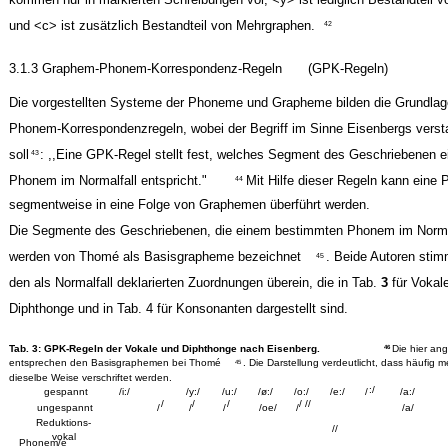
und <c> ist zusätzlich Bestandteil von Mehrgraphen.
42
3.1.3 Graphem-Phonem-Korrespondenz-Regeln
(GPK-Regeln)
Die vorgestellten Systeme der Phoneme und Grapheme bilden die Grundla
Phonem-Korrespondenzregeln, wobei der Begriff im Sinne Eisenbergs vers
soll
: ,,Eine GPK-Regel stellt fest, welches Segment des Geschriebenen
43
Phonem im Normalfall entspricht."
Mit Hilfe dieser Regeln kann eine
44
segmentweise in eine Folge von Graphemen überführt werden.
Die Segmente des Geschriebenen, die einem bestimmten Phonem im Normal
werden von Thomé als Basisgrapheme bezeichnet
. Beide Autoren sti
45
den als Normalfall deklarierten Zuordnungen überein, die in Tab.
3
für Vokal
Diphthonge und in Tab. 4 für Konsonanten dargestellt sind.
Tab. 3: GPK-Regeln der Vokale und Diphthonge nach Eisenberg.
Die hier a
46
entsprechen den Basisgraphemen bei Thomé
. Die Darstellung verdeutlicht, dass häufig
45
dieselbe Weise verschriftet werden.
:/
gespannt
/i:/
/y:/
/u:/
/ø:/
/o:/
/e:/
/
/a:/
/
/
/
/ //
ungespannt
/
/
/
/oe/
/
/a/
Reduktions-
//
vokal
Phonem/e