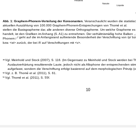
Frikative
Nasale
Liquide
Abb. 1: Graphem-Phonem-Verteilung der Konsonanten.
Veranschaulicht wurden die statistis
aktuellen Auszählung von 100.000 Graphem-Phonem-Entsprechungen von Thomé et al.
stellen die Basisgrapheme dar, alle anderen diverse Orthographeme. Um welche Grapheme es 
handelt, ist den Grafiken im Anhang (S. A1) zu entnehmen. Der verhältnismäßig hohe Balken ,
/ geht auf die im Anfangsrand auftretende Besonderheit der Verschriftung von /p/ bzw
Phonem /
bzw. <st> zurück, der bei /f/ auf Verschriftungen mit <v>.
Vgl. Meinhold und Stock (2007), S. 116. (Im Gegensatz zu Meinhold und Stock werden bei 
49
Auslautverhärtung resultierende Laute, jedoch nicht als Allophone der entsprechenden s
aufgefasst, sondern die Verschriftung erfolgt basierend auf dem morphologischen Prinzip (vgl
Vgl. z. B. Thomé et al. (2011), S. 61.
50
Vgl. Thomé et al. (2011), S. 55f.
51
10