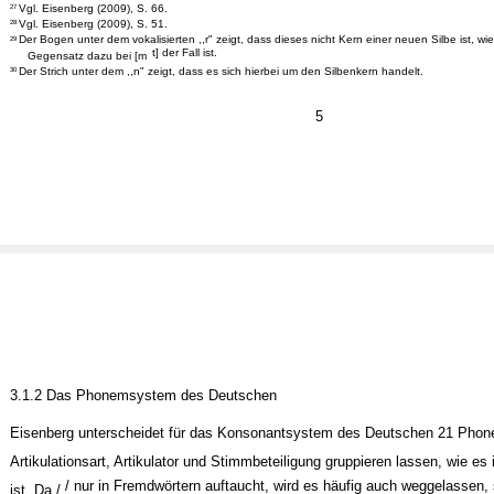
Vgl. Eisenberg (2009), S. 66.
27
Vgl. Eisenberg (2009), S. 51.
28
Der Bogen unter dem vokalisierten ,,r" zeigt, dass dieses nicht Kern einer neuen Silbe ist, wie
29
t] der Fall ist.
Gegensatz dazu bei [m
Der Strich unter dem ,,n" zeigt, dass es sich hierbei um den Silbenkern handelt.
30
5
3.1.2 Das Phonemsystem des Deutschen
Eisenberg unterscheidet für das Konsonantsystem des Deutschen 21 Pho
Artikulationsart, Artikulator und Stimmbeteiligung gruppieren lassen, wie es
/ nur in Fremdwörtern auftaucht, wird es häufig auch weggelassen,
ist. Da /