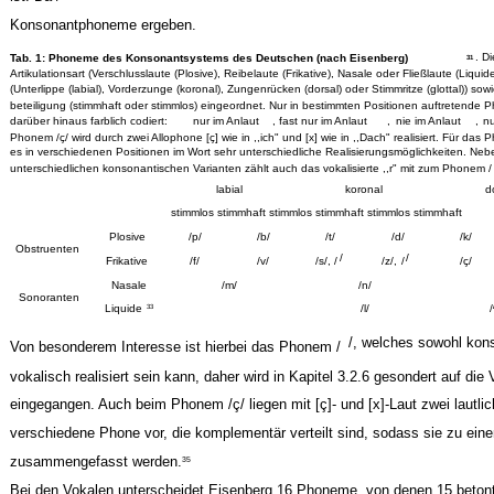
Konsonantphoneme ergeben.
. D
Tab. 1: Phoneme des Konsonantsystems des Deutschen (nach Eisenberg)
31
Artikulationsart (Verschlusslaute (Plosive), Reibelaute (Frikative), Nasale oder Fließlaute (Liquide)
(Unterlippe (labial), Vorderzunge (koronal), Zungenrücken (dorsal) oder Stimmritze (glottal)) sow
beteiligung (stimmhaft oder stimmlos) eingeordnet. Nur in bestimmten Positionen auftretend
darüber hinaus farblich codiert:
nur im Anlaut
, fast nur im Anlaut
,
nie im Anlaut
,
nu
Phonem /ç/ wird durch zwei Allophone [ç] wie in ,,ich" und [x] wie in ,,Dach" realisiert. Für das 
es in verschiedenen Positionen im Wort sehr unterschiedliche Realisierungsmöglichkeiten. Neb
unterschiedlichen konsonantischen Varianten zählt auch das vokalisierte ,,r" mit zum Phonem /
labial
koronal
d
stimmlos stimmhaft stimmlos stimmhaft stimmlos stimmhaft
Plosive
/p/
/b/
/t/
/d/
/k/
Obstruenten
/
/
Frikative
/f/
/v/
/s/, /
/z/,
/
/ç/
Nasale
/m/
/n/
Sonoranten
Liquide
/l/
/
33
/, welches sowohl kon
Von besonderem Interesse ist hierbei das Phonem /
vokalisch realisiert sein kann, daher wird in Kapitel 3.2.6 gesondert auf die 
eingegangen. Auch beim Phonem /ç/ liegen mit [ç]- und [x]-Laut zwei lautlic
verschiedene Phone vor, die komplementär verteilt sind, sodass sie zu e
zusammengefasst werden.
35
Bei den Vokalen unterscheidet Eisenberg 16 Phoneme, von denen 15 beton