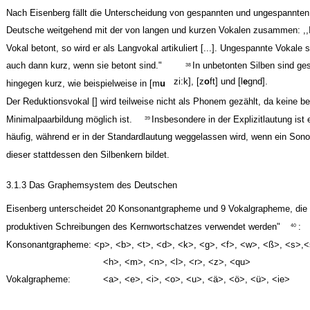
Nach Eisenberg fällt die Unterscheidung von gespannten und ungespannten
Deutsche weitgehend mit der von langen und kurzen Vokalen zusammen: ,,I
Vokal betont, so wird er als Langvokal artikuliert [...]. Ungespannte Vokale
auch dann kurz, wenn sie betont sind."
In unbetonten Silben sind ge
38
zi:k], [z
o
ft] und [l
e
gnd].
hingegen kurz, wie beispielweise in [m
u
Der Reduktionsvokal [] wird teilweise nicht als Phonem gezählt, da keine be
Minimalpaarbildung möglich ist.
Insbesondere in der Explizitlautung ist
39
häufig, während er in der Standardlautung weggelassen wird, wenn ein Sonor
dieser stattdessen den Silbenkern bildet.
3.1.3 Das Graphemsystem des Deutschen
Eisenberg unterscheidet 20 Konsonantgrapheme und 9 Vokalgrapheme, die ,
produktiven Schreibungen des Kernwortschatzes verwendet werden"
:
40
Konsonantgrapheme: <p>, <b>, <t>, <d>, <k>, <g>, <f>, <w>, <ß>, <s>,<
<h>, <m>, <n>, <l>, <r>, <z>, <qu>
Vokalgrapheme:
<a>, <e>, <i>, <o>, <u>, <ä>, <ö>, <ü>, <ie>