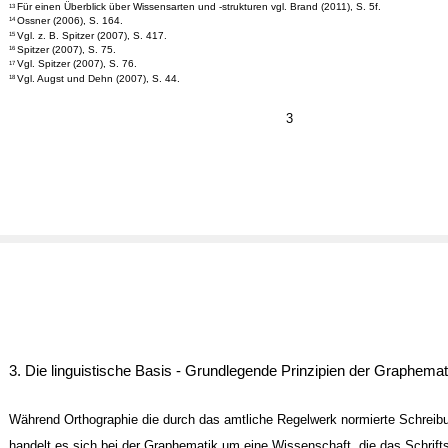
Für einen Überblick über Wissensarten und -strukturen vgl. Brand (2011), S. 5f.
13
Ossner (2006), S. 164.
14
Vgl. z. B. Spitzer (2007), S. 417.
15
Spitzer (2007), S. 75.
16
Vgl. Spitzer (2007), S. 76.
17
Vgl. Augst und Dehn (2007), S. 44.
18
3
3. Die linguistische Basis - Grundlegende Prinzipien der Graphemat
Während Orthographie die durch das amtliche Regelwerk normierte Schreibun
handelt es sich bei der Graphematik um eine Wissenschaft, die das Schrift