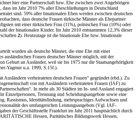
zeichnet hier eine Partnerschaft bzw. Ehe zwischen zwei Angehörigen
en, dass im Jahr 2010 7% aller Eheschließungen in Deutschland
heiratet sind. 59% aller binationalen Ehen werden zwischen deutschen
obachten, dass deutsche Frauen türkische Männer als Ehepartner
figsten mit einer türkischen Frau (11%), polnischen Frau (10%) oder
nzahl der binationalen Kinder. Im Jahr 2010 entstammten 12,3% dieser
erschaften
2
). Heutzutage ist die binationale Ehe bzw. binationale
rteilt wurden als deutsche Männer, die eine Ehe mit einer
 es ausländischen Frauen deutscher Männer möglich, mit der
on Geburt an Ausländer, weil sie bis 1975 nur die Staatsangehörigkeit
mer-Yagmur u.a. 1999, S.15f.).
it Ausländern verheirateten deutschen Frauen“ gegründet (ebd.). Zu
ensgemeinschaft von mit Ausländern verheirateten Frauen (IAF) zu
 Partnerschaften“. In mehr als 30 Städten im In- und Ausland engagiert
n für Einzelpersonen, Trennung und Scheidungsangebote sowie eine
ung, Rassismus, Identitätsfindung, mehrsprachiges Aufwachsen und
fessionalität des umfangreichen Leistungsangebots (Vgl. IAF-
fgaben der Geschäftsstelle Frankfurt im Jahr 2011 hauptsächlich durch
der PARITÄTISCHE Hessen, Paritätisches Bildungswerk Hessen,