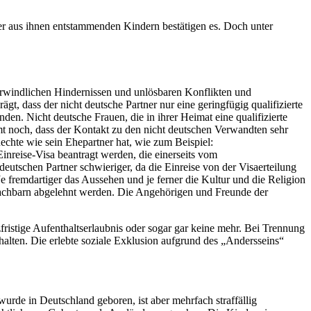
der aus ihnen entstammenden Kindern bestätigen es. Doch unter
erwindlichen Hindernissen und unlösbaren Konflikten und
rägt, dass der nicht deutsche Partner nur eine geringfügig qualifizierte
en. Nicht deutsche Frauen, die in ihrer Heimat eine qualifizierte
t noch, dass der Kontakt zu den nicht deutschen Verwandten sehr
 Rechte wie sein Ehepartner hat, wie zum Beispiel:
nreise-Visa beantragt werden, die einerseits vom
eutschen Partner schwieriger, da die Einreise von der Visaerteilung
e fremdartiger das Aussehen und je ferner die Kultur und die Religion
d Nachbarn abgelehnt werden. Die Angehörigen und Freunde der
ristige Aufenthaltserlaubnis oder sogar gar keine mehr. Bei Trennung
halten. Die erlebte soziale Exklusion aufgrund des „Andersseins“
 wurde in Deutschland geboren, ist aber mehrfach straffällig