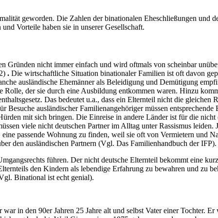
ormalität geworden. Die Zahlen der binationalen Eheschließungen und 
nd Vorteile haben sie in unserer Gesellschaft.
enen Gründen nicht immer einfach und wird oftmals von scheinbar unüb
92)
.
Die wirtschaftliche Situation binationaler Familien ist oft davon gep
 manche ausländische Ehemänner als Beleidigung und Demütigung empfind
ne Rolle, der sie durch eine Ausbildung entkommen waren. Hinzu komm
nthaltsgesetz. Das bedeutet u.a., dass ein Elternteil nicht die gleichen
r Besuche ausländischer Familienangehöriger müssen entsprechende Ei
den mit sich bringen. Die Einreise in andere Länder ist für die nicht d
sen viele nicht deutschen Partner im Alltag unter Rassismus leiden. J
erer, eine passende Wohnung zu finden, weil sie oft von Vermietern un
nüber den ausländischen Partnern (Vgl. Das Familienhandbuch der IFP).
mgangsrechts führen. Der nicht deutsche Elternteil bekommt eine kurzf
Elternteils den Kindern als lebendige Erfahrung zu bewahren und zu be
gl. Binational ist echt genial).
 war in den 90er Jahren 25 Jahre alt und selbst Vater einer Tochter. Er