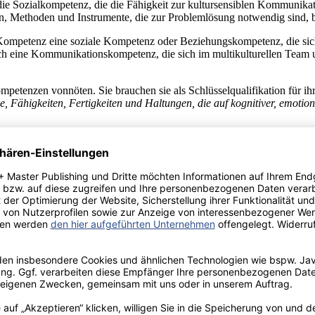
 die Sozialkompetenz, die die Fähigkeit zur kultursensiblen Kommunika
Methoden und Instrumente, die zur Problemlösung notwendig sind, bed
le Kompetenz eine soziale Kompetenz oder Beziehungskompetenz, die sich
auch eine Kommunikationskompetenz, die sich im multikulturellen Team 
mpetenzen vonnöten. Sie brauchen sie als Schlüsselqualifikation für ih
e, Fähigkeiten, Fertigkeiten und Haltungen, die auf kognitiver, emot
ren Kulturen umzugehen und zusammenarbeiten. Sie sollen auch über emo
hlens und Handelns der unbekannten Kultur bei der Reaktion und Hand
itschaft, Stereotype und Vorurteile aufzuheben und etwas Neues von den
rkulturellen Kompetenzen zu helfen und beizutragen, dass Menschen, be
llschaft untersucht und geklärt wurden, will ich in dem zweiten Teil 
ionalen Familien eingehen.
inationalen Familien und ihren Kindern in Deutschland zu werfen. Wor
ine inhaltliche Klärung des Begriffs „binational“ und ein Überblick bezü