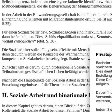
Selbstkompetenz, indem man eine eigene kulturelle Identität erwirbt,
Methodenkompetenz, die die Beherrschung der Managementtechniken, 
In der Arbeit in der Einwanderungsgesellschaft ist die Interkulturel
Einrichtung und Klienten mit Migrationshintergrund erfüllt. Sie ist 
S.35).
Für einen Sozialarbeiter bzw. Sozialpädagogen sind interkulturelle Ko
dann helfen können. Diese Schlüsselqualifikation umfasst „
Kenntniss
Vielfalt ermöglichen“
(ebd. S. 36).
Die Sozialarbeiter sollen fähig sein, effektiv mit Menschen aus ande
denn dadurch werden die Konzepte der Wahrnehmung, des Denkens, Fü
kompetenten Sozialarbeiter beiseitegelegt. Stattdessen wird die Bere
Zunächst geht es darum, durch professionelle Soziale Arbeit mit inte
Teilnahme am gesellschaftlichen Leben befähigt werden.
Nachdem die Hauptpunkte der Sozialen Arbeit in der Einwanderungsgese
Forschungsergebnisse auf die Thematik der Sozialen Arbeit und binat
II. Soziale Arbeit und binationale Familien
In diesem Kapitel geht es darum, einen Blick auf den Zustand von b
Rolle spielt die Soziale Arbeit bei diesen Familien? Doch vorher ist e