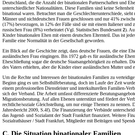
Deutschland, die die Anzahl der binationalen Partnerschaften und Ehe
unterschiedlicher Nationalitäten. Diese Familien sind keine Seltenh
binational waren. Betrachtet man die Geschlechterunterschiede, sieht
Männer und nichtdeutschen Frauen geschlossen und nur 41% zwischen
(17%) bevorzugen, in 12% der Fälle sind sie mit einem Italiener und 
russischen Frau (8%) verheiratet (Vgl. Statistisches Bundesamt
2
). Au
Kinder binationalen Ehen mit einem deutschen Elternteil. Das ist jed
Familie eine Normalität in der Gesellschaft geworden.
Ein Blick auf die Geschichte zeigt, dass deutsche Frauen, die eine E
ausländischen Frau eingingen. Bis 1972 gab es für ausländische Ehem
Eheschließung sogar die deutsche Staatsangehörigkeit zu erhalten. Di
des Vaters erhielten, aber die Kinder einer ausländischen Mutter un
Um die Rechte und Interessen der binationalen Familien zu verteidig
Beginn ging es um Selbsthilfeberatung, doch im Laufe der Zeit wurde
einem professionellen Dienstleister und interkulturellen Familien-Ver
sich der Verband. Die Arbeit umfasst differenzierte Beratungsangebo
Migrationsberatung. Auf allen Ebenen unterstützt und fördert der V
rechtliche/soziale Gleichstellung, um nur einige Themen zu nennen. 
Jahresbericht 2009, S.4f). Die Finanzierung der Verbände unterscheid
das Jugend- und Sozialamt der Stadt Frankfurt finanziert. Weitere
Sozialrathäuser / Stadt Frankfurt, Mitglieder mit Beiträgen und Spen
C. Die Situation binationaler Familien