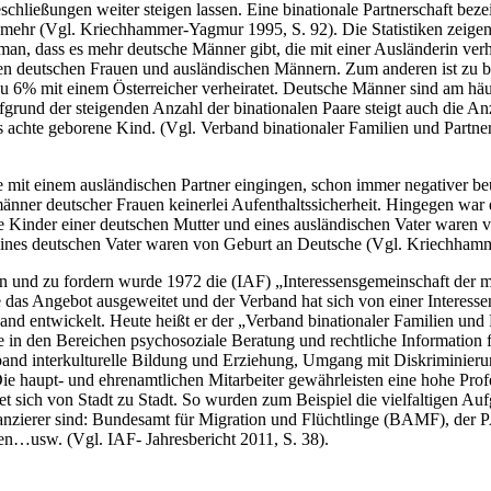
schließungen weiter steigen lassen. Eine binationale Partnerschaft be
eit mehr (Vgl. Kriechhammer-Yagmur 1995, S. 92). Die Statistiken zeig
 man, dass es mehr deutsche Männer gibt, die mit einer Ausländerin ver
 deutschen Frauen und ausländischen Männern. Zum anderen ist zu be
zu 6% mit einem Österreicher verheiratet. Deutsche Männer sind am häu
fgrund der steigenden Anzahl der binationalen Paare steigt auch die A
es achte geborene Kind. (Vgl. Verband binationaler Familien und Partn
he mit einem ausländischen Partner eingingen, schon immer negativer beu
änner deutscher Frauen keinerlei Aufenthaltssicherheit. Hingegen war
e Kinder einer deutschen Mutter und eines ausländischen Vater waren v
d eines deutschen Vater waren von Geburt an Deutsche (Vgl. Kriechham
en und zu fordern wurde 1972 die (IAF) „Interessensgemeinschaft der m
 das Angebot ausgeweitet und der Verband hat sich von einer Interess
band entwickelt. Heute heißt er der „Verband binationaler Familien und
te in den Bereichen psychosoziale Beratung und rechtliche Informatio
erband interkulturelle Bildung und Erziehung, Umgang mit Diskriminier
Die haupt- und ehrenamtlichen Mitarbeiter gewährleisten eine hohe Pro
et sich von Stadt zu Stadt. So wurden zum Beispiel die vielfaltigen Au
 Finanzierer sind: Bundesamt für Migration und Flüchtlinge (BAMF), 
den…usw. (Vgl. IAF- Jahresbericht 2011, S. 38).