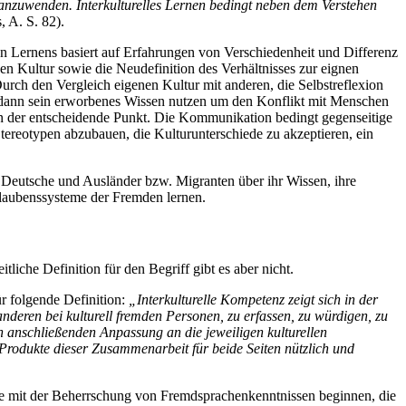
 anzuwenden. Interkulturelles Lernen bedingt neben dem Verstehen
 A. S. 82).
en Lernens basiert auf Erfahrungen von Verschiedenheit und Differenz
en Kultur sowie die Neudefinition des Verhältnisses zur eignen
rch den Vergleich eigenen Kultur mit anderen, die Selbstreflexion
 dann sein erworbenes Wissen nutzen um den Konflikt mit Menschen
 der entscheidende Punkt. Die Kommunikation bedingt gegenseitige
Stereotypen abzubauen, die Kulturunterschiede zu akzeptieren, ein
ch Deutsche und Ausländer bzw. Migranten über ihr Wissen, ihre
Glaubenssysteme der Fremden lernen.
tliche Definition für den Begriff gibt es aber nicht.
r folgende Definition:
„Interkulturelle Kompetenz zeigt sich in der
deren bei kulturell fremden Personen, zu erfassen, zu würdigen, zu
an anschließenden Anpassung an die jeweiligen kulturellen
 Produkte dieser Zusammenarbeit für beide Seiten nützlich und
ie mit der Beherrschung von Fremdsprachenkenntnissen beginnen, die