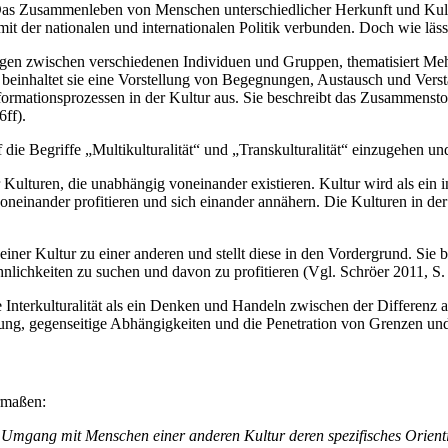
den. Das Zusammenleben von Menschen unterschiedlicher Herkunft und K
it der nationalen und internationalen Politik verbunden. Doch wie lässt 
iehungen zwischen verschiedenen Individuen und Gruppen, thematisiert 
nhaltet sie eine Vorstellung von Begegnungen, Austausch und Verständ
formationsprozessen in der Kultur aus. Sie beschreibt das Zusammens
ff).
auf die Begriffe „Multikulturalität“ und „Transkulturalität“ einzugehen
Kulturen, die unabhängig voneinander existieren. Kultur wird als ein i
einander profitieren und sich einander annähern. Die Kulturen in der
 einer Kultur zu einer anderen und stellt diese in den Vordergrund. S
chkeiten zu suchen und davon zu profitieren (Vgl. Schröer 2011, S. 
e Interkulturalität als ein Denken und Handeln zwischen der Differenz 
agerung, gegenseitige Abhängigkeiten und die Penetration von Grenzen un
ermaßen:
st, im Umgang mit Menschen einer anderen Kultur deren spezifisches Or