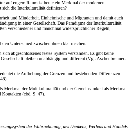
ultur auf engem Raum ist heute ein Merkmal der modernen
sich die Interkulturalität definieren?
Mehrheit und Minderheit, Einheimische und Migranten und damit auch
igung in einer Gesellschaft. Das Paradigma der Interkulturalität
toßen verschiedener und manchmal widersprüchlicher Regeln,
 und den Unterschied zwischen ihnen klar machen.
n sich abgeschlossenes festes System verstanden. Es gibt keine
 Gesellschaft bleiben unabhängig und different (Vgl. Aschenbrenner-
ie bedeutet die Aufhebung der Grenzen und bestehenden Differenzen
48).
als Merkmal der Multi­kulturalität und der Gemeinsamkeit als Merkmal
d Kontakten (ebd. S. 47).
ientierungssystem der Wahrnehmung, des Denkens, Wertens und Handels