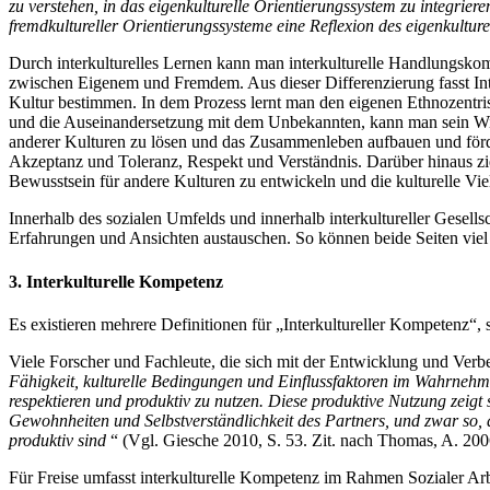
zu verstehen, in das eigenkulturelle Orientierungssystem zu integri
fremdkultureller Orientierungssysteme eine Reflexion des eigenkultur
Durch interkulturelles Lernen kann man interkulturelle Handlungskom
zwischen Eigenem und Fremdem. Aus dieser Differenzierung fasst Inte
Kultur bestimmen. In dem Prozess lernt man den eigenen Ethnozentri
und die Auseinandersetzung mit dem Unbekannten, kann man sein Wi
anderer Kulturen zu lösen und das Zusammenleben aufbauen und för
Akzeptanz und Toleranz, Respekt und Verständnis. Darüber hinaus ziel
Bewusstsein für andere Kulturen zu entwickeln und die kulturelle Vi
Innerhalb des sozialen Umfelds und innerhalb interkultureller Gesells
Erfahrungen und Ansichten austauschen. So können beide Seiten viel
3. Interkulturelle Kompetenz
Es existieren mehrere Definitionen für „Interkultureller Kompetenz“, s
Viele Forscher und Fachleute, die sich mit der Entwicklung und Verb
Fähigkeit, kulturelle Bedingungen und Einflussfaktoren im Wahrnehme
respektieren und produktiv zu nutzen. Diese produktive Nutzung zeigt 
Gewohnheiten und Selbstverständlichkeit des Partners, und zwar so, 
produktiv sind
“ (Vgl. Giesche 2010, S. 53. Zit. nach Thomas, A. 200
Für Freise umfasst interkulturelle Kompetenz im Rahmen Sozialer Ar