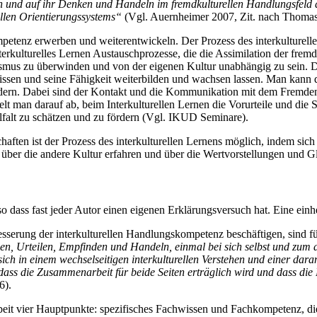
eren und auf ihr Denken und Handeln im fremdkulturellen Handlungsfeld
ellen Orientierungssystems“
(Vgl. Auernheimer 2007, Zit. nach Thomas,
petenz erwerben und weiterentwickeln. Der Prozess des interkulturell
rkulturelles Lernen Austauschprozesse, die die Assimilation der fremd
smus zu überwinden und von der eigenen Kultur unabhängig zu sein. Du
ssen und seine Fähigkeit weiterbilden und wachsen lassen. Man kann
dern. Dabei sind der Kontakt und die Kommunikation mit dem Fremden
t man darauf ab, beim Interkulturellen Lernen die Vorurteile und die 
elfalt zu schätzen und zu fördern (Vgl. IKUD Seminare).
chaften ist der Prozess des interkulturellen Lernens möglich, indem si
 über die andere Kultur erfahren und über die Wertvorstellungen und 
o dass fast jeder Autor einen eigenen Erklärungsversuch hat. Eine einhei
esserung der interkulturellen Handlungskompetenz beschäftigen, sind fü
n, Urteilen, Empfinden und Handeln, einmal bei sich selbst und zum an
sich in einem wechselseitigen interkulturellen Verstehen und einer dar
dass die Zusammenarbeit für beide Seiten erträglich wird und dass die
6).
beit vier Hauptpunkte: spezifisches Fachwissen und Fachkompetenz, d