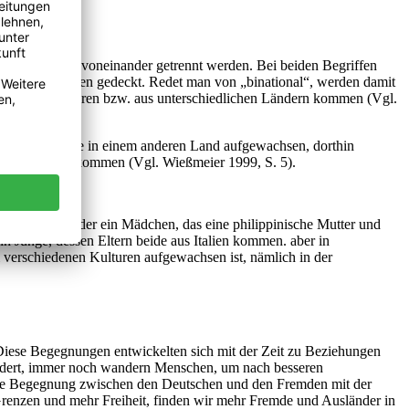
, müssen aber voneinander getrennt werden. Bei beiden Begriffen
zentralen Punkten gedeckt. Redet man von „binational“, werden damit
n Nationenangehören bzw. aus unterschiedlichen Ländern kommen (Vgl.
ngehörigkeit, die in einem anderen Land aufgewachsen, dorthin
edenen Kulturen kommen (Vgl. Wießmeier 1999, S. 5).
 die deutsche. Oder ein Mädchen, das eine philippinische Mutter und
in Junge, dessen Eltern beide aus Italien kommen. aber in
zwei verschiedenen Kulturen aufgewachsen ist, nämlich in der
iese Begegnungen entwickelten sich mit der Zeit zu Beziehungen
ändert, immer noch wandern Menschen, um nach besseren
 die Begegnung zwischen den Deutschen und den Fremden mit der
 Grenzen und mehr Freiheit, finden wir mehr Fremde und Ausländer in