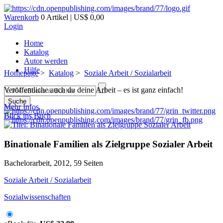
Warenkorb
0 Artikel | US$ 0,00
Login
Home
Katalog
Autor werden
Hilfe
Homepage
>
Katalog
>
Soziale Arbeit / Sozialarbeit
Veröffentliche auch du deine Arbeit – es ist ganz einfach!
Suche
Mehr Infos
Blick ins Buch
Binationale Familien als Zielgruppe Sozialer Arbeit
Bachelorarbeit, 2012, 59 Seiten
Soziale Arbeit / Sozialarbeit
Sozialwissenschaften