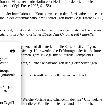
tion mit Menschen anderskultureller Herkunft bedeutet, und die
eutet (Vgl. Freise 2007, S. 158).
 in der Interaktion und Kontakt zwischen dem Sozialarbeiter in einer
und in der Zusammenarbeit mit Freiwilligen findet (Vgl. Fischer 2006,
re Arbeit, damit sie ihre verschiedenen Klienten verstehen können und
ionaler und psychomotorischer Ebene dem Umgang mit kultureller
tionale Kompetenz und die interkulturelle Sensibilität verfügen,
eln berücksichtigt. Hier werden die Erfahrungen der interkulturell
 Fremden zu erlernen, gezeigt (Vgl. Interkulturelle Kompetenz).
sonders Migranten, zu einer selbstständigen und gleichberichtigen
dieser Arbeit auf der Grundlage aktueller wissenschaftlicher
unter leiden sie? Welche Vorteile und Chancen haben sie? Und welche
glich der Situation dieser Familien in Deutschland erforderlich.