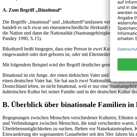
A. Zum Begriff „Binational“
Die Begriffe „binational“ und „bikulturell“umfassen verschiedene i
handelt es sich zwar um eineunterschiedliche Herkunft von Familienm
die Nation und dann die Nationalität (Staatsangehörigkeit) verbunde
Pandey 1990, S.15).
Bikulturell heißt hingegen, dass eine Person in zwei Kulturen aufgew
eingewandert oder dort geboren ist, oder mit Elternteilen, die zwei 
Mit folgendem Beispiel wird der Begriff deutlicher gemacht:
Binational ist ein Junge, der einen türkischen Vater und eine deutsch
einen deutschen Vater hat. Sie hat auch zwei Nationalitäten. Die beid
Deutschland leben, ist nicht binational, weil er nur eine Staatsangehör
italienischen Kultur bei seiner Familie und in der deutschen Kultur d
B. Überblick über binationale Familien in
Begegnungen zwischen Menschen verschiedener Kulturen, Ethnien und
und Verbindungen zwischen Menschen, die total verschieden waren. 
Überlebensmöglichkeiten zu suchen, fliehen vor Naturkatastrophen,
Einwanderung der sogenannten Gastarbeiter seit den 50er Jahren bis 