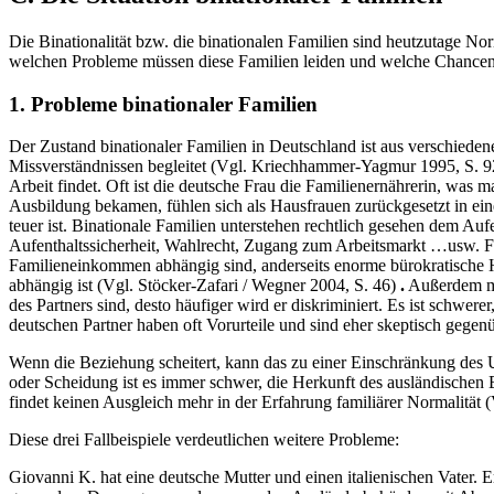
Die Binationalität bzw. die binationalen Familien sind heutzutage N
welchen Probleme müssen diese Familien leiden und welche Chancen u
1. Probleme binationaler Familien
Der Zustand binationaler Familien in Deutschland ist aus verschied
Missverständnissen begleitet (Vgl. Kriechhammer-Yagmur 1995, S. 
Arbeit findet. Oft ist die deutsche Frau die Familienernährerin, was
Ausbildung bekamen, fühlen sich als Hausfrauen zurückgesetzt in ei
teuer ist. Binationale Familien unterstehen rechtlich gesehen dem Aufe
Aufenthaltssicherheit, Wahlrecht, Zugang zum Arbeitsmarkt …usw. Fü
Familieneinkommen abhängig sind, anderseits enorme bürokratische Hür
abhängig ist (Vgl. Stöcker-Zafari / Wegner 2004, S. 46)
.
Außerdem müs
des Partners sind, desto häufiger wird er diskriminiert. Es ist schw
deutschen Partner haben oft Vorurteile und sind eher skeptisch gege
Wenn die Beziehung scheitert, kann das zu einer Einschränkung des U
oder Scheidung ist es immer schwer, die Herkunft des ausländischen 
findet keinen Ausgleich mehr in der Erfahrung familiärer Normalität (V
Diese drei Fallbeispiele verdeutlichen weitere Probleme:
Giovanni K. hat eine deutsche Mutter und einen italienischen Vater. Er