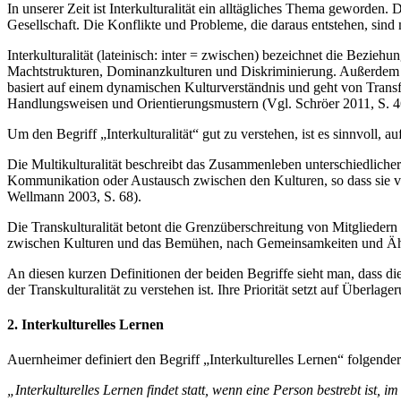
In unserer Zeit ist Interkulturalität ein alltägliches Thema gewor
Gesellschaft. Die Konflikte und Probleme, die daraus entstehen, sind m
Interkulturalität (lateinisch: inter = zwischen) bezeichnet die Bez
Machtstrukturen, Dominanzkulturen und Diskriminierung. Außerdem bei
basiert auf einem dynamischen Kulturverständnis und geht von Trans
Handlungsweisen und Orientierungsmustern (Vgl. Schröer 2011, S. 46
Um den Begriff „Interkulturalität“ gut zu verstehen, ist es sinnvoll, 
Die Multikulturalität beschreibt das Zusammenleben unterschiedlicher 
Kommunikation oder Austausch zwischen den Kulturen, so dass sie von
Wellmann 2003, S. 68).
Die Transkulturalität betont die Grenzüberschreitung von Mitgliedern
zwischen Kulturen und das Bemühen, nach Gemeinsamkeiten und Ähnli
An diesen kurzen Definitionen der beiden Begriffe sieht man, dass di
der Transkulturalität zu verstehen ist. Ihre Priorität setzt auf Überl
2. Interkulturelles Lernen
Auernheimer definiert den Begriff „Interkulturelles Lernen“ folgend
„Interkulturelles Lernen findet statt, wenn eine Person bestrebt i