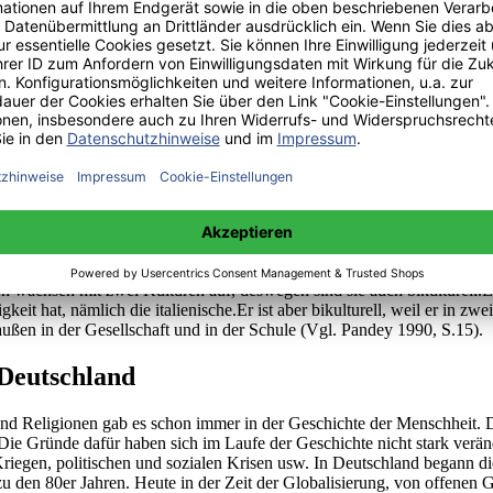
nhaltliche Bedeutungen und werden sehr häufig als Synonyme verwendet
itgliedern, jedoch ist die Bedeutung von Herkunft mit verschiedenen 
n. Es handelt sich also um Familienmitglieder, die zwei verschiedene
achsen ist. Das kann eine Person sein mit Elternteilen gleicher Staatsa
unterschiedliche Staatsangehörigkeiten besitzen bzw. aus zwei verschi
e Mutter hat. Er hat also zwei Staatsangehörigkeiten, die türkische und
en wachsen mit zwei Kulturen auf, deswegen sind sie auch bikulturell.E
igkeit hat, nämlich die italienische.Er ist aber bikulturell, weil er in 
raußen in der Gesellschaft und in der Schule (Vgl. Pandey 1990, S.15).
 Deutschland
 Religionen gab es schon immer in der Geschichte der Menschheit. D
Die Gründe dafür haben sich im Laufe der Geschichte nicht stark ver
 Kriegen, politischen und sozialen Krisen usw. In Deutschland begann
zu den 80er Jahren. Heute in der Zeit der Globalisierung, von offenen