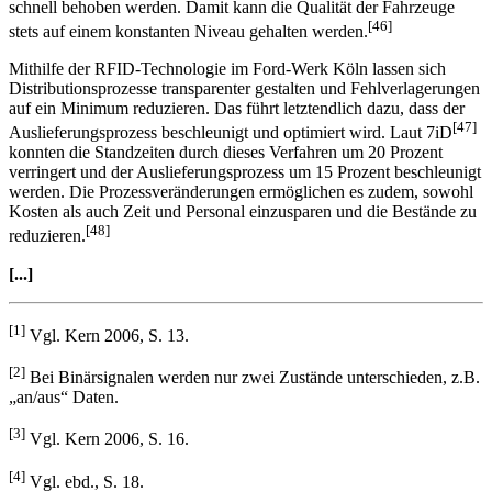
informationen der jeweiligen Fahrzeuge über deren Ort zur
Verfügung, können im Falle von Nachbesserungsarbeiten die Fehler
schnell behoben werden. Damit kann die Qualität der Fahrzeuge
[46]
stets auf einem konstanten Niveau gehalten werden.
Mithilfe der RFID-Technologie im Ford-Werk Köln lassen sich
Distributionsprozesse transparenter gestalten und Fehlverlagerungen
auf ein Minimum reduzieren. Das führt letztendlich dazu, dass der
[47]
Auslieferungsprozess beschleunigt und optimiert wird. Laut 7iD
konnten die Standzeiten durch dieses Verfahren um 20 Prozent
verringert und der Auslieferungsprozess um 15 Prozent beschleunigt
werden. Die Prozessveränderungen ermöglichen es zudem, sowohl
Kosten als auch Zeit und Personal einzusparen und die Bestände zu
[48]
reduzieren.
[...]
[1]
Vgl. Kern 2006, S. 13.
[2]
Bei Binärsignalen werden nur zwei Zustände unterschieden, z.B.
„an/aus“ Daten.
[3]
Vgl. Kern 2006, S. 16.