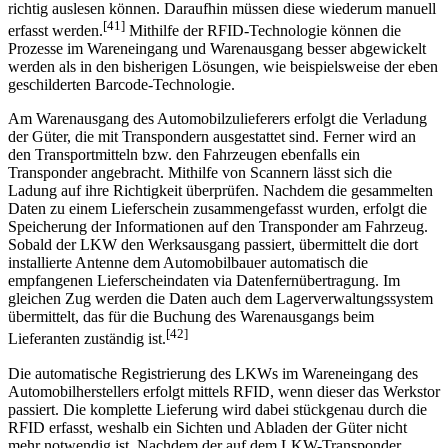
es häufig zu Unterbrechungen oder zum Abbruch des gesamten
Lieferprozesses, da die Barcode-Scanner die Barcodes nicht mehr
richtig auslesen können. Daraufhin müssen diese wiederum manuell
[41]
erfasst werden.
Mithilfe der RFID-Technologie können die
Prozesse im Wareneingang und Warenausgang besser abgewickelt
werden als in den bisherigen Lösungen, wie beispielsweise der eben
geschilderten Barcode-Technologie.
Am Warenausgang des Automobilzulieferers erfolgt die Verladung
der Güter, die mit Transpondern ausgestattet sind. Ferner wird an
den Transportmitteln bzw. den Fahrzeugen ebenfalls ein
Transponder angebracht. Mithilfe von Scannern lässt sich die
Ladung auf ihre Richtigkeit überprüfen. Nachdem die gesammelten
Daten zu einem Lieferschein zusammengefasst wurden, erfolgt die
Speicherung der Informationen auf den Transponder am Fahrzeug.
Sobald der LKW den Werksaus­gang passiert, übermittelt die dort
installierte Antenne dem Automobilbauer automatisch die
empfangenen Lieferscheindaten via Datenfernübertragung. Im
gleichen Zug werden die Daten auch dem Lagerverwaltungssystem
übermittelt, das für die Buchung des Warenausgangs beim
[42]
Lieferanten zuständig ist.
Die automatische Registrierung des LKWs im Wareneingang des
Automobil­herstellers erfolgt mittels RFID, wenn dieser das Werkstor
passiert. Die komplette Lieferung wird dabei stückgenau durch die