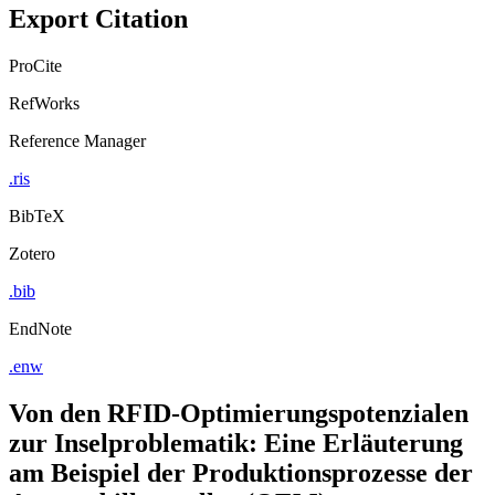
Copy to clipboard
Export Citation
ProCite
RefWorks
Reference Manager
.ris
BibTeX
Zotero
.bib
EndNote
.enw
Von den RFID-Optimierungspotenzialen
zur Inselproblematik: Eine Erläuterung