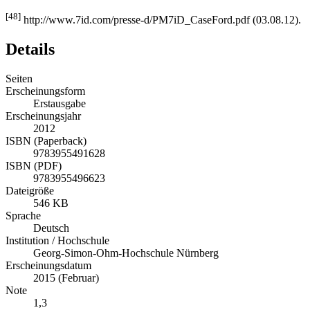
[47]
http://www.7id.com/7iD-de/index.php
[48]
http://www.7id.com/presse-d/PM7iD_CaseFord.pdf (03.08.12).
Details
Seiten
Erscheinungsform
Erstausgabe
Erscheinungsjahr
2012
ISBN (Paperback)
9783955491628
ISBN (PDF)
9783955496623
Dateigröße
546 KB
Sprache
Deutsch
Institution / Hochschule
Georg-Simon-Ohm-Hochschule Nürnberg
Erscheinungsdatum
2015 (Februar)