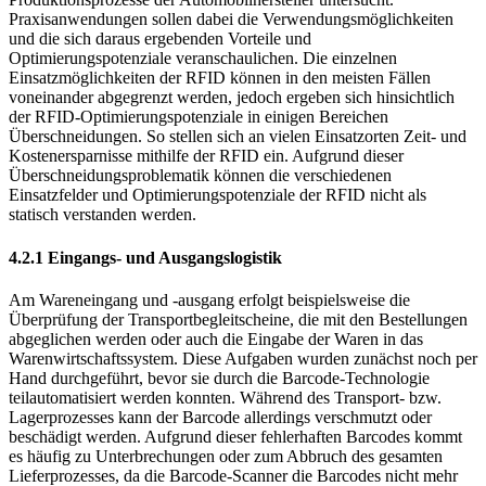
Auswirkungen eines RFID-Systems auf die internen
Produktionsprozesse der Automobilhersteller untersucht.
Praxisanwendungen sollen dabei die Verwendungsmöglichkeiten
und die sich daraus ergebenden Vorteile und
Optimierungspotenziale veranschaulichen. Die einzelnen
Einsatzmöglichkeiten der RFID können in den meisten Fällen
voneinander abgegrenzt werden, jedoch ergeben sich hinsichtlich
der RFID-Optimierungs­potenziale in einigen Bereichen
Überschneidungen. So stellen sich an vielen Einsatzorten Zeit- und
Kostenersparnisse mithilfe der RFID ein. Aufgrund dieser
Überschneidungsproblematik können die verschiedenen
Einsatzfelder und Optimierungspotenziale der RFID nicht als
statisch verstanden werden.
4.2.1 Eingangs- und Ausgangslogistik
Am Wareneingang und -ausgang erfolgt beispielsweise die
Überprüfung der Transportbegleitscheine, die mit den Bestellungen
abgeglichen werden oder auch die Eingabe der Waren in das
Warenwirtschaftssystem. Diese Aufgaben wurden zunächst noch per
Hand durchgeführt, bevor sie durch die Barcode-Technologie
teilautomatisiert werden konnten. Während des Transport- bzw.
Lagerprozesses kann der Barcode allerdings verschmutzt oder
beschädigt werden. Aufgrund dieser fehlerhaften Barcodes kommt