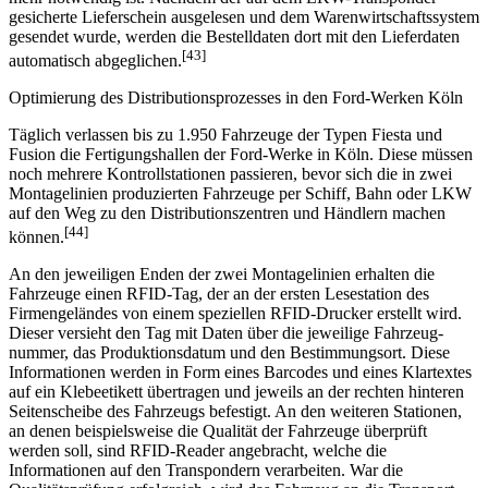
RFID erfasst, weshalb ein Sichten und Abladen der Güter nicht
mehr notwendig ist. Nachdem der auf dem LKW-Trans­ponder
gesicherte Lieferschein ausgelesen und dem Warenwirtschaftssystem
gesendet wurde, werden die Bestelldaten dort mit den Lieferdaten
[43]
automatisch abgeglichen.
Optimierung des Distributionsprozesses in den Ford-Werken Köln
Täglich verlassen bis zu 1.950 Fahrzeuge der Typen Fiesta und
Fusion die Fertigungshallen der Ford-Werke in Köln. Diese müssen
noch mehrere Kontroll­stationen passieren, bevor sich die in zwei
Montagelinien produzierten Fahrzeuge per Schiff, Bahn oder LKW
auf den Weg zu den Distributionszentren und Händlern machen
[44]
können.
An den jeweiligen Enden der zwei Montagelinien erhalten die
Fahrzeuge einen RFID-Tag, der an der ersten Lesestation des
Firmengeländes von einem speziellen RFID-Drucker erstellt wird.
Dieser versieht den Tag mit Daten über die jeweilige Fahrzeug­
nummer, das Produktionsdatum und den Bestimmungsort. Diese
Informationen werden in Form eines Barcodes und eines Klartextes
auf ein Klebeetikett übertragen und jeweils an der rechten hinteren
Seitenscheibe des Fahrzeugs befestigt. An den weiteren Stationen,
an denen beispielsweise die Qualität der Fahrzeuge überprüft