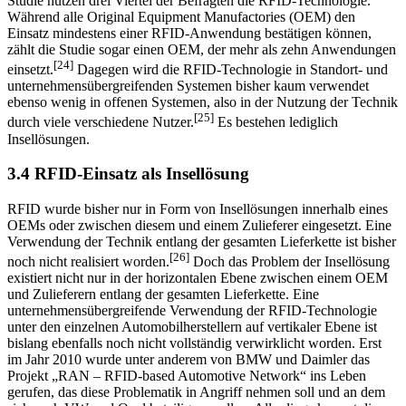
[23]
Objekte erfolgt nur innerhalb dieser einen Institution.
Laut einer
Studie nutzen drei Viertel der Befragten die RFID-Technologie.
Während alle Original Equipment Manufactories (OEM) den
Einsatz mindestens einer RFID-Anwendung bestätigen können,
zählt die Studie sogar einen OEM, der mehr als zehn Anwendungen
[24]
einsetzt.
Dagegen wird die RFID-Technologie in Standort- und
unternehmensübergreifenden Systemen bisher kaum verwendet
ebenso wenig in offenen Systemen, also in der Nutzung der Technik
[25]
durch viele verschiedene Nutzer.
Es bestehen lediglich
Insellösungen.
3.4 RFID-Einsatz als Insellösung
RFID wurde bisher nur in Form von Insellösungen innerhalb eines
OEMs oder zwischen diesem und einem Zulieferer eingesetzt. Eine
Verwendung der Technik entlang der gesamten Lieferkette ist bisher
[26]
noch nicht realisiert worden.
Doch das Problem der Insellösung
existiert nicht nur in der horizontalen Ebene zwischen einem OEM
und Zulieferern entlang der gesamten Lieferkette. Eine
unternehmens­übergreifende Verwendung der RFID-Technologie
unter den einzelnen Automobil­herstellern auf vertikaler Ebene ist
bislang ebenfalls noch nicht vollständig ver­wirklicht worden. Erst
im Jahr 2010 wurde unter anderem von BMW und Daimler das