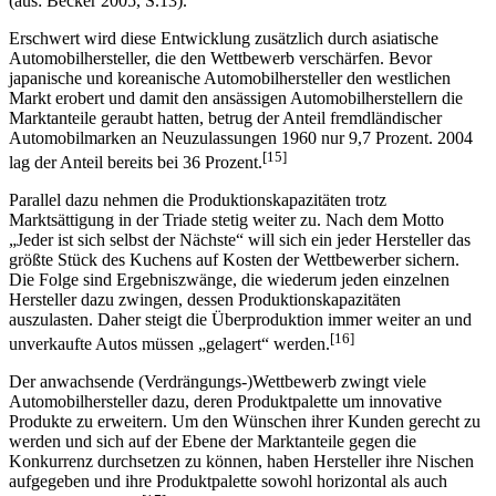
Abbildung 3: Entwicklung der PKW-Neuzulassungen in der Triade
(aus: Becker 2005, S.13).
Erschwert wird diese Entwicklung zusätzlich durch asiatische
Automobilhersteller, die den Wettbewerb verschärfen. Bevor
japanische und koreanische Automobilhersteller den westlichen
Markt erobert und damit den ansässigen Automobilherstellern die
Marktanteile geraubt hatten, betrug der Anteil fremdländischer
Automobilmarken an Neuzulassungen 1960 nur 9,7 Prozent. 2004
[15]
lag der Anteil bereits bei 36 Prozent.
Parallel dazu nehmen die Produktionskapazitäten trotz
Marktsättigung in der Triade stetig weiter zu. Nach dem Motto
„Jeder ist sich selbst der Nächste“ will sich ein jeder Hersteller das
größte Stück des Kuchens auf Kosten der Wettbewerber sichern.
Die Folge sind Ergebniszwänge, die wiederum jeden einzelnen
Hersteller dazu zwingen, dessen Produktionskapazitäten
auszulasten. Daher steigt die Überproduktion immer weiter an und
[16]
unverkaufte Autos müssen „gelagert“ werden.
Der anwachsende (Verdrängungs-)Wettbewerb zwingt viele
Automobilhersteller dazu, deren Produktpalette um innovative
Produkte zu erweitern. Um den Wünschen ihrer Kunden gerecht zu
werden und sich auf der Ebene der Marktanteile gegen die