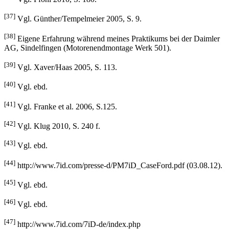
[36]
Vgl. Pfohl 2010, S. 180.
[37]
Vgl. Günther/Tempelmeier 2005, S. 9.
[38]
Eigene Erfahrung während meines Praktikums bei der Daimler
AG, Sindelfingen (Motorenendmontage Werk 501).
[39]
Vgl. Xaver/Haas 2005, S. 113.
[40]
Vgl. ebd.
[41]
Vgl. Franke et al. 2006, S.125.
[42]
Vgl. Klug 2010, S. 240 f.
[43]
Vgl. ebd.
[44]
http://www.7id.com/presse-d/PM7iD_CaseFord.pdf (03.08.12).
[45]
Vgl. ebd.
[46]
Vgl. ebd.