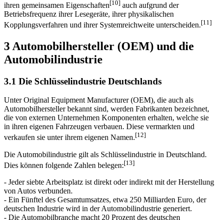
dient.
Innerhalb der RFID-Systeme werden nur binäre
[9]
Informationen versendet.
Ferner lassen sich RFID-Systeme neben
[10]
ihren gemeinsamen Eigenschaften
auch aufgrund der
Betriebsfrequenz ihrer Lesegeräte, ihrer physikalischen
[11]
Kopplungsverfahren und ihrer Systemreichweite unter­scheiden.
3 Automobilhersteller (OEM) und die
Automobilindustrie
3.1 Die Schlüsselindustrie Deutschlands
Unter Original Equipment Manufacturer (OEM), die auch als
Automobilhersteller bekannt sind, werden Fabrikanten bezeichnet,
die von externen Unternehmen Komponenten erhalten, welche sie
in ihren eigenen Fahrzeugen verbauen. Diese vermarkten und
[12]
verkaufen sie unter ihrem eigenen Namen.
Die Automobilindustrie gilt als Schlüsselindustrie in Deutschland.
[13]
Dies können folgende Zahlen belegen:
- Jeder siebte Arbeitsplatz ist direkt oder indirekt mit der Herstellung
von Autos verbunden.
- Ein Fünftel des Gesamtumsatzes, etwa 250 Milliarden Euro, der