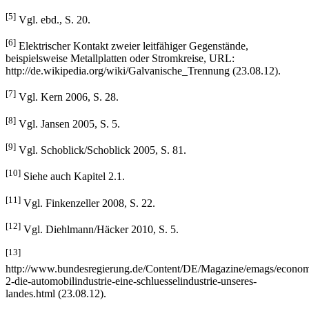
[4]
Vgl. ebd., S. 18.
[5]
Vgl. ebd., S. 20.
[6]
Elektrischer Kontakt zweier leitfähiger Gegenstände,
beispielsweise Metallplatten oder Stromkreise, URL:
http://de.wikipedia.org/wiki/Galvanische_Trennung (23.08.12).
[7]
Vgl. Kern 2006, S. 28.
[8]
Vgl. Jansen 2005, S. 5.
[9]
Vgl. Schoblick/Schoblick 2005, S. 81.
[10]
Siehe auch Kapitel 2.1.
[11]
Vgl. Finkenzeller 2008, S. 22.
[12]
Vgl. Diehlmann/Häcker 2010, S. 5.
[13]
http://www.bundesregierung.de/Content/DE/Magazine/emags/econom
2-die-automobilindustrie-eine-schluesselindustrie-unseres-