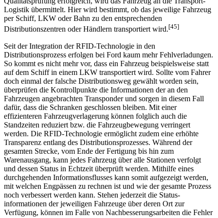
werden soll, sind RFID-Reader angebracht, welche die
Informationen auf den Transpondern verarbeiten. War die
Qualitätsprüfung erfolgreich, wird das Fahrzeug an die Transport-
Logistik übermittelt. Hier wird bestimmt, ob das jeweilige Fahrzeug
per Schiff, LKW oder Bahn zu den entsprechenden
[45]
Distributionszentren oder Händlern transportiert wird.
Seit der Integration der RFID-Technologie in den
Distributionsprozess erfolgen bei Ford kaum mehr Fehlverladungen.
So kommt es nicht mehr vor, dass ein Fahrzeug beispielsweise statt
auf dem Schiff in einem LKW transportiert wird. Sollte vom Fahrer
doch einmal der falsche Distributionsweg gewählt worden sein,
überprüfen die Kontrollpunkte die Informationen der an den
Fahrzeugen angebrachten Transponder und sorgen in diesem Fall
dafür, dass die Schranken geschlossen bleiben. Mit einer
effizienteren Fahrzeugverlagerung können folglich auch die
Standzeiten reduziert bzw. die Fahrzeugbewegung verringert
werden. Die RFID-Technologie ermöglicht zudem eine erhöhte
Transparenz entlang des Distributions­prozesses. Während der
gesamten Strecke, vom Ende der Fertigung bis hin zum
Warenausgang, kann jedes Fahrzeug über alle Stationen verfolgt
und dessen Status in Echtzeit überprüft werden. Mithilfe eines
durchgehenden Informationsflusses kann somit aufgezeigt werden,
mit welchen Engpässen zu rechnen ist und wie der gesamte Prozess
noch verbessert werden kann. Stehen jederzeit die Status­