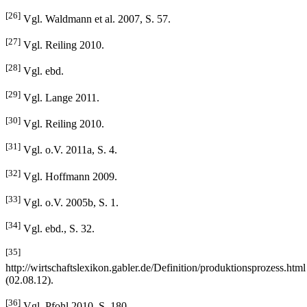
[25]
Vgl. Bartneck 2008, S.65; Günthner et al. 2010, S.10.
[26]
Vgl. Waldmann et al. 2007, S. 57.
[27]
Vgl. Reiling 2010.
[28]
Vgl. ebd.
[29]
Vgl. Lange 2011.
[30]
Vgl. Reiling 2010.
[31]
Vgl. o.V. 2011a, S. 4.
[32]
Vgl. Hoffmann 2009.
[33]
Vgl. o.V. 2005b, S. 1.
[34]
Vgl. ebd., S. 32.
[35]
http://wirtschaftslexikon.gabler.de/Definition/produktionsprozess.html
(02.08.12).