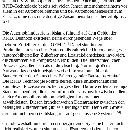
Projekt „RAN – RFID-based Automotive Network“ ins Leben
gerufen, das diese Problematik in Angriff nehmen soll und an dem
sich auch VW und Opel beteiligen wollen. Allerdings kommt die
RFID-Technologie bereits seit vielen Jahren unternehmensintern vor
allem in der Automobilbranche und bei Automobilherstellern zum
Einsatz, ohne dass eine derartige Zusammenarbeit seither erfolgt ist.
[27]
Die Automobilindustrie ist bislang führend auf dem Gebiet der
RFID. Dennoch existieren keine durchgehenden Wege über
[28]
mehrere Zulieferer zu den OEM.
Dabei sind in den
Produktionsprozess eines Automobils zahlreiche Unternehmen, wie
Automobilhersteller, Zulieferer und Logistikdienstleister, involviert,
die zusammen ein komplexes Netz bilden. Die unterschiedlichen
Prozesse gestalten sich als undurchsichtig. Nur mit großem
Aufwand lassen sich beispielsweise Informationen über den
Standort oder den Status eines Fahrzeugs oder Bausteins ermitteln.
Die RFID-Technologie könnte helfen, diese unüberschaubaren
komplexen Prozesse einfacher zu gestalten. Dafür werden allerdings
Standards benötigt, die einen Informationsaustausch zwischen allen
an der Automobilproduktion beteiligten Unternehmen
gewährleisten. Diesen branchenweiten Datentransfer zwischen den
beteiligten Unternehmen gibt es allerdings nicht. Denn ein Großteil
[29]
der Unternehmen setzt bislang nur auf geschlossene Systeme.