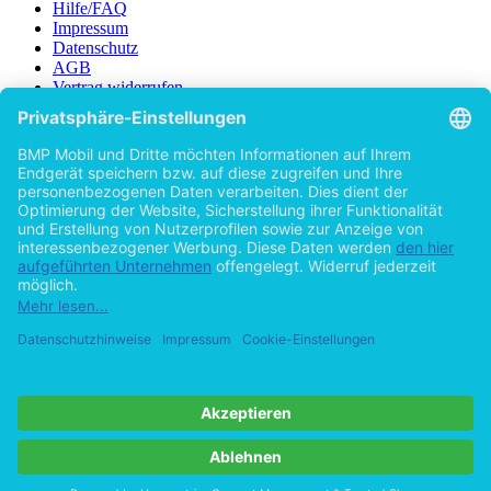
Buches zu widmen.
Hilfe/FAQ
Impressum
Datenschutz
AGB
Vertrag widerrufen
Zur Desktop-Version
Copyright ©Imprint in der Bedey & Thoms Media GmbH
powered
by
Open Publishing
Zurück