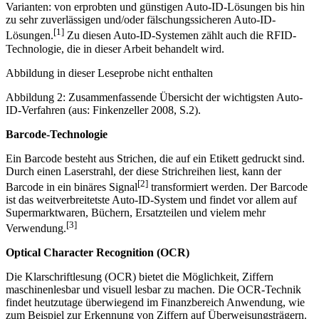
zur Identifikation von Menschen, Tieren und Gegenständen
eingesetzt. Dabei existieren mittlerweile die unterschiedlichsten
Varianten: von erprobten und günstigen Auto-ID-Lösungen bis hin
zu sehr zuverlässigen und/oder fälschungssicheren Auto-ID-
[1]
Lösungen.
Zu diesen Auto-ID-Systemen zählt auch die RFID-
Technologie, die in dieser Arbeit behandelt wird.
Abbildung in dieser Leseprobe nicht enthalten
Abbildung 2: Zusammenfassende Übersicht der wichtigsten Auto-
ID-Verfahren (aus: Finkenzeller 2008, S.2).
Barcode-Technologie
Ein Barcode besteht aus Strichen, die auf ein Etikett gedruckt sind.
Durch einen Laserstrahl, der diese Strichreihen liest, kann der
[2]
Barcode in ein binäres Signal
transformiert werden. Der Barcode
ist das weitverbreitetste Auto-ID-System und findet vor allem auf
Supermarktwaren, Büchern, Ersatzteilen und vielem mehr
[3]
Verwendung.
Optical Character Recognition (OCR)
Die Klarschriftlesung (OCR) bietet die Möglichkeit, Ziffern
maschinenlesbar und visuell lesbar zu machen. Die OCR-Technik