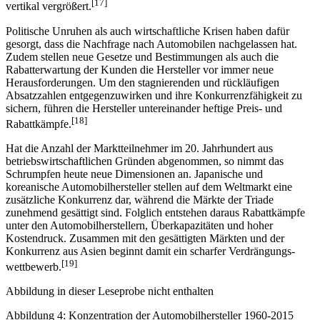
Konkurrenz durchsetzen zu können, haben Hersteller ihre Nischen
aufgegeben und ihre Produktpalette sowohl horizontal als auch
[17]
vertikal vergrößert.
Politische Unruhen als auch wirtschaftliche Krisen haben dafür
gesorgt, dass die Nachfrage nach Automobilen nachgelassen hat.
Zudem stellen neue Gesetze und Bestimmungen als auch die
Rabatterwartung der Kunden die Hersteller vor immer neue
Herausforderungen. Um den stagnierenden und rückläufigen
Absatzzahlen entgegenzuwirken und ihre Konkurrenzfähigkeit zu
sichern, führen die Hersteller untereinander heftige Preis- und
[18]
Rabattkämpfe.
Hat die Anzahl der Marktteilnehmer im 20. Jahrhundert aus
betriebswirtschaftlichen Gründen abgenommen, so nimmt das
Schrumpfen heute neue Dimensionen an. Japanische und
koreanische Automobilhersteller stellen auf dem Weltmarkt eine
zusätzliche Konkurrenz dar, während die Märkte der Triade
zunehmend gesättigt sind. Folglich entstehen daraus Rabattkämpfe
unter den Automobilherstellern, Überkapazitäten und hoher
Kostendruck. Zusammen mit den gesättigten Märkten und der
Konkurrenz aus Asien beginnt damit ein scharfer Verdrängungs­
[19]
wettbewerb.
Abbildung in dieser Leseprobe nicht enthalten