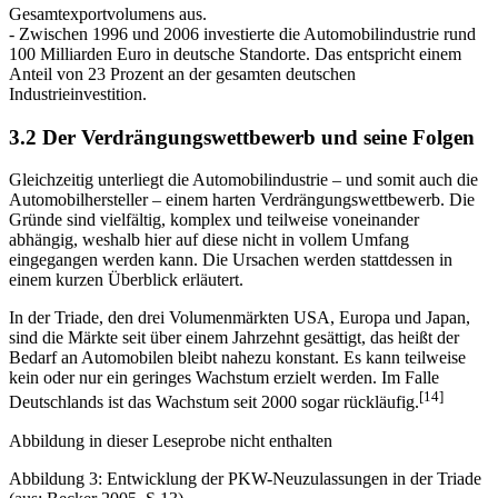
deutschen Industrie wird in der Automobilindustrie generiert.
- Die Automobilbranche macht 20 Prozent des deutschen
Gesamtexport­volumens aus.
- Zwischen 1996 und 2006 investierte die Automobilindustrie rund
100 Milliarden Euro in deutsche Standorte. Das entspricht einem
Anteil von 23 Prozent an der gesamten deutschen
Industrieinvestition.
3.2 Der Verdrängungswettbewerb und seine Folgen
Gleichzeitig unterliegt die Automobilindustrie – und somit auch die
Automobil­hersteller – einem harten Verdrängungswettbewerb. Die
Gründe sind vielfältig, komplex und teilweise voneinander
abhängig, weshalb hier auf diese nicht in vollem Umfang
eingegangen werden kann. Die Ursachen werden stattdessen in
einem kurzen Überblick erläutert.
In der Triade, den drei Volumenmärkten USA, Europa und Japan,
sind die Märkte seit über einem Jahrzehnt gesättigt, das heißt der
Bedarf an Automobilen bleibt nahezu konstant. Es kann teilweise
kein oder nur ein geringes Wachstum erzielt werden. Im Falle
[14]
Deutschlands ist das Wachstum seit 2000 sogar rückläufig.
Abbildung in dieser Leseprobe nicht enthalten