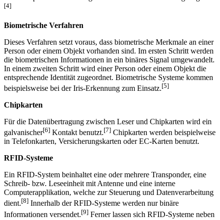
findet heutzutage überwiegend im Finanzbereich Anwendung, wie
zum Beispiel zur Erkennung von Ziffern auf Über­weisungsträgern.
[4]
Biometrische Verfahren
Dieses Verfahren setzt voraus, dass biometrische Merkmale an einer
Person oder einem Objekt vorhanden sind. Im ersten Schritt werden
die biometrischen Infor­mationen in ein binäres Signal umgewandelt.
In einem zweiten Schritt wird einer Person oder einem Objekt die
entsprechende Identität zugeordnet. Biometrische Systeme kommen
[5]
beispielsweise bei der Iris-Erkennung zum Einsatz.
Chipkarten
Für die Datenübertragung zwischen Leser und Chipkarten wird ein
[6]
[7]
galvanischer
Kontakt benutzt.
Chipkarten werden beispielweise
in Telefonkarten, Versicherungs­karten oder EC-Karten benutzt.
RFID-Systeme
Ein RFID-System beinhaltet eine oder mehrere Transponder, eine
Schreib- bzw. Leseeinheit mit Antenne und eine interne
Computerapplikation, welche zur Steuerung und Datenverarbeitung
[8]