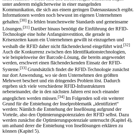
Gründe weshalb unternehmensübergreifende Systeme bisher noch
nicht realisiert worden sind und Insellösungen existieren, liegen
unter anderem möglicherweise in einer mangelnden
Kommunikation, die sich aus einem geringen Datenaustausch ergibt.
Informationen werden noch bewusst im eigenen Unternehmen
[30]
gehalten.
Es fehlen branchenweite Standards und gemeinsame
[31]
Lösungen.
Darüber hinaus benötigt die Einführung der RFID-
Technologie eine hohe Anfangsinvestition, die gerade in
Krisenzeiten kaum ein Unternehmen gewillt ist einzugehen und
[32]
weshalb die RFID daher nicht flächendeckend eingeführt wird.
Auch die Konkurrenz zwischen den Identifikationstechnologien,
wie beispielsweise der Barcode-Lösung, die bereits angewendet
werden, erschwert einen flächendeckenden Einsatz der RFID-
[33]
Systeme.
Grundsätzlich findet die RFID-Technologie zunächst
nur dort Anwendung, wo sie dem Unternehmen den größten
Mehrwert beschert und ein dringendes Problem löst. Dadurch
ergeben sich viele verschiedene RFID-Infrastrukturen
nebeneinander, die in den nächsten Jahren erst noch einander
[34]
angeglichen werden müssen.
Im Folgenden soll ein weiterer
Grund für die Entstehung der Inselproblematik „identifiziert“
werden: Nämlich die Entstehung der Insellösung aufgrund der
Vorteile, also den Optimierungspotenzialen der RFID selbst. Dazu
werden zunächst die Optimierungspotenziale untersucht (Kapitel 4),