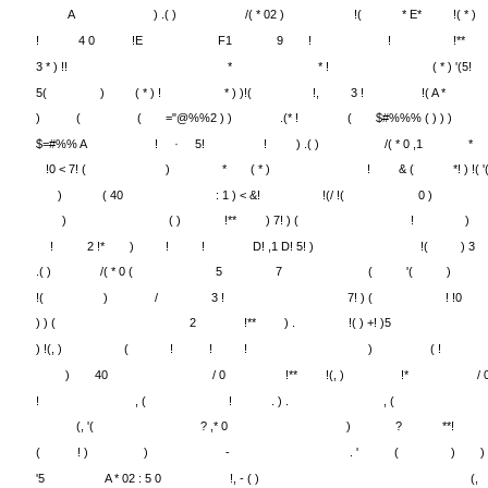
(
A
)
! ! .!
( & .( )
/( * 0 & 
!
5
5! ) (
*! )
) )
D!
"%$$ *
A
) .( )
/( * 02 )
!(
* E*
!( * )
!
4 0
!E
F1
9
!
!
!**
3 * ) !!
*
* !
( * ) '(5!
5(
)
( * ) !
* ) )!(
!,
3 !
!( A *
)
(
(
="@%%2 ) )
.(* !
(
$#%%% ( ) ) )
$=#%% A
!
5!
!
) .( )
/( * 0 ,1
*
"
!0 < 7! (
)
*
( * )
!
& (
*! ) !( '
)
( 40
: 1 ) < &!
!(/ !(
0 )
)
( )
!**
) 7! ) (
!
)
!
2 !*
)
!
!
D! ,1 D! 5! )
!(
) 3
.( )
/( * 0 (
5
7
(
'(
)
!(
)
/
3 !
7! ) (
! !0
) ) (
2
!**
) .
!( ) +! )5
) !(, )
(
!
!
!
)
( !
)
40
/ 0
!**
!(, )
!*
/ 
!
, (
!
. ) .
, (
(, '(
? ,* 0
)
?
**!