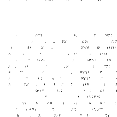
!
( ) )
*!
)
& ,
'( 00(* ( !
)
/ *
), *)2 +
( )
0
1 )
L
( !** )
& ,
'(
00(* ( !
)
.
,,
5 )(
(, 0*!
( ) 7
(
5 )
)(
)!
?(* ( 0
!0
( ) '( ! )
A '
)
*
( !
,!
) ( ) 1
$8
,
!*
5 ) 2 )!
)
00(* ( !
( A '
)
)!
( !
E
) )(
)
?(* (
&
' *
!
(
)
00(* ( !
!*
)
*!
! , )
'
00(* ( !
!*
$@
A
2 )(
)
)
9
!*
5
( ) M
(
1
0(* ( **
! )! )
*
)
(, !
*!
)
( ! ) ) P * 0
! )*(
5
2 M
(
( )
!0
9 ,*
(