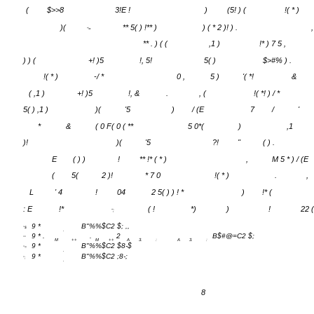
)
(, ( ) )
? ,* 0
2 )
!**
)
RA *
( I
5
)
+! )
'
2
' ) / (E
(
$>>8
3!E !
)
(5! ) (
!( * )
)(
** 5( ) !** )
) ( * 2 )! ) .
,
"=
** . ) ( (
,1 )
!* ) 7 5 ,
) ) (
+! )5
!, 5!
5( )
$>#% ) .
!( * )
-/ *
0 ,
5 )
'( *!
&
( ,1 )
+! )5
!, &
.
, (
!( *! ) / *
5( ) ,1 )
)(
'5
)
/ (E
7
/
'
*
&
( 0 F( 0 ( **
5 0*(
)
,1
)!
)(
'5
?!
''
( ) .
E
( ) )
!
** !* ( * )
,
M 5 * ) / (E
(
5(
2 )!
* 7 0
!( * )
.
,
L
' 4
!
04
2 5( ) ) ! *
)
!* (
: E
!*
( !
*)
)
!
22 ( 
";
9 *
B"%%$C2 $; ,,
"$
.
9 * .
.
2
B$#@=C2 $;
""
M
++
M
++
A
3.
:
A
3.
:
9 *
B"%%$C2 $8-$
"=
.
9 *
B"%%$C2 ;8-;
";
.