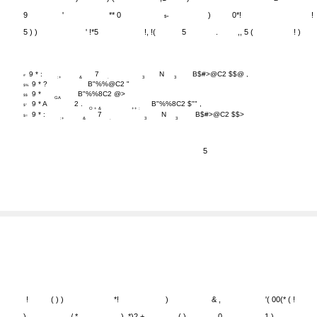
)
? **
'5 9
'
,1**
)
0
(
)
)
) (
,1**
)
2
9
'
** 0
)
0*!
!
$=
5 ) )
' !*5
!, !(
5
.
,, 5 (
! )
9 * :
7
N
B$#>@C2 $$@ ,
#
:+
&
.
3
3
9 * ?
B"%%@C2 "
$%
9 *
B"%%8C2 @>
$$
GA
9 * A
2 .
B"%%8C2 $"" ,
$"
O + &
++ :
9 * :
7
N
B$#>@C2 $$>
$=
:+
&
.
3
3
5