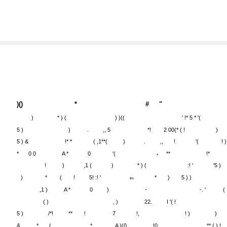
4
)()
*
#
"
)
* ) (
) )((
' !* 5 * '(
5 )
)
.
,, 5
*!
2 00(* ( !
)
5 ) &
!* *
( ,1**(
)
.
,,
!
'(
! )
*
0 0
A *
0
'(
**
!*
#
!
)
,1 (
)
* ) (
:! '
'5 )
)
*
(
!
5! :! '
*
)
5 ) )
$%
,1 )
A *
0
)
-
-. '
(
( )
, )
22.
I '( !