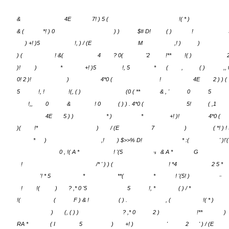
-( .
/
/ " "
&
4E
7! ) 5 (
!( * )
& (
*! ) 0
) )
$# D!
( )
!
) +! )5
!, ) / (E
M
,! )
)
) (
! &(
4
? 0(
'2
!**
!( )
2
)!
)
*
+! )5
!, 5
*
(
,
( )
,,
0! 2 )!
)
4*0 (
!
4E
2 ) ) (
5
!, !
!(, ( )
(0 ( **
& , '
0
5
!,,
0
&
! 0
( ) ) . 4*0 (
5!
( ,1
4E
5 ) )
* )
*
+! )!
4*0 (
)(
!*
)
/ (E
7
)
( *! ) !
*
)
,!
) $>>% D!
* :(
' )!'
0 , !( A *
! '(5
& A *
G
"$
!
/* ' ) ) (
! *4
2 5 *
'! * 5
*
**(
*
! '(5! )
""
!
!(
)
? ,* 0 '5
5
!, *
( ) / *
!(
(
F ) & !
( ) .
, (
!( * )