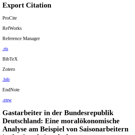
Copy to clipboard
Export Citation
ProCite
RefWorks
Reference Manager
.ris
BibTeX
Zotero
.bib
EndNote
.enw
Gastarbeiter in der Bundesrepublik
Deutschland: Eine moralökonomische