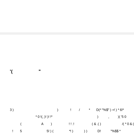
'(
"
3 )
)
!
/
*
D(* "%$" ) +! ) * 6!*
* 0 !(, )! )! !*
)
,
)( '5 0