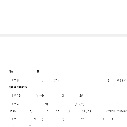
%
$
! ** $ .
,
!( * )
)
. & ( ) 7
$#8#-$# #$$
! ** " 9
) !* 6/
3 !
$#
! ** =
*!(
,!
,1 !( * )
!
!
+! )5
!, 2
*1
* !
)
0( , * )
2 "%% -"%$%