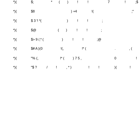
*)(
$=
*
(
)
!
!
/
! ;%
*)(
$;
*
(
)
!
!
7
!
;$
*)(
$8
) +4
!(
;"
*)(
$ 3 '! *(
)
!
!
;
*)(
$@
(
)
!
!
;
*)(
$> 9 /,* (
)
!
!
;@
*)(
$# A )(0
!(,
!* (
.
, (
*)(
"% (,
!* (
) 7 5 ,
0
!
*)(
"$ ?
/
!
, * )
!
!
)(
!