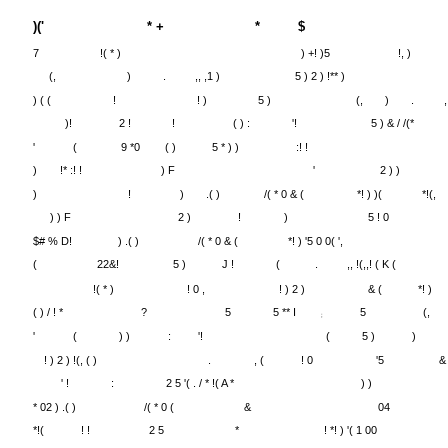
)(
"
"
"
)('
* +
*
$
7
!( * )
) +! )5
!, )
(,
)
.
,, ,1 )
5 ) 2 ) !** )
) ( (
!
! )
5 )
(,
)
.
,
)!
2 !
!
( ) :
'!
5 ) & / /(*
'
(
9 *0
( )
5 * ) )
:! !
)
!* :! !
) F
'
2 ) )
)
!
)
.( )
/( * 0 & (
*! ) )(
*!(,
) ) F
2 )
!
)
5 ! 0
$# % D!
) .( )
/( * 0 & (
*! ) '5 0 0( ',
(
22&!
5 )
J !
(
.
,, !(,,! ( K (
!( * )
! 0 ,
! ) 2 )
& (
*! )
( ) / ! *
?
5
5 ** I
5
(,
;
'
(
) )
:
'!
(
5 )
)
! ) 2 ) !(, ( )
.
, (
! 0
'5
&
' !
:
2 5 '( . / * !( A *
) )
* 02 ) .( )
/( * 0 (
&
04