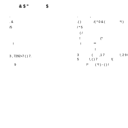
& $ "
$
.
.
,
. &
.( )
/( * 0 & (
*! )
/5
/ * 5
( /
!
(*
!
!
**
!
3
(
,1 7
!, 2 9 
3 , 7292+7 ( ) 7.
5
!, ( ) 7
!(
9
!*
( *! ) - ( ) !