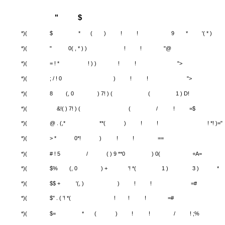
"
$
*)(
$
*
(
)
!
!
9
*
'( * )
*)(
"
0( , * ) )
!
!
"@
*)(
= ! *
! ) )
!
!
">
*)(
; / ! 0
)
!
!
">
*)(
8
(, 0
) 7! ) (
(
1 ) D!
*)(
&!( ) 7! ) (
(
/
!
=$
*)(
@ . (,*
**(
)
!
!
! *! )="
*)(
> *
0*!
)
!
!
==
*)(
# ! 5
/
( ) 9 **0
) 0(
+A=
*)(
$%
(, 0
) +
'! *(
1 )
3 )
*
*)(
$$ +
'(, )
)
!
!
=#
*)(
$" . ( '! *(
!
!
!
=#