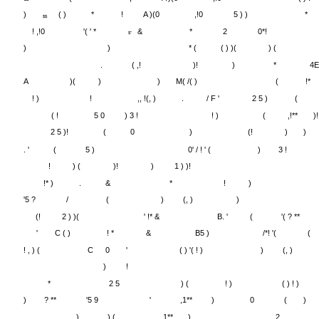
5 )
/*!
**
!
7
!,
! )
)
&
*
(
*,
A )(0
,!0
** ( ) !
)
( )
*
!
A )(0
,!0
5 ) )
*
$$
! ,!0
'( ' *
&
*
2
0*!
$"
)
)
* (
( ) )(
) (
.
( ,!
)!
)
*
4
A
)(
)
)
M( /( )
(
!*
! )
!
,, !(, )
.
/ F '
2 5 )
(
( !
5 0
) 3 !
! )
(
,!**
)!
2 5 )!
(
0
)
(!
)
)
. '
(
5 )
0' / ! ' (
)
3 !
!
) (
)!
)
1 ) )!
!* )
.
&
*
!
)
'5 ?
/
(
)
(, )
)
(!
2 ) )(
' !* &
B. '
(
'( ? **
'
C ( )
! *
&
B5 )
/*! '(
(
! , ) (
C
0
'
( ) '( ! )
)
(, )
)
!
*
2 5
) (
! )
( ) ! )