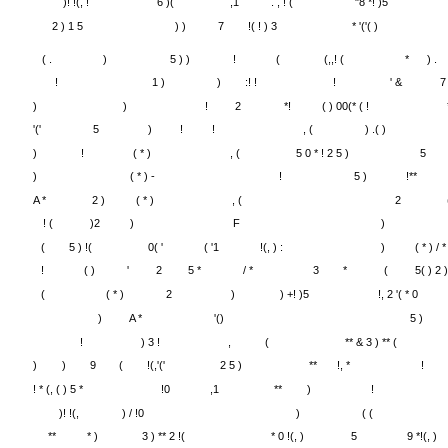
)! !(, !
6 )(
,1
. , ! (
"8 *! )5
2 ) 1 5
) )
7
!( ! ) 3
* '('( )
( .
)
5 ) )
!
(
(,,! (
*
) .
!
1 )
)
:! !
!
' &
7
)
)
!
2
*!
( ) 00(* ( !
'('
5
)
!
!
, (
) .( )
)
!
( * )
, (
5 0 * ! 2 5 )
5
)
( * ) -
!
5 )
!**
A *
2 )
( * )
, (
2
! (
)2
)
F
)
(
5 ) !(
0( '
( '1
!(, ) :
)
( * ) / *
!
( )
'
2
5 *
/ *
3
*
(
5( ) 2 )
(
( * )
2
)
) +! )5
!, 2 '( * 0
)
A *
'()
5 )
!
) 3 !
,
(
** & 3 ) ** (
)
)
9
(
!(,'('
2 5 )
**
!, *
!
! * (, ( ) 5 *
!0
,1
**
)
!