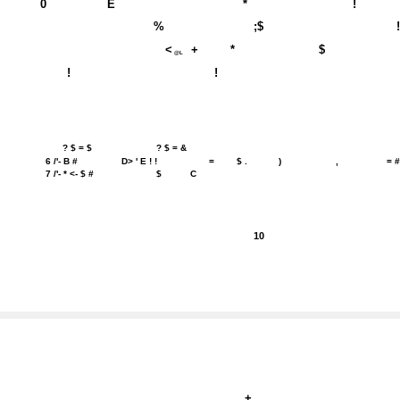
0
E
*
!
%
;$
<
+
*
$
@L
!
!
? $ = $
? $ = &
6 /'- B #
D> ' E ! !
=
$ .
)
,
= 
7 /'- * <- $ #
$
C
10
+