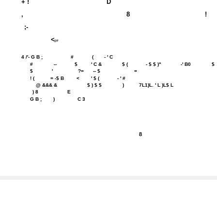
+ !
D
,
8
!
;-
<
@F
4 /'- G B ;
#
(
- ' C
#
--
$
' C &
$ (
- $ $ )"
-' B0
$
$
'
?=
-- $
=
! (
= -$ B
<
' $ (
- ' #
@ &&& &
$ ) $ $
)
7L1)L. ' L )L$ L
) 8
E
G B ;
)
C 3
8