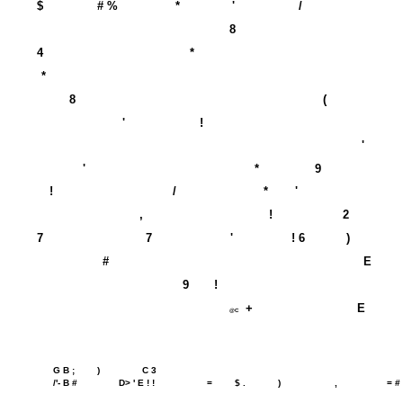
$
# %
*
'
/
8
4
*
*
8
(
'
!
'
'
*
9
!
/
*
'
,
!
2
7
7
'
! 6
)
#
E
9
!
+
E
@C
G B ;
)
C 3
/'- B #
D> ' E ! !
=
$ .
)
,
= #