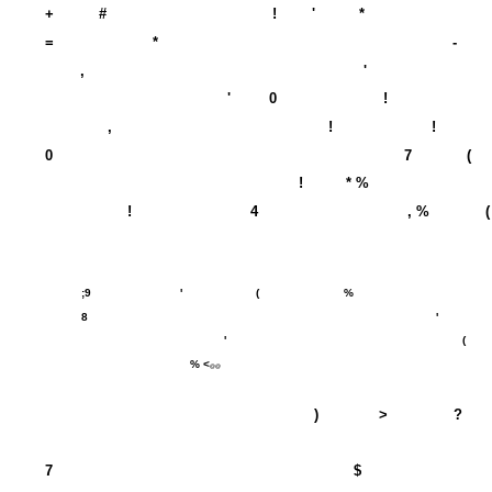
+
#
!
'
*
=
*
-
,
'
'
0
!
,
!
!
0
7
(
!
* %
!
4
, %
(
;9
'
(
%
8
'
'
(
% <
@@
)
>
?
7
$