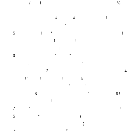
/
!
%
#
#
!
'
$
!
*
!
1
!
!
0
'
"
! '
,
"
2
4
! '
!
!
5
!
'
'
&
'
6 !
!
7
'
!
$
*
(
(
-