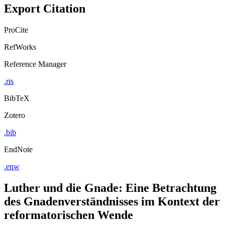
Export Citation
ProCite
RefWorks
Reference Manager
.ris
BibTeX
Zotero
.bib
EndNote
.enw
Luther und die Gnade: Eine Betrachtung
des Gnadenverständnisses im Kontext der
reformatorischen Wende