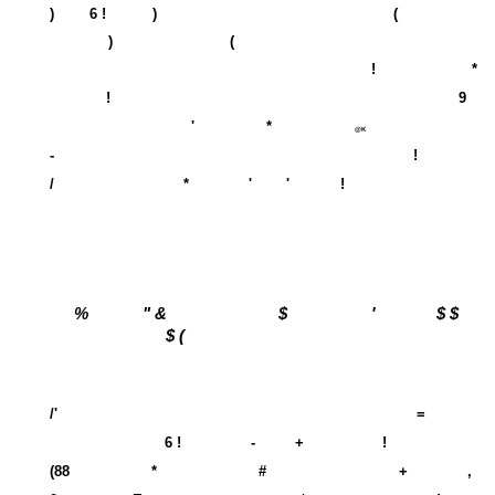
)
6 !
)
(
)
(
!
*
!
9
'
*
@K
-
!
/
*
'
'
!
%
" &
$
'
$ $
$ (
/'
=
6 !
-
+
!
(88
*
#
+
,