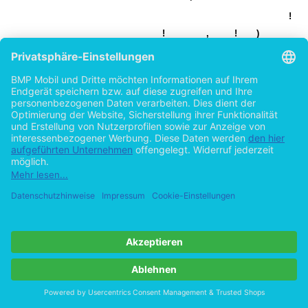
!
!
,
!
)
"
9
*
8
'
+
9
8
!
!
8
@A
1
+
7
#
M
M
!
'
!