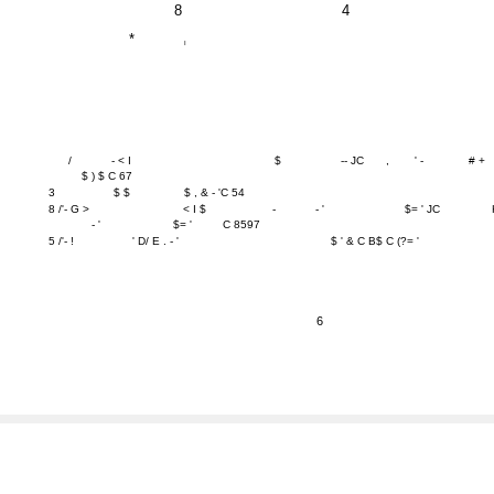
8
4
*
I
/
- < I
$
-- JC
,
' -
# +
$ ) $ C 67
3
$ $
$ , & - 'C 54
8 /'- G >
< I $
-
- '
$= ' JC
- '
$= '
C 8597
5 /'- !
' D/ E . - '
$ ' & C B$ C (?= '
6