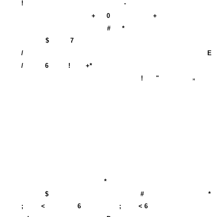
!
-
+
0
+
#
*
$
7
/
E
/
6
!
+*
!
"
H
*
$
#
*
;
<
6
;
< 6