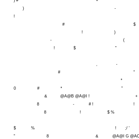
) #
+
)
-
!
#
$
!
)
-
(
!
$
"
,
-
#
"
*
0
#
*
"
&
@A@B @A@I !
+
8
-
# !
!
8
!
$ %
$
%
!
;/ '
"
8
&
@A@I G @AC