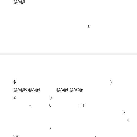
@A@L
3
$
)
@A@B @A@I
@A@I @AC@
2
)
-
6
= !
*
"
*