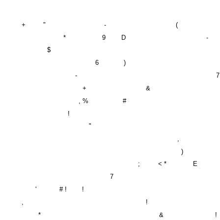
+
"
-
(
*
9
D
-
$
6
)
-
7
+
&
, %
#
!
"
,
)
;
< *
E
7
'
# !
!
,
!
*
&
!