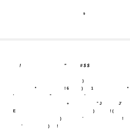
9
!
"
# $ $
)
*
! 6
)
1
*
'
"
'
+
" J
J'
E
)
! (
)
'
!
'
)
!