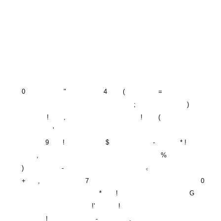
0
"
4
(
=
;
)
!
,
!
(
'
9
!
$
-
* !
,
%
)
-
C
+
,
7
0
*
!
G
!'
!
!
-
,