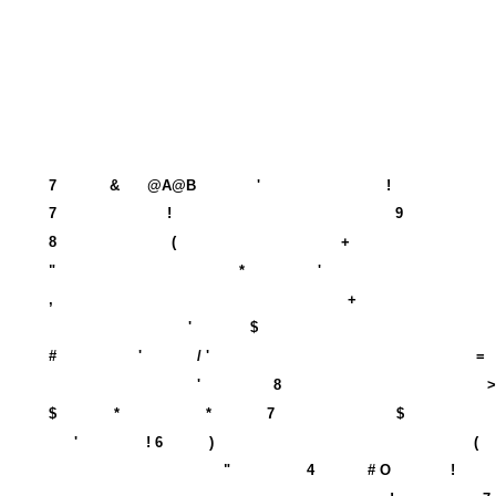
7
&
@A@B
'
!
7
!
9
8
(
+
"
*
'
,
+
'
$
#
'
/ '
=
'
8
>
$
*
*
7
$
'
! 6
)
(
"
4
# O
!