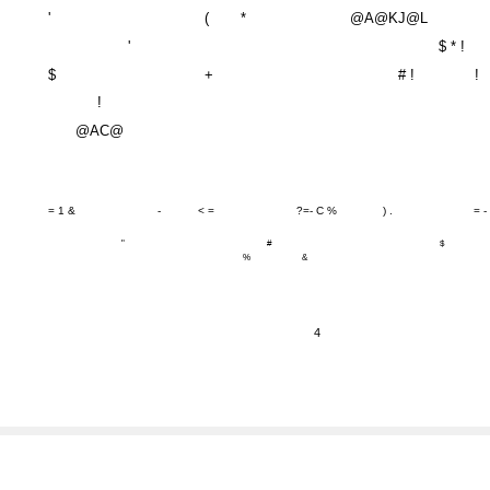
'
(
*
@A@KJ@L
'
$ * !
$
+
# !
!
!
@AC@
= 1 &
-
< =
?=- C %
) .
= -
"
#
$
%
&
4