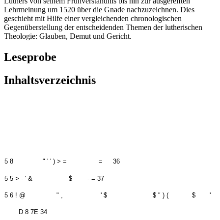
Luthers von seinem Frühverständnis bis hin zur ausgereiften
Lehrmeinung um 1520 über die Gnade nachzuzeichnen. Dies
geschieht mit Hilfe einer vergleichenden chronologischen
Gegenüberstellung der entscheidenden Themen der lutherischen
Theologie: Glauben, Demut und Gericht.
Leseprobe
Inhaltsverzeichnis
5 8
" ' ' ) > =
=
36
5 5 > - ' &
$
- = 37
5 6 ! @
" ,
' $
$ " ) (
$
'
D 8 7E 34