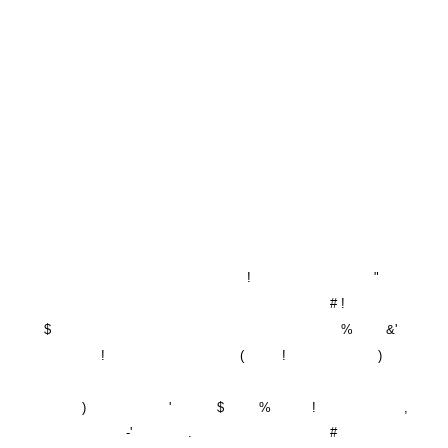
!
"
# !
$
%
&'
!
(
!
)
)
'
$
%
!
,
-'
.
#