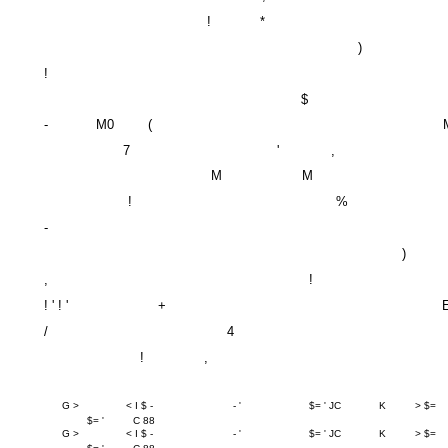
!
*
)
!
$
-
M0
(
7
'
,
M
M
!
%
-
)
,
!
! ' ! '
+
/
4
!
,
G >
< I $ -
- '
$= ' JC
K
> $=
$= '
C 88
G >
< I $ -
- '
$= ' JC
K
> $=