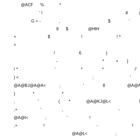
@ACF
%
*
' !
#
G + -
,
$
'
9
$
@HIH
+
$
!
! *
+
!
6
)
-
*
+
)
! *
'
*
*
/'
) <
;
'
@A@BJ@A@A<
;
'
8
@A@A
)
*
*
;
'
(
*
@A@KJ@L<
;+
'
,
-
@A@I<
;
'
!
;+
!
-
!
@A@L<
;