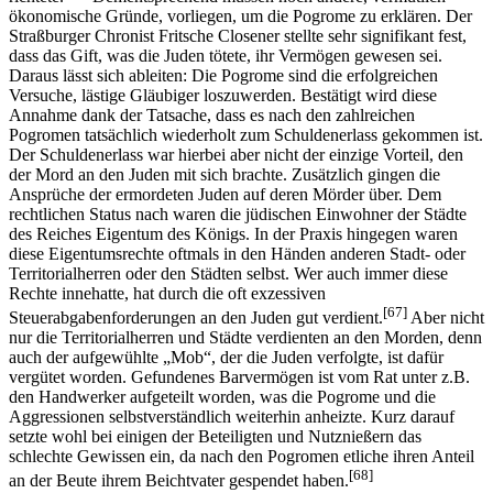
ökonomische Gründe, vorliegen, um die Pogrome zu erklären. Der
Straßburger Chronist Fritsche Closener stellte sehr signifikant fest,
dass das Gift, was die Juden tötete, ihr Vermögen gewesen sei.
Daraus lässt sich ableiten: Die Pogrome sind die erfolgreichen
Versuche, lästige Gläubiger loszuwerden. Bestätigt wird diese
Annahme dank der Tatsache, dass es nach den zahlreichen
Pogromen tatsächlich wiederholt zum Schuldenerlass gekommen ist.
Der Schuldenerlass war hierbei aber nicht der einzige Vorteil, den
der Mord an den Juden mit sich brachte. Zusätzlich gingen die
Ansprüche der ermordeten Juden auf deren Mörder über. Dem
rechtlichen Status nach waren die jüdischen Einwohner der Städte
des Reiches Eigentum des Königs. In der Praxis hingegen waren
diese Eigentumsrechte oftmals in den Händen anderen Stadt- oder
Territorialherren oder den Städten selbst. Wer auch immer diese
Rechte innehatte, hat durch die oft exzessiven
[67]
Steuerabgabenforderungen an den Juden gut verdient.
Aber nicht
nur die Territorialherren und Städte verdienten an den Morden, denn
auch der aufgewühlte „Mob“, der die Juden verfolgte, ist dafür
vergütet worden. Gefundenes Barvermögen ist vom Rat unter z.B.
den Handwerker aufgeteilt worden, was die Pogrome und die
Aggressionen selbstverständlich weiterhin anheizte. Kurz darauf
setzte wohl bei einigen der Beteiligten und Nutznießern das
schlechte Gewissen ein, da nach den Pogromen etliche ihren Anteil
[68]
an der Beute ihrem Beichtvater gespendet haben.