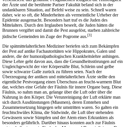
der Ärzte und die berühmte Pariser Fakultät befand sich in der
undankbaren Situation, auf Befehl weise zu sein. Schnell waren
daher, wie so oft, die Minderheiten als vermeintliche Urheber der
Epidemie ausgemacht. Besonders hart traf es die Juden des
Mittelalters. Durch den Irrglauben beseelt, die Juden hätten die
Brunnen vergiftet und damit die Pest ausgelöst, starben zahlreiche
[3]
jüdische Gemeinden im Zuge der Pogrome aus.
Die spätmittelalterlichen Mediziner beriefen sich zum Bekämpfen
der Pest auf antike Fachautoritäten wie Hippokrates, Galen und
andere, die der humoralpathologischen Krankheitslehre anhingen.
Diese Lehre geht davon aus, dass die Gesundheitsstörungen auf ein
Ungleichgewicht der vier Körpersäfte Blut, Schleim und gelbe
sowie schwarze Galle zurück zu führen seien. Nach der
Überzeugung der antiken und mittelalterlichen Ärzte stellte den
eigentliche Pestvorgang einen Überschuss an feucht-warmem Blut
dar, welches eine Gefahr der Fäulnis für innere Organe barg. Diese
Fäulnis, so nahm man an, gelange über die Luft oder über die
Nahrung in den Körper. Die Verunreinigung der Luft erklärte man
sich durch Ausdünstungen (Miasmen), deren Entstehen und
Zusammensetzung hingegen sehr umstritten waren. So galten ein
feuchtschwüles Klima, die Südwinde, die Luft über stehenden
Gewässern sowie Sümpfen und der Atem eines Erkrankten als
besonders gefährlich. Darüber hinaus konnten auch zur Fäulnis