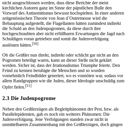
nicht ausgeschlossen werden, dass diese Berichte der meist
kirchlichen Autoren ganz im Sinne der päpstlichen Bulle den
Vorwurf des Antisemitismus bewusst hochspielten. In einer anderen
zeitgenössischen Theorie von Jean d´Outremeuse wird die
Behauptung aufgestellt, die Flagellanten hätten zumindest indirekt
die Schuld an den Judenpogromen, da diese durch ihre
hochgeschraubten aber nicht erfüllbaren Erwartungen die Jagd nach
Schuldigen voran getrieben und somit die Judenverfolgung
[50]
auslösten hätten.
Ob die Geißler nun direkt, indirekt oder schlicht gar nicht an den
Pogromen beteiligt waren, kann an dieser Stelle nicht geklärt
werden. Sicher ist, dass der Irrationalismus Triumphe feierte. Den
Feind zu kennen beruhigte die Menschen und so wurden
vornehmlich Feindbilder generiert, wo es vonnöten war, sodass vor
allem Randgruppen wie die Juden, dieser Ideologie unschuldig zum
[51]
Opfer fielen.
2.3 Die Judenpogrome
Neben den Geißlerzügen als Begleitphänomen der Pest, bzw. als
Parallelepidemien, gab es noch ein weiteres Phänomen: Die
Judenverfolgung. Jene Verfolgungen standen zwar nicht in
unmittelbarem Zusammenhang mit den Geißlerzügen, doch gingen