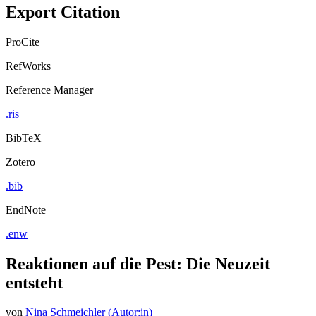
Export Citation
ProCite
RefWorks
Reference Manager
.ris
BibTeX
Zotero
.bib
EndNote
.enw
Reaktionen auf die Pest: Die Neuzeit
entsteht
von
Nina Schmeichler (Autor:in)