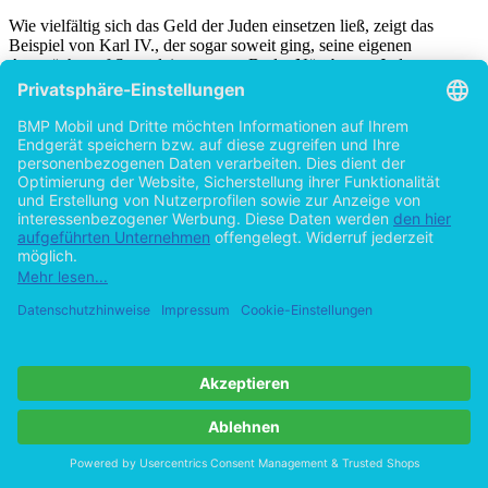
Wie vielfältig sich das Geld der Juden einsetzen ließ, zeigt das
Beispiel von Karl IV., der sogar soweit ging, seine eigenen
Ansprüche auf Steuerleistungen, z.B. der Nürnberger Juden, an
verschiedene Herren zu verpfänden oder zu verleihen, die ihn
während der Auseinandersetzung um die Thronfolge finanziell
unterstützt hatten. Die Steuerabgaben, welche die Juden zu leisten
hatten, waren folglich so hoch, dass sie gut und gerne mit anderen
größeren finanziellen Leistungen gleich zu setzen waren. Dadurch
brauchte es nun einen Ersatz, denn die Ermordung der Juden
bedeutete einen Verlust an Steuereinnahmen. Dieser Verlust wurde
ausgeglichen, in dem, im Falle der Ermordung der Juden, deren
Erbe und Eigentum verpfändet wurde. In der Geschichte der
Nürnberger Juden versprach der König am 2. Oktober 1349 bei der
Verleihung verschiedener Privilegien dem Stadtrat sogar Straffreiheit
für den Fall der Beschädigung eben jener Juden. Wenig später, am
16. November des gleichen Jahres, erwirkte der Nürnberger Rat
zusätzlich eine Urkunde, die der Stadt das Recht auf den Abbruch
mehrerer Judenhäuser und einer Synagoge für das Errichten einer
Kirche und zweier städtischer Plätzen zusprach. Am 5. Dezember
fand dann schlussendlich in Nürnberg das Pogrom statt, bei
welchem 562 Juden ermordet wurden. Eine ganz ähnliche Urkunde
gab es im Februar 1349 unter Herzog Stephan II. von Niederbayern,
der die Landeshuter Juden gegen 600 Gulden an Albrecht von
Staudach verpfändete. Besonders bezeichnend ist hierbei, dass die