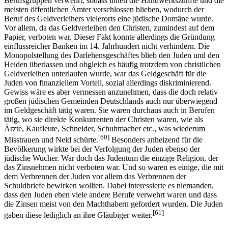
Berufsgruppen verwehrt, sodass ihnen die Handwerkszünfte und die
meisten öffentlichen Ämter verschlossen blieben, wodurch der
Beruf des Geldverleihers vielerorts eine jüdische Domäne wurde.
Vor allem, da das Geldverleihen den Christen, zumindest auf dem
Papier, verboten war. Dieser Fakt konnte allerdings die Gründung
einflussreicher Banken im 14. Jahrhundert nicht verhindern. Die
Monopolstellung des Darlehensgeschäftes blieb den Juden und den
Heiden überlassen und obgleich es häufig trotzdem von christlichen
Geldverleihen unterlaufen wurde, war das Geldgeschäft für die
Juden von finanziellem Vorteil, sozial allerdings diskriminierend.
Gewiss wäre es aber vermessen anzunehmen, dass die doch relativ
großen jüdischen Gemeinden Deutschlands auch nur überwiegend
im Geldgeschäft tätig waren. Sie waren durchaus auch in Berufen
tätig, wo sie direkte Konkurrenten der Christen waren, wie als
Ärzte, Kaufleute, Schneider, Schuhmacher etc., was wiederum
[60]
Misstrauen und Neid schürte.
Besonders anheizend für die
Bevölkerung wirkte bei der Verfolgung der Juden ebenso der
jüdische Wucher. War doch das Judentum die einzige Religion, der
das Zinsnehmen nicht verboten war. Und so waren es einige, die mit
dem Verbrennen der Juden vor allem das Verbrennen der
Schuldbriefe bewirken wollten. Dabei interessierte es niemanden,
dass den Juden eben viele andere Berufe verwehrt waren und dass
die Zinsen meist von den Machthabern gefordert wurden. Die Juden
[61]
gaben diese lediglich an ihre Gläubiger weiter.