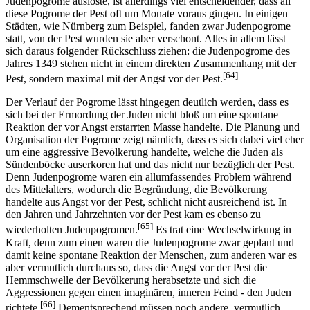
Judenpogrome auslöste, ist allerdings viel entscheidender, dass all
diese Pogrome der Pest oft um Monate voraus gingen. In einigen
Städten, wie Nürnberg zum Beispiel, fanden zwar Judenpogrome
statt, von der Pest wurden sie aber verschont. Alles in allem lässt
sich daraus folgender Rückschluss ziehen: die Judenpogrome des
Jahres 1349 stehen nicht in einem direkten Zusammenhang mit der
[64]
Pest, sondern maximal mit der Angst vor der Pest.
Der Verlauf der Pogrome lässt hingegen deutlich werden, dass es
sich bei der Ermordung der Juden nicht bloß um eine spontane
Reaktion der vor Angst erstarrten Masse handelte. Die Planung und
Organisation der Pogrome zeigt nämlich, dass es sich dabei viel eher
um eine aggressive Bevölkerung handelte, welche die Juden als
Sündenböcke auserkoren hat und das nicht nur bezüglich der Pest.
Denn Judenpogrome waren ein allumfassendes Problem während
des Mittelalters, wodurch die Begründung, die Bevölkerung
handelte aus Angst vor der Pest, schlicht nicht ausreichend ist. In
den Jahren und Jahrzehnten vor der Pest kam es ebenso zu
[65]
wiederholten Judenpogromen.
Es trat eine Wechselwirkung in
Kraft, denn zum einen waren die Judenpogrome zwar geplant und
damit keine spontane Reaktion der Menschen, zum anderen war es
aber vermutlich durchaus so, dass die Angst vor der Pest die
Hemmschwelle der Bevölkerung herabsetzte und sich die
Aggressionen gegen einen imaginären, inneren Feind - den Juden
[66]
richtete.
Dementsprechend müssen noch andere, vermutlich