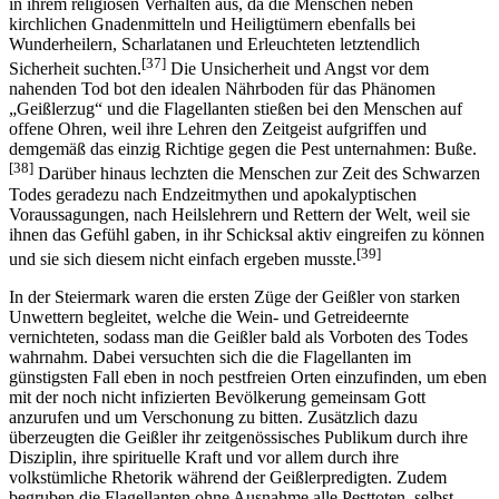
in ihrem religiösen Verhalten aus, da die Menschen neben
kirchlichen Gnadenmitteln und Heiligtümern ebenfalls bei
Wunderheilern, Scharlatanen und Erleuchteten letztendlich
[37]
Sicherheit suchten.
Die Unsicherheit und Angst vor dem
nahenden Tod bot den idealen Nährboden für das Phänomen
„Geißlerzug“ und die Flagellanten stießen bei den Menschen auf
offene Ohren, weil ihre Lehren den Zeitgeist aufgriffen und
demgemäß das einzig Richtige gegen die Pest unternahmen: Buße.
[38]
Darüber hinaus lechzten die Menschen zur Zeit des Schwarzen
Todes geradezu nach Endzeitmythen und apokalyptischen
Voraussagungen, nach Heilslehrern und Rettern der Welt, weil sie
ihnen das Gefühl gaben, in ihr Schicksal aktiv eingreifen zu können
[39]
und sie sich diesem nicht einfach ergeben musste.
In der Steiermark waren die ersten Züge der Geißler von starken
Unwettern begleitet, welche die Wein- und Getreideernte
vernichteten, sodass man die Geißler bald als Vorboten des Todes
wahrnahm. Dabei versuchten sich die die Flagellanten im
günstigsten Fall eben in noch pestfreien Orten einzufinden, um eben
mit der noch nicht infizierten Bevölkerung gemeinsam Gott
anzurufen und um Verschonung zu bitten. Zusätzlich dazu
überzeugten die Geißler ihr zeitgenössisches Publikum durch ihre
Disziplin, ihre spirituelle Kraft und vor allem durch ihre
volkstümliche Rhetorik während der Geißlerpredigten. Zudem
begruben die Flagellanten ohne Ausnahme alle Pesttoten, selbst