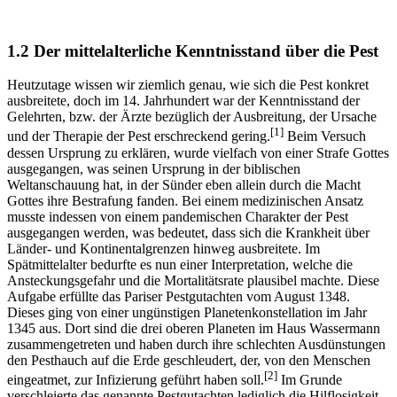
1.2 Der mittelalterliche Kenntnisstand über die Pest
Heutzutage wissen wir ziemlich genau, wie sich die Pest konkret
ausbreitete, doch im 14. Jahrhundert war der Kenntnisstand der
Gelehrten, bzw. der Ärzte bezüglich der Ausbreitung, der Ursache
[1]
und der Therapie der Pest erschreckend gering.
Beim Versuch
dessen Ursprung zu erklären, wurde vielfach von einer Strafe Gottes
ausgegangen, was seinen Ursprung in der biblischen
Weltanschauung hat, in der Sünder eben allein durch die Macht
Gottes ihre Bestrafung fanden. Bei einem medizinischen Ansatz
musste indessen von einem pandemischen Charakter der Pest
ausgegangen werden, was bedeutet, dass sich die Krankheit über
Länder- und Kontinentalgrenzen hinweg ausbreitete. Im
Spätmittelalter bedurfte es nun einer Interpretation, welche die
Ansteckungsgefahr und die Mortalitätsrate plausibel machte. Diese
Aufgabe erfüllte das Pariser Pestgutachten vom August 1348.
Dieses ging von einer ungünstigen Planetenkonstellation im Jahr
1345 aus. Dort sind die drei oberen Planeten im Haus Wassermann
zusammengetreten und haben durch ihre schlechten Ausdünstungen
den Pesthauch auf die Erde geschleudert, der, von den Menschen
[2]
eingeatmet, zur Infizierung geführt haben soll.
Im Grunde
verschleierte das genannte Pestgutachten lediglich die Hilflosigkeit