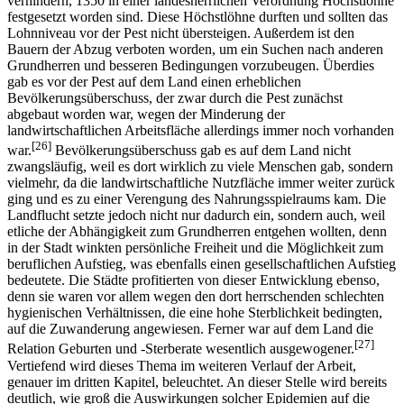
verhindern, 1350 in einer landesherrlichen Verordnung Höchstlöhne
festgesetzt worden sind. Diese Höchstlöhne durften und sollten das
Lohnniveau vor der Pest nicht übersteigen. Außerdem ist den
Bauern der Abzug verboten worden, um ein Suchen nach anderen
Grundherren und besseren Bedingungen vorzubeugen. Überdies
gab es vor der Pest auf dem Land einen erheblichen
Bevölkerungsüberschuss, der zwar durch die Pest zunächst
abgebaut worden war, wegen der Minderung der
landwirtschaftlichen Arbeitsfläche allerdings immer noch vorhanden
[26]
war.
Bevölkerungsüberschuss gab es auf dem Land nicht
zwangsläufig, weil es dort wirklich zu viele Menschen gab, sondern
vielmehr, da die landwirtschaftliche Nutzfläche immer weiter zurück
ging und es zu einer Verengung des Nahrungsspielraums kam. Die
Landflucht setzte jedoch nicht nur dadurch ein, sondern auch, weil
etliche der Abhängigkeit zum Grundherren entgehen wollten, denn
in der Stadt winkten persönliche Freiheit und die Möglichkeit zum
beruflichen Aufstieg, was ebenfalls einen gesellschaftlichen Aufstieg
bedeutete. Die Städte profitierten von dieser Entwicklung ebenso,
denn sie waren vor allem wegen den dort herrschenden schlechten
hygienischen Verhältnissen, die eine hohe Sterblichkeit bedingten,
auf die Zuwanderung angewiesen. Ferner war auf dem Land die
[27]
Relation Geburten und -Sterberate wesentlich ausgewogener.
Vertiefend wird dieses Thema im weiteren Verlauf der Arbeit,
genauer im dritten Kapitel, beleuchtet. An dieser Stelle wird bereits
deutlich, wie groß die Auswirkungen solcher Epidemien auf die