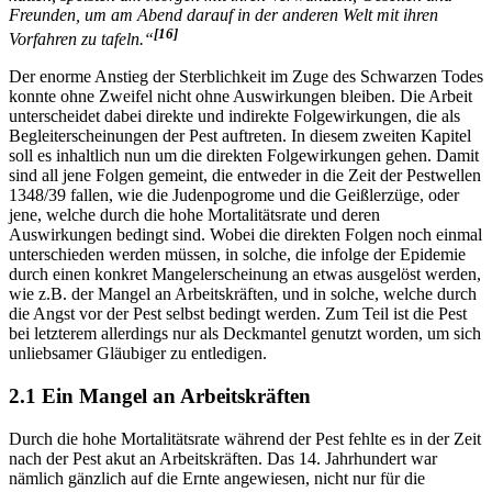
Freunden, um am Abend darauf in der anderen Welt mit ihren
[16]
Vorfahren zu tafeln.“
Der enorme Anstieg der Sterblichkeit im Zuge des Schwarzen Todes
konnte ohne Zweifel nicht ohne Auswirkungen bleiben. Die Arbeit
unterscheidet dabei direkte und indirekte Folgewirkungen, die als
Begleiterscheinungen der Pest auftreten. In diesem zweiten Kapitel
soll es inhaltlich nun um die direkten Folgewirkungen gehen. Damit
sind all jene Folgen gemeint, die entweder in die Zeit der Pestwellen
1348/39 fallen, wie die Judenpogrome und die Geißlerzüge, oder
jene, welche durch die hohe Mortalitätsrate und deren
Auswirkungen bedingt sind. Wobei die direkten Folgen noch einmal
unterschieden werden müssen, in solche, die infolge der Epidemie
durch einen konkret Mangelerscheinung an etwas ausgelöst werden,
wie z.B. der Mangel an Arbeitskräften, und in solche, welche durch
die Angst vor der Pest selbst bedingt werden. Zum Teil ist die Pest
bei letzterem allerdings nur als Deckmantel genutzt worden, um sich
unliebsamer Gläubiger zu entledigen.
2.1 Ein Mangel an Arbeitskräften
Durch die hohe Mortalitätsrate während der Pest fehlte es in der Zeit
nach der Pest akut an Arbeitskräften. Das 14. Jahrhundert war
nämlich gänzlich auf die Ernte angewiesen, nicht nur für die