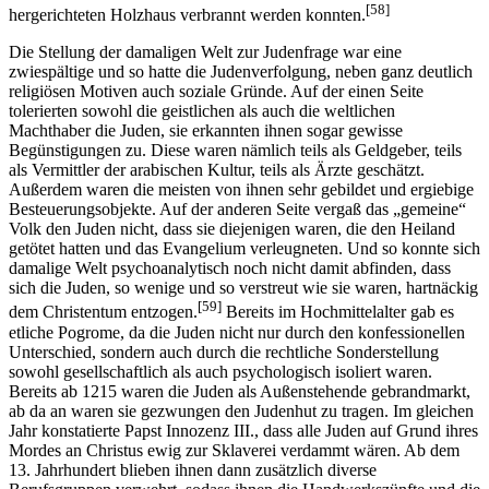
[58]
hergerichteten Holzhaus verbrannt werden konnten.
Die Stellung der damaligen Welt zur Judenfrage war eine
zwiespältige und so hatte die Judenverfolgung, neben ganz deutlich
religiösen Motiven auch soziale Gründe. Auf der einen Seite
tolerierten sowohl die geistlichen als auch die weltlichen
Machthaber die Juden, sie erkannten ihnen sogar gewisse
Begünstigungen zu. Diese waren nämlich teils als Geldgeber, teils
als Vermittler der arabischen Kultur, teils als Ärzte geschätzt.
Außerdem waren die meisten von ihnen sehr gebildet und ergiebige
Besteuerungsobjekte. Auf der anderen Seite vergaß das „gemeine“
Volk den Juden nicht, dass sie diejenigen waren, die den Heiland
getötet hatten und das Evangelium verleugneten. Und so konnte sich
damalige Welt psychoanalytisch noch nicht damit abfinden, dass
sich die Juden, so wenige und so verstreut wie sie waren, hartnäckig
[59]
dem Christentum entzogen.
Bereits im Hochmittelalter gab es
etliche Pogrome, da die Juden nicht nur durch den konfessionellen
Unterschied, sondern auch durch die rechtliche Sonderstellung
sowohl gesellschaftlich als auch psychologisch isoliert waren.
Bereits ab 1215 waren die Juden als Außenstehende gebrandmarkt,
ab da an waren sie gezwungen den Judenhut zu tragen. Im gleichen
Jahr konstatierte Papst Innozenz III., dass alle Juden auf Grund ihres
Mordes an Christus ewig zur Sklaverei verdammt wären. Ab dem
13. Jahrhundert blieben ihnen dann zusätzlich diverse