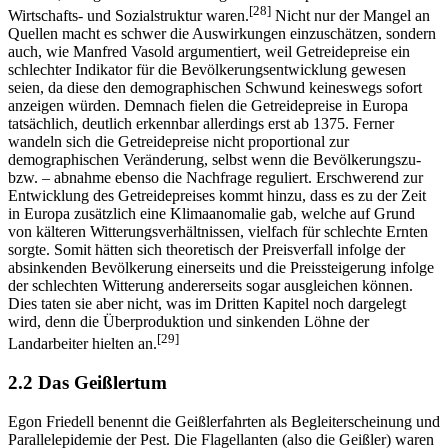
[28]
Wirtschafts- und Sozialstruktur waren.
Nicht nur der Mangel an
Quellen macht es schwer die Auswirkungen einzuschätzen, sondern
auch, wie Manfred Vasold argumentiert, weil Getreidepreise ein
schlechter Indikator für die Bevölkerungsentwicklung gewesen
seien, da diese den demographischen Schwund keineswegs sofort
anzeigen würden. Demnach fielen die Getreidepreise in Europa
tatsächlich, deutlich erkennbar allerdings erst ab 1375. Ferner
wandeln sich die Getreidepreise nicht proportional zur
demographischen Veränderung, selbst wenn die Bevölkerungszu-
bzw. – abnahme ebenso die Nachfrage reguliert. Erschwerend zur
Entwicklung des Getreidepreises kommt hinzu, dass es zu der Zeit
in Europa zusätzlich eine Klimaanomalie gab, welche auf Grund
von kälteren Witterungsverhältnissen, vielfach für schlechte Ernten
sorgte. Somit hätten sich theoretisch der Preisverfall infolge der
absinkenden Bevölkerung einerseits und die Preissteigerung infolge
der schlechten Witterung andererseits sogar ausgleichen können.
Dies taten sie aber nicht, was im Dritten Kapitel noch dargelegt
wird, denn die Überproduktion und sinkenden Löhne der
[29]
Landarbeiter hielten an.
2.2 Das Geißlertum
Egon Friedell benennt die Geißlerfahrten als Begleiterscheinung und
Parallelepidemie der Pest. Die Flagellanten (also die Geißler) waren