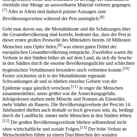
ebenfalls eine Menge an auswertbaren Material verloren gegangen.
[7]
Alles in Allem sind dadurch präzise Aussagen zum
[8]
Bevölkerungsverlust während der Pest unmöglich.
Geht man davon aus, die Mortalitätsrate und die Schätzungen über
die Gesamtbevölkerung sind korrekt, bedeutet das, dass der Pest in
dieser ersten großen Pestwelle des Mittelalters bereits 18 Millionen
[9]
Menschen zum Opfer fielen,
was einem guten Drittel der
europäischen Gesamtbevölkerung entspräche. Zweifellos waren die
Verluste in den Städten höher als auf dem Land, da sich die Seuche
in den Städten durch die enorme Bevölkerungsdichte und schlechten
[10]
hygienischen Verhältnissen besonders rasch verbreiten konnte.
Ferner zeichneten sich in der Mortalitätsrate regionale
Schwankungen ab und so blieben einzelne Gebiete von der
[11]
Epidemie sogar gänzlich verschont.
Je enger die Menschen
zusammenlebten, umso größer war die Ansteckungsgefahr.
Infolgedessen starben mehr Mönche und Nonnen als Einsiedler,
mehr Städter als Bauern. Die Bevölkerungsverluste der Pest im 14.
Jahrhundert dürften auch deshalb so hoch gewesen sein, da, bedingt
durch die Landflucht, immer mehr Menschen in den Städten lebten.
[12]
Die großen Bevölkerungsverluste blieben selbstredend nicht
[13]
ohne wirtschaftliche und soziale Folgen.
Der hohe Verlust an
Menschenleben führte zu einem Durchbrechen des sozialen