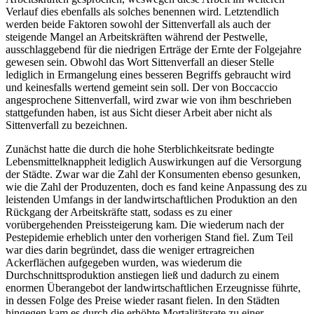
Verlauf dies ebenfalls als solches benennen wird. Letztendlich
werden beide Faktoren sowohl der Sittenverfall als auch der
steigende Mangel an Arbeitskräften während der Pestwelle,
ausschlaggebend für die niedrigen Erträge der Ernte der Folgejahre
gewesen sein. Obwohl das Wort Sittenverfall an dieser Stelle
lediglich in Ermangelung eines besseren Begriffs gebraucht wird
und keinesfalls wertend gemeint sein soll. Der von Boccaccio
angesprochene Sittenverfall, wird zwar wie von ihm beschrieben
stattgefunden haben, ist aus Sicht dieser Arbeit aber nicht als
Sittenverfall zu bezeichnen.
Zunächst hatte die durch die hohe Sterblichkeitsrate bedingte
Lebensmittelknappheit lediglich Auswirkungen auf die Versorgung
der Städte. Zwar war die Zahl der Konsumenten ebenso gesunken,
wie die Zahl der Produzenten, doch es fand keine Anpassung des zu
leistenden Umfangs in der landwirtschaftlichen Produktion an den
Rückgang der Arbeitskräfte statt, sodass es zu einer
vorübergehenden Preissteigerung kam. Die wiederum nach der
Pestepidemie erheblich unter den vorherigen Stand fiel. Zum Teil
war dies darin begründet, dass die weniger ertragreichen
Ackerflächen aufgegeben wurden, was wiederum die
Durchschnittsproduktion anstiegen ließ und dadurch zu einem
enormen Überangebot der landwirtschaftlichen Erzeugnisse führte,
in dessen Folge des Preise wieder rasant fielen. In den Städten
hingegen kam es durch die erhöhte Mortalitätsrate zu einer