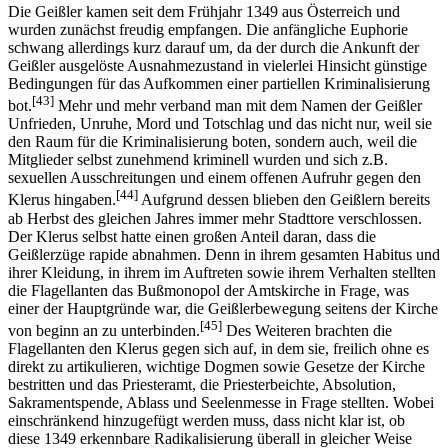
Die Geißler kamen seit dem Frühjahr 1349 aus Österreich und
wurden zunächst freudig empfangen. Die anfängliche Euphorie
schwang allerdings kurz darauf um, da der durch die Ankunft der
Geißler ausgelöste Ausnahmezustand in vielerlei Hinsicht günstige
Bedingungen für das Aufkommen einer partiellen Kriminalisierung
[43]
bot.
Mehr und mehr verband man mit dem Namen der Geißler
Unfrieden, Unruhe, Mord und Totschlag und das nicht nur, weil sie
den Raum für die Kriminalisierung boten, sondern auch, weil die
Mitglieder selbst zunehmend kriminell wurden und sich z.B.
sexuellen Ausschreitungen und einem offenen Aufruhr gegen den
[44]
Klerus hingaben.
Aufgrund dessen blieben den Geißlern bereits
ab Herbst des gleichen Jahres immer mehr Stadttore verschlossen.
Der Klerus selbst hatte einen großen Anteil daran, dass die
Geißlerzüge rapide abnahmen. Denn in ihrem gesamten Habitus und
ihrer Kleidung, in ihrem im Auftreten sowie ihrem Verhalten stellten
die Flagellanten das Bußmonopol der Amtskirche in Frage, was
einer der Hauptgründe war, die Geißlerbewegung seitens der Kirche
[45]
von beginn an zu unterbinden.
Des Weiteren brachten die
Flagellanten den Klerus gegen sich auf, in dem sie, freilich ohne es
direkt zu artikulieren, wichtige Dogmen sowie Gesetze der Kirche
bestritten und das Priesteramt, die Priesterbeichte, Absolution,
Sakramentspende, Ablass und Seelenmesse in Frage stellten. Wobei
einschränkend hinzugefügt werden muss, dass nicht klar ist, ob
diese 1349 erkennbare Radikalisierung überall in gleicher Weise