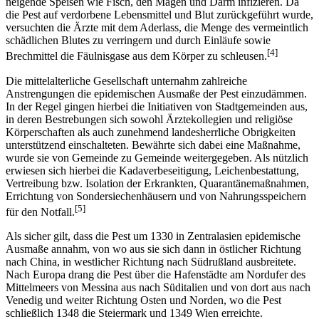
neigende Speisen wie Fisch, den Magen und Darm infizieren. Da
die Pest auf verdorbene Lebensmittel und Blut zurückgeführt wurde,
versuchten die Ärzte mit dem Aderlass, die Menge des vermeintlich
schädlichen Blutes zu verringern und durch Einläufe sowie
[4]
Brechmittel die Fäulnisgase aus dem Körper zu schleusen.
Die mittelalterliche Gesellschaft unternahm zahlreiche
Anstrengungen die epidemischen Ausmaße der Pest einzudämmen.
In der Regel gingen hierbei die Initiativen von Stadtgemeinden aus,
in deren Bestrebungen sich sowohl Ärztekollegien und religiöse
Körperschaften als auch zunehmend landesherrliche Obrigkeiten
unterstützend einschalteten. Bewährte sich dabei eine Maßnahme,
wurde sie von Gemeinde zu Gemeinde weitergegeben. Als nützlich
erwiesen sich hierbei die Kadaverbeseitigung, Leichenbestattung,
Vertreibung bzw. Isolation der Erkrankten, Quarantänemaßnahmen,
Errichtung von Sondersiechenhäusern und von Nahrungsspeichern
[5]
für den Notfall.
Als sicher gilt, dass die Pest um 1330 in Zentralasien epidemische
Ausmaße annahm, von wo aus sie sich dann in östlicher Richtung
nach China, in westlicher Richtung nach Südrußland ausbreitete.
Nach Europa drang die Pest über die Hafenstädte am Nordufer des
Mittelmeers von Messina aus nach Süditalien und von dort aus nach
Venedig und weiter Richtung Osten und Norden, wo die Pest
schließlich 1348 die Steiermark und 1349 Wien erreichte.