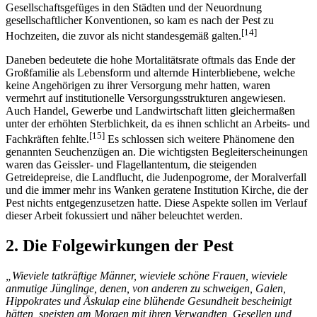
Gesellschaftsgefüges in den Städten und der Neuordnung
gesellschaftlicher Konventionen, so kam es nach der Pest zu
[14]
Hochzeiten, die zuvor als nicht standesgemäß galten.
Daneben bedeutete die hohe Mortalitätsrate oftmals das Ende der
Großfamilie als Lebensform und alternde Hinterbliebene, welche
keine Angehörigen zu ihrer Versorgung mehr hatten, waren
vermehrt auf institutionelle Versorgungsstrukturen angewiesen.
Auch Handel, Gewerbe und Landwirtschaft litten gleichermaßen
unter der erhöhten Sterblichkeit, da es ihnen schlicht an Arbeits- und
[15]
Fachkräften fehlte.
Es schlossen sich weitere Phänomene den
genannten Seuchenzügen an. Die wichtigsten Begleiterscheinungen
waren das Geissler- und Flagellantentum, die steigenden
Getreidepreise, die Landflucht, die Judenpogrome, der Moralverfall
und die immer mehr ins Wanken geratene Institution Kirche, die der
Pest nichts entgegenzusetzen hatte. Diese Aspekte sollen im Verlauf
dieser Arbeit fokussiert und näher beleuchtet werden.
2. Die Folgewirkungen der Pest
„Wieviele tatkräftige Männer, wieviele schöne Frauen, wieviele
anmutige Jünglinge, denen, von anderen zu schweigen, Galen,
Hippokrates und Äskulap eine blühende Gesundheit bescheinigt
hätten, speisten am Morgen mit ihren Verwandten, Gesellen und