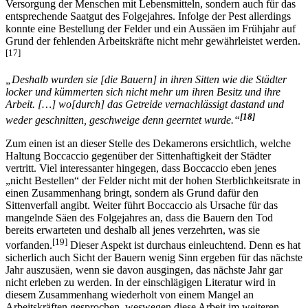
Versorgung der Menschen mit Lebensmitteln, sondern auch für das
entsprechende Saatgut des Folgejahres. Infolge der Pest allerdings
konnte eine Bestellung der Felder und ein Aussäen im Frühjahr auf
Grund der fehlenden Arbeitskräfte nicht mehr gewährleistet werden.
[17]
„Deshalb wurden sie [die Bauern] in ihren Sitten wie die Städter
locker und kümmerten sich nicht mehr um ihren Besitz und ihre
Arbeit. […] wo[durch] das Getreide vernachlässigt dastand und
[18]
weder geschnitten, geschweige denn geerntet wurde.“
Zum einen ist an dieser Stelle des Dekamerons ersichtlich, welche
Haltung Boccaccio gegenüber der Sittenhaftigkeit der Städter
vertritt. Viel interessanter hingegen, dass Boccaccio eben jenes
„nicht Bestellen“ der Felder nicht mit der hohen Sterblichkeitsrate in
einen Zusammenhang bringt, sondern als Grund dafür den
Sittenverfall angibt. Weiter führt Boccaccio als Ursache für das
mangelnde Säen des Folgejahres an, dass die Bauern den Tod
bereits erwarteten und deshalb all jenes verzehrten, was sie
[19]
vorfanden.
Dieser Aspekt ist durchaus einleuchtend. Denn es hat
sicherlich auch Sicht der Bauern wenig Sinn ergeben für das nächste
Jahr auszusäen, wenn sie davon ausgingen, das nächste Jahr gar
nicht erleben zu werden. In der einschlägigen Literatur wird in
diesem Zusammenhang wiederholt von einem Mangel an
Arbeitskräften gesprochen, weswegen diese Arbeit im weiteren