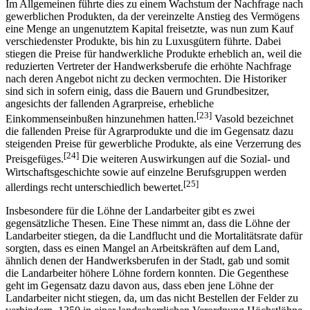
Im Allgemeinen führte dies zu einem Wachstum der Nachfrage nach
gewerblichen Produkten, da der vereinzelte Anstieg des Vermögens
eine Menge an ungenutztem Kapital freisetzte, was nun zum Kauf
verschiedenster Produkte, bis hin zu Luxusgütern führte. Dabei
stiegen die Preise für handwerkliche Produkte erheblich an, weil die
reduzierten Vertreter der Handwerksberufe die erhöhte Nachfrage
nach deren Angebot nicht zu decken vermochten. Die Historiker
sind sich in sofern einig, dass die Bauern und Grundbesitzer,
angesichts der fallenden Agrarpreise, erhebliche
[23]
Einkommenseinbußen hinzunehmen hatten.
Vasold bezeichnet
die fallenden Preise für Agrarprodukte und die im Gegensatz dazu
steigenden Preise für gewerbliche Produkte, als eine Verzerrung des
[24]
Preisgefüges.
Die weiteren Auswirkungen auf die Sozial- und
Wirtschaftsgeschichte sowie auf einzelne Berufsgruppen werden
[25]
allerdings recht unterschiedlich bewertet.
Insbesondere für die Löhne der Landarbeiter gibt es zwei
gegensätzliche Thesen. Eine These nimmt an, dass die Löhne der
Landarbeiter stiegen, da die Landflucht und die Mortalitätsrate dafür
sorgten, dass es einen Mangel an Arbeitskräften auf dem Land,
ähnlich denen der Handwerksberufen in der Stadt, gab und somit
die Landarbeiter höhere Löhne fordern konnten. Die Gegenthese
geht im Gegensatz dazu davon aus, dass eben jene Löhne der
Landarbeiter nicht stiegen, da, um das nicht Bestellen der Felder zu