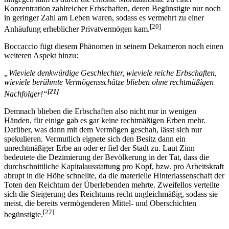
Konzentration zahlreicher Erbschaften, deren Begünstigte nur noch
in geringer Zahl am Leben waren, sodass es vermehrt zu einer
[20]
Anhäufung erheblicher Privatvermögen kam.
Boccaccio fügt diesem Phänomen in seinem Dekameron noch einen
weiteren Aspekt hinzu:
„Wieviele denkwürdige Geschlechter, wieviele reiche Erbschaften,
wieviele berühmte Vermögensschätze blieben ohne rechtmäßigen
[21]
Nachfolger!“
Demnach blieben die Erbschaften also nicht nur in wenigen
Händen, für einige gab es gar keine rechtmäßigen Erben mehr.
Darüber, was dann mit dem Vermögen geschah, lässt sich nur
spekulieren. Vermutlich eignete sich den Besitz dann ein
unrechtmäßiger Erbe an oder er fiel der Stadt zu. Laut Zinn
bedeutete die Dezimierung der Bevölkerung in der Tat, dass die
durchschnittliche Kapitalausstattung pro Kopf, bzw. pro Arbeitskraft
abrupt in die Höhe schnellte, da die materielle Hinterlassenschaft der
Toten den Reichtum der Überlebenden mehrte. Zweifellos verteilte
sich die Steigerung des Reichtums recht ungleichmäßig, sodass sie
meist, die bereits vermögenderen Mittel- und Oberschichten
[22]
begünstigte.