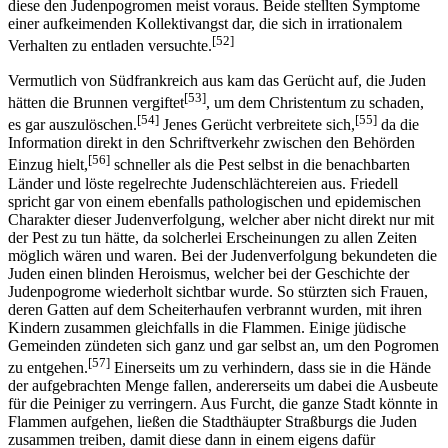
diese den Judenpogromen meist voraus. Beide stellten Symptome
einer aufkeimenden Kollektivangst dar, die sich in irrationalem
[52]
Verhalten zu entladen versuchte.
Vermutlich von Südfrankreich aus kam das Gerücht auf, die Juden
[53]
hätten die Brunnen vergiftet
, um dem Christentum zu schaden,
[54]
[55]
es gar auszulöschen.
Jenes Gerücht verbreitete sich,
da die
Information direkt in den Schriftverkehr zwischen den Behörden
[56]
Einzug hielt,
schneller als die Pest selbst in die benachbarten
Länder und löste regelrechte Judenschlächtereien aus. Friedell
spricht gar von einem ebenfalls pathologischen und epidemischen
Charakter dieser Judenverfolgung, welcher aber nicht direkt nur mit
der Pest zu tun hätte, da solcherlei Erscheinungen zu allen Zeiten
möglich wären und waren. Bei der Judenverfolgung bekundeten die
Juden einen blinden Heroismus, welcher bei der Geschichte der
Judenpogrome wiederholt sichtbar wurde. So stürzten sich Frauen,
deren Gatten auf dem Scheiterhaufen verbrannt wurden, mit ihren
Kindern zusammen gleichfalls in die Flammen. Einige jüdische
Gemeinden zündeten sich ganz und gar selbst an, um den Pogromen
[57]
zu entgehen.
Einerseits um zu verhindern, dass sie in die Hände
der aufgebrachten Menge fallen, andererseits um dabei die Ausbeute
für die Peiniger zu verringern. Aus Furcht, die ganze Stadt könnte in
Flammen aufgehen, ließen die Stadthäupter Straßburgs die Juden
zusammen treiben, damit diese dann in einem eigens dafür