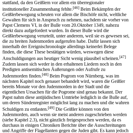
stattfand, da den Geißlern vor allem ein überregionaler
[46]
institutioneller Zusammenhang fehlte.
Beim Bekämpfen der
Geißlerbewegung scheuten vor allem die Bischöfe nicht, weltliche
Gewalten für sich in Anspruch zu nehmen, nachdem sie vorher von
Papst Clemens VI, in der Bulle vom 20.Oktober 1349, nahezu
direkt dazu aufgefordert wurden. In dieser Bulle wird die
Geißlerbewegung verurteilt, unter anderem, weil sie es gewesen sei,
die zu breiten Judenmorden aufgerufen habe. Dafür lassen sich
innerhalb der Ereignischronologie allerdings keinerlei Belege
finden, die diese These bestätigen würden, weswegen diese
[47]
Anschuldigungen aus heutiger Sicht wenig plausibel scheinen.
Zudem lassen sich weder in den erhaltenen Liedern noch in den
Predigten antisemitischen Äußerungen oder Aufrufe zu
[48]
Judenmorden finden.
Beim Pogrom von Nürnberg, was im
nächsten Kapitel noch genauer behandelt wird, waren die Geißler
bereits Monate vor den Judenmorden in der Stadt und die
eigentlichen Ursachen für die Pogrome sind genau bekannt. Der
Papst nahm diese antijüdischen Umtriebe lediglich in die Bulle auf,
um deren Sündenregister möglichst lang zu machen und die wahren
[49]
Schuldigen zu entlasten.
Die Geißler können von den
Judenmorden, auch wenn sie meist anderen zugeschrieben werden
(siehe Kapitel 2.3), nicht gänzlich freigesprochen werden, da es
durchaus in einigen Chroniken Berichte über die Ausschreitungen
und Angriffe der Flagellanten gegen die Juden gibt. Es kann jedoch