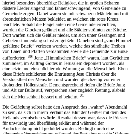
hierbei besonders übereifrige Religiöse, die in großen Scharen,
düstere Lieder singend und fahnenschwingend, von Gemeinde zu
Gemeinde zogen. Dabei waren sie mit schwarzen Mänteln und mit
absonderlichen Mützen bekleidet, an welchen ein rotes Kreuz
leuchtete. Sobald die Flagellanten eine Gemeinde erreichten,
wurden die Glocken geläutet und alle Städter strömten zur Kirche.
Dort warfen sich die Geißler nieder, um sich unter Gesängen und
Gebeten stundenlang selbst zu geißeln. Daneben sind „vom Himmel
gefallene Briefe“ verlesen worden, welche das sündhafte Treiben
von Laien und Pfaffen verdammten sowie die Gemeinde zur Buße
[30]
aufforderten.
Jene „Himmlischen Briefe“ waren, laut Gerüchten
zumindest, im Auftrag Gottes in Jerusalem deponiert worden, als
eine letzte und einschüchternde Warnung an die Menschheit. Eben
diese Briefe schilderten die Entrüstung Jesu Christis über die
Verstocktheit der Menschen und warnten gleichzeitig vor einer
drohenden Höllenstrafe. Dementsprechend riefen die Briefe Jung
und Alt zur Buße auf, versprachen aber zugleich Rettung, alsbald
[31]
sich die Menschheit bessert und bekehrt.
Die Geißelung selbst hatte den Anspruch das „wahre“ Abendmahl
zu sein, da sich in ihrem Verlauf das Blut der Geißler mit dem des
Heilands vermischen würde. Resultat dessen war, dass die Priester
für unwürdig und überflüssig erklärt und während der
Andachtsübung nicht geduldet wurden. Bedingt durch eine
allgemeine Verunsicherung während der Pestjahre war die Wirkung