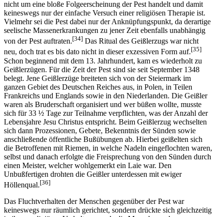
nicht um eine bloße Folgeerscheinung der Pest handelt und damit
keineswegs nur der einfache Versuch einer religiösen Therapie ist.
Vielmehr sei die Pest dabei nur der Anknüpfungspunkt, da derartige
seelische Massenerkrankungen zu jener Zeit ebenfalls unabhängig
[34]
von der Pest auftraten.
Das Ritual des Geißlerzugs war nicht
[35]
neu, doch trat es bis dato nicht in dieser exzessiven Form auf.
Schon beginnend mit dem 13. Jahrhundert, kam es wiederholt zu
Geißlerzügen. Für die Zeit der Pest sind sie seit September 1348
belegt. Jene Geißlerzüge breiteten sich von der Steiermark im
ganzen Gebiet des Deutschen Reiches aus, in Polen, in Teilen
Frankreichs und Englands sowie in den Niederlanden. Die Geißler
waren als Bruderschaft organisiert und wer büßen wollte, musste
sich für 33 ½ Tage zur Teilnahme verpflichten, was der Anzahl der
Lebensjahre Jesu Christus entspricht. Beim Geißlerzug wechselten
sich dann Prozessionen, Gebete, Bekenntnis der Sünden sowie
anschließende öffentliche Bußübungen ab. Hierbei geißelten sich
die Betroffenen mit Riemen, in welche Nadeln eingeflochten waren,
selbst und danach erfolgte die Freisprechung von den Sünden durch
einen Meister, welcher wohlgemerkt ein Laie war. Den
Unbußfertigen drohten die Geißler unterdessen mit ewiger
[36]
Höllenqual.
Das Fluchtverhalten der Menschen gegenüber der Pest war
keineswegs nur räumlich gerichtet, sondern drückte sich gleichzeitig