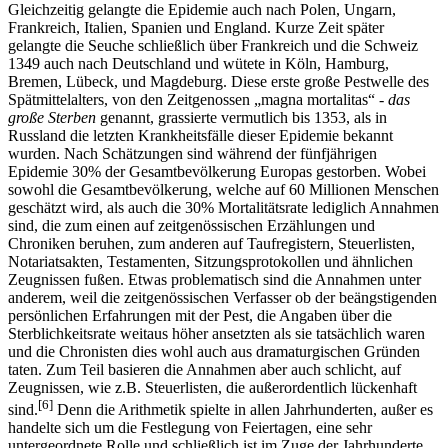
Gleichzeitig gelangte die Epidemie auch nach Polen, Ungarn,
Frankreich, Italien, Spanien und England. Kurze Zeit später
gelangte die Seuche schließlich über Frankreich und die Schweiz
1349 auch nach Deutschland und wütete in Köln, Hamburg,
Bremen, Lübeck, und Magdeburg. Diese erste große Pestwelle des
Spätmittelalters, von den Zeitgenossen „magna mortalitas“ -
das
große Sterben
genannt, grassierte vermutlich bis 1353, als in
Russland die letzten Krankheitsfälle dieser Epidemie bekannt
wurden. Nach Schätzungen sind während der fünfjährigen
Epidemie 30% der Gesamtbevölkerung Europas gestorben. Wobei
sowohl die Gesamtbevölkerung, welche auf 60 Millionen Menschen
geschätzt wird, als auch die 30% Mortalitätsrate lediglich Annahmen
sind, die zum einen auf zeitgenössischen Erzählungen und
Chroniken beruhen, zum anderen auf Taufregistern, Steuerlisten,
Notariatsakten, Testamenten, Sitzungsprotokollen und ähnlichen
Zeugnissen fußen. Etwas problematisch sind die Annahmen unter
anderem, weil die zeitgenössischen Verfasser ob der beängstigenden
persönlichen Erfahrungen mit der Pest, die Angaben über die
Sterblichkeitsrate weitaus höher ansetzten als sie tatsächlich waren
und die Chronisten dies wohl auch aus dramaturgischen Gründen
taten. Zum Teil basieren die Annahmen aber auch schlicht, auf
Zeugnissen, wie z.B. Steuerlisten, die außerordentlich lückenhaft
[6]
sind.
Denn die Arithmetik spielte in allen Jahrhunderten, außer es
handelte sich um die Festlegung von Feiertagen, eine sehr
untergeordnete Rolle und schließlich ist im Zuge der Jahrhunderte