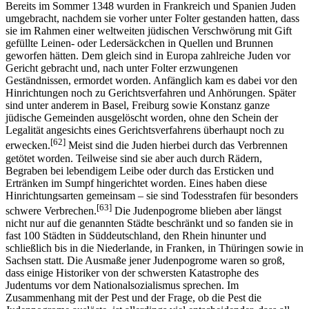
Bereits im Sommer 1348 wurden in Frankreich und Spanien Juden
umgebracht, nachdem sie vorher unter Folter gestanden hatten, dass
sie im Rahmen einer weltweiten jüdischen Verschwörung mit Gift
gefüllte Leinen- oder Ledersäckchen in Quellen und Brunnen
geworfen hätten. Dem gleich sind in Europa zahlreiche Juden vor
Gericht gebracht und, nach unter Folter erzwungenen
Geständnissen, ermordet worden. Anfänglich kam es dabei vor den
Hinrichtungen noch zu Gerichtsverfahren und Anhörungen. Später
sind unter anderem in Basel, Freiburg sowie Konstanz ganze
jüdische Gemeinden ausgelöscht worden, ohne den Schein der
Legalität angesichts eines Gerichtsverfahrens überhaupt noch zu
[62]
erwecken.
Meist sind die Juden hierbei durch das Verbrennen
getötet worden. Teilweise sind sie aber auch durch Rädern,
Begraben bei lebendigem Leibe oder durch das Ersticken und
Ertränken im Sumpf hingerichtet worden. Eines haben diese
Hinrichtungsarten gemeinsam – sie sind Todesstrafen für besonders
[63]
schwere Verbrechen.
Die Judenpogrome blieben aber längst
nicht nur auf die genannten Städte beschränkt und so fanden sie in
fast 100 Städten in Süddeutschland, den Rhein hinunter und
schließlich bis in die Niederlande, in Franken, in Thüringen sowie in
Sachsen statt. Die Ausmaße jener Judenpogrome waren so groß,
dass einige Historiker von der schwersten Katastrophe des
Judentums vor dem Nationalsozialismus sprechen. Im
Zusammenhang mit der Pest und der Frage, ob die Pest die