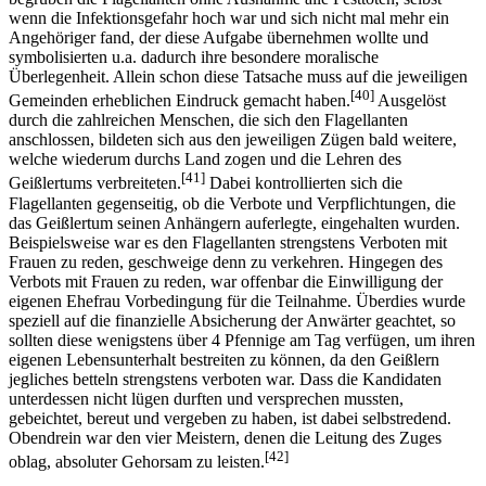
wenn die Infektionsgefahr hoch war und sich nicht mal mehr ein
Angehöriger fand, der diese Aufgabe übernehmen wollte und
symbolisierten u.a. dadurch ihre besondere moralische
Überlegenheit. Allein schon diese Tatsache muss auf die jeweiligen
[40]
Gemeinden erheblichen Eindruck gemacht haben.
Ausgelöst
durch die zahlreichen Menschen, die sich den Flagellanten
anschlossen, bildeten sich aus den jeweiligen Zügen bald weitere,
welche wiederum durchs Land zogen und die Lehren des
[41]
Geißlertums verbreiteten.
Dabei kontrollierten sich die
Flagellanten gegenseitig, ob die Verbote und Verpflichtungen, die
das Geißlertum seinen Anhängern auferlegte, eingehalten wurden.
Beispielsweise war es den Flagellanten strengstens Verboten mit
Frauen zu reden, geschweige denn zu verkehren. Hingegen des
Verbots mit Frauen zu reden, war offenbar die Einwilligung der
eigenen Ehefrau Vorbedingung für die Teilnahme. Überdies wurde
speziell auf die finanzielle Absicherung der Anwärter geachtet, so
sollten diese wenigstens über 4 Pfennige am Tag verfügen, um ihren
eigenen Lebensunterhalt bestreiten zu können, da den Geißlern
jegliches betteln strengstens verboten war. Dass die Kandidaten
unterdessen nicht lügen durften und versprechen mussten,
gebeichtet, bereut und vergeben zu haben, ist dabei selbstredend.
Obendrein war den vier Meistern, denen die Leitung des Zuges
[42]
oblag, absoluter Gehorsam zu leisten.