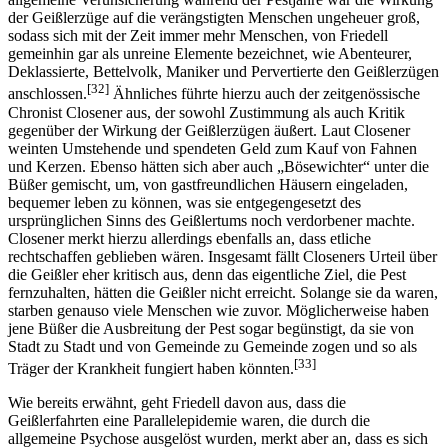
der Geißlerzüge auf die verängstigten Menschen ungeheuer groß,
sodass sich mit der Zeit immer mehr Menschen, von Friedell
gemeinhin gar als unreine Elemente bezeichnet, wie Abenteurer,
Deklassierte, Bettelvolk, Maniker und Pervertierte den Geißlerzügen
[32]
anschlossen.
Ähnliches führte hierzu auch der zeitgenössische
Chronist Closener aus, der sowohl Zustimmung als auch Kritik
gegenüber der Wirkung der Geißlerzügen äußert. Laut Closener
weinten Umstehende und spendeten Geld zum Kauf von Fahnen
und Kerzen. Ebenso hätten sich aber auch „Bösewichter“ unter die
Büßer gemischt, um, von gastfreundlichen Häusern eingeladen,
bequemer leben zu können, was sie entgegengesetzt des
ursprünglichen Sinns des Geißlertums noch verdorbener machte.
Closener merkt hierzu allerdings ebenfalls an, dass etliche
rechtschaffen geblieben wären. Insgesamt fällt Closeners Urteil über
die Geißler eher kritisch aus, denn das eigentliche Ziel, die Pest
fernzuhalten, hätten die Geißler nicht erreicht. Solange sie da waren,
starben genauso viele Menschen wie zuvor. Möglicherweise haben
jene Büßer die Ausbreitung der Pest sogar begünstigt, da sie von
Stadt zu Stadt und von Gemeinde zu Gemeinde zogen und so als
[33]
Träger der Krankheit fungiert haben könnten.
Wie bereits erwähnt, geht Friedell davon aus, dass die
Geißlerfahrten eine Parallelepidemie waren, die durch die
allgemeine Psychose ausgelöst wurden, merkt aber an, dass es sich