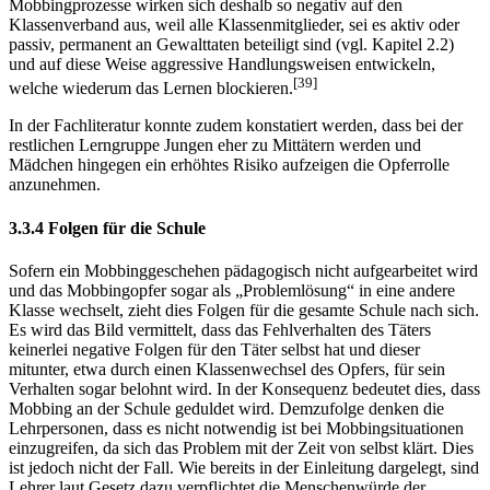
Mobbingprozesse wirken sich deshalb so negativ auf den
Klassenverband aus, weil alle Klassenmitglieder, sei es aktiv oder
passiv, permanent an Gewalttaten beteiligt sind (vgl. Kapitel 2.2)
und auf diese Weise aggressive Handlungsweisen entwickeln,
[39]
welche wiederum das Lernen blockieren.
In der Fachliteratur konnte zudem konstatiert werden, dass bei der
restlichen Lerngruppe Jungen eher zu Mittätern werden und
Mädchen hingegen ein erhöhtes Risiko aufzeigen die Opferrolle
anzunehmen.
3.3.4 Folgen für die Schule
Sofern ein Mobbinggeschehen pädagogisch nicht aufgearbeitet wird
und das Mobbingopfer sogar als „Problemlösung“ in eine andere
Klasse wechselt, zieht dies Folgen für die gesamte Schule nach sich.
Es wird das Bild vermittelt, dass das Fehlverhalten des Täters
keinerlei negative Folgen für den Täter selbst hat und dieser
mitunter, etwa durch einen Klassenwechsel des Opfers, für sein
Verhalten sogar belohnt wird. In der Konsequenz bedeutet dies, dass
Mobbing an der Schule geduldet wird. Demzufolge denken die
Lehrpersonen, dass es nicht notwendig ist bei Mobbingsituationen
einzugreifen, da sich das Problem mit der Zeit von selbst klärt. Dies
ist jedoch nicht der Fall. Wie bereits in der Einleitung dargelegt, sind
Lehrer laut Gesetz dazu verpflichtet die Menschenwürde der