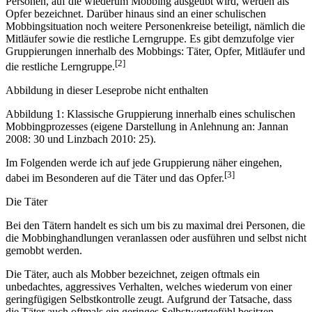
Personen, auf die wiederum Mobbing ausgeübt wird, werden als
Opfer bezeichnet. Darüber hinaus sind an einer schulischen
Mobbingsituation noch weitere Personenkreise beteiligt, nämlich die
Mitläufer sowie die restliche Lerngruppe. Es gibt demzufolge vier
Gruppierungen innerhalb des Mobbings: Täter, Opfer, Mitläufer und
[2]
die restliche Lerngruppe.
Abbildung in dieser Leseprobe nicht enthalten
Abbildung 1: Klassische Gruppierung innerhalb eines schulischen
Mobbingprozesses (eigene Darstellung in Anlehnung an: Jannan
2008: 30 und Linzbach 2010: 25).
Im Folgenden werde ich auf jede Gruppierung näher eingehen,
[3]
dabei im Besonderen auf die Täter und das Opfer.
Die Täter
Bei den Tätern handelt es sich um bis zu maximal drei Personen, die
die Mobbinghandlungen veranlassen oder ausführen und selbst nicht
gemobbt werden.
Die Täter, auch als Mobber bezeichnet, zeigen oftmals ein
unbedachtes, aggressives Verhalten, welches wiederum von einer
geringfügigen Selbstkontrolle zeugt. Aufgrund der Tatsache, dass
die Täter auch oftmals ein geringes Selbstwertgefühl besitzen,