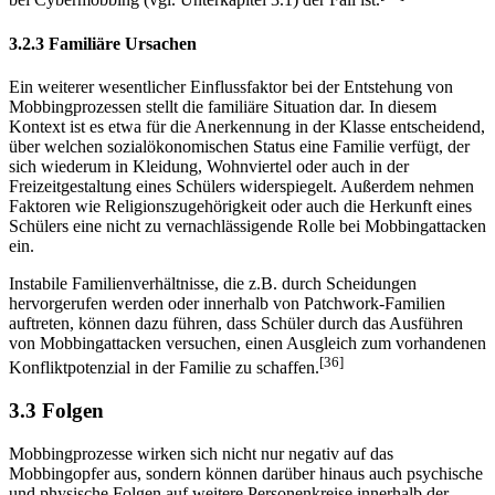
bei Cybermobbing (vgl. Unterkapitel 3.1) der Fall ist.
3.2.3 Familiäre Ursachen
Ein weiterer wesentlicher Einflussfaktor bei der Entstehung von
Mobbingprozessen stellt die familiäre Situation dar. In diesem
Kontext ist es etwa für die Anerkennung in der Klasse entscheidend,
über welchen sozialökonomischen Status eine Familie verfügt, der
sich wiederum in Kleidung, Wohnviertel oder auch in der
Freizeitgestaltung eines Schülers widerspiegelt. Außerdem nehmen
Faktoren wie Religionszugehörigkeit oder auch die Herkunft eines
Schülers eine nicht zu vernachlässigende Rolle bei Mobbingattacken
ein.
Instabile Familienverhältnisse, die z.B. durch Scheidungen
hervorgerufen werden oder innerhalb von Patchwork-Familien
auftreten, können dazu führen, dass Schüler durch das Ausführen
von Mobbingattacken versuchen, einen Ausgleich zum vorhandenen
[36]
Konfliktpotenzial in der Familie zu schaffen.
3.3 Folgen
Mobbingprozesse wirken sich nicht nur negativ auf das
Mobbingopfer aus, sondern können darüber hinaus auch psychische
und physische Folgen auf weitere Personenkreise innerhalb der