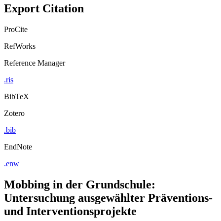
Export Citation
ProCite
RefWorks
Reference Manager
.ris
BibTeX
Zotero
.bib
EndNote
.enw
Mobbing in der Grundschule:
Untersuchung ausgewählter Präventions-
und Interventionsprojekte