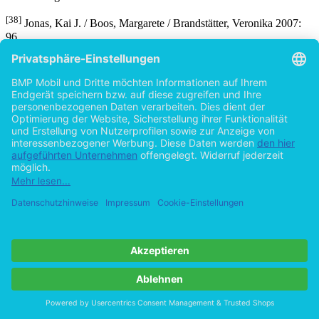
[38]
Jonas, Kai J. / Boos, Margarete / Brandstätter, Veronika 2007:
96.
[39]
Vgl. Kindler 2002:19.
[40]
Vgl. Gollnick 2008: 116.
[41]
Vgl. Jannan 2008: 42.
[42]
Schick 2010: 86.
Details
Seiten
Erscheinungsform
Erstausgabe
Erscheinungsjahr
2011
ISBN (Paperback)
9783955490553
ISBN (PDF)
9783955495558