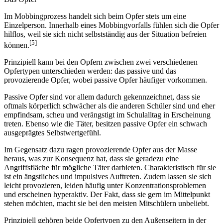
Im Mobbingprozess handelt sich beim Opfer stets um eine
Einzelperson. Innerhalb eines Mobbingvorfalls fühlen sich die Opfer
hilflos, weil sie sich nicht selbstständig aus der Situation befreien
[5]
können.
Prinzipiell kann bei den Opfern zwischen zwei verschiedenen
Opfertypen unterschieden werden: das passive und das
provozierende Opfer, wobei passive Opfer häufiger vorkommen.
Passive Opfer sind vor allem dadurch gekennzeichnet, dass sie
oftmals körperlich schwächer als die anderen Schüler sind und eher
empfindsam, scheu und verängstigt im Schulalltag in Erscheinung
treten. Ebenso wie die Täter, besitzen passive Opfer ein schwach
ausgeprägtes Selbstwertgefühl.
Im Gegensatz dazu ragen provozierende Opfer aus der Masse
heraus, was zur Konsequenz hat, dass sie geradezu eine
Angriffsfläche für mögliche Täter darbieten. Charakteristisch für sie
ist ein ängstliches und impulsives Auftreten. Zudem lassen sie sich
leicht provozieren, leiden häufig unter Konzentrationsproblemen
und erscheinen hyperaktiv. Der Fakt, dass sie gern im Mittelpunkt
stehen möchten, macht sie bei den meisten Mitschülern unbeliebt.
Prinzipiell gehören beide Opfertypen zu den Außenseitern in der