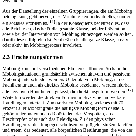
verstanden.
Aus der Darstellung der einzelnen Gruppierungen, die am Mobbing
beteiligt sind, geht hervor, dass Mobbing kein individuelles, sondern
[11]
ein soziales Problem ist.
In der Konsequenz bedeutet dies, dass
alle Beteiligten, das heißt die gesamte Klasse, bei der Prävention
sowie bei der Intervention von Mobbing einbezogen werden sollten,
damit diese erfolgreich ist. Schließlich ist die ganze Klasse, passiv
oder aktiv, im Mobbingprozess involviert.
2.3 Erscheinungsformen
Mobbing kann auf verschiedenen Ebenen stattfinden. So kann bei
Mobbingsituationen grundsätzlich zwischen aktivem und passivem
Mobbing unterschieden werden. Unter aktivem Mobbing, in der
Fachliteratur auch als direktes Mobbing bezeichnet, werden hierbei
[12]
alle negativen Handlungen gefasst, die direkt ausgeführt werden.
Weiterhin werden die direkten Formen in physische und verbale
Handlungen unterteilt. Zum verbalen Mobbing, welches mit 70
Prozent aller Mobbingfälle die häufigste Mobbingform darstellt,
gehört unter anderem das Bloßstellen, das Verspotten, das
Beschimpfen oder auch das Beleidigen. Zu den physischen
Handlungen zählen hingegen schubsen, verprügeln, stoßen, kneifen
und treten, das bedeutet, alle körperlichen Berührungen, die von der
[13]