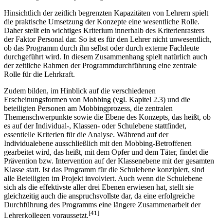
Hinsichtlich der zeitlich begrenzten Kapazitäten von Lehrern spielt
die praktische Umsetzung der Konzepte eine wesentliche Rolle.
Daher stellt ein wichtiges Kriterium innerhalb des Kriterienrasters
der Faktor Personal dar. So ist es für den Lehrer nicht unwesentlich,
ob das Programm durch ihn selbst oder durch externe Fachleute
durch­geführt wird. In diesem Zusammenhang spielt natürlich auch
der zeitliche Rahmen der Programmdurchführung eine zentrale
Rolle für die Lehrkraft.
Zudem bilden, im Hinblick auf die verschiedenen
Erscheinungsformen von Mobbing (vgl. Kapitel 2.3) und die
beteiligten Personen am Mobbingprozess, die zentralen
Themenschwerpunkte sowie die Ebene des Konzepts, das heißt, ob
es auf der Individual-, Klassen- oder Schulebene stattfindet,
essentielle Kriterien für die Analyse. Während auf der
Individualebene ausschließlich mit den Mobbing-Betroffenen
gearbeitet wird, das heißt, mit dem Opfer und dem Täter, findet die
Prävention bzw. Intervention auf der Klassenebene mit der gesamten
Klasse statt. Ist das Programm für die Schulebene konzipiert, sind
alle Beteiligten im Projekt involviert. Auch wenn die Schulebene
sich als die effektivste aller drei Ebenen erwiesen hat, stellt sie
gleichzeitig auch die anspruchsvollste dar, da eine erfolgreiche
Durchführung des Programms eine längere Zusammenarbeit der
[41]
Lehrerkollegen voraussetzt.