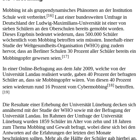
Mobbing ist als gruppendynamisches Phänomen an der Institution
[16]
Schule weit verbreitet.
Laut einer bundesweiten Umfrage in
Deutschland der Ludwig-Maximilians-Universität ist einer von
sieben Schülern an den Oberschulen bereits gemobbt worden.
Dieses Ergebnis bedeutet wiederum, dass 500.000 Schüler
wöchentlich vom Mobbing betroffen sein müssten. Innerhalb einer
Studie der Weltgesundheits-Organisation (WHO) ging zudem
hervor, dass an Berliner Schulen 30 Prozent aller Schüler bereits ein
[17]
Mobbingopfer gewesen seien.
In einer Online-Befragung aus dem Jahr 2009, welche von der
Universität Landau realisiert wurde, gaben 40 Prozent der befragten
Schüler an, dass sie Mobbingopfer wären. Von diesen 40 Prozent
[18]
seien wiederum rund 16 Prozent vom Cybermobbing
betroffen.
[19]
Die Resultate einer Erhebung der Universität Lüneburg decken sich
annähernd mit der Studie der WHO sowie mit der Befragung der
Universität Landau. Im Rahmen der Umfrage der Universität
Lüneburg wurden 1859 Schüler im Alter von zehn und 18 Jahren
zum Thema Mobbing und Gewalt befragt, wobei diese sich bei den
Antworten auf die Erfahrungen der letzten drei Monate
beschränkten sollten. Mehr als die Hälfte der Schüler gab hierbei an,