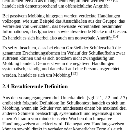
betroffenen Person als unangenehm empfunden werden.
Es
handelt sich dementsprechend um offensichtliche Angriffe.
Bei passivem Mobbing hingegen werden verdeckte Handlungen
vollzogen, wie zum Beispiel das Ausschließen aus der Gruppe, das
Verbreiten von Gerüchten, das bewusste Vorenthalten bestimmter
Informationen, das Ignorieren sowie abwertende Blicke und Gesten.
[14]
Es handelt es sich hierbei also auch um nonverbale Angriffe.
Es sei zu beachten, dass bei einem Großteil der Schülerschaft die
genannten Erscheinungsformen im Verlauf der Schullaufbahn zwar
auftreten können und es sich trotzdem nicht zwangsläufig um
Mobbing handelt. Denn erst wenn die negativen Handlungen
systematisch, ständig und dauerhaft auf eine Person ausgerichtet
[15]
werden, handelt es sich um Mobbing.
2.4 Resultierende Definition
Aus den vorangegangenen drei Unterkapiteln (vgl. 2.1, 2.2 und 2.3)
ergibt sich folgende Definition: Im Schulkontext handelt es sich um
Mobbing, wenn ein Schüler von mindestens einem bis maximal drei
anderen Schülern beabsichtigt, systematisch und regelmäßig über
einen Zeitraum von mindestens vier Wochen durch negative
Handlungsweisen attackiert wird. Die negativen Handlungsweisen
können sowohl direkt in verbaler oder körperlicher Form als auch