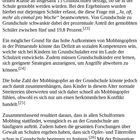
dritten Klasse an insgesamt 15 Grundschulen befragt, ob sie in der
Schule gemobbt werden würden. Bei den Ergebnissen wurden
hierbei nur diejenigen Schüler erfasst, die diese Frage mit
„Ja, oft,
mehr als einmal pro Woche“
beantworteten. Von Grundschule zu
Grundschule schwankte dabei der prozentuale Anteil der gemobbten
[23]
Schüler zwischen fünf und 19,8 Prozent.
Ein möglicher Grund für das hohe Aufkommen von Mobbingopfern
in der Primarstufe könnte das Defizit an sozialen Kompetenzen sein,
welche sich bei Kindern im Grundschulalter erst im Laufe der
Schulzeit entwickeln. Zudem müssen Grundschulkinder erst lernen,
sich geeignete Strategien anzueignen, um Angriffe abwehren zu
[24]
können.
Die hohe Zahl der Mobbingopfer an der Grundschule könnte jedoch
auch damit zusammenhängen, dass Kinder in diesem Alter normale
Streitereien überwerten und sich daher schnell als Mobbingopfer
fühlen, obwohl es sich nur um einen herkömmlichen Konflikt
[25]
handelt.
Zusammenfassend resultiert daraus, dass in allen Schulformen
Mobbing stattfindet, wenngleich es an der Grundschule am
häufigsten auftritt. Zudem haben die gesamten Forschungen über
Gewalt an Schulen ergeben haben, dass sich Opfer- und Täterrollen
[26]
schon in Grundschule beginnen zu festigen.
Mit der Prävention