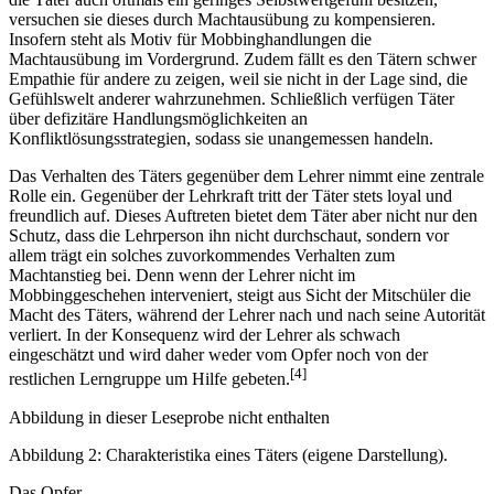
versuchen sie dieses durch Machtausübung zu kompensieren.
Insofern steht als Motiv für Mobbinghandlungen die
Machtausübung im Vordergrund. Zudem fällt es den Tätern schwer
Empathie für andere zu zeigen, weil sie nicht in der Lage sind, die
Gefühlswelt anderer wahrzunehmen. Schließlich verfügen Täter
über defizitäre Handlungsmöglichkeiten an
Konfliktlösungsstrategien, sodass sie unangemessen handeln.
Das Verhalten des Täters gegenüber dem Lehrer nimmt eine zentrale
Rolle ein. Gegenüber der Lehrkraft tritt der Täter stets loyal und
freundlich auf. Dieses Auftreten bietet dem Täter aber nicht nur den
Schutz, dass die Lehrperson ihn nicht durchschaut, sondern vor
allem trägt ein solches zuvorkommendes Verhalten zum
Machtanstieg bei. Denn wenn der Lehrer nicht im
Mobbinggeschehen interveniert, steigt aus Sicht der Mitschüler die
Macht des Täters, während der Lehrer nach und nach seine Autorität
verliert. In der Konsequenz wird der Lehrer als schwach
eingeschätzt und wird daher weder vom Opfer noch von der
[4]
restlichen Lerngruppe um Hilfe gebeten.
Abbildung in dieser Leseprobe nicht enthalten
Abbildung 2: Charakteristika eines Täters (eigene Darstellung).
Das Opfer