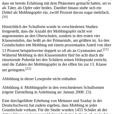
dass sie bereits Erfahrung mit dem Phänomen gemacht hatten, sei es
als Täter, als Opfer oder beides. Darüber hinaus stufte sich ein
Drittel als Mobbingopfer ein, zwölf Prozent davon sogar mehrfach.
[20]
Hinsichtlich der Schulform wurde in verschiedenen Studien
festgestellt, dass die Anzahl der Mobbingopfer nicht wie
angenommen an den Oberschulen, sondern in den ersten vier
Klassenstufen, das heißt an der Primarstufe, am größten ist. An den
Grundschulen tritt Mobbing mit einem prozentualen Anteil von über
[21]
13 Prozent beispielsweise doppelt so oft als an Gymnasien auf.
Während Mobbing in den Klassenstufen fünf bis acht durch die
einsetzende Pubertät bei den Schülern seinen Höhepunkt erreicht,
sind die Zahlen der Mobbingopfer in der elften bis zur 13. Klasse
[22]
am geringsten.
Abbildung in dieser Leseprobe nicht enthalten
Abbildung 4: Mobbingopfer in den verschiedenen Schulformen
(eigene Darstellung in Anlehnung an: Jannan 2008: 23).
Eine durchgeführte Erhebung von Mettauer und Szaday in der
Deutschschweiz hat zudem ergeben, dass Mobbing in jeder
Grundschule vorkam. Für die Studie wurden 1455 Schüler ab der