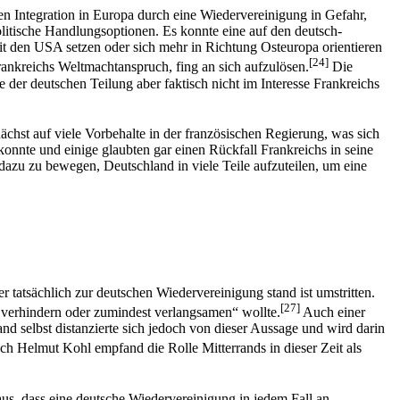
en Integration in Europa durch eine Wiedervereinigung in Gefahr,
litische Handlungsoptionen. Es konnte eine auf den deutsch-
it den USA setzen oder sich mehr in Richtung Osteuropa orientieren
[24]
rankreichs Weltmachtanspruch, fing an sich aufzulösen.
Die
er deutschen Teilung aber faktisch nicht im Interesse Frankreichs
hst auf viele Vorbehalte in der französischen Regierung, was sich
 konnte und einige glaubten gar einen Rückfall Frankreichs in seine
 dazu zu bewegen, Deutschland in viele Teile aufzuteilen, um eine
tatsächlich zur deutschen Wiedervereinigung stand ist umstritten.
[27]
 verhindern oder zumindest verlangsamen“ wollte.
Auch einer
nd selbst distanzierte sich jedoch von dieser Aussage und wird darin
h Helmut Kohl empfand die Rolle Mitterrands in dieser Zeit als
aus, dass eine deutsche Wiedervereinigung in jedem Fall an