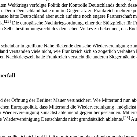
ten Weltkriegs verfolgte Politik der Kontrolle Deutschlands durch dess
ren. Denn Deutschland hatte nun im Gegensatz zu Frankreich mehrere po
uso hätte Deutschland aber auch auf eine noch engere Partnerschaft m
[23]
ik.
Die europäische Nachkriegsordnung, einer der Stützpfeiler für F
Selbstbestimmungsrecht des deutschen Volkes zu bekennen, das Ende d
cheinbar in greifbare Nähe rückende deutsche Wiedervereinigung zunäc
land verstanden viele nicht, wie Frankreich sich so zögerlich verhalten
aren Nachkriegszeit hatte Frankreich versucht die anderen Siegermächte
erfall
er Öffnung der Berliner Mauer verunsichert. Wie Mitterrand nun aber 
schen Europapolitik, dass Mitterrand die Wiedervereinigung „möglichst
der Wiedervereinigung zunächst ablehnend gegenüber gestanden. Mitterra
[28]
die Wiedervereinigung Deutschlands nicht grundsätzlich ablehnte.
Auc
 wollte, ist nicht geklärt. Anfangs ging er aber offenbar noch davon 