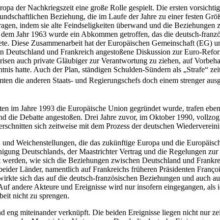
a der Nachkriegszeit eine große Rolle gespielt. Die ersten vorsicht
undschaftlichen Beziehung, die im Laufe der Jahre zu einer festen Größ
gen, indem sie alte Feindseligkeiten überwand und die Beziehungen zw
s dem Jahr 1963 wurde ein Abkommen getroffen, das die deutsch-franz
htete. Diese Zusammenarbeit hat der Europäischen Gemeinschaft (EG) u
on Deutschland und Frankreich angestoßene Diskussion zur Euro-Reform 
sen auch private Gläubiger zur Verantwortung zu ziehen, auf Vorbehalt
s hatte. Auch der Plan, ständigen Schulden-Sündern als „Strafe“ zeit
mten die anderen Staats- und Regierungschefs doch einem strenger ausg
ten im Jahre 1993 die Europäische Union gegründet wurde, trafen ebenf
d die Debatte angestoßen. Drei Jahre zuvor, im Oktober 1990, vollzog
erschnitten sich zeitweise mit dem Prozess der deutschen Wiederverei
 und Weichenstellungen, die das zukünftige Europa und die Europäisc
nigung Deutschlands, der Maastrichter Vertrag und die Regelungen zu
et werden, wie sich die Beziehungen zwischen Deutschland und Frankre
s beider Länder, namentlich auf Frankreichs früheren Präsidenten Fran
 wirkte sich das auf die deutsch-französischen Beziehungen und auch a
uf andere Akteure und Ereignisse wird nur insofern eingegangen, als i
eit nicht zu sprengen.
 eng miteinander verknüpft. Die beiden Ereignisse liegen nicht nur ze