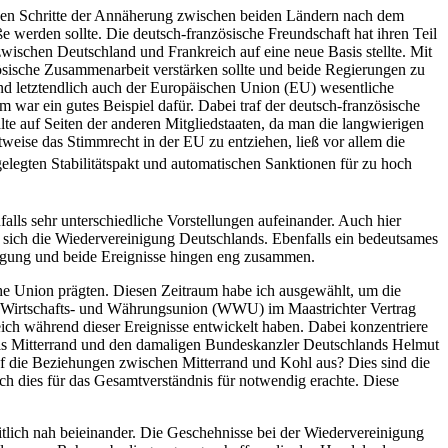
igen Schritte der Annäherung zwischen beiden Ländern nach dem
e werden sollte. Die deutsch-französische Freundschaft hat ihren Teil
ischen Deutschland und Frankreich auf eine neue Basis stellte. Mit
ösische Zusammenarbeit verstärken sollte und beide Regierungen zu
nd letztendlich auch der Europäischen Union (EU) wesentliche
war ein gutes Beispiel dafür. Dabei traf der deutsch-französische
e auf Seiten der anderen Mitgliedstaaten, da man die langwierigen
weise das Stimmrecht in der EU zu entziehen, ließ vor allem die
elegten Stabilitätspakt und automatischen Sanktionen für zu hoch
alls sehr unterschiedliche Vorstellungen aufeinander. Auch hier
 sich die Wiedervereinigung Deutschlands. Ebenfalls ein bedeutsames
nigung und beide Ereignisse hingen eng zusammen.
he Union prägten. Diesen Zeitraum habe ich ausgewählt, um die
r Wirtschafts- und Währungsunion (WWU) im Maastrichter Vertrag
ich während dieser Ereignisse entwickelt haben. Dabei konzentriere
çois Mitterrand und den damaligen Bundeskanzler Deutschlands Helmut
uf die Beziehungen zwischen Mitterrand und Kohl aus? Dies sind die
ch dies für das Gesamtverständnis für notwendig erachte. Diese
itlich nah beieinander. Die Geschehnisse bei der Wiedervereinigung