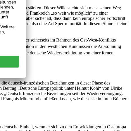
 Westeuropa zu stärken. Dieser Wille suchte sich meist seinen Weg
Deutschland und Frankreich „so weit wie möglich“ zu einer
 Integration, aber sicher ist, dass dann kein europäischer Fortschritt
 Länder bilden also eine Art Sperrminorität. In diesem Sinne ist eine
ionsprozess, der seinerseits im Rahmen des Ost-West-Konflikts
d seine Integration in den westlichen Bündnissen die Aussöhnung
uer fiel und die deutsche Wiedervereinigung von einer fernen
m die deutsch-französischen Beziehungen in dieser Phase des
en Beitrag „Deutsche Europapolitik unter Helmut Kohl“ von Ulrike
: „Deutsch-französische Beziehungen seit der Wiedervereinigung.
François Mitterrand einfließen lassen, wie diese sie in ihren Büchern
ma deutsche Einheit, wenn er sich zu den Entwicklungen in Osteuropa