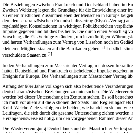
Die Beziehungen zwischen Frankreich und Deutschland haben im Europ
Zweiten Weltkrieg legten die Grundlage für die Entwicklung einer fre
zu einem friedlichen Zusammenleben der Menschen in Europa beigetra
dem deutsch-französischen Freundschaftsvertrag (Élysée-Vertrag) au
regelmäßigen Konsultationen in wichtigen Politikbereichen verpflic
Impulse gegeben und tut dies bis heute. Die durch einen Vorschlag v
Vorschlag, die EU-Verträge zu ändern, um in zukünftigen Währungskri
und harten Verhandlungen zum Vertrag von Lissabon noch im Gedächtni
[1]
kleineren Mitgliedsstaaten auf die Barrikaden gehen.
Letztlich stim
[2]
verschuldete Staaten zu.
In den Verhandlungen zum Maastrichter Vertrag, mit dessen Inkrafttre
hatten Deutschland und Frankreich entscheidende Impulse gegeben un
Ereignis für Europa. Die Verhandlungen zum Maastrichter Vertrag üb
Anfang der 90er Jahre vollzogen sich also bedeutende Veränderungen
deutsch-französischen Beziehungen zu untersuchen. Die Wiederverei
werden bei dieser Untersuchung im Zentrum stehen. Es soll betracht
ich mich vor allem auf die Aktionen der Staats- und Regierungschef
Kohl. Welche Ziele verfolgten die beiden, wie handelten sie und wie
Leitfragen, die sich durch die gesamte Untersuchung ziehen werden. A
Herangehensweise ist nötig, um den vorgegebenen Rahmen dieser Arb
Die Wiedervereinigung Deutschlands und der Maastrichter Vertrag sind