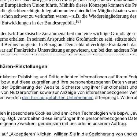
ur Europäischen Union führte. Mithilfe dieses Konzepts konnten die Pr
 die gleichberechtigte Integration unterschiedlicher Mitgliedstaaten
schon schwer zu verkraften waren – z.B. die Wiedereingliederung des 
[8]
n Entwicklungen in der Bundesrepublik.
 deutsch-französische Zusammenarbeit und eine wichtige Grundlage sei
erne erhalten. In seinem Anspruch eine Großmacht zu sein, stützte sich
Berlins fungierte. In Bezug auf Deutschland verfolgte Frankreich das 
ar auf Frankreichs Unterstützung angewiesen, um bei den anderen Na
eutschland im Integrationsverband mit den anderen europäischen Staate
ich) erreicht sah und eine Sicherheitsgarantie bekam, engagierte man sic
he Teilung und den Ost-West-Konflikt erleichtert bzw. erst möglich. E
sch-französische Kooperation zu einer „gemeinsamen Überlebensfrage“
d stets in ihren politischen Zielen und Methoden übereinstimmten. Wie
hteten Haltung“ zu gelangen. Dabei war eine gemeinsame Vorgehenswei
[11]
ngen.
orenen deutsch-fran­zösischen „Motor für Europa“ eingegangen werden
ichtigen Fortschritt in der Gemeinschaft waren, vertreten andere die 
kern der Motor-These, empirisch nicht nachweisbar (mit Ausnahmen). Ei
r verzerre die real existierenden Unterschiede.