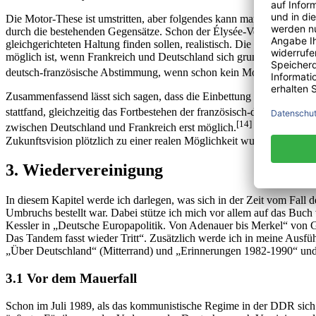
Die Motor-These ist umstritten, aber folgendes kann man trotzdem fes
durch die bestehenden Gegensätze. Schon der Élysée-Vertrag stellt d
gleichgerichteten Haltung finden sollen, realistisch. Die deutsch-franz
möglich ist, wenn Frankreich und Deutschland sich grundsätzlich unei
deutsch-französische Abstimmung, wenn schon kein Motor, so doch auf
Zusammenfassend lässt sich sagen, dass die Einbettung der Beziehun
stattfand, gleichzeitig das Fortbestehen der französisch-deutschen Dif
[14]
zwischen Deutschland und Frankreich erst möglich.
Entsprechend 
Zukunftsvision plötzlich zu einer realen Möglichkeit wurde.
3. Wiedervereinigung
In diesem Kapitel werde ich darlegen, was sich in der Zeit vom Fall
Umbruchs bestellt war. Dabei stütze ich mich vor allem auf das Buc
Kessler in „Deutsche Europapolitik. Von Adenauer bis Merkel“ von 
Das Tandem fasst wieder Tritt“. Zusätzlich werde ich in meine Ausfüh
„Über Deutschland“ (Mitterrand) und „Erinnerungen 1982-1990“ und
3.1 Vor dem Mauerfall
Schon im Juli 1989, als das kommunistische Regime in der DDR sich d