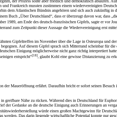
gitim, der Prozess sollte aber friedlich und demokratisch ablaufen. A
n und Frankreich mussten zustimmen einem wiedervereinigten Deutsch
rhin dem Atlantischen Bündnis angehören und sich auch zukünftig in 
seinem Buch „Über Deutschland“, dass er überzeugt davon war, dass „d
 1989, am Ende des deutsch-französischen Gipfels, sagte er vor Jour
tterrand zum Zeitpunkt dieser Aussage die Wiedervereinigung erst mitt
rwähnten Gipfeltreffen im November über die Lage in Osteuropa und der
 begegnen. Auf diesem Gipfel sprach sich Mitterrand scheinbar für die
tschen Einigung möglicherweise nicht ganz richtig interpretiert hatte
[18]
einigen entspricht“
, glaubt Kohl eine gewisse Distanzierung zu erk
von der Maueröffnung erfährt. Daraufhin bricht er sofort seinen Besuch
 in greifbare Nähe zu rücken. Während dies in Deutschland für Euphori
ief der Gedanke an die deutsche Einigung auch Erinnerungen an verga
nitätswiederherstellung würde einen großen Machtgewinn für Deutschla
rden. Das darin liegende wirtschaftliche Potential konnte nur geschät