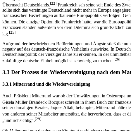
[22]
Übermacht Deutschlands.
Frankreich sah seine seit Ende des Zwei
sollte sich das vereinigte Deutschland nicht mehr in Europa engagie
französischen Beziehungen aufbauende Europapolitik verfolgen. Gena
können. Die einzige Option die Frankreich hatte, war die Europapolit
Franzosen standen außerdem vor dem Dilemma sich grundsätzlich zum 
[25]
lag.
Aufgrund der beschriebenen Befürchtungen und Ängste stieß die nun s
negativ auf das deutsch-französische Verhältnis auswirkte. In Deutsch
Deutschlandpolitik der vierziger Jahre zu erkennen. In der unmittelb
[26]
zukünftige deutsche Einheit möglichst schwierig zu machen.
3.3 Der Prozess der Wiedervereinigung nach dem Mau
3.3.1 Mitterrand und die Wiedervereinigung
Auch Präsident Mitterrand war ob der Umwälzungen in Osteuropa und d
Gisela Müller-Brandeck-Bocquet schreibt in ihrem Buch zur französi
seiner damaligen Berater, Jaques Attali, behauptet, Mitterrand hätte 
von anderen seiner Mitarbeiter unterstützt, die hervorhoben, dass er 
[29]
„undurchsichtig“.
Ob Mitterrand nun die deutsche Einigung verhindern oder verlangsamen