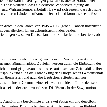
urden neue Rahmenbedingungen geschaffen, die das Handeln der
die These vertreten, dass die deutsche Wiedervereinigung die
s- und Währungsunion anbetrifft. Es wird sich zeigen, dass deutsche
 den anderen Ländern aufkamen. Deutschland konnte so seine feste
rankreich in den Jahren von 1945 – 1989 geben. Danach untersuche
mit dem gleichen Untersuchungsziel mit den beiden
eziehungen zwischen Deutschland und Frankreich und beurteile, ob
nes internationalen Gleichgewichts in der Nachkriegszeit eine
einsamen Binnenmarktes. Zugleich wurden durch die Einbettung der
ch ein und ging davon aus, dass es auf absehbare Zeit stabil bleiben
eitspolitik und auch die Entwicklung der Europäischen Gemeinschaft
h thematisiert und auch die Deutschen äußerten sich zur
tets in einem Dilemma: einerseits war man ideell für die deutsche
damit auseinandersetzen zu müssen. Die Vormacht der Sowjetunion und
 Aussöhnung bezeichnete er als zwei Seiten ein und derselben
ntegration. Darunter ist eine schrittweise gegenseitige Einbindung