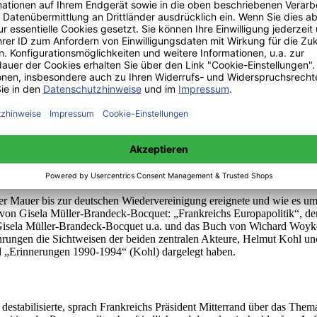
tstellen. Unzweifelhaft gab es auf beiden Seiten den politischen Willen
iese Gegensätze in Rechnung und bleibt mit seiner Formulierung, dass 
ösische Zusammenarbeit ist vielleicht nicht der Motor für die europäische
nig sind und kein Interessenausgleich herbeigeführt werden kann. Beide
[12]
 jeden Fall eine Voraussetzung für Fortschritte in Europa.
gen zwischen Frankreich und Deutschland in den europäischen Integrat
[13]
ferenzen vereinfachte.
Letztlich machte die Teilung Deutschlands un
unruhig wurde man in Frankreichs politischen Kreisen als 1989 die Ma
 der Mauer bis zur deutschen Wiedervereinigung ereignete und wie es u
h von Gisela Müller-Brandeck-Bocquet: „Frankreichs Europapolitik“, d
Gisela Müller-Brandeck-Bocquet u.a. und das Buch von Wichard Woyke
rungen die Sichtweisen der beiden zentralen Akteure, Helmut Kohl und 
 „Erinnerungen 1990-1994“ (Kohl) dargelegt haben.
estabilisierte, sprach Frankreichs Präsident Mitterrand über das The