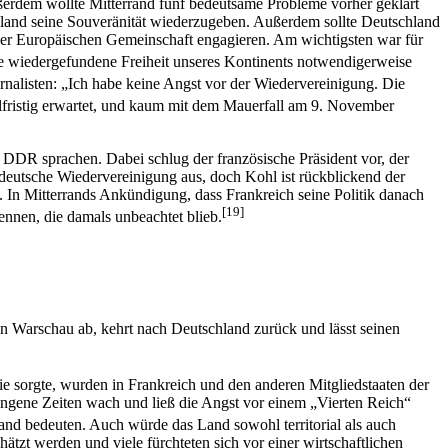
ußerdem wollte Mitterrand fünf bedeutsame Probleme vorher geklärt
land seine Souveränität wiederzugeben. Außerdem sollte Deutschland
der Europäischen Gemeinschaft engagieren. Am wichtigsten war für
ie wiedergefundene Freiheit unseres Kontinents notwendigerweise
nalisten: „Ich habe keine Angst vor der Wiedervereinigung. Die
elfristig erwartet, und kaum mit dem Mauerfall am 9. November
 DDR sprachen. Dabei schlug der französische Präsident vor, der
 deutsche Wiedervereinigung aus, doch Kohl ist rückblickend der
. In Mitterrands Ankündigung, dass Frankreich seine Politik danach
[19]
ennen, die damals unbeachtet blieb.
 in Warschau ab, kehrt nach Deutschland zurück und lässt seinen
e sorgte, wurden in Frankreich und den anderen Mitgliedstaaten der
ngene Zeiten wach und ließ die Angst vor einem „Vierten Reich“
nd bedeuten. Auch würde das Land sowohl territorial als auch
zt werden und viele fürchteten sich vor einer wirtschaftlichen