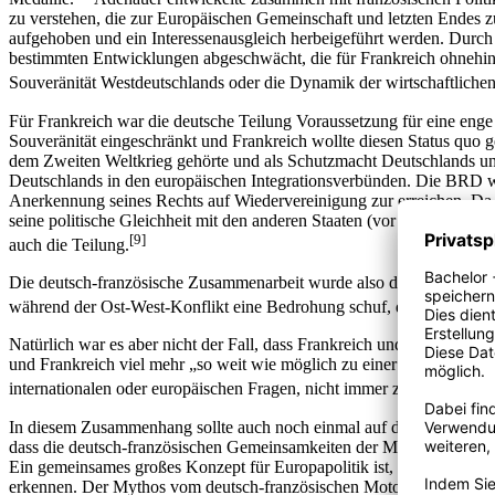
zu verstehen, die zur Europäischen Gemeinschaft und letzten Endes z
aufgehoben und ein Interessenausgleich herbeigeführt werden. Durch
bestimmten Entwicklungen abgeschwächt, die für Frankreich ohnehin 
Souveränität Westdeutschlands oder die Dynamik der wirtschaftliche
Für Frankreich war die deutsche Teilung Voraussetzung für eine enge
Souveränität eingeschränkt und Frankreich wollte diesen Status quo g
dem Zweiten Weltkrieg gehörte und als Schutzmacht Deutschlands und 
Deutschlands in den europäischen Integrationsverbünden. Die BRD w
Anerkennung seines Rechts auf Wiedervereinigung zur erreichen. Da D
seine politische Gleichheit mit den anderen Staaten (vor allem Frankre
[9]
auch die Teilung.
Die deutsch-französische Zusammenarbeit wurde also durch die deutsc
während der Ost-West-Konflikt eine Bedrohung schuf, die eine deut
Natürlich war es aber nicht der Fall, dass Frankreich und Deutschlan
und Frankreich viel mehr „so weit wie möglich zu einer gleichgeric
internationalen oder europäischen Fragen, nicht immer zuwege zu bri
In diesem Zusammenhang sollte auch noch einmal auf den vielbeschw
dass die deutsch-französischen Gemeinsamkeiten der Motor für jeden w
Ein gemeinsames großes Konzept für Europapolitik ist, laut den Kriti
erkennen. Der Mythos vom deutsch-französischen Motor überdecke ode