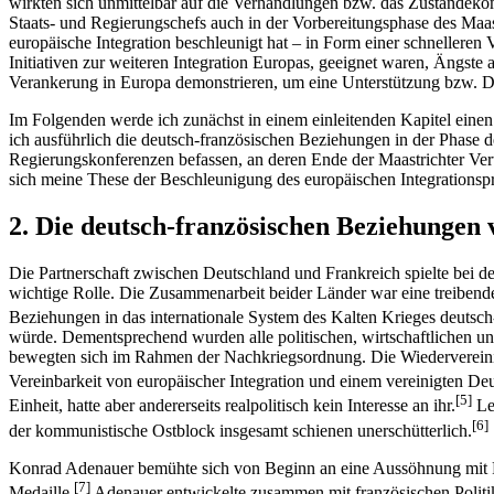
wirkten sich unmittelbar auf die Verhandlungen bzw. das Zustandek
Staats- und Regierungschefs auch in der Vorbereitungsphase des Maastr
europäische Integration beschleunigt hat – in Form einer schnelleren 
Initiativen zur weiteren Integration Europas, geeignet waren, Ängst
Verankerung in Europa demonstrieren, um eine Unterstützung bzw. Du
Im Folgenden werde ich zunächst in einem einleitenden Kapitel ein
ich ausführlich die deutsch-französischen Beziehungen in der Phase
Regierungskonferenzen befassen, an deren Ende der Maastrichter Ver
sich meine These der Beschleunigung des europäischen Integrationspr
2. Die deutsch-französischen Beziehungen 
Die Partnerschaft zwischen Deutschland und Frankreich spielte bei d
wichtige Rolle. Die Zusammenarbeit beider Länder war eine treiben
Beziehungen in das internationale System des Kalten Krieges deutsch-f
würde. Dementsprechend wurden alle politischen, wirtschaftlichen un
bewegten sich im Rahmen der Nachkriegsordnung. Die Wiedervereinig
Vereinbarkeit von europäischer Integration und einem vereinigten De
[5]
Einheit, hatte aber andererseits realpolitisch kein Interesse an ihr.
Let
[6]
der kommunistische Ostblock insgesamt schienen unerschütterlich.
Konrad Adenauer bemühte sich von Beginn an eine Aussöhnung mit Fr
[7]
Medaille.
Adenauer entwickelte zusammen mit französischen Politike