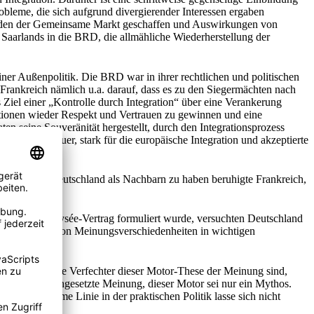
obleme, die sich aufgrund divergierender Interessen ergaben
 wurden der Gemeinsame Markt geschaffen und Auswirkungen von
Saarlands in die BRD, die allmähliche Wiederherstellung der
ner Außenpolitik. Die BRD war in ihrer rechtlichen und politischen
 Frankreich nämlich u.a. darauf, dass es zu den Siegermächten nach
Ziel einer „Kontrolle durch Integration“ über eine Verankerung
tionen wieder Respekt und Vertrauen zu gewinnen und eine
n seine Souveränität hergestellt, durch den Integrationsprozess
h, seit Adenauer, stark für die europäische Integration und akzeptierte
in geteiltes Deutschland als Nachbarn zu haben beruhigte Frankreich,
[10]
 machte.
 es schon im Élysée-Vertrag formuliert wurde, versuchten Deutschland
se, aufgrund von Meinungsverschiedenheiten in wichtigen
. Während die Verfechter dieser Motor-These der Meinung sind,
genau ent­gegengesetzte Meinung, dieser Motor sei nur ein Mythos.
ne gemeinsame Linie in der praktischen Politik lasse sich nicht