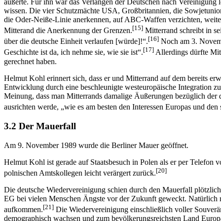
äußerte. Für ihn war das Verlangen der Deutschen nach Vereinigung le
wissen. Die vier Schutzmächte USA, Großbritannien, die Sowjetunio
die Oder-Neiße-Linie anerkennen, auf ABC-Waffen verzichten, weite
[15]
Mitterand die Anerkennung der Grenzen.
Mitterrand schreibt in 
[16]
über die deutsche Einheit verlaufen [würde]!“.
Noch am 3. November
[17]
Geschichte ist da, ich nehme sie, wie sie ist“.
Allerdings dürfte Mi
gerechnet haben.
Helmut Kohl erinnert sich, dass er und Mitterrand auf dem bereits e
Entwicklung durch eine beschleunigte westeuropäische Integration zu
Meinung, dass man Mitterrands damalige Äußerungen bezüglich der deu
ausrichten werde, „wie es am besten den Interessen Europas und den s
3.2 Der Mauerfall
Am 9. November 1989 wurde die Berliner Mauer geöffnet.
Helmut Kohl ist gerade auf Staatsbesuch in Polen als er per Telefon 
[20]
polnischen Amtskollegen leicht verärgert zurück.
Die deutsche Wiedervereinigung schien durch den Mauerfall plötzlich
EG bei vielen Menschen Ängste vor der Zukunft geweckt. Natürlich r
[21]
aufkommen.
Die Wiedervereinigung einschließlich voller Souverä
demographisch wachsen und zum bevölkerungsreichsten Land Europas we