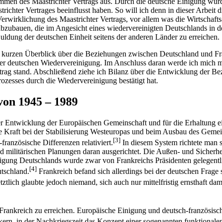
ommen des Maastrichter Vertrags aus. Durch die deutsche Einigung w
ichter Vertrages beeinflusst haben. So will ich denn in dieser Arbeit 
Verwirklichung des Maastrichter Vertrags, vor allem was die Wirtschaft
e abzubauen, die im Angesicht eines wiedervereinigten Deutschlands in
ldung der deutschen Einheit seitens der anderen Länder zu erreichen.
en kurzen Überblick über die Beziehungen zwischen Deutschland und F
 der deutschen Wiedervereinigung. Im Anschluss daran werde ich mich 
trag stand. Abschließend ziehe ich Bilanz über die Entwicklung der B
ozesses durch die Wiedervereinigung bestätigt hat.
von 1945 – 1989
er Entwicklung der Europäischen Gemeinschaft und für die Erhaltung ei
de Kraft bei der Stabilisierung Westeuropas und beim Ausbau des Gem
[3]
ranzösische Differenzen relativiert.
In diesem System richtete man si
d militärischen Planungen daran ausgerichtet. Die Außen- und Sicherh
ung Deutschlands wurde zwar von Frankreichs Präsidenten gelegentlic
[4]
utschland.
Frankreich befand sich allerdings bei der deutschen Frage s
ztlich glaubte jedoch niemand, sich auch nur mittelfristig ernsthaft 
ankreich zu erreichen. Europäische Einigung und deutsch-französische
rn, in der Nachkriegszeit das Konzept einer sogenannten funktionalen I