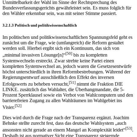
Unmittelbarkeit der Wahl im Sinne der Rechtsprechung des
Bundesverfassungsgerichts gewährleistet sein. Es muss folglich für
den Wähler erkennbar sein, was mit seiner Stimme passiert.
3.2.1.3 Politisch und politikwissenschaftlich
Im politischen und politikwissenschaftlichen Spannungsfeld geht es
zunächst um die Frage, wie (umfangreich) die Reform gestaltet
werden soll. Hierbei ergibt sich ein Kontinuum, das sich von
[50]
„minimal invasiven Lösunge[n]“
bis zu kompletten
Systemwechseln erstreckt. Zwar strebte keine Partei einen
kompletten Systemwechsel an, jedoch waren die Gesetzesentwürfe
höchst unterschiedlich in ihren Reformbestrebungen. Während der
Regierungsentwurf ausschließlich den Effekt des inversen
[51]
Erfolgswerts zu beheben versucht,
nimmt die Fraktion DIE
LINKE. zusätzlich das Wahlalter, die Überhangmandate, die 5-
Prozent Sperrklausel sowie ein Verbot von Wahlcomputern und den
barrierefreien Zugang zu allen Wahlräumen im Wahlgebiet ins
[52]
Visier.
Dies wird durch die Frage nach der Transparenz ergänzt. Joachim
Behnke stellte zurecht fest, dass das deutsche Wahlsystem „auch
[53]
ansonsten nicht gerade an einem Mangel an Komplexität leidet“
.
Deshalb ist aus normativer Sicht eine Transparenz steigernde