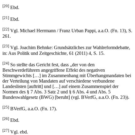
[20]
Ebd.
[21]
Ebd.
[22]
Vgl. Michael Herrmann / Franz Urban Pappi, a.a.O. (Fn. 13), S.
261.
[23]
Vgl. Joachim Behnke: Grundsätzliches zur Wahlreformdebatte,
in: Aus Politik und Zeitgeschichte, 61 (2011) 4, S. 15.
[24]
So stellte das Gericht fest, dass „der von den
Beschwerdeführern angegriffene Effekt des negativen
Stimmgewichts […] im Zusammenhang mit Überhangmandaten bei
der Verteilung von Mandaten auf verschiedene verbundene
Landeslisten [auftritt] und […] auf einem Zusammenspiel der
Normen des § 7 Abs. 3 Satz 2 und § 6 Abs. 4 und Abs. 5
Bundeswahlgesetz (BWG) [beruht] (vgl. BVerfG, a.a.O. (Fn. 23)).
[25]
BVerfG, a.a.O. (Fn. 17).
[26]
Ebd.
[27]
Vgl. ebd.