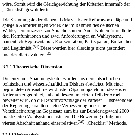
wäre. Somit wird die Gleichgewichtung der Kriterien innerhalb der
„Checklist“ gewährleistet.
Die Spannungsfelder dienen als Maßstab der Reformvorschläge und
spiegeln Anforderungen wider, die im Rahmen des deutschen
Wahlsystemprozesses zur Sprache kamen. Auch Nohlen formulierte
drei Kernfunktionen und zwei Anforderungen an Wahlsysteme,
namentlich Repräsentation, Konzentration, Partizipation, Einfachheit
[34]
und Legitimität.
Diese werden hier allerdings nicht gesondert
[35]
und dezidiert evaluiert.
3.2.1 Theoretische Dimension
Die einzelnen Spannungsfelder wurden aus dem tatsächlichen
politischen und wissenschaftlichen Diskurs abgeleitet. Mit einer
begründeten Ausnahme wird jedem Spannungsfeld mindestens ein
Kriterium zugeordnet, anhand dessen im letzten Teil der Arbeit
bewertet wird, ob die Reformvorschläge der Parteien – insbesondere
der Regierungskoalition – eine Verbesserung oder eine
Verschlechterung im Gegensatz zum bis zur Bundestagswahl 2009
praktizierten Wahlsystem darstellen. Die Bewertung erfolgt im
[36]
vierten Abschnitt anhand einer relativen
„Checklist“-Methode.
3.2.1.1 Mathematisch