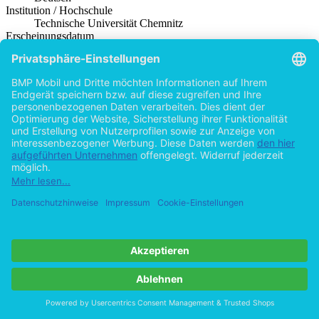
Institution / Hochschule
Technische Universität Chemnitz
Erscheinungsdatum
2015 (Februar)
Note
2
Schlagworte
inverser Erfolgswert
Erfolgswert
negatives Stimmgewicht
Bundesregierung
Opposition
Produktsicherheit
BACHELOR + MASTER Publishing
Autor
Thomas Meißner (Autor:in)
Thomas Meißner ist Student der Politikwissenschaft an der
Technischen Universität Chemnitz. Seine Forschungsschwerpunkte
umfassen Wahlsysteme, Wahlsystemreformprozesse,
Verfassungsgerichte sowie Koalitionsaussagen in Wahlkämpfen.
Hilfe/FAQ
Impressum
Datenschutz