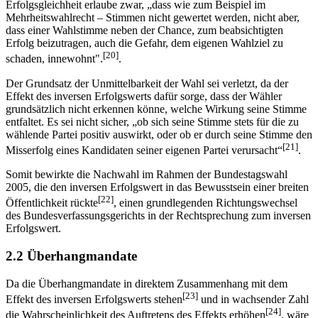
Erfolgsgleichheit erlaube zwar, „dass wie zum Beispiel im
Mehrheitswahlrecht – Stimmen nicht gewertet werden, nicht aber,
dass einer Wahlstimme neben der Chance, zum beabsichtigten
Erfolg beizutragen, auch die Gefahr, dem eigenen Wahlziel zu
[20]
schaden, innewohnt".
.
Der Grundsatz der Unmittelbarkeit der Wahl sei verletzt, da der
Effekt des inversen Erfolgswerts dafür sorge, dass der Wähler
grundsätzlich nicht erkennen könne, welche Wirkung seine Stimme
entfaltet. Es sei nicht sicher, „ob sich seine Stimme stets für die zu
wählende Partei positiv auswirkt, oder ob er durch seine Stimme den
[21]
Misserfolg eines Kandidaten seiner eigenen Partei verursacht“
.
Somit bewirkte die Nachwahl im Rahmen der Bundestagswahl
2005, die den inversen Erfolgswert in das Bewusstsein einer breiten
[22]
Öffentlichkeit rückte
, einen grundlegenden Richtungswechsel
des Bundesverfassungsgerichts in der Rechtsprechung zum inversen
Erfolgswert.
2.2 Überhangmandate
Da die Überhangmandate in direktem Zusammenhang mit dem
[23]
Effekt des inversen Erfolgswerts stehen
und in wachsender Zahl
[24]
die Wahrscheinlichkeit des Auftretens des Effekts erhöhen
, wäre