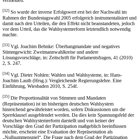
vermeiden.
[32]
So wurde der inverse Erfolgswert erst bei der Nachwahl im
Rahmen der Bundestagswahl 2005 erfolgreich instrumentalisiert und
damit nach den Urteilen, die den Effekt nicht beanstandeten, jedoch
vor dem Urteil, das die Wahlsystemreform letztendlich notwendig
machte.
[33]
Vgl. Joachim Behnke: Überhangmandate und negatives
Stimmgewicht: Zweimannwahlkreise und andere
Lösungsvorschläge, in: Zeitschrift für Parlamentsfragen, 41 (2010)
2, S. 247.
[34]
Vgl. Dieter Nohlen: Wahlen und Wahlsysteme, in: Hans-
Joachim Lauth (Hrsg.): Vergleichende Regierungslehre. Eine
Einführung, Wiesbaden 2010, S. 254f.
[35]
Die Proportionalität von Stimmen und Mandaten
(Repräsentation) ist im bisherigen deutschen Wahlsystem
hinreichend gewährleistet worden, sofern Diskussionen um die
Sperrklausel ausgeblendet werden. Da dies kein Spannungsfeld der
deutschen Wahlsystemreform darstellt und von keiner der
Vorschläge den Grad der Partizipation maßgeblich beeinflussen
möchte, erscheint eine Evaluation der Repräsentation als
„Nullsummenspiel“. Die Frage nach dem Grad der Partizipation