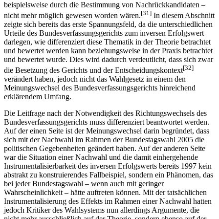
beispielsweise durch die Bestimmung von Nachrückkandidaten –
[31]
nicht mehr möglich gewesen worden wären.
In diesem Abschnitt
zeigte sich bereits das erste Spannungsfeld, da die unterschiedlichen
Urteile des Bundesverfassungsgerichts zum inversen Erfolgswert
darlegen, wie differenziert diese Thematik in der Theorie betrachtet
und bewertet werden kann beziehungsweise in der Praxis betrachtet
und bewertet wurde. Dies wird dadurch verdeutlicht, dass sich zwar
[32]
die Besetzung des Gerichts und der Entscheidungskontext
verändert haben, jedoch nicht das Wahlgesetz in einem den
Meinungswechsel des Bundesverfassungsgerichts hinreichend
erklärendem Umfang.
Die Leitfrage nach der Notwendigkeit des Richtungswechsels des
Bundesverfassungsgerichts muss differenziert beantwortet werden.
Auf der einen Seite ist der Meinungswechsel darin begründet, dass
sich mit der Nachwahl im Rahmen der Bundestagswahl 2005 die
politischen Gegebenheiten geändert haben. Auf der anderen Seite
war die Situation einer Nachwahl und die damit einhergehende
Instrumentalisierbarkeit des inversen Erfolgswerts bereits 1997 kein
abstrakt zu konstruierendes Fallbeispiel, sondern ein Phänomen, das
bei jeder Bundestagswahl – wenn auch mit geringer
Wahrscheinlichkeit – hätte auftreten können. Mit der tat­sächlichen
Instrumentalisierung des Effekts im Rahmen einer Nachwahl hatten
jedoch Kritiker des Wahlsystems nun allerdings Argumente, die
nicht mehr ausschließlich auf der Theorie, sondern ebenso auf der