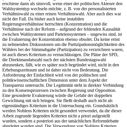
erschiene dann als sinnvoll, wenn einer der politischen Akteure den
Wahlsystemtyp wechseln möchte, z. B. von der personalisierten
Verhältniswahl zu einer reinen Verhältniswahl. Aber auch dies war
nicht der Fall. Da bisher auch keine instabilen
Regierungsverhältnisse herrschten (Konzentration) und die
Verhältnisse nach der Reform – aufgrund der fehlenden Kausalität
zwischen Wahlsystemen und Parteiensystemen – ungewiss sind, ist
die Evaluierung der Konzentration ebenso obsolet. Da keine ernst
zu nehmenden Diskussionen um die Partizipationsmöglichkeiten des
Wählers bei der Stimmabgabe (Partizipation) zu verzeichnen waren,
ist auch dieses Kriterium zu vernachlässigen. Die Pläne der SPD,
die Direktmandatszahl nach der nächsten Bundestagswahl
abzusenken, fällt, wie es später noch begründet wird, nicht in den
Erhebungszeitraum und ist daher nicht von Bedeutung. Die
Anforderung der Einfachheit wird von der politischen und
politikwissenschaftlichen Dimension unter dem Aspekt der
Transparenz untersucht. Die Legitimität steht in direkter Verbindung
zu den Konsensprozessen zwischen Regierung und Opposition.
Eine gesonderte Evaluierung würde die Gefahr der doppelten
Gewichtung mit sich bringen. Sie fließt deshalb auch nicht als
eigenständiges Kriterium in die Untersuchung ein. Grundsätzlich
werden Nohlens Kriterien nicht gesondert verwendet, da die dieser
Arbeit zugrunde liegenden Kriterien nicht a priori aufgestellt
wurden, sondern a posteriori aus der tatsächlichen Reformdebatte
abgeleitet worden sind. Die Verwendung von Nohlens Kriterien