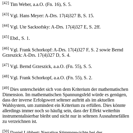
[42]
Tim Weber, a.a.O. (Fn. 16), S. 5.
[43]
Vgl. Hans Meyer: A-Drs. 17(4)327 B, S. 15.
[44]
Vgl. Ute Sacksofsky: A-Drs. 17(4)327 E, S. 2ff.
[45]
Ebd., S. 1.
[46]
Vgl. Frank Schorkopf: A-Drs. 17(4)327 F, S. 2 sowie Bernd
Grzeszick: A-Drs. 17(4)327 D, S. 4.
[47]
Vgl. Bernd Grzeszick, a.a.O. (Fn. 55), S. 5.
[48]
Vgl. Frank Schorkopf, a.a.O. (Fn. 55), S. 2.
[49]
Dies unterscheidet sich von dem Kriterium der mathematischen
Dimension. Im mathematischen Spannungsfeld würde es genügen,
dass der inverse Erfolgswert seltener auftritt als im aktuellen
Wahlsystem, um zumindest ein Kriterium zu erfüllen. Dies könnte
allerdings immer noch so häufig sein, dass der Effekt weiterhin
instrumentalisierbar bleibt und nicht nur in seltenen Ausnahmefällen
zu verzeichnen ist.
[50]
Daniel Lübbert: Negative Stimmgewichte bei der