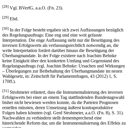
[28]
Vgl. BVerfG, a.a.O. (Fn. 23).
[29]
Ebd.
[30]
In der Folge besteht ergaben sich zwei Auffassungen bezüglich
des Regelungsauftrags: Eine eng und eine weit gefasste
Interpretation. Die enge Auffassung sieht nur die Beseitigung des
inversen Erfolgswerts als verfassungsrechtlich notwendig an, die
weite Interpretation fordert darüber hinaus die Beseitigung der
Überhangmandate. In der Folge existiere nach Joachim Behnke
keine Einigkeit über den konkreten Umfang und Gegenstand des
Regelungsauftrags (vgl. Joachim Behnke: Ursachen und Wirkungen
– Überlegungen zur Beibehaltung der Überhangmandate im neuen
Wahlgesetz, in: Zeitschrift für Parlamentsfragen, 43 (2012) 1, S.
170ff.).
[31]
Strohmeier erläutert, dass die Instrumentalisierung des inversen
Erfolgswerts bei einer an einem Tag stattfindenden Bundestagswahl
bisher nicht bewiesen werden konnte, da die Parteien Prognosen
erstellen müssten, deren Umsetzung äußerst kontraproduktive
Folgen haben könnten (vgl. Gerd Strohmeier, a.a.O. (Fn. 8), S. 31).
Nachwahlen zu verhindern stellt dementsprechend eine
hinreichende Reform dar, um die Instrumentalisierung des Effekts zu