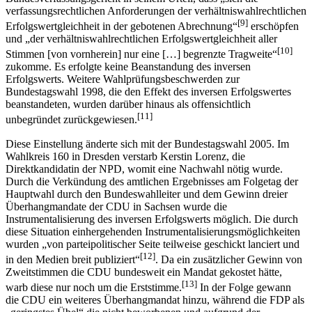
verfassungsrechtlichen Anforderungen der verhältniswahlrechtlichen
[9]
Erfolgswertgleichheit in der gebotenen Abrechnung“
erschöpfen
und „der verhältniswahlrechtlichen Erfolgswertgleichheit aller
[10]
Stimmen [von vornherein] nur eine […] begrenzte Tragweite“
zukomme. Es erfolgte keine Beanstandung des inversen
Erfolgswerts. Weitere Wahlprüfungsbeschwerden zur
Bundestagswahl 1998, die den Effekt des inversen Erfolgswertes
beanstandeten, wurden darüber hinaus als offensichtlich
[11]
unbegründet zurückgewiesen.
Diese Einstellung änderte sich mit der Bundestagswahl 2005. Im
Wahlkreis 160 in Dresden verstarb Kerstin Lorenz, die
Direktkandidatin der NPD, womit eine Nachwahl nötig wurde.
Durch die Verkündung des amtlichen Ergebnisses am Folgetag der
Hauptwahl durch den Bundeswahlleiter und dem Gewinn dreier
Überhangmandate der CDU in Sachsen wurde die
Instrumentalisierung des inversen Erfolgswerts möglich. Die durch
diese Situation einhergehenden Instrumentalisierungsmöglichkeiten
wurden „von parteipolitischer Seite teilweise geschickt lanciert und
[12]
in den Medien breit publiziert“
. Da ein zusätzlicher Gewinn von
Zweitstimmen die CDU bundesweit ein Mandat gekostet hätte,
[13]
warb diese nur noch um die Erststimme.
In der Folge gewann
die CDU ein weiteres Überhangmandat hinzu, während die FDP als