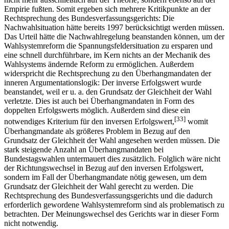
Empirie fußten. Somit ergeben sich mehrere Kritikpunkte an der
Rechtsprechung des Bundesverfassungsgerichts: Die
Nachwahlsituation hätte bereits 1997 berücksichtigt werden müssen.
Das Urteil hätte die Nachwahlregelung beanstanden können, um der
Wahlsystemreform die Spannungsfeldersituation zu ersparen und
eine schnell durchführbare, im Kern nichts an der Mechanik des
Wahlsystems ändernde Reform zu ermöglichen. Außerdem
widerspricht die Rechtsprechung zu den Überhangmandaten der
inneren Argumentationslogik: Der inverse Erfolgswert wurde
beanstandet, weil er u. a. den Grundsatz der Gleichheit der Wahl
verletzte. Dies ist auch bei Überhangmandaten in Form des
doppelten Erfolgswerts möglich. Außerdem sind diese ein
[33]
notwendiges Kriterium für den inversen Erfolgswert,
womit
Überhangmandate als größeres Problem in Bezug auf den
Grundsatz der Gleichheit der Wahl angesehen werden müssen. Die
stark steigende Anzahl an Überhangmandaten bei
Bundestagswahlen untermauert dies zusätzlich. Folglich wäre nicht
der Richtungswechsel in Bezug auf den inversen Erfolgswert,
sondern im Fall der Überhangmandate nötig gewesen, um dem
Grundsatz der Gleichheit der Wahl gerecht zu werden. Die
Rechtsprechung des Bundesverfassungsgerichts und die dadurch
erforderlich gewordene Wahlsystemreform sind als problematisch zu
betrachten. Der Meinungswechsel des Gerichts war in dieser Form
nicht notwendig.