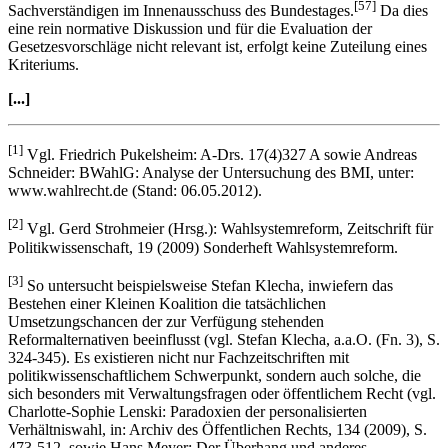
[57]
Sachverständigen im Innenausschuss des Bundestages.
Da dies
eine rein normative Diskussion und für die Evaluation der
Gesetzesvorschläge nicht relevant ist, erfolgt keine Zuteilung eines
Kriteriums.
[...]
[1]
Vgl. Friedrich Pukelsheim: A-Drs. 17(4)327 A sowie Andreas
Schneider: BWahlG: Analyse der Untersuchung des BMI, unter:
www.wahlrecht.de (Stand: 06.05.2012).
[2]
Vgl. Gerd Strohmeier (Hrsg.): Wahlsystemreform, Zeitschrift für
Politikwissenschaft, 19 (2009) Sonderheft Wahlsystemreform.
[3]
So untersucht beispielsweise Stefan Klecha, inwiefern das
Bestehen einer Kleinen Koalition die tatsächlichen
Umsetzungschancen der zur Verfügung stehenden
Reformalternativen beeinflusst (vgl. Stefan Klecha, a.a.O. (Fn. 3), S.
324-345). Es existieren nicht nur Fachzeitschriften mit
politikwissenschaftlichem Schwerpunkt, sondern auch solche, die
sich besonders mit Verwaltungsfragen oder öffentlichem Recht (vgl.
Charlotte-Sophie Lenski: Paradoxien der personalisierten
Verhältniswahl, in: Archiv des Öffentlichen Rechts, 134 (2009), S.
473-512, sowie Hans Meyer: Der Überhang und anderes