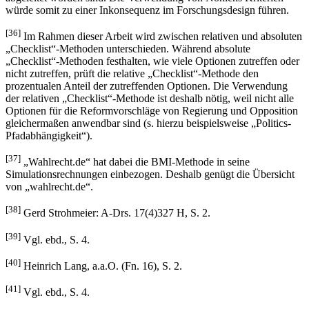
würde somit zu einer Inkonsequenz im Forschungsdesign führen.
[36]
Im Rahmen dieser Arbeit wird zwischen relativen und absoluten
„Checklist“-Methoden unterschieden. Während absolute
„Checklist“-Methoden festhalten, wie viele Optionen zutreffen oder
nicht zutreffen, prüft die relative „Checklist“-Methode den
prozentualen Anteil der zutreffenden Optionen. Die Verwendung
der relativen „Checklist“-Methode ist deshalb nötig, weil nicht alle
Optionen für die Reformvorschläge von Regierung und Opposition
gleichermaßen anwendbar sind (s. hierzu beispielsweise „Politics-
Pfadabhängigkeit“).
[37]
„Wahlrecht.de“ hat dabei die BMI-Methode in seine
Simulationsrechnungen einbezogen. Deshalb genügt die Übersicht
von „wahlrecht.de“.
[38]
Gerd Strohmeier: A-Drs. 17(4)327 H, S. 2.
[39]
Vgl. ebd., S. 4.
[40]
Heinrich Lang, a.a.O. (Fn. 16), S. 2.
[41]
Vgl. ebd., S. 4.