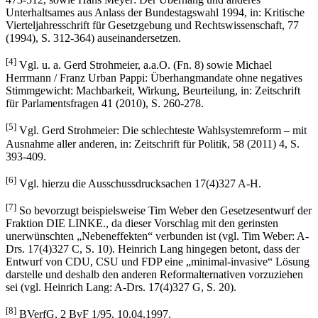
Unterhaltsames aus Anlass der Bundestagswahl 1994, in: Kritische
Vierteljahresschrift für Gesetzgebung und Rechtswissenschaft, 77
(1994), S. 312-364) auseinandersetzen.
[4]
Vgl. u. a. Gerd Strohmeier, a.a.O. (Fn. 8) sowie Michael
Herrmann / Franz Urban Pappi: Überhangmandate ohne negatives
Stimmgewicht: Machbarkeit, Wirkung, Beurteilung, in: Zeitschrift
für Parlamentsfragen 41 (2010), S. 260-278.
[5]
Vgl. Gerd Strohmeier: Die schlechteste Wahlsystemreform – mit
Ausnahme aller anderen, in: Zeitschrift für Politik, 58 (2011) 4, S.
393-409.
[6]
Vgl. hierzu die Ausschussdrucksachen 17(4)327 A-H.
[7]
So bevorzugt beispielsweise Tim Weber den Gesetzesentwurf der
Fraktion DIE LINKE., da dieser Vorschlag mit den gerinsten
unerwünschten „Nebeneffekten“ verbunden ist (vgl. Tim Weber: A-
Drs. 17(4)327 C, S. 10). Heinrich Lang hingegen betont, dass der
Entwurf von CDU, CSU und FDP eine „minimal-invasive“ Lösung
darstelle und deshalb den anderen Reformalternativen vorzuziehen
sei (vgl. Heinrich Lang: A-Drs. 17(4)327 G, S. 20).
[8]
BVerfG, 2 BvF 1/95, 10.04.1997.