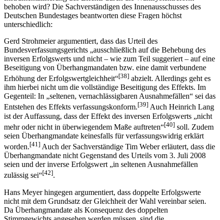
behoben wird? Die Sachverständigen des Innenausschusses des
Deutschen Bundestages beantworten diese Fragen höchst
unterschiedlich:
Gerd Strohmeier argumentiert, dass das Urteil des
Bundesverfassungsgerichts „ausschließlich auf die Behebung des
inversen Erfolgswerts und nicht – wie zum Teil suggeriert – auf eine
Beseitigung von Überhangmandaten bzw. eine damit verbundene
[38]
Erhöhung der Erfolgswertgleichheit“
abzielt. Allerdings geht es
ihm hierbei nicht um die vollständige Beseitigung des Effekts. Im
Gegenteil: In „seltenen, vernachlässigbaren Ausnahmefällen“ sei das
[39]
Entstehen des Effekts verfassungskonform.
Auch Heinrich Lang
ist der Auffassung, dass der Effekt des inversen Erfolgswerts „nicht
[40]
mehr oder nicht in überwiegendem Maße auftreten“
soll. Zudem
seien Überhangmandate keinesfalls für verfassungswidrig erklärt
[41]
worden.
Auch der Sachverständige Tim Weber erläutert, dass die
Überhangmandate nicht Gegenstand des Urteils vom 3. Juli 2008
seien und der inverse Erfolgswert „in seltenen Ausnahmefällen
[42]
zulässig sei“
.
Hans Meyer hingegen argumentiert, dass doppelte Erfolgswerte
nicht mit dem Grundsatz der Gleichheit der Wahl vereinbar seien.
Da Überhangmandate als Konsequenz des doppelten
Stimmgewichts angesehen werden müssen, sind die