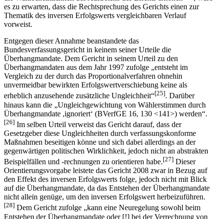
es zu erwarten, dass die Rechtsprechung des Gerichts einen zur
Thematik des inversen Erfolgswerts vergleichbaren Verlauf
vorweist.
Entgegen dieser Annahme beanstandete das
Bundesverfassungsgericht in keinem seiner Urteile die
Überhangmandate. Dem Gericht in seinem Urteil zu den
Überhangmandaten aus dem Jahr 1997 zufolge „entsteht im
Vergleich zu der durch das Proportionalverfahren ohnehin
unvermeidbar bewirkten Erfolgswertverschiebung keine als
[25]
erheblich anzusehende zusätzliche Ungleichheit“
. Darüber
hinaus kann die „Ungleichgewichtung von Wählerstimmen durch
Überhangmandate ,ignoriert‘ (BVerfGE 16, 130 <141>) werden“.
[26]
Im selben Urteil verweist das Gericht darauf, dass der
Gesetzgeber diese Ungleichheiten durch verfassungskonforme
Maßnahmen beseitigen könne und sich dabei allerdings an der
gegenwärtigen politischen Wirklichkeit, jedoch nicht an abstrakten
[27]
Beispielfällen und -rechnungen zu orientieren habe.
Dieser
Orientierungsvorgabe leistete das Gericht 2008 zwar in Bezug auf
den Effekt des inversen Erfolgswerts folge, jedoch nicht mit Blick
auf die Überhangmandate, da das Entstehen der Überhangmandate
nicht allein genüge, um den inversen Erfolgswert herbeizuführen.
[28]
Dem Gericht zufolge „kann eine Neuregelung sowohl beim
Entstehen der Überhangmandate oder [!] bei der Verrechnung von