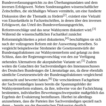
Bundesverfassungsgerichts zu den Überhangmandaten und dem
inversen Erfolgswert. Neben Sonderausgaben wissenschaftlicher
Zeitschriften, die stichhaltiges Wissen vermitteln, um eine fundierte
[2]
Diskussion über die Thematik zu fördern
, existiert eine Vielzahl
von Einzelartikeln in Fachzeitschriften, in denen über den inversen
Erfolgswert, das Urteil des Bundesverfassungsgerichts,
[3]
Reformvorschläge und das neue Wahlsystem diskutiert wird.
Während die wissenschaftlichen Fachartikel zunächst
[4]
Reformmöglichkeiten a priori diskutierten,
beschäftigten sie sich
nach der vollzogenen Reform mit der Auswertung derselben. So
vergleicht beispielsweise Strohmeier die Gesetzesentwürfe der
Bundestagsfraktionen zur Wahlsystemreform und gelangt zu dem
Schluss, dass der Regierungsvorschlag von den zur Verfügung
[5]
stehenden Alternativen die akzeptabelste Variante sei.
Zudem
weiten die Gutachten der Sachverständigen des Innenausschusses
des Deutschen Bundestages die Literaturlage aus, da diese ebenfalls
sämtliche Gesetzesentwürfe der Bundestagsfraktionen vergleichend
[6]
untersucht und bewertet haben.
Die verschiedenen Fachgebiete
der Sachverständigen lassen bereits die Spannungsfelder der
Wahlsystemreform erahnen, da ihre, teilweise von der Fachrichtung
bestimmten, individuellen Bewertungsschwerpunkte maßgeblich das
Ergebnis der Evaluierung beeinflussen. Hierbei ist allerdings
anzunehmen, dass die Parteien ihre Sachverständigen speziell nach
deren – bereits aus der theoretischen Diskussion deutlich