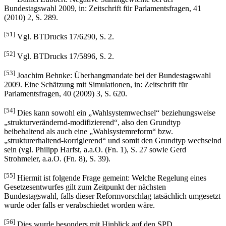
Bundestagswahl 2009, in: Zeitschrift für Parlamentsfragen, 41
(2010) 2, S. 289.
[51]
Vgl. BTDrucks 17/6290, S. 2.
[52]
Vgl. BTDrucks 17/5896, S. 2.
[53]
Joachim Behnke: Überhangmandate bei der Bundestagswahl
2009. Eine Schätzung mit Simulationen, in: Zeitschrift für
Parlamentsfragen, 40 (2009) 3, S. 620.
[54]
Dies kann sowohl ein „Wahlsystemwechsel“ beziehungsweise
„strukturverändernd-modifizierend“, also den Grundtyp
beibehaltend als auch eine „Wahlsystemreform“ bzw.
„strukturerhaltend-korrigierend“ und somit den Grundtyp wechselnd
sein (vgl. Philipp Harfst, a.a.O. (Fn. 1), S. 27 sowie Gerd
Strohmeier, a.a.O. (Fn. 8), S. 39).
[55]
Hiermit ist folgende Frage gemeint: Welche Regelung eines
Gesetzesentwurfes gilt zum Zeitpunkt der nächsten
Bundestagswahl, falls dieser Reformvorschlag tatsächlich umgesetzt
wurde oder falls er verabschiedet worden wäre.
[56]
Dies wurde besonders mit Hinblick auf den SPD