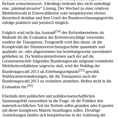
Reform wünschenswert. Allerdings bedeutet dies nicht unbedingt
eine „minimal-invasive“ Lösung. Der Wechsel zu einer relativen
Mehrheitswahl in Einerwahlkreise wäre beispielsweise ebenso
theoretisch denkbar und dem Urteil des Bundesverfassungsgerichts
zufolge praktisch und juristisch möglich.
[54]
Folglich wird nicht das Ausmaß
des Reformbestrebens als
Maßstab für die Evaluation der Reformvorschläge verwendet,
sondern die Transparenz. Festgestellt wird dies daran, ob die
Komplexität der Stimmenverrechnungsschritte quantitativ und
qualitativ zu- oder abgenommen hat beziehungsweise unverändert
geblieben ist. Da Wahlsystemreformen nach der auf die
Gesetzesentwürfe folgenden Bundestagswahl aufgrund veränderter
Mehrheitsverhältnisse ungewiss sind, wird der Wahltag der
[55]
Bundestagswahl 2013 als Erhebungszeitpunkt
gewählt.
Wahlsystemveränderungen, die die Transparenz nach der
Bundestagswahl 2013 zu verändern anstreben, fließen nicht in die
[56]
Evaluation ein.
Ebenfalls dem politischen und politikwissenschaftlichen
Spannungsfeld zuzuordnen ist die Frage, ob die Politiker den
materiell-rechtlichen Teil der Reform selbst gestalten oder Experten
mit dieser komplexen Materie beauftragen sollen. Derartige
Anmerkungen fanden sich beispielsweise in der Anhörung der