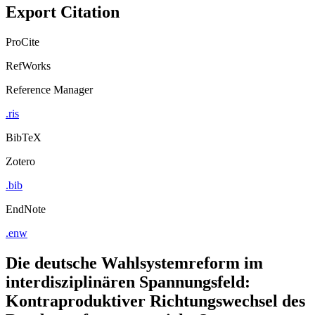
Export Citation
ProCite
RefWorks
Reference Manager
.ris
BibTeX
Zotero
.bib
EndNote
.enw
Die deutsche Wahlsystemreform im
interdisziplinären Spannungsfeld:
Kontraproduktiver Richtungswechsel des