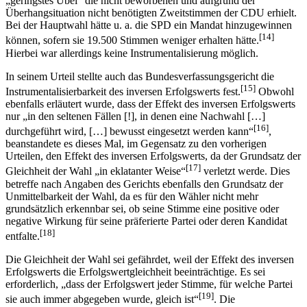
„geringstes Übel“ die nicht beworbenen und aufgrund der
Überhangsituation nicht benötigten Zweitstimmen der CDU erhielt.
Bei der Hauptwahl hätte u. a. die SPD ein Mandat hinzugewinnen
[14]
können, sofern sie 19.500 Stimmen weniger erhalten hätte.
Hierbei war allerdings keine Instrumentalisierung möglich.
In seinem Urteil stellte auch das Bundesverfassungsgericht die
[15]
Instrumentalisierbarkeit des inversen Erfolgswerts fest.
Obwohl
ebenfalls erläutert wurde, dass der Effekt des inversen Erfolgswerts
nur „in den seltenen Fällen [!], in denen eine Nachwahl […]
[16]
durchgeführt wird, […] bewusst eingesetzt werden kann“
,
beanstandete es dieses Mal, im Gegensatz zu den vorherigen
Urteilen, den Effekt des inversen Erfolgswerts, da der Grundsatz der
[17]
Gleichheit der Wahl „in eklatanter Weise“
verletzt werde. Dies
betreffe nach Angaben des Gerichts ebenfalls den Grundsatz der
Unmittelbarkeit der Wahl, da es für den Wähler nicht mehr
grundsätzlich erkennbar sei, ob seine Stimme eine positive oder
negative Wirkung für seine präferierte Partei oder deren Kandidat
[18]
entfalte.
Die Gleichheit der Wahl sei gefährdet, weil der Effekt des inversen
Erfolgswerts die Erfolgswertgleichheit beeinträchtige. Es sei
erforderlich, „dass der Erfolgswert jeder Stimme, für welche Partei
[19]
sie auch immer abgegeben wurde, gleich ist“
. Die