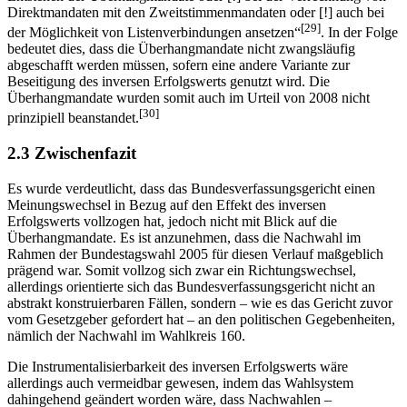
Direktmandaten mit den Zweitstimmenmandaten oder [!] auch bei
[29]
der Möglichkeit von Listenverbindungen ansetzen“
. In der Folge
bedeutet dies, dass die Überhangmandate nicht zwangsläufig
abgeschafft werden müssen, sofern eine andere Variante zur
Beseitigung des inversen Erfolgswerts genutzt wird. Die
Überhangmandate wurden somit auch im Urteil von 2008 nicht
[30]
prinzipiell beanstandet.
2.3 Zwischenfazit
Es wurde verdeutlicht, dass das Bundesverfassungsgericht einen
Meinungswechsel in Bezug auf den Effekt des inversen
Erfolgswerts vollzogen hat, jedoch nicht mit Blick auf die
Überhangmandate. Es ist anzunehmen, dass die Nachwahl im
Rahmen der Bundestagswahl 2005 für diesen Verlauf maßgeblich
prägend war. Somit vollzog sich zwar ein Richtungswechsel,
allerdings orientierte sich das Bundesverfassungsgericht nicht an
abstrakt konstruierbaren Fällen, sondern – wie es das Gericht zuvor
vom Gesetzgeber gefordert hat – an den politischen Gegebenheiten,
nämlich der Nachwahl im Wahlkreis 160.
Die Instrumentalisierbarkeit des inversen Erfolgswerts wäre
allerdings auch vermeidbar gewesen, indem das Wahlsystem
dahingehend geändert worden wäre, dass Nachwahlen –