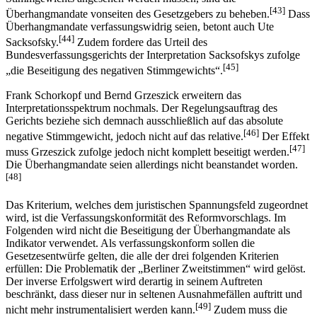
[43]
Überhangmandate vonseiten des Gesetzgebers zu beheben.
Dass
Überhangmandate verfassungswidrig seien, betont auch Ute
[44]
Sacksofsky.
Zudem fordere das Urteil des
Bundesverfassungsgerichts der Interpretation Sacksofskys zufolge
[45]
„die Beseitigung des negativen Stimmgewichts“.
Frank Schorkopf und Bernd Grzeszick erweitern das
Interpretationsspektrum nochmals. Der Regelungsauftrag des
Gerichts beziehe sich demnach ausschließlich auf das absolute
[46]
negative Stimmgewicht, jedoch nicht auf das relative.
Der Effekt
[47]
muss Grzeszick zufolge jedoch nicht komplett beseitigt werden.
Die Überhangmandate seien allerdings nicht beanstandet worden.
[48]
Das Kriterium, welches dem juristischen Spannungsfeld zugeordnet
wird, ist die Verfassungskonformität des Reformvorschlags. Im
Folgenden wird nicht die Beseitigung der Überhangmandate als
Indikator verwendet. Als verfassungskonform sollen die
Gesetzesentwürfe gelten, die alle der drei folgenden Kriterien
erfüllen: Die Problematik der „Berliner Zweitstimmen“ wird gelöst.
Der inverse Erfolgswert wird derartig in seinem Auftreten
beschränkt, dass dieser nur in seltenen Ausnahmefällen auftritt und
[49]
nicht mehr instrumentalisiert werden kann.
Zudem muss die