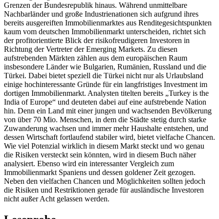
Grenzen der Bundesrepublik hinaus. Während unmittelbare
Nachbarländer und große Industrienationen sich aufgrund ihres
bereits ausgereiften Immobilienmarktes aus Renditegesichtspunkten
kaum vom deutschen Immobilienmarkt unterscheiden, richtet sich
der profitorientierte Blick der risikofreudigeren Investoren in
Richtung der Vertreter der Emerging Markets. Zu diesen
aufstrebenden Märkten zählen aus dem europäischen Raum
insbesondere Länder wie Bulgarien, Rumänien, Russland und die
Türkei. Dabei bietet speziell die Türkei nicht nur als Urlaubsland
einige hochinteressante Gründe für ein langfristiges Investment im
dortigen Immobilienmarkt. Analysten titelten bereits „Turkey is the
India of Europe“ und deuteten dabei auf eine aufstrebende Nation
hin. Denn ein Land mit einer jungen und wachsenden Bevölkerung
von über 70 Mio. Menschen, in dem die Städte stetig durch starke
Zuwanderung wachsen und immer mehr Haushalte entstehen, und
dessen Wirtschaft fortlaufend stabiler wird, bietet vielfache Chancen.
Wie viel Potenzial wirklich in diesem Markt steckt und wo genau
die Risiken versteckt sein könnten, wird in diesem Buch näher
analysiert. Ebenso wird ein interessanter Vergleich zum
Immobilienmarkt Spaniens und dessen goldener Zeit gezogen.
Neben den vielfachen Chancen und Möglichkeiten sollten jedoch
die Risiken und Restriktionen gerade für ausländische Investoren
nicht außer Acht gelassen werden.