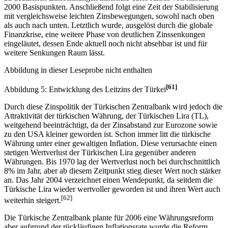
2000 Basispunkten. Anschließend folgt eine Zeit der Stabilisierung
mit vergleichsweise leichten Zinsbewegungen, sowohl nach oben
als auch nach unten. Letztlich wurde, ausgelöst durch die globale
Finanzkrise, eine weitere Phase von deutlichen Zinssenkungen
eingeläutet, dessen Ende aktuell noch nicht absehbar ist und für
weitere Senkungen Raum lässt.
Abbildung in dieser Leseprobe nicht enthalten
[61]
Abbildung 5: Entwicklung des Leitzins der Türkei
Durch diese Zinspolitik der Türkischen Zentralbank wird jedoch die
Attraktivität der türkischen Währung, der Türkischen Lira (TL),
weitgehend beeinträchtigt, da der Zinsabstand zur Eurozone sowie
zu den USA kleiner geworden ist. Schon immer litt die türkische
Währung unter einer gewaltigen Inflation. Diese verursachte einen
stetigen Wertverlust der Türkischen Lira gegenüber anderen
Währungen. Bis 1970 lag der Wertverlust noch bei durchschnittlich
8% im Jahr, aber ab diesem Zeitpunkt stieg dieser Wert noch stärker
an. Das Jahr 2004 verzeichnet einen Wendepunkt, da seitdem die
Türkische Lira wieder wertvoller geworden ist und ihren Wert auch
[62]
weiterhin steigert.
Die Türkische Zentralbank plante für 2006 eine Währungsreform
aber aufgrund der rückläufigen Inflationsrate wurde die Reform