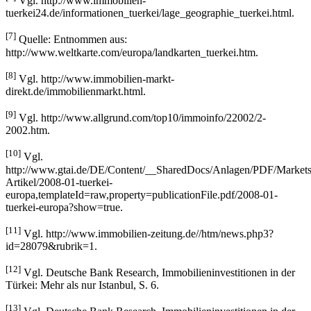
Vgl. http://www.immobilien-
tuerkei24.de/informationen_tuerkei/lage_geographie_tuerkei.html.
[7]
Quelle: Entnommen aus:
http://www.weltkarte.com/europa/landkarten_tuerkei.htm.
[8]
Vgl. http://www.immobilien-markt-
direkt.de/immobilienmarkt.html.
[9]
Vgl. http://www.allgrund.com/top10/immoinfo/22002/2-
2002.htm.
[10]
Vgl.
http://www.gtai.de/DE/Content/__SharedDocs/Anlagen/PDF/Markets
Artikel/2008-01-tuerkei-
europa,templateId=raw,property=publicationFile.pdf/2008-01-
tuerkei-europa?show=true.
[11]
Vgl. http://www.immobilien-zeitung.de//htm/news.php3?
id=28079&rubrik=1.
[12]
Vgl. Deutsche Bank Research, Immobilieninvestitionen in der
Türkei: Mehr als nur Istanbul, S. 6.
[13]