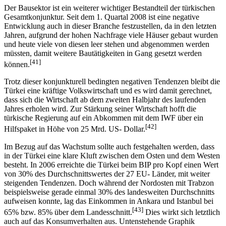
Der Bausektor ist ein weiterer wichtiger Bestandteil der türkischen
Gesamtkonjunktur. Seit dem 1. Quartal 2008 ist eine negative
Entwicklung auch in dieser Branche festzustellen, da in den letzten
Jahren, aufgrund der hohen Nachfrage viele Häuser gebaut wurden
und heute viele von diesen leer stehen und abgenommen werden
müssten, damit weitere Bautätigkeiten in Gang gesetzt werden
[41]
können.
Trotz dieser konjunkturell bedingten negativen Tendenzen bleibt die
Türkei eine kräftige Volkswirtschaft und es wird damit gerechnet,
dass sich die Wirtschaft ab dem zweiten Halbjahr des laufenden
Jahres erholen wird. Zur Stärkung seiner Wirtschaft hofft die
türkische Regierung auf ein Abkommen mit dem IWF über ein
[42]
Hilfspaket in Höhe von 25 Mrd. US- Dollar.
Im Bezug auf das Wachstum sollte auch festgehalten werden, dass
in der Türkei eine klare Kluft zwischen dem Osten und dem Westen
besteht. In 2006 erreichte die Türkei beim BIP pro Kopf einen Wert
von 30% des Durchschnittswertes der 27 EU- Länder, mit weiter
steigenden Tendenzen. Doch während der Nordosten mit Trabzon
beispielsweise gerade einmal 30% des landesweiten Durchschnitts
aufweisen konnte, lag das Einkommen in Ankara und Istanbul bei
[43]
65% bzw. 85% über dem Landesschnitt.
Dies wirkt sich letztlich
auch auf das Konsumverhalten aus. Untenstehende Graphik