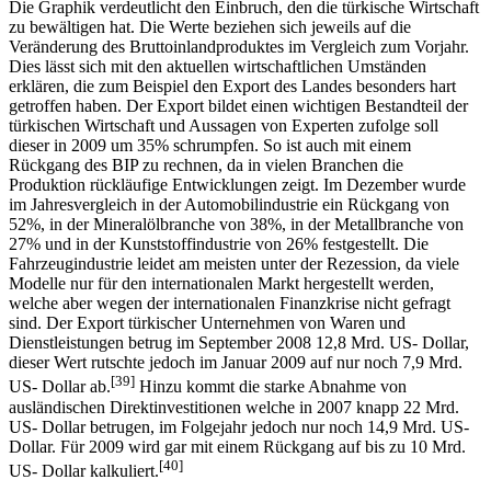
Die Graphik verdeutlicht den Einbruch, den die türkische Wirtschaft
zu bewältigen hat. Die Werte beziehen sich jeweils auf die
Veränderung des Bruttoinlandproduktes im Vergleich zum Vorjahr.
Dies lässt sich mit den aktuellen wirtschaftlichen Umständen
erklären, die zum Beispiel den Export des Landes besonders hart
getroffen haben. Der Export bildet einen wichtigen Bestandteil der
türkischen Wirtschaft und Aussagen von Experten zufolge soll
dieser in 2009 um 35% schrumpfen. So ist auch mit einem
Rückgang des BIP zu rechnen, da in vielen Branchen die
Produktion rückläufige Entwicklungen zeigt. Im Dezember wurde
im Jahresvergleich in der Automobilindustrie ein Rückgang von
52%, in der Mineralölbranche von 38%, in der Metallbranche von
27% und in der Kunststoffindustrie von 26% festgestellt. Die
Fahrzeugindustrie leidet am meisten unter der Rezession, da viele
Modelle nur für den internationalen Markt hergestellt werden,
welche aber wegen der internationalen Finanzkrise nicht gefragt
sind. Der Export türkischer Unternehmen von Waren und
Dienstleistungen betrug im September 2008 12,8 Mrd. US- Dollar,
dieser Wert rutschte jedoch im Januar 2009 auf nur noch 7,9 Mrd.
[39]
US- Dollar ab.
Hinzu kommt die starke Abnahme von
ausländischen Direktinvestitionen welche in 2007 knapp 22 Mrd.
US- Dollar betrugen, im Folgejahr jedoch nur noch 14,9 Mrd. US-
Dollar. Für 2009 wird gar mit einem Rückgang auf bis zu 10 Mrd.
[40]
US- Dollar kalkuliert.