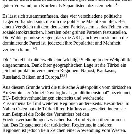
[31]
guten Vorwand, um Kurden als Separatisten abzustempeln.
Es lässt sich zusammenfassen, dass vier verschiedene politische
Lager vorhanden sind, die um die politische Macht kämpfen. Bei
einem Vergleich mit dem deutschen Parteisystem ist das Fehlen von
sozialdemokratischen, liberalen oder grünen Parteien festzustellen.
Die Wahlergebnisse zeigen, dass die AKP, auch wenn sie noch die
dominierende Partei ist, jederzeit ihre Popularität und Mehrheit
[32]
verlieren kann.
Die Türkei hat mittlerweile eine wichtige Stellung in der Weltpolitik
eingenommen. Dank ihrer geographischen Lage ist die Türkei ein
„Schnittpunkt“ in verschieden Regionen: Nahost, Kaukasus,
[33]
Russland, Balkan und Europa.
Aus diesem Grunde wird die türkische Außenpolitik vom türkischen
Außenminister Ahmet Davutoglu als „multidimensional“ bezeichnet,
EU- Beitrittsverhandlungen einerseits und wachsende
Zusammenarbeit mit weiteren Regionen andererseits. Besonders im
Nahen Osten hat die Türkei ihren Einfluss ausgeweitet, indem sie
zum Beispiel die Rolle des Vermittlers bei den
Friedensverhandlungen zwischen Israel und Syrien übernommen
hat. Das Engagement der türkischen Regierung in anderen
Regionen ist jedoch kein Zeichen einer Abwendung vom Westen.