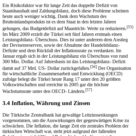
Ein Risikofaktor war für lange Zeit das doppelte Defizit von
Staatshaushalt und Zahlungsbilanz, doch diese Probleme scheinen
heute auch weniger wichtig. Dank dem Wachstum des
Bruttoinlandsprodukts ist es dem Staat in den letzten Jahren
[55]
gelungen, das Budgetdefizit auf Maastricht- Werte zu reduzieren.
Im März 2009 erzielt die Türkei seit fünf Jahren erstmals einen
Leistungsbilanz- Überschuss. Dies ist unter anderem dem Anstieg
der Devisenreserven, sowie der Abnahme der Handelsbilanz-
Defizite und dem Rückfall der Inflationsrate zu verdanken. Im
Januar ergab sich in der Leistungsbilanz ein Überschuss von rund
300 Mio. Dollar. Auf Jahresbasis ist das Leistungsbilanz- Defizit
[56]
damit auf 37 Mrd. US- Dollar zurückgefallen.
Der Organisation
für wirtschaftliche Zusammenarbeit und Entwicklung (OECD)
zufolge belegt die Türkei heute Rang 17 unter den 20 größten
Volkswirtschaften und erreichte in 2005 gar die höchste
[57]
Wachstumsrate unter den OECD- Ländern.
3.4 Inflation, Währung und Zinsen
Die Türkische Zentralbank hat gewaltige Leitzinssenkungen
vorgenommen, um die Auswirkungen der gegenwärtigen Krise zu
schwächen. Die Inflation, die lange Zeit ein zentrales Problem der
türkischen Wirtschaft war, steht jetzt aufgrund der fallenden