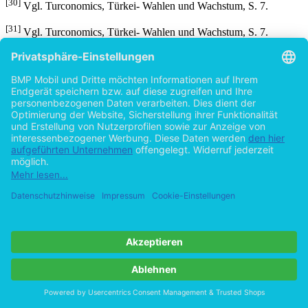
[30]
Vgl. Turconomics, Türkei- Wahlen und Wachstum, S. 7.
[31]
Vgl. Turconomics, Türkei- Wahlen und Wachstum, S. 7.
[32]
Vgl. Turconomics, Türkei- Wahlen und Wachstum, S. 7.
[33]
Vgl. http://www.tagesspiegel.de/meinung/kommentare/Tuerkei-
Ahmet-Davutoglu;art141,2788465.
[34]
Vgl. http://www.tagesspiegel.de/meinung/kommentare/Tuerkei-
Ahmet-Davutoglu;art141,2788465.
[35]
Vgl.
http://www.news.ch/EU+Beitrittsverhandlungen+mit+der+Tuerkei+
Weg/383057/detail.htm.
[36]
Vgl. http://www.focus.de/immobilien/kaufen/immobilienmarkt-
bulgarien_aid_104913.html.
[37]
Vgl. Turconomics, Türkei- Wahlen und Wachstum, S. 3.
[38]
Quelle: Entnommen aus: http://www.turkisheconomist.com/.
[39]
Vgl. Turconomics, Türkei- Länderbericht, S. 8 .