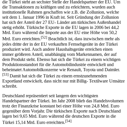
die Türkei steht an sechster Stelle der Handelspartner der EU. Um
die Transaktionen zu kräftigen und zu erleichtern, wurden auch
institutionelle Rahmen geschaffen wie z.B. die Zollunion, welche
seit dem 1. Januar 1996 in Kraft ist. Seit Gründung der Zollunion
hat sich der Anteil der 27 EU- Länder am türkischen Außenhandel
stetig erhöht. Türkische Exporte in die EU lagen in 2006 bei 44,2
Mrd. Euro während die Importe aus der EU eine Höhe von 50,2
[52]
Mrd. Euro erreichten.
Beachtlich ist, dass inzwischen mehr als
jedes dritte der in der EU verkauften Fernsehgeräte in der Türkei
produziert wird. Auch andere Haushaltsgeräte erreichen einen
immer größeren Anteil, unabhängig vom Markennamen, der auf
dem Produkt steht. Ebenso hat sich die Türkei zu einem wichtigen
Produktionsstandort für die Automobilindustrie entwickelt und
beheimatet Automobilkonzerne wie Renault, Toyota und Daimler.
[53]
Damit hat sich die Türkei zu einem ernstzunehmenden
Exportland entwickelt, dass nicht nur mit Billig- Textilware Umsätze
schreibt.
Deutschland repräsentiert seit langem den wichtigsten
Handelspartner der Türkei. Im Jahr 2008 blieb das Handelsvolumen
trotz der Finanzkrise konstant bei einer Höhe von 24,8 Mrd. Euro
gegenüber dem Vorjahr. Die türkischen Exporte nach Deutschland
lagen bei 9,65 Mrd. Euro während die deutschen Exporte in die
[54]
Türkei 15,14 Mrd. Euro erreichten.