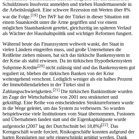
Schuldzinsen Insolvenz anmelden und trieben Hunderttausende in
die Arbeitslosigkeit. Eine schwere Rezession mit Werten über 8%
[19]
war die Folge.
Der IWF hat der Türkei in dieser Situation mit
einem Staatskredit unter die Arme gegriffen und vor einem
möglichen Staatsbankrott gerettet, gleichzeitig im späteren Verlauf
als Wächter der Haushaltspolitik und wichtiger Reformen fungiert.
Während heute das Finanzsystem weltweit wankt, der Staat in
vielen Ländern eingreifen muss, und große Unternehmen die
Reißleine ziehen müssen, hat sich das türkische Bankensystem in
der Krise als stabil erwiesen. Da im türkischen Hypothekensystem
[20]
Subprime-Kredite
nicht zulässig sind und das Bankensystem gut
reguliert ist, blieben die türkischen Banken von der Krise
weitestgehend verschont. Lediglich weniger als ein halbes Prozent
der Immobiliendarlehen in der Türkei sind in
[21]
Zahlungsschwierigkeiten.
Die türkischen Bankinstitute wurden
im Zuge der Wirtschaftskrise von 2001 neu strukturiert und
gekräftigt. Eine Reihe von entscheidenden Strukturreformen wurde
in die Wege geleitet, um das System zu verbessern. So wurden
beispielsweise viele Institutionen vom Staat übernommen, Fusionen
und Übernahmen fanden statt und die Eigenkapitalquote wurde
[22]
aufgestockt (2007 lag der Durchschnitt bei 18,8%)
. Das
Kerngeschäft wurde forciert, Risikogeschäfte konnten aufgrund der
harten Regularien nur sehr eingeschränkt getätigt werden. Dank