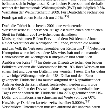
befinden sich in Folge dieser Krise in einer Rezession und deshalb
rechnet der Internationale Währungsfonds (IWF) mit lediglich 0,5%
Wachstum der Weltwirtschaft in 2009. Für Deutschland rechnet der
[15]
Fonds gar mit einem Einbruch um 2,5%.
Doch die Türkei hatte bereits 2001 eine verheerende
Wirtschaftskrise zu überstehen. Ausgelöst durch einen öffentlichen
Streit im Frühjahr 2001 zwischen dem damaligen
Ministerpräsidenten Bülent Ecevit und dem Präsidenten Ahmet
Nejdet Sezer über die Korruption im Lande, verloren die Märkte
[16]
und das Volk ihr Vertrauen gegenüber der Regierung.
Neben der
Korruption waren insbesondere Misswirtschaft und ein marodes
Bankensystem die wichtigsten Kritikpunkte und schließlich
[17]
Auslöser der Krise.
Im Zuge des Disputs zwischen den beiden
Politikern verloren die Aktienmärkte bis zu 18% ihres Wertes an nur
einem Tag und über ein Drittel in nur wenigen Tagen. Die bis dahin
an wichtige Währungen wie dem US- Dollar und dem Euro
gekoppelte Türkische Lira musste aufgrund der Kapitalflucht der
Anleger durch die Zentralbank freigegeben werden und wurde
somit den Kräften der Devisenmärkte ausgesetzt. Innerhalb eines
Tages verlor dadurch die Türkische Lira 27% gegenüber dem US-
Dollar und Inflationsraten schnellten auf Werte von über 60%.
[18]
Kurzfristige Darlehen kosteten zeitweise über 5.000%.
Verschuldete Unternehmen mussten aufgrund der unbezahlbaren