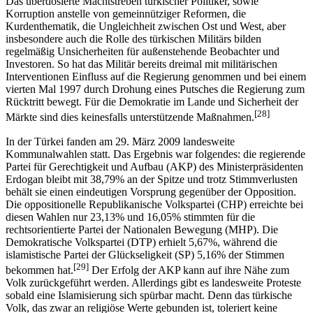
Das überdosierte Machtstreben türkischer Politiker, sowie
Korruption anstelle von gemeinnütziger Reformen, die
Kurdenthematik, die Ungleichheit zwischen Ost und West, aber
insbesondere auch die Rolle des türkischen Militärs bilden
regelmäßig Unsicherheiten für außenstehende Beobachter und
Investoren. So hat das Militär bereits dreimal mit militärischen
Interventionen Einfluss auf die Regierung genommen und bei einem
vierten Mal 1997 durch Drohung eines Putsches die Regierung zum
Rücktritt bewegt. Für die Demokratie im Lande und Sicherheit der
[28]
Märkte sind dies keinesfalls unterstützende Maßnahmen.
In der Türkei fanden am 29. März 2009 landesweite
Kommunalwahlen statt. Das Ergebnis war folgendes: die regierende
Partei für Gerechtigkeit und Aufbau (AKP) des Ministerpräsidenten
Erdogan bleibt mit 38,79% an der Spitze und trotz Stimmverlusten
behält sie einen eindeutigen Vorsprung gegenüber der Opposition.
Die oppositionelle Republikanische Volkspartei (CHP) erreichte bei
diesen Wahlen nur 23,13% und 16,05% stimmten für die
rechtsorientierte Partei der Nationalen Bewegung (MHP). Die
Demokratische Volkspartei (DTP) erhielt 5,67%, während die
islamistische Partei der Glückseligkeit (SP) 5,16% der Stimmen
[29]
bekommen hat.
Der Erfolg der AKP kann auf ihre Nähe zum
Volk zurückgeführt werden. Allerdings gibt es landesweite Proteste
sobald eine Islamisierung sich spürbar macht. Denn das türkische
Volk, das zwar an religiöse Werte gebunden ist, toleriert keine