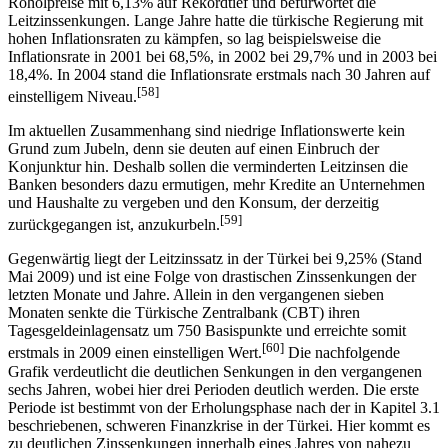
Rohölpreise mit 6,13% auf Rekordtief und befürwortet die
Leitzinssenkungen. Lange Jahre hatte die türkische Regierung mit
hohen Inflationsraten zu kämpfen, so lag beispielsweise die
Inflationsrate in 2001 bei 68,5%, in 2002 bei 29,7% und in 2003 bei
18,4%. In 2004 stand die Inflationsrate erstmals nach 30 Jahren auf
[58]
einstelligem Niveau.
Im aktuellen Zusammenhang sind niedrige Inflationswerte kein
Grund zum Jubeln, denn sie deuten auf einen Einbruch der
Konjunktur hin. Deshalb sollen die verminderten Leitzinsen die
Banken besonders dazu ermutigen, mehr Kredite an Unternehmen
und Haushalte zu vergeben und den Konsum, der derzeitig
[59]
zurückgegangen ist, anzukurbeln.
Gegenwärtig liegt der Leitzinssatz in der Türkei bei 9,25% (Stand
Mai 2009) und ist eine Folge von drastischen Zinssenkungen der
letzten Monate und Jahre. Allein in den vergangenen sieben
Monaten senkte die Türkische Zentralbank (CBT) ihren
Tagesgeldeinlagensatz um 750 Basispunkte und erreichte somit
[60]
erstmals in 2009 einen einstelligen Wert.
Die nachfolgende
Grafik verdeutlicht die deutlichen Senkungen in den vergangenen
sechs Jahren, wobei hier drei Perioden deutlich werden. Die erste
Periode ist bestimmt von der Erholungsphase nach der in Kapitel 3.1
beschriebenen, schweren Finanzkrise in der Türkei. Hier kommt es
zu deutlichen Zinssenkungen innerhalb eines Jahres von nahezu