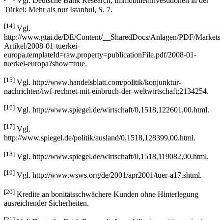
Vgl. Deutsche Bank Research, Immobilieninvestitionen in der
Türkei: Mehr als nur Istanbul, S. 7.
[14]
Vgl.
http://www.gtai.de/DE/Content/__SharedDocs/Anlagen/PDF/Markets
Artikel/2008-01-tuerkei-
europa,templateId=raw,property=publicationFile.pdf/2008-01-
tuerkei-europa?show=true.
[15]
Vgl. http://www.handelsblatt.com/politik/konjunktur-
nachrichten/iwf-rechnet-mit-einbruch-der-weltwirtschaft;2134254.
[16]
Vgl. http://www.spiegel.de/wirtschaft/0,1518,122601,00.html.
[17]
Vgl.
http://www.spiegel.de/politik/ausland/0,1518,128399,00.html.
[18]
Vgl. http://www.spiegel.de/wirtschaft/0,1518,119082,00.html.
[19]
Vgl. http://www.wsws.org/de/2001/apr2001/tuer-a17.shtml.
[20]
Kredite an bonitätsschwächere Kunden ohne Hinterlegung
ausreichender Sicherheiten.
[21]