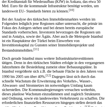
der Kreditanstalt für Wiederaufbau (KfW) in Ankara, das etwa 50
Mrd. Euro für die kommunale Infrastruktur benötigt werden, um
[10]
landesweit EU- Standards bieten zu können.
Bei der Analyse des türkischen Immobilienmarktes werden im
Folgenden lediglich jene Regionen näher untersucht, die primär im
Fokus des Anlegers stehen und bei denen bereits europäische
Standards vorherrschen. Investoren bevorzugen die Regionen um
und in Antalya, sowie der Ägäis. Aber auch die Metropole Istanbul
ist ein Hauptakteur der Türkei beim Einwerben von
Investitionskapital zu Gunsten seiner Immobilienprojekte und
[11]
Bestandsimmobilien.
Doch gerade Istanbul muss weitere Infrastrukturinvestitionen
tätigen. Denn in den türkischen Städten erfolgte in den vergangenen
Jahrzehnten die Besiedelung zumeist ohne Bebauungspläne. In
Istanbul vergrößerte sich z.B. die bebaute Fläche in den Jahren von
[12]
1990 bis 2005 um über 40%.
Dagegen lässt sich durch das
schnelle Wachstum die Erweiterung des Verkehrs-, Wasser-,
Abwasser- und Stromnetzes im notwendigen Umfang kaum
sicherstellen. Die Kommunalregierungen versuchen weiterhin,
dieses planlose Wachstum einzudämmen und zugleich Strukturen
und Ordnung, sowie ein landesweites Verkehrsnetz zu schaffen. Die
erforderlichen finanziellen Ressourcen hingegen stellen derzeit das
[13]