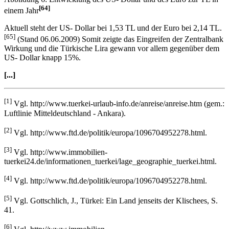
[64]
einem Jahr
Aktuell steht der US- Dollar bei 1,53 TL und der Euro bei 2,14 TL.
[65]
(Stand 06.06.2009) Somit zeigte das Eingreifen der Zentralbank
Wirkung und die Türkische Lira gewann vor allem gegenüber dem
US- Dollar knapp 15%.
[...]
[1]
Vgl. http://www.tuerkei-urlaub-info.de/anreise/anreise.htm (gem.:
Luftlinie Mitteldeutschland - Ankara).
[2]
Vgl. http://www.ftd.de/politik/europa/1096704952278.html.
[3]
Vgl. http://www.immobilien-
tuerkei24.de/informationen_tuerkei/lage_geographie_tuerkei.html.
[4]
Vgl. http://www.ftd.de/politik/europa/1096704952278.html.
[5]
Vgl. Gottschlich, J., Türkei: Ein Land jenseits der Klischees, S.
41.
[6]