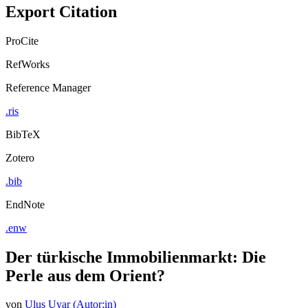
Export Citation
ProCite
RefWorks
Reference Manager
.ris
BibTeX
Zotero
.bib
EndNote
.enw
Der türkische Immobilienmarkt: Die
Perle aus dem Orient?
von
Ulus Uyar (Autor:in)