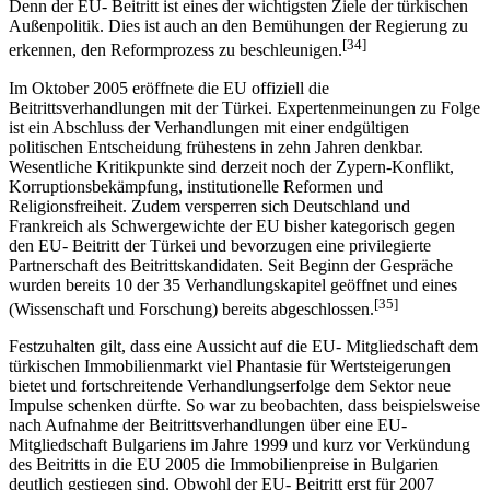
Denn der EU- Beitritt ist eines der wichtigsten Ziele der türkischen
Außenpolitik. Dies ist auch an den Bemühungen der Regierung zu
[34]
erkennen, den Reformprozess zu beschleunigen.
Im Oktober 2005 eröffnete die EU offiziell die
Beitrittsverhandlungen mit der Türkei. Expertenmeinungen zu Folge
ist ein Abschluss der Verhandlungen mit einer endgültigen
politischen Entscheidung frühestens in zehn Jahren denkbar.
Wesentliche Kritikpunkte sind derzeit noch der Zypern-Konflikt,
Korruptionsbekämpfung, institutionelle Reformen und
Religionsfreiheit. Zudem versperren sich Deutschland und
Frankreich als Schwergewichte der EU bisher kategorisch gegen
den EU- Beitritt der Türkei und bevorzugen eine privilegierte
Partnerschaft des Beitrittskandidaten. Seit Beginn der Gespräche
wurden bereits 10 der 35 Verhandlungskapitel geöffnet und eines
[35]
(Wissenschaft und Forschung) bereits abgeschlossen.
Festzuhalten gilt, dass eine Aussicht auf die EU- Mitgliedschaft dem
türkischen Immobilienmarkt viel Phantasie für Wertsteigerungen
bietet und fortschreitende Verhandlungserfolge dem Sektor neue
Impulse schenken dürfte. So war zu beobachten, dass beispielsweise
nach Aufnahme der Beitrittsverhandlungen über eine EU-
Mitgliedschaft Bulgariens im Jahre 1999 und kurz vor Verkündung
des Beitritts in die EU 2005 die Immobilienpreise in Bulgarien
deutlich gestiegen sind. Obwohl der EU- Beitritt erst für 2007