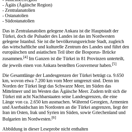
- Ägäis (Ägäische Region)
- Zentralanatolien
- Ostanatolien
- Südostanatolien
Das in Zentralanatolien gelegene Ankara ist die Hauptstadt der
Türkei, doch die Pulsader des Landes ist das im Nordwesten
gelegene Istanbul. Sie ist die bevölkerungsreichste Stadt, zugleich
das wirtschaftliche und kulturelle Zentrum des Landes und führt den
europäischen und asiatischen Teil über die Bosporus- Brücke
[4]
zusammen.
Im Ganzen ist die Türkei in 81 Provinzen unterteilt,
[5]
die jeweils einen von Ankara bestellten Gouverneur haben.
Die Gesamtlänge der Landesgrenzen der Türkei beträgt ca. 9.650
km, wovon etwa 7.200 km vom Meer umgrenzt sind. Denn im
Norden der Türkei liegt das Schwarze Meer, im Süden das
Mittelmeer und im Westen das Ägäische Meer. Zudem teilt sich die
Türkei mit acht Nachbarstaaten seine Landesgrenzen, die eine
Länge von ca. 2.650 km ausmachen. Während Georgien, Armenien
und Aserbaidschan im Nordosten an die Türkei angrenzen, liegt der
Iran im Osten, Irak und Syrien im Süden, sowie Griechenland und
[6]
Bulgarien im Nordwesten.
Abbildung in dieser Leseprobe nicht enthalten