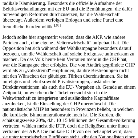
radikale Islamisierung. Besonders die offizielle Aufnahme der
Beitrittsverhandlungen mit der EU und die Bemühungen, die dafür
notwendigen Reformen durchzusetzen, hat die Wählerschaft
überzeugt. Außerdem verfolgen Erdogan und seine Partei eine
[30]
freundliche Kurdenpolitik.
Jedoch sollte hier angemerkt werden, dass die AKP, wie andere
Parteien auch, eine eigene „Vetternwirtschaft“ aufgebaut hat. Die
Opposition hat sich während der Wahlkampagne besonders darauf
bezogen, um die Wählerschaft auf solche Ereignisse aufmerksam zu
machen. Da das Volk heute kein Vertrauen mehr in die CHP hat,
war die Kampagne eher erfolglos. Die von Atatürk gegründete CHP
wird als zu „volksfremd“ empfunden, da ihre Bestrebungen nicht
mit den Wünschen der gläubigen Türken übereinstimmen. Sie ist
unreligiös und lehnt sowohl Privatisierungen, ausländische
Direktinvestitionen, als auch die EU- Vorgaben ab. Gerade an einem
Zeitpunkt, an welchem die Türkei versucht sich in die
Weltwirtschaft zu integrieren und ausländische Kapitalflüsse
anzulocken, ist die Einstellung der CHP unerwünscht. Die
nationalistische MHP ist besonders in Provinzen beliebt, in welchen
die kurdische Binnenmigrationsrate hoch ist. Die Kurden, die
schätzungsweise 20%, d.h. 10-15 Millionen der Gesamtbevölkerung
vertreten, wählen meist die DTP, doch die Religiösen unter ihnen
vertrauen der AKP. Die radikale DTP von der behauptet wird, dass
sie unter terroristischen Einflüssen steht, gibt den Nationalisten einen