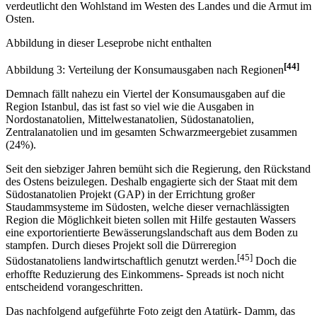
verdeutlicht den Wohlstand im Westen des Landes und die Armut im
Osten.
Abbildung in dieser Leseprobe nicht enthalten
[44]
Abbildung 3: Verteilung der Konsumausgaben nach Regionen
Demnach fällt nahezu ein Viertel der Konsumausgaben auf die
Region Istanbul, das ist fast so viel wie die Ausgaben in
Nordostanatolien, Mittelwestanatolien, Südostanatolien,
Zentralanatolien und im gesamten Schwarzmeergebiet zusammen
(24%).
Seit den siebziger Jahren bemüht sich die Regierung, den Rückstand
des Ostens beizulegen. Deshalb engagierte sich der Staat mit dem
Südostanatolien Projekt (GAP) in der Errichtung großer
Staudammsysteme im Südosten, welche dieser vernachlässigten
Region die Möglichkeit bieten sollen mit Hilfe gestauten Wassers
eine exportorientierte Bewässerungslandschaft aus dem Boden zu
stampfen. Durch dieses Projekt soll die Dürreregion
[45]
Südostanatoliens landwirtschaftlich genutzt werden.
Doch die
erhoffte Reduzierung des Einkommens- Spreads ist noch nicht
entscheidend vorangeschritten.
Das nachfolgend aufgeführte Foto zeigt den Atatürk- Damm, das