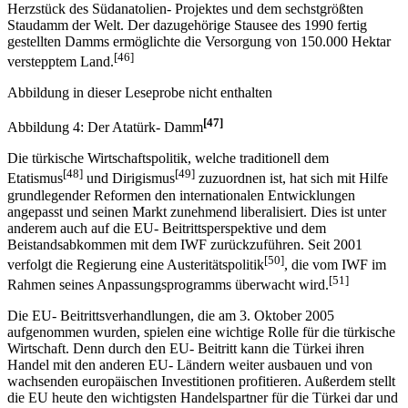
Herzstück des Südanatolien- Projektes und dem sechstgrößten
Staudamm der Welt. Der dazugehörige Stausee des 1990 fertig
gestellten Damms ermöglichte die Versorgung von 150.000 Hektar
[46]
verstepptem Land.
Abbildung in dieser Leseprobe nicht enthalten
[47]
Abbildung 4: Der Atatürk- Damm
Die türkische Wirtschaftspolitik, welche traditionell dem
[48]
[49]
Etatismus
und Dirigismus
zuzuordnen ist, hat sich mit Hilfe
grundlegender Reformen den internationalen Entwicklungen
angepasst und seinen Markt zunehmend liberalisiert. Dies ist unter
anderem auch auf die EU- Beitrittsperspektive und dem
Beistandsabkommen mit dem IWF zurückzuführen. Seit 2001
[50]
verfolgt die Regierung eine Austeritätspolitik
, die vom IWF im
[51]
Rahmen seines Anpassungsprogramms überwacht wird.
Die EU- Beitrittsverhandlungen, die am 3. Oktober 2005
aufgenommen wurden, spielen eine wichtige Rolle für die türkische
Wirtschaft. Denn durch den EU- Beitritt kann die Türkei ihren
Handel mit den anderen EU- Ländern weiter ausbauen und von
wachsenden europäischen Investitionen profitieren. Außerdem stellt
die EU heute den wichtigsten Handelspartner für die Türkei dar und