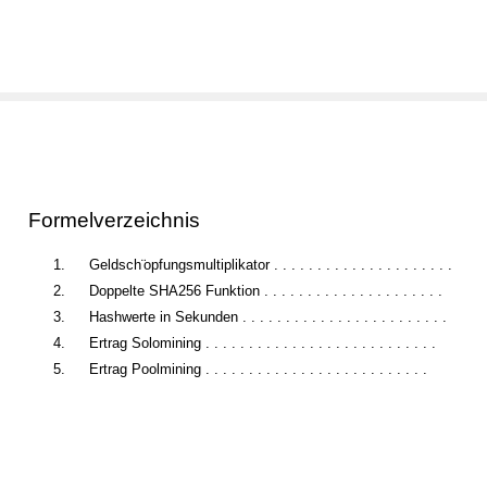
Formelverzeichnis
1.
Geldsch¨
opfungsmultiplikator . . . . . . . . . . . . . . . . . . . . .
2.
Doppelte SHA256 Funktion . . . . . . . . . . . . . . . . . . . . .
3.
Hashwerte in Sekunden . . . . . . . . . . . . . . . . . . . . . . . .
4.
Ertrag Solomining . . . . . . . . . . . . . . . . . . . . . . . . . . .
5.
Ertrag Poolmining . . . . . . . . . . . . . . . . . . . . . . . . . .