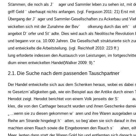
St¨
ammen, die noch als J¨
ager und Sammler leben zu sehen ist, mit 
griff Geld ¨
uberhaupt nichts anfangen. (vgl. Ferguson 2011: 21) Erst mi
¨
Ubergang der J¨
ager und Sammler-Gesellschaften zu Ackerbau und Vieh
wickelten sich mit der Zunahme der Bev¨
olkerung durch das erh¨
o
angebot D¨
orfer und St¨
adte. Dies wird auch als Neolitische Revolution
und begann vor ca. 10.000 Jahren. Die Gesellschaft strukturierte sich 
und entwickelte die Arbeitsteilung. (vgl. Reichholf 2010: 223 ff.)
lung erforderte indessen den Austausch von Leistungen, im fortgeschritt
dium einen entwickelten Handel(Walker 2009: 9)."
2.1. Die Suche nach dem passenden Tauschpartner
Der Handel entwickelte sich aus dem Schenken heraus, wobei es dabei 
re Gesetzm¨
aßigkeiten gab, wie ein Beispiel aus der Antike durch einen 
Herodot zeigt. Herodot berichtet von einem Volk jenseits der S¨
a
kles, die von den Carthager besucht wurden und ihnen Geschenke darrei
...wenn sie zu diesen gekommen w¨
aren und ihre Waren ausgeladen un
"
Reihe am Strande hingelegt h¨
atten, so beg¨
aben sie sich darauf in ihr
machten einen Rauch sowie die Eingeborenen den Rauch s¨
ahen, ei
Meer, legten dann statt der Waren Gold hin und entfernten sich danach 