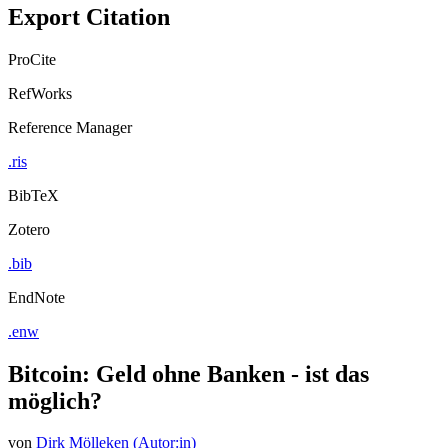
Export Citation
ProCite
RefWorks
Reference Manager
.ris
BibTeX
Zotero
.bib
EndNote
.enw
Bitcoin: Geld ohne Banken - ist das
möglich?
von
Dirk Mölleken (Autor:in)