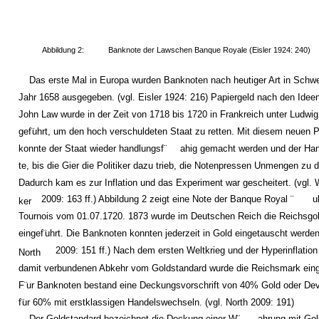
Abbildung 2:
Banknote der Lawschen Banque Royale (Eisler 1924: 240)
Das erste Mal in Europa wurden Banknoten nach heutiger Art in Schw
Jahr 1658 ausgegeben. (vgl. Eisler 1924: 216) Papiergeld nach den Idee
John Law wurde in der Zeit von 1718 bis 1720 in Frankreich unter Ludwig
gef¨
uhrt, um den hoch verschuldeten Staat zu retten. Mit diesem neuen P
konnte der Staat wieder handlungsf¨
ahig gemacht werden und der Hande
te, bis die Gier die Politiker dazu trieb, die Notenpressen Unmengen zu 
Dadurch kam es zur Inflation und das Experiment war gescheitert. (vgl. 
2009: 163 ff.) Abbildung 2 zeigt eine Note der Banque Royal ¨
u
ker
Tournois vom 01.07.1720. 1873 wurde im Deutschen Reich die Reichsgo
eingef¨
uhrt. Die Banknoten konnten jederzeit in Gold eingetauscht werden
2009: 151 ff.) Nach dem ersten Weltkrieg und der Hyperinflation
North
damit verbundenen Abkehr vom Goldstandard wurde die Reichsmark eing
F¨
ur Banknoten bestand eine Deckungsvorschrift von 40% Gold oder De
f¨
ur 60% mit erstklassigen Handelswechseln. (vgl. North 2009: 191)
Der Goldstandard bezeichnet die Deckung einer W¨
ahrung mit Gol