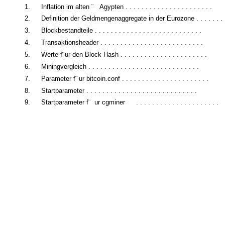
1.
Inflation im alten ¨
Agypten . . . . . . . . . . . . . . . . . . . . . .
2.
Definition der Geldmengenaggregate in der Eurozone . . . . . . .
3.
Blockbestandteile . . . . . . . . . . . . . . . . . . . . . . . . . . .
4.
Transaktionsheader . . . . . . . . . . . . . . . . . . . . . . . . . .
5.
Werte f¨
ur den Block-Hash . . . . . . . . . . . . . . . . . . . . . .
6.
Miningvergleich . . . . . . . . . . . . . . . . . . . . . . . . . . . .
7.
Parameter f¨
ur bitcoin.conf . . . . . . . . . . . . . . . . . . . . . .
8.
Startparameter . . . . . . . . . . . . . . . . . . . . . . . . . . . .
9.
Startparameter f¨
ur cgminer
. . . . . . . . . . . . . . . . . . . . .