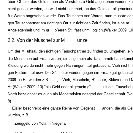
uber. Ob hier das Gold schon als Vorstufe zu Geld angesehen werden k
¨
nicht gesagt werden, es wird nicht berichtet, ob das Gold als allgemeiner
f¨
ur Waren angesehen wurde. Das Tauschen von Waren, man musste den 
gen Tauschpartner am richtigen Ort zur richtigen Zeit finden, ist eine m¨
Angelegenheit und im gr¨
oßeren Stil fast unm¨
oglich.(Walker 2009: 10
2.2. Von der Muschel zur M¨
unze
Um der M¨
uhsal, den richtigen Tauschpartner zu finden zu umgehen, ein
die Menschen auf Ersatzwaren, die allgemein als Tauschmittel anerkann
Kleidung wurde nicht mehr gegen Nahrungsmittel getauscht, Vieh nicht 
gen Futtermittel usw. Die G¨
uter wurden gegen ein Ersatzgut getausch
2009: 7) Es wurden z.B.
...Vieh, Muscheln, H¨
aute, Sklaven und Me
"
Art(Walker 2009: 10)."als Geld oder allgemein g¨
ultiges Tauschobj
North bezeichnet es auch als Monetarisierungsgrad der Gesellschaft.(No
8)
Eisler beschreibt eine ganze Reihe von Gegenst¨
anden, die als Ge
wurden, z.B.:
Zeuggeld von Yola in Niegeria