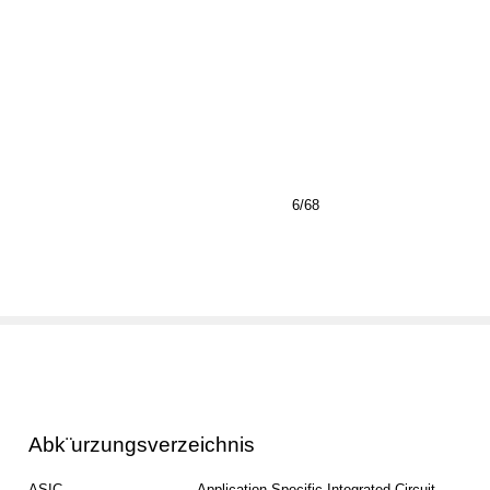
6/68
Abk¨
urzungsverzeichnis
ASIC . . . . . . . . . . . . . . . Application Specific Integrated Circuit