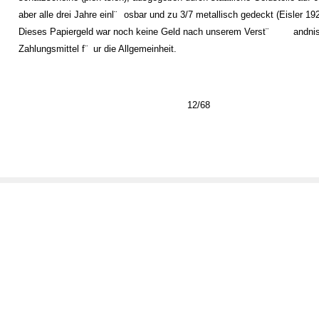
aber alle drei Jahre einl¨
osbar und zu 3/7 metallisch gedeckt (Eisler 192
Dieses Papiergeld war noch keine Geld nach unserem Verst¨
andnis
Zahlungsmittel f¨
ur die Allgemeinheit.
12/68