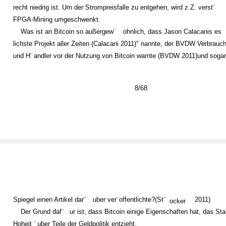
recht niedrig ist. Um der Strompreisfalle zu entgehen, wird z.Z. verst¨
FPGA-Mining umgeschwenkt.
Was ist an Bitcoin so außergew¨
ohnlich, dass Jason Calacanis es
lichste Projekt aller Zeiten (Calacani 2011)" nannte, der BVDW Verbrauc
und H¨
andler vor der Nutzung von Bitcoin warnte (BVDW 2011)und sogar
8/68
Spiegel einen Artikel dar¨
uber ver¨
offentlichte?(St¨
2011)
ocker
Der Grund daf¨
ur ist, dass Bitcoin einige Eigenschaften hat, das Sta
Hoheit ¨
uber Teile der Geldpolitik entzieht.