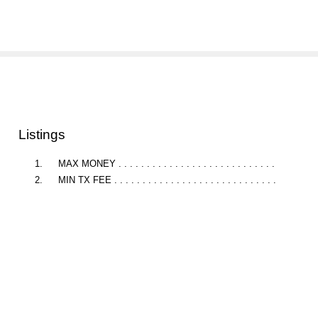
Listings
1.
MAX MONEY . . . . . . . . . . . . . . . . . . . . . . . . . . . .
2.
MIN TX FEE . . . . . . . . . . . . . . . . . . . . . . . . . . . . .