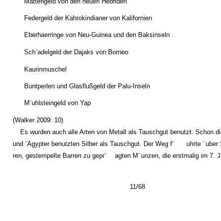
Mattengeld von den neuen Hebriden
Federgeld der Kahrokindianer von Kalifornien
Eberhaerringe von Neu-Guinea und den Baksinseln
Sch¨adelgeld der Dajaks von Borneo
Kaurinmuschel
Buntperlen und Glasflußgeld der Palu-Inseln
M¨uhlsteingeld von Yap
(Walker 2009: 10)
Es wurden auch alle Arten von Metall als Tauschgut benutzt. Schon d
und ¨
Agypter benutzten Silber als Tauschgut. Der Weg f¨
uhrte ¨
uber 
ren, gestempelte Barren zu gepr¨
agten M¨
unzen, die erstmalig im 7. 
11/68