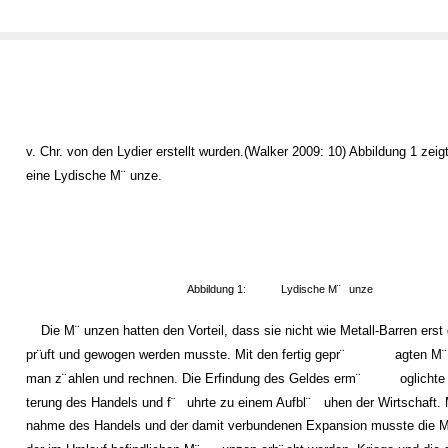
v. Chr. von den Lydier erstellt wurden.(Walker 2009: 10) Abbildung 1 zeig
eine Lydische M¨
unze.
Abbildung 1:
Lydische M¨
unze
Die M¨
unzen hatten den Vorteil, dass sie nicht wie Metall-Barren erst 
pr¨
uft und gewogen werden musste. Mit den fertig gepr¨
agten M¨
man z¨
ahlen und rechnen. Die Erfindung des Geldes erm¨
oglichte
terung des Handels und f¨
uhrte zu einem Aufbl¨
uhen der Wirtschaft. 
nahme des Handels und der damit verbundenen Expansion musste die 