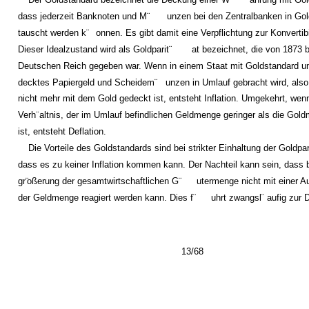
dass jederzeit Banknoten und M¨
unzen bei den Zentralbanken in Go
tauscht werden k¨
onnen. Es gibt damit eine Verpflichtung zur Konvertibil
Dieser Idealzustand wird als Goldparit¨
at bezeichnet, die von 1873 
Deutschen Reich gegeben war. Wenn in einem Staat mit Goldstandard u
decktes Papiergeld und Scheidem¨
unzen in Umlauf gebracht wird, als
nicht mehr mit dem Gold gedeckt ist, entsteht Inflation. Umgekehrt, wen
Verh¨
altnis, der im Umlauf befindlichen Geldmenge geringer als die Gol
ist, entsteht Deflation.
Die Vorteile des Goldstandards sind bei strikter Einhaltung der Goldpar
dass es zu keiner Inflation kommen kann. Der Nachteil kann sein, dass b
gr¨
oßerung der gesamtwirtschaftlichen G¨
utermenge nicht mit einer 
der Geldmenge reagiert werden kann. Dies f¨
uhrt zwangsl¨
aufig zur D
13/68