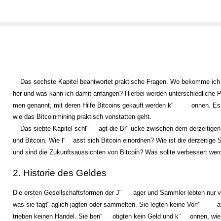
Das sechste Kapitel beantwortet praktische Fragen. Wo bekomme ich 
her und was kann ich damit anfangen? Hierbei werden unterschiedliche Pl
men genannt, mit deren Hilfe Bitcoins gekauft werden k¨
onnen. Es 
wie das Bitcoinmining praktisch vonstatten geht.
Das siebte Kapitel schl¨
agt die Br¨
ucke zwischen dem derzeitige
und Bitcoin. Wie l¨
asst sich Bitcoin einordnen? Wie ist die derzeitige S
und sind die Zukunftsaussichten von Bitcoin? Was sollte verbessert we
2. Historie des Geldes
Die ersten Gesellschaftsformen der J¨
ager und Sammler lebten nur 
was sie tagt¨
aglich jagten oder sammelten. Sie legten keine Vorr¨
a
trieben keinen Handel. Sie ben¨
otigten kein Geld und k¨
onnen, wie