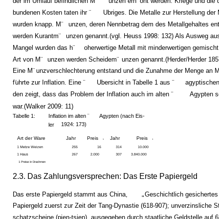
der im Umlauf befindlichen M¨
unzen erh¨
oht werden. Kriege und die 
bundenen Kosten taten ihr ¨
Ubriges. Die Metalle zur Herstellung der
wurden knapp. M¨
unzen, deren Nennbetrag dem des Metallgehaltes en
werden Kurantm¨
unzen genannt.(vgl. Heuss 1998: 132) Als Ausweg au
Mangel wurden das h¨
oherwertige Metall mit minderwertigen gemischt
Art von M¨
unzen werden Scheidem¨
unzen genannt.(Herder/Herder 185
Eine M¨
unzverschlechterung entstand und die Zunahme der Menge an 
f¨
uhrte zur Inflation. Eine ¨
Ubersicht in Tabelle 1 aus ¨
agyptischen
den zeigt, dass das Problem der Inflation auch im alten ¨
Agypten s
war.(Walker 2009: 11)
Tabelle 1:
Inflation im alten ¨
Agypten (nach Eis-
1924: 173)
ler
Art der Ware
Jahr
Preis
Jahr
Preis
1
1
1 Metze Weizen
255
16
314
10.000
1 Haus
267
2.000
307
3.840.000
1 Preise in Drachmen
2.3. Das Zahlungsversprechen: Das Erste Papiergeld
Das erste Papiergeld stammt aus China,
Geschichtlich gesicherte
"
Papiergeld zuerst zur Zeit der Tang-Dynastie (618-907); unverzinsliche S
schatzscheine (pien-tsien), ausgegeben durch staatliche Geldstelle auf 6