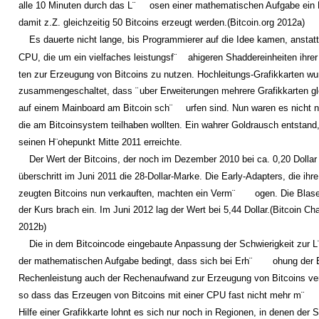
alle 10 Minuten durch das L¨
osen einer mathematischen Aufgabe ein
damit z.Z. gleichzeitig 50 Bitcoins erzeugt werden.(Bitcoin.org 2012a)
Es dauerte nicht lange, bis Programmierer auf die Idee kamen, anstatt
CPU, die um ein vielfaches leistungsf¨
ahigeren Shaddereinheiten ihrer
ten zur Erzeugung von Bitcoins zu nutzen. Hochleitungs-Grafikkarten w
zusammengeschaltet, dass ¨
uber Erweiterungen mehrere Grafikkarten gl
auf einem Mainboard am Bitcoin sch¨
urfen sind. Nun waren es nicht 
die am Bitcoinsystem teilhaben wollten. Ein wahrer Goldrausch entstand,
seinen H¨
ohepunkt Mitte 2011 erreichte.
Der Wert der Bitcoins, der noch im Dezember 2010 bei ca. 0,20 Dollar 
uberschritt im Juni 2011 die 28-Dollar-Marke. Die Early-Adapters, die ihre
¨
zeugten Bitcoins nun verkauften, machten ein Verm¨
ogen. Die Blase
der Kurs brach ein. Im Juni 2012 lag der Wert bei 5,44 Dollar.(Bitcoin Ch
2012b)
Die in dem Bitcoincode eingebaute Anpassung der Schwierigkeit zur L
der mathematischen Aufgabe bedingt, dass sich bei Erh¨
ohung der 
Rechenleistung auch der Rechenaufwand zur Erzeugung von Bitcoins ver
so dass das Erzeugen von Bitcoins mit einer CPU fast nicht mehr m¨
Hilfe einer Grafikkarte lohnt es sich nur noch in Regionen, in denen der 