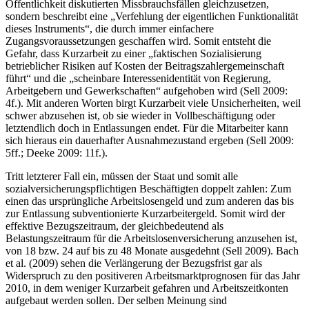
Inanspruchnahme ist nach Sell (2009: 4) jedoch nicht mit den in der
Öffentlichkeit diskutierten Missbrauchsfällen gleichzusetzen,
sondern beschreibt eine „Verfehlung der eigentlichen Funktionalität
dieses Instruments“, die durch immer einfachere
Zugangsvoraussetzungen geschaffen wird. Somit entsteht die
Gefahr, dass Kurzarbeit zu einer „faktischen Sozialisierung
betrieblicher Risiken auf Kosten der Beitragszahlergemeinschaft
führt“ und die „scheinbare Interessenidentität von Regierung,
Arbeitgebern und Gewerkschaften“ aufgehoben wird (Sell 2009:
4f.). Mit anderen Worten birgt Kurzarbeit viele Unsicherheiten, weil
schwer abzusehen ist, ob sie wieder in Vollbeschäftigung oder
letztendlich doch in Entlassungen endet. Für die Mitarbeiter kann
sich hieraus ein dauerhafter Ausnahmezustand ergeben (Sell 2009:
5ff.; Deeke 2009: 11f.).
Tritt letzterer Fall ein, müssen der Staat und somit alle
sozialversicherungspflichtigen Beschäftigten doppelt zahlen: Zum
einen das ursprüngliche Arbeitslosengeld und zum anderen das bis
zur Entlassung subventionierte Kurzarbeitergeld. Somit wird der
effektive Bezugszeitraum, der gleichbedeutend als
Belastungszeitraum für die Arbeitslosenversicherung anzusehen ist,
von 18 bzw. 24 auf bis zu 48 Monate ausgedehnt (Sell 2009). Bach
et al. (2009) sehen die Verlängerung der Bezugsfrist gar als
Widerspruch zu den positiveren Arbeitsmarktprognosen für das Jahr
2010, in dem weniger Kurzarbeit gefahren und Arbeitszeitkonten