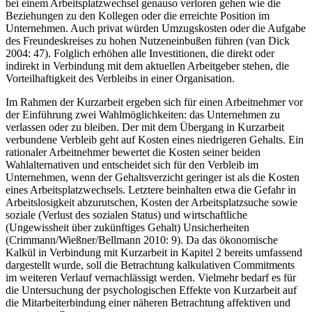
Beschäftigungsmöglichkeiten. So würde spezifisches Humankapital
bei einem Arbeitsplatzwechsel genauso verloren gehen wie die
Beziehungen zu den Kollegen oder die erreichte Position im
Unternehmen. Auch privat würden Umzugskosten oder die Aufgabe
des Freundeskreises zu hohen Nutzeneinbußen führen (van Dick
2004: 47). Folglich erhöhen alle Investitionen, die direkt oder
indirekt in Verbindung mit dem aktuellen Arbeitgeber stehen, die
Vorteilhaftigkeit des Verbleibs in einer Organisation.
Im Rahmen der Kurzarbeit ergeben sich für einen Arbeitnehmer vor
der Einführung zwei Wahlmöglichkeiten: das Unternehmen zu
verlassen oder zu bleiben. Der mit dem Übergang in Kurzarbeit
verbundene Verbleib geht auf Kosten eines niedrigeren Gehalts. Ein
rationaler Arbeitnehmer bewertet die Kosten seiner beiden
Wahlalternativen und entscheidet sich für den Verbleib im
Unternehmen, wenn der Gehaltsverzicht geringer ist als die Kosten
eines Arbeitsplatzwechsels. Letztere beinhalten etwa die Gefahr in
Arbeitslosigkeit abzurutschen, Kosten der Arbeitsplatzsuche sowie
soziale (Verlust des sozialen Status) und wirtschaftliche
(Ungewissheit über zukünftiges Gehalt) Unsicherheiten
(Crimmann/Wießner/Bellmann 2010: 9). Da das ökonomische
Kalkül in Verbindung mit Kurzarbeit in Kapitel 2 bereits umfassend
dargestellt wurde, soll die Betrachtung kalkulativen Commitments
im weiteren Verlauf vernachlässigt werden. Vielmehr bedarf es für
die Untersuchung der psychologischen Effekte von Kurzarbeit auf