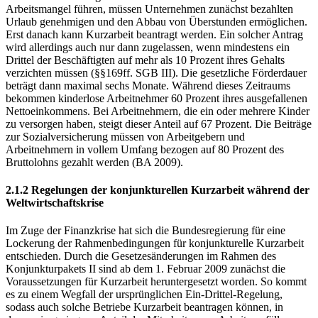
erfüllen. Sollte eine gesamtwirtschaftliche Schieflage zu einem
Arbeitsmangel führen, müssen Unternehmen zunächst bezahlten
Urlaub genehmigen und den Abbau von Überstunden ermöglichen.
Erst danach kann Kurzarbeit beantragt werden. Ein solcher Antrag
wird allerdings auch nur dann zugelassen, wenn mindestens ein
Drittel der Beschäftigten auf mehr als 10 Prozent ihres Gehalts
verzichten müssen (§§169ff. SGB III). Die gesetzliche Förderdauer
beträgt dann maximal sechs Monate. Während dieses Zeitraums
bekommen kinderlose Arbeitnehmer 60 Prozent ihres ausgefallenen
Nettoeinkommens. Bei Arbeitnehmern, die ein oder mehrere Kinder
zu versorgen haben, steigt dieser Anteil auf 67 Prozent. Die Beiträge
zur Sozialversicherung müssen von Arbeitgebern und
Arbeitnehmern in vollem Umfang bezogen auf 80 Prozent des
Bruttolohns gezahlt werden (BA 2009).
2.1.2 Regelungen der konjunkturellen Kurzarbeit während der
Weltwirtschaftskrise
Im Zuge der Finanzkrise hat sich die Bundesregierung für eine
Lockerung der Rahmenbedingungen für konjunkturelle Kurzarbeit
entschieden. Durch die Gesetzesänderungen im Rahmen des
Konjunkturpakets II sind ab dem 1. Februar 2009 zunächst die
Voraussetzungen für Kurzarbeit heruntergesetzt worden. So kommt
es zu einem Wegfall der ursprünglichen Ein-Drittel-Regelung,