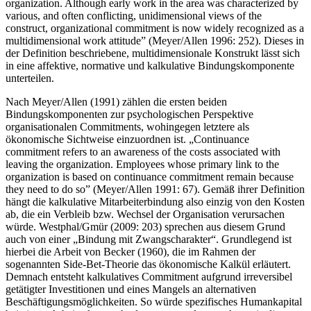
that makes it less likely that the employee will voluntarily leave the
organization. Although early work in the area was characterized by
various, and often conflicting, unidimensional views of the
construct, organizational commitment is now widely recognized as a
multidimensional work attitude” (Meyer/Allen 1996: 252). Dieses in
der Definition beschriebene, multidimensionale Konstrukt lässt sich
in eine affektive, normative und kalkulative Bindungskomponente
unterteilen.
Nach Meyer/Allen (1991) zählen die ersten beiden
Bindungskomponenten zur psychologischen Perspektive
organisationalen Commitments, wohingegen letztere als
ökonomische Sichtweise einzuordnen ist. „Continuance
commitment refers to an awareness of the costs associated with
leaving the organization. Employees whose primary link to the
organization is based on continuance commitment remain because
they need to do so” (Meyer/Allen 1991: 67). Gemäß ihrer Definition
hängt die kalkulative Mitarbeiterbindung also einzig von den Kosten
ab, die ein Verbleib bzw. Wechsel der Organisation verursachen
würde. Westphal/Gmür (2009: 203) sprechen aus diesem Grund
auch von einer „Bindung mit Zwangscharakter“. Grundlegend ist
hierbei die Arbeit von Becker (1960), die im Rahmen der
sogenannten Side-Bet-Theorie das ökonomische Kalkül erläutert.
Demnach entsteht kalkulatives Commitment aufgrund irreversibel
getätigter Investitionen und eines Mangels an alternativen