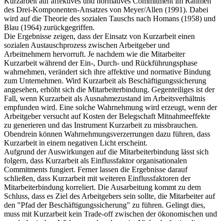
Diese Arbeit liefert eine theoretische Analyse der Auswirkungen von
Kurzarbeit auf affektives und normatives Commitment im Rahmen
des Drei-Komponenten-Ansatzes von Meyer/Allen (1991). Dabei
wird auf die Theorie des sozialen Tauschs nach Homans (1958) und
Blau (1964) zurückgegriffen.
Die Ergebnisse zeigen, dass der Einsatz von Kurzarbeit einen
sozialen Austauschprozess zwischen Arbeitgeber und
Arbeitnehmern hervorruft. Je nachdem wie die Mitarbeiter
Kurzarbeit während der Ein-, Durch- und Rückführungsphase
wahrnehmen, verändert sich ihre affektive und normative Bindung
zum Unternehmen. Wird Kurzarbeit als Beschäftigungssicherung
angesehen, erhöht sich die Mitarbeiterbindung. Gegenteiliges ist der
Fall, wenn Kurzarbeit als Ausnahmezustand im Arbeitsverhältnis
empfunden wird. Eine solche Wahrnehmung wird erzeugt, wenn der
Arbeitgeber versucht auf Kosten der Belegschaft Mitnahmeeffekte
zu generieren und das Instrument Kurzarbeit zu missbrauchen.
Obendrein können Wahrnehmungsverzerrungen dazu führen, dass
Kurzarbeit in einem negativen Licht erscheint.
Aufgrund der Auswirkungen auf die Mitarbeiterbindung lässt sich
folgern, dass Kurzarbeit als Einflussfaktor organisationalen
Commitments fungiert. Ferner lassen die Ergebnisse darauf
schließen, dass Kurzarbeit mit weiteren Einflussfaktoren der
Mitarbeiterbindung korreliert. Die Ausarbeitung kommt zu dem
Schluss, dass es Ziel des Arbeitgebers sein sollte, die Mitarbeiter auf
den "Pfad der Beschäftigungssicherung" zu führen. Gelingt dies,