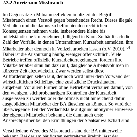
2.3.2 Anreiz zum Missbrauch
Im Gegensatz zu Mitnahmeeffekten impliziert der Begriff
Missbrauch einen Verstoß gegen bestehendes Recht. Dieses illegale
Verhalten und die daraus zu befürchtenden rechtlichen
Konsequenzen nehmen viele, insbesondere kleine bis
mittelständische Unternehmen, billigend in Kauf. So häuft sich die
Zahl der Vorfälle, in denen Unternehmen Kurzarbeit anmelden, ihre
[6]
Mitarbeiter aber dennoch in Vollzeit arbeiten lassen (o.V. 2010).
Dabei ist die Ausnutzung häufig weniger offensichtlich. Viele
Betriebe treffen offizielle Kurzarbeiterregelungen, fordern ihre
Mitarbeiter aber simultan dazu auf, das gleiche Arbeitsvolumen in
kürzerer Zeit abzuwickeln. Zwar werden selbst diese
Aufforderungen selten laut, dennoch wird unter dem Vorwand der
wirtschaftlichen Schieflage eine zusätzliche Drucksituation
aufgebaut. Vor allem Firmen ohne Betriebsrat vertrauen darauf, von
den wenigen, stichprobenartigen Kontrollen der Kurzarbeit
ausgelassen zu werden oder die oftmals nicht hinreichend dafür
ausgebildeten Mitarbeiter der BA täuschen zu können. So wird der
überwiegende Teil der Verdachtsfälle aufgrund anonymer Hinweise
der eigenen Mitarbeiter bekannt, die dann auch erste
Ansprechpartner bei den Ermittlungen der Staatsanwaltschaft sind.
Verschiedene Wege des Missbrauchs sind der BA mittlerweile