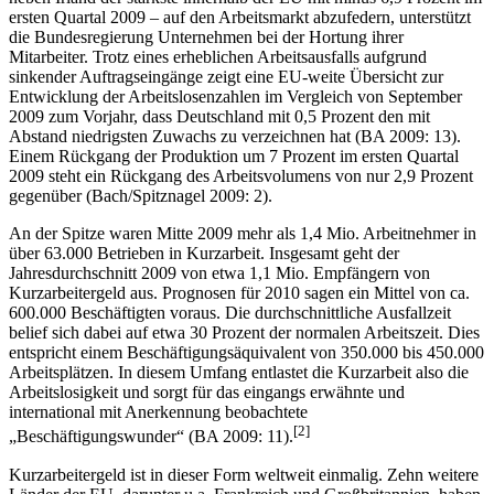
neben Irland der stärkste innerhalb der EU mit minus 6,9 Prozent im
ersten Quartal 2009 – auf den Arbeitsmarkt abzufedern, unterstützt
die Bundesregierung Unternehmen bei der Hortung ihrer
Mitarbeiter. Trotz eines erheblichen Arbeitsausfalls aufgrund
sinkender Auftragseingänge zeigt eine EU-weite Übersicht zur
Entwicklung der Arbeitslosenzahlen im Vergleich von September
2009 zum Vorjahr, dass Deutschland mit 0,5 Prozent den mit
Abstand niedrigsten Zuwachs zu verzeichnen hat (BA 2009: 13).
Einem Rückgang der Produktion um 7 Prozent im ersten Quartal
2009 steht ein Rückgang des Arbeitsvolumens von nur 2,9 Prozent
gegenüber (Bach/Spitznagel 2009: 2).
An der Spitze waren Mitte 2009 mehr als 1,4 Mio. Arbeitnehmer in
über 63.000 Betrieben in Kurzarbeit. Insgesamt geht der
Jahresdurchschnitt 2009 von etwa 1,1 Mio. Empfängern von
Kurzarbeitergeld aus. Prognosen für 2010 sagen ein Mittel von ca.
600.000 Beschäftigten voraus. Die durchschnittliche Ausfallzeit
belief sich dabei auf etwa 30 Prozent der normalen Arbeitszeit. Dies
entspricht einem Beschäftigungsäquivalent von 350.000 bis 450.000
Arbeitsplätzen. In diesem Umfang entlastet die Kurzarbeit also die
Arbeitslosigkeit und sorgt für das eingangs erwähnte und
international mit Anerkennung beobachtete
[2]
„Beschäftigungswunder“ (BA 2009: 11).