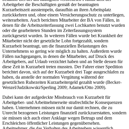
bekannt. Bei der am häufigsten verbreiteten Praktik lässt der
Arbeitgeber die Beschäftigten gemäß der beantragten
Kurzarbeitszeit ausstempeln, daraufhin an ihren Arbeitsplatz
zurückkehren und, ohne einem Versicherungsschutz zu unterliegen,
weiterarbeiten. Auch berichten Mitarbeiter der BA von Fällen, in
denen für die Arbeitszeiterfassung zwei Lochkarten benutzt wurden
oder die gearbeiteten Stunden im Zeiterfassungssystem
zurückgesetzt wurden. In weiteren Fällen wurde bei Krankheit der
Mitarbeiter nicht der gesetzliche Lohn fortgezahlt, sondern
Kurzarbeit beantragt, um die finanziellen Belastungen des
Unternehmens so gering wie möglich zu halten. Außerdem wurde
Fällen nachgegangen, in denen die Mitarbeiter, auf Druck des
Arbeitgebers, auf Urlaub verzichtet haben und an Stelle dessen für
diese Zeit in Kurzarbeit treten mussten. Der Fahrer einer Spedition
berichtet davon, sich auf der Kurzarbeit drei Tage ausgeschlafen zu
haben, da anstelle der normalen Vergütung während der
gesetzlichen Ruhezeiten Kurzarbeitergeld gezahlt wurde (Becker-
Wenzel/Judzikowski/Sperling 2009; Adamek/Otto 2009).
Dabei kann der aufgedeckte Missbrauch von Kurzarbeit für
Arbeitgeber- und Arbeitnehmerseite strafrechtliche Konsequenzen
haben. Unternehmen müssen nicht nur damit rechnen, die zu
Unrecht bezogenen Leistungen finanziell zurückzuerstatten, sondern
sie müssen sich auch einer Anklage wegen Betrugs und dem
Erschleichen öffentlicher Leistungen gegenübersehen.