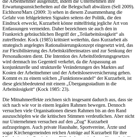
Mitarbeiterentlassungen. Dadurch werden neben dem Staat, ebenso
die Arbeitnehmer ausgenutzt, indem die Unternehmen ihre
Erwartungsunsicherheiten auf die Belegschaft abwälzen (Sell 2009).
Eichhorst/Marx (2009: 3) sehen in diesem Zusammenhang die
Gefahr von fehlgeleiteten Signalen seitens der Politik, die den
Eindruck erweckt, Kurzarbeit könne mittelfristig jegliche Art von
Entlassungen vermeiden. Daher bezeichnen sie auch den in
Frankreich gebräuchlichen Begriff der „Teilarbeitslosigkeit“ als
zutreffender. Kock (1985) kritisiert weiterhin, dass Kurzarbeit als
strategisch angelegtes Rationalisierungskonzept eingesetzt wird, das
zur Flexibilisierung des Arbeitskräfteeinsatzes und zur Senkung der
Personalkosten dient. Die Intention des Arbeitsförderungsgesetzes
wird demnach ins Gegenteil verkehrt, da die Anpassung an
konjunkturelle und strukturelle Veränderungen des Marktes auf
Kosten der Arbeitnehmer und der Arbeitslosenversicherung gehen.
Kommt es zu einem solchen „Funktionswandel“ der Kurzarbeit, ist
diese gleichbedeutend mit einem „Übergangsstadium in die
Arbeitslosigkeit“ (Kock 1985: 23).
Die Mitnahmeeffekte zeichnen sich insgesamt dadurch aus, dass sie
sich nach wie vor in einem legalen Rahmen bewegen. Dennoch
versuchen viele Organisationen diesen Rahmen bis an den Rand
auszuschöpfen wie die kritischen Stimmen verdeutlichen. Aber nicht
nur Unternehmen versuchen auf den „Zug“ Kurzarbeit
aufzuspringen. Auch private Haushalte, Sportvereine, Ärzte und