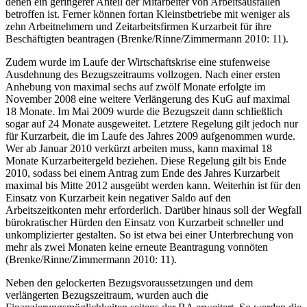
sodass auch solche Betriebe Kurzarbeit beantragen können, in
denen ein geringerer Anteil der Mitarbeiter von Arbeitsausfällen
betroffen ist. Ferner können fortan Kleinstbetriebe mit weniger als
zehn Arbeitnehmern und Zeitarbeitsfirmen Kurzarbeit für ihre
Beschäftigten beantragen (Brenke/Rinne/Zimmermann 2010: 11).
Zudem wurde im Laufe der Wirtschaftskrise eine stufenweise
Ausdehnung des Bezugszeitraums vollzogen. Nach einer ersten
Anhebung von maximal sechs auf zwölf Monate erfolgte im
November 2008 eine weitere Verlängerung des KuG auf maximal
18 Monate. Im Mai 2009 wurde die Bezugszeit dann schließlich
sogar auf 24 Monate ausgeweitet. Letztere Regelung gilt jedoch nur
für Kurzarbeit, die im Laufe des Jahres 2009 aufgenommen wurde.
Wer ab Januar 2010 verkürzt arbeiten muss, kann maximal 18
Monate Kurzarbeitergeld beziehen. Diese Regelung gilt bis Ende
2010, sodass bei einem Antrag zum Ende des Jahres Kurzarbeit
maximal bis Mitte 2012 ausgeübt werden kann. Weiterhin ist für den
Einsatz von Kurzarbeit kein negativer Saldo auf den
Arbeitszeitkonten mehr erforderlich. Darüber hinaus soll der Wegfall
bürokratischer Hürden den Einsatz von Kurzarbeit schneller und
unkomplizierter gestalten. So ist etwa bei einer Unterbrechung von
mehr als zwei Monaten keine erneute Beantragung vonnöten
(Brenke/Rinne/Zimmermann 2010: 11).
Neben den gelockerten Bezugsvoraussetzungen und dem