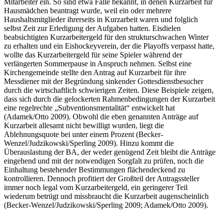
sogar Kirchengemeinden reichen Anträge auf Kurzarbeit für ihre
Mitarbeiter ein. So sind etwa Fälle bekannt, in denen Kurzarbeit für
Hausmädchen beantragt wurde, weil ein oder mehrere
Haushaltsmitglieder ihrerseits in Kurzarbeit waren und folglich
selbst Zeit zur Erledigung der Aufgaben hatten. Eisdielen
beabsichtigten Kurzarbeitergeld für den strukturschwachen Winter
zu erhalten und ein Eishockeyverein, der die Playoffs verpasst hatte,
wollte das Kurzarbeitergeld für seine Spieler während der
verlängerten Sommerpause in Anspruch nehmen. Selbst eine
Kirchengemeinde stellte den Antrag auf Kurzarbeit für ihre
Messdiener mit der Begründung sinkender Gottesdienstbesucher
durch die wirtschaftlich schwierigen Zeiten. Diese Beispiele zeigen,
dass sich durch die gelockerten Rahmenbedingungen der Kurzarbeit
eine regelrechte „Subventionsmentalität“ entwickelt hat
(Adamek/Otto 2009). Obwohl die eben genannten Anträge auf
Kurzarbeit allesamt nicht bewilligt wurden, liegt die
Ablehnungsquote bei unter einem Prozent (Becker-
Wenzel/Judzikowski/Sperling 2009). Hinzu kommt die
Überauslastung der BA, der weder genügend Zeit bleibt die Anträge
eingehend und mit der notwendigen Sorgfalt zu prüfen, noch die
Einhaltung bestehender Bestimmungen flächendeckend zu
kontrollieren. Dennoch profitiert der Großteil der Antragssteller
immer noch legal vom Kurzarbeitergeld, ein geringerer Teil
wiederum betrügt und missbraucht die Kurzarbeit augenscheinlich
(Becker-Wenzel/Judzikowski/Sperling 2009; Adamek/Otto 2009).