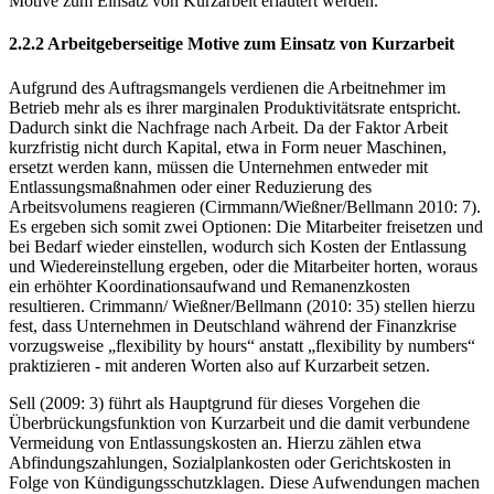
profitieren können. Im Folgenden sollen die arbeitgeberseitigen
Motive zum Einsatz von Kurzarbeit erläutert werden.
2.2.2 Arbeitgeberseitige Motive zum Einsatz von Kurzarbeit
Aufgrund des Auftragsmangels verdienen die Arbeitnehmer im
Betrieb mehr als es ihrer marginalen Produktivitätsrate entspricht.
Dadurch sinkt die Nachfrage nach Arbeit. Da der Faktor Arbeit
kurzfristig nicht durch Kapital, etwa in Form neuer Maschinen,
ersetzt werden kann, müssen die Unternehmen entweder mit
Entlassungsmaßnahmen oder einer Reduzierung des
Arbeitsvolumens reagieren (Cirmmann/Wießner/Bellmann 2010: 7).
Es ergeben sich somit zwei Optionen: Die Mitarbeiter freisetzen und
bei Bedarf wieder einstellen, wodurch sich Kosten der Entlassung
und Wiedereinstellung ergeben, oder die Mitarbeiter horten, woraus
ein erhöhter Koordinationsaufwand und Remanenzkosten
resultieren. Crimmann/ Wießner/Bellmann (2010: 35) stellen hierzu
fest, dass Unternehmen in Deutschland während der Finanzkrise
vorzugsweise „flexibility by hours“ anstatt „flexibility by numbers“
praktizieren - mit anderen Worten also auf Kurzarbeit setzen.
Sell (2009: 3) führt als Hauptgrund für dieses Vorgehen die
Überbrückungsfunktion von Kurzarbeit und die damit verbundene
Vermeidung von Entlassungskosten an. Hierzu zählen etwa
Abfindungszahlungen, Sozialplankosten oder Gerichtskosten in