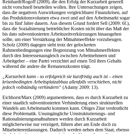
aufgebaut werden sollen. Der selben Meinung sind
Reinhardt/Rogoff (2009), die den Erfolg der Kurzarbeit generell
nicht vorschnell beurteilen wollen. Ihre Untersuchungen zeigen,
dass die negativen Auswirkungen vergleichbarer Finanzkrisen, auf
das Produktionsvolumen etwa zwei und auf den Arbeitsmarkt sogar
bis zu fünf Jahre dauern. Aus diesem Grund fordert Sell (2009: 6f.),
dass die Sozialisierung betrieblicher Kosten nicht über das Maß der
bis dato subventionierten Arbeitszeitverkürzungen hinausgehen
sollte, um einer Verstärkung der Mitnahmeeffekte vorzubeugen.
Scholz (2009) dagegen sieht trotz der gelockerten
Rahmenbedingungen eine Begrenzung von Mitnahmeeffekten
durch den Interessenausgleich zwischen Arbeitnehmern und
Arbeitgeber – eine Partei verzichtet auf einen Teil ihres Gehalts
während die andere die Remanenzkosten trägt.
„Kurzarbeit kann - so erfolgreich sie kurzfristig auch ist – einen
krisenbedingten Arbeitsplatzabbau allenfalls verschieben, nicht
jedoch vollständig verhindern“
(Adamy 2009: 13).
Eichhorst/Marx (2009) argumentieren, dass es durch Kurzarbeit zu
einer staatlich subventionierten Verhinderung eines strukturellen
Wandels am Arbeitsmarkt kommen kann. Obiges Zitat verdeutlicht
diese Problematik. Unumgängliche Umstrukturierungs- und
Rationalisierungsmaßnahmen werden durch Kurzarbeit
möglicherweise nur verzögert, führen aber am Ende doch zu