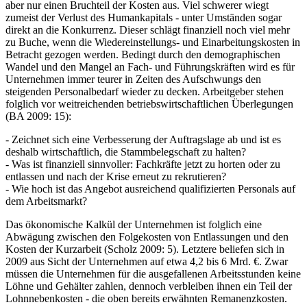
Folge von Kündigungsschutzklagen. Diese Aufwendungen machen
aber nur einen Bruchteil der Kosten aus. Viel schwerer wiegt
zumeist der Verlust des Humankapitals - unter Umständen sogar
direkt an die Konkurrenz. Dieser schlägt finanziell noch viel mehr
zu Buche, wenn die Wiedereinstellungs- und Einarbeitungskosten in
Betracht gezogen werden. Bedingt durch den demographischen
Wandel und den Mangel an Fach- und Führungskräften wird es für
Unternehmen immer teurer in Zeiten des Aufschwungs den
steigenden Personalbedarf wieder zu decken. Arbeitgeber stehen
folglich vor weitreichenden betriebswirtschaftlichen Überlegungen
(BA 2009: 15):
- Zeichnet sich eine Verbesserung der Auftragslage ab und ist es
deshalb wirtschaftlich, die Stammbelegschaft zu halten?
- Was ist finanziell sinnvoller: Fachkräfte jetzt zu horten oder zu
entlassen und nach der Krise erneut zu rekrutieren?
- Wie hoch ist das Angebot ausreichend qualifizierten Personals auf
dem Arbeitsmarkt?
Das ökonomische Kalkül der Unternehmen ist folglich eine
Abwägung zwischen den Folgekosten von Entlassungen und den
Kosten der Kurzarbeit (Scholz 2009: 5). Letztere beliefen sich in
2009 aus Sicht der Unternehmen auf etwa 4,2 bis 6 Mrd. €. Zwar
müssen die Unternehmen für die ausgefallenen Arbeitsstunden keine
Löhne und Gehälter zahlen, dennoch verbleiben ihnen ein Teil der