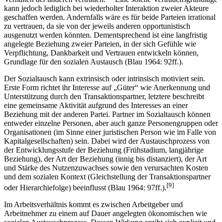
[8]
Verhalten der anderen vertrauen.
Eine solche Vertrauensgrundlage
kann jedoch lediglich bei wiederholter Interaktion zweier Akteure
geschaffen werden. Andernfalls wäre es für beide Parteien irrational
zu vertrauen, da sie von der jeweils anderen opportunistisch
ausgenutzt werden könnten. Dementsprechend ist eine langfristig
angelegte Beziehung zweier Parteien, in der sich Gefühle wie
Verpflichtung, Dankbarkeit und Vertrauen entwickeln können,
Grundlage für den sozialen Austausch (Blau 1964: 92ff.).
Der Sozialtausch kann extrinsisch oder intrinsisch motiviert sein.
Erste Form richtet ihr Interesse auf „Güter“ wie Anerkennung und
Unterstützung durch den Transaktionspartner, letztere beschreibt
eine gemeinsame Aktivität aufgrund des Interesses an einer
Beziehung mit der anderen Partei. Partner im Sozialtausch können
entweder einzelne Personen, aber auch ganze Personengruppen oder
Organisationen (im Sinne einer juristischen Person wie im Falle von
Kapitalgesellschaften) sein. Dabei wird der Austauschprozess von
der Entwicklungsstufe der Beziehung (Frühstadium, langjährige
Beziehung), der Art der Beziehung (innig bis distanziert), der Art
und Stärke des Nutzenzuwachses sowie den verursachten Kosten
und dem sozialen Kontext (Gleichstellung der Transaktionspartner
[9]
oder Hierarchiefolge) beeinflusst (Blau 1964: 97ff.).
Im Arbeitsverhältnis kommt es zwischen Arbeitgeber und