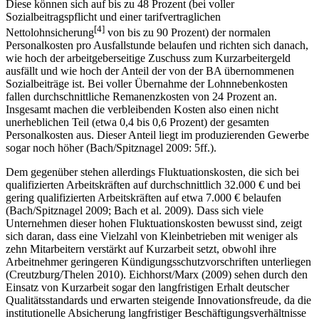
Lohnnebenkosten - die oben bereits erwähnten Remanenzkosten.
Diese können sich auf bis zu 48 Prozent (bei voller
Sozialbeitragspflicht und einer tarifvertraglichen
[4]
Nettolohnsicherung
von bis zu 90 Prozent) der normalen
Personalkosten pro Ausfallstunde belaufen und richten sich danach,
wie hoch der arbeitgeberseitige Zuschuss zum Kurzarbeitergeld
ausfällt und wie hoch der Anteil der von der BA übernommenen
Sozialbeiträge ist. Bei voller Übernahme der Lohnnebenkosten
fallen durchschnittliche Remanenzkosten von 24 Prozent an.
Insgesamt machen die verbleibenden Kosten also einen nicht
unerheblichen Teil (etwa 0,4 bis 0,6 Prozent) der gesamten
Personalkosten aus. Dieser Anteil liegt im produzierenden Gewerbe
sogar noch höher (Bach/Spitznagel 2009: 5ff.).
Dem gegenüber stehen allerdings Fluktuationskosten, die sich bei
qualifizierten Arbeitskräften auf durchschnittlich 32.000 € und bei
gering qualifizierten Arbeitskräften auf etwa 7.000 € belaufen
(Bach/Spitznagel 2009; Bach et al. 2009). Dass sich viele
Unternehmen dieser hohen Fluktuationskosten bewusst sind, zeigt
sich daran, dass eine Vielzahl von Kleinbetrieben mit weniger als
zehn Mitarbeitern verstärkt auf Kurzarbeit setzt, obwohl ihre
Arbeitnehmer geringeren Kündigungsschutzvorschriften unterliegen
(Creutzburg/Thelen 2010). Eichhorst/Marx (2009) sehen durch den
Einsatz von Kurzarbeit sogar den langfristigen Erhalt deutscher
Qualitätsstandards und erwarten steigende Innovationsfreude, da die