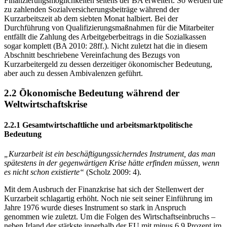
verlängerten Bezugszeitraum, wurden auch die
Finanzierungsmöglichkeiten seitens der BA erweitert. So werden die
zu zahlenden Sozialversicherungsbeiträge während der
Kurzarbeitszeit ab dem siebten Monat halbiert. Bei der
Durchführung von Qualifizierungsmaßnahmen für die Mitarbeiter
entfällt die Zahlung des Arbeitgeberbeitrags in die Sozialkassen
sogar komplett (BA 2010: 28ff.). Nicht zuletzt hat die in diesem
Abschnitt beschriebene Vereinfachung des Bezugs von
Kurzarbeitergeld zu dessen derzeitiger ökonomischer Bedeutung,
aber auch zu dessen Ambivalenzen geführt.
2.2 Ökonomische Bedeutung während der
Weltwirtschaftskrise
2.2.1 Gesamtwirtschaftliche und arbeitsmarktpolitische
Bedeutung
„Kurzarbeit ist ein beschäftigungssicherndes Instrument, das man
spätestens in der gegenwärtigen Krise hätte erfinden müssen, wenn
es nicht schon existierte“
(Scholz 2009: 4).
Mit dem Ausbruch der Finanzkrise hat sich der Stellenwert der
Kurzarbeit schlagartig erhöht. Noch nie seit seiner Einführung im
Jahre 1976 wurde dieses Instrument so stark in Anspruch
genommen wie zuletzt. Um die Folgen des Wirtschaftseinbruchs –