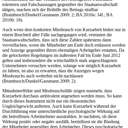
Arbeitnehmer, die das Verhalten des Arbeitgebers wissentlich
tolerieren und Falschaussagen gegenüber der Staatsanwaltschaft
tätigen, machen sich der Beihilfe des Betrugs strafbar
(Brambusch/Dunkel/Gassmann 2009: 2; BA 2010a: 34f.; BA
2010b: 18).
Auch wenn dem konkreten Missbrauch von Kurzarbeit bisher nur in
einem Bruchteil aller Fälle nachgegangen wird, vermuten die
Staatsanwaltschaften, dass sich diese Zahlen spätestens dann
vervielfachen, wenn die Mitarbeiter am Ende doch entlassen werden
und Anzeige gegenüber ihrem ehemaligen Arbeitgeber erstatten. Da
die gelockerten Regelungen im äußersten Fall bis Ende Juni 2012
gelten und insbesondere die wirtschaftlich stark angeschlagenen
Unternehmen versuchen werden, solange wie möglich Kurzarbeit
zu fahren, ist also zu erwarten, dass die Anzeigen wegen
Missbrauchs auch weiterhin nicht nachlassen
(Brambusch/Dunkel/Gassmann 2009: 2).
Mitnahmeeffekte und Missbrauchsfälle zeigen nunmehr, dass
Kurzarbeit durchaus ambivalent angesehen werden muss. So kann
durch dieses Instrument nicht nur ein ökonomisches
Ungleichgewicht auftreten. Auch kann Kurzarbeit während der
Durchführung eine unterschiedliche psychologische Wirkung auf
die betroffenen Arbeitnehmer ausstrahlen. Je nachdem, ob diese
Wirkung positiv oder negativ ausfällt, beeinflusst sie die Bindung