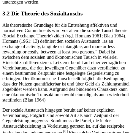
Sozialtauschs. Diese soll im Folgenden einer näheren Betrachtung
unterzogen werden.
3.2 Die Theorie des Sozialtauschs
Als theoretische Grundlage für die Entstehung affektiven und
normativen Commitments wird vor allem die soziale Tauschtheorie
(Social Exchange Theorie) zitiert (vgl. Homans 1961; Blau 1964).
Homans (1961: 13) definiert den sozialen Austausch „as an
exchange of activity, tangible or intangible, and more or less
rewarding or costly, between at least two persons.” Dabei ist
zwischen dem sozialen und ökonomischen Tausch in vielerlei
Hinsicht zu differenzieren. Letzterer beruht auf einer vertraglichen
Vereinbarung, die den jeweiligen Gegenüber dazu verpflichtet, zu
einem bestimmten Zeitpunkt eine festgelegte Gegenleistung zu
erbringen. Der ökonomische Tausch stellt folglich die Bedingung,
dass der Nutzen quantifizierbar ist und über Geld als Zahlungsmittel
abgebildet werden kann. Aufgrund des bindenden Charakters kann
eine ökonomische Transaktion sowohl einmalig als auch wiederholt
stattfinden (Blau 1964).
Der soziale Austausch hingegen beruht auf keiner expliziten
Vereinbarung. Folglich sind sowohl Art als auch Zeitpunkt der
Gegenleistung ungewiss. Somit muss die Partei, die in der
Austauschbeziehung in Vorleistung getreten ist, auf das reziproke