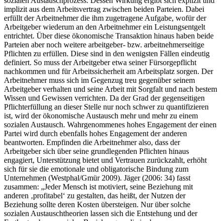
Arbeitnehmer zu einem auf Dauer angelegten ökonomischen wie
sozialen Austauschprozess. Dessen Wirkung ergibt sich explizit und
implizit aus dem Arbeitsvertrag zwischen beiden Parteien. Dabei
erfüllt der Arbeitnehmer die ihm zugetragene Aufgabe, wofür der
Arbeitgeber wiederum an den Arbeitnehmer ein Leistungsentgelt
entrichtet. Über diese ökonomische Transaktion hinaus haben beide
Parteien aber noch weitere arbeitgeber- bzw. arbeitnehmerseitige
Pflichten zu erfüllen. Diese sind in den wenigsten Fällen eindeutig
definiert. So muss der Arbeitgeber etwa seiner Fürsorgepflicht
nachkommen und für Arbeitssicherheit am Arbeitsplatz sorgen. Der
Arbeitnehmer muss sich im Gegenzug treu gegenüber seinem
Arbeitgeber verhalten und seine Arbeit mit Sorgfalt und nach bestem
Wissen und Gewissen verrichten. Da der Grad der gegenseitigen
Pflichterfüllung an dieser Stelle nur noch schwer zu quantifizieren
ist, wird der ökonomische Austausch mehr und mehr zu einem
sozialen Austausch. Wahrgenommenes hohes Engagement der einen
Partei wird durch ebenfalls hohes Engagement der anderen
beantworten. Empfinden die Arbeitnehmer also, dass der
Arbeitgeber sich über seine grundlegenden Pflichten hinaus
engagiert, Unterstützung bietet und Vertrauen zurückzahlt, erhöht
sich für sie die emotionale und obligatorische Bindung zum
Unternehmen (Westphal/Gmür 2009). Jäger (2006: 34) fasst
zusammen: „Jeder Mensch ist motiviert, seine Beziehung mit
anderen ‚profitabel‘ zu gestalten, das heißt, der Nutzen der
Beziehung sollte deren Kosten übersteigen. Nur über solche