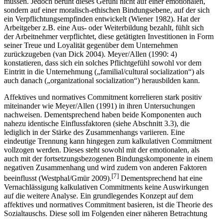
aufgrund des Gefühls, der Organisation etwas zurückgeben zu
müssen. Jedoch beruht dieses Gefühl nicht auf einer emotionalen,
sondern auf einer moralisch-ethischen Bindungsebene, auf der sich
ein Verpflichtungsempfinden entwickelt (Wiener 1982). Hat der
Arbeitgeber z.B. eine Aus- oder Weiterbildung bezahlt, fühlt sich
der Arbeitnehmer verpflichtet, diese getätigten Investitionen in Form
seiner Treue und Loyalität gegenüber dem Unternehmen
zurückzugeben (van Dick 2004). Meyer/Allen (1990: 4)
konstatieren, dass sich ein solches Pflichtgefühl sowohl vor dem
Eintritt in die Unternehmung („familial/cultural socialization“) als
auch danach („organizational socialization“) herausbilden kann.
Affektives und normatives Commitment korrelieren stark positiv
miteinander wie Meyer/Allen (1991) in ihren Untersuchungen
nachweisen. Dementsprechend haben beide Komponenten auch
nahezu identische Einflussfaktoren (siehe Abschnitt 3.3), die
lediglich in der Stärke des Zusammenhangs variieren. Eine
eindeutige Trennung kann hingegen zum kalkulativen Commitment
vollzogen werden. Dieses steht sowohl mit der emotionalen, als
auch mit der fortsetzungsbezogenen Bindungskomponente in einem
negativen Zusammenhang und wird zudem von anderen Faktoren
[7]
beeinflusst (Westphal/Gmür 2009).
Dementsprechend hat eine
Vernachlässigung kalkulativen Commitments keine Auswirkungen
auf die weitere Analyse. Ein grundlegendes Konzept auf dem
affektives und normatives Commitment basieren, ist die Theorie des