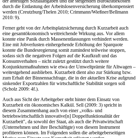
davon aus, dass die Zahlung des Kurzarbeitergeldes, die Erstattung
der anteiligen Sozialabgaben und die steigenden Bürokratiekosten
durch die Entlastung der Arbeitslosenversicherung überkompensiert
werden (Creutzburg/Thelen 2010; Crimmann/Wießner/Bellmann
2010: 9).
Ferner geht von der Arbeitsplatzsicherung durch Kurzarbeit auch
eine gesamtökonomisch weitreichende Wirkung aus. Vor allem
konnte eine Panik durch Massenentlassungen verhindert werden.
Eine mit Jobverlusten einhergehende Erhöhung der Sparquote
konnte die Bundesregierung somit zumindest teilweise stoppen,
sodass sich die negativen Folgen auf die Kaufkraft und das
Konsumverhalten – nicht zuletzt gestützt durch weitere
Konjunkturmaßnahmen wie etwa der Umweltprämie für Altwagen –
weitestgehend ausblieben. Kurzarbeit dient also zur Stärkung bzw.
zum Erhalt der Binnennachfrage, die in der aktuellen Krise aufgrund
sinkender Exportzahlen für wirtschaftliche Stabilität sorgen soll
(Scholz 2009: 4f.).
Auch aus Sicht der Arbeitgeber steht hinter dem Einsatz von
Kurzarbeit ein ökonomisches Kalkül. Sell (2009: 3) spricht in
diesem Zusammenhang auch von einer „volks- und
betriebswirtschaftlich innovative[n] Doppelfunktionalität der
Kurzarbeit", da sowohl der Staat, als auch die Privatwirtschaft
(Unternehmen und ihre Beschäftigte) von diesem Instrument