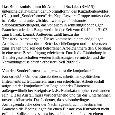
Kurzarbeit
Das Bundesministerium für Arbeit und Soziales (BMAS)
unterscheidet zwischen der „Normalform“ des Kurzarbeitergeldes
(Kug) und „Sonderformen“ des Kug. Letztere Gruppe umfasst das
im Volksmund unter „Schlechtwettergeld“ bekannte
Saisonkurzarbeitergeld, das vor allem in witterungsabhängigen
Branchen wie dem Baugewerbe in der Zeit vom 01.12. bis 31.03.
zum Einsatz kommt. Außerdem zählt hierzu das
Transferkurzarbeitergeld. Dieses kommt bei einem endgültigen
Arbeitsausfall etwa durch Betriebsschließungen und Insolvenzen
zum Tragen und soll den betroffenen Arbeitnehmern den Übergang
in eine neue Beschäftigung erleichtern. Durch die Einbindung in
Transfergesellschaften werden Entlassungen vermieden und die
Vermittlungsaussichten verbessert (Sell 2009: 5).
Von den Sonderformen abzugrenzen ist die konjunkturelle
[1]
Kurzarbeit.
Um den Einsatz dieses arbeitsmarktpolitischen
Instruments zu legitimieren, muss ein erheblicher Arbeitsausfall
aufgrund der konjunkturellen Lage oder des Eintretens
außergewöhnlicher Ereignisse (z.B. Naturkatastrophen) entstanden
sein. Dieser Ausfall muss vorübergehend und für das Unternehmen
unvermeidbar sein. Das bedeutet, dass saisonbedingte
Auftragseinbrüche oder der Nachfrageeinbruch in bestimmten
Branchen die Bedingungen für einen Einsatz von Kurzarbeit nicht