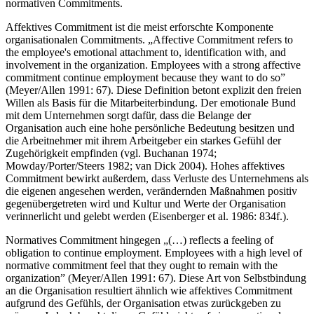
die Mitarbeiterbindung einer näheren Betrachtung affektiven und
normativen Commitments.
Affektives Commitment ist die meist erforschte Komponente
organisationalen Commitments. „Affective Commitment refers to
the employee's emotional attachment to, identification with, and
involvement in the organization. Employees with a strong affective
commitment continue employment because they want to do so”
(Meyer/Allen 1991: 67). Diese Definition betont explizit den freien
Willen als Basis für die Mitarbeiterbindung. Der emotionale Bund
mit dem Unternehmen sorgt dafür, dass die Belange der
Organisation auch eine hohe persönliche Bedeutung besitzen und
die Arbeitnehmer mit ihrem Arbeitgeber ein starkes Gefühl der
Zugehörigkeit empfinden (vgl. Buchanan 1974;
Mowday/Porter/Steers 1982; van Dick 2004). Hohes affektives
Commitment bewirkt außerdem, dass Verluste des Unternehmens als
die eigenen angesehen werden, verändernden Maßnahmen positiv
gegenübergetreten wird und Kultur und Werte der Organisation
verinnerlicht und gelebt werden (Eisenberger et al. 1986: 834f.).
Normatives Commitment hingegen „(…) reflects a feeling of
obligation to continue employment. Employees with a high level of
normative commitment feel that they ought to remain with the
organization” (Meyer/Allen 1991: 67). Diese Art von Selbstbindung
an die Organisation resultiert ähnlich wie affektives Commitment