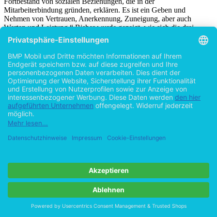
sozialen Austauschtheorien lassen sich die Entstehung und der
Fortbestand von sozialen Beziehungen, die in der
Mitarbeiterbindung gründen, erklären. Es ist ein Geben und
Nehmen von Vertrauen, Anerkennung, Zuneigung, aber auch
Werten und Leistung.“ Bisher wurde gezeigt, wie sich die drei
Bindungskomponenten unterscheiden und auf welcher Grundlage
sie basieren. Um jedoch zu erklären, wie affektives und normatives
Commitment erhöht werden können, also der soziale Austausch
zwischen Arbeitgeber und Arbeitnehmern angeregt werden kann,
bedarf es eines Blickes auf die Einflussfaktoren der
Mitarbeiterbindung.
3.3 Einflussfaktoren des affektiven und normativen
Commitments
Die Einflussfaktoren organisationalen Commitments können als eine
Art Stellschrauben angesehen werden, mit Hilfe derer das
Unternehmen die Bindung seiner Mitarbeiter steuern kann. Kieser
(1995: 1445) unterscheidet drei Gruppen von Einflussfaktoren auf
organisationales Commitment – personenbezogene, arbeitsbezogene
und organisationsbezogene.
Personenbezogene Einflussfaktoren beziehen sich auf
demographische Merkmale (z.B. Geschlecht, Alter,
Betriebszugehörigkeit) sowie die generelle Arbeitseinstellung und