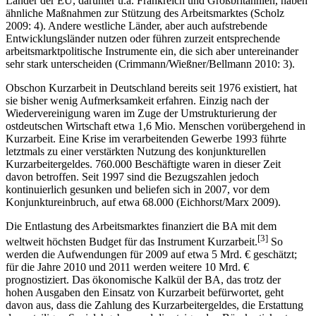
Kurzarbeitergeld ist in dieser Form weltweit einmalig. Zehn weitere
Länder der EU, darunter u.a. Frankreich und Großbritannien, haben
ähnliche Maßnahmen zur Stützung des Arbeitsmarktes (Scholz
2009: 4). Andere westliche Länder, aber auch aufstrebende
Entwicklungsländer nutzen oder führen zurzeit entsprechende
arbeitsmarktpolitische Instrumente ein, die sich aber untereinander
sehr stark unterscheiden (Crimmann/Wießner/Bellmann 2010: 3).
Obschon Kurzarbeit in Deutschland bereits seit 1976 existiert, hat
sie bisher wenig Aufmerksamkeit erfahren. Einzig nach der
Wiedervereinigung waren im Zuge der Umstrukturierung der
ostdeutschen Wirtschaft etwa 1,6 Mio. Menschen vorübergehend in
Kurzarbeit. Eine Krise im verarbeitenden Gewerbe 1993 führte
letztmals zu einer verstärkten Nutzung des konjunkturellen
Kurzarbeitergeldes. 760.000 Beschäftigte waren in dieser Zeit
davon betroffen. Seit 1997 sind die Bezugszahlen jedoch
kontinuierlich gesunken und beliefen sich in 2007, vor dem
Konjunktureinbruch, auf etwa 68.000 (Eichhorst/Marx 2009).
Die Entlastung des Arbeitsmarktes finanziert die BA mit dem
[3]
weltweit höchsten Budget für das Instrument Kurzarbeit.
So
werden die Aufwendungen für 2009 auf etwa 5 Mrd. € geschätzt;
für die Jahre 2010 und 2011 werden weitere 10 Mrd. €
prognostiziert. Das ökonomische Kalkül der BA, das trotz der
hohen Ausgaben den Einsatz von Kurzarbeit befürwortet, geht