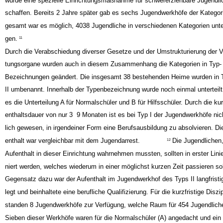
wurde eine spezielle Einrichtungsmaßnahme für schwererziehbare Jugendli
schaffen. Bereits 2 Jahre später gab es sechs Jugendwerkhöfe der Kategori
gesamt war es möglich, 4038 Jugendliche in verschiedenen Kategorien unte
gen.
11
Durch die Verabschiedung diverser Gesetze und der Umstrukturierung der V
tungsorgane wurden auch in diesem Zusammenhang die Kategorien in Typ-
Bezeichnungen geändert. Die insgesamt 38 bestehenden Heime wurden in T
II umbenannt. Innerhalb der Typenbezeichnung wurde noch einmal unterteilt
es die Unterteilung A für Normalschüler und B für Hilfsschüler. Durch die ku
enthaltsdauer von nur 3 ­ 9 Monaten ist es bei Typ I der Jugendwerkhöfe ni
lich gewesen, in irgendeiner Form eine Berufsausbildung zu absolvieren. Di
enthalt war vergleichbar mit dem Jugendarrest.
Die Jugendlichen
12
Aufenthalt in dieser Einrichtung wahrnehmen mussten, sollten in erster Linie 
niert werden, welches wiederum in einer möglichst kurzen Zeit passieren sol
Gegensatz dazu war der Aufenthalt im Jugendwerkhof des Typs II langfristi
legt und beinhaltete eine berufliche Qualifizierung. Für die kurzfristige Diszi
standen 8 Jugendwerkhöfe zur Verfügung, welche Raum für 454 Jugendlich