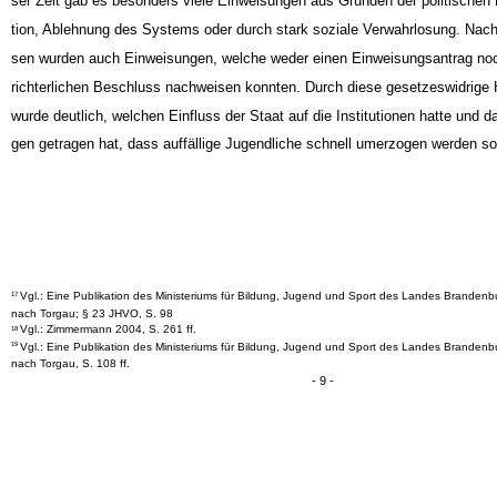
ser Zeit gab es besonders viele Einweisungen aus Gründen der politischen
tion, Ablehnung des Systems oder durch stark soziale Verwahrlosung. Nac
sen wurden auch Einweisungen, welche weder einen Einweisungsantrag no
richterlichen Beschluss nachweisen konnten. Durch diese gesetzeswidrige
wurde deutlich, welchen Einfluss der Staat auf die Institutionen hatte und da
gen getragen hat, dass auffällige Jugendliche schnell umerzogen werden sol
Vgl.: Eine Publikation des Ministeriums für Bildung, Jugend und Sport des Landes Brandenb
17
nach Torgau; § 23 JHVO, S. 98
Vgl.: Zimmermann 2004, S. 261 ff.
18
Vgl.: Eine Publikation des Ministeriums für Bildung, Jugend und Sport des Landes Brandenb
19
nach Torgau, S. 108 ff.
- 9 -