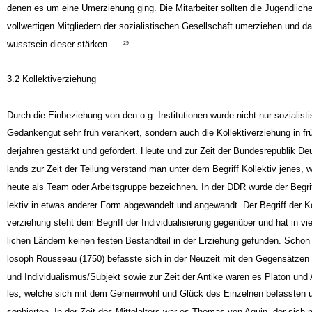
nützlich einbringen. So war auch das oberste pädagogische Ziel in allen He
denen es um eine Umerziehung ging. Die Mitarbeiter sollten die Jugendlich
vollwertigen Mitgliedern der sozialistischen Gesellschaft umerziehen und d
wusstsein dieser stärken.
29
3.2 Kollektiverziehung
Durch die Einbeziehung von den o.g. Institutionen wurde nicht nur sozialist
Gedankengut sehr früh verankert, sondern auch die Kollektiverziehung in fr
derjahren gestärkt und gefördert. Heute und zur Zeit der Bundesrepublik De
lands zur Zeit der Teilung verstand man unter dem Begriff Kollektiv jenes, 
heute als Team oder Arbeitsgruppe bezeichnen. In der DDR wurde der Begrif
lektiv in etwas anderer Form abgewandelt und angewandt. Der Begriff der Ko
verziehung steht dem Begriff der Individualisierung gegenüber und hat in vi
lichen Ländern keinen festen Bestandteil in der Erziehung gefunden. Schon 
losoph Rousseau (1750) befasste sich in der Neuzeit mit den Gegensätzen 
und Individualismus/Subjekt sowie zur Zeit der Antike waren es Platon und A
les, welche sich mit dem Gemeinwohl und Glück des Einzelnen befassten u