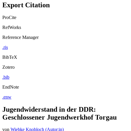
Export Citation
ProCite
RefWorks
Reference Manager
.ris
BibTeX
Zotero
.bib
EndNote
.enw
Jugendwiderstand in der DDR:
Geschlossener Jugendwerkhof Torgau