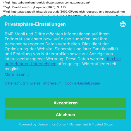
Vgl.: http://dreiweltentheoriekritik.wordpress.com/tag/rousseau/
31
Vgl.: Brockhaus Enzyklopädie (1990), S. 175
32
Vgl.:http://paedagogik-nksa.blogspot.de/2006/05/vergleich-rousseau-und-pestalozzi.html
33
Vgl.: http://www.morgenpost.de/familie/article1407679/Der-Kollektiverzieher-Anton-Semjonowi
34
Makarenko.html
- 14 -
Details
Seiten
Erscheinungsform
Erstausgabe
Erscheinungsjahr
2012
ISBN (Paperback)
9783863414054
ISBN (PDF)
9783863419059
Dateigröße