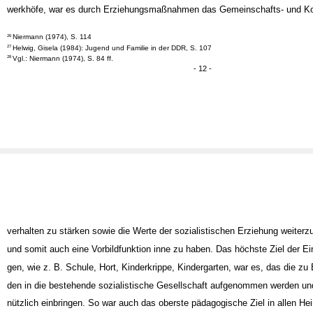
Institutionen, dazu zählten alle Betreuungseinrichtungen sowie Heime und 
werkhöfe, war es durch Erziehungsmaßnahmen das Gemeinschafts- und Kol
Niermann (1974), S. 114
26
Helwig, Gisela (1984): Jugend und Familie in der DDR, S. 107
27
Vgl.: Niermann (1974), S. 84 ff.
28
- 12 -
verhalten zu stärken sowie die Werte der sozialistischen Erziehung weiter
und somit auch eine Vorbildfunktion inne zu haben. Das höchste Ziel der Ein
gen, wie z. B. Schule, Hort, Kinderkrippe, Kindergarten, war es, das die zu 
den in die bestehende sozialistische Gesellschaft aufgenommen werden un