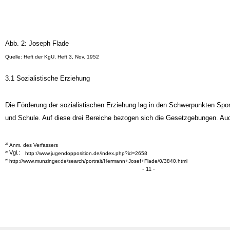
Abb. 2: Joseph Flade
Quelle: Heft der KgU, Heft 3, Nov. 1952
3.1 Sozialistische Erziehung
Die Förderung der sozialistischen Erziehung lag in den Schwerpunkten Sport
und Schule. Auf diese drei Bereiche bezogen sich die Gesetzgebungen. Au
Anm. des Verfassers
23
Vgl.:
24
http://www.jugendopposition.de/index.php?id=2658
http://www.munzinger.de/search/portrait/Hermann+Josef+Flade/0/3840.html
25
- 11 -