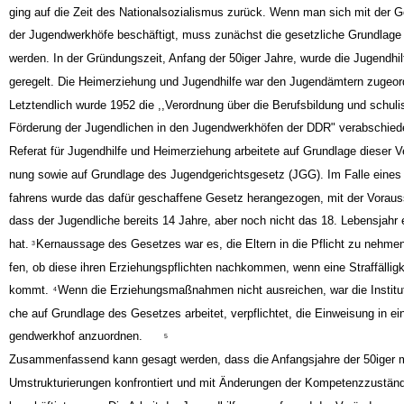
Die Gründungszeit der ersten Jugendwerkhöfe war am Anfang der 50iger Ja
ging auf die Zeit des Nationalsozialismus zurück. Wenn man sich mit der 
der Jugendwerkhöfe beschäftigt, muss zunächst die gesetzliche Grundlage 
werden. In der Gründungszeit, Anfang der 50iger Jahre, wurde die Jugendhil
geregelt. Die Heimerziehung und Jugendhilfe war den Jugendämtern zugeor
Letztendlich wurde 1952 die ,,Verordnung über die Berufsbildung und schul
Förderung der Jugendlichen in den Jugendwerkhöfen der DDR" verabschied
Referat für Jugendhilfe und Heimerziehung arbeitete auf Grundlage dieser V
nung sowie auf Grundlage des Jugendgerichtsgesetz (JGG). Im Falle eines 
fahrens wurde das dafür geschaffene Gesetz herangezogen, mit der Voraus
dass der Jugendliche bereits 14 Jahre, aber noch nicht das 18. Lebensjahr e
hat.
Kernaussage des Gesetzes war es, die Eltern in die Pflicht zu nehmen
3
fen, ob diese ihren Erziehungspflichten nachkommen, wenn eine Straffälligke
kommt.
Wenn die Erziehungsmaßnahmen nicht ausreichen, war die Institut
4
che auf Grundlage des Gesetzes arbeitet, verpflichtet, die Einweisung in ei
gendwerkhof anzuordnen.
5
Zusammenfassend kann gesagt werden, dass die Anfangsjahre der 50iger m
Umstrukturierungen konfrontiert und mit Änderungen der Kompetenzzuständ