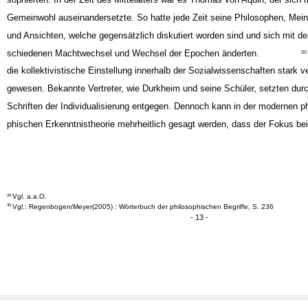
sophierten. In der Zeit des Mittelalters war es Thomas von Aquin, der sich 
Gemeinwohl auseinandersetzte. So hatte jede Zeit seine Philosophen, Mei
und Ansichten, welche gegensätzlich diskutiert worden sind und sich mit d
schiedenen Machtwechsel und Wechsel der Epochen änderten.
30
die kollektivistische Einstellung innerhalb der Sozialwissenschaften stark ve
gewesen. Bekannte Vertreter, wie Durkheim und seine Schüler, setzten durc
Schriften der Individualisierung entgegen. Dennoch kann in der modernen ph
phischen Erkenntnistheorie mehrheitlich gesagt werden, dass der Fokus bei
Vgl. a.a.O.
29
Vgl.: Regenbogen/Meyer(2005) : Wörterbuch der philosophischen Begriffe, S. 236
30
- 13 -