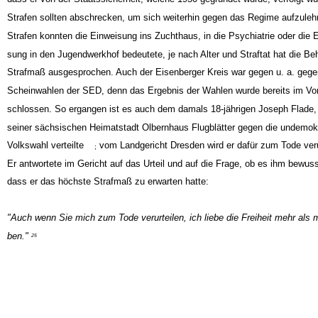
dass er von der Staatssicherheit, welche 1950 gegründet wurde, verfolgt wu
Strafen sollten abschrecken, um sich weiterhin gegen das Regime aufzuleh
Strafen konnten die Einweisung ins Zuchthaus, in die Psychiatrie oder die E
sung in den Jugendwerkhof bedeutete, je nach Alter und Straftat hat die Be
Strafmaß ausgesprochen. Auch der Eisenberger Kreis war gegen u. a. gege
Scheinwahlen der SED, denn das Ergebnis der Wahlen wurde bereits im Vor
schlossen. So ergangen ist es auch dem damals 18-jährigen Joseph Flade, 
seiner sächsischen Heimatstadt Olbernhaus Flugblätter gegen die undemok
Volkswahl verteilte
vom Landgericht Dresden wird er dafür zum Tode verur
;
Er antwortete im Gericht auf das Urteil und auf die Frage, ob es ihm bewuss
dass er das höchste Strafmaß zu erwarten hatte:
"Auch wenn Sie mich zum Tode verurteilen, ich liebe die Freiheit mehr als 
ben."
25