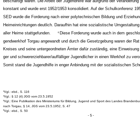
beschäftigt waren. Die Arbeit der Jugendhilfe war aufgrund der Veränderung 
konstant und wurde erst 1952/1953 konsolidiert. Auf der Schulkonferenz 19
SED wurde die Forderung nach einer polytechnischen Bildung und Erziehun
Heimeinrichtungen deutlich. Daraufhin hat eine sozialistische Umgestaltung
aller Heime stattgefunden.
Diese Forderung wurde auch in dem geschl
6
gendwerkhof Torgau angewandt und durch die Gesetzgebung waren der Rat
Kreises und seine untergeordneten Ämter dafür zuständig, eine Einweisung st
ger und schwererziehbarer/auffälliger Jugendlicher in einen Werkhof zu vero
Somit stand die Jugendhilfe in enger Anbindung mit der sozialistischen Sch
Vgl.: ebd., S. 116
3
Vgl.: § 12 (4) JGG vom 23.5.1952
4
Vgl.: Eine Publikation des Ministeriums für Bildung, Jugend und Sport des Landes Brandenbu
5
nach Torgau, § 14, JGS vom 23.5.1952, S. 47
Vgl.: ebd., S. 50
6
- 5 -