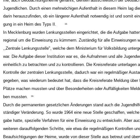
me, auch Beobachtungsheime genannt, dienten ausschließlich der Beobach
Jugendlichen. Durch einen mehrwöchigen Aufenthalt in diesem Heim lag die 
darin herauszufinden, ob ein längerer Aufenthalt notwendig ist und somit ein
gung in ein Heim des Typs II.
15
In Mecklenburg wurden Lenkungsstellen eingerichtet, die die Aufgabe hatten
regional um die Einweisung zu kümmern. Zuständig für alle Einweisungen w
,,Zentrale Lenkungsstelle", welche dem Ministerium für Volksbildung unterg
war. Die Aufgabe dieser Institution war es, die Aufnahmen und alle Jugend
einheitlich zu betrachten und zu kontrollieren. Die Kreisreferate unterlagen 
Kontrolle der zentralen Lenkungsstelle, dadurch war ein regelmäßiger Aust
gegeben, was wiederum bedeutet hat, dass die Kreisreferate Meldung über f
Plätze machen mussten und über Besonderheiten oder Auffälligkeiten Meld
ben mussten.
16
Durch die permanenten gesetzlichen Änderungen stand auch die Jugendhilf
ständiger Veränderung. So wurde 1964 eine neue Stelle geschaffen, welche 
gabe hatte, spezielle Verfahren für eine Einweisung zu entwickeln. Aber auc
weiteren darauffolgenden Schritte, wie etwa die regelmäßigen Kontrollen un