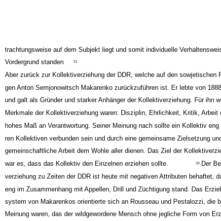
trachtungsweise auf dem Subjekt liegt und somit individuelle Verhaltenswei
Vordergrund standen
31
Aber zurück zur Kollektiverziehung der DDR, welche auf den sowjetischen
gen Anton Semjonowitsch Makarenko zurückzuführen ist. Er lebte von 188
und galt als Gründer und starker Anhänger der Kollektiverziehung. Für ihn w
Merkmale der Kollektiverziehung waren: Disziplin, Ehrlichkeit, Kritik, Arbeit
hohes Maß an Verantwortung. Seiner Meinung nach sollte ein Kollektiv eng 
ren Kollektiven verbunden sein und durch eine gemeinsame Zielsetzung un
gemeinschaftliche Arbeit dem Wohle aller dienen. Das Ziel der Kollektiverz
war es, dass das Kollektiv den Einzelnen erziehen sollte.
Der Beg
32
verziehung zu Zeiten der DDR ist heute mit negativen Attributen behaftet, d
eng im Zusammenhang mit Appellen, Drill und Züchtigung stand. Das Erzie
system von Makarenkos orientierte sich an Rousseau und Pestalozzi, die b