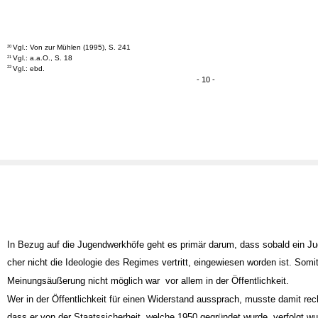
Quelle: Robert-Havemann-Gesellschaft
Vgl.: Von zur Mühlen (1995), S. 241
20
Vgl.: a.a.O., S. 18
21
Vgl.: ebd.
22
- 10 -
In Bezug auf die Jugendwerkhöfe geht es primär darum, dass sobald ein Ju
cher nicht die Ideologie des Regimes vertritt, eingewiesen worden ist. Somit
Meinungsäußerung nicht möglich war ­ vor allem in der Öffentlichkeit.
Wer in der Öffentlichkeit für einen Widerstand aussprach, musste damit re