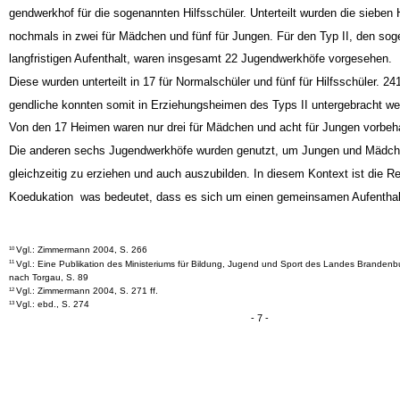
Sieben dieser Werkhöfe waren für die Normalschüler (A) angedacht und ein 
gendwerkhof für die sogenannten Hilfsschüler. Unterteilt wurden die sieben
nochmals in zwei für Mädchen und fünf für Jungen. Für den Typ II, den so
langfristigen Aufenthalt, waren insgesamt 22 Jugendwerkhöfe vorgesehen.
Diese wurden unterteilt in 17 für Normalschüler und fünf für Hilfsschüler. 24
gendliche konnten somit in Erziehungsheimen des Typs II untergebracht we
Von den 17 Heimen waren nur drei für Mädchen und acht für Jungen vorbeha
Die anderen sechs Jugendwerkhöfe wurden genutzt, um Jungen und Mädc
gleichzeitig zu erziehen und auch auszubilden. In diesem Kontext ist die R
Koedukation ­ was bedeutet, dass es sich um einen gemeinsamen Aufenthal
Vgl.: Zimmermann 2004, S. 266
10
Vgl.: Eine Publikation des Ministeriums für Bildung, Jugend und Sport des Landes Brandenb
11
nach Torgau, S. 89
Vgl.: Zimmermann 2004, S. 271 ff.
12
Vgl.: ebd., S. 274
13
- 7 -