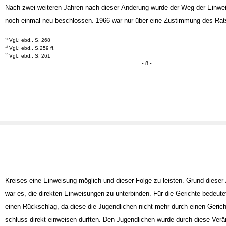
Beaufsichtigungen der Heime, wurde von dieser Stelle aus betreut und über
Nach zwei weiteren Jahren nach dieser Änderung wurde der Weg der Einwe
noch einmal neu beschlossen. 1966 war nur über eine Zustimmung des Rat
Vgl.: ebd., S. 268
14
Vgl.: ebd., S.259 ff.
15
Vgl.: ebd., S. 261
16
- 8 -
Kreises eine Einweisung möglich und dieser Folge zu leisten. Grund dieser
war es, die direkten Einweisungen zu unterbinden. Für die Gerichte bedeute
einen Rückschlag, da diese die Jugendlichen nicht mehr durch einen Gerich