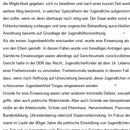
schluss direkt einweisen durften. Den Jugendlichen wurde durch diese Verä
die Möglichkeit gegeben, sich zu bewähren und nach einer kurzen Zeit wurd
weitere Weg bestimmt, in welches Spezialheim der Jugendliche aufgenomm
den sollte, wenn es denn überhaupt noch nötig war. Der Staat wollte somit e
Fehlentscheidung vorbeugen und eine ungerechte Behandlung ausschließen
Anordnung basierte auf Grundlage der Jugendhilfeverordnung.
17
Als die ersten Jugendwerkhöfe entstanden sind, wurde eine Einweisung als
von den Eltern gestellt. In diesen Fällen wurde von freiwilligen Anträgen ge
Sämtliche Einweisungen waren allerdings auf Gerichtsurteile zurückzuführe
Gericht hatte in der DDR das Recht, Jugendliche/Kinder ab dem 14. Lebens
einer Freiheitsstrafe zu verurteilen. Freiheitsstrafe bedeutete in diesem Fall
dass, wenn noch Hoffnung auf Umerziehung bestand, diese Jugendlichen in
schlossenen Jugendwerkhof Torgau eingewiesen wurden.
18
Gründe für eine Einweisung waren unter anderem kriminelle Delikte, sexuell
griffe, aber auch politische Widerstände. Aber auch Gründe wie beispielswei
stöße an der Arbeitsstelle, Schule und Elternhaus, Herumtreiberei, Passve
Bandenbildung, Urkundenbetrug oder/und Staatsverleumdung. Im Fokus de
stand im Laufe der 80iger Jahre die politische Einstellung von Jugendlichen.