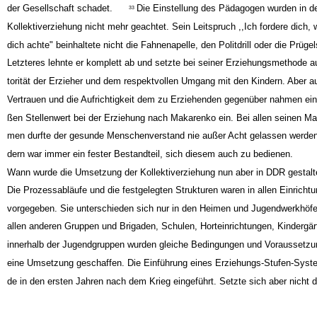
Meinung waren, das der wildgewordene Mensch ohne jegliche Form von Er
der Gesellschaft schadet.
Die Einstellung des Pädagogen wurden in de
33
Kollektiverziehung nicht mehr geachtet. Sein Leitspruch ,,Ich fordere dich, w
dich achte" beinhaltete nicht die Fahnenapelle, den Politdrill oder die Prügel
Letzteres lehnte er komplett ab und setzte bei seiner Erziehungsmethode au
torität der Erzieher und dem respektvollen Umgang mit den Kindern. Aber a
Vertrauen und die Aufrichtigkeit dem zu Erziehenden gegenüber nahmen ein
ßen Stellenwert bei der Erziehung nach Makarenko ein. Bei allen seinen M
men durfte der gesunde Menschenverstand nie außer Acht gelassen werden
dern war immer ein fester Bestandteil, sich diesem auch zu bedienen.
Wann wurde die Umsetzung der Kollektiverziehung nun aber in DDR gestalt
Die Prozessabläufe und die festgelegten Strukturen waren in allen Einricht
vorgegeben. Sie unterschieden sich nur in den Heimen und Jugendwerkhöfe
allen anderen Gruppen und Brigaden, Schulen, Horteinrichtungen, Kindergär
innerhalb der Jugendgruppen wurden gleiche Bedingungen und Voraussetzu
eine Umsetzung geschaffen. Die Einführung eines Erziehungs-Stufen-Syst
de in den ersten Jahren nach dem Krieg eingeführt. Setzte sich aber nicht d