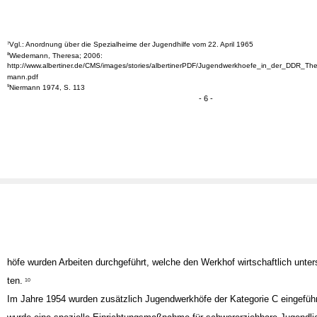
Vgl.: Anordnung über die Spezialheime der Jugendhilfe vom 22. April 1965
7
Wiedemann, Theresa; 2006:
8
http://www.albertiner.de/CMS/images/stories/albertinerPDF/Jugendwerkhoefe_in_der_DDR_T
mann.pdf
Niermann 1974, S. 113
9
- 6 -
höfe wurden Arbeiten durchgeführt, welche den Werkhof wirtschaftlich unter
ten.
10
Im Jahre 1954 wurden zusätzlich Jugendwerkhöfe der Kategorie C eingeführ