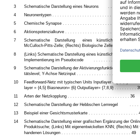
3
Schematische Darstellung eines Neurons
. . . . . . . . . . . . 
4
Neuronentypen . . . . . . . . . . . . . . . . . . . . . . . . . . . . . . 18
5
Chemische Synapse . . . . . . . . . . . . . . . . . . . . . . . . . . . . 21
6
Aktionspotenzialkurve . . . . . . . . . . . . . . . . . . . . . . . . . . 23
7
Schematische
Darstellung
eines
künstlichen
Neurons;
McCulloch-Pitts-Zelle; (Rechts) Biologische Zelle
. . . . . 
8
(Links) Schematische Darstellung eines künstlichen Neurons; (
Implementierung im Pseudocode
. . . . . . . . . . . . . . . . . .
9
Schematische Darstellung der Aktivierungsfunktion: X-Achse Akt
tätslevel; Y-Achse Netzinput . . . . . . . . . . . . . . . . . . . . . . . 31
10
Feedforward-Netz mit typischen Units Inputlayer = {1,2,3} Hidde
layer = {4,5} Biasneuron= {6} Outputlayer= {7,8,9} . . . . . . . . . 3
11
Arten der Netzkopplung . . . . . . . . . . . . . . . . . . . . . . . . . 36
12
Schematische Darstellung der Hebbschen Lernregel
. . . .
13
Beispiel einer Gesichtsmusterkarte . . . . . . . . . . . . . . . . . . . .
14
Schematische Darstellung einer grafischen Ergänzung der Onlin
Produktsuche; (Links) Mit eigenentwickelten KNN; (Rechts) Mit 
handenen Lösungen . . . . . . . . . . . . . . . . . . . . . . . . . . . . 49