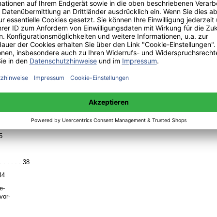
. . . . 16
(Links)
. . . . . . 28
Rechts)
 . . 29
ivi-
n-
5
 . . . . . . 38
 44
e-
vor-