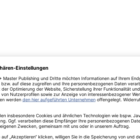
ta-
.
6
 . 15