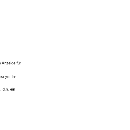
he Anzeige für
ynonym In-
", d.h. ein