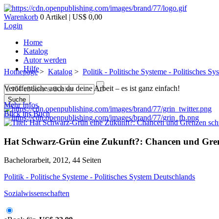
Warenkorb
0 Artikel | US$ 0,00
Login
Home
Katalog
Autor werden
Hilfe
Homepage
>
Katalog
>
Politik - Politische Systeme - Politisches S
Veröffentliche auch du deine Arbeit – es ist ganz einfach!
Suche
Mehr Infos
Blick ins Buch
Hat Schwarz-Grün eine Zukunft?: Chancen und Gre
Bachelorarbeit, 2012, 44 Seiten
Politik - Politische Systeme - Politisches System Deutschlands
Sozialwissenschaften