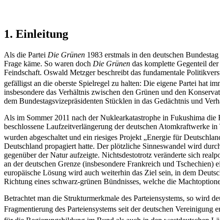
1. Einleitung
Als die Partei
Die Grünen
1983 erstmals in den deutschen Bundestag 
Frage käme. So waren doch
Die Grünen
das komplette Gegenteil der
Feindschaft. Oswald Metzger beschreibt das fundamentale Politikverstä
gefälligst an die oberste Spielregel zu halten: Die eigene Partei hat 
insbesondere das Verhältnis zwischen den Grünen und den Konservati
dem Bundestagsvizepräsidenten Stücklen in das Gedächtnis und Verhält
Als im Sommer 2011 nach der Nuklearkatastrophe in Fukushima die 
beschlossene Laufzeitverlängerung der deutschen Atomkraftwerke in 
wurden abgeschaltet und ein riesiges Projekt „Energie für Deutschlan
Deutschland propagiert hatte. Der plötzliche Sinneswandel wird durc
gegenüber der Natur aufzeigte. Nichtsdestotrotz veränderte sich realp
an der deutschen Grenze (insbesondere Frankreich und Tschechien) e
europäische Lösung wird auch weiterhin das Ziel sein, in dem Deutsch
Richtung eines schwarz-grünen Bündnisses, welche die Machtoptione
Betrachtet man die Strukturmerkmale des Parteiensystems, so wird deu
Fragmentierung des Parteiensystems seit der deutschen Vereinigung e