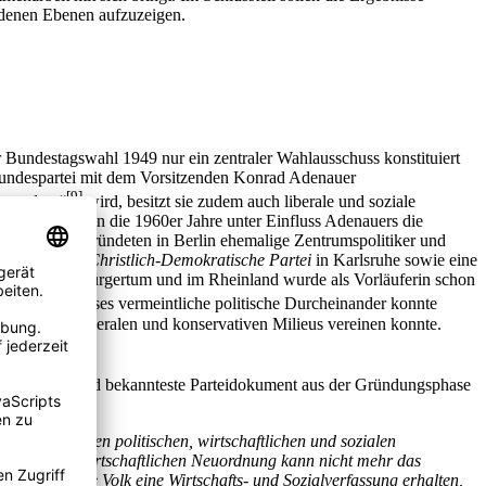
edenen Ebenen aufzuzeigen.
r Bundestagswahl 1949 nur ein zentraler Wahlausschuss konstituiert
r Bundespartei mit dem Vorsitzenden Konrad Adenauer
[9]
ugeordnet“
wird, besitzt sie zudem auch liberale und soziale
tion, die bis in die 1960er Jahre unter Einfluss Adenauers die
tellungen: So gründeten in Berlin ehemalige Zentrumspolitiker und
reiburg, eine
Christlich-Demokratische Partei
in Karlsruhe sowie eine
le Kräfte im Bürgertum und im Rheinland wurde als Vorläuferin schon
[10]
 trug.
Dieses vermeintliche politische Durcheinander konnte
 sozialen, liberalen und konservativen Milieus vereinen konnte.
wichtigste und bekannteste Parteidokument aus der Gründungsphase
dem furchtbaren politischen, wirtschaftlichen und sozialen
ozialen und wirtschaftlichen Neuordnung kann nicht mehr das
das deutsche Volk eine Wirtschafts- und Sozialverfassung erhalten,