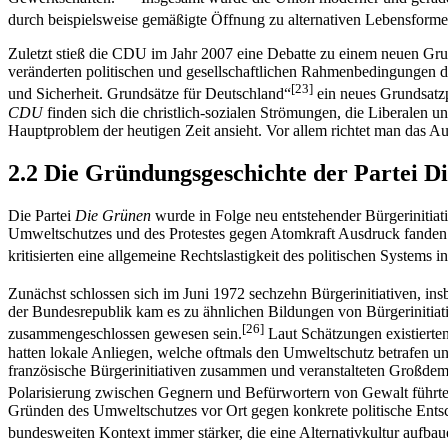
durch beispielsweise gemäßigte Öffnung zu alternativen Lebensforme
Zuletzt stieß die CDU im Jahr 2007 eine Debatte zu einem neuen Grun
veränderten politischen und gesellschaftlichen Rahmenbedingungen d
[23]
und Sicherheit. Grundsätze für Deutschland“
ein neues Grundsatzp
CDU
finden sich die christlich-sozialen Strömungen, die Liberalen 
Hauptproblem der heutigen Zeit ansieht. Vor allem richtet man das
2.2 Die Gründungsgeschichte der Partei D
Die Partei
Die Grünen
wurde in Folge neu entstehender Bürgerinitiat
Umweltschutzes und des Protestes gegen Atomkraft Ausdruck fanden. 
kritisierten eine allgemeine Rechtslastigkeit des politischen Systems
Zunächst schlossen sich im Juni 1972 sechzehn Bürgerinitiativen, 
der Bundesrepublik kam es zu ähnlichen Bildungen von Bürgerinitiativ
[26]
zusammengeschlossen gewesen sein.
Laut Schätzungen existierten
hatten lokale Anliegen, welche oftmals den Umweltschutz betrafen u
französische Bürgerinitiativen zusammen und veranstalteten Großdem
Polarisierung zwischen Gegnern und Befürwortern von Gewalt führte
Gründen des Umweltschutzes vor Ort gegen konkrete politische Ents
bundesweiten Kontext immer stärker, die eine Alternativkultur aufba