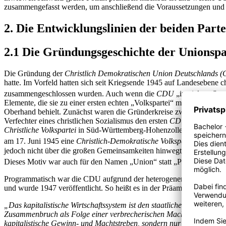
zusammengefasst werden, um anschließend die Voraussetzungen und P
2. Die Entwicklungslinien der beiden Parte
2.1 Die Gründungsgeschichte der Unionspa
Die Gründung der
Christlich Demokratischen Union Deutschlands 
hatte. Im Vorfeld hatten sich seit Kriegsende 1945 auf Landesebene 
zusammengeschlossen wurden. Auch wenn die
CDU
„in vielen „Sta
Elemente, die sie zu einer ersten echten „Volkspartei“ machen. In den
Oberhand behielt. Zunächst waren die Gründerkreise zwar christlich au
Verfechter eines christlichen Sozialismus den ersten
CDU
- Verband. 
Christliche Volkspartei
in Süd-Württemberg-Hohenzollern. Im Norden st
am 17. Juni 1945 eine
Christlich-Demokratische Volkspartei (CDVP)
jedoch nicht über die großen Gemeinsamkeiten hinwegtäuschen, sodass
Dieses Motiv war auch für den Namen „Union“ statt „Partei“ verantwo
Programmatisch war die CDU aufgrund der heterogenen Gründungsgru
und wurde 1947 veröffentlicht. So heißt es in der Präambel des Ahle
„Das kapitalistische Wirtschaftssystem ist den staatlichen und sozial
Zusammenbruch als Folge einer verbrecherischen Machtpolitik kann n
kapitalistische Gewinn- und Machtstreben, sondern nur das Wohlergeh