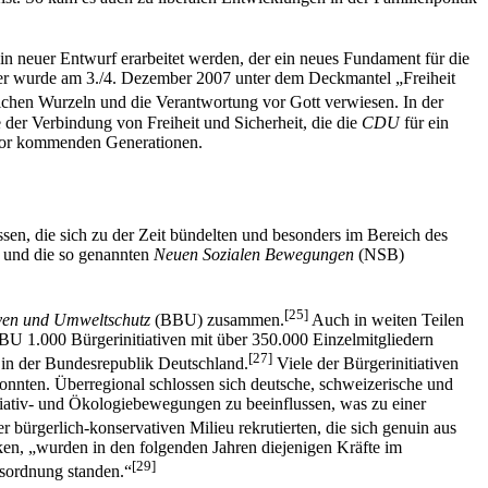
in neuer Entwurf erarbeitet werden, der ein neues Fundament für die
ver wurde am 3./4. Dezember 2007 unter dem Deckmantel „Freiheit
lichen Wurzeln und die Verantwortung vor Gott verwiesen. In der
 der Verbindung von Freiheit und Sicherheit, die die
CDU
für ein
 vor kommenden Generationen.
sen, die sich zu der Zeit bündelten und besonders im Bereich des
n und die so genannten
Neuen Sozialen Bewegungen
(NSB)
[25]
iven und Umweltschutz
(BBU) zusammen.
Auch in weiten Teilen
BBU 1.000 Bürgerinitiativen mit über 350.000 Einzelmitgliedern
[27]
 in der Bundesrepublik Deutschland.
Viele der Bürgerinitiativen
nnten. Überregional schlossen sich deutsche, schweizerische und
tiativ- und Ökologiebewegungen zu beeinflussen, was zu einer
 bürgerlich-konservativen Milieu rekrutierten, die sich genuin aus
n, „wurden in den folgenden Jahren diejenigen Kräfte im
[29]
tsordnung standen.“