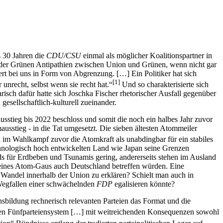
s 30 Jahren die
CDU/CSU
einmal als möglicher Koalitionspartner in
g der Grünen Antipathien zwischen Union und Grünen, wenn nicht gar
iert bei uns in Form von Abgrenzung. […] Ein Politiker hat sich
[1]
 unrecht, selbst wenn sie recht hat.“
Und so charakterisierte sich
ch dafür hatte sich Joschka Fischer rhetorischer Ausfall gegenüber
esellschaftlich-kulturell zueinander.
stieg bis 2022 beschloss und somit die noch ein halbes Jahr zuvor
sstieg - in die Tat umgesetzt. Die sieben ältesten Atommeiler
 im Wahlkampf zuvor die Atomkraft als unabdingbar für ein stabiles
echnologisch hoch entwickelten Land wie Japan seine Grenzen
ands für Erdbeben und Tsunamis gering, andererseits stehen im Ausland
 eines Atom-Gaus auch Deutschland betreffen würden. Eine
e Wandel innerhalb der Union zu erklären? Schielt man auch in
Wegfallen einer schwächelnden
FDP
egalisieren könnte?
nsbildung rechnerisch relevanten Parteien das Format und die
den Fünfparteiensystem […] mit weitreichenden Konsequenzen sowohl