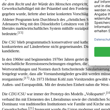
die dem Recht und der Würde des Menschen entspricht, dem geistigen
Gewerkschaftsflügel mit der Präambel und den Forderungen zur Verges
gegeben wurde, lieferte aber keine konkreten Vorschläge für die Ver
[1
Ahlener Programm kein Durchbruch des „christlichen Sozialismus“
Adenauers Weg mit den Düsseldorfer Leitsätzen von 1949 durch, in d
liberales marktwirtschaftliches System mithilfe sozialpolitischer Kom
[15]
bedeutete.
Die
CSU
blieb programmatisch konservativer und katholisch geprägte
konkurrierten auf Länderebene nicht gegeneinander. Die
CSU
mit ihr
kandidierte.
In den 1960er und beginnenden 1970er Jahren geriet die Union immer
wirtschaftliche Rezensionserscheinungen eingehen, die Entspannungspo
Wertvorstellungen und Normen durch fortschreitende Säkularisierun
festgelegt wurde, dass alle Vorstandsmitglieder gewählt werden müsse
[17]
reorganisierte.
Als 1973 Helmut Kohl zum Vorsitzenden gewählt wurde
Außen- und Europapolitik. Mit der deutschen Einheit nahm die West
[1
Die
CDU/CSU
war immer der Prototyp des Modells „Volkspartei“.
verband ihn mit Elementen des Liberalismus sowie der christlichen So
Dominanz von traditionellen Institutionen wie Familie und Kirche und
[21]
Gewerkschaften.
Insgesamt wurde die Union moderner und gerade d