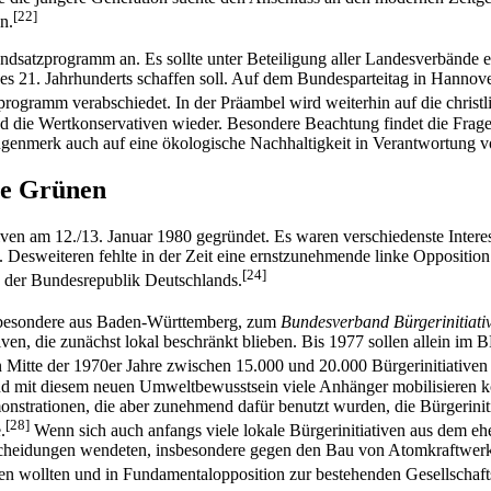
[22]
n.
dsatzprogramm an. Es sollte unter Beteiligung aller Landesverbände e
es 21. Jahrhunderts schaffen soll. Auf dem Bundesparteitag in Hanno
rogramm verabschiedet. In der Präambel wird weiterhin auf die christ
und die Wertkonservativen wieder. Besondere Beachtung findet die Frage
 Augenmerk auch auf eine ökologische Nachhaltigkeit in Verantwortung
ie Grünen
iven am 12./13. Januar 1980 gegründet. Es waren verschiedenste Interes
Desweiteren fehlte in der Zeit eine ernstzunehmende linke Oppositio
[24]
 in der Bundesrepublik Deutschlands.
insbesondere aus Baden-Württemberg, zum
Bundesverband Bürgerinitiat
en, die zunächst lokal beschränkt blieben. Bis 1977 sollen allein im 
 Mitte der 1970er Jahre zwischen 15.000 und 20.000 Bürgerinitiativen
nd mit diesem neuen Umweltbewusstsein viele Anhänger mobilisieren ko
onstrationen, die aber zunehmend dafür benutzt wurden, die Bürgerini
[28]
.
Wenn sich auch anfangs viele lokale Bürgerinitiativen aus dem eher
cheidungen wendeten, insbesondere gegen den Bau von Atomkraftwerke
uen wollten und in Fundamentalopposition zur bestehenden Gesellschaf