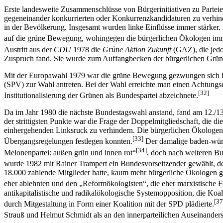
Erste landesweite Zusammenschlüsse von Bürgerinitiativen zu Parteien 
gegeneinander konkurrierten oder Konkurrenzkandidaturen zu verhind
in der Bevölkerung. Insgesamt wurden linke Einflüsse immer stärker
auf die grüne Bewegung, wohingegen die bürgerlichen Ökologen imme
Austritt aus der
CDU
1978 die
Grüne Aktion Zukunft
(GAZ), die jed
Zuspruch fand. Sie wurde zum Auffangbecken der bürgerlichen Grüne
Mit der Europawahl 1979 war die grüne Bewegung gezwungen sich bunde
(SPV) zur Wahl antreten. Bei der Wahl erreichte man einen Achtungse
[32]
Institutionalisierung der Grünen als Bundespartei abzeichnete.
Da im Jahr 1980 die nächste Bundestagswahl anstand, fand am 12./1
der strittigsten Punkte war die Frage der Doppelmitgliedschaft, die 
einhergehenden Linksruck zu verhindern. Die bürgerlichen Ökologen
[33]
Übergangsregelungen festlegen konnten.
Der damalige baden-würt
[34]
Melonenpartei: außen grün und innen rot“
, doch nach weiteren Bu
wurde 1982 mit Rainer Trampert ein Bundesvorseitzender gewählt, d
18.000 zahlende Mitglieder hatte, kaum mehr bürgerliche Ökologen g
eher ablehnten und den „Reformökologisten“, die eher marxis­tische F
antikapitalistische und radikalökologische Systemopposition, die Koal
[37
durch Mitgestaltung in Form einer Koalition mit der SPD plädierte.
Strauß und Helmut Schmidt als an den innerparteilichen Auseinander