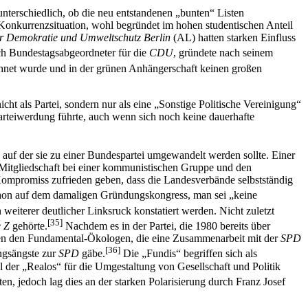
unterschiedlich, ob die neu entstandenen „bunten“ Listen
Konkurrenzsituation, wohl begründet im hohen studentischen Anteil
für Demokratie und Umweltschutz Berlin
(AL) hatten starken Einfluss
ch Bundestagsabgeordneter für die
CDU
, gründete nach seinem
hnet wurde und in der grünen Anhängerschaft keinen großen
 als Partei, sondern nur als eine „Sonstige Politische Vereinigung“
arteiwerdung führte, auch wenn sich noch keine dauerhafte
, auf der sie zu einer Bundespartei umgewandelt werden sollte. Einer
e Mitgliedschaft bei einer kommunistischen Gruppe und den
ompromiss zufrieden geben, dass die Landesverbände selbstständig
chon auf dem damaligen Gründungskongress, man sei „keine
iterer deutlicher Linksruck konstatiert werden. Nicht zuletzt
[35]
 Z
gehörte.
Nachdem es in der Partei, die 1980 bereits über
chen den Fundamental-Ökologen, die eine Zusammenarbeit mit der
SPD
[36]
ngs­ängste zur
SPD
gäbe.
Die „Fundis“ begriffen sich als
el der „Realos“ für die Umgestaltung von Gesellschaft und Politik
 jedoch lag dies an der starken Polarisierung durch Franz Josef