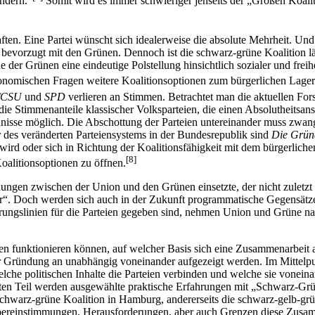
ndern.“
Somit wird es immer schwieriger jenseits der „Großen Koaliti
en. Eine Partei wünscht sich idealerweise die absolute Mehrheit. Und
bevorzugt mit den Grünen. Dennoch ist die schwarz-grüne Koalition län
e der Grünen eine eindeutige Polstellung hinsichtlich sozialer und fre
ökonomischen Fragen weitere Koalitionsoptionen zum bürgerlichen Lager
/CSU
und
SPD
verlieren an Stimmen. Betrachtet man die aktuellen Fo
ie Stimmenanteile klassischer Volksparteien, die einen Absolutheitsan
dnisse möglich. Die Abschottung der Parteien untereinander muss zwang
ur des veränderten Parteiensystems in der Bundesrepublik sind
Die Grün
 wird oder sich in Richtung der Koalitionsfähigkeit mit dem bürgerlich
[8]
oalitionsoptionen zu öffnen.
ehungen zwischen der Union und den Grünen einsetzte, der nicht zulet
r“. Doch werden sich auch in der Zukunft programmatische Gegensätze 
erungslinien für die Parteien gegeben sind, nehmen Union und Grüne na
en funktionieren können, auf welcher Basis sich eine Zusammenarbeit 
rer Gründung an unabhängig voneinander aufgezeigt werden. Im Mittelpu
elche politischen Inhalte die Parteien verbinden und welche sie vonein
dritten Teil werden ausgewählte praktische Erfahrungen mit „Schwarz
schwarz-grüne Koalition in Hamburg, andererseits die schwarz-gelb-grü
ereinstimmungen, Herausforderungen, aber auch Grenzen diese Zusammen