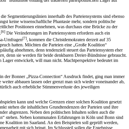
on“ Bündnisse entlang der tradierten parteipolitischen Lager auf
 die Segmentierungslinien innerhalb des Parteiensystems sind ebenso
gst keine wissenschaftliche Phantasie mehr, sondern politische
iheitlicher Positionen einnehmen, was durchaus eine Brücke zu der
[6]
.
Die Veränderungen im Parteiensystem erfordern auch ein
[7]
rsa-Umfragen
, kommen die Christdemokraten derzeit auf 35
spruch hatten. Möchten die Parteien eine „Große Koalition“
släufig abnehmen, denn tendenziell steuert das Parteiensystem eher
en,
denn sie werden für beide denkbaren Dreier-Bündnisse gebraucht.
en Lager entwickelt, will man nicht. Machtperspektive bedeutet im
zt in der Bonner „Pizza-Connection“ Ausdruck findet, ging man immer
weiter abbauen lassen oder grenzt man sich wieder voneinander ab,
türlich auch erhebliche Stimmenverluste des jeweiligen
abspielen kann und welche Grenzen einer solchen Koalition gesetzt
nkt stehen die inhaltlichen Grundtendenzen der Parteien und ihre
ander abgrenzen. Neben den politischen Inhalten sollen auch die
-Grün“ stehen. Neben kommunalen Erfahrungen in Köln und Bonn sind
ne Koalition im Saarland. An den Beispielen soll geprüft werden,
arbeit mit sich bringt. Im Schlussteil sollen die Ergebnisse