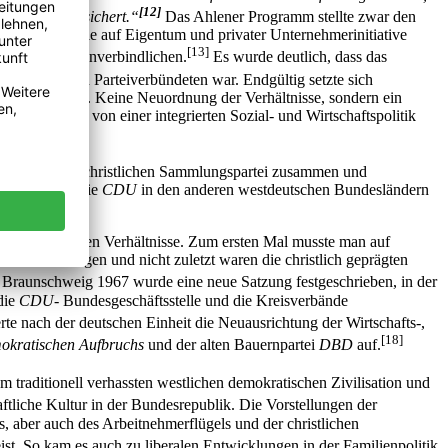
[12]
eren Frieden sichert.“
Das Ahlener Programm stellte zwar den
em die Garantie auf Eigentum und privater Unternehmerinitiative
[13]
ckte sich im Unverbindlichen.
Es wurde deutlich, dass das
sozialistischen Parteiverbündeten war. Endgültig setzte sich
schaffen wurde. Keine Neuordnung der Verhältnisse, sondern ein
den Abschied von einer integrierten Sozial- und Wirtschaftspolitik
er konservativ-christlichen Sammlungspartei zusammen und
 wohingegen die
CDU
in den anderen westdeutschen Bundesländern
sellschaftlichen Verhältnisse. Zum ersten Mal musste man auf
vernachlässigen und nicht zuletzt waren die christlich geprägten
Braunschweig 1967 wurde eine neue Satzung festgeschrieben, in der
die
CDU-
Bundesgeschäftsstelle und die Kreisverbände
rte nach der deutschen Einheit die Neuausrichtung der Wirtschafts-,
[18]
kratischen Aufbruchs
und der alten Bauernpartei
DBD
auf.
m traditionell verhassten westlichen demokratischen Zivilisation und
tliche Kultur in der Bundesrepublik. Die Vorstellungen der
s, aber auch des Arbeitnehmerflügels und der christlichen
t. So kam es auch zu liberalen Entwicklungen in der Familienpolitik