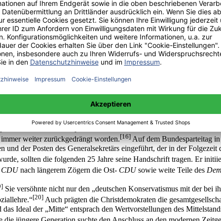
 und materiellen Aufbau unseres Volkes dient und den inneren und äuß
ellschaftung zufrieden und auch den konservativ-bürgerlichen Teil, d
gesellschaftung und Ausgestaltung der sozialen Ordnung, sondern verste
4]
, sondern vielmehr ein Sieg Adenauers und seiner konservativen, anti-
er die bis heute bestehende Formel der „Sozialen Marktwirtschaft“ ge
ponenten sollte zur Grundlage christdemokratischer Politik werden, was 
r als die
CDU
. Beide Parteien schlossen sich auf Bundesebene zu ein
em Ursprung im Bundesland Bayern kandidierte auch nur im selbigen,
 mehr unter Anpassungsdruck durch die veränderten politischen und ge
litik zwischen den Supermächten drohte vitale deutsche Interessen zu 
[16]
g immer weiter zurückgedrängt worden.
Auf dem Bundesparteitag in 
n und der Posten des Generalsekretärs eingeführt, der in der Folgezeit 
, sollten die folgenden 25 Jahre seine Handschrift tragen. Er initiie
-
CDU
nach längerem Zögern die Ost-
CDU
sowie weite Teile des
Demo
9]
Sie versöhnte nicht nur den „deutschen Konservatismus mit der bei ih
[20]
ziallehre.“
Auch prägten die Christdemokraten die gesamtgesellschaf
 das Ideal der „Mitte“ entsprach den Wertvorstellungen des Mittelstand
ie jüngere Generation suchte den Anschluss an den modernen Zeitgeis