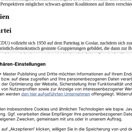
erspektiven möglicher schwarz-grüner Koalitionen auf ihren verschi
ien
rtei
(CDU)
vollzieht sich 1950 auf dem Parteitag in Goslar, nachdem sich zu
christlich-demokratisch gesinnte Gruppierungen gebildet, die dann zu
mmbäumen“ der konservativen und/ oder christlichen Parteienfamilie z
 Gründungskreisen dominiert jedoch zunächst noch die katholische Tradi
sgerichtet, jedoch hatten sie politisch zum Teil unterschiedliche Vors
In Süddeutschland bildeten sich eine
Christlich-Soziale Volkspartei
in F
ützten sich die Gründer auf protestantische, konservative und libera
gegründet, die die Formel „Sozialismus aus christlicher Verantwortung“
 man alle Kräfte rechts von der Sozialdemokratie aus den bürgerlichen,
[11]
rtlich.
ppierungen durchaus gespalten. Das Ahlener Programm ist das wohl 
ner Programms:
en Lebensinteressen des deutschen Volkes nicht gerecht geworden. Nach 
ur eine Neuordnung von Grund aus erfolgen. Inhalt und Ziel dieser s
en unseres Volkes sein. Durch eine gemeinwirtschaftliche Ordnung soll 