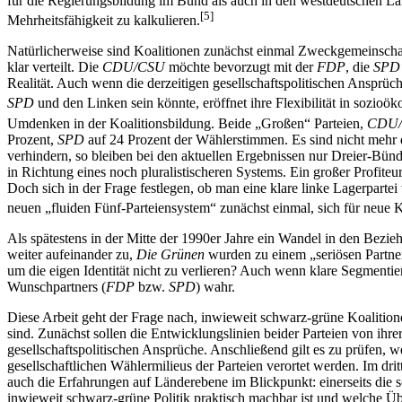
für die Regierungsbildung im Bund als auch in den westdeutschen Lä
[5]
Mehrheitsfähigkeit zu kalkulieren.
Natürlicherweise sind Koalitionen zunächst einmal Zweckgemeinschaft
klar verteilt. Die
CDU/CSU
möchte bevorzugt mit der
FDP
, die
SPD
Realität. Auch wenn die derzeitigen gesellschaftspolitischen Ansprüch
SPD
und den Linken sein könnte, eröffnet ihre Flexibilität in sozio
Umdenken in der Koalitionsbildung. Beide „Großen“ Parteien,
CDU
Prozent,
SPD
auf 24 Prozent der Wählerstimmen. Es sind nicht mehr d
verhindern, so bleiben bei den aktuellen Ergebnissen nur Dreier-Bün
in Richtung eines noch pluralistischeren Systems. Ein großer Profite
Doch sich in der Frage festlegen, ob man eine klare linke Lagerpartei
neuen „fluiden Fünf-Parteiensystem“ zunächst einmal, sich für neue K
Als spätestens in der Mitte der 1990er Jahre ein Wandel in den Bezi
weiter aufeinander zu,
Die Grünen
wurden zu einem „seriösen Partne
um die eigen Identität nicht zu verlieren? Auch wenn klare Segmenti
Wunschpartners (
FDP
bzw.
SPD
) wahr.
Diese Arbeit geht der Frage nach, inwieweit schwarz-grüne Koalition
sind. Zunächst sollen die Entwicklungslinien beider Parteien von ih
gesellschaftspolitischen Ansprüche. Anschließend gilt es zu prüfen, w
gesellschaftlichen Wählermilieus der Parteien verortet werden. Im 
auch die Erfahrungen auf Länderebene im Blickpunkt: einerseits die 
inwieweit schwarz-grüne Politik praktisch machbar ist und welche Üb