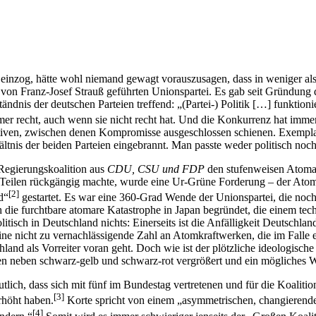
einzog, hätte wohl niemand gewagt vorauszusagen, dass in weniger al
 von Franz-Josef Strauß geführten Unionspartei. Es gab seit Gründun
ndnis der deutschen Parteien treffend: „(Partei-) Politik […] funktion
immer recht, auch wenn sie nicht recht hat. Und die Konkurrenz hat immer
ven, zwischen denen Kompromisse ausgeschlossen schienen. Exemplaris
nis der beiden Parteien eingebrannt. Man passte weder politisch noch g
Regierungskoalition aus
CDU, CSU und FDP
den stufenweisen Atomaus
Teilen rückgängig machte, wurde eine Ur-Grüne Forderung – der Atomau
[2]
d“
gestartet. Es war eine 360-Grad Wende der Unionspartei, die noch
h die furchtbare atomare Katastrophe in Japan begründet, die einem t
olitisch in Deutschland nichts: Einerseits ist die Anfälligkeit Deutschl
ine nicht zu vernachlässigende Zahl an Atomkraftwerken, die im Falle
land als Vorreiter voran geht. Doch wie ist der plötzliche ideologisch
n neben schwarz-gelb und schwarz-rot vergrößert und ein mögliches 
tlich, dass sich mit fünf im Bundestag vertretenen und für die Koalitio
[3]
rhöht haben.
Korte spricht von einem „asymmetrischen, changieren
[4]