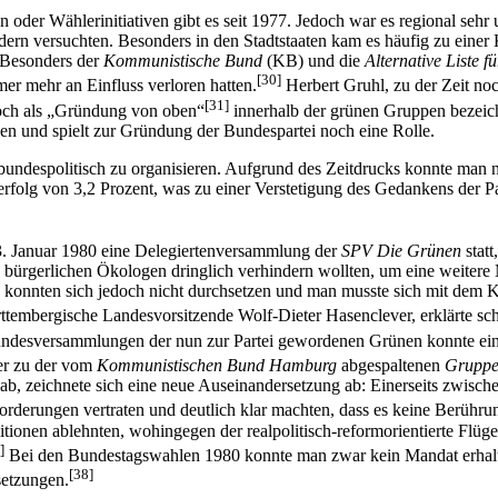
oder Wählerinitiativen gibt es seit 1977. Jedoch war es regional sehr 
ern versuchten. Besonders in den Stadtstaaten kam es häufig zu einer 
. Besonders der
Kommunistische Bund
(KB) und die
Alternative Liste 
[30]
r mehr an Einfluss verloren hatten.
Herbert Gruhl, zu der Zeit no
[31]
och als „Gründung von oben“
innerhalb der grünen Gruppen bezeic
n und spielt zur Gründung der Bundespartei noch eine Rolle.
spolitisch zu organisieren. Aufgrund des Zeitdrucks konnte man nicht
rfolg von 3,2 Prozent, was zu einer Verstetigung des Gedankens der P
3. Januar 1980 eine Delegiertenversammlung der
SPV Die Grünen
statt
die bürgerlichen Ökologen dringlich verhindern wollten, um eine weiter
 konnten sich jedoch nicht durchsetzen und man musste sich mit dem K
tembergische Landesvorsitzende Wolf-Dieter Hasenclever, erklärte s
ndesversammlungen der nun zur Partei gewordenen Grünen konnte ein we
er zu der vom
Kommunistischen Bund Hamburg
abgespaltenen
Gruppe
ab, zeichnete sich eine neue Auseinandersetzung ab: Einerseits zwis
orderungen vertraten und deutlich klar machten, dass es keine Berühru
itionen ablehnten, wohingegen der realpolitisch-reformorientierte Flüg
]
Bei den Bundestagswahlen 1980 konnte man zwar kein Mandat erhalten,
[38]
setzungen.