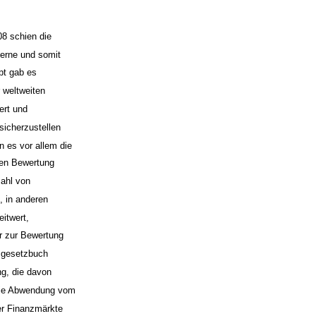
8 schien die
zerne und somit
pt gab es
 weltweiten
ert und
sicherzustellen
 es vor allem die
ren Bewertung
zahl von
, in anderen
itwert,
hr zur Bewertung
sgesetzbuch
ng, die davon
ie Abwendung vom
der Finanzmärkte