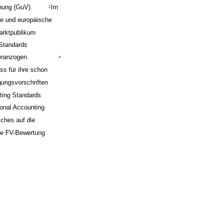
nung (GuV).
Im
3
he und europäische
arktpublikum
 Standards
eranzogen.
4
s für ihre schon
ungsvorschriften
rting Standards
ional Accounting
lches auf die
die FV-Bewertung