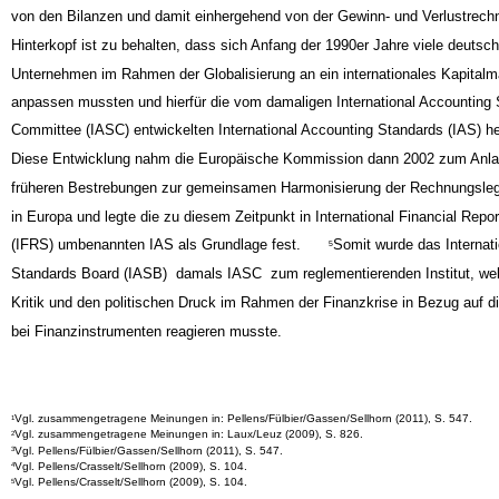
von den Bilanzen und damit einhergehend von der Gewinn- und Verlustrech
Hinterkopf ist zu behalten, dass sich Anfang der 1990er Jahre viele deutsc
Unternehmen im Rahmen der Globalisierung an ein internationales Kapitalm
anpassen mussten und hierfür die vom damaligen International Accounting
Committee (IASC) entwickelten International Accounting Standards (IAS) h
Diese Entwicklung nahm die Europäische Kommission dann 2002 zum Anlas
früheren Bestrebungen zur gemeinsamen Harmonisierung der Rechnungsleg
in Europa und legte die zu diesem Zeitpunkt in International Financial Repo
(IFRS) umbenannten IAS als Grundlage fest.
Somit wurde das Internat
5
Standards Board (IASB) ­ damals IASC ­ zum reglementierenden Institut, we
Kritik und den politischen Druck im Rahmen der Finanzkrise in Bezug auf 
bei Finanzinstrumenten reagieren musste.
Vgl. zusammengetragene Meinungen in: Pellens/Fülbier/Gassen/Sellhorn (2011), S. 547.
1
Vgl. zusammengetragene Meinungen in: Laux/Leuz (2009), S. 826.
2
Vgl. Pellens/Fülbier/Gassen/Sellhorn (2011), S. 547.
3
Vgl. Pellens/Crasselt/Sellhorn (2009), S. 104.
4
Vgl. Pellens/Crasselt/Sellhorn (2009), S. 104.
5