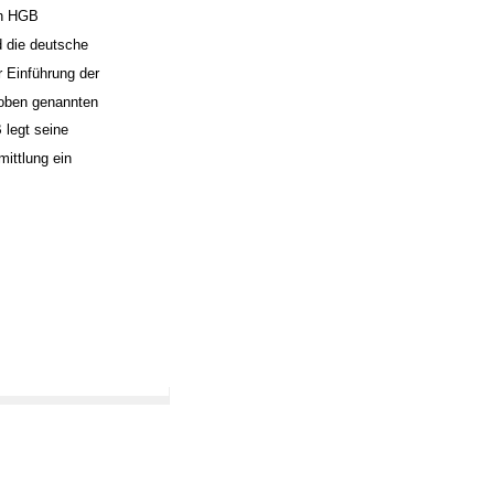
ch HGB
d die deutsche
 Einführung der
 oben genannten
legt seine
mittlung ein