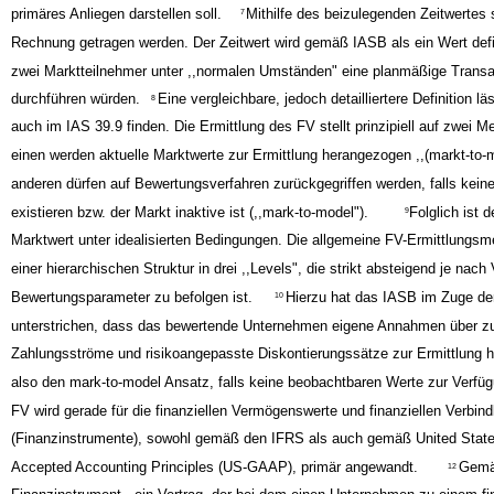
primäres Anliegen darstellen soll.
Mithilfe des beizulegenden Zeitwertes 
7
Rechnung getragen werden. Der Zeitwert wird gemäß IASB als ein Wert defi
zwei Marktteilnehmer unter ,,normalen Umständen" eine planmäßige Transa
durchführen würden.
Eine vergleichbare, jedoch detailliertere Definition lä
8
auch im IAS 39.9 finden. Die Ermittlung des FV stellt prinzipiell auf zwei 
einen werden aktuelle Marktwerte zur Ermittlung herangezogen ,,(markt-to-
anderen dürfen auf Bewertungsverfahren zurückgegriffen werden, falls kein
existieren bzw. der Markt inaktive ist (,,mark-to-model").
Folglich ist d
9
Marktwert unter idealisierten Bedingungen. Die allgemeine FV-Ermittlungsme
einer hierarchischen Struktur in drei ,,Levels", die strikt absteigend je nach 
Bewertungsparameter zu befolgen ist.
Hierzu hat das IASB im Zuge de
10
unterstrichen, dass das bewertende Unternehmen eigene Annahmen über zu
Zahlungsströme und risikoangepasste Diskontierungssätze zur Ermittlung h
also den mark-to-model Ansatz, falls keine beobachtbaren Werte zur Verfü
FV wird gerade für die finanziellen Vermögenswerte und finanziellen Verbind
(Finanzinstrumente), sowohl gemäß den IFRS als auch gemäß United State
Accepted Accounting Principles (US-GAAP), primär angewandt.
Gemäß
12