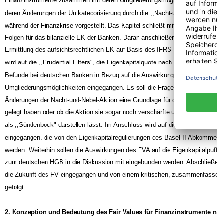
Finanzinstrumente zusammen mit deren Umgliederungsmöglichkeiten vor de
deren Änderungen der Umkategorisierung durch die ,,Nacht-und-Nebel-Akti
während der Finanzkrise vorgestellt. Das Kapitel schließt mit den daraus re
Folgen für das bilanzielle EK der Banken. Daran anschließend stellt das 3. 
Ermittlung des aufsichtsrechtlichen EK auf Basis des IFRS-Konzernabschlu
wird auf die ,,Prudential Filters", die Eigenkapitalquote nach Basel II und d
Befunde bei deutschen Banken in Bezug auf die Auswirkung der geänderte
Umgliederungsmöglichkeiten eingegangen. Es soll die Frage beantwortet we
Änderungen der Nacht-und-Nebel-Aktion eine Grundlage für die Beseitigung 
gelegt haben oder ob die Aktion sie sogar noch verschärfte und ob sich das
als ,,Sündenbock" darstellen lässt. Im Anschluss wird auf die Prozyklizitä
eingegangen, die von den Eigenkapitalregulierungen des Basel-II-Abkomme
werden. Weiterhin sollen die Auswirkungen des FVA auf die Eigenkapitalpuff
zum deutschen HGB in die Diskussion mit eingebunden werden. Abschließe
die Zukunft des FV eingegangen und von einem kritischen, zusammenfass
gefolgt.
2. Konzeption und Bedeutung des Fair Values für Finanzinstrumente n