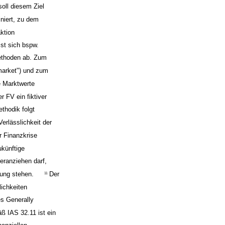
soll diesem Ziel
niert, zu dem
ktion
sst sich bspw.
Methoden ab. Zum
market") und zum
e Marktwerte
er FV ein fiktiver
thodik folgt
Verlässlichkeit der
r Finanzkrise
künftige
eranziehen darf,
gung stehen.
Der
11
lichkeiten
s Generally
 IAS 32.11 ist ein