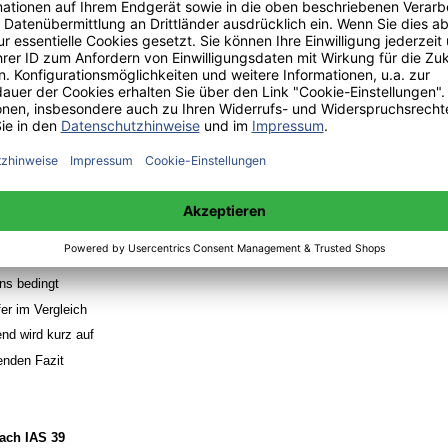
r Krise und
on" des IASB
sultierenden
Kapitel die
sses dar. Hier
ie empirischen
n
rden, ob die
der Finanzkrise
 FVA tatsächlich
t des Finanzsystems
ns bedingt
er im Vergleich
nd wird kurz auf
enden Fazit
ach IAS 39