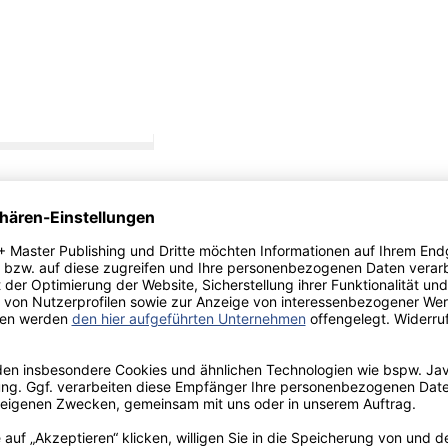
n, ob sich das FVA
icht tauglich"
, deren Einfluss
ren Einfluss auf
trumenten zum
teile des FV
Bewertung der