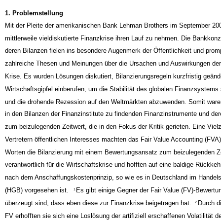
1. Problemstellung
Mit der Pleite der amerikanischen Bank Lehman Brothers im September 200
mittlerweile vieldiskutierte Finanzkrise ihren Lauf zu nehmen. Die Bankkon
deren Bilanzen fielen ins besondere Augenmerk der Öffentlichkeit und prom
zahlreiche Thesen und Meinungen über die Ursachen und Auswirkungen der
Krise. Es wurden Lösungen diskutiert, Bilanzierungsregeln kurzfristig geänd
Wirtschaftsgipfel einberufen, um die Stabilität des globalen Finanzsystems 
und die drohende Rezession auf den Weltmärkten abzuwenden. Somit waren
in den Bilanzen der Finanzinstitute zu findenden Finanzinstrumente und de
zum beizulegenden Zeitwert, die in den Fokus der Kritik gerieten. Eine Viel
Vertretern öffentlichen Interesses machten das Fair Value Accounting (FVA)
Worten die Bilanzierung mit einem Bewertungsansatz zum beizulegenden Ze
verantwortlich für die Wirtschaftskrise und hofften auf eine baldige Rückke
nach dem Anschaffungskostenprinzip, so wie es in Deutschland im Handel
(HGB) vorgesehen ist.
Es gibt einige Gegner der Fair Value (FV)-Bewertu
1
überzeugt sind, dass eben diese zur Finanzkrise beigetragen hat.
Durch d
2
FV erhofften sie sich eine Loslösung der artifiziell erschaffenen Volatilität 