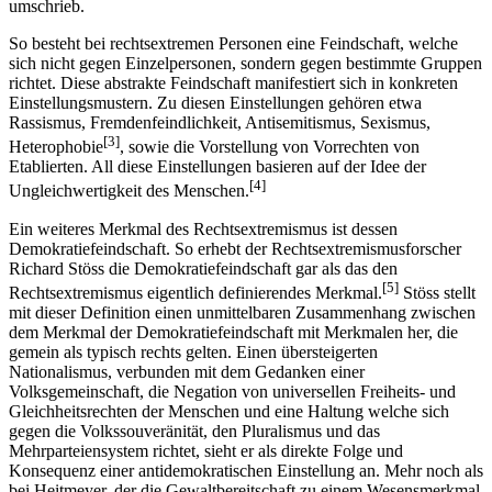
umschrieb.
So besteht bei rechtsextremen Personen eine Feindschaft, welche
sich nicht gegen Einzelpersonen, sondern gegen bestimmte Gruppen
richtet. Diese abstrakte Feindschaft manifestiert sich in konkreten
Einstellungsmustern. Zu diesen Einstellungen gehören etwa
Rassismus, Fremdenfeindlichkeit, Antisemitismus, Sexismus,
[3]
Heterophobie
, sowie die Vorstellung von Vorrechten von
Etablierten. All diese Einstellungen basieren auf der Idee der
[4]
Ungleichwertigkeit des Menschen.
Ein weiteres Merkmal des Rechtsextremismus ist dessen
Demokratiefeindschaft. So erhebt der Rechtsextremismusforscher
Richard Stöss die Demokratiefeindschaft gar als das den
[5]
Rechtsextremismus eigentlich definierendes Merkmal.
Stöss stellt
mit dieser Definition einen unmittelbaren Zusammenhang zwischen
dem Merkmal der Demokratiefeindschaft mit Merkmalen her, die
gemein als typisch rechts gelten. Einen übersteigerten
Nationalismus, verbunden mit dem Gedanken einer
Volksgemeinschaft, die Negation von universellen Freiheits- und
Gleichheitsrechten der Menschen und eine Haltung welche sich
gegen die Volkssouveränität, den Pluralismus und das
Mehrparteiensystem richtet, sieht er als direkte Folge und
Konsequenz einer antidemokratischen Einstellung an. Mehr noch als
bei Heitmeyer, der die Gewaltbereitschaft zu einem Wesensmerkmal