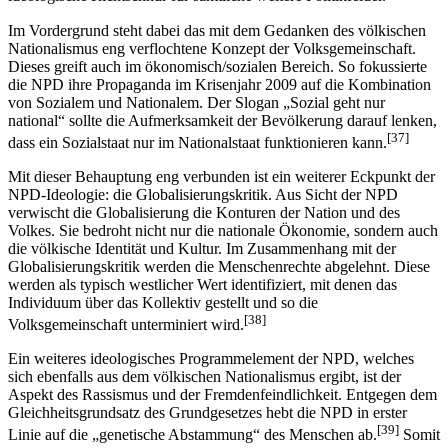
Im Vordergrund steht dabei das mit dem Gedanken des völkischen
Nationalismus eng verflochtene Konzept der Volksgemeinschaft.
Dieses greift auch im ökonomisch/sozialen Bereich. So fokussierte
die NPD ihre Propaganda im Krisenjahr 2009 auf die Kombination
von Sozialem und Nationalem. Der Slogan „Sozial geht nur
national“ sollte die Aufmerksamkeit der Bevölkerung darauf lenken,
[37]
dass ein Sozialstaat nur im Nationalstaat funktionieren kann.
Mit dieser Behauptung eng verbunden ist ein weiterer Eckpunkt der
NPD-Ideologie: die Globalisierungskritik. Aus Sicht der NPD
verwischt die Globalisierung die Konturen der Nation und des
Volkes. Sie bedroht nicht nur die nationale Ökonomie, sondern auch
die völkische Identität und Kultur. Im Zusammenhang mit der
Globalisierungskritik werden die Menschenrechte abgelehnt. Diese
werden als typisch westlicher Wert identifiziert, mit denen das
Individuum über das Kollektiv gestellt und so die
[38]
Volksgemeinschaft unterminiert wird.
Ein weiteres ideologisches Programmelement der NPD, welches
sich ebenfalls aus dem völkischen Nationalismus ergibt, ist der
Aspekt des Rassismus und der Fremdenfeindlichkeit. Entgegen dem
Gleichheitsgrundsatz des Grundgesetzes hebt die NPD in erster
[39]
Linie auf die „genetische Abstammung“ des Menschen ab.
Somit