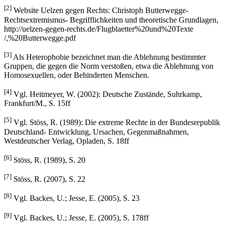
[2]
Website Uelzen gegen Rechts: Christoph Butterwegge-
Rechtsextremismus- Begrifflichkeiten und theoretische Grundlagen,
http://uelzen-gegen-rechts.de/Flugblaetter%20und%20Texte
/,%20Butterwegge.pdf
[3]
Als Heterophobie bezeichnet man die Ablehnung bestimmter
Gruppen, die gegen die Norm verstoßen, etwa die Ablehnung von
Homosexuellen, oder Behinderten Menschen.
[4]
Vgl. Heitmeyer, W. (2002): Deutsche Zustände, Suhrkamp,
Frankfurt/M., S. 15ff
[5]
Vgl. Stöss, R. (1989): Die extreme Rechte in der Bundesrepublik
Deutschland- Entwicklung, Ursachen, Gegenmaßnahmen,
Westdeutscher Verlag, Opladen, S. 18ff
[6]
Stöss, R. (1989), S. 20
[7]
Stöss, R. (2007), S. 22
[8]
Vgl. Backes, U.; Jesse, E. (2005), S. 23
[9]
Vgl. Backes, U.; Jesse, E. (2005), S. 178ff