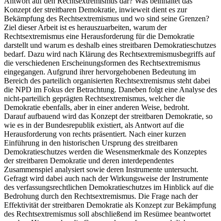
Antwort auf den Rechtsextremismus dar? Was beinhaltet das
Konzept der streitbaren Demokratie, inwieweit dient es zur
Bekämpfung des Rechtsextremismus und wo sind seine Grenzen?
Ziel dieser Arbeit ist es herauszuarbeiten, warum der
Rechtsextremismus eine Herausforderung für die Demokratie
darstellt und warum es deshalb eines streitbaren Demokratieschutzes
bedarf. Dazu wird nach Klärung des Rechtsextremismusbegriffs auf
die verschiedenen Erscheinungsformen des Rechtsextremismus
eingegangen. Aufgrund ihrer hervorgehobenen Bedeutung im
Bereich des parteilich organisierten Rechtsextremismus steht dabei
die NPD im Fokus der Betrachtung. Daneben folgt eine Analyse des
nicht-parteilich geprägten Rechtsextremismus, welcher die
Demokratie ebenfalls, aber in einer anderen Weise, bedroht.
Darauf aufbauend wird das Konzept der streitbaren Demokratie, so
wie es in der Bundesrepublik existiert, als Antwort auf die
Herausforderung von rechts präsentiert. Nach einer kurzen
Einführung in den historischen Ursprung des streitbaren
Demokratieschutzes werden die Wesensmerkmale des Konzeptes
der streitbaren Demokratie und deren interdependentes
Zusammenspiel analysiert sowie deren Instrumente untersucht.
Gefragt wird dabei auch nach der Wirkungsweise der Instrumente
des verfassungsrechtlichen Demokratieschutzes im Hinblick auf die
Bedrohung durch den Rechtsextremismus. Die Frage nach der
Effektivität der streitbaren Demokratie als Konzept zur Bekämpfung
des Rechtsextremismus soll abschließend im Resümee beantwortet