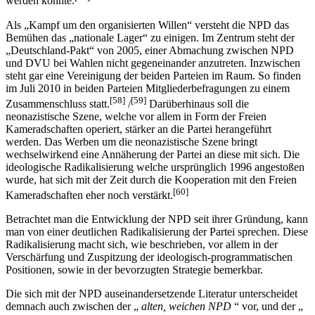
werden konnte.
Als „Kampf um den organisierten Willen“ versteht die NPD das
Bemühen das „nationale Lager“ zu einigen. Im Zentrum steht der
„Deutschland-Pakt“ von 2005, einer Abmachung zwischen NPD
und DVU bei Wahlen nicht gegeneinander anzutreten. Inzwischen
steht gar eine Vereinigung der beiden Parteien im Raum. So finden
im Juli 2010 in beiden Parteien Mitgliederbefragungen zu einem
[58]
[59]
Zusammenschluss statt.
/
Darüberhinaus soll die
neonazistische Szene, welche vor allem in Form der Freien
Kameradschaften operiert, stärker an die Partei herangeführt
werden. Das Werben um die neonazistische Szene bringt
wechselwirkend eine Annäherung der Partei an diese mit sich. Die
ideologische Radikalisierung welche ursprünglich 1996 angestoßen
wurde, hat sich mit der Zeit durch die Kooperation mit den Freien
[60]
Kameradschaften eher noch verstärkt.
Betrachtet man die Entwicklung der NPD seit ihrer Gründung, kann
man von einer deutlichen Radikalisierung der Partei sprechen. Diese
Radikalisierung macht sich, wie beschrieben, vor allem in der
Verschärfung und Zuspitzung der ideologisch-programmatischen
Positionen, sowie in der bevorzugten Strategie bemerkbar.
Die sich mit der NPD auseinandersetzende Literatur unterscheidet
demnach auch zwischen der „
alten, weichen NPD
“ vor, und der „