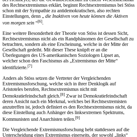
des Rechtsextremismus erklärt, beginnt Rechtsextremismus bei Stöss
schon mit der Sympathie zu antidemokratischen, also rechten
Einstellungen, denn „
die Inaktiven von heute können die Aktiven
[6]
von morgen sein
“
.
Eine weitere Besonderheit der Theorie von Stöss ist dessen Sicht,
Rechtsextremismus nicht als ein Randphänomen der Gesellschaft zu
betrachten, sondern als eine Erscheinung, welche in der Mitte der
Gesellschaft gedeiht. Mit dieser These knüpft er an die
Überlegungen des US-amerikanischen Soziologen Lipset an,
welcher schon den Faschismus als „Extremismus der Mitte“
[7]
identifizierte.
Anders als Stöss setzen die Vertreter der Vergleichenden
Extremismusforschung, welche sich in ihrer Denklogik auf
Aristoteles berufen, Rechtsextremismus nicht mit
[8]
Demokratiefeindschaft gleich.
Zwar ist Demokratiefeindschaft
deren Ansicht nach ein Merkmal, welches bei Rechtsextremisten
anzutreffen ist, jedoch definiert es den Rechtsextremismus nicht, da
diese Einstellung auch Anhänger des linksextremen Spektrums,
[9]
Kommunisten und Anarchisten teilen.
Die Vergleichende Extremismusforschung hebt stattdessen auf die
Unterscheidung eines Extremismus einerseits, der sowohl „links“