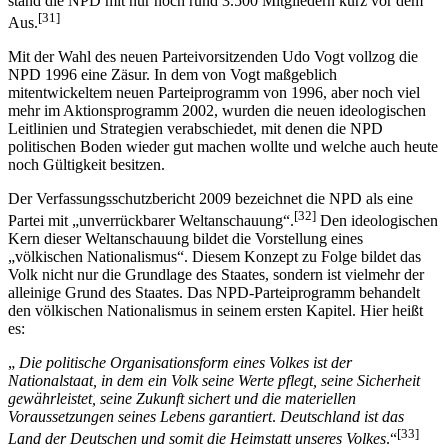
stand die NPD mit nur noch rund 3.500 Mitgliedern kurz vor dem
[31]
Aus.
Mit der Wahl des neuen Parteivorsitzenden Udo Vogt vollzog die
NPD 1996 eine Zäsur. In dem von Vogt maßgeblich
mitentwickeltem neuen Parteiprogramm von 1996, aber noch viel
mehr im Aktionsprogramm 2002, wurden die neuen ideologischen
Leitlinien und Strategien verabschiedet, mit denen die NPD
politischen Boden wieder gut machen wollte und welche auch heute
noch Gültigkeit besitzen.
Der Verfassungsschutzbericht 2009 bezeichnet die NPD als eine
[32]
Partei mit „unverrückbarer Weltanschauung“.
Den ideologischen
Kern dieser Weltanschauung bildet die Vorstellung eines
„völkischen Nationalismus“. Diesem Konzept zu Folge bildet das
Volk nicht nur die Grundlage des Staates, sondern ist vielmehr der
alleinige Grund des Staates. Das NPD-Parteiprogramm behandelt
den völkischen Nationalismus in seinem ersten Kapitel. Hier heißt
es:
„
Die politische Organisationsform eines Volkes ist der
Nationalstaat, in dem ein Volk seine Werte pflegt, seine Sicherheit
gewährleistet, seine Zukunft sichert und die materiellen
Voraussetzungen seines Lebens garantiert
.
Deutschland ist das
[33]
Land der Deutschen und somit die Heimstatt unseres Volkes
.“