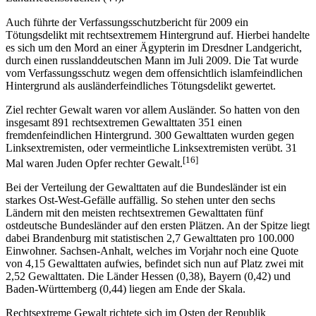
Auch führte der Verfassungsschutzbericht für 2009 ein
Tötungsdelikt mit rechtsextremem Hintergrund auf. Hierbei handelte
es sich um den Mord an einer Ägypterin im Dresdner Landgericht,
durch einen russlanddeutschen Mann im Juli 2009. Die Tat wurde
vom Verfassungsschutz wegen dem offensichtlich islamfeindlichen
Hintergrund als ausländerfeindliches Tötungsdelikt gewertet.
Ziel rechter Gewalt waren vor allem Ausländer. So hatten von den
insgesamt 891 rechtsextremen Gewalttaten 351 einen
fremdenfeindlichen Hintergrund. 300 Gewalttaten wurden gegen
Linksextremisten, oder vermeintliche Linksextremisten verübt. 31
[16]
Mal waren Juden Opfer rechter Gewalt.
Bei der Verteilung der Gewalttaten auf die Bundesländer ist ein
starkes Ost-West-Gefälle auffällig. So stehen unter den sechs
Ländern mit den meisten rechtsextremen Gewalttaten fünf
ostdeutsche Bundesländer auf den ersten Plätzen. An der Spitze liegt
dabei Brandenburg mit statistischen 2,7 Gewalttaten pro 100.000
Einwohner. Sachsen-Anhalt, welches im Vorjahr noch eine Quote
von 4,15 Gewalttaten aufwies, befindet sich nun auf Platz zwei mit
2,52 Gewalttaten. Die Länder Hessen (0,38), Bayern (0,42) und
Baden-Württemberg (0,44) liegen am Ende der Skala.
Rechtsextreme Gewalt richtete sich im Osten der Republik