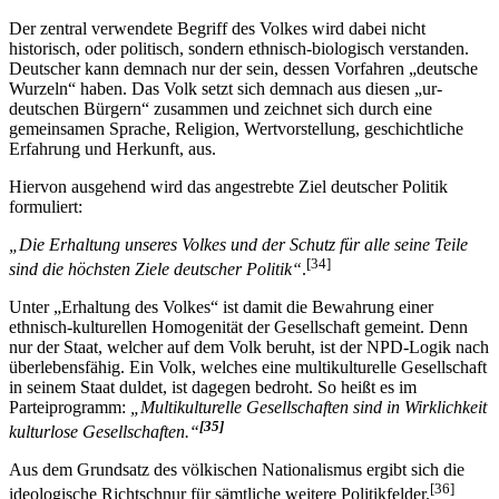
Der zentral verwendete Begriff des Volkes wird dabei nicht
historisch, oder politisch, sondern ethnisch-biologisch verstanden.
Deutscher kann demnach nur der sein, dessen Vorfahren „deutsche
Wurzeln“ haben. Das Volk setzt sich demnach aus diesen „ur-
deutschen Bürgern“ zusammen und zeichnet sich durch eine
gemeinsamen Sprache, Religion, Wertvorstellung, geschichtliche
Erfahrung und Herkunft, aus.
Hiervon ausgehend wird das angestrebte Ziel deutscher Politik
formuliert:
„Die Erhaltung unseres Volkes und der Schutz für alle seine Teile
[34]
sind die höchsten Ziele deutscher Politik“
.
Unter „Erhaltung des Volkes“ ist damit die Bewahrung einer
ethnisch-kulturellen Homogenität der Gesellschaft gemeint. Denn
nur der Staat, welcher auf dem Volk beruht, ist der NPD-Logik nach
überlebensfähig. Ein Volk, welches eine multikulturelle Gesellschaft
in seinem Staat duldet, ist dagegen bedroht. So heißt es im
Parteiprogramm:
„Multikulturelle Gesellschaften sind in Wirklichkeit
[35]
kulturlose Gesellschaften.“
Aus dem Grundsatz des völkischen Nationalismus ergibt sich die
[36]
ideologische Richtschnur für sämtliche weitere Politikfelder.