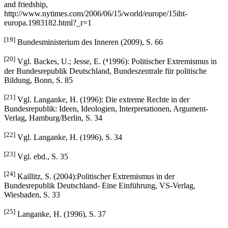
and friedship,
http://www.nytimes.com/2006/06/15/world/europe/15iht-
europa.1983182.html?_r=1
[19]
Bundesministerium des Inneren (2009), S. 66
[20]
Vgl. Backes, U.; Jesse, E. (⁴1996): Politischer Extremismus in
der Bundesrepublik Deutschland, Bundeszentrale für politische
Bildung, Bonn, S. 85
[21]
Vgl. Langanke, H. (1996): Die extreme Rechte in der
Bundesrepublik: Ideen, Ideologien, Interpretationen, Argument-
Verlag, Hamburg/Berlin, S. 34
[22]
Vgl. Langanke, H. (1996), S. 34
[23]
Vgl. ebd., S. 35
[24]
Kaillitz, S. (2004):Politischer Extremismus in der
Bundesrepublik Deutschland- Eine Einführung, VS-Verlag,
Wiesbaden, S. 33
[25]
Langanke, H. (1996), S. 37