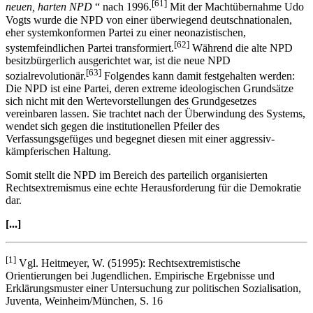
[61]
neuen, harten NPD
“ nach 1996.
Mit der Machtübernahme Udo
Vogts wurde die NPD von einer überwiegend deutschnationalen,
eher systemkonformen Partei zu einer neonazistischen,
[62]
systemfeindlichen Partei transformiert.
Während die alte NPD
besitzbürgerlich ausgerichtet war, ist die neue NPD
[63]
sozialrevolutionär.
Folgendes kann damit festgehalten werden:
Die NPD ist eine Partei, deren extreme ideologischen Grundsätze
sich nicht mit den Wertevorstellungen des Grundgesetzes
vereinbaren lassen. Sie trachtet nach der Überwindung des Systems,
wendet sich gegen die institutionellen Pfeiler des
Verfassungsgefüges und begegnet diesen mit einer aggressiv-
kämpferischen Haltung.
Somit stellt die NPD im Bereich des parteilich organisierten
Rechtsextremismus eine echte Herausforderung für die Demokratie
dar.
[...]
[1]
Vgl. Heitmeyer, W. (51995): Rechtsextremistische
Orientierungen bei Jugendlichen. Empirische Ergebnisse und
Erklärungsmuster einer Untersuchung zur politischen Sozialisation,
Juventa, Weinheim/München, S. 16