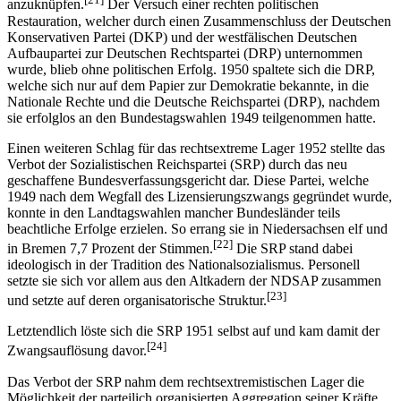
anzuknüpfen.
Der Versuch einer rechten politischen
Restauration, welcher durch einen Zusammenschluss der Deutschen
Konservativen Partei (DKP) und der westfälischen Deutschen
Aufbaupartei zur Deutschen Rechtspartei (DRP) unternommen
wurde, blieb ohne politischen Erfolg. 1950 spaltete sich die DRP,
welche sich nur auf dem Papier zur Demokratie bekannte, in die
Nationale Rechte und die Deutsche Reichspartei (DRP), nachdem
sie erfolglos an den Bundestagswahlen 1949 teilgenommen hatte.
Einen weiteren Schlag für das rechtsextreme Lager 1952 stellte das
Verbot der Sozialistischen Reichspartei (SRP) durch das neu
geschaffene Bundesverfassungsgericht dar. Diese Partei, welche
1949 nach dem Wegfall des Lizensierungszwangs gegründet wurde,
konnte in den Landtagswahlen mancher Bundesländer teils
beachtliche Erfolge erzielen. So errang sie in Niedersachsen elf und
[22]
in Bremen 7,7 Prozent der Stimmen.
Die SRP stand dabei
ideologisch in der Tradition des Nationalsozialismus. Personell
setzte sie sich vor allem aus den Altkadern der NDSAP zusammen
[23]
und setzte auf deren organisatorische Struktur.
Letztendlich löste sich die SRP 1951 selbst auf und kam damit der
[24]
Zwangsauflösung davor.
Das Verbot der SRP nahm dem rechtsextremistischen Lager die
Möglichkeit der parteilich organisierten Aggregation seiner Kräfte,