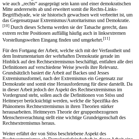
wie auch „rechts“ ausgeprägt sein kann und einer demokratischen
Mitte andererseits ab und erweitert somit die Rechts-Links-
Begriffsdyade, wie sie historisch gewachsen weit verbreitet ist, um
das Gegensatzpaar Extremismus/Autoritarismus und Demokratie.
[10]
Durch dieses Schema werden sie der Tatsache gerecht, dass
extrem rechte Positionen auffällig häufig auch in linksextremen
[11]
Vorstellungswelten Eingang finden und umgekehrt.
Für den Fortgang der Arbeit, welche sich mit der Verfasstheit und
dem Instrumentarium der wehrhaften Demokratie gerade im
Hinblick auf den Rechtsextremismus beschäftigt, entfalten alle drei
Definitionen auf verschiedene Weise jeweils ihre Relevanz.
Grundsätzlich basiert die Arbeit auf Backes und Jesses
Extremismusformel, nach der Extremismus ein Gegensatz zur
Demokratie und somit eine Herausforderung für diese darstellt. Da
in dieser Arbeit jedoch der Aspekt des Rechtsextremismus im
Vordergrund steht, sollen auch die Definitionen von Stöss und
Heitmeyer berücksichtigt werden, welche die Spezifika des
Phänomens Rechtsextremismus in ihren Theorien stärker
herausarbeiten. Heitmeyers Theorie der gruppenbezogenen
Menschenverachtung stellt eine wichtige Grundeigenschaft des
Rechtsextremismus heraus.
Weiter erfährt der von Stöss beschriebene Aspekt des