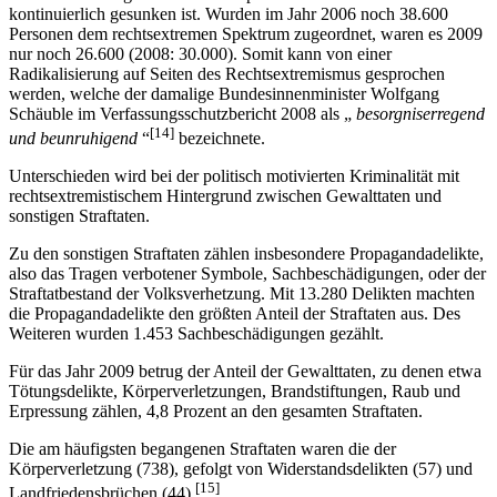
kontinuierlich gesunken ist. Wurden im Jahr 2006 noch 38.600
Personen dem rechtsextremen Spektrum zugeordnet, waren es 2009
nur noch 26.600 (2008: 30.000). Somit kann von einer
Radikalisierung auf Seiten des Rechtsextremismus gesprochen
werden, welche der damalige Bundesinnenminister Wolfgang
Schäuble im Verfassungsschutzbericht 2008 als „
besorgniserregend
[14]
und beunruhigend
“
bezeichnete.
Unterschieden wird bei der politisch motivierten Kriminalität mit
rechtsextremistischem Hintergrund zwischen Gewalttaten und
sonstigen Straftaten.
Zu den sonstigen Straftaten zählen insbesondere Propagandadelikte,
also das Tragen verbotener Symbole, Sachbeschädigungen, oder der
Straftatbestand der Volksverhetzung. Mit 13.280 Delikten machten
die Propagandadelikte den größten Anteil der Straftaten aus. Des
Weiteren wurden 1.453 Sachbeschädigungen gezählt.
Für das Jahr 2009 betrug der Anteil der Gewalttaten, zu denen etwa
Tötungsdelikte, Körperverletzungen, Brandstiftungen, Raub und
Erpressung zählen, 4,8 Prozent an den gesamten Straftaten.
Die am häufigsten begangenen Straftaten waren die der
Körperverletzung (738), gefolgt von Widerstandsdelikten (57) und
[15]
Landfriedensbrüchen (44).