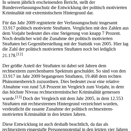
In seinem jährlich erscheinenden Bericht, stellt der
Bundesverfassungsschutz die Entwicklung der politisch motivierten
Kriminalität mit extremistischem Hintergrund dar.
Für das Jahr 2009 registrierte der Verfassungsschutz insgesamt
33.917 politisch motivierte Straftaten. Verglichen mit den Zahlen aus
dem Vorjahr bedeutet dies eine Steigerung von knapp 7 Prozent.
Noch deutlicher wird die Zunahme der politisch motivierten
Straftaten bei Gegenüberstellung mit der Statistik von 2005. Hier lag
die Zahl der politisch motivierten Straftaten noch bei lediglich
[12]
21.178.
Der größte Anteil der Straftaten ist dabei seit Jahren dem
rechtsextrem zurechenbaren Spektrum geschuldet. So sind von den
33.917 im Jahr 2009 begangenen Straftaten, 19.468 dem rechten
Phänomenbereich zuzuordnen. Dies bedeutet zwar eine relative
Abnahme von rund 5,8 Prozent im Vergleich zum Vorjahr, in dem
das höchste Niveau rechtsextremistischer Kriminalität gemessen
[13]
wurde.
Doch der Vergleich mit dem Jahr 2005, in dem 12.553
Straftaten mit rechtsextremen Hintergrund verzeichnet wurden,
verdeutlicht die rasante Zunahme der politisch rechtsextrem-
motivierten Kriminalität in den letzten Jahren.
Diese Entwicklung ist auch deshalb beachtlich, da das als
rechtsextrem eingestufte Personenpotential in den letzten vier Jahren