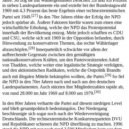
Jahre. So zog sie mit Wahlergebnissen zwischen 5,8 und 9,8 Prozent
in sieben Landesparlamente ein und erzielte bei der Bundestagswahl
1969 mit 4,3 Prozent das beste Ergebnis einer rechtsextremistischen
[27]
Partei seit 1949.
In den 70er Jahren ebbte der Erfolg der NPD
jedoch spürbar ab. Äußere Faktoren hierfür waren zum einen eine
wirtschaftliche Erholung, welche der NPD das Protestpotential
innerhalb der Bevölkerung entzog. Mehr jedoch schafften es CDU
und CSU, welche sich seit 1969 in der Opposition befanden, durch
Hinwendung zu konservativen Themen, das rechte Wählerlager
[28]
abzuschöpfen.
Innerparteilich schwächte vor allem der
aufbrechende Gegensatz zwischen den gemäßigten
nationalkonservativen Kräften, um den Parteivorsitzenden Adolf
von Thadden, welche weiter eine legalistische Strategie verfolgten,
und den aktionistischen Radikalen, welche die Ostpolitik Brandts
[29]
auch mit illegalen Mitteln bekämpfen wollten, die Partei.
So fiel
die NPD in den 70er Jahren nach und nach aus den deutschen
Landesparlamenten. Auch stürzten ihre Mitgliederzahlen rapide ab,
[30]
von rund 28.000 im Jahr 1969 auf 8.000 um 1979.
In den 80er Jahren verharrte die Partei auf diesem niedrigen Level
und blieb gesamtpolitisch bedeutungslos. Der Niedergang
beschleunigte sich sogar noch nach der Wiedervereinigung
Deutschlands. Die rechtsextremistische Konkurrenzparteien DVU
und Republikaner schienen die NPD überflüssig zu machen. 1996