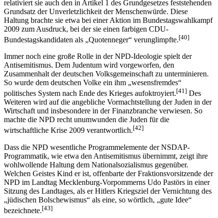
relativiert sie auch den in Artikel 1 des Grundgesetzes feststehenden
Grundsatz der Unverletzlichkeit der Menschenwürde. Diese
Haltung brachte sie etwa bei einer Aktion im Bundestagswahlkampf
2009 zum Ausdruck, bei der sie einen farbigen CDU-
[40]
Bundestagskandidaten als „Quotenneger“ verunglimpfte.
Immer noch eine große Rolle in der NPD-Ideologie spielt der
Antisemitismus. Dem Judentum wird vorgeworfen, den
Zusammenhalt der deutschen Volksgemeinschaft zu unterminieren.
So wurde dem deutschen Volke ein ihm „wesensfremdes“
[41]
politisches System nach Ende des Krieges aufoktroyiert.
Des
Weiteren wird auf die angebliche Vormachtstellung der Juden in der
Wirtschaft und insbesondere in der Finanzbranche verwiesen. So
machte die NPD recht unumwunden die Juden für die
[42]
wirtschaftliche Krise 2009 verantwortlich.
Dass die NPD wesentliche Programmelemente der NSDAP-
Programmatik, wie etwa den Antisemitismus übernimmt, zeigt ihre
wohlwollende Haltung dem Nationalsozialismus gegenüber.
Welchen Geistes Kind er ist, offenbarte der Fraktionsvorsitzende der
NPD im Landtag Mecklenburg-Vorpommerns Udo Pastörs in einer
Sitzung des Landtages, als er Hitlers Kriegsziel der Vernichtung des
„jüdischen Bolschewismus“ als eine, so wörtlich, „gute Idee“
[43]
bezeichnete.