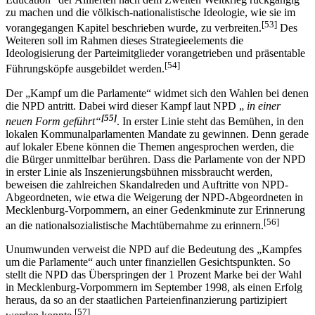
zu machen und die völkisch-nationalistische Ideologie, wie sie im
[53]
vorangegangen Kapitel beschrieben wurde, zu verbreiten.
Des
Weiteren soll im Rahmen dieses Strategieelements die
Ideologisierung der Parteimitglieder vorangetrieben und präsentable
[54]
Führungsköpfe ausgebildet werden.
Der „Kampf um die Parlamente“ widmet sich den Wahlen bei denen
die NPD antritt. Dabei wird dieser Kampf laut NPD „
in einer
[55]
neuen Form geführt“
. In erster Linie steht das Bemühen, in den
lokalen Kommunalparlamenten Mandate zu gewinnen. Denn gerade
auf lokaler Ebene können die Themen angesprochen werden, die
die Bürger unmittelbar berühren. Dass die Parlamente von der NPD
in erster Linie als Inszenierungsbühnen missbraucht werden,
beweisen die zahlreichen Skandalreden und Auftritte von NPD-
Abgeordneten, wie etwa die Weigerung der NPD-Abgeordneten in
Mecklenburg-Vorpommern, an einer Gedenkminute zur Erinnerung
[56]
an die nationalsozialistische Machtübernahme zu erinnern.
Unumwunden verweist die NPD auf die Bedeutung des „Kampfes
um die Parlamente“ auch unter finanziellen Gesichtspunkten. So
stellt die NPD das Überspringen der 1 Prozent Marke bei der Wahl
in Mecklenburg-Vorpommern im September 1998, als einen Erfolg
heraus, da so an der staatlichen Parteienfinanzierung partizipiert
[57]