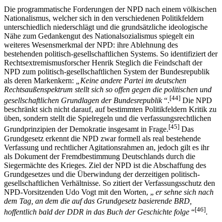
Die programmatische Forderungen der NPD nach einem völkischen
Nationalismus, welcher sich in den verschiedenen Politikfeldern
unterschiedlich niederschlägt und die grundsätzliche ideologische
Nähe zum Gedankengut des Nationalsozialismus spiegelt ein
weiteres Wesensmerkmal der NPD: ihre Ablehnung des
bestehenden politisch-gesellschaftlichen Systems. So identifiziert der
Rechtsextremismusforscher Henrik Steglich die Feindschaft der
NPD zum politisch-gesellschaftlichen System der Bundesrepublik
als deren Markenkern:
„Keine andere Partei im deutschen
Rechtsaußenspektrum stellt sich so offen gegen die politischen und
[44]
gesellschaftlichen Grundlagen der Bundesrepublik
“.
Die NPD
beschränkt sich nicht darauf, auf bestimmten Politikfeldern Kritik zu
üben, sondern stellt die Spielregeln und die verfassungsrechtlichen
[45]
Grundprinzipien der Demokratie insgesamt in Frage.
Das
Grundgesetz erkennt die NPD zwar formell als real bestehende
Verfassung und rechtlicher Agitationsrahmen an, jedoch gilt es ihr
als Dokument der Fremdbestimmung Deutschlands durch die
Siegermächte des Krieges. Ziel der NPD ist die Abschaffung des
Grundgesetzes und die Überwindung der derzeitigen politisch-
gesellschaftlichen Verhältnisse. So zitiert der Verfassungsschutz den
NPD-Vorsitzenden Udo Vogt mit den Worten, „
er sehne sich nach
dem Tag, an dem die auf das Grundgesetz basierende BRD,
[46]
hoffentlich bald der DDR in das Buch der Geschichte folge
“
.