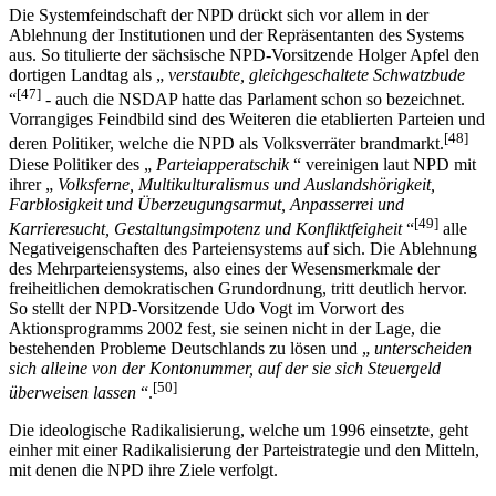
Die Systemfeindschaft der NPD drückt sich vor allem in der
Ablehnung der Institutionen und der Repräsentanten des Systems
aus. So titulierte der sächsische NPD-Vorsitzende Holger Apfel den
dortigen Landtag als „
verstaubte, gleichgeschaltete Schwatzbude
[47]
“
- auch die NSDAP hatte das Parlament schon so bezeichnet.
Vorrangiges Feindbild sind des Weiteren die etablierten Parteien und
[48]
deren Politiker, welche die NPD als Volksverräter brandmarkt.
Diese Politiker des „
Parteiapperatschik
“ vereinigen laut NPD mit
ihrer „
Volksferne, Multikulturalismus und Auslandshörigkeit,
Farblosigkeit und Überzeugungsarmut, Anpasserrei und
[49]
Karrieresucht, Gestaltungsimpotenz und Konfliktfeigheit
“
alle
Negativeigenschaften des Parteiensystems auf sich. Die Ablehnung
des Mehrparteiensystems, also eines der Wesensmerkmale der
freiheitlichen demokratischen Grundordnung, tritt deutlich hervor.
So stellt der NPD-Vorsitzende Udo Vogt im Vorwort des
Aktionsprogramms 2002 fest, sie seinen nicht in der Lage, die
bestehenden Probleme Deutschlands zu lösen und „
unterscheiden
sich alleine von der Kontonummer, auf der sie sich Steuergeld
[50]
überweisen lassen
“.
Die ideologische Radikalisierung, welche um 1996 einsetzte, geht
einher mit einer Radikalisierung der Parteistrategie und den Mitteln,
mit denen die NPD ihre Ziele verfolgt.