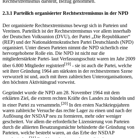
Rechtsextremismus darstellt, Bezug genommen.
2.3.1 Parteilich organisierter Rechtsextremismus in der NPD
Der organisierte Rechtsextremismus bewegt sich in Parteien und
Vereinen. Parteilich ist der Rechtsextremismus vor allem innerhalb
der Deutschen Volksunion (DVU), der Partei „Die Republikaner“
(REP) und der Nationaldemokratischen Partei Deutschlands (NPD)
organisiert. Unter diesen Parteien nimmt die NPD sicherlich eine
hervorgehobene Rolle ein. Die NPD ist nicht nur die
mitgliederstärkste Partei- laut Verfassungsschutz waren im Jahr 2009
[19]
über 6.800 Mitglieder registriert
- sie ist auch die Partei, welche
seit ihrer Gründung 1964 am stärksten in der rechtsextremen Szene
verwurzelt ist und, auch mit ihren zahlreichen Unterorganisationen,
den höchsten Aktivitätsgrad vorweist.
Gegründet wurde die NPD am 28. November 1964 mit dem
erklärten Ziel, die extrem rechten Kräfte des Landes zu bündeln und
[20]
in einer Partei zu versammeln.
In den ersten Nachkriegsjahren
waren zahlreiche Versuche das rechte Lager zu einen und nach der
Auflösung der NSDAP neu zu formieren, mehr oder weniger
gescheitert. Vor allem die erforderliche Lizensierung von Parteien
durch die alliierten Besatzungsmächte behinderte die Gründung von
Parteien, welche bestrebt waren, an das Erbe der NSDAP
[21]