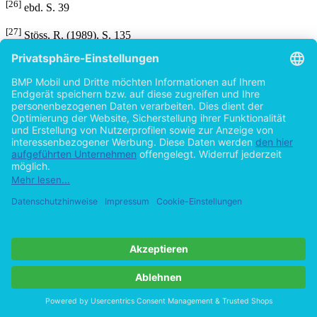
[26]
ebd. S. 39
[27]
Stöss, R. (1989), S. 135
[28]
Vgl. Langanke, H. (1996), S. 41
[29]
Vgl. ebd., S. 140ff
[30]
Vgl. Stöss, R. (1989), S. 137
[31]
Vgl. Pfahl-Traughber, A. (2009): Die „alte“ und die „neue“
NPD- Eine vergleichende Betrachtung zu Gefahrenpotential und
Profil, S. 84; in: Braun, S.; Geisler, A.; Gerster, M. (Hrsg.):
Strategien der extremen Rechten, Hintergründe-Analysen-
Antworten, VS-Verlag, Wiesbaden, S. 77-91
[32]
Bundesministerium des Inneren (2009), S. 66
[33]
Nationaldemokratische Partei Deutschlands (¹⁴2009):
Parteiprogramm von 1996, Eigendruck, Berlin, S. 5
[34]
Nationaldemokratische Partei Deutschlands (¹⁴2009), S. 5
[35]
ebd.