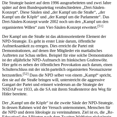
Die Strategie basiert auf dem 1996 ausgearbeiteten und zwei Jahre
später auf dem Bundesparteitag verabschiedeten „Drei-Säulen-
Konzept“. Diese Säulen sind „der Kampf um die Straße“, „der
Kampf um die Köpfe“ und „der Kampf um die Parlamente“. Das
Drei-Säulen-Konzept wurde 2002 noch um den „Kampf um den
[51]
organisierten Willen“ zum Vier-Säulen-Konzept erweitert.
Der Kampf um die Straße ist das aktionsorientierte Element der
NPD-Strategie. Es geht in erster Linie darum, öffentliche
Aufmerksamkeit zu erregen. Dies erreicht die Partei mit
Demonstrationen, auf denen ihre Mitglieder ein martialisches
Auftreten zur Schau stellen. Beispiel für eine solche Demonstration
ist der alljährliche NPD-Aufmarsch im fränkischen Grafenwöhr.
Hier geht es neben der öffentlichen Provokation auch darum, einen
Schulterschluss mit der nicht-parteilich organisierten Neonaziszene
[52]
herzustellen.
Dass die NPD selber von einem „Kampf“ spricht,
den sie auf die Straße bringen will, unterstreicht die aggressive
Gangart der Partei und erinnert wiederum an die Strategie der
NSDAP vor 1933, als die SA mit ihrem Straßenterror den Weg für
Hitler bereitete.
Der „Kampf um die Köpfe“ ist die zweite Säule der NPD-Strategie.
In dessen Rahmen wird der Versuch unternommen, Menschen für
die NPD und deren Ideologie zu vereinnahmen. Ziel ist es, die „Re-
Education“ der Alliierten nach dem Zweiten Weltkrieg rückgängig