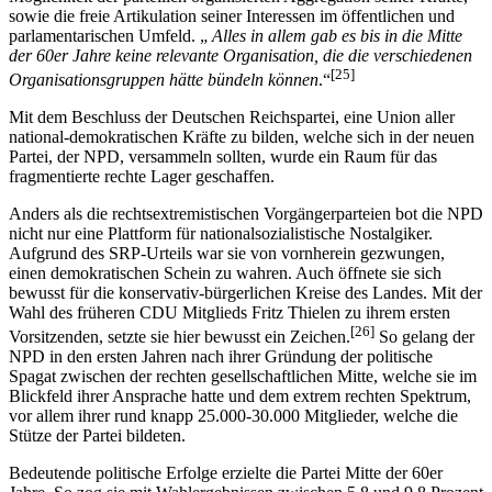
sowie die freie Artikulation seiner Interessen im öffentlichen und
parlamentarischen Umfeld. „
Alles in allem gab es bis in die Mitte
der 60er Jahre keine relevante Organisation, die die verschiedenen
[25]
Organisationsgruppen hätte bündeln können
.“
Mit dem Beschluss der Deutschen Reichspartei, eine Union aller
national-demokratischen Kräfte zu bilden, welche sich in der neuen
Partei, der NPD, versammeln sollten, wurde ein Raum für das
fragmentierte rechte Lager geschaffen.
Anders als die rechtsextremistischen Vorgängerparteien bot die NPD
nicht nur eine Plattform für nationalsozialistische Nostalgiker.
Aufgrund des SRP-Urteils war sie von vornherein gezwungen,
einen demokratischen Schein zu wahren. Auch öffnete sie sich
bewusst für die konservativ-bürgerlichen Kreise des Landes. Mit der
Wahl des früheren CDU Mitglieds Fritz Thielen zu ihrem ersten
[26]
Vorsitzenden, setzte sie hier bewusst ein Zeichen.
So gelang der
NPD in den ersten Jahren nach ihrer Gründung der politische
Spagat zwischen der rechten gesellschaftlichen Mitte, welche sie im
Blickfeld ihrer Ansprache hatte und dem extrem rechten Spektrum,
vor allem ihrer rund knapp 25.000-30.000 Mitglieder, welche die
Stütze der Partei bildeten.
Bedeutende politische Erfolge erzielte die Partei Mitte der 60er