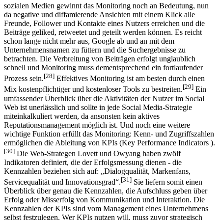
sozialen Medien gewinnt das Monitoring noch an Bedeutung, nun
da negative und diffamierende Ansichten mit einem Klick alle
Freunde, Follower und Kontakte eines Nutzers erreichen und die
Beiträge geliked, retweetet und geteilt werden können. Es reicht
schon lange nicht mehr aus, Google ab und an mit dem
Unternehmensnamen zu füttern und die Suchergebnisse zu
betrachten. Die Verbreitung von Beiträgen erfolgt unglaublich
schnell und Monitoring muss dementsprechend ein fortlaufender
[28]
Prozess sein.
Effektives Monitoring ist am besten durch einen
[29]
Mix kostenpflichtiger und kostenloser Tools zu bestreiten.
Ein
umfassender Überblick über die Aktivitäten der Nutzer im Social
Web ist unerlässlich und sollte in jede Social Media-Strategie
miteinkalkuliert werden, da ansonsten kein aktives
Reputationsmanagement möglich ist. Und noch eine weitere
wichtige Funktion erfüllt das Monitoring: Kenn- und Zugriffszahlen
ermöglichen die Ableitung von KPIs (Key Performance Indicators ).
[30]
Die Web-Strategen Lovett und Owyang haben zwölf
Indikatoren definiert, die der Erfolgsmessung dienen - die
Kennzahlen beziehen sich auf: „Dialogqualität, Markenfans,
[31]
Servicequalität und Innovationsgrad“.
Sie liefern somit einen
Überblick über genau die Kennzahlen, die Aufschluss geben über
Erfolg oder Misserfolg von Kommunikation und Interaktion. Die
Kennzahlen der KPIs sind vom Management eines Unternehmens
selbst festzulegen. Wer KPIs nutzen will, muss zuvor strategisch