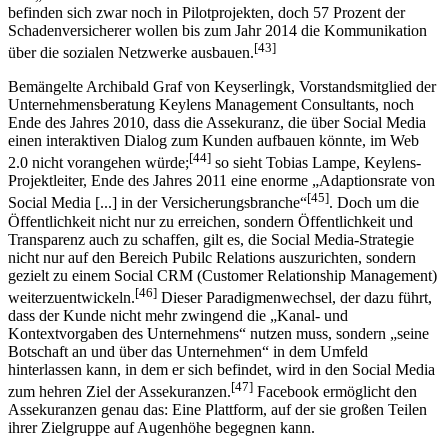
befinden sich zwar noch in Pilotprojekten, doch 57 Prozent der
Schadenversicherer wollen bis zum Jahr 2014 die Kommunikation
[43]
über die sozialen Netzwerke ausbauen.
Bemängelte Archibald Graf von Keyserlingk, Vorstandsmitglied der
Unternehmensberatung Keylens Management Consultants, noch
Ende des Jahres 2010, dass die Assekuranz, die über Social Media
einen interaktiven Dialog zum Kunden aufbauen könnte, im Web
[44]
2.0 nicht vorangehen würde;
so sieht Tobias Lampe, Keylens-
Projektleiter, Ende des Jahres 2011 eine enorme „Adaptionsrate von
[45]
Social Media [...] in der Versicherungsbranche“
. Doch um die
Öffentlichkeit nicht nur zu erreichen, sondern Öffentlichkeit und
Transparenz auch zu schaffen, gilt es, die Social Media-Strategie
nicht nur auf den Bereich Pubilc Relations auszurichten, sondern
gezielt zu einem Social CRM (Customer Relationship Management)
[46]
weiterzuentwickeln.
Dieser Paradigmenwechsel, der dazu führt,
dass der Kunde nicht mehr zwingend die „Kanal- und
Kontextvorgaben des Unternehmens“ nutzen muss, sondern „seine
Botschaft an und über das Unternehmen“ in dem Umfeld
hinterlassen kann, in dem er sich befindet, wird in den Social Media
[47]
zum hehren Ziel der Assekuranzen.
Facebook ermöglicht den
Assekuranzen genau das: Eine Plattform, auf der sie großen Teilen
ihrer Zielgruppe auf Augenhöhe begegnen kann.