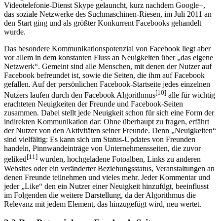
Videotelefonie-Dienst Skype gelauncht, kurz nachdem Google+,
das soziale Netzwerke des Suchmaschinen-Riesen, im Juli 2011 an
den Start ging und als größter Konkurrent Facebooks gehandelt
wurde.
Das besondere Kommunikationspotenzial von Facebook liegt aber
vor allem in dem konstanten Fluss an Neuigkeiten über „das eigene
Netzwerk“. Gemeint sind alle Menschen, mit denen der Nutzer auf
Facebook befreundet ist, sowie die Seiten, die ihm auf Facebook
gefallen. Auf der persönlichen Facebook-Startseite jedes einzelnen
[10]
Nutzers laufen durch den Facebook Algorithmus
alle für wichtig
erachteten Neuigkeiten der Freunde und Facebook-Seiten
zusammen. Dabei stellt jede Neuigkeit schon für sich eine Form der
indirekten Kommunikation dar: Ohne überhaupt zu fragen, erfährt
der Nutzer von den Aktivitäten seiner Freunde. Denn „Neuigkeiten“
sind vielfältig: Es kann sich um Status-Updates von Freunden
handeln, Pinnwandeinträge von Unternehmensseiten, die zuvor
[11]
geliked
wurden, hochgeladene Fotoalben, Links zu anderen
Websites oder ein veränderter Beziehungsstatus, Veranstaltungen an
denen Freunde teilnehmen und vieles mehr. Jeder Kommentar und
jeder „Like“ den ein Nutzer einer Neuigkeit hinzufügt, beeinflusst
im Folgenden die weitere Darstellung, da der Algorithmus die
Relevanz mit jedem Element, das hinzugefügt wird, neu wertet.