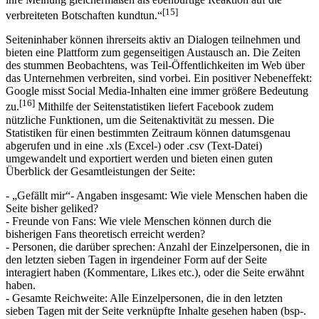
[15]
verbreiteten Botschaften kundtun.“
Seiteninhaber können ihrerseits aktiv an Dialogen teilnehmen und
bieten eine Plattform zum gegenseitigen Austausch an. Die Zeiten
des stummen Beobachtens, was Teil-Öffentlichkeiten im Web über
das Unternehmen verbreiten, sind vorbei. Ein positiver Nebeneffekt:
Google misst Social Media-Inhalten eine immer größere Bedeutung
[16]
zu.
Mithilfe der Seitenstatistiken liefert Facebook zudem
nützliche Funktionen, um die Seitenaktivität zu messen. Die
Statistiken für einen bestimmten Zeitraum können datumsgenau
abgerufen und in eine .xls (Excel-) oder .csv (Text-Datei)
umgewandelt und exportiert werden und bieten einen guten
Überblick der Gesamtleistungen der Seite:
- „Gefällt mir“- Angaben insgesamt: Wie viele Menschen haben die
Seite bisher geliked?
- Freunde von Fans: Wie viele Menschen können durch die
bisherigen Fans theoretisch erreicht werden?
- Personen, die darüber sprechen: Anzahl der Einzelpersonen, die in
den letzten sieben Tagen in irgendeiner Form auf der Seite
interagiert haben (Kommentare, Likes etc.), oder die Seite erwähnt
haben.
- Gesamte Reichweite: Alle Einzelpersonen, die in den letzten
sieben Tagen mit der Seite verknüpfte Inhalte gesehen haben (bsp-.