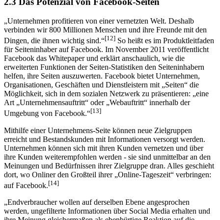
2.3 Das Potenzial von Facebook-Seiten
„Unternehmen profitieren von einer vernetzten Welt. Deshalb
verbinden wir 800 Millionen Menschen und ihre Freunde mit den
[12]
Dingen, die ihnen wichtig sind.“
So heißt es im Produktleitfaden
für Seiteninhaber auf Facebook. Im November 2011 veröffentlicht
Facebook das Whitepaper und erklärt anschaulich, wie die
erweiterten Funktionen der Seiten-Statistiken den Seiteninhabern
helfen, ihre Seiten auszuwerten. Facebook bietet Unternehmen,
Organisationen, Geschäften und Dienstleistern mit „Seiten“ die
Möglichkeit, sich in dem sozialen Netzwerk zu präsentieren: „eine
Art „Unternehmensauftritt“ oder „Webauftritt“ innerhalb der
[13]
Umgebung von Facebook.“
Mithilfe einer Unternehmens-Seite können neue Zielgruppen
erreicht und Bestandskunden mit Informationen versorgt werden.
Unternehmen können sich mit ihren Kunden vernetzen und über
ihre Kunden weiterempfohlen werden - sie sind unmittelbar an den
Meinungen und Bedürfnissen ihrer Zielgruppe dran. Alles geschieht
dort, wo Onliner den Großteil ihrer „Online-Tageszeit“ verbringen:
[14]
auf Facebook.
„Endverbraucher wollen auf derselben Ebene angesprochen
werden, ungefilterte Informationen über Social Media erhalten und
ihre Meinung gleichermaßen als ebenbürtige Reaktion auf die