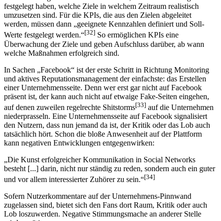
festgelegt haben, welche Ziele in welchem Zeitraum realistisch
umzusetzen sind. Für die KPIs, die aus den Zielen abgeleitet
werden, müssen dann „geeignete Kennzahlen definiert und Soll-
[32]
Werte festgelegt werden.“
So ermöglichen KPIs eine
Überwachung der Ziele und geben Aufschluss darüber, ab wann
welche Maßnahmen erfolgreich sind.
In Sachen „Facebook“ ist der erste Schritt in Richtung Monitoring
und aktives Reputationsmanagement der einfachste: das Erstellen
einer Unternehmensseite. Denn wer erst gar nicht auf Facebook
präsent ist, der kann auch nicht auf etwaige Fake-Seiten eingehen,
[33]
auf denen zuweilen regelrechte Shitstorms
auf die Unternehmen
niederprasseln. Eine Unternehmensseite auf Facebook signalisiert
den Nutzern, dass nun jemand da ist, der Kritik oder das Lob auch
tatsächlich hört. Schon die bloße Anwesenheit auf der Plattform
kann negativen Entwicklungen entgegenwirken:
„Die Kunst erfolgreicher Kommunikation in Social Networks
besteht [...] darin, nicht nur ständig zu reden, sondern auch ein guter
[34]
und vor allem interessierter Zuhörer zu sein.“
Sofern Nutzerkommentare auf der Unternehmens-Pinnwand
zugelassen sind, bietet sich den Fans dort Raum, Kritik oder auch
Lob loszuwerden. Negative Stimmungsmache an anderer Stelle