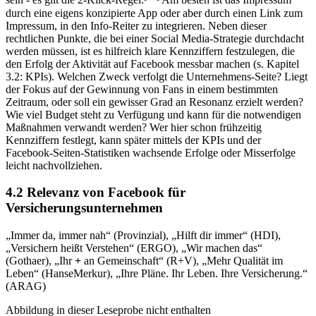
sein - es gilt die 2-Klick-Regel.
Am besten ist das Impressum
durch eine eigens konzipierte App oder aber durch einen Link zum
Impressum, in den Info-Reiter zu integrieren. Neben dieser
rechtlichen Punkte, die bei einer Social Media-Strategie durchdacht
werden müssen, ist es hilfreich klare Kennziffern festzulegen, die
den Erfolg der Aktivität auf Facebook messbar machen (s. Kapitel
3.2: KPIs). Welchen Zweck verfolgt die Unternehmens-Seite? Liegt
der Fokus auf der Gewinnung von Fans in einem bestimmten
Zeitraum, oder soll ein gewisser Grad an Resonanz erzielt werden?
Wie viel Budget steht zu Verfügung und kann für die notwendigen
Maßnahmen verwandt werden? Wer hier schon frühzeitig
Kennziffern festlegt, kann später mittels der KPIs und der
Facebook-Seiten-Statistiken wachsende Erfolge oder Misserfolge
leicht nachvollziehen.
4.2 Relevanz von Facebook für
Versicherungsunternehmen
„Immer da, immer nah“ (Provinzial), „Hilft dir immer“ (HDI),
„Versichern heißt Verstehen“ (ERGO), „Wir machen das“
(Gothaer), „Ihr
+
an Gemeinschaft“ (R+V), „Mehr Qualität im
Leben“ (HanseMerkur), „Ihre Pläne. Ihr Leben. Ihre Versicherung.“
(ARAG)
Abbildung in dieser Leseprobe nicht enthalten