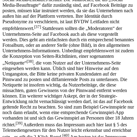
Media-Beauftragte“ dafür zuständig sind, auf Facebook Beiträge zu
posten, müssen klar instruiert werden, da sie das Unternehmen nach
außen hin auf der Plattform vertreten. Ihre Identität durch
Pseudonyme zu verschleiern, ist laut BVDW Leitfaden nicht
[37]
empfehlenswert.
Stattdessen sollten die „Moderatoren“ der
Unternehmens-Seite auf Facebook auch als diese vorgestellt
werden. Dies geht am einfachsten durch ein entsprechend benanntes
Fotoalbum, oder an anderer Stelle (ohne Bild), in den allgemeinen
Unternehmens-Informationen. Unbedingt empfehlenswert ist zudem
die Konzeption von Seiten-Richtlinien, einer sogenannten
[38]
„Netiquette“
, die vom Nutzer auf der Unternehmens-Seite
eingesehen werden kann. Üblich sind hier Hinweise auf den
Umgangston, die Bitte keine privaten Kundendaten auf der
Pinnwand zu posten und diffamierende Posts zu unterlassen. Die
Netiquette ist insofern wichtig, da Nutzerbeiträge, die diese
missachten, guten Gewissens von der Pinnwand entfernt werden
können. Ein weiterer wichtiger Askept, der in der Strategie-
Entwicklung nicht vernachlässigt werden darf, ist das auf Facebook
geltende Recht zu beachten. So sind zum Beispiel Gewinnspiele nur
noch dann erlaubt, wenn eine entsprechende Gewinnspiel-App
vorhanden ist und sich das Gewinnspiel an Personen über 18 Jahren
[39]
richtet.
Außerdem muss das Impressum auch hier laut § 5 des
Telemediengesetzes für den Nutzer leicht erkennbar und erreichbar
[40]