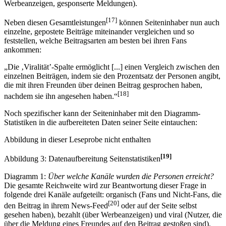
Werbeanzeigen, gesponserte Meldungen).
[17]
Neben diesen Gesamtleistungen
können Seiteninhaber nun auch
einzelne, gepostete Beiträge miteinander vergleichen und so
feststellen, welche Beitragsarten am besten bei ihren Fans
ankommen:
„Die ‚Viralität’-Spalte ermöglicht [...] einen Vergleich zwischen den
einzelnen Beiträgen, indem sie den Prozentsatz der Personen angibt,
die mit ihren Freunden über deinen Beitrag gesprochen haben,
[18]
nachdem sie ihn angesehen haben.“
Noch spezifischer kann der Seiteninhaber mit den Diagramm-
Statistiken in die aufbereiteten Daten seiner Seite eintauchen:
Abbildung in dieser Leseprobe nicht enthalten
[19]
Abbildung 3: Datenaufbereitung Seitenstatistiken
Diagramm 1:
Über welche Kanäle wurden die Personen erreicht?
Die gesamte Reichweite wird zur Beantwortung dieser Frage in
folgende drei Kanäle aufgeteilt: organisch (Fans und Nicht-Fans, die
[20]
den Beitrag in ihrem News-Feed
oder auf der Seite selbst
gesehen haben), bezahlt (über Werbeanzeigen) und viral (Nutzer, die
über die Meldung eines Freundes auf den Beitrag gestoßen sind).