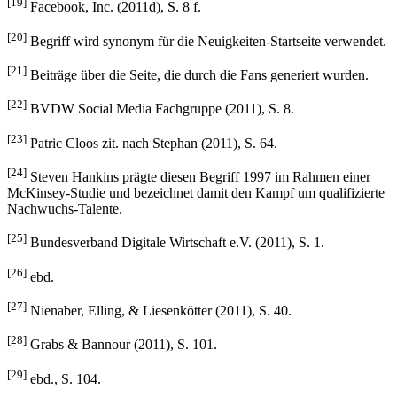
[19]
Facebook, Inc. (2011d), S. 8 f.
[20]
Begriff wird synonym für die Neuigkeiten-Startseite verwendet.
[21]
Beiträge über die Seite, die durch die Fans generiert wurden.
[22]
BVDW Social Media Fachgruppe (2011), S. 8.
[23]
Patric Cloos zit. nach Stephan (2011), S. 64.
[24]
Steven Hankins prägte diesen Begriff 1997 im Rahmen einer
McKinsey-Studie und bezeichnet damit den Kampf um qualifizierte
Nachwuchs-Talente.
[25]
Bundesverband Digitale Wirtschaft e.V. (2011), S. 1.
[26]
ebd.
[27]
Nienaber, Elling, & Liesenkötter (2011), S. 40.
[28]
Grabs & Bannour (2011), S. 101.
[29]
ebd., S. 104.