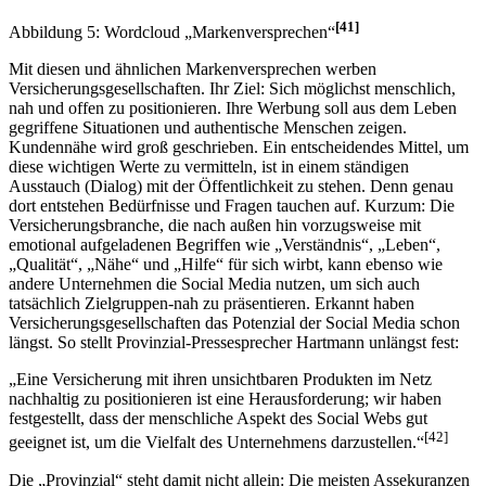
[41]
Abbildung 5: Wordcloud „Markenversprechen“
Mit diesen und ähnlichen Markenversprechen werben
Versicherungsgesellschaften. Ihr Ziel: Sich möglichst menschlich,
nah und offen zu positionieren. Ihre Werbung soll aus dem Leben
gegriffene Situationen und authentische Menschen zeigen.
Kundennähe wird groß geschrieben. Ein entscheidendes Mittel, um
diese wichtigen Werte zu vermitteln, ist in einem ständigen
Ausstauch (Dialog) mit der Öffentlichkeit zu stehen. Denn genau
dort entstehen Bedürfnisse und Fragen tauchen auf. Kurzum: Die
Versicherungsbranche, die nach außen hin vorzugsweise mit
emotional aufgeladenen Begriffen wie „Verständnis“, „Leben“,
„Qualität“, „Nähe“ und „Hilfe“ für sich wirbt, kann ebenso wie
andere Unternehmen die Social Media nutzen, um sich auch
tatsächlich Zielgruppen-nah zu präsentieren. Erkannt haben
Versicherungsgesellschaften das Potenzial der Social Media schon
längst. So stellt Provinzial-Pressesprecher Hartmann unlängst fest:
„Eine Versicherung mit ihren unsichtbaren Produkten im Netz
nachhaltig zu positionieren ist eine Herausforderung; wir haben
festgestellt, dass der menschliche Aspekt des Social Webs gut
[42]
geeignet ist, um die Vielfalt des Unternehmens darzustellen.“
Die „Provinzial“ steht damit nicht allein: Die meisten Assekuranzen