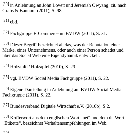
[30]
in Anlehnung an John Lovett und Jeremiah Owyang, zit. nach
Grabs & Bannour (2011), S. 98.
[31]
ebd.
[32]
Fachgruppe E-Commerce im BVDW (2011), S. 31.
[33]
Dieser Begriff bezeichnet all das, was der Reputation einer
Marke, eines Unternehmens, oder auch einer Person schadet und
über das Social Web eine Eigendynamik entwickelt.
[34]
Holzapfel/ Holzapfel (2010), S. 29.
[35]
vgl. BVDW Social Media Fachgruppe (2011), S. 22.
[36]
Eigene Darstellung in Anlehnung an: BVDW Social Media
Fachgruppe (2011), S. 22.
[37]
Bundesverband Digitale Wirtschaft e.V. (2010b), S.2.
[38]
Kofferwort aus dem englischen Wort „net“ und dem dt. Wort
„Etikette“, bezeichnet Verhaltensempfehlungen im Web.
[39]