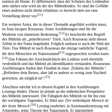
zumisst als Hume. Er differenziert, dass der Schmerz des Leidenden
stets stärker sein wird als der des Mitleidenden. So sind die Gefühle
eines anderen nicht direkt erfahrbar; es herrscht stets nur eine
[11]
Vorstellung dieser vor.
Ein weiterer Autor, der in dieser Thematik angeführt werden muss,
ist Jean-Jacques Rousseau. Seine Ausführungen sind für die
[12]
Moderne von immenser Bedeutung.
Er beschreibt den Begriff
des Mitleids als „präreflexiven“ Trieb. Auch Rousseau sieht diesen
Affekt in der Natur begründet. Folglich umfasst er auch die Welt der
Tiere. Das Mitleid ist nach Rousseau die einzige natürliche Tugend,
[13]
die dem Menschen im Naturzustand
zugesprochen werden kann.
[14]
Das Faktum der Anschaulichkeit des Leidens wird ebenfalls
verdeutlicht und das Mitleid als Identifikation verstanden. Rousseaus
Ausführungen finden ihre Finalität in einer ‚Doktrin des Mitleids‘:
„Befördere dein Bestes, aber laß es andern so wenig zum Nachteil
[15]
gereichen, als möglich ist“.
Abschluss möchte ich in diesem Kapitel in den Ausführungen
Lessings finden. Dieser ist primär an der ästhetischen Perspektive
des Mitleids interessiert. Die Fähigkeit des Mitleids ist für ihn eine
der wichtigsten Tugenden. Er führt aus:
Der mitleidigste Mensch ist
[16]
der beste Mensch
.
Lessing erarbeitet, in Auseinandersetzung mit
Aristoteles, seine Theorie des Trauerspiels. Er interpretiert