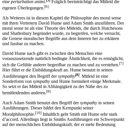
[5]
eine
perturbation animi.
Folglich beeinträchtigt das Mitleid die
[6]
eigenen Überlegungen.
Als Weiteres ist in diesem Kapitel die Philosophie des moral sense
mit ihren Vertretern David Hume und Adam Smith anzuführen. Der
moral sense ist als eine Theorie des Mitleids, die durch Hutchesons
und Shaftesbury begründet wurde, zu begreifen, welche versucht,
die Genese moralischer Begriffe aus dem Inneren her zu erklären
und fassbar zu machen.
David Hume nach gibt es zwischen den Menschen eine
vorauszusetzende natürlich bedingte Ähnlichkeit, die es ermöglicht,
[7]
sich die Gefühle anderer begreifbar zu machen und zu verstehen.
Hier führt er die Einbildungskraft an. Hume benutzt in seinen
[8]
Ausführungen den Begriff der
sympathy
.
Mitleid ist eine
Sonderform von
sympathy
und Hume formuliert einige Merkmale.
So setzt er das Mitleid in Abhängigkeit zu der Nähe des zu
[9]
bemitleidenden anderen.
Auch Adam Smith benutzt den Begriff der
sympathy
in seinen
Ausführungen. Dieser bildet den Kernpunkt seiner
[10]
Moralphilosophie.
Inhaltlich geht Smith mit Hume sehr stark
d’accord. Allerdings liegt in Smiths Ausführungen ein Schwerpunkt
auf der menschlichen Einbildungskraft, der er mehr Bedeutung