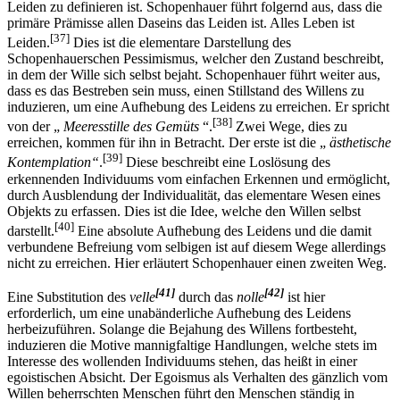
Leiden zu definieren ist. Schopenhauer führt folgernd aus, dass die
primäre Prämisse allen Daseins das Leiden ist. Alles Leben ist
[37]
Leiden.
Dies ist die elementare Darstellung des
Schopenhauerschen Pessimismus, welcher den Zustand beschreibt,
in dem der Wille sich selbst bejaht. Schopenhauer führt weiter aus,
dass es das Bestreben sein muss, einen Stillstand des Willens zu
induzieren, um eine Aufhebung des Leidens zu erreichen. Er spricht
[38]
von der „
Meeresstille des Gemüts
“.
Zwei Wege, dies zu
erreichen, kommen für ihn in Betracht. Der erste ist die „
ästhetische
[39]
Kontemplation“
.
Diese beschreibt eine Loslösung des
erkennenden Individuums vom einfachen Erkennen und ermöglicht,
durch Ausblendung der Individualität, das elementare Wesen eines
Objekts zu erfassen. Dies ist die Idee, welche den Willen selbst
[40]
darstellt.
Eine absolute Aufhebung des Leidens und die damit
verbundene Befreiung vom selbigen ist auf diesem Wege allerdings
nicht zu erreichen. Hier erläutert Schopenhauer einen zweiten Weg.
[41]
[42]
Eine Substitution des
velle
durch das
nolle
ist hier
erforderlich, um eine unabänderliche Aufhebung des Leidens
herbeizuführen. Solange die Bejahung des Willens fortbesteht,
induzieren die Motive mannigfaltige Handlungen, welche stets im
Interesse des wollenden Individuums stehen, das heißt in einer
egoistischen Absicht. Der Egoismus als Verhalten des gänzlich vom
Willen beherrschten Menschen führt den Menschen ständig in