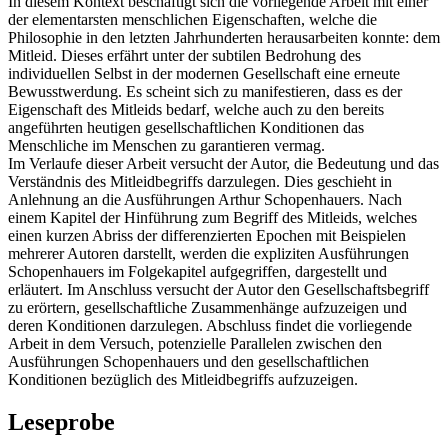
In diesem Kontext beschäftigt sich die vorliegende Arbeit mit einer
der elementarsten menschlichen Eigenschaften, welche die
Philosophie in den letzten Jahrhunderten herausarbeiten konnte: dem
Mitleid. Dieses erfährt unter der subtilen Bedrohung des
individuellen Selbst in der modernen Gesellschaft eine erneute
Bewusstwerdung. Es scheint sich zu manifestieren, dass es der
Eigenschaft des Mitleids bedarf, welche auch zu den bereits
angeführten heutigen gesellschaftlichen Konditionen das
Menschliche im Menschen zu garantieren vermag.
Im Verlaufe dieser Arbeit versucht der Autor, die Bedeutung und das
Verständnis des Mitleidbegriffs darzulegen. Dies geschieht in
Anlehnung an die Ausführungen Arthur Schopenhauers. Nach
einem Kapitel der Hinführung zum Begriff des Mitleids, welches
einen kurzen Abriss der differenzierten Epochen mit Beispielen
mehrerer Autoren darstellt, werden die expliziten Ausführungen
Schopenhauers im Folgekapitel aufgegriffen, dargestellt und
erläutert. Im Anschluss versucht der Autor den Gesellschaftsbegriff
zu erörtern, gesellschaftliche Zusammenhänge aufzuzeigen und
deren Konditionen darzulegen. Abschluss findet die vorliegende
Arbeit in dem Versuch, potenzielle Parallelen zwischen den
Ausführungen Schopenhauers und den gesellschaftlichen
Konditionen bezüglich des Mitleidbegriffs aufzuzeigen.
Leseprobe