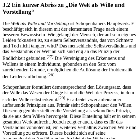
3.2 Ein kurzer Abriss zu „Die Welt als Wille und
Vorstellung“
Die
Welt als Wille und Vorstellung
ist Schopenhauers Hauptwerk. Er
beschäftigt sich in diesem mit der elementaren Frage nach einem
besseren Bewusstsein. Wie gelangt der Mensch, der auf sein eigenes
Leiden fokussiert ist, zu einem Selbstverständnis, das von Schmerz
und Tod nicht tangiert wird? Das menschliche Selbstverständnis und
das Verständnis der Welt an sich sind eng an das Prinzip der
[27]
Endlichkeit gebunden.
Die Vereinigung des Erkennens und
Wollens in einem Individuum, gebunden an den Satz vom
zureichenden Grunde, ermöglichen die Auflösung der Problematik
[28]
der Leidensaufhebung.
Schopenhauer formuliert dementsprechend den Lösungssatz, dass
der Wille das Wesen der Dinge ist und die Welt der Prozess, in dem
[29]
sich der Wille selbst erkennt.
Er arbeitet zwei aufeinander
aufbauende Prinzipien aus. Primär sieht Schopenhauer den Willen.
Diesem gegenüber stellt er die Vorstellung als sekundäres Prinzip,
da sie aus dem Willen hervorgeht. Diese Einteilung hält er in seinem
gesamten Werk aufrecht. Jedoch zeigt er auch, dass es für das
Verständnis vonnöten ist, ein weiteres Verhältnis zwischen Wille und
Vorstellung zu erörtern. Dieses bezieht sich auf seine
transzendentalen Ausführungen. So bleibt der Wille in der