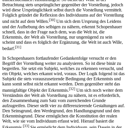
Betrachtung stets ursprünglicher gegenüber der Vorstellung, jedoch
wird diese Ursprünglichkeit selbst durch die Vorstellung vermittelt.
Folglich gründet die Reflexion des Individuums auf der Vorstellung
[30]
und nicht auf dem Willen.
Um sich dem Ursprung des Leidens
und der Aufhebung des selbigen zu nähern, erkennt Schopenhauer
schnell, dass in der Frage nach dem, was die Welt ist, die
Erkenntnis, der Welt als Vorstellung, nur ungenügend zu sein
scheint und dass es folglich der Ergänzung, die Welt ist auch Wille,
[31]
bedarf.
In Schopenhauers fortlaufender Gedankenfolge versucht er den
Begriff der Vorstellung weiter zu analysieren. So ist diese binär zu
begreifen. Sie setzt ein Subjekt, welches zu erkennen versucht, und
ein Objekt, welches erkannt wird, voraus. Der Logik folgend ist das
Subjekt die stets vorauszusetzende Bedingung der Erkenntnis und
kann somit selbst nicht erkannt werden. Dem gegenüber steht das
[32]
mannigfaltige Objekt der Erkenntnis.
Um sich noch weiter dem
Verständnis der Welt als Vorstellung zu nähern, ist es erforderlich,
den Zusammenhang zum Satz vom zureichenden Grunde
aufzugreifen. Dieser stellt vier zu differenzierende Gestaltungen auf.
Den Seinsgrund, den Werdegrund, den Handlungsgrund und den
Erkenntnisgrund. Diese ermöglichen die Konstitution der realen
Welt, wie sie vom Individuum erfasst wird. Hierauf basiert die
[33]
Erkenntnis.
Sie ermöglicht dem Individuum, sein Dasein in der