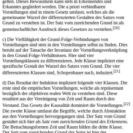
gelten. Dieses Bewusstsein kann stets in Erkennendes und
Erkanntes gegliedert werden. Die a priori verbindbaren
Vorstellungen sind in einem Gesetz umfasst, welches als die
gemeinsame Wurzel der differenzierten Gestalten des Satzes vom
Grund zu verstehen ist. Der Satz vom zureichenden Grund ist als
[20]
gemeinschaftlicher Ausdruck dieses Gesetzes zu verstehen.
c) Die Vielfältigkeit der Grund-Folge-Verbindungen von
Vorstellungen sind stets in den Vorstellungen selbst zu finden. Dies
beruht auf der Tatsache der Invarianz der Vorstellungsverknüpfung
in den Grund-Folge-Verhältnissen. Hier sind vier
Vorstellungsklassen zu differenzieren. Jede Klasse impliziert eine
spezifische Gestalt der Wurzel des Satzes vom Grund. Die vier
[21]
differenzierten Klassen sind, Schopenhauer nach, induziert.
d) Das Resultat der Induktion impliziert folgende vier Klassen. Die
erste sind die empirischen Vorstellungen, welche als repräsentant
bezüglich der objektiven realen Welt zu verstehen sind. Diese
resultiert aus der Vereinigung von Zeit und Raum durch den
[22]
Verstand. Das Gesetz der Kausalität dominiert die Vorstellungen.
Die zweite Klasse umfasst die Begriffe, welche durch Abstraktion
aus den Vorstellungen hervorgegangen sind. Der Satz vom Grund
gestaltet sich hier als
Satz vom zureichenden Grund des Erkennens
.
Die Betrachtungsformen Zeit und Raum bilden die dritte Klasse.
Der
Satz vom zureichenden Grund des Seins
ist hier der