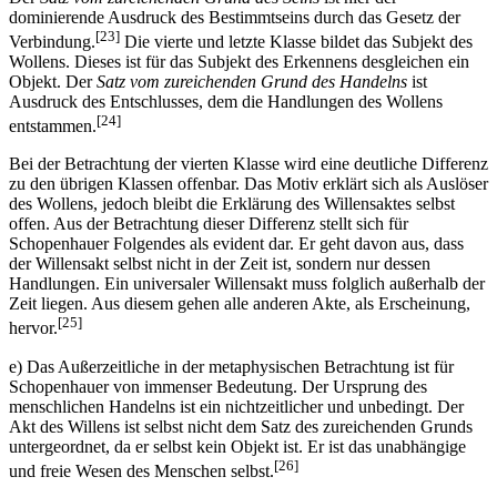
dominierende Ausdruck des Bestimmtseins durch das Gesetz der
[23]
Verbindung.
Die vierte und letzte Klasse bildet das Subjekt des
Wollens. Dieses ist für das Subjekt des Erkennens desgleichen ein
Objekt. Der
Satz vom zureichenden Grund des Handelns
ist
Ausdruck des Entschlusses, dem die Handlungen des Wollens
[24]
entstammen.
Bei der Betrachtung der vierten Klasse wird eine deutliche Differenz
zu den übrigen Klassen offenbar. Das Motiv erklärt sich als Auslöser
des Wollens, jedoch bleibt die Erklärung des Willensaktes selbst
offen. Aus der Betrachtung dieser Differenz stellt sich für
Schopenhauer Folgendes als evident dar. Er geht davon aus, dass
der Willensakt selbst nicht in der Zeit ist, sondern nur dessen
Handlungen. Ein universaler Willensakt muss folglich außerhalb der
Zeit liegen. Aus diesem gehen alle anderen Akte, als Erscheinung,
[25]
hervor.
e) Das Außerzeitliche in der metaphysischen Betrachtung ist für
Schopenhauer von immenser Bedeutung. Der Ursprung des
menschlichen Handelns ist ein nichtzeitlicher und unbedingt. Der
Akt des Willens ist selbst nicht dem Satz des zureichenden Grunds
untergeordnet, da er selbst kein Objekt ist. Er ist das unabhängige
[26]
und freie Wesen des Menschen selbst.