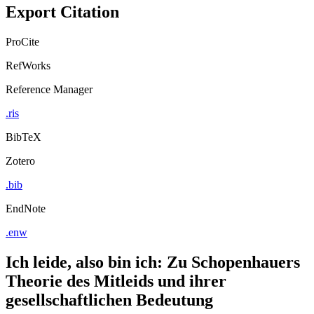
Export Citation
ProCite
RefWorks
Reference Manager
.ris
BibTeX
Zotero
.bib
EndNote
.enw
Ich leide, also bin ich: Zu Schopenhauers
Theorie des Mitleids und ihrer
gesellschaftlichen Bedeutung