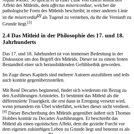
Affekt des Mitleids, dem
affectus misericordiae
, welcher die
pathologische Form des Mitleids beschreibt; in einer anderen Linie
[2]
ist die
misercordia
als Tugend zu verstehen, da ihr die Vernunft zu
[3]
Grunde liegt.
2.4 Das Mitleid in der Philosophie des 17. und 18.
Jahrhunderts
Das 17. und 18. Jahrhundert ist von immenser Bedeutung in der
Diskussion um den Begriff des Mitleids. Dieser ist zu einem festen
Bestandteil einer sich herausbildenden Gefühlsethik geworden.
Im Zuge dieses Kapitels sind mehrere Autoren anzuführen und teils
auch konträr gegenüberzustellen.
Mit René Decartes beginnend, findet sich wiederum ein Bezug zu
den Ausführungen Aristoteles. Er bestimmt das Mitleid als die
differenzierte Traurigkeit, die erst dann in Erregung versetzt wird,
wenn jemandem ein Übel widerfährt, welches dieser nicht verdient.
[4]
Dieser Beschreibung des Mitleids gegenüber äußert sich Thomas
Hobbes konträr zu Decartes Ausführungen. Er beschreibt das
Mitleid als einen egoistischen Affekt, dem die gezielte Furcht vor
dem eigenen zukünftigen Leben zu Grunde liegt und benennt es als