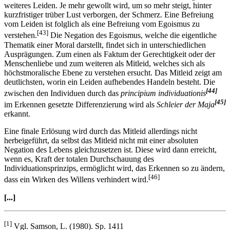
weiteres Leiden. Je mehr gewollt wird, um so mehr steigt, hinter
kurzfristiger trüber Lust verborgen, der Schmerz. Eine Befreiung
vom Leiden ist folglich als eine Befreiung vom Egoismus zu
[43]
verstehen.
Die Negation des Egoismus, welche die eigentliche
Thematik einer Moral darstellt, findet sich in unterschiedlichen
Ausprägungen. Zum einen als Faktum der Gerechtigkeit oder der
Menschenliebe und zum weiteren als Mitleid, welches sich als
höchstmoralische Ebene zu verstehen ersucht. Das Mitleid zeigt am
deutlichsten, worin ein Leiden aufhebendes Handeln besteht. Die
[44]
zwischen den Individuen durch das
principium individuationis
[45]
im Erkennen gesetzte Differenzierung wird als
Schleier der Maja
erkannt.
Eine finale Erlösung wird durch das Mitleid allerdings nicht
herbeigeführt, da selbst das Mitleid nicht mit einer absoluten
Negation des Lebens gleichzusetzen ist. Diese wird dann erreicht,
wenn es, Kraft der totalen Durchschauung des
Individuationsprinzips, ermöglicht wird, das Erkennen so zu ändern,
[46]
dass ein Wirken des Willens verhindert wird.
[...]
[1]
Vgl. Samson, L. (1980). Sp. 1411