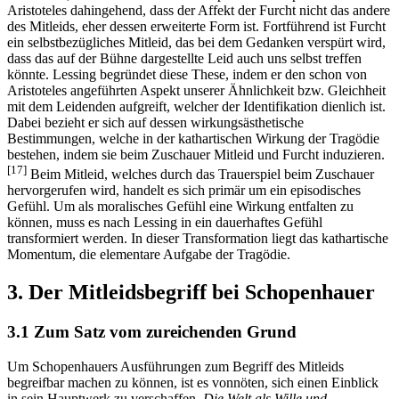
Aristoteles dahingehend, dass der Affekt der Furcht nicht das andere
des Mitleids, eher dessen erweiterte Form ist. Fortführend ist Furcht
ein selbstbezügliches Mitleid, das bei dem Gedanken verspürt wird,
dass das auf der Bühne dargestellte Leid auch uns selbst treffen
könnte. Lessing begründet diese These, indem er den schon von
Aristoteles angeführten Aspekt unserer Ähnlichkeit bzw. Gleichheit
mit dem Leidenden aufgreift, welcher der Identifikation dienlich ist.
Dabei bezieht er sich auf dessen wirkungsästhetische
Bestimmungen, welche in der kathartischen Wirkung der Tragödie
bestehen, indem sie beim Zuschauer Mitleid und Furcht induzieren.
[17]
Beim Mitleid, welches durch das Trauerspiel beim Zuschauer
hervorgerufen wird, handelt es sich primär um ein episodisches
Gefühl. Um als moralisches Gefühl eine Wirkung entfalten zu
können, muss es nach Lessing in ein dauerhaftes Gefühl
transformiert werden. In dieser Transformation liegt das kathartische
Momentum, die elementare Aufgabe der Tragödie.
3. Der Mitleidsbegriff bei Schopenhauer
3.1 Zum Satz vom zureichenden Grund
Um Schopenhauers Ausführungen zum Begriff des Mitleids
begreifbar machen zu können, ist es vonnöten, sich einen Einblick
in sein Hauptwerk zu verschaffen,
Die Welt als Wille und