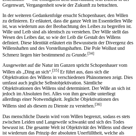
Gegenwart, Vergangenheit sowie der Zukunft zu betrachten.
In der weiteren Gedankenfolge ersucht Schopenhauer, den Willen
zu definieren. Er erläutert, dass die ganze Welt im Essentiellen Wille
ist, was wiederum aus der Beobachtung des Leibes zu begreifen ist.
Wille und Leib sind als identisch zu verstehen. Der Wille stellt das
Wesen des Leibes dar, so wie der Leib die Gestalt des Willens
definiert. Diese Identität erläutert ein Bewusstsein der Divergenz des
Willenshaften und des Vorstellungshaften. Die Pole Wollust und
[34]
Schmerz liegen hier bestimmend zu Grunde.
Ausgeweitet auf die Natur im Ganzen spricht Schopenhauer vom
[35]
Willen als „Ding an sich“.
Er führt aus, dass sich die
Objektivation des Willens in verschiedenen Phänomenen zeigt. Dies
umfasst auch jegliche Selbstobjektivation. Sämtliche
Objektivationen des Willens sind determiniert. Der Wille an sich ist
jedoch im Absoluten frei. Alles von ihm gewollte unterliegt
allerdings einer Notwendigkeit. Jegliche Objektivationen des
[36]
Willens sind als diesem zu Dienste zu verstehen.
Das menschliche Dasein wird vom Willen begrenzt, sodass es stets
zwischen Leiden und Langeweile schwankt und sich des Todes
bewusst ist. Die gesamte Welt ist Objektivität des Willens und dieser
ist wiederum das Prinzip der absoluten Unerfülltheit, welche als