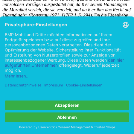
mit solchen Vorzügen ausgestattet hat, da ß er seinen Handlungen
die Moralität verlieh, die sie veredelt, und da ß er ihm das Recht auf
Tugend gab“ (Rousseau 1971, [1762 ], S. 294)
. Da die Eigenliebe
aufgrund ihrer feindseligen Strebungen keine Basis für soziales
Zusammenleben bietet, wurde dem Menschen ein angeborenes
Gefühl verliehen, nämlich das Gewissen als Prinzip der Liebe zum
Guten. Rousseau spricht in seinem
Emil
auch noch vom
„göttlichen
Instinkt“ (Rousseau 1971, [1762 ], S.306)
. Dieser sogenannte
Instinkt ist immer schon im Menschen angelegt und somit kein
gesellschaftlich errungenes Gefühl. Die Gesellschaft bildet jedoch
die Voraussetzung für die Entfaltung des Gewissens (vgl. Broecken
1974, S. 101). Erst wenn das Gewissen sich mit der praktischen
Vernunft verknüpft, kann das Individuum über den ganzen
Optionsraum, Gutes und Böses zu tun, verfügen (vgl. Sturma 2001,
S. 113).
Bolle (1995) weist aber darauf hin, dass Gewissen und Vernunft
voneinander zu unterscheiden sind, denn die Vernunft ist eine
eigenständige Instanz, die keineswegs mit der Stimme des
Gewissens übereinstimmen muss. Die Vernunft besitzt sogar die
Kraft, das Gewissen zu unterdrücken, so wie die Herrschaft der
Leidenschaften es vermag, die Stimme der Vernunft und des
Gewissens zu ersticken (vgl. Bolle 1995, S. 149).
War die Moralität für den sinnhaften Naturmenschen noch kein