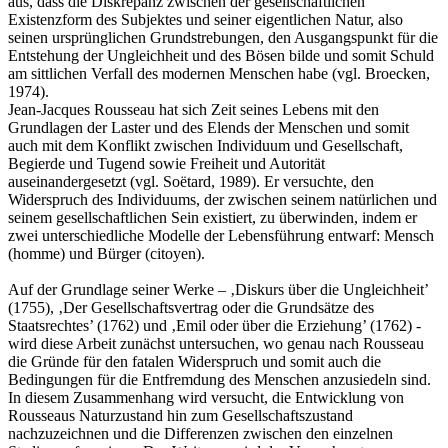
aus, dass die Diskrepanz zwischen der gesellschaftlichen
Existenzform des Subjektes und seiner eigentlichen Natur, also
seinen ursprünglichen Grundstrebungen, den Ausgangspunkt für die
Entstehung der Ungleichheit und des Bösen bilde und somit Schuld
am sittlichen Verfall des modernen Menschen habe (vgl. Broecken,
1974).
Jean-Jacques Rousseau hat sich Zeit seines Lebens mit den
Grundlagen der Laster und des Elends der Menschen und somit
auch mit dem Konflikt zwischen Individuum und Gesellschaft,
Begierde und Tugend sowie Freiheit und Autorität
auseinandergesetzt (vgl. Soëtard, 1989). Er versuchte, den
Widerspruch des Individuums, der zwischen seinem natürlichen und
seinem gesellschaftlichen Sein existiert, zu überwinden, indem er
zwei unterschiedliche Modelle der Lebensführung entwarf: Mensch
(homme) und Bürger (citoyen).
Auf der Grundlage seiner Werke – ‚Diskurs über die Ungleichheit’
(1755), ‚Der Gesellschaftsvertrag oder die Grundsätze des
Staatsrechtes’ (1762) und ‚Emil oder über die Erziehung’ (1762) -
wird diese Arbeit zunächst untersuchen, wo genau nach Rousseau
die Gründe für den fatalen Widerspruch und somit auch die
Bedingungen für die Entfremdung des Menschen anzusiedeln sind.
In diesem Zusammenhang wird versucht, die Entwicklung von
Rousseaus Naturzustand hin zum Gesellschaftszustand
nachzuzeichnen und die Differenzen zwischen den einzelnen