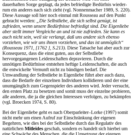
dauerhaften Sorge geplagt, da jedes befriedigte Bedürfnis wieder­
rum ein anderes nach sich zieht (vgl. Nonnenmacher 1989, S. 220).
Diese Aussage soll hier noch einmal mit Rousseau auf den Punkt
gebracht werden:
„Die Selbstliebe, die sich selbst genügt, ist
zufrieden, wenn unsere Bedürfnisse befriedigt sind. Die Eigenliebe
aber stellt immer Vergleiche an und ist nie zufrieden. Sie kann es
auch nicht sein, weil sie verlangt, daß uns andere sich ebenso
vorziehen, wie wir uns ihnen vorziehen, und das ist unmöglich“
(Rousseau 1971, [1762 ], S.213)
. Diese Tatsache hat aber auch zur
Konsequenz, dass die einst guten, aus der Selbstliebe
hervorgegangenen Leidenschaften depravieren. Durch die
unnötigen Bedürfnisse entstehen heftige Leidenschaften, die auch
die entwickelte Vernunft nicht zu bändigen bedarf. Die
Umwandlung der Selbstliebe in Eigenliebe führt aber auch dazu,
dass die Bedarfe der einzelnen Individuen kollidieren und der eine
unumgänglich zum Gegenspieler des anderen wird. Jeder versucht,
den ersten Platz zu besetzen und somit muss der einzel­ne probieren,
alle anderen, die ja die gleichen Interessen verfolgen, zu bekämpfen
(vgl. Broecken 1974, S. 80).
Bei der Eigenliebe geht es nach Oberparleiter–Lorke (1997) somit
nicht mehr um einen Auf­ruf zur Einschränkung der eigenen
Begehren, wie dies bei der Selbstliebe durch das Regulativ des
natürlichen
Mitleides
geschah, sondern es handelt sich hierbei um
eine Schwäche des Menschen, die die Umsetzung der eigenen