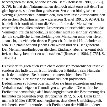
hervorgehen müssen, so sehe ich ein Tier“ (Rousseau 1984, [1755],
S. 79). Er hat den Naturmenschen dennoch nicht ganz mit dem Tier
gleichgesetzt, sondern ihm gewissermaßen einen biologischen
Vorzug zugesprochen, nämlich den, sich dem Instinkt respektive den
physischen Bedürfnissen zu widersetzen (Berief 1991, S. 92-93). Es
handelt sich somit nicht um die Vernunft, die den Menschen
wesentlich von allen anderen Lebewesen unterscheidet, sondern das
Vermögen, frei zu handeln:„Es ist daher nicht so sehr der Verstand,
der die spezifische Unterscheidung des Menschen unter den Tieren
ausmacht, als vielmehr dessen Eigenschaft, ein frei Handelnder zu
sein. Die Natur befiehlt jedem Lebewesen und das Tier gehorcht.
Der Mensch empfindet den gleichen Eindruck, aber er erkennt sich
frei, nachzugeben oder zu widerstehen.“ (Rousseau 1984, [1755], S.
101-103).
Es existiert folglich auch kein charakteristisch menschlicher Instinkt,
sondern das Individuum ist im Besitz der Fähigkeit, sein Handeln
nach den intuitiven Reaktionen der unterschiedlichen Tiere
auszurichten. Der Mensch ist somit frei, den physischen
Bedürfnissen zu folgen oder sich über sie hinwegzusetzen und sein
Verhalten nach eigenen Grundlagen zu gestalten. Die natürliche
Freiheit ist demzufolge als Unabhängigkeit von der Bestimmung des
Instinktes zu begreifen (vgl. Bruppacher 1972, S. 53). Dazu kann
man mit Müller (1970) noch ergänzen, dass diese Unabhängigkeit,
wie bereits erwähnt wurde, auch Freiheit von der Willkür anderer