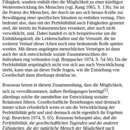
Fähigkeit, sondern enthält eher die Möglichkeit zu einer künftigen
Weiterentwicklung des Menschen (vgl. Rang 1965, S. 136). Sie ist
die Potenz des Menschen, der durch sie aus sich heraus Kräfte zur
Bewältigung einer spezifischen Situation zu entfalten vermag. Dies
bedeutet also, dass mit der Perfektibilität auch Fähigkeiten gemeint
sind, die bereits im Naturmenschen verankert, aber noch nicht
verwirklicht, sind. Dabei handelt es sich beispielsweise um die
Einbildungskraft, die Leidenschaften und die Vernunft, die im
weiteren Verlauf dieser Arbeit noch eine bedeutende Rolle spielen
werden. Mit diesen angelegten menschlichen Vermögen ist dann
auch der sich entwickelnde soziale Zusammenschluss der
Individuen eng verbunden (vgl. Bruppacher 1974, S. 54-56). Da die
Perfektibilität ursprünglich nicht von sich aus nach Verwirklichung
strebt, kann man an dieser Stelle fragen, wie die Entstehung von
Gesellschaft dann überhaupt denkbar ist.
Rousseau betont in diesem Zusammenhang, dass die Möglichkeit,
[2]
sich zu vervollkommnen, äußere Bedingungen benötigt
,
allerdings solche die unmittelbar zur Entwicklung sozialer
Relationen führen. Gesellschaftliche Beziehungen sind demnach
immer schon erforderlich wenn es um die Verwirklichung der
Perfektibilität geht und sind demnach nicht eigentlich ihr Ergebnis
(vgl. Broecken 1974, S. 65). Rousseau behauptet also,
daß die
Perfektibilität, die gesellschaftlichen Tugenden und die anderen
Fähigkeiten, die der natürliche Mensch der Möglichkeit nach