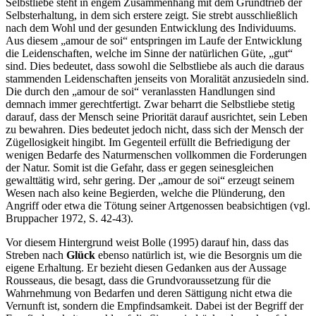
Selbstliebe steht in engem Zusammenhang mit dem Grundtrieb der
Selbsterhaltung, in dem sich erstere zeigt. Sie strebt ausschließlich
nach dem Wohl und der gesunden Entwicklung des Individuums.
Aus diesem „amour de soi“ entspringen im Laufe der Entwicklung
die Leidenschaften, welche im Sinne der natürlichen Güte, „gut“
sind. Dies bedeutet, dass sowohl die Selbstliebe als auch die daraus
stammenden Leidenschaften jenseits von Moralität anzusiedeln sind.
Die durch den „amour de soi“ veranlassten Handlungen sind
demnach immer gerechtfertigt. Zwar beharrt die Selbstliebe stetig
darauf, dass der Mensch seine Priorität darauf ausrichtet, sein Leben
zu bewahren. Dies bedeutet jedoch nicht, dass sich der Mensch der
Zügellosigkeit hingibt. Im Gegenteil erfüllt die Befriedigung der
wenigen Bedarfe des Naturmenschen vollkommen die Forderungen
der Natur. Somit ist die Gefahr, dass er gegen seinesgleichen
gewalttätig wird, sehr gering. Der „amour de soi“ erzeugt seinem
Wesen nach also keine Begierden, welche die Plünderung, den
Angriff oder etwa die Tötung seiner Artgenossen beabsichtigen (vgl.
Bruppacher 1972, S. 42-43).
Vor diesem Hintergrund weist Bolle (1995) darauf hin, dass das
Streben nach
Glück
ebenso natürlich ist, wie die Besorgnis um die
eigene Erhaltung. Er bezieht diesen Gedanken aus der Aussage
Rousseaus, die besagt, dass die Grundvoraussetzung für die
Wahrnehmung von Bedarfen und deren Sättigung nicht etwa die
Vernunft ist, sondern die Empfindsamkeit. Dabei ist der Begriff der