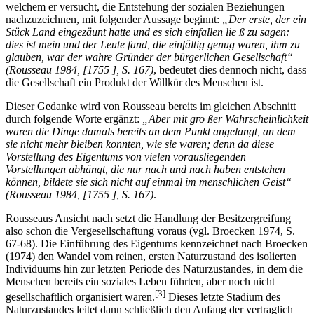
welchem er versucht, die Entstehung der sozialen Beziehungen
nachzuzeichnen, mit folgender Aussage beginnt:
„Der erste, der ein
Stück Land eingezäunt hatte und es sich einfallen lie ß zu sagen:
dies ist mein und der Leute fand, die einfältig genug waren, ihm zu
glauben, war der wahre Gründer der bürgerlichen Gesellschaft“
(Rousseau 1984, [1755 ], S. 167)
, bedeutet dies dennoch nicht, dass
die Gesellschaft ein Produkt der Willkür des Menschen ist.
Dieser Gedanke wird von Rousseau bereits im gleichen Abschnitt
durch folgende Worte ergänzt:
„Aber mit gro ßer Wahrscheinlichkeit
waren die Dinge damals bereits an dem Punkt angelangt, an dem
sie nicht mehr bleiben konnten, wie sie waren; denn da diese
Vorstellung des Eigentums von vielen vorausliegenden
Vorstellungen abhängt, die nur nach und nach haben entstehen
können, bildete sie sich nicht auf einmal im menschlichen Geist“
(Rousseau 1984, [1755 ], S. 167)
.
Rousseaus Ansicht nach setzt die Handlung der Besitzergreifung
also schon die Vergesellschaftung voraus (vgl. Broecken 1974, S.
67-68). Die Einführung des Eigentums kennzeichnet nach Broecken
(1974) den Wandel vom reinen, ersten Naturzustand des isolierten
Individuums hin zur letzten Periode des Naturzustandes, in dem die
Menschen bereits ein soziales Leben führten, aber noch nicht
[3]
gesellschaftlich organisiert waren.
Dieses letzte Stadium des
Naturzustandes leitet dann schließlich den Anfang der vertraglich