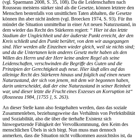
(vgl. Spaemann 2008, S. 35, 108). Da die Leidenschaften nach
Rousseau meistens stärker sind als die Gesetze, können letztere den
Menschen bestenfalls von unsittlichen Taten abhalten, die Gesetze
können ihn aber nicht ändern (vgl. Broecken 1974, S. 93). Für ihn
mündet die Situation unmittelbar in einer Art neuen Naturzustand, in
dem wieder das Recht des Stärkeren regiert:
“ Hier ist das letzte
Stadium der Ungleichheit und der äußerste Punkt erreicht, der den
Kreis schließt und den Punkt berührt, von dem wir ausgegangen
sind. Hier werden alle Einzelnen wieder gleich, weil sie nichts sind;
und da die Untertanen kein anderes Gesetz mehr haben als den
Willen des Herrn und der Herr keine andere Regel als seine
Leidenschaften, verschwinden die Begriffe des Guten und die
Prinzipien der Gerechtigkeit aufs neue. Hier läuft alles auf das
alleinige Recht des Stärkeren hinaus und folglich auf einen neuen
Naturzustand, der sich von jenem, mit dem wir begonnen haben,
darin unterscheidet, daß der eine Naturzustand in seiner Reinheit
war, und dieser letzte die Frucht eines Exzesses an Korruption ist“
(
Rousseau 1984, [1755 ], S. 263)
.
An dieser Stelle kann also festgehalten werden, dass das soziale
Zusammenleben, beziehungsweise das Verhältnis von Perfektibilität
und Soziabilität, also die über die tierhafte Existenz sich
hinwegsetzende Fähigkeit der Vervollkommnung, den Keim des
menschlichen Übels in sich birgt. Nun muss man dennoch
anmerken, dass die Situation nicht vollkommen aussichtslos ist, da