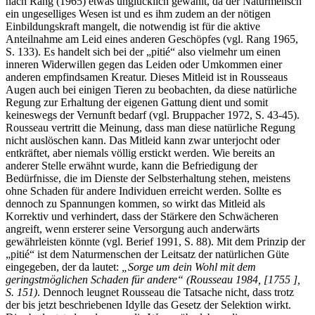
nach Rang (1965) etwas unglücklich gewählt, da der Naturmensch
ein ungeselliges Wesen ist und es ihm zudem an der nötigen
Einbildungskraft mangelt, die notwendig ist für die aktive
Anteilnahme am Leid eines anderen Geschöpfes (vgl. Rang 1965,
S. 133). Es handelt sich bei der „pitié“ also vielmehr um einen
inneren Widerwillen gegen das Leiden oder Umkommen einer
anderen empfindsamen Kreatur. Dieses Mitleid ist in Rousseaus
Augen auch bei einigen Tieren zu beobachten, da diese natürliche
Regung zur Erhaltung der eigenen Gattung dient und somit
keineswegs der Vernunft bedarf (vgl. Bruppacher 1972, S. 43-45).
Rousseau vertritt die Meinung, dass man diese natürliche Regung
nicht auslöschen kann. Das Mitleid kann zwar unterjocht oder
entkräftet, aber niemals völlig erstickt werden. Wie bereits an
anderer Stelle erwähnt wurde, kann die Befriedigung der
Bedürfnisse, die im Dienste der Selbsterhaltung stehen, meistens
ohne Schaden für andere Individuen erreicht werden. Sollte es
dennoch zu Spannungen kommen, so wirkt das Mitleid als
Korrektiv und verhindert, dass der Stärkere den Schwächeren
angreift, wenn ersterer seine Versorgung auch anderwärts
gewährleisten könnte (vgl. Berief 1991, S. 88). Mit dem Prinzip der
„pitié“ ist dem Naturmenschen der Leitsatz der natürlichen Güte
eingegeben, der da lautet:
„Sorge um dein Wohl mit dem
geringstmöglichen Schaden für andere“ (Rousseau 1984, [1755 ],
S. 151)
. Dennoch leugnet Rousseau die Tatsache nicht, dass trotz
der bis jetzt beschriebenen Idylle das Gesetz der Selektion wirkt.