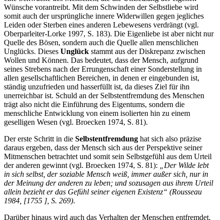
Wünsche vorantreibt. Mit dem Schwinden der Selbstliebe wird
somit auch der ursprüngliche innere Widerwillen gegen jegliches
Leiden oder Sterben eines anderen Lebewesens verdrängt (vgl.
Oberparleiter-Lorke 1997, S. 183). Die Eigenliebe ist aber nicht nur
Quelle des Bösen, sondern auch die Quelle allen menschlichen
Unglücks. Dieses
Unglück
stammt aus der Diskrepanz zwischen
Wollen und Können. Das bedeutet, dass der Mensch, aufgrund
seines Strebens nach der Errungenschaft einer Son­derstellung in
allen gesellschaftlichen Bereichen, in denen er eingebunden ist,
ständig unzu­frieden und hasserfüllt ist, da dieses Ziel für ihn
unerreichbar ist. Schuld an der Selbstentfremdung des Menschen
trägt also nicht die Einführung des Eigentums, sondern die
menschliche Entwicklung von einem isolierten hin zu einem
geselligen Wesen (vgl. Broecken 1974, S. 81).
Der erste Schritt in die
Selbstentfremdung
hat sich also präzise
daraus ergeben, dass der Mensch sich aus der Perspektive seiner
Mitmenschen betrachtet und somit sein Selbstgefühl aus dem Urteil
der anderen gewinnt (vgl. Broecken 1974, S. 81):
„Der Wilde lebt
in sich selbst, der soziable Mensch weiß, immer außer sich, nur in
der Meinung der anderen zu leben; und sozusagen aus ihrem Urteil
allein bezieht er das Gefühl seiner eigenen Existenz“ (Rousseau
1984, [1755 ], S. 269)
.
Darüber hinaus wird auch das Verhalten der Menschen entfremdet,