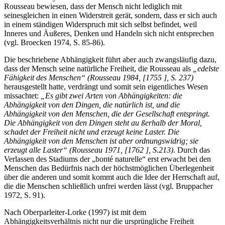
Rousseau bewiesen, dass der Mensch nicht lediglich mit
seinesgleichen in einen Widerstreit gerät, sondern, dass er sich auch
in einem ständigen Widerspruch mit sich selbst befindet, weil
Inneres und Äußeres, Denken und Handeln sich nicht entsprechen
(vgl. Broecken 1974, S. 85-86).
Die beschriebene Abhängigkeit führt aber auch zwangsläufig dazu,
dass der Mensch seine natürliche Freiheit, die Rousseau als
„edelste
Fähigkeit des Menschen“ (Rousseau 1984, [1755 ], S. 237)
herausgestellt hatte, verdrängt und somit sein eigentliches Wesen
missachtet:
„Es gibt zwei Arten von Abhängigkeiten: die
Abhängigkeit von den Dingen, die natürlich ist, und die
Abhängigkeit von den Menschen, die der Gesellschaft entspringt.
Die Abhängigkeit von den Dingen steht au ßerhalb der Moral,
schadet der Freiheit nicht und erzeugt keine Laster. Die
Abhängigkeit von den Menschen ist aber ordnungswidrig; sie
erzeugt alle Laster“ (Rousseau 1971, [1762 ], S.213)
. Durch das
Verlassen des Stadiums der „bonté naturelle“ erst erwacht bei den
Menschen das Bedürfnis nach der höchstmöglichen Überlegenheit
über die anderen und somit kommt auch die Idee der Herrschaft auf,
die die Menschen schließlich unfrei werden lässt (vgl. Bruppacher
1972, S. 91).
Nach Oberparleiter-Lorke (1997) ist mit dem
Abhängigkeitsverhältnis nicht nur die ursprüngliche Freiheit