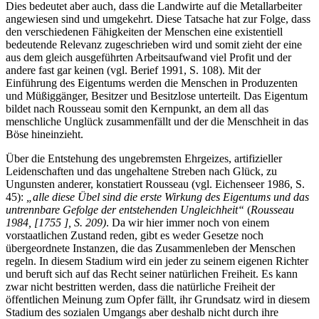
Dies bedeutet aber auch, dass die Landwirte auf die Metallarbeiter
angewiesen sind und umgekehrt. Diese Tatsache hat zur Folge, dass
den verschiedenen Fähigkeiten der Menschen eine existentiell
bedeutende Relevanz zugeschrieben wird und somit zieht der eine
aus dem gleich ausgeführten Arbeitsaufwand viel Profit und der
andere fast gar keinen (vgl. Berief 1991, S. 108). Mit der
Einführung des Eigentums werden die Menschen in Produzenten
und Müßiggänger, Besitzer und Besitzlose unterteilt. Das Eigentum
bildet nach Rousseau somit den Kernpunkt, an dem all das
menschliche Unglück zusammenfällt und der die Menschheit in das
Böse hineinzieht.
Über die Entstehung des ungebremsten Ehrgeizes, artifizieller
Leidenschaften und das ungehaltene Streben nach Glück, zu
Ungunsten anderer, konstatiert Rousseau (vgl. Eichenseer 1986, S.
45):
„alle diese Übel sind die erste Wirkung des Eigentums und das
untrennbare Gefolge der entstehenden Ungleichheit“
(
Rousseau
1984, [1755 ], S. 209)
. Da wir hier immer noch von einem
vorstaatlichen Zustand reden, gibt es weder Gesetze noch
übergeordnete Instanzen, die das Zusammenleben der Menschen
regeln. In diesem Stadium wird ein jeder zu seinem eigenen Richter
und beruft sich auf das Recht seiner natürlichen Freiheit. Es kann
zwar nicht bestritten werden, dass die natürliche Freiheit der
öffentlichen Meinung zum Opfer fällt, ihr Grundsatz wird in diesem
Stadium des sozialen Umgangs aber deshalb nicht durch ihre