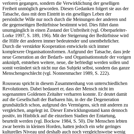
verloren gegangen, sondern die Verwirklichung der geselligen
Freiheit unmöglich geworden. Diesen Gedanken folgert sie aus der
Tatsache, dass mit dem Eintritt in ein geselliges Leben der
persönliche Wille nur noch durch die Meinungen der anderen und
die gegenseitigen Bedürfnisse bestimmt wird. Dies führt dann
unumgänglich in einen Zustand der Unfreiheit (vgl. Oberparleiter-
Lorke 1997, S. 189, 196). Mit der Steigerung der Bedürfnisse wird
die Hilfe der anderen immer bedeutender und unentbehrlicher.
Durch die verstärkte Kooperation ent­wickeln sich immer
komplexere Organisationsformen. Aufgrund der Tatsache, dass jede
neue Generation an der Bedarfs- und Organisationsstufe der vorigen
anknüpft, entstehen weitere, neue, die befriedigt werden sollen und
somit verändert sich nicht nur das Subjekt selbst, sondern das ganze
Menschengeschlecht (vgl. Nonnenmacher 1989, S. 222).
Rousseau spricht in diesem Zusammenhang von unterschiedlichen
Revolutionen. Dabei bedau­ert er, dass der Mensch nicht im
sogenannten Goldenen Zeitalter verharren konnte. Er deutet damit
auf die Gesellschaft der Barbaren hin, in der die Degeneration
grundsätzlich schon, auf­grund des Vermögens, sich mit anderen zu
vergleichen, angelegt ist. Dieser Entwicklungsstand kann dennoch
positiv, im Hinblick auf die einzelnen Stadien der Entartung,
beurteilt werden (vgl. Bockow 1984, S. 50). Die Menschen lebten
zwar bereits in kleinen Horden, hatten jedoch ein sehr geringes
kulturelles Niveau und deshalb auch noch vergleichsweise wenig