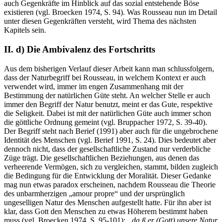
auch Gegenkräfte im Hinblick auf das sozial entstehende Böse
existieren (vgl. Broecken 1974, S. 94). Was Rousseau nun im Detail
unter diesen Gegenkräften versteht, wird Thema des nächsten
Kapitels sein.
II. d) Die Ambivalenz des Fortschritts
Aus dem bisherigen Verlauf dieser Arbeit kann man schlussfolgern,
dass der Naturbegriff bei Rousseau, in welchem Kontext er auch
verwendet wird, immer im engen Zusammenhang mit der
Bestimmung der natürlichen Güte steht. An welcher Stelle er auch
immer den Begriff der Natur benutzt, meint er das Gute, respektive
die Seligkeit. Dabei ist mit der natürlichen Güte auch immer schon
die göttliche Ordnung gemeint (vgl. Bruppacher 1972, S. 39-40).
Der Begriff steht nach Berief (1991) aber auch für die ungebrochene
Identität des Menschen (vgl. Berief 1991, S. 24). Dies bedeutet aber
dennoch nicht, dass der gesellschaftliche Zustand nur verderbliche
Züge trägt. Die gesellschaftlichen Beziehungen, aus denen das
verheerende Vermögen, sich zu vergleichen, stammt, bilden zugleich
die Bedingung für die Entwicklung der Moralität. Dieser Gedanke
mag nun etwas paradox erscheinen, nachdem Rousseau die Theorie
des unbarmherzigen „amour propre“ und der ursprünglich
ungeselligen Natur des Menschen aufgestellt hatte. Für ihn aber ist
klar, dass Gott den Menschen zu etwas Höherem bestimmt haben
muss (vgl. Broecken 1974, S. 95-101):
„da ß er (Gott) unsere Natur