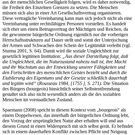
aus der menschlichen Geselligkeit folgen, wird es daher notwendig,
die Freiheit des Einzelnen Grenzen zu setzen. Die Menschen
müssen sich also in einer Art Gesellschaftsvertrag organisieren.
Diese vertragliche Vereinbarung kann man sich jedoch nicht als eine
Vereinbarung unter rechtsfähigen Personen vorstellen. Es handelt
sich eher um einen Betrugsvertrag der Mächtigen und Reichen, da
die gewonnene bürgerliche Ordnung eigentlich nur die vorherigen
Herrschaftsstrukturen auf Dauer stellt und somit der Unterjochung
der Armen und Schwachen den Schein der Legitimität verleiht (vgl.
Sturma 2001, S. 64). Damit wird die soziale Ungleichheit zur
gesetzlich legitimen Institution:
„Aus dieser Darstellung folgt, daß
die Ungleichheit, die im Naturzustand nahezu null ist, ihre Macht
und ihr Wachstum aus der Entwicklung unserer Fähigkeiten und
den Fortschritten des menschlichen Geistes bezieht und durch die
Etablierung des Eigentums und der Gesetze schließlich dauerhaft
und legitim wird“
(
Rousseau 1984, [1755 ], S. 271)
. Die Situation
des Bürgers (bourgeois) hinsichtlich seiner Selbstentfremdung
gestaltet sich also nicht wesentlich anders als die des soziablen
Menschen im vorstaatlichen Zustand.
Spaemann (2008) spricht in diesem Kontext vom „bourgeois“ als
einem Doppelwesen, das innerhalb der bürgerlichen Ordnung lebt,
den Vorzug der ursprünglichen Natur aber erhalten will und aus
diesem Grund in einen Widerspruch mit sich selbst gerät. Er befindet
sich in einem dauerhaften Konflikt zwischen Pflicht und Neigung