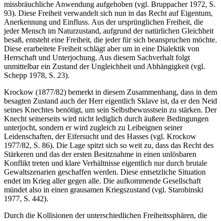
missbräuchliche Anwendung aufgehoben (vgl. Bruppacher 1972, S.
93). Diese Freiheit verwandelt sich nun in das Recht auf Eigentum,
Anerkennung und Einfluss. Aus der ursprünglichen Freiheit, die
jeder Mensch im Naturzustand, aufgrund der natürlichen Gleichheit
besaß, entsteht eine Freiheit, die jeder für sich beanspruchen möchte.
Diese erarbeitete Freiheit schlägt aber um in eine Dialektik von
Herrschaft und Unterjochung. Aus diesem Sachverhalt folgt
unmittelbar ein Zustand der Ungleichheit und Abhängigkeit (vgl.
Schepp 1978, S. 23).
Krockow (1877/82) bemerkt in diesem Zusammenhang, dass in dem
besagten Zustand auch der Herr eigentlich Sklave ist, da er den Neid
seines Knechtes benötigt, um sein Selbstbewusstsein zu stärken. Der
Knecht seinerseits wird nicht lediglich durch äußere Bedingungen
unterjocht, sondern er wird zugleich zu Leibeignen seiner
Leidenschaften, der Eifersucht und des Hasses (vgl. Krockow
1977/82, S. 86). Die Lage spitzt sich so weit zu, dass das Recht des
Stärkeren und das der ersten Besitznahme in einen unlösbaren
Konflikt treten und klare Verhältnisse eigentlich nur durch brutale
Gewaltszenarien geschaffen werden. Diese entsetzliche Situation
endet im Krieg aller gegen alle. Die aufkommende Gesellschaft
mündet also in einen grausamen Kriegszustand (vgl. Starobinski
1977, S. 442).
Durch die Kollisionen der unterschiedlichen Freiheitssphären, die