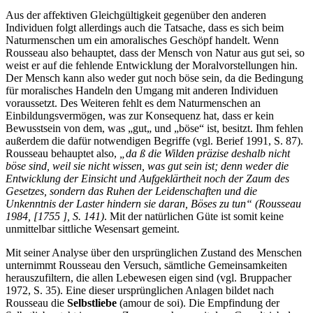
Aus der affektiven Gleichgültigkeit gegenüber den anderen
Individuen folgt allerdings auch die Tatsache, dass es sich beim
Naturmenschen um ein amoralisches Geschöpf handelt. Wenn
Rousseau also behauptet, dass der Mensch von Natur aus gut sei, so
weist er auf die fehlende Entwicklung der Moralvorstellungen hin.
Der Mensch kann also weder gut noch böse sein, da die Bedingung
für moralisches Handeln den Umgang mit anderen Individuen
voraussetzt. Des Weiteren fehlt es dem Naturmenschen an
Einbildungsvermögen, was zur Konsequenz hat, dass er kein
Bewusstsein von dem, was „gut„ und „böse“ ist, besitzt. Ihm fehlen
außerdem die dafür notwendigen Begriffe (vgl. Berief 1991, S. 87).
Rousseau behauptet also,
„da ß die Wilden präzise deshalb nicht
böse sind, weil sie nicht wissen, was gut sein ist; denn weder die
Entwicklung der Einsicht und Aufgeklärtheit noch der Zaum des
Gesetzes, sondern das Ruhen der Leidenschaften und die
Unkenntnis der Laster hindern sie daran, Böses zu tun“ (Rousseau
1984, [1755 ], S. 141)
. Mit der natürlichen Güte ist somit keine
unmittelbar sittliche Wesensart gemeint.
Mit seiner Analyse über den ursprünglichen Zustand des Menschen
unternimmt Rousseau den Versuch, sämtliche Gemeinsamkeiten
herauszufiltern, die allen Lebewesen eigen sind (vgl. Bruppacher
1972, S. 35). Eine dieser ursprünglichen Anlagen bildet nach
Rousseau die
Selbstliebe
(amour de soi). Die Empfindung der