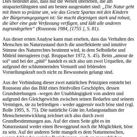
Dies bedeutet also, dass nur die Wesen überleben, die am
strapazierfähigsten und am besten ausgestattet sind:
„Die Natur geht
mit ihnen so präzise um, wie das Gesetz Spartas mit den Kindern
der Bürgerumgegangen ist: Sie macht diejenigen stark und robust,
die über eine gute Verfassung verfügen, und läßt alle anderen
zugrundegehen“ (Rousseau 1984, [1755 ], S. 81)
.
Aus dieser ersten Analyse kann man ersehen, dass das Verhalten des
Menschen im Naturzustand durch die unreflektierte und intuitive
Stimme des Naturrechtes bestimmt wird, in dem Selbstliebe und
Mitleid interagieren (vgl. Bruppacher 1972, S. 45). Beim „amour de
soi“ und bei der „pitié“ handelt es sich also um zwei Urquellen, die
aufgrund der schlummernden Vernunft und fehlenden
Vorstellungskraft noch nicht zu Bewusstsein gelangt sind.
Aus der Verbindung dieser zwei natürlichen Prinzipien entsteht bei
Rousseau also das Bild eines friedvollen Geschöpfes, dessen
Grundstrebungen –wegen der Unabhängigkeit von andern und
aufgrund des Gleichgewichts zwischen seinen Bedarfen und seinem
Vermögen, sie zu befriedigen - weder aggressiv noch böse sind (vgl.
Bolle 1995, S. 75). Die natürliche Güte im Anfangsstadium der
Menschenentwicklung zeichnet sich also durch zwei
Grundbestimmungen aus. Auf der einen Seite gibt es im
Naturzustand weder einen Beweggrund noch die Möglichkeit, böse
zu sein. Auf der anderen Seite mangelt es dem Naturmenschen,