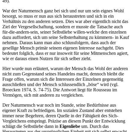
49).
War der Naturmensch ganz bei sich und nur um sein eignes Wohl
besorgt, so muss er nun aus sich heraustreten und sich in ein
Verhältnis zu den anderen setzen. Dies war aber eigentlich nicht das
Ziel der Vergesellschaftung, sondern er musste die Tatsache auch
für-die-andern-sein, seiner Selbstliebe willen-welche den einzelnen
dazu auffordert, sich um seine Selbsterhaltung zu kümmern- in Kauf
nehmen. Daraus kann man also schlussfolgern, dass auch der
gesellige Mensch primär seinem eigenen Interesse nachgeht. Dies
bedeutet folglich, dass er nur insoweit für seine Mitmenschen agiert,
wie er daraus einen Nutzen für sich selber zieht.
Hier wurde nun erläutert, warum der Mensch das Wohl der anderen
nicht zum Gegenstand seines Handelns macht, dennoch bleibt die
Frage offen, warum sich die Interessen der Einzelnen gegenseitig
ausschließen und der Mensch schlussendlich „böse“ wird (vgl.
Broecken 1974, S. 74-75). Die Antwort liegt für Rousseau im
Vermögen, sich mit anderen zu vergleichen.
Der Naturmensch war noch im Stande, seine Bedürfnisse aus
eigener Kraft zu befriedigen. Im sozialen Zustand aber entstehen
immer neue Begehren, deren Quelle in der Fähigkeit des Sich-
Vergleichens entspringt. Präzise an diesem Punkt der Entwicklung
schlägt die Selbstliebe dann in
Eigenliebe
um. Durch das
Heraustreten aus der ursprünglichen Einheit mit sich selbst erwacht