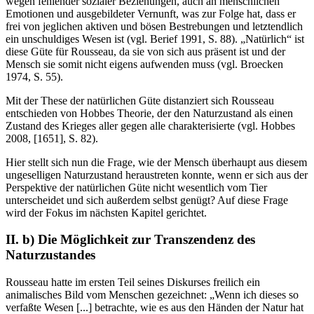
wegen fehlender sozialer Beziehungen, auch an menschlichen
Emotionen und ausgebildeter Vernunft, was zur Folge hat, dass er
frei von jeglichen aktiven und bösen Bestrebungen und letztendlich
ein unschuldiges Wesen ist (vgl. Berief 1991, S. 88). „Natürlich“ ist
diese Güte für Rousseau, da sie von sich aus präsent ist und der
Mensch sie somit nicht eigens aufwenden muss (vgl. Broecken
1974, S. 55).
Mit der These der natürlichen Güte distanziert sich Rousseau
entschieden von Hobbes Theorie, der den Naturzustand als einen
Zustand des Krieges aller gegen alle charakterisierte (vgl. Hobbes
2008, [1651], S. 82).
Hier stellt sich nun die Frage, wie der Mensch überhaupt aus diesem
ungeselligen Naturzustand heraustreten konnte, wenn er sich aus der
Perspektive der natürlichen Güte nicht wesentlich vom Tier
unterscheidet und sich außerdem selbst genügt? Auf diese Frage
wird der Fokus im nächsten Kapitel gerichtet.
II. b) Die Möglichkeit zur Transzendenz des
Naturzustandes
Rousseau hatte im ersten Teil seines Diskurses freilich ein
animalisches Bild vom Menschen gezeichnet: „Wenn ich dieses so
verfaßte Wesen [...] betrachte, wie es aus den Händen der Natur hat