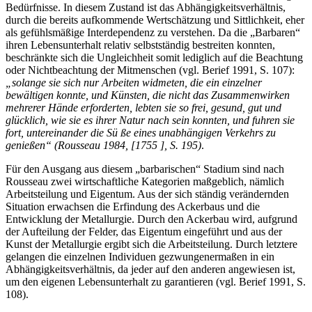
Bedürfnisse. In diesem Zustand ist das Abhängigkeitsverhältnis,
durch die bereits aufkommende Wertschätzung und Sittlichkeit, eher
als gefühlsmäßige Interdependenz zu verstehen. Da die „Bar­baren“
ihren Lebensunterhalt relativ selbstständig bestreiten konnten,
beschränkte sich die Un­gleichheit somit lediglich auf die Beachtung
oder Nichtbeachtung der Mitmenschen (vgl. Be­rief 1991, S. 107):
„solange sie sich nur Arbeiten widmeten, die ein einzelner
bewältigen konn­te, und Künsten, die nicht das Zusammenwirken
mehrerer Hände erforderten, lebten sie so frei, gesund, gut und
glücklich, wie sie es ihrer Natur nach sein konnten, und fuhren sie
fort, unter­einander die Sü ße eines unabhängigen Verkehrs zu
genießen“ (Rousseau 1984, [1755 ], S. 195)
.
Für den Ausgang aus diesem „barbarischen“ Stadium sind nach
Rousseau zwei wirtschaftliche Kategorien maßgeblich, nämlich
Arbeitsteilung und Eigentum. Aus der sich ständig verändernden
Situation erwachsen die Erfindung des Ackerbaus und die
Entwicklung der Metallurgie. Durch den Ackerbau wird, aufgrund
der Aufteilung der Felder, das Eigentum eingeführt und aus der
Kunst der Metallurgie ergibt sich die Arbeitsteilung. Durch letztere
gelangen die einzel­nen Individuen gezwungenermaßen in ein
Abhängigkeitsverhältnis, da jeder auf den anderen angewiesen ist,
um den eigenen Lebensunterhalt zu garantieren (vgl. Berief 1991, S.
108).