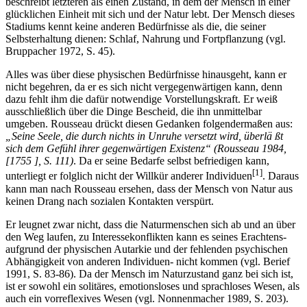
beschreibt letzteren als einen Zustand, in dem der Mensch in einer
glücklichen Einheit mit sich und der Natur lebt. Der Mensch dieses
Stadiums kennt keine anderen Bedürfnisse als die, die seiner
Selbsterhaltung dienen: Schlaf, Nahrung und Fortpflanzung (vgl.
Bruppacher 1972, S. 45).
Alles was über diese physischen Bedürfnisse hinausgeht, kann er
nicht begehren, da er es sich nicht vergegenwärtigen kann, denn
dazu fehlt ihm die dafür notwendige Vorstellungskraft. Er weiß
ausschließlich über die Dinge Bescheid, die ihn unmittelbar
umgeben. Rousseau drückt diesen Gedanken folgendermaßen aus:
„Seine Seele, die durch nichts in Unruhe versetzt wird, überlä ßt
sich dem Gefühl ihrer gegenwärtigen Existenz“ (Rousseau 1984,
[1755 ], S. 111)
. Da er seine Bedarfe selbst befriedigen kann,
[1]
unterliegt er folglich nicht der Willkür anderer Individuen
. Daraus
kann man nach Rousseau ersehen, dass der Mensch von Natur aus
keinen Drang nach sozialen Kontakten verspürt.
Er leugnet zwar nicht, dass die Naturmenschen sich ab und an über
den Weg laufen, zu Interessekonflikten kann es seines Erachtens-
aufgrund der physischen Autarkie und der fehlenden psychischen
Abhängigkeit von anderen Individuen- nicht kommen (vgl. Berief
1991, S. 83-86). Da der Mensch im Naturzustand ganz bei sich ist,
ist er sowohl ein solitäres, emotionsloses und sprachloses Wesen, als
auch ein vorreflexives Wesen (vgl. Nonnenmacher 1989, S. 203).