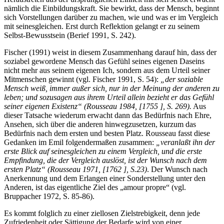
nämlich die Einbildungskraft. Sie bewirkt, dass der Mensch, beginnt
sich Vorstellungen darüber zu machen, wie und was er im Vergleich
mit seinesgleichen. Erst durch Reflektion gelangt er zu seinem
Selbst-Bewusstsein (Berief 1991, S. 242).
Fischer (1991) weist in diesem Zusammenhang darauf hin, dass der
soziabel gewordene Mensch das Gefühl seines eigenen Daseins
nicht mehr aus seinem eigenen Ich, sondern aus dem Urteil seiner
Mitmenschen gewinnt (vgl. Fischer 1991, S. 54):
„der soziable
Mensch weiß, immer außer sich, nur in der Meinung der anderen zu
leben; und sozusagen aus ihrem Urteil allein bezieht er das Gefühl
seiner eigenen Existenz“ (Rousseau 1984, [1755 ], S. 269).
Aus
dieser Tatsache wiederum erwacht dann das Bedürfnis nach Ehre,
Ansehen, sich über die anderen hinwegzusetzen, kurzum das
Bedürfnis nach dem ersten und besten Platz. Rousseau fasst diese
Gedanken im Emil folgendermaßen zusammen:
„veranlaßt ihn der
erste Blick auf seinesgleichen zu einem Vergleich, und die erste
Empfindung, die der Vergleich auslöst, ist der Wunsch nach dem
ersten Platz“ (Rousseau 1971, [1762 ], S.23)
. Der Wunsch nach
Anerkennung und dem Erlangen einer Sonderstellung unter den
Anderen, ist das eigentliche Ziel des „amour propre“ (vgl.
Bruppacher 1972, S. 85-86).
Es kommt folglich zu einer ziellosen Zielstrebigkeit, denn jede
Zufriedenheit oder Sättigung der Bedarfe wird von einer