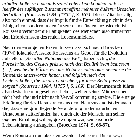
erhalten hatte, sich niemals selbst entwickeln konnten, daß sie
hierfür des zufälligen Zusammentreffens mehrerer äußerer Ursachen
bedurften“ (Rousseau 1984, [1755 ], S. 167)
. Dieses Zitat bestätigt
also noch einmal, dass der Impuls für die Entwicklung nicht in den
Fähigkeiten, sondern in den äußeren Umständen anzusiedeln ist.
Rousseau verbindet die Fähigkeiten des Menschen also immer mit
den Erfordernissen des realen Lebensumfeldes.
Nach den errungenen Erkenntnissen lässt sich nach Broecken
(1974) folgende Aussage Rousseaus als Gebot für die Evolution
aufstellen:
„Bei allen Nationen der Welt„
haben sich „
die
Fortschritte des Geistes präzise nach den Bedürfnissen bemessen
[... ], welche die Völker von der Natur erhalten oder denen sie die
Umstände unterworfen hatten, und folglich nach den
Leidenschaften, die sie dazu antrieben, für diese Bedürfnisse zu
sorgen“ (Rousseau 1984, [1755 ], S. 109)
. Der Naturmensch führte
also deshalb ein ungeselliges Leben, weil er seiner Mitmenschen
nicht bedurfte und nicht nach Vervollkommnung strebte. Die einzige
Erklärung für das Heraustreten aus dem Naturzustand ist demnach
die, dass eine grundlegende Veränderung in der natürlichen
Umgebung stattgefunden hat, durch die der Mensch, um seiner
eigenen Erhaltung willen, gezwungen war, seine isolierte
Lebensführung aufzugeben (Broecken 1974, S. 66-67).
Wenn Rousseau nun aber den zweiten Teil seines Diskurses, in