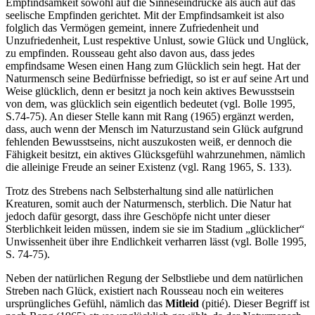
Empfindsamkeit sowohl auf die Sinneseindrücke als auch auf das
seelische Empfinden gerichtet. Mit der Empfindsamkeit ist also
folglich das Vermögen gemeint, innere Zufriedenheit und
Unzufriedenheit, Lust respektive Unlust, sowie Glück und Unglück,
zu empfinden. Rousseau geht also davon aus, dass jedes
empfindsame Wesen einen Hang zum Glücklich sein hegt. Hat der
Naturmensch seine Bedürfnisse befriedigt, so ist er auf seine Art und
Weise glücklich, denn er besitzt ja noch kein aktives Bewusstsein
von dem, was glücklich sein eigentlich bedeutet (vgl. Bolle 1995,
S.74-75). An dieser Stelle kann mit Rang (1965) ergänzt werden,
dass, auch wenn der Mensch im Naturzustand sein Glück aufgrund
fehlenden Bewusstseins, nicht auszukosten weiß, er dennoch die
Fähigkeit besitzt, ein aktives Glücksgefühl wahrzunehmen, nämlich
die alleinige Freude an seiner Existenz (vgl. Rang 1965, S. 133).
Trotz des Strebens nach Selbsterhaltung sind alle natürlichen
Kreaturen, somit auch der Naturmensch, sterblich. Die Natur hat
jedoch dafür gesorgt, dass ihre Geschöpfe nicht unter dieser
Sterblichkeit leiden müssen, indem sie sie im Stadium „glücklicher“
Unwissenheit über ihre Endlichkeit verharren lässt (vgl. Bolle 1995,
S. 74-75).
Neben der natürlichen Regung der Selbstliebe und dem natürlichen
Streben nach Glück, existiert nach Rousseau noch ein weiteres
ursprüngliches Gefühl, nämlich das
Mitleid
(pitié). Dieser Begriff ist