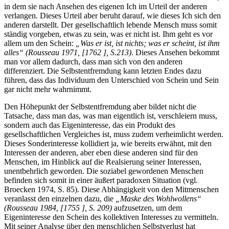
in dem sie nach Ansehen des eigenen Ich im Urteil der anderen
verlangen. Dieses Urteil aber beruht darauf, wie dieses Ich sich den
anderen darstellt. Der gesellschaftlich lebende Mensch muss somit
ständig vorgeben, etwas zu sein, was er nicht ist. Ihm geht es vor
allem um den Schein:
„Was er ist, ist nichts; was er scheint, ist ihm
alles“ (Rousseau 1971, [1762 ], S.213)
. Dieses Ansehen bekommt
man vor allem dadurch, dass man sich von den anderen
differenziert. Die Selbstentfremdung kann letzten Endes dazu
führen, dass das Individuum den Unterschied von Schein und Sein
gar nicht mehr wahrnimmt.
Den Höhepunkt der Selbstentfremdung aber bildet nicht die
Tatsache, dass man das, was man eigentlich ist, verschleiern muss,
sondern auch das Eigeninteresse, das ein Produkt des
gesellschaftlichen Vergleiches ist, muss zudem verheimlicht werden.
Dieses Sonderinteresse kollidiert ja, wie bereits erwähnt, mit den
Interessen der anderen, aber eben diese anderen sind für den
Menschen, im Hinblick auf die Realsierung seiner Interessen,
unentbehrlich geworden. Die soziabel gewordenen Menschen
befinden sich somit in einer äußert paradoxen Situation (vgl.
Broecken 1974, S. 85). Diese Abhängigkeit von den Mitmenschen
veranlasst den einzelnen dazu, die
„Maske des Wohlwollens“
(Rousseau 1984, [1755 ], S. 209)
aufzusetzen, um dem
Eigeninteresse den Schein des kollektiven Interesses zu vermitteln.
Mit seiner Analyse über den menschlichen Selbstverlust hat