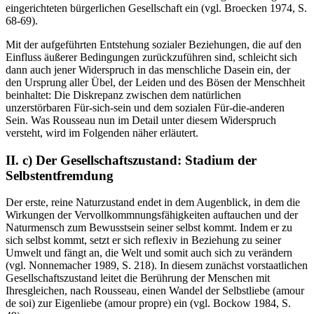
eingerichteten bürgerlichen Gesellschaft ein (vgl. Broecken 1974, S.
68-69).
Mit der aufgeführten Entstehung sozialer Beziehungen, die auf den
Einfluss äußerer Bedingungen zurückzuführen sind, schleicht sich
dann auch jener Widerspruch in das menschliche Dasein ein, der
den Ursprung aller Übel, der Leiden und des Bösen der Menschheit
beinhaltet: Die Diskrepanz zwischen dem natürlichen
unzerstörbaren Für-sich-sein und dem sozialen Für-die-anderen
Sein. Was Rousseau nun im Detail unter diesem Widerspruch
versteht, wird im Folgenden näher erläutert.
II. c) Der Gesellschaftszustand: Stadium der
Selbstentfremdung
Der erste, reine Naturzustand endet in dem Augenblick, in dem die
Wirkungen der Vervollkommnungsfähigkeiten auftauchen und der
Naturmensch zum Bewusstsein seiner selbst kommt. Indem er zu
sich selbst kommt, setzt er sich reflexiv in Beziehung zu seiner
Umwelt und fängt an, die Welt und somit auch sich zu verändern
(vgl. Nonnemacher 1989, S. 218). In diesem zunächst vorstaatlichen
Gesellschaftszustand leitet die Berührung der Menschen mit
Ihresgleichen, nach Rousseau, einen Wandel der Selbstliebe (amour
de soi) zur Eigenliebe (amour propre) ein (vgl. Bockow 1984, S.