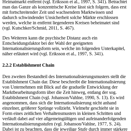
Heimatmarkt entfernt (vgl. Eriksson et al., 1997, S. 341). Betrachtet
man das Ganze als konzentrische Kreise lässt sich folgern, dass erst
mit fortschreitender Zeit und wachsendem Marktwissen und
dadurch schwindender Unsicherheit solche Märkte erschlossen
werden, welche in entfernt liegenderen Kreisen beheimatet sind
(vgl. Kutschker/Schmid, 2011, S. 467).
Des Weiteren kann die psychische Distanz auch ein
Entscheidungsfaktor bei der Wahl der geeigneten
Internationalisierungsform sein, welche im folgenden Unterkapitel,
näher erläutert wird (vgl. Eriksson et al., 1997, S. 341).
2.2.2 Establishment Chain
Den zweiten Bestandteil des Internationalisierungsmusters stellt die
Establishment Chain dar. Diese beschreibt die Internationalisierung
von Unternehmen mit Blick auf die graduelle Entwicklung der
Marktbearbeitungsform über die Zeit hinweg, entlang der sog.
Establishment Chain (vgl. Johanson/Vahlne, 1990, S. 13). Es wird
angenommen, dass sich die Internationalisierung nicht anhand
einzelner, größerer Sprünge vollzieht. Vielmehr geschieht sie in
Form eines zeitlichen Verhaltensmusters in kleinen Schritten und
verläuft dabei auf vier allgemeingültigen und aufeinanderfolgenden
Internationalisierungsstufen (vgl. Johanson/Vahlne, 1977, S. 24).
Dabei ist zu beachten, dass die jeweilige Stufe durch immer stärkere