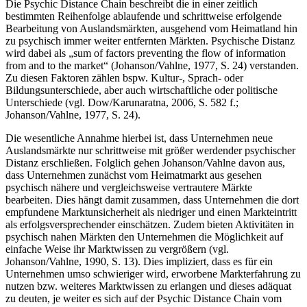
Die Psychic Distance Chain beschreibt die in einer zeitlich
bestimmten Reihenfolge ablaufende und schrittweise erfolgende
Bearbeitung von Auslandsmärkten, ausgehend vom Heimatland hin
zu psychisch immer weiter entfernten Märkten. Psychische Distanz
wird dabei als „sum of factors preventing the flow of information
from and to the market“ (Johanson/Vahlne, 1977, S. 24) verstanden.
Zu diesen Faktoren zählen bspw. Kultur-, Sprach- oder
Bildungsunterschiede, aber auch wirtschaftliche oder politische
Unterschiede (vgl. Dow/Karunaratna, 2006, S. 582 f.;
Johanson/Vahlne, 1977, S. 24).
Die wesentliche Annahme hierbei ist, dass Unternehmen neue
Auslandsmärkte nur schrittweise mit größer werdender psychischer
Distanz erschließen. Folglich gehen Johanson/Vahlne davon aus,
dass Unternehmen zunächst vom Heimatmarkt aus gesehen
psychisch nähere und vergleichsweise vertrautere Märkte
bearbeiten. Dies hängt damit zusammen, dass Unternehmen die dort
empfundene Marktunsicherheit als niedriger und einen Markteintritt
als erfolgsversprechender einschätzen. Zudem bieten Aktivitäten in
psychisch nahen Märkten den Unternehmen die Möglichkeit auf
einfache Weise ihr Marktwissen zu vergrößern (vgl.
Johanson/Vahlne, 1990, S. 13). Dies impliziert, dass es für ein
Unternehmen umso schwieriger wird, erworbene Markterfahrung zu
nutzen bzw. weiteres Marktwissen zu erlangen und dieses adäquat
zu deuten, je weiter es sich auf der Psychic Distance Chain vom