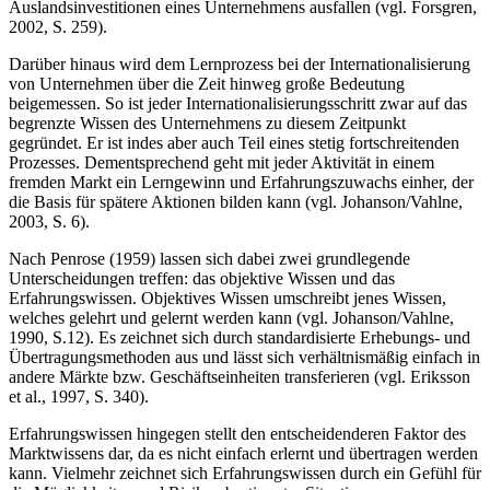
Auslandsinvestitionen eines Unternehmens ausfallen (vgl. Forsgren,
2002, S. 259).
Darüber hinaus wird dem Lernprozess bei der Internationalisierung
von Unternehmen über die Zeit hinweg große Bedeutung
beigemessen. So ist jeder Internationalisierungsschritt zwar auf das
begrenzte Wissen des Unternehmens zu diesem Zeitpunkt
gegründet. Er ist indes aber auch Teil eines stetig fortschreitenden
Prozesses. Dementsprechend geht mit jeder Aktivität in einem
fremden Markt ein Lerngewinn und Erfahrungszuwachs einher, der
die Basis für spätere Aktionen bilden kann (vgl. Johanson/Vahlne,
2003, S. 6).
Nach Penrose (1959) lassen sich dabei zwei grundlegende
Unterscheidungen treffen: das objektive Wissen und das
Erfahrungswissen. Objektives Wissen umschreibt jenes Wissen,
welches gelehrt und gelernt werden kann (vgl. Johanson/Vahlne,
1990, S.12). Es zeichnet sich durch standardisierte Erhebungs- und
Übertragungsmethoden aus und lässt sich verhältnismäßig einfach in
andere Märkte bzw. Geschäftseinheiten transferieren (vgl. Eriksson
et al., 1997, S. 340).
Erfahrungswissen hingegen stellt den entscheidenderen Faktor des
Marktwissens dar, da es nicht einfach erlernt und übertragen werden
kann. Vielmehr zeichnet sich Erfahrungswissen durch ein Gefühl für