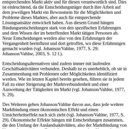
entsprechenden Markt aktiv und für diesen verantwortlich sind. Dies
ist einleuchtend, da die Entscheidungsträger durch ihre Arbeit auf
dem jeweiligen Markt ein Bewusstsein für die Möglichkeiten und
Probleme dieses Marktes, aber auch für entsprechende
Lösungsansätze entwickelt haben. Aus diesem Grund hängen
Bindungsentscheidungen stark von den spezifischen Erfahrungen
und dem Wissen der im betreffenden Markt tätigen Personen ab.
Neue Entscheidungen werden also von den Erfahrungen der
Vergangenheit beeinflusst und dort getroffen, wo diese Erfahrungen
gemacht wurden (vgl. Johanson/Vahlne, 1977, S. 29;
Johanson/Vahlne, 2003, S. 12 f.).
Entscheidungsalternativen sind zudem immer mit laufenden
Geschäftsaktivitäten verbunden. Deshalb ist es unerheblich, ob sie in
Zusammenhang mit Problemen oder Möglichkeiten identifiziert
werden. Wie im letzten Kapitel bereits gesehen, führen sie in jedem
Fall zu einer Steigerung der Marktverbundenheit und einer
Ausweitung der Tätigkeiten im Markt (vgl. Johanson/Vahlne, 1977,
S. 29).
Des Weiteren gehen Johanson/Vahlne davon aus, dass jede weitere
Marktbindung einen ökonomischen Effekt und einen
Unsicherheitseffekt nach sich zieht (vgl. Johanson/Vahlne, 1977, S.
29). Ökonomische Effekte hängen mit Entscheidungen zusammen,
die den Umfang der Auslandsaktivitäten, also der Marktbindung von