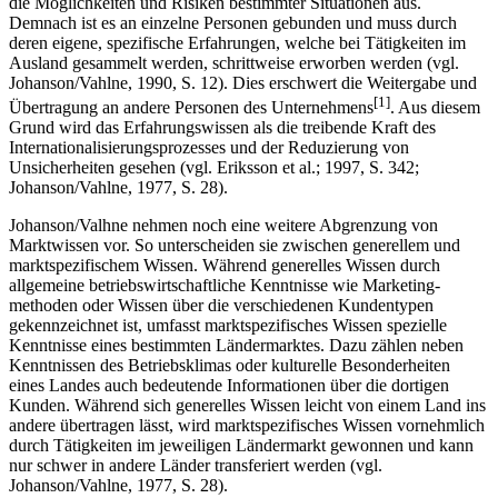
die Möglichkeiten und Risiken bestimmter Situationen aus.
Demnach ist es an einzelne Personen gebunden und muss durch
deren eigene, spezifische Erfahrungen, welche bei Tätigkeiten im
Ausland gesammelt werden, schrittweise erworben werden (vgl.
Johanson/Vahlne, 1990, S. 12). Dies erschwert die Weitergabe und
[1]
Übertragung an andere Personen des Unternehmens
. Aus diesem
Grund wird das Erfahrungswissen als die treibende Kraft des
Internationalisierungsprozesses und der Reduzierung von
Unsicherheiten gesehen (vgl. Eriksson et al.; 1997, S. 342;
Johanson/Vahlne, 1977, S. 28).
Johanson/Valhne nehmen noch eine weitere Abgrenzung von
Marktwissen vor. So unterscheiden sie zwischen generellem und
marktspezifischem Wissen. Während generelles Wissen durch
allgemeine betriebswirtschaftliche Kenntnisse wie Marketing-
methoden oder Wissen über die verschiedenen Kundentypen
gekennzeichnet ist, umfasst marktspezifisches Wissen spezielle
Kenntnisse eines bestimmten Ländermarktes. Dazu zählen neben
Kenntnissen des Betriebsklimas oder kulturelle Besonderheiten
eines Landes auch bedeutende Informationen über die dortigen
Kunden. Während sich generelles Wissen leicht von einem Land ins
andere übertragen lässt, wird marktspezifisches Wissen vornehmlich
durch Tätigkeiten im jeweiligen Ländermarkt gewonnen und kann
nur schwer in andere Länder transferiert werden (vgl.
Johanson/Vahlne, 1977, S. 28).