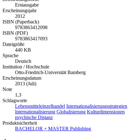
Erstausgabe
Erscheinungsjahr
2012
ISBN (Paperback)
9783863412098
ISBN (PDF)
9783863417093
Dateigröße
440 KB
Sprache
Deutsch
Institution / Hochschule
Otto-Friedrich-Universität Bamberg
Erscheinungsdatum
2013 (Juli)
Note
1,3
Schlagworte
Lebensmitteleinzelhandel
Internationalisierungsstrategien
Internationalisierung
Globalisierung
Kulturdimensionen
psychische Distanz
Produktsicherheit
BACHELOR + MASTER Publishing