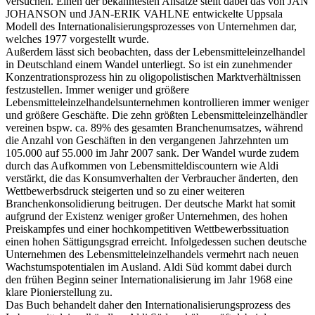
versuchen. Einen der bekanntesten Ansätze stellt dabei das von JAN
JOHANSON und JAN-ERIK VAHLNE entwickelte Uppsala
Modell des Internationalisierungsprozesses von Unternehmen dar,
welches 1977 vorgestellt wurde.
Außerdem lässt sich beobachten, dass der Lebensmitteleinzelhandel
in Deutschland einem Wandel unterliegt. So ist ein zunehmender
Konzentrationsprozess hin zu oligopolistischen Marktverhältnissen
festzustellen. Immer weniger und größere
Lebensmitteleinzelhandelsunternehmen kontrollieren immer weniger
und größere Geschäfte. Die zehn größten Lebensmitteleinzelhändler
vereinen bspw. ca. 89% des gesamten Branchenumsatzes, während
die Anzahl von Geschäften in den vergangenen Jahrzehnten um
105.000 auf 55.000 im Jahr 2007 sank. Der Wandel wurde zudem
durch das Aufkommen von Lebensmitteldiscountern wie Aldi
verstärkt, die das Konsumverhalten der Verbraucher änderten, den
Wettbewerbsdruck steigerten und so zu einer weiteren
Branchenkonsolidierung beitrugen. Der deutsche Markt hat somit
aufgrund der Existenz weniger großer Unternehmen, des hohen
Preiskampfes und einer hochkompetitiven Wettbewerbssituation
einen hohen Sättigungsgrad erreicht. Infolgedessen suchen deutsche
Unternehmen des Lebensmitteleinzelhandels vermehrt nach neuen
Wachstumspotentialen im Ausland. Aldi Süd kommt dabei durch
den frühen Beginn seiner Internationalisierung im Jahr 1968 eine
klare Pionierstellung zu.
Das Buch behandelt daher den Internationalisierungsprozess des