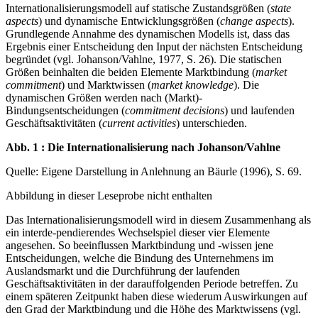
Internationalisierungsmodell auf statische Zustandsgrößen (
state
aspects
) und dynamische Entwicklungsgrößen (
change aspects
).
Grundlegende Annahme des dynamischen Modells ist, dass das
Ergebnis einer Entscheidung den Input der nächsten Entscheidung
begründet (vgl. Johanson/Vahlne, 1977, S. 26). Die statischen
Größen beinhalten die beiden Elemente Marktbindung (
market
commitment
) und Marktwissen (
market knowledge
). Die
dynamischen Größen werden nach (Markt)-
Bindungsentscheidungen (
commitment decisions
) und laufenden
Geschäftsaktivitäten (
current activities
) unterschieden.
Abb. 1 : Die Internationalisierung nach Johanson/Vahlne
Quelle: Eigene Darstellung in Anlehnung an Bäurle (1996), S. 69.
Abbildung in dieser Leseprobe nicht enthalten
Das Internationalisierungsmodell wird in diesem Zusammenhang als
ein interde-pendierendes Wechselspiel dieser vier Elemente
angesehen. So beeinflussen Marktbindung und -wissen jene
Entscheidungen, welche die Bindung des Unternehmens im
Auslandsmarkt und die Durchführung der laufenden
Geschäftsaktivitäten in der darauffolgenden Periode betreffen. Zu
einem späteren Zeitpunkt haben diese wiederum Auswirkungen auf
den Grad der Marktbindung und die Höhe des Marktwissens (vgl.