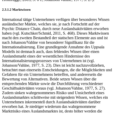
2.3.1.2 Marktwissen
International tätige Unternehmen verfügen über besonderes Wissen
ausländischer Märkte, welches sie, je nach Fortschritt auf der
Psychic Distance Chain, durch neue Auslandsaktivitäten erworben
haben (vgl. Kutschker/Schmid, 2011, S. 468). Dieses Marktwissen
macht den zweiten Bestandteil der statischen Elemente aus und ist
nach Johanson/Vahlne von besonderer Signifikanz für die
Internationalisierung. Eine grundlegende Annahme des Uppsala
Modells ist demnach auch, dass fehlendes Wissen über einen
Auslandsmarkt eines der wesentlichen Hindernisse des
Internationalisierungsprozesses von Unternehmen ist (vgl.
Johanson/Vahlne, 1977, S. 23). Dies ist leicht nachzuvollziehen,
betrachtet man einerseits Entscheidungen, die die Möglichkeiten und
Gefahren für ein Unternehmens betreffen, und andererseits die
Bewertung von Alternativen. Beide setzen Wissen über die
entsprechenden Märkte sowie die Durchführung verschiedener
Geschäftsaktivitäten voraus (vgl. Johanson/Vahlne, 1977, S. 27).
Zudem sinken wahrgenommenes Risiko und Unsicherheit eines
Auslandsmarktes schrittweise mit steigendem Wissen, welches ein
Unternehmen inkrementell durch Auslandsaktivitäten darüber
erworben hat. Je niedriger wiederum das wahrgenommene
Marktrisiko eines Auslandsmarktes ist, desto höher werden die