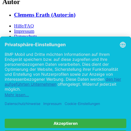
Autor
Clemens Erath (Autor:in)
Hilfe/FAQ
Impressum
Datenschutz
AGB
Vertrag widerrufen
Zur Desktop-Version
Copyright ©Imprint in der Bedey & Thoms Media GmbH
powered
by
Open Publishing
Zurück