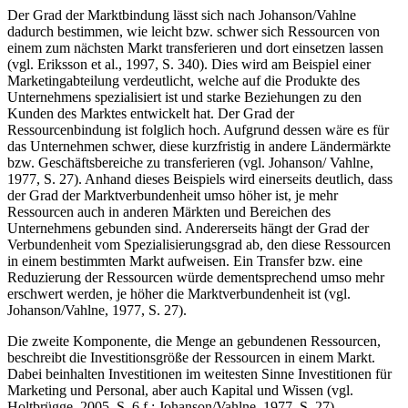
Der Grad der Marktbindung lässt sich nach Johanson/Vahlne
dadurch bestimmen, wie leicht bzw. schwer sich Ressourcen von
einem zum nächsten Markt transferieren und dort einsetzen lassen
(vgl. Eriksson et al., 1997, S. 340). Dies wird am Beispiel einer
Marketingabteilung verdeutlicht, welche auf die Produkte des
Unternehmens spezialisiert ist und starke Beziehungen zu den
Kunden des Marktes entwickelt hat. Der Grad der
Ressourcenbindung ist folglich hoch. Aufgrund dessen wäre es für
das Unternehmen schwer, diese kurzfristig in andere Ländermärkte
bzw. Geschäftsbereiche zu transferieren (vgl. Johanson/ Vahlne,
1977, S. 27). Anhand dieses Beispiels wird einerseits deutlich, dass
der Grad der Marktverbundenheit umso höher ist, je mehr
Ressourcen auch in anderen Märkten und Bereichen des
Unternehmens gebunden sind. Andererseits hängt der Grad der
Verbundenheit vom Spezialisierungsgrad ab, den diese Ressourcen
in einem bestimmten Markt aufweisen. Ein Transfer bzw. eine
Reduzierung der Ressourcen würde dementsprechend umso mehr
erschwert werden, je höher die Marktverbundenheit ist (vgl.
Johanson/Vahlne, 1977, S. 27).
Die zweite Komponente, die Menge an gebundenen Ressourcen,
beschreibt die Investitionsgröße der Ressourcen in einem Markt.
Dabei beinhalten Investitionen im weitesten Sinne Investitionen für
Marketing und Personal, aber auch Kapital und Wissen (vgl.
Holtbrügge, 2005, S. 6 f.; Johanson/Vahlne, 1977, S. 27).