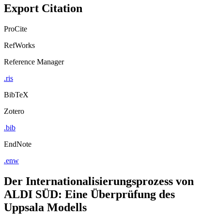
Export Citation
ProCite
RefWorks
Reference Manager
.ris
BibTeX
Zotero
.bib
EndNote
.enw
Der Internationalisierungsprozess von
ALDI SÜD: Eine Überprüfung des
Uppsala Modells