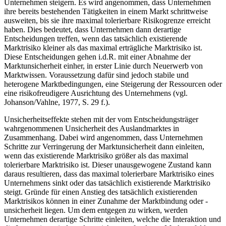
Unternehmen steigern. Es wird angenommen, dass Unternehmen
ihre bereits bestehenden Tätigkeiten in einem Markt schrittweise
ausweiten, bis sie ihre maximal tolerierbare Risikogrenze erreicht
haben. Dies bedeutet, dass Unternehmen dann derartige
Entscheidungen treffen, wenn das tatsächlich existierende
Marktrisiko kleiner als das maximal erträgliche Marktrisiko ist.
Diese Entscheidungen gehen i.d.R. mit einer Abnahme der
Marktunsicherheit einher, in erster Linie durch Neuerwerb von
Marktwissen. Voraussetzung dafür sind jedoch stabile und
heterogene Marktbedingungen, eine Steigerung der Ressourcen oder
eine risikofreudigere Ausrichtung des Unternehmens (vgl.
Johanson/Vahlne, 1977, S. 29 f.).
Unsicherheitseffekte stehen mit der vom Entscheidungsträger
wahrgenommenen Unsicherheit des Auslandmarktes in
Zusammenhang. Dabei wird angenommen, dass Unternehmen
Schritte zur Verringerung der Marktunsicherheit dann einleiten,
wenn das existierende Marktrisiko größer als das maximal
tolerierbare Marktrisiko ist. Dieser unausgewogene Zustand kann
daraus resultieren, dass das maximal tolerierbare Marktrisiko eines
Unternehmens sinkt oder das tatsächlich existierende Marktrisiko
steigt. Gründe für einen Anstieg des tatsächlich existierenden
Marktrisikos können in einer Zunahme der Marktbindung oder -
unsicherheit liegen. Um dem entgegen zu wirken, werden
Unternehmen derartige Schritte einleiten, welche die Interaktion und