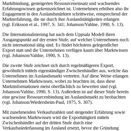
Marktbindung, gesteigerten Ressourceneinsatz und wachsendes
Erfahrungswissen gekennzeichnet ist. Unternehmen erhöhen also ihr
Engagement in den Auslandsmärkten schrittweise, entsprechend der
Markterfahrung, die sie durch ihre Auslandstätigkeiten erlangen
(vgl. Eriksson et al., 1997, S. 341; Johanson/Vahlne, 1990, S. 13).
Die Internationalisierung hat nach dem Uppsala Modell ihren
Ausgangspunkt auf der ersten Stufe, auf welcher Unternehmen noch
nicht international tätig sind. Es findet höchstens gelegentlicher
Export statt und die Unternehmen verfügen kaum über Marktwissen
(vgl. Johanson/Vahlne, 1990, S. 13).
Die zweite Stufe zeichnet sich durch regelmäßigeren Export,
gewöhnlich mittels eigenständiger Zwischenhändler aus, welche das
Unternehmen im Auslandsmarkt vertreten. Auf diese Weise erlangen
Unternehmen Marktwissen, wobei zu beachten ist, dass diese
Marktinformationen meist oberflächlich zu bewerten sind (vgl.
Johanson/Vahlne, 1990, S. 13). Außerdem ist auf dieser Stufe bereits
eine gewisse Ressourcenbindung im Auslandsmarkt zu beobachten
(vgl. Johanson/Wiedersheim-Paul, 1975, S. 307).
Mit zunehmenden Verkaufszahlen und steigender Erfahrung sowie
wachsendem Marktwissen wird die Exporttätigkeit mittels
Zwischenhändler auf der dritten Stufe durch eine
Verkaufsniederlassung im Ausland ersetzt, bevor die Gründung