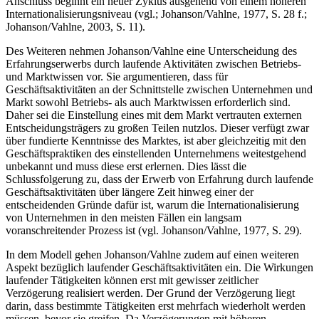
Anschluss beginnt ein neuer Zyklus ausgehend von einem höheren
Internationalisierungsniveau (vgl.; Johanson/Vahlne, 1977, S. 28 f.;
Johanson/Vahlne, 2003, S. 11).
Des Weiteren nehmen Johanson/Vahlne eine Unterscheidung des
Erfahrungserwerbs durch laufende Aktivitäten zwischen Betriebs-
und Marktwissen vor. Sie argumentieren, dass für
Geschäftsaktivitäten an der Schnittstelle zwischen Unternehmen und
Markt sowohl Betriebs- als auch Marktwissen erforderlich sind.
Daher sei die Einstellung eines mit dem Markt vertrauten externen
Entscheidungsträgers zu großen Teilen nutzlos. Dieser verfügt zwar
über fundierte Kenntnisse des Marktes, ist aber gleichzeitig mit den
Geschäftspraktiken des einstellenden Unternehmens weitestgehend
unbekannt und muss diese erst erlernen. Dies lässt die
Schlussfolgerung zu, dass der Erwerb von Erfahrung durch laufende
Geschäftsaktivitäten über längere Zeit hinweg einer der
entscheidenden Gründe dafür ist, warum die Internationalisierung
von Unternehmen in den meisten Fällen ein langsam
voranschreitender Prozess ist (vgl. Johanson/Vahlne, 1977, S. 29).
In dem Modell gehen Johanson/Vahlne zudem auf einen weiteren
Aspekt bezüglich laufender Geschäftsaktivitäten ein. Die Wirkungen
laufender Tätigkeiten können erst mit gewisser zeitlicher
Verzögerung realisiert werden. Der Grund der Verzögerung liegt
darin, dass bestimmte Tätigkeiten erst mehrfach wiederholt werden
müssen, bevor sie greifen. Da Verzögerungen mit höheren