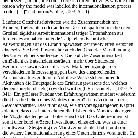
beimessen: „In fact, the crucial role of current activities was the main
reason why the model was labelled the internationalisation process
modell […]“ (Johanson/Vahlne, 2003, S. 11).
Laufende Geschäftsaktivitäten wie die Zusammenarbeit mit
Kunden, Lieferanten oder anderen Geschäftspartnern machen den
Großteil täglicher Arbeit international tätiger Unternehmen aus.
Infolgedessen haben laufende Tätigkeiten dynamische
Auswirkungen auf das Erfahrungswissen der involvierten Personen
einerseits. Sie beeinflussen aber auch den Grad der Marktbindung
des Unternehmens andererseits. Die tägliche Zusammenarbeit
ermöglicht es Entscheidungsträgern, mehr über Strategien,
Bedürfnisse sowie Geschäfts- bzw. Marktbedingungen der
verschiedenen Interessengruppen bzw. des entsprechenden
Auslandsmarktes zu lernen. Auf diese Weise stellen laufende
Aktivitäten die Hauptquelle des Erfahrungswissens dar, welches
dementsprechend stetig erweitert wird (vgl. Eriksson et al., 1997, S.
341). Ein größerer Fundus von Erfahrungswissen mindert wiederum
die Unsicherheiten eines Marktes und erhöht das Vertrauen der
Geschäftspartner. Dies führt dazu, wie im vorangegangenen Kapitel
erläutert, dass das Unternehmen die Risiken des Marktes niedriger,
die Möglichkeiten jedoch höher einschätzt. Das Unternehmen ist
somit eher bereit größere Investitionen einzugehen, was zu einer
schrittweisen Steigerung der Marktverbundenheit führt und somit
die weitere Internationalisierung eines Unternehmens vorantreibt. Im