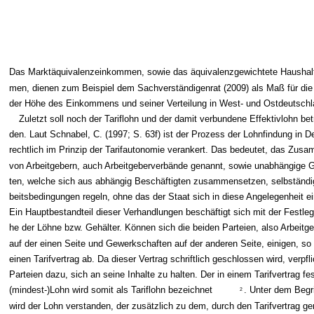
Das Marktäquivalenzeinkommen, sowie das äquivalenzgewichtete Haushal
men, dienen zum Beispiel dem Sachverständigenrat (2009) als Maß für die
der Höhe des Einkommens und seiner Verteilung in West- und Ostdeutschl
Zuletzt soll noch der Tariflohn und der damit verbundene Effektivlohn bet
den. Laut Schnabel, C. (1997; S. 63f) ist der Prozess der Lohnfindung in 
rechtlich im Prinzip der Tarifautonomie verankert. Das bedeutet, das Zu
von Arbeitgebern, auch Arbeitgeberverbände genannt, sowie unabhängige 
ten, welche sich aus abhängig Beschäftigten zusammensetzen, selbständig
beitsbedingungen regeln, ohne das der Staat sich in diese Angelegenheit 
Ein Hauptbestandteil dieser Verhandlungen beschäftigt sich mit der Festle
he der Löhne bzw. Gehälter. Können sich die beiden Parteien, also Arbeitg
auf der einen Seite und Gewerkschaften auf der anderen Seite, einigen, so
einen Tarifvertrag ab. Da dieser Vertrag schriftlich geschlossen wird, verpfli
Parteien dazu, sich an seine Inhalte zu halten. Der in einem Tarifvertrag f
(mindest-)Lohn wird somit als Tariflohn bezeichnet
. Unter dem Begri
2
wird der Lohn verstanden, der zusätzlich zu dem, durch den Tarifvertrag ge