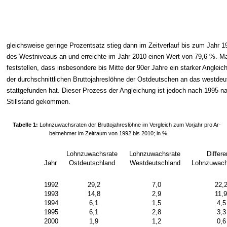
gleichsweise geringe Prozentsatz stieg dann im Zeitverlauf bis zum Jahr 
des Westniveaus an und erreichte im Jahr 2010 einen Wert von 79,6 %. M
feststellen, dass insbesondere bis Mitte der 90er Jahre ein starker Anglei
der durchschnittlichen Bruttojahreslöhne der Ostdeutschen an das westde
stattgefunden hat. Dieser Prozess der Angleichung ist jedoch nach 1995 
Stillstand gekommen.
Tabelle 1:
Lohnzuwachsraten der Bruttojahreslöhne im Vergleich zum Vorjahr pro Ar-
beitnehmer im Zeitraum von 1992 bis 2010; in %
Lohnzuwachsrate
Lohnzuwachsrate
Differ
Jahr
Ostdeutschland
Westdeutschland
Lohnzuwach
1992
29,2
7,0
22,
1993
14,8
2,9
11,
1994
6,1
1,5
4,5
1995
6,1
2,8
3,3
2000
1,9
1,2
0,6