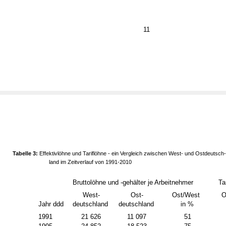
11
Tabelle 3:
Effektivlöhne und Tariflöhne - ein Vergleich zwischen West- und Ostdeutsch
land im Zeitverlauf von 1991-2010
Bruttolöhne und -gehälter je Arbeitnehmer
Ta
West-
Ost-
Ost/West
O
Jahr
ddd
deutschland
deutschland
in %
1991
21 626
11 097
51