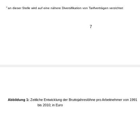
2
an dieser Stelle wird auf eine nähere Diversifikation von Tarifverträgen verzichtet
7
Abbildung 1:
Zeitliche Entwicklung der Bruttojahreslöhne pro Arbeitnehmer von 1991
bis 2010; in Euro