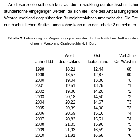
An dieser Stelle soll noch kurz auf die Entwicklung der durchschnittliche
stundenlöhne eingegangen werden, da sich die Höhe des Anpassungsgrade
Westdeutschland gegenüber den Bruttojahreslöhnen unterscheidet. Die Ent
durchschnittlichen Bruttostundenlöhne kann man der Tabelle 2 entnehmen
Tabelle 2:
Entwicklung und Angleichungsprozess des durchschnittlichen Bruttostunden
lohnes in West- und Ostdeutschland; in Euro
West-
Ost-
Verhältnis
Jahr
dddd
deutschland
deutschland
Ost/West in
1998
18,21
12,44
68
1999
18,57
12,87
69
2000
19,04
13,36
70
2001
19,51
13,79
71
2002
19,86
14,20
72
2003
20,18
14,50
72
2004
20,22
14,67
73
2005
20,39
14,90
73
2006
20,59
15,16
74
2007
20,83
15,51
74
2008
21,33
15,96
75
2009
21,93
16,59
76
2010
21,91
16,58
76