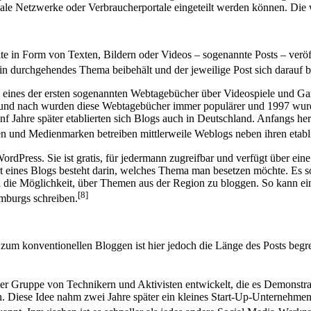
ale Netzwerke oder Verbraucherportale eingeteilt werden können. Die w
e in Form von Texten, Bildern oder Videos – sogenannte Posts – veröf
ein durchgehendes Thema beibehält und der jeweilige Post sich darauf b
ge, eines der ersten sogenannten Webtagebücher über Videospiele und 
ach und nach wurden diese Webtagebücher immer populärer und 1997 w
 Jahre später etablierten sich Blogs auch in Deutschland. Anfangs herr
en und Medienmarken betreiben mittlerweile Weblogs neben ihren etabl
rdPress. Sie ist gratis, für jedermann zugreifbar und verfügt über eine 
art eines Blogs besteht darin, welches Thema man besetzen möchte. Es 
n die Möglichkeit, über Themen aus der Region zu bloggen. So kann ei
[8]
mburgs schreiben.
 zum konventionellen Bloggen ist hier jedoch die Länge des Posts begr
er Gruppe von Technikern und Aktivisten entwickelt, die es Demonstr
 Diese Idee nahm zwei Jahre später ein kleines Start-Up-Unternehmen 