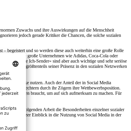
en enormen Zuwachs und ihre Auswirkungen auf die Menschheit
norieren jedoch gerade Kritiker die Chancen, die solche sozialen
 – begeistert und so werden diese auch weiterhin eine große Rolle
 So haben viele große Unternehmen wie Adidas, Coca-Cola oder
nnekens »Die Ich-Sender« sind aber auch wichtige und sehr seriöse
on Amerika größtenteils seiner Präsenz in den sozialen Netzwerken
oziale Netzwerke nutzen. Auch der Anteil der in Social Media
sollen, verschlechtern durch ihr Zögern ihre Wettbewerbsposition.
 Radio-Schaltungen braucht, um auf sich aufmerksam zu machen. Für
[2]
ukte.
rden in der folgenden Arbeit die Besonderheiten einzelner sozialer
in folgt ein kurzer Einblick in die Nutzung von Social Media in der