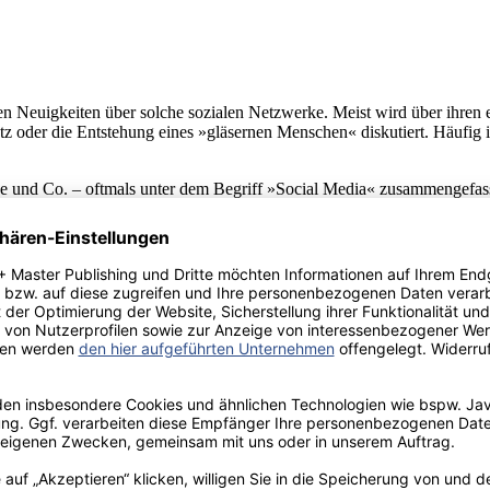
ien Neuigkeiten über solche sozialen Netzwerke. Meist wird über ihr
z oder die Entstehung eines »gläsernen Menschen« diskutiert. Häufig ig
e und Co. – oftmals unter dem Begriff »Social Media« zusammengefasst
h die Möglichkeit, diese gewinnbringend im Unternehmen einzusetzen.
, mit dem sie unter anderem neue Kunden anlocken wollen. Laut W. Hü
rack Obama hat seine Wahl zum Präsidenten der Vereinigten Staaten v
 Tatsache, dass zwei Drittel aller Internetnutzer weltweit inzwischen S
ch noch unsicher sind, ob sie in die Welt der Social Media einsteigen 
 Vorteil, da es keine großen Budgets für kostspielige Print-, TV- oder
erschaffen sich so einen Marktüberblick über Dienstleistungen und Prod
tration auf ihren Gebrauch in deutschen Unternehmen – zu erhalten, we
ie Marketing,
Recruiting
, Netzwerken etc. explizit dargestellt. Daraufh
ft.