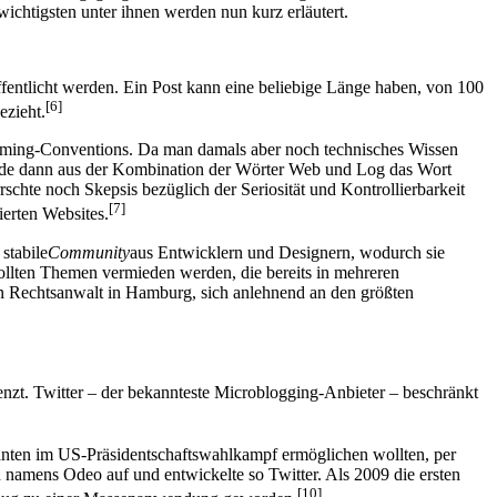
ichtigsten unter ihnen werden nun kurz erläutert.
fentlicht werden. Ein Post kann eine beliebige Länge haben, von 100
[6]
ezieht.
Gaming-Conventions. Da man damals aber noch technisches Wissen
urde dann aus der Kombination der Wörter Web und Log das Wort
schte noch Skepsis bezüglich der Seriosität und Kontrollierbarkeit
[7]
ierten Websites.
stabile
Community
aus Entwicklern und Designern, wodurch sie
sollten Themen vermieden werden, die bereits in mehreren
n Rechtsanwalt in Hamburg, sich anlehnend an den größten
enzt. Twitter – der bekannteste Microblogging-Anbieter – beschränkt
anten im US-Präsidentschaftswahlkampf ermöglichen wollten, per
namens Odeo auf und entwickelte so Twitter. Als 2009 die ersten
[10]