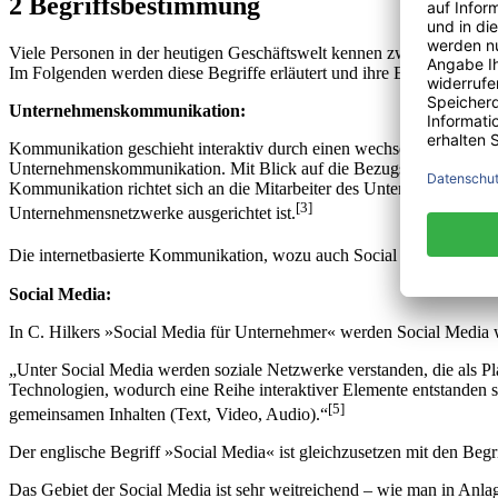
2 Begriffsbestimmung
Viele Personen in der heutigen Geschäftswelt kennen zwar Begriffe w
Im Folgenden werden diese Begriffe erläutert und ihre Eigenschaften d
Unternehmenskommunikation:
Kommunikation geschieht interaktiv durch einen wechselseitigen Aus
Unternehmenskommunikation. Mit Blick auf die Bezugsgruppen kann d
Kommunikation richtet sich an die Mitarbeiter des Unternehmens, wä
[3]
Unternehmensnetzwerke ausgerichtet ist.
Die internetbasierte Kommunikation, wozu auch Social Media gehören,
Social Media:
In C. Hilkers »Social Media für Unternehmer« werden Social Media wi
„Unter Social Media werden soziale Netzwerke verstanden, die als P
Technologien, wodurch eine Reihe interaktiver Elemente entstanden s
[5]
gemeinsamen Inhalten (Text, Video, Audio).“
Der englische Begriff »Social Media« ist gleichzusetzen mit den Beg
Das Gebiet der Social Media ist sehr weitreichend – wie man in Anla