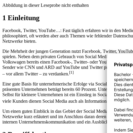
Abbildung in dieser Leseprobe nicht enthalten
1 Einleitung
Facebook, Twitter, YouTube…: Fast täglich erfahren wir in den Med
philosophiert, oft werden aber auch Themen wie fehlender Datenschut
Netzwerke bieten.
Die Mehrheit der jungen Generation nutzt Facebook, Twitter, YouTub
spielen. Neben dem privaten Gebrauch von Social Media gibt es auc
Volkswagen bereits einen Facebook-, Twitter- oder YouTube-Account
Sender wie CNN und ARD auf YouTube und Twitter präsent. Selbst Ba
[1]
– vor allem Twitter – zu verdanken.
Eine gute Basis für unternehmerische Erfolge via Social Media ist die
präsenten Unternehmen beträgt bereits 60 Prozent. Unternehmen, die si
Selbst für kleinere Unternehmen ist ein Einstieg in Social Media von
viele Kunden dienen Social Media auch als Informationsquelle. Sie v
Um einen guten Einblick in das Gebiet der Social Media – mit Konzen
Netzwerke kurz erläutert und im Anschluss daran deren Funktionen w
internen Unternehmenskommunikation und ein Ausblick in die Zukun