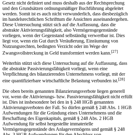
Gesetz nicht definiert und muss deshalb aus der Rechtsprechung
und den Grundsätzen ordnungsmäßiger Buchführung abgeleitet
werden. Somit ist es auch nicht verwunderlich, dass dies­bezüglich
im handelsrechtlichen Schrifttum die Ansichten auseinandergehen.
Diese Untersuchung stützt sich auf die Auffassung, dass die
abstrakte Aktivierungsfähigkeit, also Vermögensgegenstände
vorliegen, wenn der Gegenstand selbständig verwertbar ist. Dies
liegt vor, wenn ein Gut durch Veräußerung, Einräumung von
Nutzungsrechten, bedingten Verzicht oder im Wege der
[27]
Zwangsvollstreckung in Geld transformiert werden kann.
Weiterhin stützt sich diese Untersuchung auf die Auffassung, dass
die abstrakte Passivierungsfähigkeit vorliegt, wenn eine
Verpflichtung des bilanzierenden Unter­nehmens vorliegt, mit der
[28]
eine quantifizierbare wirtschaftliche Belastung verbunden ist.
Die oben bereits genannten Bilanzierungsverbote liegen generell
vor, wenn die Aktivierungs- bzw. Passivierungsfähigkeit nicht erfüllt
ist. Dies ist insbesondere bei den in § 248 HGB genannten
Aktivierungsverboten der Fall. So dürfen gemäß § 248 Abs. 1 HGB
Aufwendungen für die Gründung eines Unternehmens und die
Beschaffung des Eigenkapitals, gemäß § 248 Abs. 2 HGB
Aufwendung für selbst hergestellte immaterielle
Vermögensgegenstände des Anlagevermögens und gemäß § 248
Abs. 3 HGB Aufwendungen für den Abschluss von