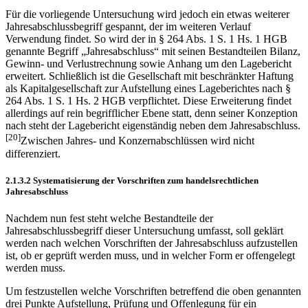
Für die vorliegende Untersuchung wird jedoch ein etwas weiterer
Jahres­abschlussbegriff gespannt, der im weiteren Verlauf
Verwendung findet. So wird der in § 264 Abs. 1 S. 1 Hs. 1 HGB
genannte Begriff „Jahresabschluss“ mit seinen Bestandteilen Bilanz,
Gewinn- und Verlustrechnung sowie Anhang um den Lagebericht
erweitert. Schließlich ist die Gesellschaft mit beschränkter Haftung
als Kapital­gesellschaft zur Aufstellung eines Lageberichtes nach §
264 Abs. 1 S. 1 Hs. 2 HGB verpflichtet. Diese Erweiterung findet
allerdings auf rein begrifflicher Ebene statt, denn seiner Konzeption
nach steht der Lagebericht eigenständig neben dem Jahres­abschluss.
[20]
Zwischen Jahres- und Konzernabschlüssen wird nicht
differenziert.
2.1.3.2 Systematisierung der Vorschriften zum handelsrechtlichen
Jahresabschluss
Nachdem nun fest steht welche Bestandteile der
Jahresabschlussbegriff dieser Unter­suchung umfasst, soll geklärt
werden nach welchen Vorschriften der Jahresabschluss aufzustellen
ist, ob er geprüft werden muss, und in welcher Form er offengelegt
werden muss.
Um festzustellen welche Vorschriften betreffend die oben genannten
drei Punkte Aufstellung, Prüfung und Offenlegung für ein