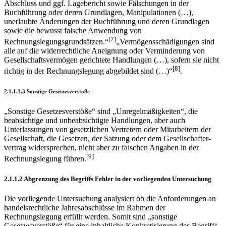
Abschluss und ggf. Lagebericht sowie Fälschungen in der
Buchführung oder deren Grundlagen, Manipulationen (…),
unerlaubte Änderungen der Buchführung und deren Grundlagen
sowie die bewusst falsche Anwendung von
[7]
Rechnungslegungsgrundsätzen.“
„Vermögensschädigungen sind
alle auf die widerrechtliche Aneignung oder Verminderung von
Gesellschafts­vermögen gerichtete Handlungen (…), sofern sie nicht
[8]
richtig in der Rechnungslegung abgebildet sind (…)“
.
2.1.1.1.3 Sonstige Gesetzesverstöße
„Sonstige Gesetzesverstöße“ sind „Unregelmäßigkeiten“, die
beabsichtige und unbeabsichtigte Handlungen, aber auch
Unterlassungen von gesetzlichen Vertretern oder Mitarbeitern der
Gesellschaft, die Gesetzen, der Satzung oder dem Gesellschafter­
vertrag widersprechen, nicht aber zu falschen Angaben in der
[9]
Rechnungslegung führen.
2.1.1.2 Abgrenzung des Begriffs Fehler in der vorliegenden Untersuchung
Die vorliegende Untersuchung analysiert ob die Anforderungen an
handelsrechtliche Jahresabschlüsse im Rahmen der
Rechnungslegung erfüllt werden. Somit sind „sonstige
Gesetzesverstöße“ für eine inhaltliche Konkretisierung des Begriffs