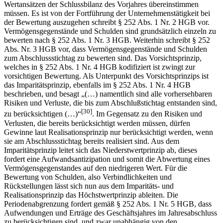
Wertansätzen der Schlussbilanz des Vorjahres übereinstimmen
müssen. Es ist von der Fortführung der Unternehmenstätigkeit bei
der Bewertung auszugehen schreibt § 252 Abs. 1 Nr. 2 HGB vor.
Vermögensgegenstände und Schulden sind grundsätzlich einzeln zu
bewerten nach § 252 Abs. 1 Nr. 3 HGB. Weiterhin schreibt § 252
Abs. Nr. 3 HGB vor, dass Vermögensgegenstände und Schulden
zum Abschlussstichtag zu bewerten sind. Das Vorsichtsprinzip,
welches in § 252 Abs. 1 Nr. 4 HGB kodifiziert ist zwingt zur
vorsichtigen Bewertung. Als Unterpunkt des Vorsichtsprinzips ist
das Imparitätsprinzip, ebenfalls im § 252 Abs. 1 Nr. 4 HGB
beschrieben, und besagt „(…) namentlich sind alle vorhersehbaren
Risiken und Verluste, die bis zum Abschluß­stichtag entstanden sind,
[30]
zu berücksichtigen (…)“
. Im Gegensatz zu den Risiken und
Verlusten, die bereits berücksichtigt werden müssen, dürfen
Gewinne laut Realisations­prinzip nur berücksichtigt werden, wenn
sie am Abschlussstichtag bereits realisiert sind. Aus dem
Imparitätsprinzip leitet sich das Niederstwertprinzip ab, dieses
fordert eine Aufwandsantizipation und somit die Abwertung eines
Vermögensgegenstandes auf den niedrigeren Wert. Für die
Bewertung von Schulden, also Verbindlichkeiten und
Rückstellungen lässt sich nun aus dem Imparitäts- und
Realisationsprinzip das Höchstwertprinzip ableiten. Die
Periodenabgrenzung fordert gemäß § 252 Abs. 1 Nr. 5 HGB, dass
Aufwendungen und Erträge des Geschäftsjahres im Jahresabschluss
zu berücksichtigen sind, und zwar unabhängig von den