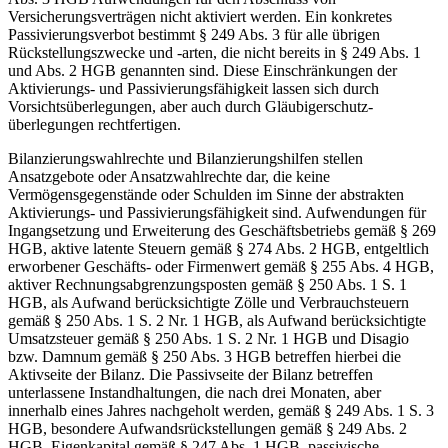
Versicherungsverträgen nicht aktiviert werden. Ein konkretes
Passivierungsverbot bestimmt § 249 Abs. 3 für alle übrigen
Rückstellungszwecke und -arten, die nicht bereits in § 249 Abs. 1
und Abs. 2 HGB genannten sind. Diese Einschränkungen der
Aktivierungs- und Passivierungsfähigkeit lassen sich durch
Vorsichtsüberlegungen, aber auch durch Gläubigerschutz­
überlegungen rechtfertigen.
Bilanzierungswahlrechte und Bilanzierungshilfen stellen
Ansatzgebote oder Ansatzwahlrechte dar, die keine
Vermögensgegenstände oder Schulden im Sinne der abstrakten
Aktivierungs- und Passivierungsfähigkeit sind. Aufwendungen für
Ingang­setzung und Erweiterung des Geschäftsbetriebs gemäß § 269
HGB, aktive latente Steuern gemäß § 274 Abs. 2 HGB, entgeltlich
erworbener Geschäfts- oder Firmenwert gemäß § 255 Abs. 4 HGB,
aktiver Rechnungsabgrenzungsposten gemäß § 250 Abs. 1 S. 1
HGB, als Aufwand berücksichtigte Zölle und Verbrauchsteuern
gemäß § 250 Abs. 1 S. 2 Nr. 1 HGB, als Aufwand berücksichtigte
Umsatzsteuer gemäß § 250 Abs. 1 S. 2 Nr. 1 HGB und Disagio
bzw. Damnum gemäß § 250 Abs. 3 HGB betreffen hierbei die
Aktivseite der Bilanz. Die Passivseite der Bilanz betreffen
unterlassene Instand­haltungen, die nach drei Monaten, aber
innerhalb eines Jahres nachgeholt werden, gemäß § 249 Abs. 1 S. 3
HGB, besondere Aufwandsrückstellungen gemäß § 249 Abs. 2
HGB, Eigenkapital gemäß § 247 Abs. 1 HGB, passivische