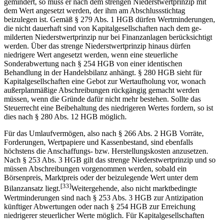
gemindert, so muss er nach dem strengen Niederstwertprinzip mit
dem Wert angesetzt werden, der ihm am Abschlussstichtag
beizulegen ist. Gemäß § 279 Abs. 1 HGB dürfen Wertminderungen,
die nicht dauerhaft sind von Kapitalgesellschaften nach dem ge­
milderten Niederstwertprinzip nur bei Finanzanlagen berücksichtigt
werden. Über das strenge Niederstwertprinzip hinaus dürfen
niedrigere Wert angesetzt werden, wenn eine steuerliche
Sonderabwertung nach § 254 HGB von einer identischen
Behandlung in der Handelsbilanz anhängt. § 280 HGB sieht für
Kapitalgesellschaften eine Gebot zur Wertaufholung vor, wonach
außerplanmäßige Abschreibungen rückgängig gemacht werden
müssen, wenn die Gründe dafür nicht mehr bestehen. Sollte das
Steuerrecht eine Beibehaltung des niedrigeren Wertes fordern, so ist
dies nach § 280 Abs. 12 HGB möglich.
Für das Umlaufvermögen, also nach § 266 Abs. 2 HGB Vorräte,
Forderungen, Wertpapiere und Kassenbestand, sind ebenfalls
höchstens die Anschaffungs- bzw. Herstellungskosten anzusetzen.
Nach § 253 Abs. 3 HGB gilt das strenge Niederstwert­prinzip und so
müssen Abschreibungen vorgenommen werden, sobald ein
Börsenpreis, Marktpreis oder der beizulegende Wert unter dem
[33]
Bilanzansatz liegt.
Weitergehende, also nicht marktbedingte
Wertminderungen sind nach § 253 Abs. 3 HGB zur Antizipation
künftiger Abwertungen oder nach § 254 HGB zur Erreichung
niedrigerer steuerlicher Werte möglich. Für Kapitalgesellschaften