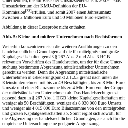
Unternehmen, die auf Basis der Umsatzsteuerstatistik 2007
das
Umsatzkriterium der KMU-Definition der EU-
[23]
Kommission
erfüllen, und somit 2007 einen Jahresumsatz
zwischen 2 Millionen Euro und 50 Millionen Euro erzielten.
Abbildung in dieser Leseprobe nicht enthalten
Abb. 5: Kleine und mittlere Unternehmen nach Rechtsformen
Weiterhin konzentrieren sich die weiteren Ausführungen zu den
handelsrechtlichen Grundlagen auf die für mittelgroße und große
Kapitalgesellschaften gemäß § 267 Abs. 2 und Abs. 3 HGB
relevanten Vorschriften des Handelsrechts, um der für diese Unter­
suchung bestimmten Abgrenzung mittelständischer Unternehmen
gerecht zu werden. Denn die Abgrenzung mittelständische
Unternehmen in Gliederungspunkt 2.1.2.3 grenzt nach unten die
Kleinstunternehmen mit bis zu 49 Beschäftigten, bis zu 8 Mio. Euro
Umsatz und einer Bilanzsumme bis zu 4 Mio. Euro von der Gruppe
der mittelständischen Unternehmen ab. Das Handelsrecht grenzt
passend dazu in § 267 Abs. 1 HGB kleine Kapitalgesellschaften mit
weniger als 50 Beschäftigten, weniger als 8 030 000 Euro Umsatz
und weniger als 4 015 000 Euro Bilanzsumme von den mittelgroßen
und großen Kapitalgesellschaften ab. Somit ergibt sich sowohl für
die Abgrenzung der handelsrechtlichen Grundlagen, als auch für die
empirische Untersuchung eine geeignete Abgrenzung.