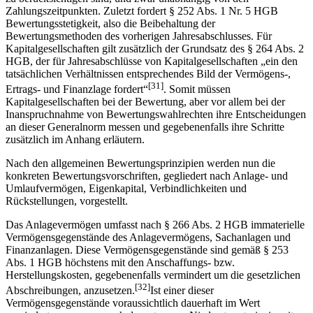
Zahlungszeitpunkten. Zuletzt fordert § 252 Abs. 1 Nr. 5 HGB
Bewertungsstetigkeit, also die Beibehaltung der
Bewertungsmethoden des vorherigen Jahresabschlusses. Für
Kapitalgesellschaften gilt zusätzlich der Grundsatz des § 264 Abs. 2
HGB, der für Jahresabschlüsse von Kapitalgesellschaften „ein den
tatsächlichen Verhältnissen entsprechendes Bild der Vermögens-,
[31]
Ertrags- und Finanzlage fordert“
. Somit müssen
Kapitalgesellschaften bei der Bewertung, aber vor allem bei der
Inanspruchnahme von Bewertungswahl­rechten ihre Entscheidungen
an dieser Generalnorm messen und gegebenenfalls ihre Schritte
zusätzlich im Anhang erläutern.
Nach den allgemeinen Bewertungsprinzipien werden nun die
konkreten Bewertungs­vorschriften, gegliedert nach Anlage- und
Umlaufvermögen, Eigenkapital, Verbindlich­keiten und
Rückstellungen, vorgestellt.
Das Anlagevermögen umfasst nach § 266 Abs. 2 HGB immaterielle
Vermögens­gegenstände des Anlagevermögens, Sachanlagen und
Finanzanlagen. Diese Vermögens­gegenstände sind gemäß § 253
Abs. 1 HGB höchstens mit den Anschaffungs- bzw.
Herstellungskosten, gegebenenfalls vermindert um die gesetzlichen
[32]
Abschreibungen, anzusetzen.
Ist einer dieser
Vermögensgegenstände voraussichtlich dauerhaft im Wert