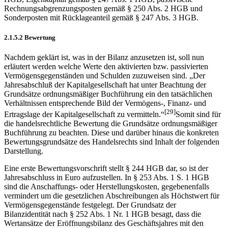
Rechnungs­abgrenzungsposten gemäß § 250 Abs. 2 HGB und
Sonderposten mit Rücklageanteil gemäß § 247 Abs. 3 HGB.
2.1.5.2 Bewertung
Nachdem geklärt ist, was in der Bilanz anzusetzen ist, soll nun
erläutert werden welche Werte den aktivierten bzw. passivierten
Vermögensgegenständen und Schulden zuzu­weisen sind. „Der
Jahresabschluß der Kapitalgesellschaft hat unter Beachtung der
Grundsätze ordnungsmäßiger Buchführung ein den tatsächlichen
Verhältnissen entsprechende Bild der Vermögens-, Finanz- und
[29]
Ertragslage der Kapitalgesellschaft zu vermitteln.“
Somit sind für
die handelsrechtliche Bewertung die Grundsätze ordnungsmäßiger
Buchführung zu beachten. Diese und darüber hinaus die konkreten
Bewertungsgrundsätze des Handelsrechts sind Inhalt der folgenden
Darstellung.
Eine erste Bewertungsvorschrift stellt § 244 HGB dar, so ist der
Jahresabschluss in Euro aufzustellen. In § 253 Abs. 1 S. 1 HGB
sind die Anschaffungs- oder Herstellungskosten, gegebenenfalls
vermindert um die gesetzlichen Abschreibungen als Höchstwert für
Vermögensgegenstände festgelegt. Der Grundsatz der
Bilanzidentität nach § 252 Abs. 1 Nr. 1 HGB besagt, dass die
Wertansätze der Eröffnungsbilanz des Geschäftsjahres mit den