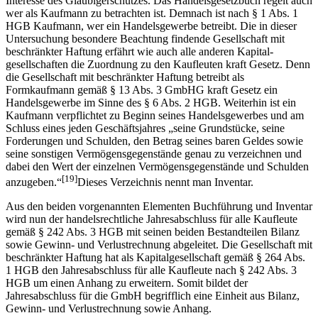
Interesse des Gläubigerschutzes. Das Handelsgesetzbuch regelt auch
wer als Kaufmann zu betrachten ist. Demnach ist nach § 1 Abs. 1
HGB Kaufmann, wer ein Handelsgewerbe betreibt. Die in dieser
Untersuchung besondere Beachtung findende Gesellschaft mit
beschränkter Haftung erfährt wie auch alle anderen Kapital­
gesellschaften die Zuordnung zu den Kaufleuten kraft Gesetz. Denn
die Gesellschaft mit beschränkter Haftung betreibt als
Formkaufmann gemäß § 13 Abs. 3 GmbHG kraft Gesetz ein
Handelsgewerbe im Sinne des § 6 Abs. 2 HGB. Weiterhin ist ein
Kaufmann verpflichtet zu Beginn seines Handelsgewerbes und am
Schluss eines jeden Geschäfts­jahres „seine Grundstücke, seine
Forderungen und Schulden, den Betrag seines baren Geldes sowie
seine sonstigen Vermögensgegenstände genau zu verzeichnen und
dabei den Wert der einzelnen Vermögensgegenstände und Schulden
[19]
anzugeben.“
Dieses Verzeichnis nennt man Inventar.
Aus den beiden vorgenannten Elementen Buchführung und Inventar
wird nun der handelsrechtliche Jahresabschluss für alle Kaufleute
gemäß § 242 Abs. 3 HGB mit seinen beiden Bestandteilen Bilanz
sowie Gewinn- und Verlustrechnung abgeleitet. Die Gesellschaft mit
beschränkter Haftung hat als Kapitalgesellschaft gemäß § 264 Abs.
1 HGB den Jahresabschluss für alle Kaufleute nach § 242 Abs. 3
HGB um einen Anhang zu erweitern. Somit bildet der
Jahresabschluss für die GmbH begrifflich eine Einheit aus Bilanz,
Gewinn- und Verlustrechnung sowie Anhang.