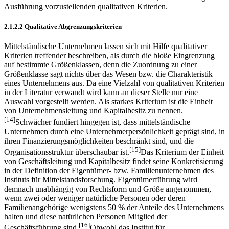
Ausführung vorzustellenden qualitativen Kriterien.
2.1.2.2 Qualitative Abgrenzungskriterien
Mittelständische Unternehmen lassen sich mit Hilfe qualitativer
Kriterien treffender beschreiben, als durch die bloße Eingrenzung
auf bestimmte Größenklassen, denn die Zuordnung zu einer
Größenklasse sagt nichts über das Wesen bzw. die Charakteristik
eines Unternehmens aus. Da eine Vielzahl von qualitativen Kriterien
in der Literatur verwandt wird kann an dieser Stelle nur eine
Auswahl vorgestellt werden. Als starkes Kriterium ist die Einheit
von Unternehmensleitung und Kapitalbesitz zu nennen.
[14]
Schwächer fundiert hingegen ist, dass mittelständische
Unternehmen durch eine Unter­nehmerpersönlichkeit geprägt sind, in
ihren Finanzierungsmöglichkeiten beschränkt sind, und die
[15]
Organisationsstruktur überschaubar ist.
Das Kriterium der Einheit
von Geschäftsleitung und Kapitalbesitz findet seine Konkretisierung
in der Definition der Eigentümer- bzw. Familienunternehmen des
Instituts für Mittelstandsforschung. Eigentümerführung wird
demnach unabhängig von Rechtsform und Größe angenommen,
wenn zwei oder weniger natürliche Personen oder deren
Familienangehörige wenigstens 50 % der Anteile des Unternehmens
halten und diese natürlichen Personen Mitglied der
[16]
Geschäftsführung sind.
Obwohl das Institut für