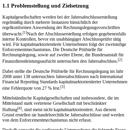
1.1 Problemstellung und Zielsetzung
Kapitalgesellschaften werden bei der Jahresabschlusserstellung
regelmäßig durch mehrere Instanzen hinsichtlich der
regelkonformen Anwendung der Rechnungs­legungsvorschriften
[1]
überwacht.
Nach der Abschlusserstellung erfolgen gegebenenfalls
interne Kontrollen, bevor ein unabhängiger Abschlussprüfer tätig
wird. Für kapital­marktorientierte Unternehmen folgt der zweistufige
Enforcementmechanismus. Die Deutsche Prüfstelle für
Rechnungslegung, sowie auf zweiter Ebene, die Bundesanstalt für
[2]
Finanzdienstleistungsaufsicht untersuchen den Jahresabschluss.
Dabei stellte die Deutsche Prüfstelle für Rechnungslegung im Jahr
2008 unter 138 untersuchten Jahresabschlüssen nach International
Financial Reporting Standards kapitalmarktorientierter Unternehmen
[3]
eine Fehlerquote von 27 % fest.
Mittelständische Kapitalgesellschaften und insbesondere, die im
Mittelstand stark vertretene Gesellschaft mit beschränkter
[4]
Haftung
, sind meist nicht kapitalmarkt­orientiert. Aus diesem
Grund erstellen sie handelsrechtliche Jahresabschlüsse und werden
von dem Enforcementmechanismus nicht erfasst.
Deshalb versucht die vorliegende Untersuchung die folgende Frage