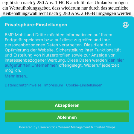
ergibt sich nach § 280 Abs. 1 HGB auch für das Umlaufvermögen
ein Wertaufholungsgebot, dass wiederum nur durch das steuerliche
Beibehaltungswahlrecht nach § 280 Abs. 2 HGB umgangen werden
kann.
Das Eigenkapital setzt sich nach § 266 Abs. 3 HGB aus dem
gezeichneten Kapital, der Kapitalrücklage, den Gewinnrücklagen,
dem Gewinn- bzw. Verlustvortrag und dem Jahresüberschuss bzw.
Jahresfehlbetrag zusammen. Da das Eigenkapital eine Differenz­
größe zwischen Vermögen und Schulden ist, können hier keine
eigenständigen Bewertungsprobleme entstehen.
Für Verbindlichkeiten sieht das Handelsrecht in § 253 Abs. 1 HGB
den Rück­zahlungsbetrag als maßgebliche Bewertungsvorschrift vor.
Für die andere Komponente der Schulden, also die Rückstellungen
sieht § 253 Abs. 1 HGB einen Wertansatz nur in Höhe des Betrages
vor, der nach vernünftiger kaufmännischer Beurteilung notwendig
ist. Es sind weder nach oben noch nach unten andere Wertansätze
als der nach vernünftiger kaufmännischer Beurteilung notwendige
Betrag zulässig, was der Gesetzgeber mit der Verwendung des
[34]
Wortes „nur“ zu erkennen gibt.
2.1.5.3 Bilanzgliederung
Es stehen nun anzusetzende Vermögensgegenstände und Schulden