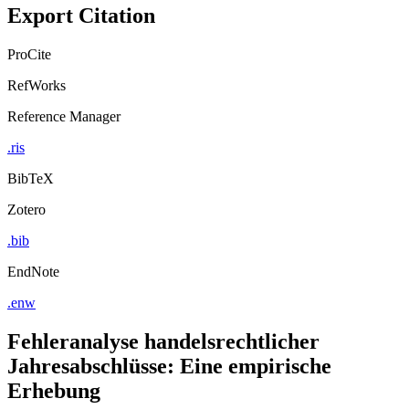
Export Citation
ProCite
RefWorks
Reference Manager
.ris
BibTeX
Zotero
.bib
EndNote
.enw
Fehleranalyse handelsrechtlicher
Jahresabschlüsse: Eine empirische
Erhebung