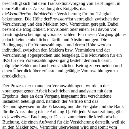
beschäftigt sich mit dem Transaktionsvorgang von Leistungen, in
dem Fall mit der Auszahlung des Entgelts, das
die
Vermittler*
und
Makler*
der Versicherung für ihre Tätigkeit
bekommen. Die Höhe der
Provision*
ist vertraglich zwischen der
Versicherung und den Maklern bzw. Vermittlern geregelt. Dabei
besteht die Möglichkeit, Provisionen oder einen Teil davon vor
Leistungsbescheinigung vorauszuzahlen. Für diesen Vorgang gibt es
jedoch keine einheitlichen Tarife und Abstimmungen. Die
Bedingungen für Vorauszahlungen und deren Höhe werden
individuell zwischen den Maklern bzw. Vermittlern und der
Versicherung abgesprochen und festgelegt. Die Motivation für ein
IKS für den Vorauszahlungsvorgang besteht demnach darin,
mögliche Fehler und auch vorsätzlichen Betrug zu vermeiden und
einen Überblick über erfasste und getätigte Vorauszahlungen zu
ermöglichen.
Der Prozess der manuellen Vorauszahlungen, wurde in der
vorangegangenen Arbeit beschrieben und analysiert mit dem
Ergebnis, dass an dem Vorgang insgesamt drei verschiedene
Instanzen beteiligt sind, nämlich der Vertrieb und das
Rechnungswesen für die Erfassung und die Freigabe und die Bank
für die Auszahlung (siehe Anhang 1). Für jede Vorauszahlung gibt
es jeweils zwei Buchungen. Das ist zum einen die kreditorische
Buchung, die einen Aufwand für die Versicherung darstellt, weil sie
an den Makler bzw. Vermittler überwiesen wird und somit vom