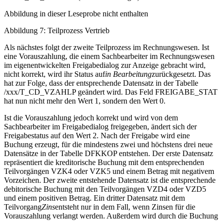
Abbildung in dieser Leseprobe nicht enthalten
Abbildung 7: Teilprozess Vertrieb
Als nächstes folgt der zweite Teilprozess im Rechnungswesen. Ist
eine Vorauszahlung, die einem Sachbearbeiter im Rechnungswesen
im eigenentwickelten Freigabedialog zur Anzeige gebracht wird,
nicht korrekt, wird ihr Status auf
in Bearbeitung
zurückgesetzt. Das
hat zur Folge, dass der entsprechende Datensatz in der Tabelle
/xxx/T_CD_VZAHLP geändert wird. Das Feld FREIGABE_STAT
hat nun nicht mehr den Wert 1, sondern den Wert 0.
Ist die Vorauszahlung jedoch korrekt und wird von dem
Sachbearbeiter im Freigabedialog freigegeben, ändert sich der
Freigabestatus auf den Wert 2. Nach der Freigabe wird eine
Buchung erzeugt, für die mindestens zwei und höchstens drei neue
Datensätze in der Tabelle DFKKOP entstehen. Der erste Datensatz
repräsentiert die kreditorische Buchung mit dem entsprechenden
Teilvorgängen VZK4 oder VZK5 und einem Betrag mit negativem
Vorzeichen. Der zweite entstehende Datensatz ist die entsprechende
debitorische Buchung mit den Teilvorgängen VZD4 oder VZD5
und einem positiven Betrag. Ein dritter Datensatz mit dem
Teilvorgang
Zins
entsteht nur in dem Fall, wenn Zinsen für die
Vorauszahlung verlangt werden. Außerdem wird durch die Buchung