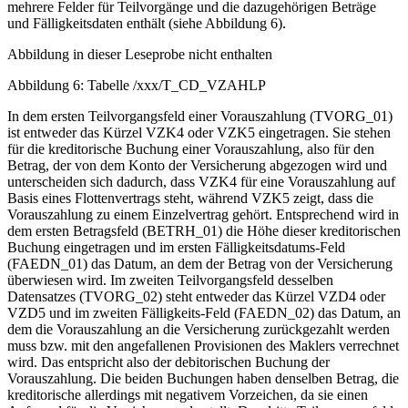
mehrere Felder für Teilvorgänge und die dazugehörigen Beträge
und Fälligkeitsdaten enthält (siehe Abbildung 6).
Abbildung in dieser Leseprobe nicht enthalten
Abbildung 6: Tabelle /xxx/T_CD_VZAHLP
In dem ersten Teilvorgangsfeld einer Vorauszahlung (TVORG_01)
ist entweder das Kürzel VZK4 oder VZK5 eingetragen. Sie stehen
für die kreditorische Buchung einer Vorauszahlung, also für den
Betrag, der von dem Konto der Versicherung abgezogen wird und
unterscheiden sich dadurch, dass VZK4 für eine Vorauszahlung auf
Basis eines Flottenvertrags steht, während VZK5 zeigt, dass die
Vorauszahlung zu einem Einzelvertrag gehört. Entsprechend wird in
dem ersten Betragsfeld (BETRH_01) die Höhe dieser kreditorischen
Buchung eingetragen und im ersten Fälligkeitsdatums-Feld
(FAEDN_01) das Datum, an dem der Betrag von der Versicherung
überwiesen wird. Im zweiten Teilvorgangsfeld desselben
Datensatzes (TVORG_02) steht entweder das Kürzel VZD4 oder
VZD5 und im zweiten Fälligkeits-Feld (FAEDN_02) das Datum, an
dem die Vorauszahlung an die Versicherung zurückgezahlt werden
muss bzw. mit den angefallenen Provisionen des Maklers verrechnet
wird. Das entspricht also der debitorischen Buchung der
Vorauszahlung. Die beiden Buchungen haben denselben Betrag, die
kreditorische allerdings mit negativem Vorzeichen, da sie einen