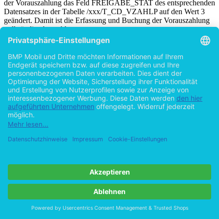
der Vorauszahlung das Feld FREIGABE_STAT des entsprechenden
Datensatzes in der Tabelle /xxx/T_CD_VZAHLP auf den Wert 3
geändert. Damit ist die Erfassung und Buchung der Vorauszahlung
vollständig abgeschlossen.
Bei der Freigabe werden keine Sperren gesetzt. Ist eine
Vorauszahlung einmal freigegeben, ändert sich dauerhaft ihr
Freigabestatus auf den Wert 3 und sie kann nicht erneut im
Freigabedialog freigegeben werden. Für den seltenen Fall, dass
mehrere Mitarbeiter gleichzeitig denselben Datensatz freigeben
wollen, ist nur die Aktivität desjenigen Mitarbeiters relevant, der am
schnellsten ist.
Abbildung 8 zeigt zusammenfassend welche Auswirkungen der
zweite Teilprozess auf die Persistenzschicht hat.
Abbildung in dieser Leseprobe nicht enthalten
Abbildung 8: Teilprozess Rechnungswesen
Diese Datenbank-Aktualisierungen wurden bereits zu einem
früheren Zeitpunkt von Mitarbeitern der untersuchten Versicherung
erstellt und müssen nicht im Rahmen dieser Projektarbeit
implementiert werden. Für die beiden Datenbanktabellen gibt es ein
Berechtigungskonzept. Der Zugriff wird durch
Berechtigungsobjekte geregelt. Ein Berechtigungsobjekt fasst bis zu