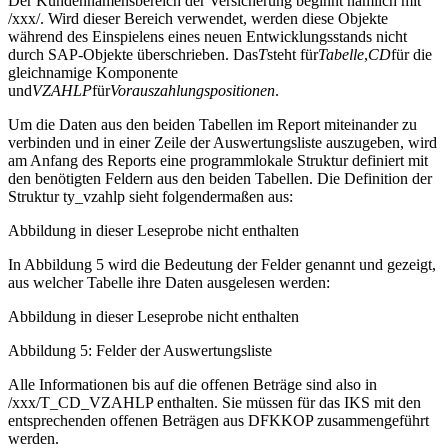
Der Kundennamensbereich der Versicherung beginnt nämlich mit
/xxx/. Wird dieser Bereich verwendet, werden diese Objekte
während des Einspielens eines neuen Entwicklungsstands nicht
durch SAP-Objekte überschrieben. Das
T
steht für
Tabelle
,
CD
für die
gleichnamige Komponente
und
VZAHLP
für
Vorauszahlungspositionen
.
Um die Daten aus den beiden Tabellen im Report miteinander zu
verbinden und in einer Zeile der Auswertungsliste auszugeben, wird
am Anfang des Reports eine programmlokale Struktur definiert mit
den benötigten Feldern aus den beiden Tabellen. Die Definition der
Struktur ty_vzahlp sieht folgendermaßen aus:
Abbildung in dieser Leseprobe nicht enthalten
In Abbildung 5 wird die Bedeutung der Felder genannt und gezeigt,
aus welcher Tabelle ihre Daten ausgelesen werden:
Abbildung in dieser Leseprobe nicht enthalten
Abbildung 5: Felder der Auswertungsliste
Alle Informationen bis auf die offenen Beträge sind also in
/xxx/T_CD_VZAHLP enthalten. Sie müssen für das IKS mit den
entsprechenden offenen Beträgen aus DFKKOP zusammengeführt
werden.