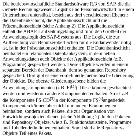
Die betriebswirtschaftliche Standardsoftware R/3 von SAP, die die
Gebiete Rechnungswesen, Logistik und Personalwirtschaft in einem
Unternehmen unterstützt, besteht aus drei verschiedenen Ebenen:
die Datenbankschicht, die Applikationsschicht und die
Präsentationsschicht (siehe Anhang 2). Die Applikationsschicht
enthält die ABAP-Laufzeitumgebung und führt den Großteil der
Anwendungslogik des SAP-Systems aus. Die Logik, die zur
Aufbereitung von Benutzeroberflächen für die Endanwender nötig
ist, ist in der Präsentationsschicht enthalten. Die Datenbankschicht
beinhaltet ein relationales Datenbanksystem, in dem neben
Anwendungsdaten auch Objekte der Applikationsschicht (z.B.
Programme) gespeichert werden. Diese Objekte werden in einem
separaten Bereich der Datenbank, dem so genannten Repository
gespeichert. Dort gibt es eine vordefinierte hierarchische Gliederung
der Objekte. Die oberste Gliederungsebene bilden die
[2]
Anwendungskomponenten (z.B. FI
). Diese können geschachtelt
werden und wiederum andere Komponenten enthalten. So ist z.B.
[3]
[4]
die Komponente FS-CD
in der Komponente FS
angesiedelt.
Komponenten können aber nicht nur andere Komponenten
beinhalten, sondern auch Pakete, die zur Organisation von
Entwicklungsobjekten dienen (siehe Abbildung 2). In den Paketen
sind Repository-Objekte, wie z.B. Funktionsbausteine, Programme
und Tabellendefinitionen enthalten. Somit sind alle Repository-
Objekte Teil eines Pakets.