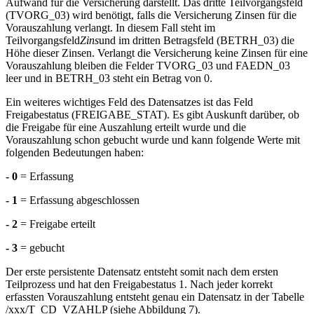
Aufwand für die Versicherung darstellt. Das dritte Teilvorgangsfeld
(TVORG_03) wird benötigt, falls die Versicherung Zinsen für die
Vorauszahlung verlangt. In diesem Fall steht im
Teilvorgangsfeld
Zins
und im dritten Betragsfeld (BETRH_03) die
Höhe dieser Zinsen. Verlangt die Versicherung keine Zinsen für eine
Vorauszahlung bleiben die Felder TVORG_03 und FAEDN_03
leer und in BETRH_03 steht ein Betrag von 0.
Ein weiteres wichtiges Feld des Datensatzes ist das Feld
Freigabestatus (FREIGABE_STAT). Es gibt Auskunft darüber, ob
die Freigabe für eine Auszahlung erteilt wurde und die
Vorauszahlung schon gebucht wurde und kann folgende Werte mit
folgenden Bedeutungen haben:
- 0
= Erfassung
- 1
= Erfassung abgeschlossen
- 2
= Freigabe erteilt
- 3
= gebucht
Der erste persistente Datensatz entsteht somit nach dem ersten
Teilprozess und hat den Freigabestatus 1. Nach jeder korrekt
erfassten Vorauszahlung entsteht genau ein Datensatz in der Tabelle
/xxx/T_CD_VZAHLP (siehe Abbildung 7).