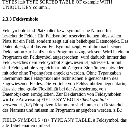
TYPES itab TYPE SORTED TABLE OF example WITH
UNIQUE KEY column1.
2.3.3 Feldsymbole
Feldsymbole sind Platzhalter bzw. symbolische Namen für
bestehende Felder. Ein Feldsymbol reserviert keinen physischen
Platz für ein Feld, sondern zeigt auf ein beliebiges Datenobjekt. Das
Datenobjekt, auf das ein Feldsymbol zeigt, wird ihm nach seiner
Deklaration zur Laufzeit des Programms zugewiesen. Wird in einem
Programm ein Feldsymbol angesprochen, wird dadurch immer das
Feld, welches dem Feldsymbol zugewiesen ist, adressiert. Somit
sind Feldsymbole vergleichbar mit Zeigern. Sie können entweder
mit oder ohne Typangaben angelegt werden. Ohne Typangaben
übernimmt das Feldsymbol alle technischen Eigenschaften des
zugewiesenen Feldes. Die Vorteile von Feldsymbolen liegen darin,
dass sie eine große Flexibilität bei der Adressierung von
Datenobjekten ermöglichen. Zur Deklaration von Feldsymbolen
wird die Anweisung FIELD-SYMBOLS <
field-symbol
>
verwendet.
[03]
Die spitzen Klammern sind immer ein Bestandteil
des Namens und müssen im Programm angegeben werden, z.B.:
FIELD-SYMBOLS <fs> TYPE ANY TABLE. à Feldsymbol, das
alle Tabellenarten umfasst.