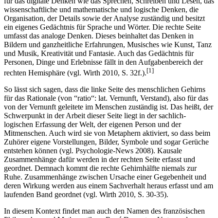
zu haben, so Sperry. Die linke Seite des menschlichen Gehirns ist
für das digitale Denken wie das Sprechen, Schreiben und Lesen, das
wissenschaftliche und mathematische und logische Denken, die
Organisation, der Details sowie der Analyse zuständig und besitzt
ein eigenes Gedächtnis für Sprache und Wörter. Die rechte Seite
umfasst das analoge Denken. Dieses beinhaltet das Denken in
Bildern und ganzheitliche Erfahrungen, Musisches wie Kunst, Tanz
und Musik, Kreativität und Fantasie. Auch das Gedächtnis für
Personen, Dinge und Erlebnisse fällt in den Aufgabenbereich der
[1]
rechten Hemisphäre (vgl. Wirth 2010, S. 32f.).
So lässt sich sagen, dass die linke Seite des menschlichen Gehirns
für das Rationale (von “ratio“: lat. Vernunft, Verstand), also für das
von der Vernunft geleitete im Menschen zuständig ist. Das heißt, der
Schwerpunkt in der Arbeit dieser Seite liegt in der sachlich-
logischen Erfassung der Welt, der eigenen Person und der
Mitmenschen. Auch wird sie von Metaphern aktiviert, so dass beim
Zuhörer eigene Vorstellungen, Bilder, Symbole und sogar Gerüche
entstehen können (vgl. Psychologie-News 2008). Kausale
Zusammenhänge dafür werden in der rechten Seite erfasst und
geordnet. Demnach kommt die rechte Gehirnhälfte niemals zur
Ruhe. Zusammenhänge zwischen Ursache einer Gegebenheit und
deren Wirkung werden aus einem Sachverhalt heraus erfasst und am
laufenden Band geordnet (vgl. Wirth 2010, S. 30-35).