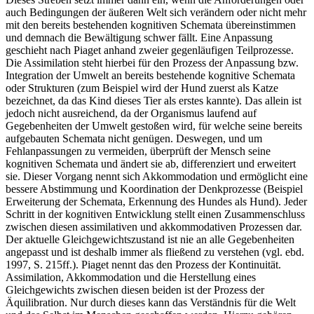
Dieses Streben setzt immer dann ein, wenn die Anforderungen oder
auch Bedingungen der äußeren Welt sich verändern oder nicht mehr
mit den bereits bestehenden kognitiven Schemata übereinstimmen
und demnach die Bewältigung schwer fällt. Eine Anpassung
geschieht nach Piaget anhand zweier gegenläufigen Teilprozesse.
Die Assimilation steht hierbei für den Prozess der Anpassung bzw.
Integration der Umwelt an bereits bestehende kognitive Schemata
oder Strukturen (zum Beispiel wird der Hund zuerst als Katze
bezeichnet, da das Kind dieses Tier als erstes kannte). Das allein ist
jedoch nicht ausreichend, da der Organismus laufend auf
Gegebenheiten der Umwelt gestoßen wird, für welche seine bereits
aufgebauten Schemata nicht genügen. Deswegen, und um
Fehlanpassungen zu vermeiden, überprüft der Mensch seine
kognitiven Schemata und ändert sie ab, differenziert und erweitert
sie. Dieser Vorgang nennt sich Akkommodation und ermöglicht eine
bessere Abstimmung und Koordination der Denkprozesse (Beispiel
Erweiterung der Schemata, Erkennung des Hundes als Hund). Jeder
Schritt in der kognitiven Entwicklung stellt einen Zusammenschluss
zwischen diesen assimilativen und akkommodativen Prozessen dar.
Der aktuelle Gleichgewichtszustand ist nie an alle Gegebenheiten
angepasst und ist deshalb immer als fließend zu verstehen (vgl. ebd.
1997, S. 215ff.). Piaget nennt das den Prozess der Kontinuität.
Assimilation, Akkommodation und die Herstellung eines
Gleichgewichts zwischen diesen beiden ist der Prozess der