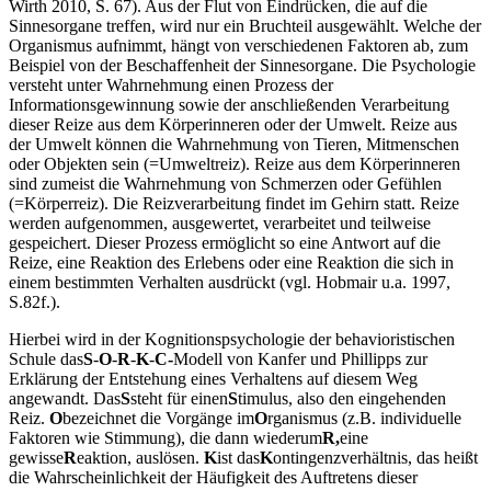
immer zugleich auch die eigene Interpretation der Außenwelt (vgl.
Wirth 2010, S. 67). Aus der Flut von Eindrücken, die auf die
Sinnesorgane treffen, wird nur ein Bruchteil ausgewählt. Welche der
Organismus aufnimmt, hängt von verschiedenen Faktoren ab, zum
Beispiel von der Beschaffenheit der Sinnesorgane. Die Psychologie
versteht unter Wahrnehmung einen Prozess der
Informationsgewinnung sowie der anschließenden Verarbeitung
dieser Reize aus dem Körperinneren oder der Umwelt. Reize aus
der Umwelt können die Wahrnehmung von Tieren, Mitmenschen
oder Objekten sein (=Umweltreiz). Reize aus dem Körperinneren
sind zumeist die Wahrnehmung von Schmerzen oder Gefühlen
(=Körperreiz). Die Reizverarbeitung findet im Gehirn statt. Reize
werden aufgenommen, ausgewertet, verarbeitet und teilweise
gespeichert. Dieser Prozess ermöglicht so eine Antwort auf die
Reize, eine Reaktion des Erlebens oder eine Reaktion die sich in
einem bestimmten Verhalten ausdrückt (vgl. Hobmair u.a. 1997,
S.82f.).
Hierbei wird in der Kognitionspsychologie der behavioristischen
Schule das
S
-
O
-
R
-
K
-
C-
Modell von Kanfer und Phillipps zur
Erklärung der Entstehung eines Verhaltens auf diesem Weg
angewandt. Das
S
steht für einen
S
timulus, also den eingehenden
Reiz.
O
bezeichnet die Vorgänge im
O
rganismus (z.B. individuelle
Faktoren wie Stimmung), die dann wiederum
R,
eine
gewisse
R
eaktion, auslösen.
K
ist das
K
ontingenzverhältnis, das heißt