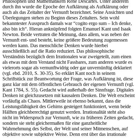
In diesem Kontext findet man auch den Namen des französischen
Philosophen und Mathematikern René Descartes. Unter anderem
durch ihn wurde die Epoche der Aufklärung als Aufklärung oder
auch als das Zeitalter der Vernunft bezeichnet. Seine Ansichten und
Überlegungen stehen zu Beginn dieses Zeitalters. Sein wohl
bekanntester Ausspruch damals war “cogito ergo sum – Ich denke,
also bin ich“. Hieran anknüpfend folgten Emanuel Kant und Isaak
Newton. Beide vertraten die Meinung, dass allem, was neben der
Vernunft ent- und besteht, keine größere Bedeutung zugemessen
werden kann. Das menschliche Denken wurde hierbei
ausschließlich auf die Ratio reduziert. Das philosophische
Verständnis bezüglich dem Irrationalen war zweigeteilt, zum einen
als etwas mit dem Verstand nicht Fassbares, zum anderen wurde es
vielerorts sogar als vernunftwidrig oder gar unvernünftig deklariert
(vgl. ebd. 2010, S. 30-35). So erklärt Kant noch in seinem
Schriftstück zur Beantwortung der Frage, was Aufklärung ist, diese
ganz klar mit dem öffentlichen Gebrauch der eigenen Vernunft (vgl.
Kant 1784, S. 55). Gedacht wird außerhalb der Sinnfrage. Digitales
Denken ist gleichzusetzen mit kausalem Denken. Die Welt erscheint
vorläufig als Chaos. Mittlerweile ist ebenso bekannt, dass die
Leistungsfähigkeit des Gehirns gesteigert funktioniert, wenn beide
Hälften gleichberechtigt genutzt werden. Irrationalität steht also
nicht im Widerspruch zur Vernunft, wie zu früheren Zeiten gedacht,
sondern sie steht gleichermaßen für eine ganzheitliche
Wahrnehmung des Selbst, der Welt und seiner Mitmenschen, auf