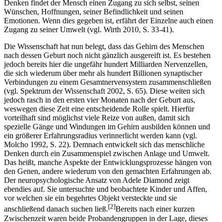
objektive sowie subjektive Weise. Denn erst über das irrationale
Denken findet der Mensch einen Zugang zu sich selbst, seinen
Wünschen, Hoffnungen, seiner Befindlichkeit und seinen
Emotionen. Wenn dies gegeben ist, erfährt der Einzelne auch einen
Zugang zu seiner Umwelt (vgl. Wirth 2010, S. 33-41).
Die Wissenschaft hat nun belegt, dass das Gehirn des Menschen
nach dessen Geburt noch nicht gänzlich ausgereift ist. Es bestehen
jedoch bereits hier die ungefähr hundert Milliarden Nervenzellen,
die sich wiederum über mehr als hundert Billionen synaptischer
Verbindungen zu einem Gesamtnervensystem zusammenschließen
(vgl. Spektrum der Wissenschaft 2002, S. 65). Diese weiten sich
jedoch rasch in den ersten vier Monaten nach der Geburt aus,
weswegen diese Zeit eine entscheidende Rolle spielt. Hierfür
vorteilhaft sind möglichst viele Reize von außen, damit sich
spezielle Gänge und Windungen im Gehirn ausbilden können und
ein größerer Erfahrungsradius verinnerlicht werden kann (vgl.
Molcho 1992, S. 22). Demnach entwickelt sich das menschliche
Denken durch ein Zusammenspiel zwischen Anlage und Umwelt.
Das heißt, manche Aspekte der Entwicklungsprozesse hängen von
den Genen, andere wiederum von den gemachten Erfahrungen ab.
Der neuropsychologische Ansatz von Adele Diamond zeigt
ebendies auf. Sie untersuchte und beobachtete Kinder und Affen,
vor welchen sie ein begehrtes Objekt versteckte und sie
[2]
anschließend danach suchen ließ.
Bereits nach einer kurzen