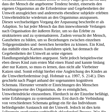
Oesterdiekhoff/Rindermann 2008, S. 80f.). Piaget geht davon aus,
dass der Mensch die angeborene Tendenz besitzt, einerseits den
eigenen Organismus an die Erfordernisse und Gegebenheiten der
Umwelt anzugleichen und andererseits ebendiese subjektiv erlebten
Umwelteindrücke wiederum an den Organismus anzupassen.
Diesen wechselseitigen Vorgang der Anpassung beschreibt er als
Adaption. So hat jeder Mensch das ihm innewohnende Verlangen
nach Organisation der äußeren Reize, um so das Erlebte zu
strukturieren und zu systematisieren. Zudem versucht der Mensch,
Ganzheiten zu bilden, um so Beziehungen zwischen einzelnen
Teilgegenständen und -bereichen herstellen zu können. Ein Kind,
das mithilfe eines Kartons Autofahren spielt, hat demnach die
Gegebenheiten der Umwelt an seine eigenen
Handlungsmöglichkeiten angepasst. Sieht jedoch beispielsweise
eben dieses Kind zum ersten Mal einen Hund und kannte bislang
aber nur Katzen, so muss es lernen, dass nicht alle Vierbeiner
Katzen sind. Somit erfolgt hierbei eine Angleichung des Kindes an
die Umwelterfordernisse (vgl. Hobmair u.a. 1997, S. 214f.). Dies
geschieht nach Piaget anhand der sogenannten kognitiven
Schemata. Hierunter versteht er Einrichtungen des Menschen
beziehungsweise des Organismus, die es ermöglichen,
Umwelteindrücke einzuordnen. Hierdurch ist der Einzelne befähigt,
seine Erfahrungen zu systematisieren. Erst durch die Verbindung
von verschiedenen Schemata gelingt ein für das Individuum
befriedigender Austausch mit der Umwelt. Jedoch ist dies kein