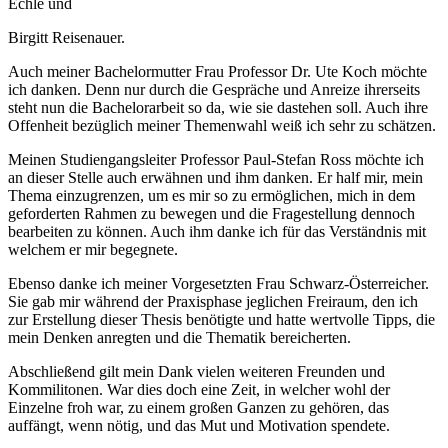
Des Weiteren gilt mein Dank meinen Korrekturleserinnen Ruth
Echle und
Birgitt Reisenauer.
Auch meiner Bachelormutter Frau Professor Dr. Ute Koch möchte
ich danken. Denn nur durch die Gespräche und Anreize ihrerseits
steht nun die Bachelorarbeit so da, wie sie dastehen soll. Auch ihre
Offenheit bezüglich meiner Themenwahl weiß ich sehr zu schätzen.
Meinen Studiengangsleiter Professor Paul-Stefan Ross möchte ich
an dieser Stelle auch erwähnen und ihm danken. Er half mir, mein
Thema einzugrenzen, um es mir so zu ermöglichen, mich in dem
geforderten Rahmen zu bewegen und die Fragestellung dennoch
bearbeiten zu können. Auch ihm danke ich für das Verständnis mit
welchem er mir begegnete.
Ebenso danke ich meiner Vorgesetzten Frau Schwarz-Österreicher.
Sie gab mir während der Praxisphase jeglichen Freiraum, den ich
zur Erstellung dieser Thesis benötigte und hatte wertvolle Tipps, die
mein Denken anregten und die Thematik bereicherten.
Abschließend gilt mein Dank vielen weiteren Freunden und
Kommilitonen. War dies doch eine Zeit, in welcher wohl der
Einzelne froh war, zu einem großen Ganzen zu gehören, das
auffängt, wenn nötig, und das Mut und Motivation spendete.