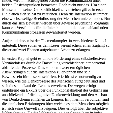
mit Klienten und Klientinnen immer in einem solchen Kontext statt
findet, wird in nachfolgender Arbeit die Kommunikation unter
beiden Gesichtspunkten betrachtet. Doch nicht nur das. Um einen
Menschen in seiner Ganzheitlichkeit zu verstehen gilt es in erster
Linie auch sich selbst zu verstehen. Denn die Interaktion ist immer
eine wechselseitige Beeinflussung der Menschen untereinander. Nur
durch das sich Bewusst werden über gewisse psychische Vorgänge
kann ein Verständnis für die Interaktion und den darin ablaufenden
Kommunikationsprozessen gewährleistet werden.
Aufgrund dessen ist der Themenkomplex in verschiedene Kapitel
unterteilt. Diese sollen es dem Leser vereinfachen, einen Zugang zu
dieser auf zwei Ebenen aufgebauten Arbeit zu erlangen.
Im ersten Kapitel geht es um die Förderung eines selbstreflexiven
Verständnisses durch die Darstellung verschiedener intrapersonal
ablaufender Prozesse. Dies soll dem Leser ermöglichen
Auswirkungen auf die Interaktion zu erkennen und sein
Bewusstsein für diese zu schärfen. Hierfür ist es notwendig zu
wissen, wie die Denkprozesse des Menschen aufgebaut sind und
sich diese im Lauf des Lebens erweitern. Deswegen erfolgt
einführend ein Exkurs über die Funktionsfähigkeit des Gehirns um
anschließend auf die kognitive Denkentwicklung und den Ausbau
von Denkschema eingehen zu können. Eng hiermit verbunden sind
die sinnlichen Erfahrungen über welche es dem Menschen möglich
ist, sich seine Umwelt anzueignen. Dies erfolgt über die subjektive