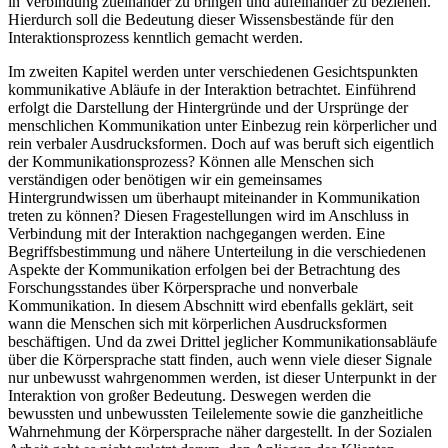
verfasst um für den Leser die komplexen Komponenten noch einmal
in Verbindung zueinander zu bringen und aufeinander zu beziehen.
Hierdurch soll die Bedeutung dieser Wissensbestände für den
Interaktionsprozess kenntlich gemacht werden.
Im zweiten Kapitel werden unter verschiedenen Gesichtspunkten
kommunikative Abläufe in der Interaktion betrachtet. Einführend
erfolgt die Darstellung der Hintergründe und der Ursprünge der
menschlichen Kommunikation unter Einbezug rein körperlicher und
rein verbaler Ausdrucksformen. Doch auf was beruft sich eigentlich
der Kommunikationsprozess? Können alle Menschen sich
verständigen oder benötigen wir ein gemeinsames
Hintergrundwissen um überhaupt miteinander in Kommunikation
treten zu können? Diesen Fragestellungen wird im Anschluss in
Verbindung mit der Interaktion nachgegangen werden. Eine
Begriffsbestimmung und nähere Unterteilung in die verschiedenen
Aspekte der Kommunikation erfolgen bei der Betrachtung des
Forschungsstandes über Körpersprache und nonverbale
Kommunikation. In diesem Abschnitt wird ebenfalls geklärt, seit
wann die Menschen sich mit körperlichen Ausdrucksformen
beschäftigen. Und da zwei Drittel jeglicher Kommunikationsabläufe
über die Körpersprache statt finden, auch wenn viele dieser Signale
nur unbewusst wahrgenommen werden, ist dieser Unterpunkt in der
Interaktion von großer Bedeutung. Deswegen werden die
bewussten und unbewussten Teilelemente sowie die ganzheitliche