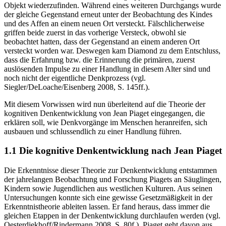
Zwischenzeit waren beide Probandengruppen in der Lage, dieses
Objekt wiederzufinden. Während eines weiteren Durchgangs wurde
der gleiche Gegenstand erneut unter der Beobachtung des Kindes
und des Affen an einem neuen Ort versteckt. Fälschlicherweise
griffen beide zuerst in das vorherige Versteck, obwohl sie
beobachtet hatten, dass der Gegenstand an einem anderen Ort
versteckt worden war. Deswegen kam Diamond zu dem Entschluss,
dass die Erfahrung bzw. die Erinnerung die primären, zuerst
auslösenden Impulse zu einer Handlung in diesem Alter sind und
noch nicht der eigentliche Denkprozess (vgl.
Siegler/DeLoache/Eisenberg 2008, S. 145ff.).
Mit diesem Vorwissen wird nun überleitend auf die Theorie der
kognitiven Denkentwicklung von Jean Piaget eingegangen, die
erklären soll, wie Denkvorgänge im Menschen heranreifen, sich
ausbauen und schlussendlich zu einer Handlung führen.
1.1 Die kognitive Denkentwicklung nach Jean Piaget
Die Erkenntnisse dieser Theorie zur Denkentwicklung entstammen
der jahrelangen Beobachtung und Forschung Piagets an Säuglingen,
Kindern sowie Jugendlichen aus westlichen Kulturen. Aus seinen
Untersuchungen konnte sich eine gewisse Gesetzmäßigkeit in der
Erkenntnistheorie ableiten lassen. Er fand heraus, dass immer die
gleichen Etappen in der Denkentwicklung durchlaufen werden (vgl.