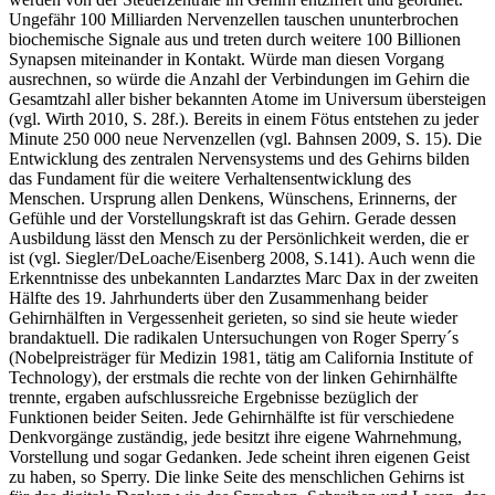
werden von der Steuerzentrale im Gehirn entziffert und geordnet.
Ungefähr 100 Milliarden Nervenzellen tauschen ununterbrochen
biochemische Signale aus und treten durch weitere 100 Billionen
Synapsen miteinander in Kontakt. Würde man diesen Vorgang
ausrechnen, so würde die Anzahl der Verbindungen im Gehirn die
Gesamtzahl aller bisher bekannten Atome im Universum übersteigen
(vgl. Wirth 2010, S. 28f.). Bereits in einem Fötus entstehen zu jeder
Minute 250 000 neue Nervenzellen (vgl. Bahnsen 2009, S. 15). Die
Entwicklung des zentralen Nervensystems und des Gehirns bilden
das Fundament für die weitere Verhaltensentwicklung des
Menschen. Ursprung allen Denkens, Wünschens, Erinnerns, der
Gefühle und der Vorstellungskraft ist das Gehirn. Gerade dessen
Ausbildung lässt den Mensch zu der Persönlichkeit werden, die er
ist (vgl. Siegler/DeLoache/Eisenberg 2008, S.141). Auch wenn die
Erkenntnisse des unbekannten Landarztes Marc Dax in der zweiten
Hälfte des 19. Jahrhunderts über den Zusammenhang beider
Gehirnhälften in Vergessenheit gerieten, so sind sie heute wieder
brandaktuell. Die radikalen Untersuchungen von Roger Sperry´s
(Nobelpreisträger für Medizin 1981, tätig am California Institute of
Technology), der erstmals die rechte von der linken Gehirnhälfte
trennte, ergaben aufschlussreiche Ergebnisse bezüglich der
Funktionen beider Seiten. Jede Gehirnhälfte ist für verschiedene
Denkvorgänge zuständig, jede besitzt ihre eigene Wahrnehmung,
Vorstellung und sogar Gedanken. Jede scheint ihren eigenen Geist