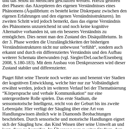
Äquilibration. Nur durch dieses kann das Verständnis für die Welt
und das Selbst im Menschen geschaffen werden. Hierzu gehören
drei Phasen: das Akzeptieren des eigenen Verständnisses eines
Phänomens (Äquilibrium: es besteht keine Diskrepanz zwischen den
eigenen Erfahrungen und den eigenen Verständnisstrukturen). Im
zweiten Schritt wird jedoch bemerkt, dass das eigene Verständnis
des Phänomens unzureichend ist und noch keine kognitive
Alternative vorhanden ist, um ein besseres Verständnis zu
ermöglichen. Dies nennt man den Zustand des Disäquilibriums. In
der 3. Phase werden die Unzulänglichkeiten der bisherigen
Verständnisstrukturen nicht nur unbewusst “erfühlt“, sondern auch
erkannt und durch ein differenziertes Verständnis und den Aufbau
weiterer Schemata überwunden (vgl. Siegler/DeLoache/Eisenberg
2008, S.180-183). Mit dem Ausbau von Denkprozessen wird dieser
Zustand stabiler und differenzierter.
Piaget führt seine Theorie noch weiter aus und benennt vier Stadien
der kognitiven Entwicklung, welche hier nur zur Vollständigkeit
erwähnt werden, jedoch im weiteren Verlauf bei der Thematisierung
“Körpersprache und verbale Kommunikation“ nur eine
untergeordnete Rolle spielen. Das erste Stadium, die
sensomotorische Intelligenz, reicht von der Geburt bis ins zweite
Lebensjahr. Hier verfügt der Säugling über eine Art von
Handlungswissen ähnlich wie in Diamonds Beobachtungen
beschrieben. Durch sensorische und motorische Handlungen eignet