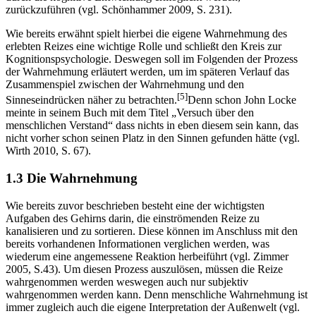
durch die kognitive Entwicklung ermöglicht werden,
zurückzuführen (vgl. Schönhammer 2009, S. 231).
Wie bereits erwähnt spielt hierbei die eigene Wahrnehmung des
erlebten Reizes eine wichtige Rolle und schließt den Kreis zur
Kognitionspsychologie. Deswegen soll im Folgenden der Prozess
der Wahrnehmung erläutert werden, um im späteren Verlauf das
Zusammenspiel zwischen der Wahrnehmung und den
[5]
Sinneseindrücken näher zu betrachten.
Denn schon John Locke
meinte in seinem Buch mit dem Titel „Versuch über den
menschlichen Verstand“ dass nichts in eben diesem sein kann, das
nicht vorher schon seinen Platz in den Sinnen gefunden hätte (vgl.
Wirth 2010, S. 67).
1.3 Die Wahrnehmung
Wie bereits zuvor beschrieben besteht eine der wichtigsten
Aufgaben des Gehirns darin, die einströmenden Reize zu
kanalisieren und zu sortieren. Diese können im Anschluss mit den
bereits vorhandenen Informationen verglichen werden, was
wiederum eine angemessene Reaktion herbeiführt (vgl. Zimmer
2005, S.43). Um diesen Prozess auszulösen, müssen die Reize
wahrgenommen werden weswegen auch nur subjektiv
wahrgenommen werden kann. Denn menschliche Wahrnehmung ist