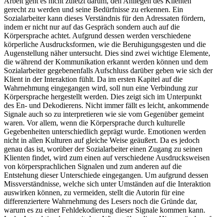
Wahrnehmung der Körpersprache näher dargestellt. In der Sozialen
Arbeit geht es nicht zuletzt darum, den Anliegen des Klienten
gerecht zu werden und seine Bedürfnisse zu erkennen. Ein
Sozialarbeiter kann dieses Verständnis für den Adressaten fördern,
indem er nicht nur auf das Gespräch sondern auch auf die
Körpersprache achtet. Aufgrund dessen werden verschiedene
körperliche Ausdrucksformen, wie die Beruhigungsgesten und die
Augenstellung näher untersucht. Dies sind zwei wichtige Elemente,
die während der Kommunikation erkannt werden können und dem
Sozialarbeiter gegebenenfalls Aufschluss darüber geben wie sich der
Klient in der Interaktion fühlt. Da im ersten Kapitel auf die
Wahrnehmung eingegangen wird, soll nun eine Verbindung zur
Körpersprache hergestellt werden. Dies zeigt sich im Unterpunkt
des En- und Dekodierens. Nicht immer fällt es leicht, ankommende
Signale auch so zu interpretieren wie sie vom Gegenüber gemeint
waren. Vor allem, wenn die Körpersprache durch kulturelle
Gegebenheiten unterschiedlich geprägt wurde. Emotionen werden
nicht in allen Kulturen auf gleiche Weise geäußert. Da es jedoch
genau das ist, worüber der Sozialarbeiter einen Zugang zu seinen
Klienten findet, wird zum einen auf verschiedene Ausdrucksweisen
von körpersprachlichen Signalen und zum anderen auf die
Entstehung dieser Unterschiede eingegangen. Um aufgrund dessen
Missverständnisse, welche sich unter Umständen auf die Interaktion
auswirken können, zu vermeiden, stellt die Autorin für eine
differenziertere Wahrnehmung des Lesers noch die Gründe dar,