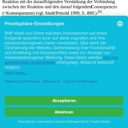
die Wahrscheinlichkeit der Häufigkeit des Auftretens dieser
Reaktion mit der darauffolgenden Verstärkung der Verbindung
zwischen der Reaktion und den darauf folgenden
C
onsequences
[6]
(=Konsequenzen) (vgl. Studt/Petzold 1999, S. 49ff.).
Abbildung in dieser Leseprobe nicht enthalten
Abb. 1: Das S-O-R-C-K-Modell (Albert-Ludwigs-Universität
Freiburg, Abb. 05_125)
Die Fortschritte in den Erkenntnissen über die Wahrnehmung und
die frühen Empfindungen bekräftigen, dass bereits die
Sinnessysteme von Neugeborenen bis zu einem gewissen Grad
funktionsfähig sind. Die darauffolgende Weiterentwicklung dieser
geschieht enorm schnell. Damit zusammenhängend sind auch die
auf einen wahrgenommen Reiz folgenden Empfindungen. Die
Informationen aus der äußeren Welt, sprich Umweltreize, durch
Rezeptoren in den Sinnesorganen ins Gehirn weitergeleitet und dort
von Neuronen verarbeitet (vgl. Siegler/DeLoache/Eisenberg 2008,
[7]
S. 241f.).
Empfindungen entstehen unter anderem durch individuelle und
soziale Faktoren der Wahrnehmung. Sie können jedoch ebenso
Ursache für eine verzerrte oder verfälschte Wahrnehmung sein.
Individuelle Faktoren äußern sich anhand der