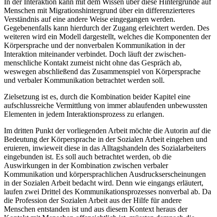
warum es zu einer Fehldekodierung dieser Signale kommen kann.
In der Interaktion kann mit dem Wissen über diese Hintergründe auf
Menschen mit Migrationshintergrund über ein differenzierteres
Verständnis auf eine andere Weise eingegangen werden.
Gegebenenfalls kann hierdurch der Zugang erleichtert werden. Des
weiteren wird ein Modell dargestellt, welches die Komponenten der
Körpersprache und der nonverbalen Kommunikation in der
Interaktion miteinander verbindet. Doch läuft der zwischen-
menschliche Kontakt zumeist nicht ohne das Gespräch ab,
weswegen abschließend das Zusammenspiel von Körpersprache
und verbaler Kommunikation betrachtet werden soll.
Zielsetzung ist es, durch die Kombination beider Kapitel eine
aufschlussreiche Vermittlung von immer ablaufenden unbewussten
Elementen in jedem Interaktionsprozess zu erlangen.
Im dritten Punkt der vorliegenden Arbeit möchte die Autorin auf die
Bedeutung der Körpersprache in der Sozialen Arbeit eingehen und
eruieren, inwieweit diese in das Alltagshandeln des Sozialarbeiters
eingebunden ist. Es soll auch betrachtet werden, ob die
Auswirkungen in der Kombination zwischen verbaler
Kommunikation und körpersprachlichen Ausdruckserscheinungen
in der Sozialen Arbeit bedacht wird. Denn wie eingangs erläutert,
laufen zwei Drittel des Kommunikationsprozesses nonverbal ab. Da
die Profession der Sozialen Arbeit aus der Hilfe für andere