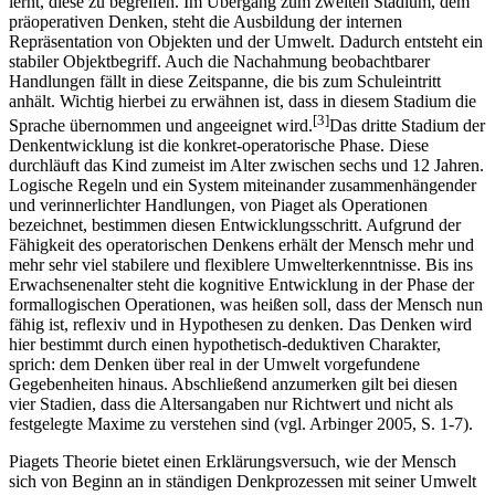
sich der Säugling bzw. das Kind Wissen über seine Umwelt an und
lernt, diese zu begreifen. Im Übergang zum zweiten Stadium, dem
präoperativen Denken, steht die Ausbildung der internen
Repräsentation von Objekten und der Umwelt. Dadurch entsteht ein
stabiler Objektbegriff. Auch die Nachahmung beobachtbarer
Handlungen fällt in diese Zeitspanne, die bis zum Schuleintritt
anhält. Wichtig hierbei zu erwähnen ist, dass in diesem Stadium die
[3]
Sprache übernommen und angeeignet wird.
Das dritte Stadium der
Denkentwicklung ist die konkret-operatorische Phase. Diese
durchläuft das Kind zumeist im Alter zwischen sechs und 12 Jahren.
Logische Regeln und ein System miteinander zusammenhängender
und verinnerlichter Handlungen, von Piaget als Operationen
bezeichnet, bestimmen diesen Entwicklungsschritt. Aufgrund der
Fähigkeit des operatorischen Denkens erhält der Mensch mehr und
mehr sehr viel stabilere und flexiblere Umwelterkenntnisse. Bis ins
Erwachsenenalter steht die kognitive Entwicklung in der Phase der
formallogischen Operationen, was heißen soll, dass der Mensch nun
fähig ist, reflexiv und in Hypothesen zu denken. Das Denken wird
hier bestimmt durch einen hypothetisch-deduktiven Charakter,
sprich: dem Denken über real in der Umwelt vorgefundene
Gegebenheiten hinaus. Abschließend anzumerken gilt bei diesen
vier Stadien, dass die Altersangaben nur Richtwert und nicht als
festgelegte Maxime zu verstehen sind (vgl. Arbinger 2005, S. 1-7).
Piagets Theorie bietet einen Erklärungsversuch, wie der Mensch