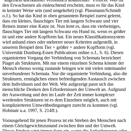
“allgemein anerkannter verbindlich ablaufender“ Prozess. Was für
den Erwachsenen als einleuchtend erscheint, muss es für das Kind
in keinster Weise sein (und umgekehrt) (vgl. Plassmann/Schmidt
o.J.). So hat das Kind in oben genanntem Beispiel zuerst gelernt,
dass ein kleines, flauschiges Tier mit langem Schwanz und vier
Beinen immer eine Katze ist. Nun lernt es, dass ein vierbeiniges,
flauschiges Tier mit langem Schwanz ein Hund ist, wenn es größer
ist und eine andere Kopfform hat. Ein neues Klassifikationssystem
wird anhand eines oder mehrerer neuer Kriterien aufgestellt, in
unserem Beispiel dem Tier + größer + andere Kopfform (vgl.
Universität Duisburg-Essen Publications online o.J., S. 6). Diesen
organisierten Vorgang der Verbindung von Schemata bezeichnet
Piaget als Strukturen. Mit nur einem einzelnen Schema könnte der
Mensch ebenso wenig zustande bringen wie mit vielen miteinander
unverbundener Schemata. Nur die organisierte Verbindung, also die
Strukturen, ermöglichen einen befriedigenden Austausch zwischen
dem Individuum und der Welt. Wie aufgezeigt passt sich das
menschliche Denken den Erfordernissen der Umwelt an. Aufgrund
der Ausweitung und den im Laufe der Zeit immer komplexer
werdenden Strukturen ist es dem Einzelnen möglich, auch mit
komplizierteren Umweltbedingungen zurecht zu kommen (vgl.
Hobmair u.a. 1997, S. 214ff.).
Vorausgehend für jenen Prozess ist ein Streben des Menschen nach
einem Gleichgewichtszustand zwischen ihm und der Umwelt.