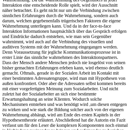
Wahrnehmung. Da die Wahrnehmung des Gegenübers in jeder
Interaktion eine entscheidende Rolle spielt, wird der Ausschnitt
näher betrachtet. Es geht nicht nur um die Verbindung zwischen
sinnlichen Erfahrungen durch die Wahrnehmung, sondern auch
darum, welchen gegebenenfalls trügerischen Faktoren die eigene
Wahrnehmung unterliegen kann. Und da in der face-to-face
Interaktion Informationen hauptsächlich über das Gespräch erfolgen
und Eindrücke dadurch entstehen, wie man sein Gegenüber
wahrnimmt, wird auch auf die Verbindung des visuellen und
auditiven Systems mit der Wahrnehmung eingegangen werden.
Denn Voraussetzung für jegliche Kommunikationsprozesse ist in
erster Linie das sinnliche wahrnehmen des Interaktionspartners.
Dass der Mensch andere Menschen jedoch nie losgelöst von seinen
bisher gemachten Erfahrungen erleben kann, wird ebenso deutlich
gemacht. Oftmals, gerade in der Sozialen Arbeit im Kontakt mit
einer bestimmten Adressatengruppe, wird man mit Hypothesen von
außen konfrontiert. Oder aber die Adressaten selbst kommen bereits
mit einer vorgefertigten Meinung zum Sozialarbeiter. Und nicht
zuletzt hat der Sozialarbeiter an sich eine bestimmte
Erwartungshaltung an seine Klienten. Wodurch solche
Mechanismen entstehen und was benötigt wird ,um diesen entgegen
zu wirken und wie stark die Bildung solcher auch von der eigenen
Wahrnehmung abhängt, wird am Ende des ersten Kapitels in der
Hypothesentheorie erläutert. Abschließend hat die Autorin ein Fazit