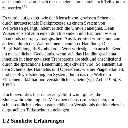
sich von Beginn an in ständigen Denkprozessen mit seiner Umwelt
auseinandersetzt und sich diese aneignet, um somit auch Teil von ihr
[4]
zu werden.
Es wurde aufgezeigt, wie der Mensch von gewissen Schemata
durch intrapersonale Denkprozesse zu einem System von
Weltwissen gelangt, indem er sich die Umwelt aneignet. Denn
Wissen entsteht zum einen durch Handeln und Erinnern, wie in
Diamonds neuropsychologischem Ansatz erörtert wurde, und zum
anderen durch das Wahrnehmen ebendieser Handlung. Die
Begriffsbildung als Symbol oder Wort verfestigt sich anschließend
im menschlichen Gedächtnis, wenn sich das Handlungsschema
innerlich in einer gewissen Transparenz abspielt und anschließend
durch die sprachliche Benennung objektiviert wird. So entsteht aus
dem Schema des Handelns und Operierens, wie bei Piaget erläutert,
und der Begriffsbildung ein System, durch das die Welt dem
Einzelnen erklärbar und verständlich erscheint (vgl. Aebli 1994, S.
195ff.).
Doch bevor dies hier näher ausgeführt wird, gilt es, die
Sinneswahrnehmung des Menschen ebenso zu betrachten, um
schlussendlich zu einem ganzheitlichen Verständnis der hier einzeln
dargestellten Teilaspekte zu gelangen.
1.2 Sinnliche Erfahrungen