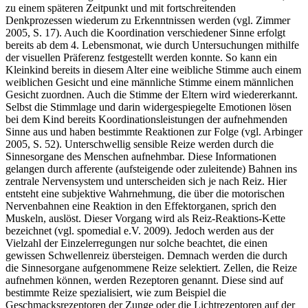
wenn das Kind möglichst früh viele Erfahrungen sammeln kann, die
zu einem späteren Zeitpunkt und mit fortschreitenden
Denkprozessen wiederum zu Erkenntnissen werden (vgl. Zimmer
2005, S. 17). Auch die Koordination verschiedener Sinne erfolgt
bereits ab dem 4. Lebensmonat, wie durch Untersuchungen mithilfe
der visuellen Präferenz festgestellt werden konnte. So kann ein
Kleinkind bereits in diesem Alter eine weibliche Stimme auch einem
weiblichen Gesicht und eine männliche Stimme einem männlichen
Gesicht zuordnen. Auch die Stimme der Eltern wird wiedererkannt.
Selbst die Stimmlage und darin widergespiegelte Emotionen lösen
bei dem Kind bereits Koordinationsleistungen der aufnehmenden
Sinne aus und haben bestimmte Reaktionen zur Folge (vgl. Arbinger
2005, S. 52). Unterschwellig sensible Reize werden durch die
Sinnesorgane des Menschen aufnehmbar. Diese Informationen
gelangen durch afferente (aufsteigende oder zuleitende) Bahnen ins
zentrale Nervensystem und unterscheiden sich je nach Reiz. Hier
entsteht eine subjektive Wahrnehmung, die über die motorischen
Nervenbahnen eine Reaktion in den Effektorganen, sprich den
Muskeln, auslöst. Dieser Vorgang wird als Reiz-Reaktions-Kette
bezeichnet (vgl. spomedial e.V. 2009). Jedoch werden aus der
Vielzahl der Einzelerregungen nur solche beachtet, die einen
gewissen Schwellenreiz übersteigen. Demnach werden die durch
die Sinnesorgane aufgenommene Reize selektiert. Zellen, die Reize
aufnehmen können, werden Rezeptoren genannt. Diese sind auf
bestimmte Reize spezialisiert, wie zum Beispiel die