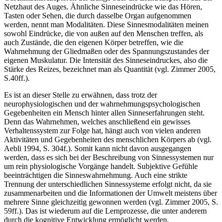
Geschmacksrezeptoren der Zunge oder die Lichtrezeptoren auf der
Netzhaut des Auges. Ähnliche Sinneseindrücke wie das Hören,
Tasten oder Sehen, die durch dasselbe Organ aufgenommen
werden, nennt man Modalitäten. Diese Sinnesmodalitäten meinen
sowohl Eindrücke, die von außen auf den Menschen treffen, als
auch Zustände, die den eigenen Körper betreffen, wie die
Wahrnehmung der Gliedmaßen oder des Spannungszustandes der
eigenen Muskulatur. Die Intensität des Sinneseindruckes, also die
Stärke des Reizes, bezeichnet man als Quantität (vgl. Zimmer 2005,
S.40ff.).
Es ist an dieser Stelle zu erwähnen, dass trotz der
neurophysiologischen und der wahrnehmungspsychologischen
Gegebenheiten ein Mensch hinter allen Sinneserfahrungen steht.
Denn das Wahrnehmen, welches anschließend ein gewisses
Verhaltenssystem zur Folge hat, hängt auch von vielen anderen
Aktivitäten und Gegebenheiten des menschlichen Körpers ab (vgl.
Aebli 1994, S. 304f.). Somit kann nicht davon ausgegangen
werden, dass es sich bei der Beschreibung von Sinnessystemen nur
um rein physiologische Vorgänge handelt. Subjektive Gefühle
beeinträchtigen die Sinneswahrnehmung. Auch eine strikte
Trennung der unterschiedlichen Sinnessysteme erfolgt nicht, da sie
zusammenarbeiten und die Informationen der Umwelt meistens über
mehrere Sinne gleichzeitig gewonnen werden (vgl. Zimmer 2005, S.
59ff.). Das ist wiederum auf die Lernprozesse, die unter anderem