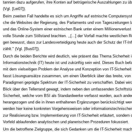
tannien dazu aufgerufen, ihre Konten auf betrügerische Auszahlungen zu üb
(Vgl. [Lei07]).
Beim zweiten Fall handelte es sich um Angriffe auf estnische Computersys
che die Websites der Regierung, des Parlaments und von Tageszeitungen 
und das Online-System einer estnischen Bank unter einem Millionenverlust 
volle Stunde zum Stillstand brachten. ,,[...] der Vorfall machte westlichen R
gen bewusst, dass zur Landesverteidigung heute auch der Schutz der IT-Inf
zählt." (Vgl. [Bus07]).
Durch die beiden Berichte wird deutlich, wie präsent das Thema Sicherheit i
Informationstechnik (IT) heute ist und zukünftig sein wird. Dieses Buch bef
mit dem vielseitigen Problem der Analyse und Konzeption von IT-Sicherheit
fasst Lösungsansätze zusammen, um einen Überblick über das breite, von a
Paradigmen geprägte Spektrum der IT-Sicherheit zu verschaffen. Dabei wird
Blick über den Tellerrand gewagt, indem neben den umfassenden Schriftst
Sicherheit, welche vom BSI als Standardwerke verfasst wurden, auch and
herangezogen und die in ihnen enthaltenen Ergänzungen berücksichtigt we
werden hier keine konkreten Vorgehensweisen oder informationstechnischen
zur Realisierung bzw. Implementierung von IT-Sicherheit erläutert, sondern 
Vorfeld ablaufenden analytischen und planerischen Prozeduren fokussiert.
Um die betroffene Zielgruppe, die sich Gedanken um die IT-Sicherheit ma