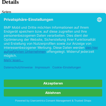
Details
Seiten
Erscheinungsform
Erstausgabe
Erscheinungsjahr
2008
ISBN (Paperback)
9783863411336
ISBN (PDF)
9783863416331
Dateigröße
606 KB
Sprache
Deutsch
Institution / Hochschule
Duale Hochschule Baden-Württemberg Mannheim, früher:
Berufsakademie Mannheim
Erscheinungsdatum
2013 (Juli)
Note
1,2
Schlagworte
IT-Sicherheit
Organisation
Informationstechnik
Konzeption
Risikomanagement