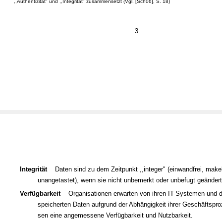
,,Authentizität" und ,,Integrität" zusammensetzt (Vgl. [Sch06], S. 18)
3
Daten sind zu dem Zeitpunkt ,,integer" (einwandfrei, makel
Integrität
unangetastet), wenn sie nicht unbemerkt oder unbefugt geänder
Verfügbarkeit
Organisationen erwarten von ihren IT-Systemen und d
speicherten Daten aufgrund der Abhängigkeit ihrer Geschäftspro
sen eine angemessene Verfügbarkeit und Nutzbarkeit.