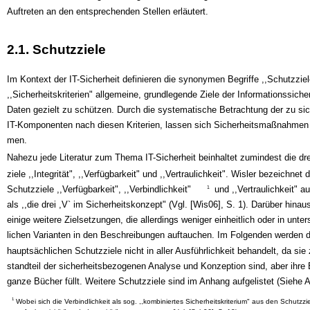
Auftreten an den entsprechenden Stellen erläutert.
2.1. Schutzziele
Im Kontext der IT-Sicherheit definieren die synonymen Begriffe ,,Schutzziel
,,Sicherheitskriterien" allgemeine, grundlegende Ziele der Informationssiche
Daten gezielt zu schützen. Durch die systematische Betrachtung der zu si
IT-Komponenten nach diesen Kriterien, lassen sich Sicherheitsmaßnahmen
men.
Nahezu jede Literatur zum Thema IT-Sicherheit beinhaltet zumindest die dr
ziele ,,Integrität", ,,Verfügbarkeit" und ,,Vertraulichkeit". Wisler bezeichnet d
Schutzziele ,,Verfügbarkeit", ,,Verbindlichkeit"
und ,,Vertraulichkeit" a
1
als ,,die drei ,V` im Sicherheitskonzept" (Vgl. [Wis06], S. 1). Darüber hinaus
einige weitere Zielsetzungen, die allerdings weniger einheitlich oder in unter
lichen Varianten in den Beschreibungen auftauchen. Im Folgenden werden di
hauptsächlichen Schutzziele nicht in aller Ausführlichkeit behandelt, da sie
standteil der sicherheitsbezogenen Analyse und Konzeption sind, aber ihre
ganze Bücher füllt. Weitere Schutzziele sind im Anhang aufgelistet (Siehe A
1
Wobei sich die Verbindlichkeit als sog. ,,kombiniertes Sicherheitskriterium" aus den Schutzzi