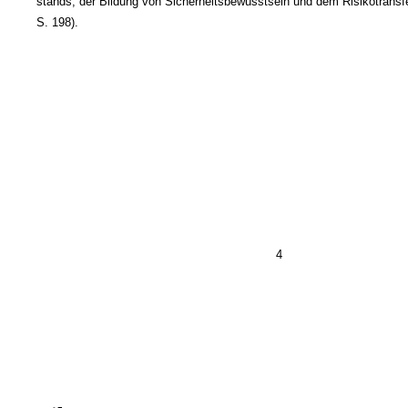
stands, der Bildung von Sicherheitsbewusstsein und dem Risikotransfe
S. 198).
4