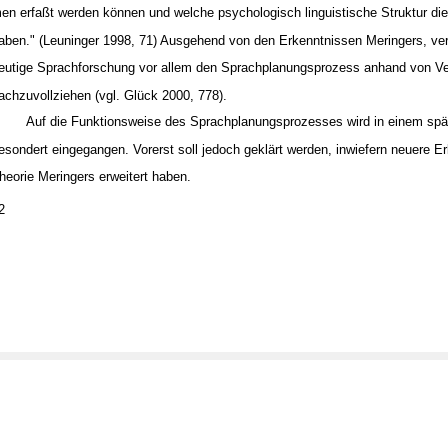
en erfaßt werden können und welche psychologisch linguistische Struktur di
aben." (Leuninger 1998, 71) Ausgehend von den Erkenntnissen Meringers, ver
eutige Sprachforschung vor allem den Sprachplanungsprozess anhand von V
achzuvollziehen (vgl. Glück 2000, 778).
Auf die Funktionsweise des Sprachplanungsprozesses wird in einem spä
esondert eingegangen. Vorerst soll jedoch geklärt werden, inwiefern neuere E
heorie Meringers erweitert haben.
2