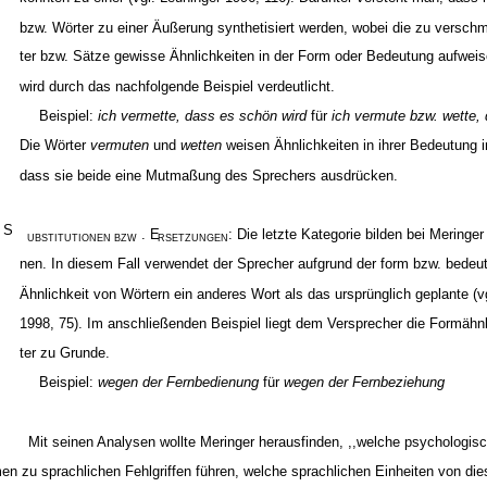
bzw. Wörter zu einer Äußerung synthetisiert werden, wobei die zu versc
ter bzw. Sätze gewisse Ähnlichkeiten in der Form oder Bedeutung aufwei
wird durch das nachfolgende Beispiel verdeutlicht.
Beispiel:
ich vermette, dass es schön wird
für
ich vermute bzw. wette,
Die Wörter
vermuten
und
wetten
weisen Ähnlichkeiten in ihrer Bedeutung i
dass sie beide eine Mutmaßung des Sprechers ausdrücken.
S
.
. E
: Die letzte Kategorie bilden bei Meringer
UBSTITUTIONEN BZW
RSETZUNGEN
nen. In diesem Fall verwendet der Sprecher aufgrund der form bzw. bede
Ähnlichkeit von Wörtern ein anderes Wort als das ursprünglich geplante (v
1998, 75). Im anschließenden Beispiel liegt dem Versprecher die Formähnl
ter zu Grunde.
Beispiel:
wegen der Fernbedienung
für
wegen der Fernbeziehung
Mit seinen Analysen wollte Meringer herausfinden, ,,welche psychologi
en zu sprachlichen Fehlgriffen führen, welche sprachlichen Einheiten von d