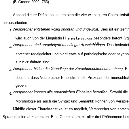
(Bußmann 2002, 763)
Anhand dieser Definition lassen sich die vier wichtigsten Charakteris
herausarbeiten.
Versprecher entstehen völlig spontan und ungewollt:
Dies ist ein zen
1.
wird auch von der Linguistin H
L
besonders betont (vg
ELEN
EUNINGER
80).
Versprecher sind sprachsystembedingte Abweichungen:
Das bedeutet
2.
sprecher regelgeleitet und nicht etwa auf pathologische oder psych
zurückzuführen sind.
Versprecher bilden die Grundlage der Sprachproduktionsforschung:
B
3.
deutlich, dass Versprecher Einblicke in die Prozesse der menschli
geben.
Versprecher können alle sprachlichen Einheiten betreffen:
Sowohl die
4.
Morphologie als auch die Syntax und Semantik können von Versprec
Mithilfe dieser Charakteristika ist es möglich, Versprecher von sprac
Sprachspielen abzugrenzen. Eine Gemeinsamkeit aller drei Phänomene best