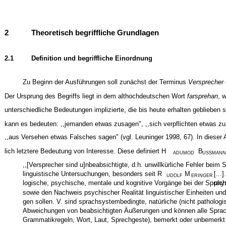
2
Theoretisch begriffliche Grundlagen
2.1
Definition und begriffliche Einordnung
Zu Beginn der Ausführungen soll zunächst der Terminus
Versprecher
Der Ursprung des Begriffs liegt in dem althochdeutschen Wort
farsprehan
, 
unterschiedliche Bedeutungen implizierte, die bis heute erhalten geblieben s
kann es bedeuten: ,,jemanden etwas zusagen", ,,sich verpflichten etwas zu 
,,aus Versehen etwas Falsches sagen" (vgl. Leuninger 1998, 67). In dieser A
lich letztere Bedeutung von Interesse. Diese definiert H
B
ADUMOD
USSMANN
,,[Versprecher sind u]nbeabsichtigte, d.h. unwillkürliche Fehler beim S
linguistische Untersuchungen, besonders seit R
M
[...
UDOLF
ERINGER
logische, psychische, mentale und kognitive Vorgänge bei der Sprachp
phy
sowie den Nachweis psychischer Realität linguistischer Einheiten und 
gen sollen. V. sind sprachsystembedingte, natürliche (nicht pathologis
Abweichungen von beabsichtigten Äußerungen und können alle Sprach
Grammatikregeln, Wort, Laut, Sprechgeste), bemerkt oder unbemerkt [.