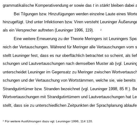
grammatikalische Komperativendung
er
sowie das
t
in
stärkt
bleiben dabei 
Bei Tilgungen bzw. Hinzufügungen werden einzelne Laute eines Wort
hinzugefügt. Und unter Infektionen bzw. Viren versteht Leuninger Äußerung
als ein Versprecher auftreten (Leuninger 1996, 119).
2
Eine weitere Erneuerung zu der Theorie Meringers ist Leuningers Spe
reich der Vertauschungen. Während für Meringer alle Vertauschungen vom s
stellt Leuninger fest, dass es nur oberflächlich betrachtet so scheint, als li
schungen und Lautvertauschungen nach demselben Muster ab (vgl. Leuning
unterscheidet Leuninger im Gegensatz zu Meringer zwischen Wortvertausc
schungen und der Vertauschung von Wortstämmen, welche sie, wie bereits 
Strandgutirrtümer bzw. Stranden bezeichnet (vgl. Leuninger 1998, 85 ff.). B
Wortvertauschungen mit Strandgutirrtümern und Lautvertauschungen hat Le
stellt, dass sie zu unterschiedlichen Zeitpunkten der Sprachplanung ablauf
Für weitere Ausführungen dazu vgl. Leuninger 1996, 114 120.
2