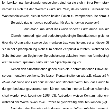
len Lexikon nah beieinander gespeichert sind, da sie sich in ihrer Form sta
verhält es sich mit den Wörtern
Hund
und
Pferd
, da es beides Tierbezeichn
Wahrscheinlichkeit, sich in diesen beiden Fällen zu versprechen, ist demzu
Beispiel:
das ist genau positioniert
für
das ist genau portioniert,
nun mach` mal nicht die Hunde scheu
für
nun mach` mal nic
Obwohl formbedingte und bedeutungsbedingte Substitutionen gleich
über die Organisationsweise des mentalen Lexikons liefern, sei an dieser St
sie in der Sprachplanung nicht zum selben Zeitpunkt auftreten. Während b
Substitutionen zu Beginn der Sprachplanung ablaufen, kommen formbedingt
erst zu einem späteren Zeitpunkt der Sprachplanung vor.
Neben den Substitutionen geben auch die Kontaminationen Hinweise a
se des mentalen Lexikons. So lassen Kontaminationen wie z.B.
etwas ist 
etwas hat Hand und Fuß bzw. ist hieb und stichfest
vermuten, dass auch f
dungen bedeutungsverwandt sein können und im inneren Lexikon nebenein
chert werden (vgl. Leuninger 1998, 83). Außerdem weisen Kontaminationen 
während der Wortauswahl zwei Prozesse gleichzeitig ablaufen können (vgl. C
Nachdem der Sprecher sich dessen, was er äußern möchte, bewusst ist