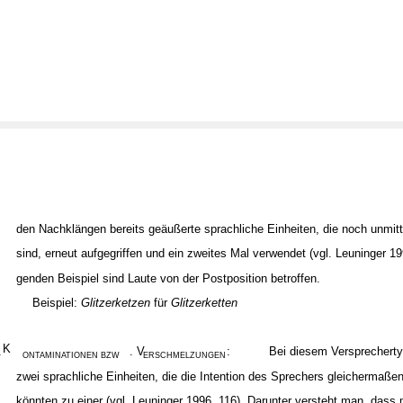
den Nachklängen bereits geäußerte sprachliche Einheiten, die noch unmitt
sind, erneut aufgegriffen und ein zweites Mal verwendet (vgl. Leuninger 199
genden Beispiel sind Laute von der Postposition betroffen.
Beispiel:
Glitzerketzen
für
Glitzerketten
K
.
. V
:
Bei diesem Versprechert
ONTAMINATIONEN BZW
ERSCHMELZUNGEN
zwei sprachliche Einheiten, die die Intention des Sprechers gleichermaß
könnten zu einer (vgl. Leuninger 1996, 116). Darunter versteht man, dass