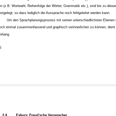
en (z.B. Wortwahl, Reihenfolge der Wörter, Grammatik etc.), sind bis zu dies
estgelegt, so dass lediglich die Aussprache noch fehlgeleitet werden kann.
Um den Sprachplanungsprozess mit seinen unterschiedlichsten Ebenen
och einmal zusammenfassend und graphisch verinnerlichen zu können, dient 
nhang.
6
2.4
Exkurs: Freud'sche Versprecher