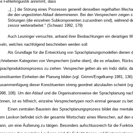
ie Fehlerlinguistik annimmt, dass
,,[...] die Störung eines Prozesses generell denselben regelhaften Mecha
die den ungestörten Ablauf determinieren. Bei den Versprechern zeigen s
Störungen (die einzelnen Subkomponenten zuzuordnen sind), während de
zessor weiterarbeitet." (Schwarz 1992, 179)
Auch Leuninger versuchte, anhand ihrer Beobachtungen ein derartiges M
keln, welches nachfolgend beschrieben werden soll.
Als Grundlage für die Entwicklung von Sprachplanungsmodellen dienen d
chriebenen Kategorien von Versprechern (siehe oben), die es erlauben, Rück
prachproduktionsprozess zu ziehen. Versprecher gelten als ein Indiz dafür, 
onstituenten Einheiten der Planung bilden (vgl. Grimm/Engelkamp 1981, 136)
usammenfügung dieser Konstituenten streng geordnet abzulaufen scheint (vgl
998, 108). Um den Ablauf und die Organisationsweise der Sprachplanung nac
önnen, ist es hilfreich, einzelne Versprechertypen noch einmal genauer zu bet
Einen zentralen Baustein des Sprachplanungsprozess bildet das mental
em Lexikon befindet sich der gesamte Wortschatz eines Menschen, auf den e
ann, um eine Äußerung zu tätigen. Besonders aufschlussreich für die Funkti