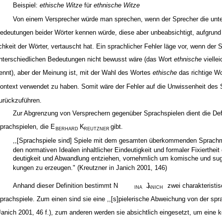
Beispiel:
ethische Witze
für
ethnische Witze
Von einem Versprecher würde man sprechen, wenn der Sprecher die unte
edeutungen beider Wörter kennen würde, diese aber unbeabsichtigt, aufgrun
ichkeit der Wörter, vertauscht hat. Ein sprachlicher Fehler läge vor, wenn der 
nterschiedlichen Bedeutungen nicht bewusst wäre (das Wort
ethnische
vielle
ennt), aber der Meinung ist, mit der Wahl des Wortes
ethische
das richtige Wo
ontext verwendet zu haben. Somit wäre der Fehler auf die Unwissenheit des
urückzuführen.
Zur Abgrenzung von Versprechern gegenüber Sprachspielen dient die Defi
prachspielen, die E
K
gibt.
BERHARD
REUTZNER
,,[Sprachspiele sind] Spiele mit dem gesamten überkommenden Sprachma
den normativen Idealen inhaltlicher Eindeutigkeit und formaler Fixierthei
deutigkeit und Abwandlung entziehen, vornehmlich um komische und sug
kungen zu erzeugen." (Kreutzner in Janich 2001, 146)
Anhand dieser Definition bestimmt N
J
zwei charakteristi
INA
ANICH
prachspiele. Zum einen sind sie eine ,,[s]pielerische Abweichung von der sp
Janich 2001, 46 f.), zum anderen werden sie absichtlich eingesetzt, um eine