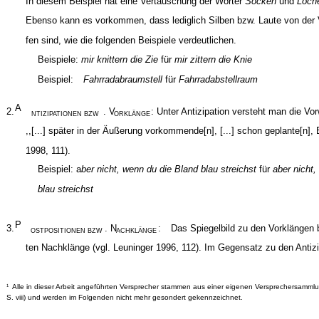
In diesem Beispiel hat eine Vertauschung der Wörter
Socken
und
Löch
Ebenso kann es vorkommen, dass lediglich Silben bzw. Laute von der 
fen sind, wie die folgenden Beispiele verdeutlichen.
Beispiele:
mir knittern die Zie
für
mir zittern die Knie
Beispiel:
Fahrradabraumstell
für
Fahrradabstellraum
A
2.
. V
: Unter Antizipation versteht man die V
NTIZIPATIONEN BZW
ORKLÄNGE
,,[...] später in der Äußerung vorkommende[n], [...] schon geplante[n],
1998, 111).
Beispiel: a
ber nicht, wenn du die Bland blau streichst
für
aber nicht
blau streichst
P
3.
. N
:
Das Spiegelbild zu den Vorklängen 
OSTPOSITIONEN BZW
ACHKLÄNGE
ten Nachklänge (vgl. Leuninger 1996, 112). Im Gegensatz zu den Antiz
Alle in dieser Arbeit angeführten Versprecher stammen aus einer eigenen Versprechersamml
1
S. viii) und werden im Folgenden nicht mehr gesondert gekennzeichnet.