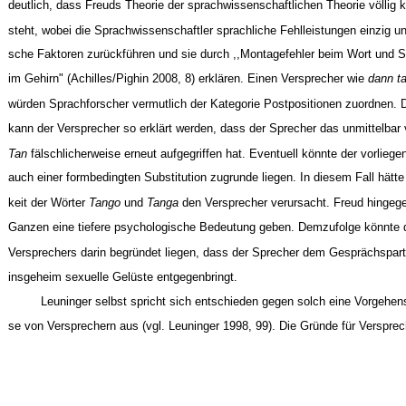
deutlich, dass Freuds Theorie der sprachwissenschaftlichen Theorie völlig 
steht, wobei die Sprachwissenschaftler sprachliche Fehlleistungen einzig und 
sche Faktoren zurückführen und sie durch ,,Montagefehler beim Wort un
im Gehirn" (Achilles/Pighin 2008, 8) erklären. Einen Versprecher wie
dann t
würden Sprachforscher vermutlich der Kategorie Postpositionen zuordnen.
kann der Versprecher so erklärt werden, dass der Sprecher das unmittelbar 
Tan
fälschlicherweise erneut aufgegriffen hat. Eventuell könnte der vorlieg
auch einer formbedingten Substitution zugrunde liegen. In diesem Fall hätt
keit der Wörter
Tango
und
Tanga
den Versprecher verursacht. Freud hinge
Ganzen eine tiefere psychologische Bedeutung geben. Demzufolge könnte d
Versprechers darin begründet liegen, dass der Sprecher dem Gesprächspar
insgeheim sexuelle Gelüste entgegenbringt.
Leuninger selbst spricht sich entschieden gegen solch eine Vorgehen
se von Versprechern aus (vgl. Leuninger 1998, 99). Die Gründe für Versprech