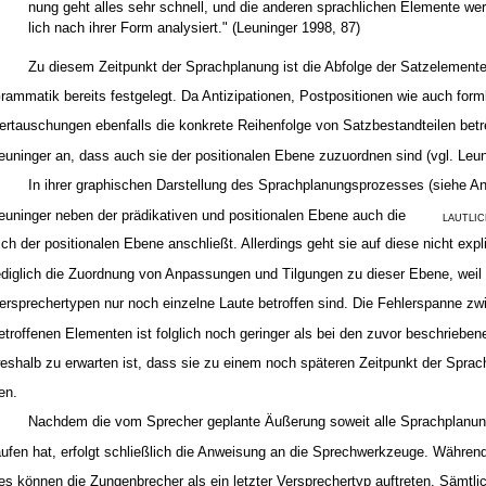
nung geht alles sehr schnell, und die anderen sprachlichen Elemente w
lich nach ihrer Form analysiert." (Leuninger 1998, 87)
Zu diesem Zeitpunkt der Sprachplanung ist die Abfolge der Satzelemente
rammatik bereits festgelegt. Da Antizipationen, Postpositionen wie auch for
ertauschungen ebenfalls die konkrete Reihenfolge von Satzbestandteilen betr
euninger an, dass auch sie der positionalen Ebene zuzuordnen sind (vgl. Leun
In ihrer graphischen Darstellung des Sprachplanungsprozesses (siehe Anha
euninger neben der prädikativen und positionalen Ebene auch die
LAUTLI
ich der positionalen Ebene anschließt. Allerdings geht sie auf diese nicht expliz
ediglich die Zuordnung von Anpassungen und Tilgungen zu dieser Ebene, weil 
ersprechertypen nur noch einzelne Laute betroffen sind. Die Fehlerspanne z
etroffenen Elementen ist folglich noch geringer als bei den zuvor beschrieben
eshalb zu erwarten ist, dass sie zu einem noch späteren Zeitpunkt der Sprach
en.
Nachdem die vom Sprecher geplante Äußerung soweit alle Sprachplanu
aufen hat, erfolgt schließlich die Anweisung an die Sprechwerkzeuge. Währen
es können die Zungenbrecher als ein letzter Versprechertyp auftreten. Sämtl