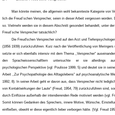
Man könnte meinen, die allgemein wohl bekannteste Kategorie von V
lich die Freud`schen Versprecher, seien in dieser Arbeit vergessen worden. 
so. Vielmehr werden sie in diesem Abschnitt gesondert behandelt, unter der
Freud`sche Versprecher tatsächlich?
Die Freud'schen Versprecher sind auf den Arzt und Tiefenpsychologe
(1856 1939) zurückzuführen. Kurz nach der Veröffentlichung von Meringers
setzte er sich ebenfalls intensiv mit dem Thema ,,Versprecher" auseinande
den
Sprachwissenschaftlern
untersuchte
er
sie
allerdings
au
psychologischen Perspektive (vgl. Poulisse 1999, 5) und deutet sie in sein
Arbeit ,,Zur Psychopathologie des Alltagslebens" auf psychoanalytische W
1992, 8). In seiner Arbeit geht er davon aus, dass Versprecher nicht lediglic
von Kontaktwirkungen der Laute" (Freud, 1954, 79) zurückzuführen sind, so
durch Einflüsse außerhalb der intendierenden Rede motiviert werden (vgl. F
Somit können Gedanken des Sprechers, innere Motive, Wünsche, Einstellun
einfließen, obwohl er diese eigentlich lieber verborgen hätte. (Vgl. Freud 1954