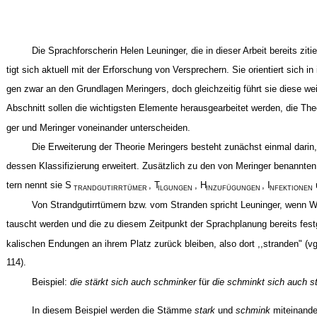
Die Sprachforscherin Helen Leuninger, die in dieser Arbeit bereits ziti
tigt sich aktuell mit der Erforschung von Versprechern. Sie orientiert sich i
gen zwar an den Grundlagen Meringers, doch gleichzeitig führt sie diese we
Abschnitt sollen die wichtigsten Elemente herausgearbeitet werden, die The
ger und Meringer voneinander unterscheiden.
Die Erweiterung der Theorie Meringers besteht zunächst einmal darin
dessen Klassifizierung erweitert. Zusätzlich zu den von Meringer benannt
tern nennt sie S
, T
, H
, I
TRANDGUTIRRTÜMER
ILGUNGEN
INZUFÜGUNGEN
NFEKTIONEN
Von Strandgutirrtümern bzw. vom Stranden spricht Leuninger, wenn 
tauscht werden und die zu diesem Zeitpunkt der Sprachplanung bereits fes
kalischen Endungen an ihrem Platz zurück bleiben, also dort ,,stranden" (vg
114).
Beispiel:
die stärkt sich auch schminker
für
die schminkt sich auch s
In diesem Beispiel werden die Stämme
stark
und
schmink
miteinande