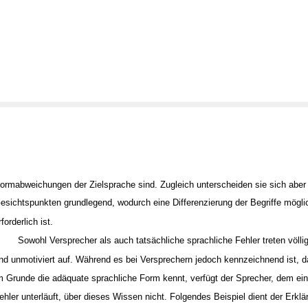
ormabweichungen der Zielsprache sind. Zugleich unterscheiden sie sich aber
esichtspunkten grundlegend, wodurch eine Differenzierung der Begriffe mögli
rforderlich ist.
Sowohl Versprecher als auch tatsächliche sprachliche Fehler treten völli
nd unmotiviert auf. Während es bei Versprechern jedoch kennzeichnend ist, 
m Grunde die adäquate sprachliche Form kennt, verfügt der Sprecher, dem ein 
ehler unterläuft, über dieses Wissen nicht. Folgendes Beispiel dient der Erklä