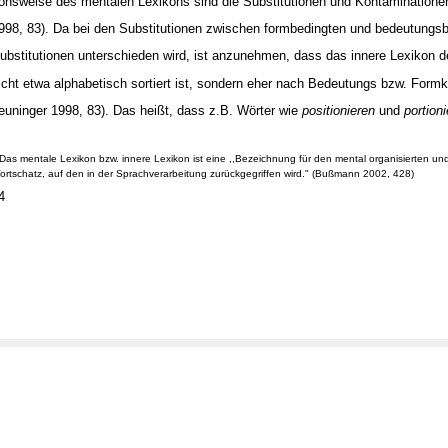
ionsweise des mentalen Lexikons sind die Substitutionen und Kontaminationen
998, 83). Da bei den Substitutionen zwischen formbedingten und bedeutungs
ubstitutionen unterschieden wird, ist anzunehmen, dass das innere Lexikon
icht etwa alphabetisch sortiert ist, sondern eher nach Bedeutungs bzw. Formkri
euninger 1998, 83). Das heißt, dass z.B. Wörter wie
positionieren
und
portion
Das mentale Lexikon bzw. innere Lexikon ist eine ,,Bezeichnung für den mental organisierten und
ortschatz, auf den in der Sprachverarbeitung zurückgegriffen wird." (Bußmann 2002, 428)
4