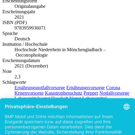
Erscheinungsform
Originalausgabe
Erscheinungsjahr
2021
ISBN (PDF)
9783959936071
Sprache
Deutsch
Institution / Hochschule
Hochschule Niederrhein in Mönchengladbach –
Oecotrophologie
Erscheinungsdatum
2021 (Dezember)
Note
2,3
Schlagworte
Ernährungsnotfallvorsorge
Ernährungsvorsorge
Corona
Krisenvorsorge
Katastrophenschutz
Prepper
Notfallvorsorge
Lebensmittelvorrat
Haushalt
Vorrat
Lebensmittel
Produktsicherheit
BACHELOR + MASTER Publishing
Autor